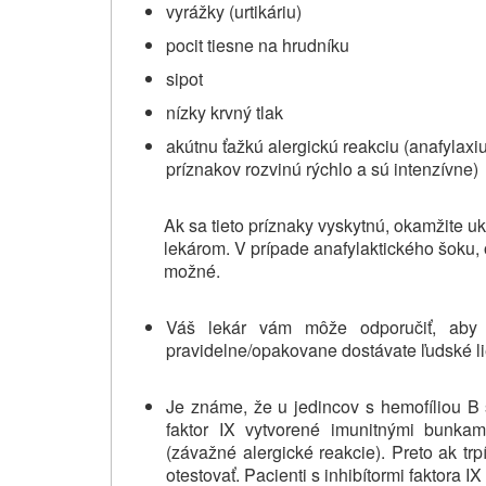
vyrážky (urtikáriu)
pocit tiesne na hrudníku
sipot
nízky krvný tlak
akútnu ťažkú alergickú reakciu (anafylaxi
príznakov rozvinú rýchlo a sú intenzívne)
Ak sa tieto príznaky vyskytnú, okamžite uk
lekárom. V prípade anafylaktického šoku, 
možné.
Váš lekár vám môže odporučiť, aby s
pravidelne/opakovane dostávate ľudské
l
Je známe, že u jedincov s hemofíliou B s
faktor IX vytvorené imunitnými bunkami
(závažné alergické reakcie). Preto ak trp
otestovať. Pacienti s inhibítormi faktora I