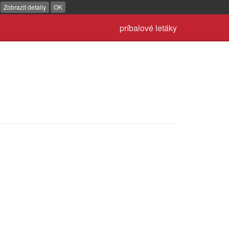
.
Zobrazit detaily
OK
príbalové letáky