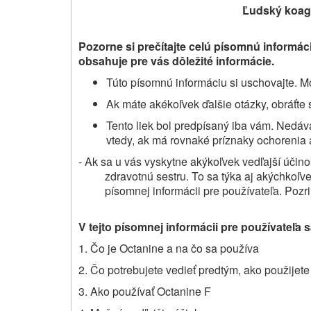
Ľudský koagu
Pozorne si prečítajte celú písomnú informáci
obsahuje pre vás dôležité informácie.
Túto písomnú informáciu si uschovajte. Mo
Ak máte akékoľvek ďalšie otázky, obráťte 
Tento liek bol predpísaný iba vám. Nedá
vtedy, ak má rovnaké príznaky ochorenia 
- Ak sa u vás vyskytne akýkoľvek vedľajší účino
zdravotnú sestru. To sa týka aj akýchkoľve
písomnej informácii pre používateľa. Pozri
V tejto písomnej informácii pre používateľa 
1. Čo je Octanine a na čo sa používa
2. Čo potrebujete vedieť predtým, ako použijet
3. Ako používať Octanine F