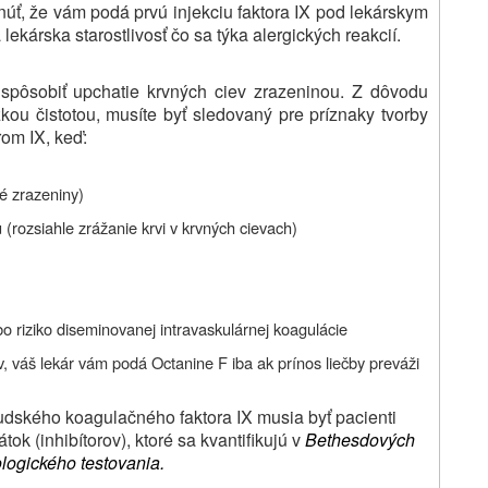
núť, že vám podá prvú injekciu faktora IX pod lekárskym
ekárska starostlivosť čo sa týka alergických reakcií.
 spôsobiť upchatie krvných ciev zrazeninou. Z dôvodu
ízkou čistotou, musíte byť sledovaný pre príznaky tvorby
rom IX, keď:
né zrazeniny)
(rozsiahle zrážanie krvi v krvných cievach)
bo riziko diseminovanej intravaskulárnej koagulácie
, váš lekár vám podá Octanine F iba ak prínos liečby preváži
udského koagulačného faktora IX musia byť pacienti
tok (inhibítorov), ktoré sa kvantifikujú v
Bethesdových
logického testovania.