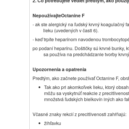
2. Čo potrebujete vedieť predtým, ako použi
Nepoužívajte
Octanine F
- ak ste alergický na ľudský krvný
koagulačný fa
lieku (uvedených v časti 6).
- keď trpíte heparínom navodenou trombocytopéni
po podaní heparínu. Doštičky sú krvné bunky, kt
sa používa na predchádzanie tvorby krvný
Upozornenia a opatrenia
Predtým, ako začnete používať Octanine F, obrá
Tak ako pri akomkoľvek lieku, ktorý obsahu
môžu sa vyskytnúť reakcie z precitlivenos
množstvá ľudských bielkovín iných ako fak
Včasné znaky rekcií z precitlivenosti zahŕňajú:
žihľavku