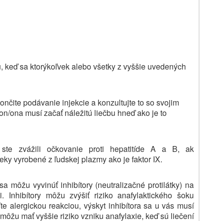
u, keď sa ktorýkoľvek alebo všetky z vyššie uvedených
ončite podávanie injekcie a konzultujte to so svojim
on/ona musí začať náležitú liečbu hneď ako je to
te zvážili očkovanie proti hepatitíde A a B, ak
ieky vyrobené z ľudskej plazmy ako je faktor IX.
a môžu vyvinúť inhibítory (neutralizačné protilátky) na
. Inhibítory môžu zvýšiť riziko anafylaktického šoku
íte alergickou reakciou, výskyt inhibítora sa u vás musí
X môžu mať vyššie riziko vzniku anafylaxie, keď sú liečení