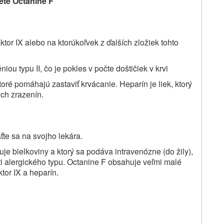
jete Octanine F
ktor IX
alebo na ktorúkoľvek z ďalších zložiek tohto
ou typu II, čo je pokles v počte doštičiek v krvi
oré pomáhajú zastaviť krvácanie. Heparín je liek, ktorý
ch zrazenín.
ťte sa na svojho lekára.
je bielkoviny a ktorý sa podáva intravenózne (do žily),
ti alergického typu. Octanine F obsahuje veľmi malé
tor IX a heparín.