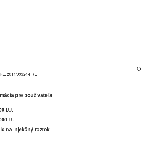
O
3-PRE, 2014/03324-PRE
mácia pre používateľa
0 I.U.
00 I.U.
lo na injekčný roztok