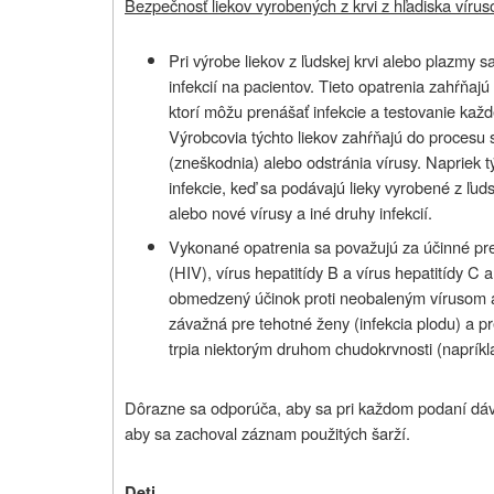
Bezpečnosť liekov vyrobených z krvi z hľadiska vírus
Pri výrobe liekov z ľudskej krvi alebo plazmy
infekcií na pacientov. Tieto opatrenia zahŕňajú 
ktorí môžu prenášať infekcie a testovanie každ
Výrobcovia týchto liekov zahŕňajú do procesu s
(zneškodnia) alebo odstránia vírusy. Napriek 
infekcie, keď sa podávajú lieky vyrobené z ľud
alebo nové vírusy a iné druhy infekcií.
Vykonané opatrenia sa považujú za účinné pre 
(HIV), vírus hepatitídy B a vírus hepatitídy C
obmedzený účinok proti neobaleným vírusom a
závažná pre tehotné ženy (infekcia plodu) a pr
trpia niektorým druhom chudokrvnosti (napríkl
Dôrazne sa odporúča, aby sa pri každom podaní dávk
aby sa zachoval záznam použitých šarží.
Deti