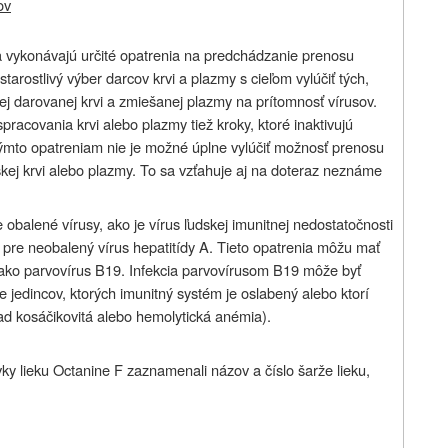
ov
 sa vykonávajú určité opatrenia na predchádzanie prenosu
starostlivý výber darcov krvi a plazmy s cieľom vylúčiť tých,
ej darovanej krvi a zmiešanej plazmy na prítomnosť vírusov.
pracovania krvi alebo plazmy tiež kroky, ktoré inaktivujú
týmto opatreniam nie je možné úplne vylúčiť možnosť prenosu
skej krvi alebo plazmy. To sa vzťahuje aj na doteraz neznáme
obalené vírusy, ako je vírus ľudskej imunitnej nedostatočnosti
 a pre neobalený vírus hepatitídy A. Tieto opatrenia môžu mať
ko parvovírus B19. Infekcia parvovírusom B19 môže byť
e jedincov, ktorých imunitný systém je oslabený alebo ktorí
ad kosáčikovitá alebo hemolytická anémia).
y lieku Octanine F zaznamenali názov a číslo šarže lieku,