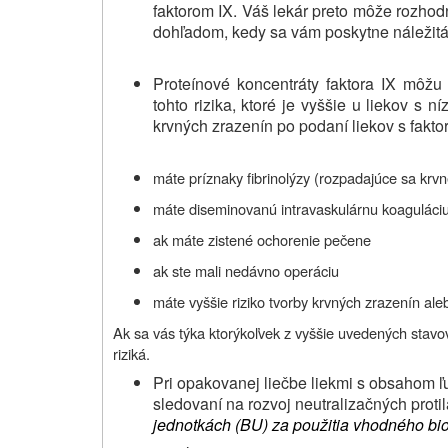
faktorom IX. Váš lekár preto môže rozhod
dohľadom, kedy sa vám poskytne náležitá l
Proteínové koncentráty faktora IX môžu
tohto rizika, ktoré je vyššie u liekov s n
krvných zrazenín po podaní liekov s fakto
máte príznaky fibrinolýzy (rozpadajúce sa krv
máte diseminovanú intravaskulárnu koaguláciu 
ak máte zistené ochorenie pečene
ak ste mali nedávno operáciu
máte vyššie riziko tvorby krvných zrazenín ale
Ak sa vás týka ktorýkoľvek z vyššie uvedených stavov
riziká.
Pri opakovanej liečbe liekmi s obsahom ľ
sledovaní na rozvoj neutralizačných protilá
jednotkách (BU) za použitia vhodného bio