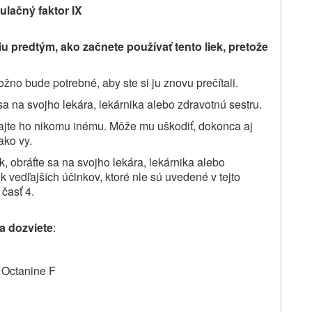
lačný faktor IX
u predtým, ako začnete používať tento liek,
pretože
žno bude potrebné, aby ste si ju znovu prečítali.
sa na svojho lekára, lekárnika
alebo zdravotnú sestru.
vajte ho nikomu inému. Môže mu uškodiť, dokonca aj
ako vy.
k, obráťte sa na svojho lekára, lekárnika alebo
k vedľajších účinkov, ktoré nie sú uvedené v tejto
 časť 4
.
sa dozviete
:
e Octanine F