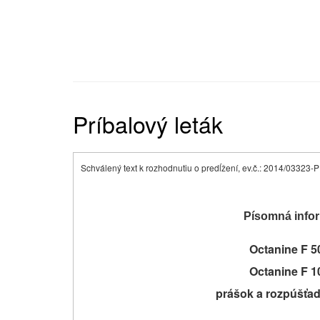
Príbalový leták
Schválený text k rozhodnutiu o predĺžení, ev.č.: 2014/0332
Písomná infor
Octanine F 50
Octanine F 10
prášok a rozpúšťad