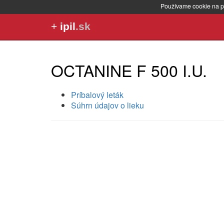
Používame cookie na p
+
ipil
.sk
OCTANINE F 500 I.U.
Príbalový leták
Súhrn údajov o lieku