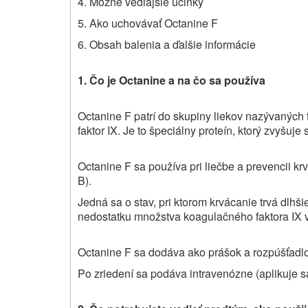
4. Možné vedľajšie účinky
5. Ako uchovávať Octanine F
6. Obsah balenia a ďalšie informácie
1. Čo je Octanine a na čo sa používa
Octanine F patrí do skupiny liekov nazývaných 
faktor IX. Je to špeciálny proteín, ktorý zvyšuje
Octanine F sa používa pri liečbe a prevencii k
B).
Jedná sa o stav, pri ktorom krvácanie trvá dlh
nedostatku množstva koagulačného faktora IX v 
Octanine F sa dodáva ako prášok a rozpúšťadlo
Po zriedení sa podáva intravenózne (aplikuje sa