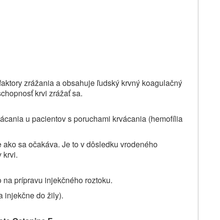
faktory zrážania a obsahuje ľudský krvný
koagulačný
 schopnosť krvi zrážať sa.
rvácania u pacientov s poruchami krvácania (hemofília
šie ako sa očakáva. Je to v dôsledku vrodeného
krvi.
 na prípravu injekčného roztoku.
 injekčne do žily).