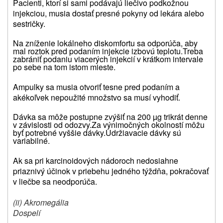
Pacienti, ktorí si sami podávajú liečivo podkožnou
injekciou, musia dostať presné pokyny od lekára alebo
sestričky.
Na zníženie lokálneho diskomfortu sa odporúča, aby
mal roztok pred podaním injekcie izbovú teplotu.
Treba
zabrániť podaniu viacerých injekcií v krátkom intervale
po sebe na tom istom mieste.
Ampulky sa musia otvoriť tesne pred podaním a
akékoľvek nepoužité množstvo sa musí vyhodiť.
Dávka sa môže postupne zvýšiť na 200 µg trikrát denne
v závislosti od odozvy.
Za výnimočných okolností môžu
byť potrebné vyššie dávky.
Udržiavacie dávky sú
variabilné.
Ak sa pri karcinoidových nádoroch nedosiahne
priaznivý účinok v priebehu jedného týždňa, pokračovať
v liečbe sa neodporúča.
(ii) Akromegália
Dospelí