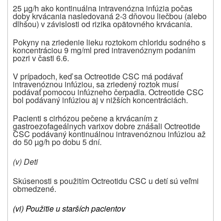
25 µg/h ako kontinuálna intravenózna infúzia počas
doby krvácania nasledovaná 2-3 dňovou liečbou (alebo
dlhšou) v závislosti od rizika opätovného krvácania.
Pokyny na zriedenie lieku roztokom chloridu sodného s
koncentráciou 9 mg/ml pred intravenóznym podaním
pozri v časti 6.6.
V prípadoch, keď sa Octreotide CSC má podávať
intravenóznou infúziou, sa zriedený roztok musí
podávať pomocou infúzneho čerpadla. Octreotide CSC
bol podávaný infúziou aj v nižších koncentráciách.
Pacienti s cirhózou pečene a krvácaním z
gastroezofageálnych varixov dobre znášali Octreotide
CSC podávaný kontinuálnou intravenóznou infúziou až
do 50 µg/h po dobu 5 dní.
(v) Deti
Skúsenosti s použitím Octreotidu CSC u detí sú veľmi
obmedzené.
(vi) Použitie u starších pacientov