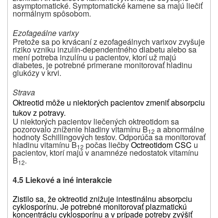
asymptomatické. Symptomatické kamene sa majú liečiť
normálnym spôsobom.
Ezofageálne varixy
Pretože sa po krvácaní z ezofageálnych varixov zvyšuje
riziko vzniku inzulín-dependentného diabetu alebo sa
mení potreba inzulínu u pacientov, ktorí už majú
diabetes, je potrebné primerane monitorovať hladinu
glukózy v krvi.
Strava
Oktreotid môže u niektorých pacientov zmeniť absorpciu
tukov z potravy.
U niektorých pacientov liečených oktreotidom sa
pozorovalo zníženie hladiny vitamínu B
a abnormálne
12
hodnoty Schillingových testov. Odporúča sa monitorovať
hladinu vitamínu B
počas liečby
Octreotidom CSC
u
12
pacientov, ktorí majú v anamnéze nedostatok vitamínu
B
.
12
4.5 Liekové a iné interakcie
Zistilo sa, že oktreotid znižuje intestinálnu absorpciu
cyklosporínu.
Je potrebné monitorovať plazmatickú
koncentráciu cyklosporínu a v prípade potreby zvýšiť