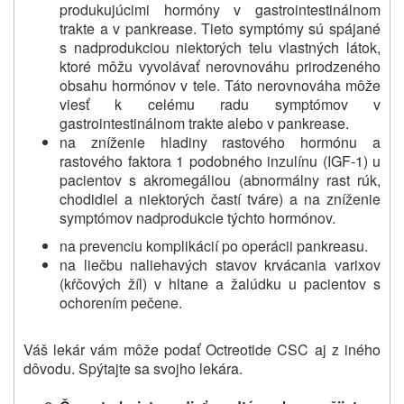
produkujúcimi hormóny v gastrointestinálnom
trakte a v pankrease.
Tieto symptómy sú spájané
s nadprodukciou niektorých telu vlastných látok,
ktoré môžu vyvolávať nerovnováhu prirodzeného
obsahu hormónov v tele.
Táto nerovnováha môže
viesť k celému radu symptómov v
gastrointestinálnom trakte alebo v pankrease.
na zníženie hladiny rastového hormónu a
rastového faktora 1 podobného inzulínu (IGF-1) u
pacientov s akromegáliou (abnormálny rast rúk,
chodidiel a niektorých častí tváre) a na zníženie
symptómov nadprodukcie týchto hormónov.
na prevenciu komplikácií po operácii pankreasu.
na liečbu naliehavých stavov krvácania varixov
(kŕčových žíl) v hltane a žalúdku u pacientov s
ochorením pečene.
Váš lekár vám môže podať Octreotide CSC aj z iného
dôvodu.
Spýtajte sa svojho lekára.