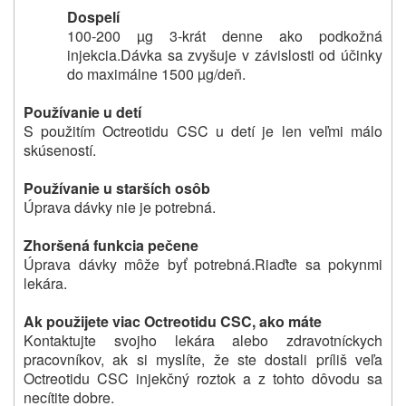
Dospelí
100-200 µg 3-krát denne ako podkožná
injekcia.
Dávka sa zvyšuje v závislosti od účinky
do maximálne 1500 µg/deň.
Používanie u detí
S použitím Octreotidu CSC u detí je len veľmi málo
skúseností.
Používanie u starších osôb
Úprava dávky nie je potrebná.
Zhoršená funkcia pečene
Úprava dávky môže byť potrebná.
Riaďte sa pokynmi
lekára.
Ak použijete viac Octreotidu CSC, ako máte
Kontaktujte svojho lekára alebo zdravotníckych
pracovníkov, ak si myslíte, že ste dostali príliš veľa
Octreotidu CSC injekčný roztok a z tohto dôvodu sa
necítite dobre.