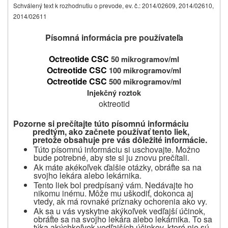
Schválený text k rozhodnutiu o prevode, ev. č.: 2014/02609, 2014/02610,
2014/02611
Písomná informácia pre používateľa
Octreotide CSC
50 mikrogramov/ml
Octreotide CSC
100 mikrogramov/ml
Octreotide CSC
500 mikrogramov/ml
Injekčný roztok
oktreotid
Pozorne si prečítajte túto písomnú informáciu
predtým, ako začnete používať tento liek,
pretože obsahuje pre vás dôležité informácie.
Túto písomnú informáciu si uschovajte.
Možno
bude potrebné, aby ste si ju znovu prečítali.
Ak máte akékoľvek ďalšie otázky, obráťte sa na
svojho lekára alebo lekárnika.
Tento liek bol predpísaný vám.
Nedávajte ho
nikomu inému.
Môže mu uškodiť, dokonca aj
vtedy, ak má rovnaké príznaky ochorenia ako vy.
Ak sa u vás vyskytne akýkoľvek vedľajší účinok,
obráťte sa na svojho lekára alebo lekárnika. To sa
týka akýchkoľvek vedľajších účinkov, ktoré nie sú