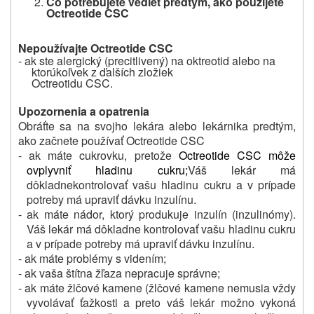
Čo potrebujete vedieť
predtým, ako použijete
Octreotide
CSC
Nepoužívajte Octreotide CSC
-
ak ste alergický (precitlivený) na oktreotid alebo na
ktorúkoľvek z ďalších zložiek
Octreotidu CSC.
Upozornenia a opatrenia
Obráťte sa na svojho lekára alebo lekárnika predtým,
ako začnete používať Octreotide CSC
- ak máte cukrovku, pretože
Octreotide CSC môže
ovplyvniť hladinu cukru;
Váš lekár má
dôkladne
kontrolovať vašu hladinu cukru a v prípade
potreby má upraviť dávku inzulínu.
- ak máte nádor, ktorý produkuje inzulín (inzulinómy).
Váš lekár má dôkladne kontrolovať vašu hladinu cukru
a v prípade potreby má upraviť dávku inzulínu.
- ak máte problémy s videním;
- ak vaša štítna žľaza nepracuje správne;
- ak máte žlčové kamene (žlčové kamene nemusia vždy
vyvolávať ťažkosti a preto váš lekár možno vykoná