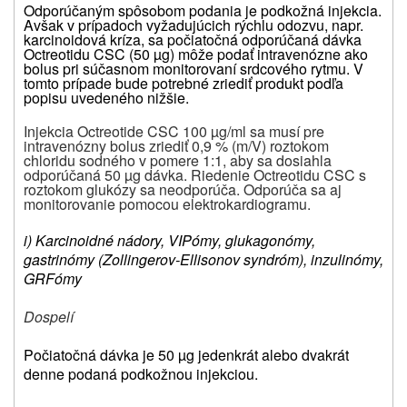
Odporúčaným spôsobom podania je podkožná injekcia.
Avšak v prípadoch vyžadujúcich rýchlu odozvu, napr.
karcinoidová kríza, sa počiatočná odporúčaná dávka
Octreotidu CSC (50 µg) môže podať intravenózne ako
bolus pri súčasnom monitorovaní srdcového rytmu.
V
tomto prípade bude potrebné zriediť produkt podľa
popisu uvedeného nižšie.
Injekcia Octreotide CSC 100 µg/ml sa musí pre
intravenózny bolus zriediť 0,9 % (m/V) roztokom
chloridu sodného v pomere 1:1, aby sa dosiahla
odporúčaná 50 µg dávka. Riedenie Octreotidu CSC s
roztokom glukózy sa neodporúča. Odporúča sa aj
monitorovanie pomocou elektrokardiogramu.
i) Karcinoidné nádory, VIPómy, glukagonómy,
gastrinómy (Zollingerov-Ellisonov syndróm), inzulinómy,
GRFómy
Dospelí
Počiatočná dávka je 50 µg jedenkrát alebo dvakrát
denne podaná podkožnou injekciou.