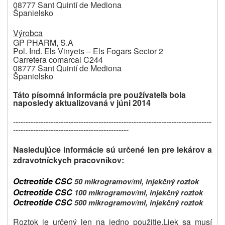
08777 Sant Quintí de Mediona
Španielsko
Výrobca
GP PHARM, S.A
Pol. Ind. Els Vinyets – Els Fogars Sector 2
Carretera comarcal C244
08777 Sant Quintí de Mediona
Španielsko
Táto písomná informácia pre používateľa bola
naposledy aktualizovaná
v júni 2014
-------------------------------------------------------------------------------
----------------------------------------------
Nasledujúce informácie sú určené len pre lekárov a
zdravotníckych pracovníkov:
Octreotide CSC
50 mikrogramov/ml, injekčný roztok
Octreotide CSC
100 mikrogramov/ml, injekčný roztok
Octreotide CSC
500 mikrogramov/ml, injekčný roztok
Roztok je určený len na jedno použitie.
Liek sa musí