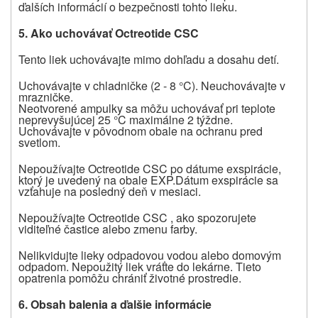
ďalších informácií o bezpečnosti tohto lieku.
5.
Ako uchovávať Octreotide CSC
Tento liek uchovávajte mimo dohľadu a dosahu detí.
Uchovávajte v chladničke (2 - 8 °C). Neuchovávajte v
mrazničke.
Neotvorené ampulky sa môžu uchovávať pri teplote
neprevyšujúcej 25 °C maximálne 2 týždne.
Uchovávajte v pôvodnom obale na ochranu pred
svetlom.
Nepoužívajte Octreotide CSC po dátume exspirácie,
ktorý je uvedený na obale EXP.
Dátum exspirácie sa
vzťahuje na posledný deň v mesiaci.
Nepoužívajte Octreotide CSC , ako spozorujete
viditeľné častice alebo zmenu farby.
Nelikvidujte lieky odpadovou vodou alebo domovým
odpadom.
Nepoužitý liek vráťte do lekárne.
Tieto
opatrenia pomôžu chrániť životné prostredie.
6.
Obsah balenia a ď
alšie informácie