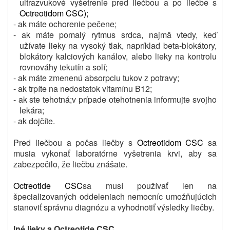
ultrazvukové vyšetrenie pred liečbou a po liečbe s
Octreotidom CSC
);
- ak máte ochorenie pečene;
- ak máte pomalý rytmus srdca, najmä vtedy, keď
užívate lieky na vysoký tlak, napríklad beta-blokátory,
blokátory kalciových kanálov, alebo lieky na kontrolu
rovnováhy tekutín a solí;
- ak máte zmenenú absorpciu tukov z potravy;
- ak trpíte na nedostatok vitamínu B12;
- ak ste tehotná;
v prípade otehotnenia informujte svojho
lekára;
- ak dojčíte.
Pred liečbou a počas liečby s
Octreotidom CSC
sa
musia vykonať laboratórne vyšetrenia krvi, aby sa
zabezpečilo, že liečbu znášate.
Octreotide CSC
sa musí používať len na
špecializovaných oddeleniach nemocníc umožňujúcich
stanoviť správnu diagnózu a vyhodnotiť výsledky liečby.
Iné lieky a Octreotide CSC