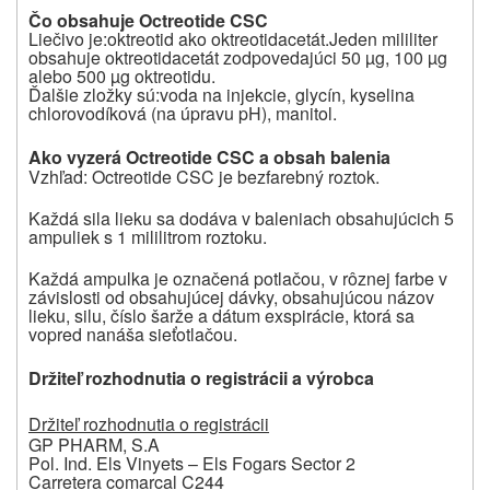
Čo obsahuje Octreotide CSC
Liečivo je:
oktreotid ako oktreotidacetát.
Jeden mililiter
obsahuje oktreotidacetát zodpovedajúci 50 µg, 100 µg
alebo 500 µg oktreotidu.
Ďalšie zložky sú:
voda na injekcie, glycín, kyselina
chlorovodíková (na úpravu pH), manitol.
Ako vyzerá Octreotide CSC a obsah balenia
Vzhľad:
Octreotide CSC je bezfarebný roztok.
Každá sila lieku sa dodáva v baleniach obsahujúcich 5
ampuliek s 1 mililitrom roztoku.
Každá ampulka je označená potlačou, v rôznej farbe v
závislosti od obsahujúcej dávky, obsahujúcou názov
lieku, silu, číslo šarže a dátum exspirácie, ktorá sa
vopred nanáša sieťotlačou.
Držiteľ rozhodnutia o registrácii a výrobca
Držiteľ rozhodnutia o registrácii
GP PHARM, S.A
Pol. Ind. Els Vinyets – Els Fogars Sector 2
Carretera comarcal C244