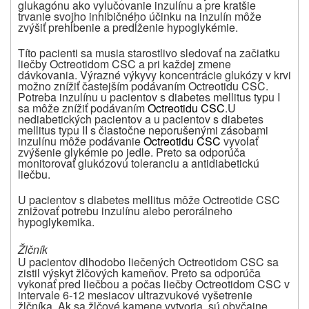
glukagónu ako vylučovanie inzulínu a pre kratšie
trvanie svojho inhibičného účinku na inzulín môže
zvýšiť prehĺbenie a predĺženie hypoglykémie.
Títo pacienti sa musia starostlivo sledovať na začiatku
liečby Octreotidom CSC a pri každej zmene
dávkovania. Výrazné výkyvy koncentrácie glukózy v krvi
možno znížiť častejším podávaním Octreotidu CSC.
Potreba inzulínu u pacientov s diabetes mellitus typu I
sa môže znížiť podávaním
Octreotidu CSC
.U
nediabetických pacientov a u pacientov s diabetes
mellitus typu II s čiastočne neporušenými zásobami
inzulínu môže podávanie
Octreotidu CSC
vyvolať
zvýšenie glykémie po jedle. Preto sa odporúča
monitorovať glukózovú toleranciu a antidiabetickú
liečbu.
U pacientov s diabetes mellitus môže Octreotide CSC
znižovať potrebu inzulínu alebo perorálneho
hypoglykemika.
Žlčník
U pacientov dlhodobo liečených Octreotidom CSC sa
zistil výskyt žlčových kameňov. Preto sa odporúča
vykonať pred liečbou a počas liečby Octreotidom CSC v
intervale 6-12 mesiacov ultrazvukové vyšetrenie
žlčníka. Ak sa žlčové kamene vytvoria, sú obyčajne