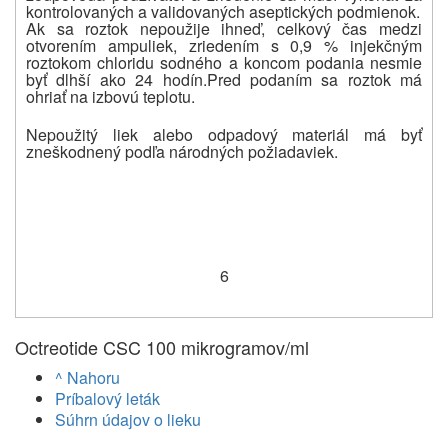
kontrolovaných a validovaných aseptických podmienok.
Ak sa roztok nepoužije ihneď, celkový čas medzi
otvorením ampuliek, zriedením s 0,9 % injekčným
roztokom chloridu sodného a koncom podania nesmie
byť dlhší ako 24 hodín.
Pred podaním sa roztok má
ohriať na izbovú teplotu.
Nepoužitý liek alebo odpadový materiál má byť
zneškodnený podľa národných požiadaviek.
6
Octreotide CSC 100 mikrogramov/ml
^ Nahoru
Príbalový leták
Súhrn údajov o lieku