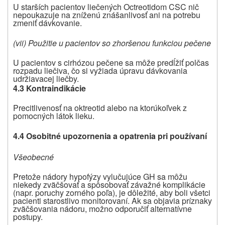
U starších pacientov liečených Octreotidom CSC nič
nepoukazuje na zníženú znášanlivosť ani na potrebu
zmeniť dávkovanie.
(vii) Použitie u pacientov so zhoršenou funkciou pečene
U pacientov s cirhózou pečene sa môže predĺžiť polčas
rozpadu liečiva, čo si vyžiada úpravu dávkovania
udržiavacej liečby.
4.3 Kontraindikácie
Precitlivenosť na oktreotid alebo na ktorúkoľvek z
pomocných látok lieku.
4.4 Osobitné upozornenia a opatrenia pri používaní
Všeobecné
Pretože nádory hypofýzy vylučujúce GH sa môžu
niekedy zväčšovať a spôsobovať závažné komplikácie
(napr. poruchy zorného poľa), je dôležité, aby boli všetci
pacienti starostlivo monitorovaní. Ak sa objavia príznaky
zväčšovania nádoru, možno odporučiť alternatívne
postupy.