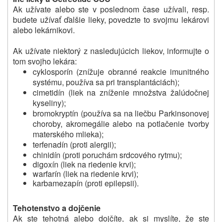
Ak užívate alebo ste v poslednom čase užívali, resp.
budete užívať ďalšie lieky, povedzte to svojmu lekárovi
alebo lekárnikovi.
Ak užívate niektorý z nasledujúcich liekov, informujte o
tom svojho lekára:
cyklosporín (znížuje obranné reakcie imunitného
systému, používa sa pri transplantáciách);
cimetidín (liek na zníženie množstva žalúdočnej
kyseliny);
bromokryptín (používa sa na liečbu Parkinsonovej
choroby, akromegálie alebo na potlačenie tvorby
materského mlieka);
terfenadín (proti alergii);
chinidín (proti poruchám srdcového rytmu);
digoxín (liek na riedenie krvi);
warfarín (liek na riedenie krvi);
karbamezapín (proti epilepsii).
Tehotenstvo a dojčenie
Ak ste tehotná alebo dojčíte, ak si myslíte, že ste