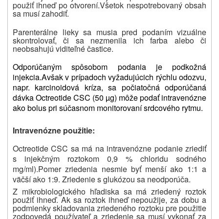
použiť ihneď po otvorení.
Všetok nespotrebovaný obsah
sa musí zahodiť.
Parenterálne lieky sa musia pred podaním vizuálne
skontrolovať, či sa nezmenila ich farba alebo či
neobsahujú viditeľné častice.
Odporúčaným spôsobom podania je podkožná
injekcia.
Avšak v prípadoch vyžadujúcich rýchlu odozvu,
napr. karcinoidová kríza, sa počiatočná odporúčaná
dávka Octreotide CSC (50 µg) môže podať intravenózne
ako bolus pri súčasnom monitorovaní srdcového rytmu.
Intravenózne použitie:
Octreotide CSC sa má na intravenózne podanie zriediť
s injekčným roztokom 0,9 % chloridu sodného
mg/ml).
Pomer zriedenia nesmie byť menší ako 1:1 a
väčší ako 1:9.
Zriedenie s glukózou sa neodporúča.
Z mikrobiologického hľadiska sa má zriedený roztok
použiť ihneď.
Ak sa roztok ihneď nepoužije, za dobu a
podmienky skladovania zriedeného roztoku pre použitie
zodpovedá používateľ a zriedenie sa musí vykonať za