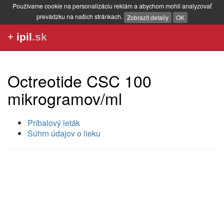
Používame cookie na personalizáciu reklám a abychom mohli analyzovať
prevádzku na našich stránkach.
Zobrazit detaily
OK
+
ipil
.sk
Octreotide CSC 100
mikrogramov/ml
Príbalový leták
Súhrn údajov o lieku