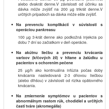
alebo dvakrát denne.
V závislosti od účinku sa
dávka môže zvýšiť na 200 µg trikrát denne.
V
určitých prípadoch sa dávka môže ešte zvýšiť.
Na prevenciu komplikácií v súvislosti s
operáciou pankreasu
100 µg 3-krát denne ako podkožná injekcia po
dobu 7 dní so začiatkom v deň operácie.
Na akútnu liečbu a prevenciu krvácania
varixov (kŕčových žíl) v hltane a žalúdku u
pacientov s ochorením pečene
25 µg/h ako kontinuálna infúzia počas doby
krvácania nasledovaná 2-3 dňovou liečbou
(alebo dlhšou) v závislosti od rizika opätovného
krvácania.
Na zmiernenie symptómov u pacientov s
abnormálnym rastom rúk, chodidiel a určitých
častí tváre (akromegália)