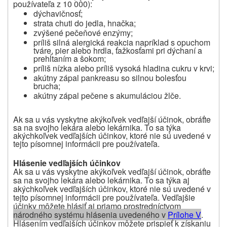
používateľa z 10 000):
dýchavičnosť;
strata chuti do jedla, hnačka;
zvýšené pečeňové enzýmy;
príliš silná alergická reakcia napríklad s opuchom
tváre, pier alebo hrdla, ťažkosťami pri dýchaní a
prehĺtaním a šokom;
príliš nízka alebo príliš vysoká hladina cukru v krvi;
akútny zápal pankreasu so silnou bolesťou
brucha;
akútny zápal pečene s akumuláciou žlče.
Ak sa u vás vyskytne akýkoľvek vedľajší účinok, obráťte
sa na svojho lekára alebo lekárnika. To sa týka
akýchkoľvek vedľajších účinkov, ktoré nie sú uvedené v
tejto písomnej informácii pre používateľa.
Hlásenie vedľajších účinkov
Ak sa u vás vyskytne akýkoľvek vedľajší účinok, obráťte
sa na svojho lekára alebo lekárnika.
To sa týka aj
akýchkoľvek vedľajších účinkov, ktoré nie sú uvedené v
tejto písomnej informácii pre používateľa.
Vedľajšie
účinky môžete hlásiť aj priamo prostredníctvom
národného systému hlásenia uvedeného v
P
rílohe V
.
Hlásením vedľajších účinkov môžete prispieť k získaniu