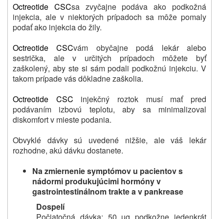
Octreotide CSC
sa zvyčajne podáva ako podkožná
injekcia, ale v niektorých prípadoch sa môže pomaly
podať ako injekcia do žily.
Octreotide CSC
vám obyčajne podá lekár alebo
sestrička, ale v určitých prípadoch môžete byť
zaškolený, aby ste si sám podali podkožnú injekciu.
V
takom prípade vás dôkladne zaškolia.
Octreotide CSC
injekčný roztok musí mať pred
podávaním izbovú teplotu, aby sa minimalizoval
diskomfort v mieste podania.
Obvyklé dávky sú uvedené nižšie, ale váš lekár
rozhodne, akú dávku dostanete.
Na zmiernenie symptómov u pacientov s
nádormi produkujúcimi hormóny v
gastrointestinálnom trakte a v pankrease
Dospelí
Počiatočná dávka:
50 µg podkožne jedenkrát