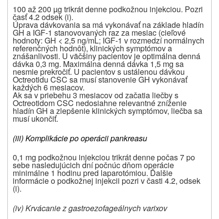
100 až 200 µg trikrát denne podkožnou injekciou. Pozri
časť 4.2 odsek (i).
Úprava dávkovania sa má vykonávať na základe hladín
GH a IGF-1 stanovovaných raz za mesiac (cieľové
hodnoty: GH < 2,5 ng/mL; IGF-1 v rozmedzí normálnych
referenčných hodnôt), klinických symptómov a
znášanlivosti. U väčšiny pacientov je optimálna denná
dávka 0,3 mg. Maximálna denná dávka 1,5 mg sa
nesmie prekročiť. U pacientov s ustálenou dávkou
Octreotidu CSC sa musí stanovenie GH vykonávať
každých 6 mesiacov.
Ak sa v priebehu 3 mesiacov od začatia liečby s
Octreotidom CSC nedosiahne relevantné zníženie
hladín GH a zlepšenie klinických symptómov, liečba sa
musí ukončiť.
(iii) Komplikácie po operácii pankreasu
0,1 mg podkožnou injekciou trikrát denne počas 7 po
sebe nasledujúcich dní počnúc dňom operácie
minimálne 1 hodinu pred laparotómiou. Ďalšie
informácie o podkožnej injekcii pozri v časti 4.2, odsek
(i).
(iv) Krvácanie z gastroezofageálnych varixov