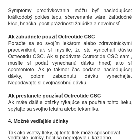
Symptómy predávkovania môžu byť nasledujúce:
krátkodobý pokles tepu, sčervenanie tváre, žalúdočné
kŕče, hnačka, pocit prázdnosti žalúdka a nevoľnosť.
Ak zabudnete použiť Octreotide CSC
Poraďte sa so svojím lekárom alebo zdravotníckymi
pracovníkmi, ak si myslíte, že ste vynechali dávku
Octreotidu CSC.
Ak si podávate Octreotide CSC sami,
musíte si podať vynechanú dávku hneď, ako si
spomeniete.
Ak je takmer čas podania nasledujúcej
dávky, potom zabudnutú dávku vynechajte.
Nepodávajte si dvojnásobnú dávku.
Ak prestanete používať Octreotide CSC
Ak máte ďalšie otázky týkajúce sa použtia tohto lieku,
spýtajte sa svojho lekára alebo lekárnika.
4.
Možné vedľajšie účinky
Tak ako všetky lieky, aj tento liek môže spôsobovať
vedľajšie účinky, hoci sa neprejavia u každého.