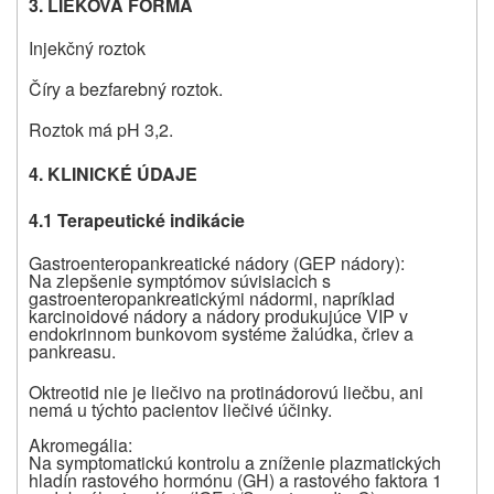
3. LIEKOVÁ FORMA
Injekčný roztok
Číry a bezfarebný roztok.
Roztok má pH 3,2.
4. KLINICKÉ ÚDAJE
4.1 Terapeutické indikácie
Gastroenteropankreatické nádory (GEP nádory):
Na zlepšenie symptómov súvisiacich s
gastroenteropankreatickými nádormi, napríklad
karcinoidové nádory a nádory produkujúce VIP v
endokrinnom bunkovom systéme žalúdka, čriev a
pankreasu.
Oktreotid nie je liečivo na protinádorovú liečbu, ani
nemá u týchto pacientov liečivé účinky.
Akromegália:
Na symptomatickú kontrolu a zníženie plazmatických
hladín rastového hormónu (GH) a rastového faktora 1