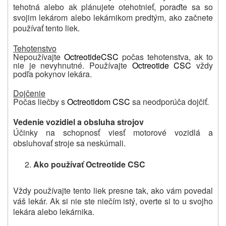
tehotná alebo ak plánujete otehotnieť, poraďte sa so
svojim lekárom alebo lekárnikom predtým, ako začnete
používať tento liek.
Tehotenstvo
Nepoužívajte
Octreotide
CSC
počas tehotenstva, ak to
nie je nevyhnutné. Používajte
Octreotide CSC
vždy
podľa pokynov lekára.
Dojčenie
Počas liečby s
Octreotidom CSC
sa neodporúča dojčiť.
Vedenie vozidiel a obsluha strojov
Účinky na schopnosť viesť motorové vozidlá a
obsluhovať stroje sa neskúmali.
Ako používať Octreotide CSC
Vždy používajte tento liek presne tak, ako vám povedal
váš lekár.
Ak si nie ste niečím istý, overte si to u svojho
lekára alebo lekárnika.