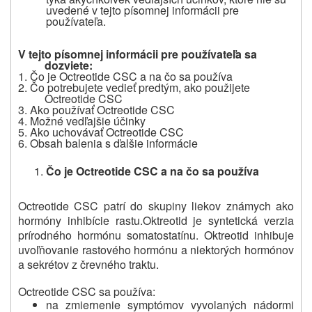
uvedené v tejto písomnej informácii pre
používateľa.
V tejto písomnej informácii pre používateľa sa
dozviete:
1.
Čo je Octreotide CSC a na čo sa používa
2. Čo potrebujete vedieť
predtým, ako použijete
Octreotide CSC
3.
Ako používať Octreotide CSC
4.
Možné vedľajšie účinky
5.
Ako uchovávať Octreotide CSC
6. Obsah balenia s ď
alšie informácie
Čo je Octreotide CSC a na čo sa používa
Octreotide CSC
patrí do skupiny liekov známych ako
hormóny inhibície rastu.
Oktreotid je syntetická verzia
prírodného hormónu somatostatínu. Oktreotid inhibuje
uvoľňovanie rastového hormónu a niektorých hormónov
a sekrétov z črevného traktu.
Octreotide CSC sa používa:
na zmiernenie symptómov vyvolaných nádormi