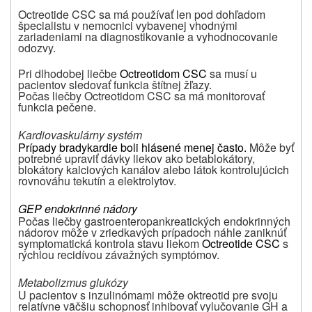
Octreotide CSC sa má používať len pod dohľadom
špecialistu v nemocnici vybavenej vhodnými
zariadeniami na diagnostikovanie a vyhodnocovanie
odozvy.
Pri dlhodobej liečbe
Octreotidom CSC
sa musí u
pacientov sledovať funkcia štítnej žľazy.
Počas liečby Octreotidom CSC sa má monitorovať
funkcia pečene.
Kardiovaskulárny systém
Prípady bradykardie boli hlásené menej často.
Môže byť
potrebné upraviť dávky liekov ako betablokátory,
blokátory kalciových kanálov alebo látok kontrolujúcich
rovnováhu tekutín a elektrolytov.
GEP endokrinné nádory
Počas liečby gastroenteropankreatických endokrinných
nádorov môže v zriedkavých prípadoch náhle zaniknúť
symptomatická kontrola stavu liekom
Octreotide CSC
s
rýchlou recidívou závažných symptómov.
Metabolizmus glukózy
U pacientov s inzulinómami môže oktreotid pre svoju
relatívne väčšiu schopnosť inhibovať vylučovanie GH a