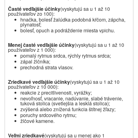
Časté vedľajšie účinky
(vyskytujú sa u 1 až 10
používateľov zo 100):
hnačka, bolesť žalúdka podobná kŕčom, zápcha,
plynatosť;
bolesť, opuch a podráždenie miesta vpichu.
Menej časté vedľajšie účinky
(vyskytujú sa u 1 až 10
používateľov z 1 000):
pomalý rytmus srdca, rýchly rytmus srdca;
zápal žlčníka;
prechodná strata vlasov.
Zriedkavé vedľajšie účinky
(vyskytujú sa u 1 až 10
používateľov z 10 000):
reakcie z precitlivenosti, vyrážky;
nevoľnosť, vracanie, nadúvanie, slabé trávenie,
tuková stolica (svetlejšia a lesklá stolica);
zvýšená alebo znížená funkcia štítnej žľazy;
poruchy srdcového rytmu;
žlčové kamene.
Veľmi zriedkavé
(vyskytujú sa u menej ako 1