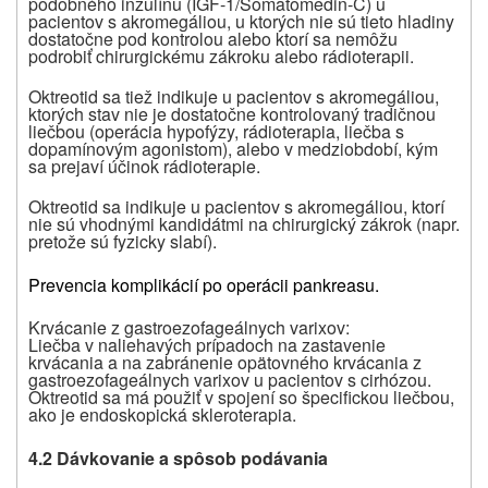
podobného inzulínu (IGF-1/Somatomedin-C) u
pacientov s akromegáliou, u ktorých nie sú tieto hladiny
dostatočne pod kontrolou alebo ktorí sa nemôžu
podrobiť chirurgickému zákroku alebo rádioterapii.
Oktreotid sa tiež indikuje u pacientov s akromegáliou,
ktorých stav nie je dostatočne kontrolovaný tradičnou
liečbou (operácia hypofýzy, rádioterapia, liečba s
dopamínovým agonistom), alebo v medziobdobí, kým
sa prejaví účinok rádioterapie.
Oktreotid sa indikuje u pacientov s akromegáliou, ktorí
nie sú vhodnými kandidátmi na chirurgický zákrok (napr.
pretože sú fyzicky slabí).
Prevencia komplikácií po operácii pankreasu.
Krvácanie z gastroezofageálnych varixov:
Liečba v naliehavých prípadoch na zastavenie
krvácania a na zabránenie opätovného krvácania z
gastroezofageálnych varixov u pacientov s cirhózou.
Oktreotid sa má použiť v spojení so špecifickou liečbou,
ako je endoskopická skleroterapia.
4.2 Dávkovanie a spôsob podávania