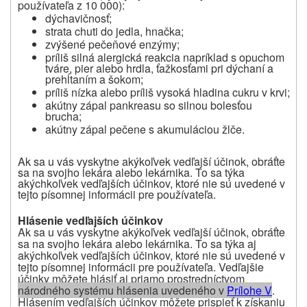
používateľa z 10 000):
dýchavičnosť;
strata chuti do jedla, hnačka;
zvýšené pečeňové enzýmy;
príliš silná alergická reakcia napríklad s opuchom
tváre, pier alebo hrdla, ťažkosťami pri dýchaní a
prehĺtaním a šokom;
príliš nízka alebo príliš vysoká hladina cukru v krvi;
akútny zápal pankreasu so silnou bolesťou
brucha;
akútny zápal pečene s akumuláciou žlče.
Ak sa u vás vyskytne akýkoľvek vedľajší účinok, obráťte
sa na svojho lekára alebo lekárnika. To sa týka
akýchkoľvek vedľajších účinkov, ktoré nie sú uvedené v
tejto písomnej informácii pre používateľa.
Hlásenie vedľajších účinkov
Ak sa u vás vyskytne akýkoľvek vedľajší účinok, obráťte
sa na svojho lekára alebo lekárnika.
To sa týka aj
akýchkoľvek vedľajších účinkov, ktoré nie sú uvedené v
tejto písomnej informácii pre používateľa.
Vedľajšie
účinky môžete hlásiť aj priamo prostredníctvom
národného systému hlásenia uvedeného v
P
rílohe V
.
Hlásením vedľajších účinkov môžete prispieť k získaniu