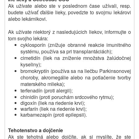
Ak užívate alebo ste v poslednom čase užívali, resp.
budete užívať ďalšie lieky, povedzte to svojmu lekárovi
alebo lekárnikovi.
Ak užívate niektorý z nasledujúcich liekov, informujte o
tom svojho lekára:
cyklosporín (znížuje obranné reakcie imunitného
systému, používa sa pri transplantáciách);
cimetidín (liek na zníženie množstva žalúdočnej
kyseliny);
bromokryptín (používa sa na liečbu Parkinsonovej
choroby, akromegálie alebo na potlačenie tvorby
materského mlieka);
terfenadín (proti alergii);
chinidín (proti poruchám srdcového rytmu);
digoxín (liek na riedenie krvi);
warfarín (liek na riedenie krvi);
karbamezapín (proti epilepsii).
Tehotenstvo a dojčenie
Ak ste tehotná alebo dojčíte, ak si myslíte, že ste