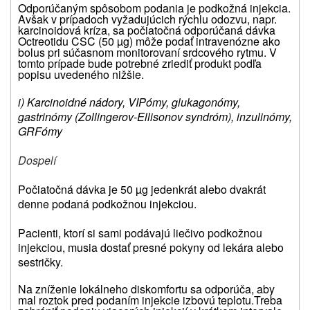
Odporúčaným spôsobom podania je podkožná injekcia.
Avšak v prípadoch vyžadujúcich rýchlu odozvu, napr.
karcinoidová kríza, sa počiatočná odporúčaná dávka
Octreotidu CSC (50 µg) môže podať intravenózne ako
bolus pri súčasnom monitorovaní srdcového rytmu.
V
tomto prípade bude potrebné zriediť produkt podľa
popisu uvedeného nižšie.
i) Karcinoidné nádory, VIPómy, glukagonómy,
gastrinómy (Zollingerov-Ellisonov syndróm), inzulinómy,
GRFómy
Dospelí
Počiatočná dávka je 50 µg jedenkrát alebo dvakrát
denne podaná podkožnou injekciou.
Pacienti, ktorí si sami podávajú liečivo podkožnou
injekciou, musia dostať presné pokyny od lekára alebo
sestričky.
Na zníženie lokálneho diskomfortu sa odporúča, aby
mal roztok pred podaním injekcie izbovú teplotu.
Treba