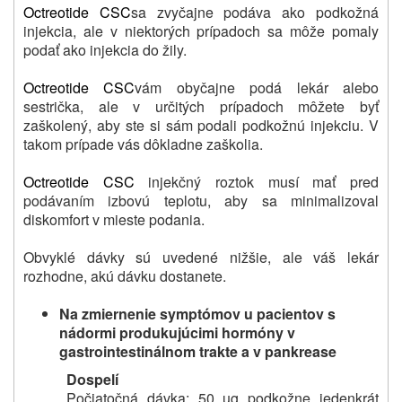
Octreotide CSC
sa zvyčajne podáva ako podkožná
injekcia, ale v niektorých prípadoch sa môže pomaly
podať ako injekcia do žily.
Octreotide CSC
vám obyčajne podá lekár alebo
sestrička, ale v určitých prípadoch môžete byť
zaškolený, aby ste si sám podali podkožnú injekciu.
V
takom prípade vás dôkladne zaškolia.
Octreotide CSC
injekčný roztok musí mať pred
podávaním izbovú teplotu, aby sa minimalizoval
diskomfort v mieste podania.
Obvyklé dávky sú uvedené nižšie, ale váš lekár
rozhodne, akú dávku dostanete.
Na zmiernenie symptómov u pacientov s
nádormi produkujúcimi hormóny v
gastrointestinálnom trakte a v pankrease
Dospelí
Počiatočná dávka:
50 µg podkožne jedenkrát