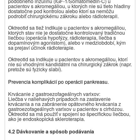
podobného inzulínu (IGF-1/Somatomedin-C) u
pacientov s akromegáliou, u ktorých nie sú tieto hladiny
dostatočne pod kontrolou alebo ktorí sa nemôžu
podrobiť chirurgickému zákroku alebo rádioterapii.
Oktreotid sa tiež indikuje u pacientov s akromegáliou,
ktorých stav nie je dostatočne kontrolovaný tradičnou
liečbou (operácia hypofýzy, rádioterapia, liečba s
dopamínovým agonistom), alebo v medziobdobí, kým
sa prejaví účinok rádioterapie.
Oktreotid sa indikuje u pacientov s akromegáliou, ktorí
nie sú vhodnými kandidátmi na chirurgický zákrok (napr.
pretože sú fyzicky slabí).
Prevencia komplikácií po operácii pankreasu.
Krvácanie z gastroezofageálnych varixov:
Liečba v naliehavých prípadoch na zastavenie
krvácania a na zabránenie opätovného krvácania z
gastroezofageálnych varixov u pacientov s cirhózou.
Oktreotid sa má použiť v spojení so špecifickou liečbou,
ako je endoskopická skleroterapia.
4.2 Dávkovanie a spôsob podávania