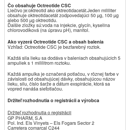
Čo obsahuje Octreotide CSC
Liečivo je:
oktreotid ako oktreotidacetát.
Jeden mililiter
obsahuje oktreotidacetát zodpovedajúci 50 µg, 100 µg
alebo 500 µg oktreotidu.
Ďalšie zložky sú:
voda na injekcie, glycín, kyselina
chlorovodíková (na úpravu pH), manitol.
Ako vyzerá Octreotide CSC a obsah balenia
Vzhľad:
Octreotide CSC je bezfarebný roztok.
Každá sila lieku sa dodáva v baleniach obsahujúcich 5
ampuliek s 1 mililitrom roztoku.
Každá ampulka je označená potlačou, v rôznej farbe v
závislosti od obsahujúcej dávky, obsahujúcou názov
lieku, silu, číslo šarže a dátum exspirácie, ktorá sa
vopred nanáša sieťotlačou.
Držiteľ rozhodnutia o registrácii a výrobca
Držiteľ rozhodnutia o registrácii
GP PHARM, S.A
Pol. Ind. Els Vinyets – Els Fogars Sector 2
Carretera comarcal C244