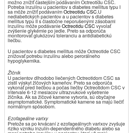
možno znížiť častejším podávaním Octreotidu CSC.
Potreba inzulínu u pacientov s diabetes mellitus typu I
sa môže znížiť podávaním
Octreotidu CSC
.U
nediabetických pacientov a u pacientov s diabetes
mellitus typu II s čiastočne neporušenými zásobami
inzulínu môže podávanie
Octreotidu CSC
vyvolať
zvýšenie glykémie po jedle. Preto sa odporúča
monitorovať glukózovú toleranciu a antidiabetickú
liečbu.
U pacientov s diabetes mellitus môže Octreotide CSC
znižovať potrebu inzulínu alebo perorálneho
hypoglykemika.
Žlčník
U pacientov dlhodobo liečených Octreotidom CSC sa
zistil výskyt žlčových kameňov. Preto sa odporúča
vykonať pred liečbou a počas liečby Octreotidom CSC v
intervale 6-12 mesiacov ultrazvukové vyšetrenie
žlčníka. Ak sa žlčové kamene vytvoria, sú obyčajne
asymptomatické. Symptomatické kamene sa majú liečiť
normálnym spôsobom.
Ezofageálne varixy
Pretože sa po krvácaní z ezofageálnych varixov zvyšuje
riziko vzniku inzulín-dependentného diabetu alebo sa