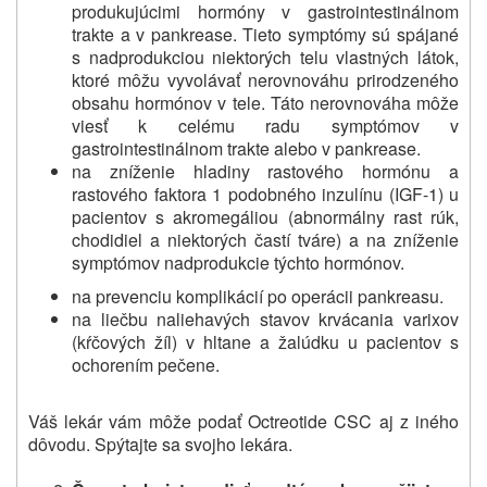
produkujúcimi hormóny v gastrointestinálnom
trakte a v pankrease.
Tieto symptómy sú spájané
s nadprodukciou niektorých telu vlastných látok,
ktoré môžu vyvolávať nerovnováhu prirodzeného
obsahu hormónov v tele.
Táto nerovnováha môže
viesť k celému radu symptómov v
gastrointestinálnom trakte alebo v pankrease.
na zníženie hladiny rastového hormónu a
rastového faktora 1 podobného inzulínu (IGF-1) u
pacientov s akromegáliou (abnormálny rast rúk,
chodidiel a niektorých častí tváre) a na zníženie
symptómov nadprodukcie týchto hormónov.
na prevenciu komplikácií po operácii pankreasu.
na liečbu naliehavých stavov krvácania varixov
(kŕčových žíl) v hltane a žalúdku u pacientov s
ochorením pečene.
Váš lekár vám môže podať Octreotide CSC aj z iného
dôvodu.
Spýtajte sa svojho lekára.