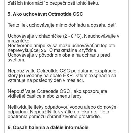
ďalších informácií o bezpečnosti tohto lieku.
5.
Ako uchovávať Octreotide CSC
Tento liek uchovávajte mimo dohľadu a dosahu detí.
Uchovávajte v chladničke (2 - 8 °C). Neuchovávajte v
mrazničke.
Neotvorené ampulky sa môžu uchovávať pri teplote
neprevyšujúcej 25 °C maximálne 2 týždne.
Uchovávajte v pôvodnom obale na ochranu pred
svetlom.
Nepoužívajte Octreotide CSC po dátume exspirácie,
ktorý je uvedený na obale EXP.
Dátum exspirácie sa
vzťahuje na posledný deň v mesiaci.
Nepoužívajte Octreotide CSC , ako spozorujete
viditeľné častice alebo zmenu farby.
Nelikvidujte lieky odpadovou vodou alebo domovým
odpadom.
Nepoužitý liek vráťte do lekárne.
Tieto
opatrenia pomôžu chrániť životné prostredie.
6.
Obsah balenia a ď
alšie informácie