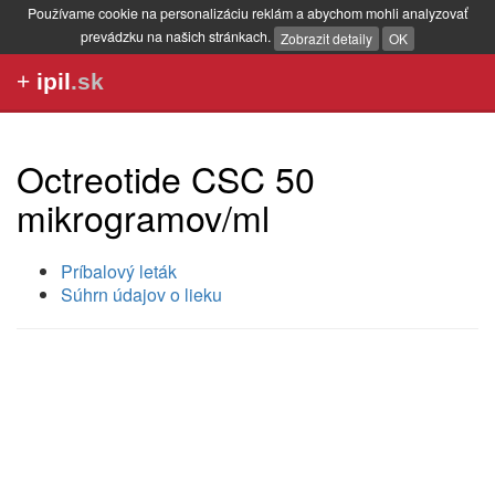
Používame cookie na personalizáciu reklám a abychom mohli analyzovať
prevádzku na našich stránkach.
Zobrazit detaily
OK
+
ipil
.sk
Octreotide CSC 50
mikrogramov/ml
Príbalový leták
Súhrn údajov o lieku