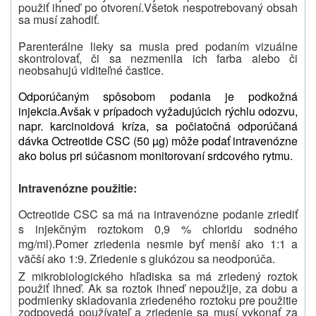
použiť ihneď po otvorení.
Všetok nespotrebovaný obsah
sa musí zahodiť.
Parenterálne lieky sa musia pred podaním vizuálne
skontrolovať, či sa nezmenila ich farba alebo či
neobsahujú viditeľné častice.
Odporúčaným spôsobom podania je podkožná
injekcia.
Avšak v prípadoch vyžadujúcich rýchlu odozvu,
napr. karcinoidová kríza, sa počiatočná odporúčaná
dávka Octreotide CSC (50 µg) môže podať intravenózne
ako bolus pri súčasnom monitorovaní srdcového rytmu.
Intravenózne použitie:
Octreotide CSC sa má na intravenózne podanie zriediť
s injekčným roztokom 0,9 % chloridu sodného
mg/ml).
Pomer zriedenia nesmie byť menší ako 1:1 a
väčší ako 1:9.
Zriedenie s glukózou sa neodporúča.
Z mikrobiologického hľadiska sa má zriedený roztok
použiť ihneď.
Ak sa roztok ihneď nepoužije, za dobu a
podmienky skladovania zriedeného roztoku pre použitie
zodpovedá používateľ a zriedenie sa musí vykonať za