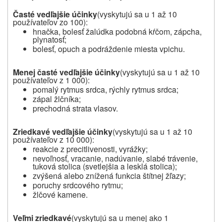
Časté vedľajšie účinky
(vyskytujú sa u 1 až 10
používateľov zo 100):
hnačka, bolesť žalúdka podobná kŕčom, zápcha,
plynatosť;
bolesť, opuch a podráždenie miesta vpichu.
Menej časté vedľajšie účinky
(vyskytujú sa u 1 až 10
používateľov z 1 000):
pomalý rytmus srdca, rýchly rytmus srdca;
zápal žlčníka;
prechodná strata vlasov.
Zriedkavé vedľajšie účinky
(vyskytujú sa u 1 až 10
používateľov z 10 000):
reakcie z precitlivenosti, vyrážky;
nevoľnosť, vracanie, nadúvanie, slabé trávenie,
tuková stolica (svetlejšia a lesklá stolica);
zvýšená alebo znížená funkcia štítnej žľazy;
poruchy srdcového rytmu;
žlčové kamene.
Veľmi zriedkavé
(vyskytujú sa u menej ako 1