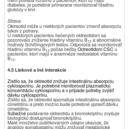
mení potreba inzulínu u pacientov, ktorí už majú
diabetes, je potrebné primerane monitorovať hladinu
glukózy v krvi.
Strava
Oktreotid môže u niektorých pacientov zmeniť absorpciu
tukov z potravy.
U niektorých pacientov liečených oktreotidom sa
pozorovalo zníženie hladiny vitamínu B
a abnormálne
12
hodnoty Schillingových testov. Odporúča sa monitorovať
hladinu vitamínu B
počas liečby
Octreotidom CSC
u
12
pacientov, ktorí majú v anamnéze nedostatok vitamínu
B
.
12
4.5 Liekové a iné interakcie
Zistilo sa, že oktreotid znižuje intestinálnu absorpciu
cyklosporínu.
Je potrebné monitorovať plazmatickú
koncentráciu cyklosporínu a v prípade potreby zvýšiť
dávku cyklosporínu.
Zistilo sa, že oktreotid spomaľuje intestinálnu absorpciu
cimetidínu a preto možno bude potrebné upraviť dávku
cimetidínu.
Súbežné
podávanie oktreotidu a bromokriptínu zvyšuje
biologickú dostupnosť bromokriptínu.
Malé množstvo publikovaných údajov ukazuje, že
analógy somatostatínu môžu znižovať metabolické