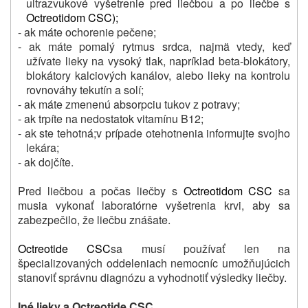
ultrazvukové vyšetrenie pred liečbou a po liečbe s
Octreotidom CSC
);
- ak máte ochorenie pečene;
- ak máte pomalý rytmus srdca, najmä vtedy, keď
užívate lieky na vysoký tlak, napríklad beta-blokátory,
blokátory kalciových kanálov, alebo lieky na kontrolu
rovnováhy tekutín a solí;
- ak máte zmenenú absorpciu tukov z potravy;
- ak trpíte na nedostatok vitamínu B12;
- ak ste tehotná;
v prípade otehotnenia informujte svojho
lekára;
- ak dojčíte.
Pred liečbou a počas liečby s
Octreotidom CSC
sa
musia vykonať laboratórne vyšetrenia krvi, aby sa
zabezpečilo, že liečbu znášate.
Octreotide CSC
sa musí používať len na
špecializovaných oddeleniach nemocníc umožňujúcich
stanoviť správnu diagnózu a vyhodnotiť výsledky liečby.
Iné lieky a Octreotide CSC