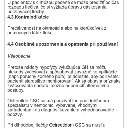
U pacientov s cirhózou pečene sa môže predĺžiť polčas
rozpadu liečiva, čo si vyžiada úpravu dávkovania
udržiavacej liečby.
4.3 Kontraindikácie
Precitlivenosť na oktreotid alebo na ktorúkoľvek z
pomocných látok lieku.
4.4 Osobitné upozornenia a opatrenia pri používaní
Všeobecné
Pretože nádory hypofýzy vylučujúce GH sa môžu
niekedy zväčšovať a spôsobovať závažné komplikácie
(napr. poruchy zorného poľa), je dôležité, aby boli všetci
pacienti starostlivo monitorovaní. Ak sa objavia príznaky
zväčšovania nádoru, možno odporučiť alternatívne
postupy.
Octreotide CSC sa má používať len pod dohľadom
špecialistu v nemocnici vybavenej vhodnými
zariadeniami na diagnostikovanie a vyhodnocovanie
odozvy.
Pri dlhodobej liečbe
Octreotidom CSC
sa musí u