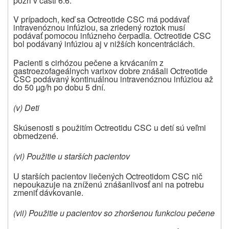
pozri v časti 6.6.
V prípadoch, keď sa Octreotide CSC má podávať
intravenóznou infúziou, sa zriedený roztok musí
podávať pomocou infúzneho čerpadla. Octreotide CSC
bol podávaný infúziou aj v nižších koncentráciách.
Pacienti s cirhózou pečene a krvácaním z
gastroezofageálnych varixov dobre znášali Octreotide
CSC podávaný kontinuálnou intravenóznou infúziou až
do 50 µg/h po dobu 5 dní.
(v) Deti
Skúsenosti s použitím Octreotidu CSC u detí sú veľmi
obmedzené.
(vi) Použitie u starších pacientov
U starších pacientov liečených Octreotidom CSC nič
nepoukazuje na zníženú znášanlivosť ani na potrebu
zmeniť dávkovanie.
(vii) Použitie u pacientov so zhoršenou funkciou pečene