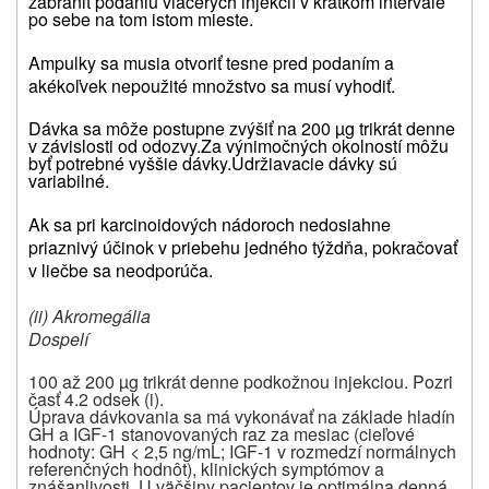
zabrániť podaniu viacerých injekcií v krátkom intervale
po sebe na tom istom mieste.
Ampulky sa musia otvoriť tesne pred podaním a
akékoľvek nepoužité množstvo sa musí vyhodiť.
Dávka sa môže postupne zvýšiť na 200 µg trikrát denne
v závislosti od odozvy.
Za výnimočných okolností môžu
byť potrebné vyššie dávky.
Udržiavacie dávky sú
variabilné.
Ak sa pri karcinoidových nádoroch nedosiahne
priaznivý účinok v priebehu jedného týždňa, pokračovať
v liečbe sa neodporúča.
(ii) Akromegália
Dospelí
100 až 200 µg trikrát denne podkožnou injekciou. Pozri
časť 4.2 odsek (i).
Úprava dávkovania sa má vykonávať na základe hladín
GH a IGF-1 stanovovaných raz za mesiac (cieľové
hodnoty: GH < 2,5 ng/mL; IGF-1 v rozmedzí normálnych
referenčných hodnôt), klinických symptómov a
znášanlivosti. U väčšiny pacientov je optimálna denná