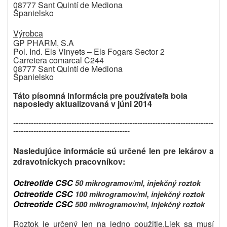
08777 Sant Quintí de Mediona
Španielsko
Výrobca
GP PHARM, S.A
Pol. Ind. Els Vinyets – Els Fogars Sector 2
Carretera comarcal C244
08777 Sant Quintí de Mediona
Španielsko
Táto písomná informácia pre používateľa bola
naposledy aktualizovaná
v júni 2014
-------------------------------------------------------------------------------
----------------------------------------------
Nasledujúce informácie sú určené len pre lekárov a
zdravotníckych pracovníkov:
Octreotide CSC
50 mikrogramov/ml, injekčný roztok
Octreotide CSC
100 mikrogramov/ml, injekčný roztok
Octreotide CSC
500 mikrogramov/ml, injekčný roztok
Roztok je určený len na jedno použitie.
Liek sa musí