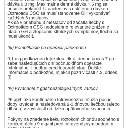
dávka 0,3 mg. Maximálna denná dávka 1,5 mg sa
nesmie prekročiť. U pacientov s ustálenou dávkou
Octreotidu CSC sa musí stanovenie GH vykonávať
každých 6 mesiacov.
Ak sa v priebehu 3 mesiacov od začatia liečby s
Octreotidom CSC nedosiahne relevantné zníženie
hladín GH a zlepšenie klinických symptómov, liečba sa
musí ukončiť.
(iii) Komplikácie po operácii pankreasu
0,1 mg podkožnou injekciou trikrát denne počas 7 po
sebe nasledujúcich dní počnúc dňom operácie
minimálne 1 hodinu pred laparotómiou. Ďalšie
informácie o podkožnej injekcii pozri v časti 4.2, odsek
(i).
(iv) Krvácanie z gastroezofageálnych varixov
25 µg/h ako kontinuálna intravenózna infúzia počas
doby krvácania nasledovaná 2-3 dňovou liečbou (alebo
dlhšou) v závislosti od rizika opätovného krvácania.
Pokyny na zriedenie lieku roztokom chloridu sodného s
koncentráciou 9 mg/ml pred intravenóznym podaním