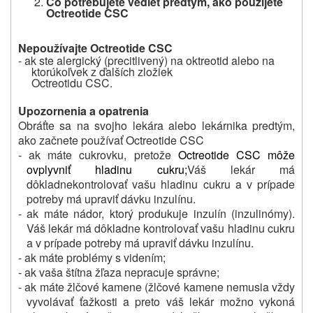
Čo potrebujete vedieť
predtým, ako použijete
Octreotide
CSC
Nepoužívajte Octreotide CSC
-
ak ste alergický (precitlivený) na oktreotid alebo na
ktorúkoľvek z ďalších zložiek
Octreotidu CSC.
Upozornenia a opatrenia
Obráťte sa na svojho lekára alebo lekárnika predtým,
ako začnete používať Octreotide CSC
- ak máte cukrovku, pretože
Octreotide CSC môže
ovplyvniť hladinu cukru;
Váš lekár má
dôkladne
kontrolovať vašu hladinu cukru a v prípade
potreby má upraviť dávku inzulínu.
- ak máte nádor, ktorý produkuje inzulín (inzulinómy).
Váš lekár má dôkladne kontrolovať vašu hladinu cukru
a v prípade potreby má upraviť dávku inzulínu.
- ak máte problémy s videním;
- ak vaša štítna žľaza nepracuje správne;
- ak máte žlčové kamene (žlčové kamene nemusia vždy
vyvolávať ťažkosti a preto váš lekár možno vykoná