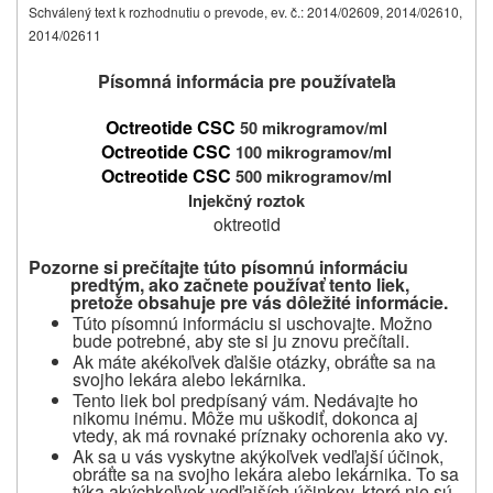
Schválený text k rozhodnutiu o prevode, ev. č.: 2014/02609, 2014/02610,
2014/02611
Písomná informácia pre používateľa
Octreotide CSC
50 mikrogramov/ml
Octreotide CSC
100 mikrogramov/ml
Octreotide CSC
500 mikrogramov/ml
Injekčný roztok
oktreotid
Pozorne si prečítajte túto písomnú informáciu
predtým, ako začnete používať tento liek,
pretože obsahuje pre vás dôležité informácie.
Túto písomnú informáciu si uschovajte.
Možno
bude potrebné, aby ste si ju znovu prečítali.
Ak máte akékoľvek ďalšie otázky, obráťte sa na
svojho lekára alebo lekárnika.
Tento liek bol predpísaný vám.
Nedávajte ho
nikomu inému.
Môže mu uškodiť, dokonca aj
vtedy, ak má rovnaké príznaky ochorenia ako vy.
Ak sa u vás vyskytne akýkoľvek vedľajší účinok,
obráťte sa na svojho lekára alebo lekárnika. To sa
týka akýchkoľvek vedľajších účinkov, ktoré nie sú