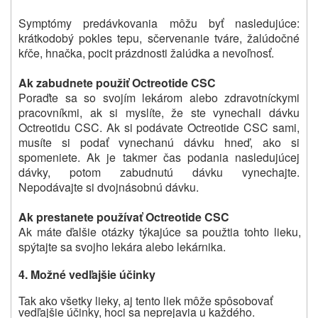
Symptómy predávkovania môžu byť nasledujúce:
krátkodobý pokles tepu, sčervenanie tváre, žalúdočné
kŕče, hnačka, pocit prázdnosti žalúdka a nevoľnosť.
Ak zabudnete použiť Octreotide CSC
Poraďte sa so svojím lekárom alebo zdravotníckymi
pracovníkmi, ak si myslíte, že ste vynechali dávku
Octreotidu CSC.
Ak si podávate Octreotide CSC sami,
musíte si podať vynechanú dávku hneď, ako si
spomeniete.
Ak je takmer čas podania nasledujúcej
dávky, potom zabudnutú dávku vynechajte.
Nepodávajte si dvojnásobnú dávku.
Ak prestanete používať Octreotide CSC
Ak máte ďalšie otázky týkajúce sa použtia tohto lieku,
spýtajte sa svojho lekára alebo lekárnika.
4.
Možné vedľajšie účinky
Tak ako všetky lieky, aj tento liek môže spôsobovať
vedľajšie účinky, hoci sa neprejavia u každého.