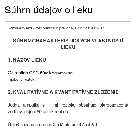
Súhrn údajov o lieku
Schválený text k rozhodnutiu o prevode, ev. č.: 2014/02611
SÚHRN CHARAKTERISTICKÝCH VLASTNOSTÍ
LIEKU
1. NÁZOV LIEKU
Octreotide CSC 50
mikrogramov/ml
injekčný roztok
2. KVALITATÍVNE A KVANTITATÍVNE ZLOŹENIE
Jedna ampulka s 1 ml roztoku obsahuje oktreotidacetát
zodpovedajúci 50 µg oktreotidu.
Úplný zoznam pomocných látok, pozri časť 6.1.