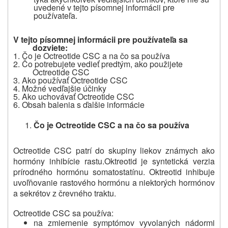
uvedené v tejto písomnej informácii pre
používateľa.
V tejto písomnej informácii pre používateľa sa
dozviete:
1.
Čo je Octreotide CSC a na čo sa používa
2. Čo potrebujete vedieť
predtým, ako použijete
Octreotide CSC
3.
Ako používať Octreotide CSC
4.
Možné vedľajšie účinky
5.
Ako uchovávať Octreotide CSC
6. Obsah balenia s ď
alšie informácie
Čo je Octreotide CSC a na čo sa používa
Octreotide CSC
patrí do skupiny liekov známych ako
hormóny inhibície rastu.
Oktreotid je syntetická verzia
prírodného hormónu somatostatínu. Oktreotid inhibuje
uvoľňovanie rastového hormónu a niektorých hormónov
a sekrétov z črevného traktu.
Octreotide CSC sa používa:
na zmiernenie symptómov vyvolaných nádormi