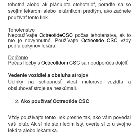
tehotná alebo ak plánujete otehotnieť, poraďte sa so
svojim lekárom alebo lekárnikom predtým, ako začnete
používať tento liek.
Tehotenstvo
Nepoužívajte
Octreotide
CSC
počas tehotenstva, ak to
nie je nevyhnutné. Používajte
Octreotide CSC
vždy
podľa pokynov lekára.
Dojčenie
Počas liečby s
Octreotidom CSC
sa neodporúča dojčiť.
Vedenie vozidiel a obsluha strojov
Účinky na schopnosť viesť motorové vozidlá a
obsluhovať stroje sa neskúmali.
Ako používať Octreotide CSC
Vždy používajte tento liek presne tak, ako vám povedal
váš lekár.
Ak si nie ste niečím istý, overte si to u svojho
lekára alebo lekárnika.