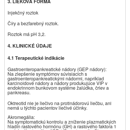
3. LIEKOVÁ FORMA
Injekčný roztok
Číry a bezfarebný roztok.
Roztok má pH 3,2.
4. KLINICKÉ ÚDAJE
4.1 Terapeutické indikácie
Gastroenteropankreatické nádory (GEP nádory):
Na zlepšenie symptómov súvisiacich s
gastroenteropankreatickými nádormi, napríklad
karcinoidové nádory a nádory produkujúce VIP v
endokrinnom bunkovom systéme žalúdka, čriev a
pankreasu.
Oktreotid nie je liečivo na protinádorovú liečbu, ani
nemá u týchto pacientov liečivé účinky.
Akromegália:
Na symptomatickú kontrolu a zníženie plazmatických
hladín rastového hormónu (GH) a rastového faktora 1