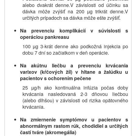
alebo dvakrát denne.
V závislosti od účinku sa
dávka môže zvýšiť na 200 µg trikrát denne.
V
určitých prípadoch sa dávka môže ešte zvýšiť.
Na prevenciu komplikácií v súvislosti s
operáciou pankreasu
100 µg 3-krát denne ako podkožná injekcia po
dobu 7 dní so začiatkom v deň operácie.
Na akútnu liečbu a prevenciu krvácania
varixov (kŕčových žíl) v hltane a žalúdku u
pacientov s ochorením pečene
25 µg/h ako kontinuálna infúzia počas doby
krvácania nasledovaná 2-3 dňovou liečbou
(alebo dlhšou) v závislosti od rizika opätovného
krvácania.
Na zmiernenie symptómov u pacientov s
abnormálnym rastom rúk, chodidiel a určitých
častí tváre (akromegália)