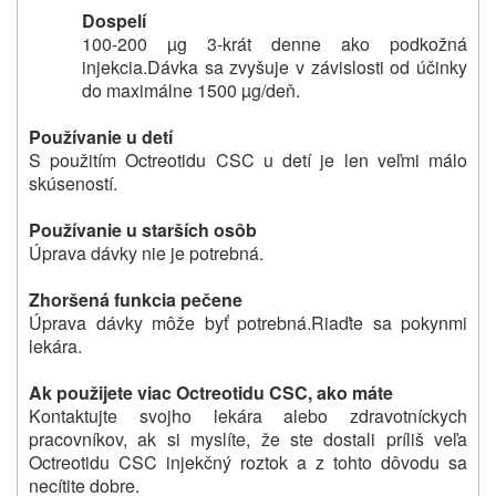
Dospelí
100-200 µg 3-krát denne ako podkožná
injekcia.
Dávka sa zvyšuje v závislosti od účinky
do maximálne 1500 µg/deň.
Používanie u detí
S použitím Octreotidu CSC u detí je len veľmi málo
skúseností.
Používanie u starších osôb
Úprava dávky nie je potrebná.
Zhoršená funkcia pečene
Úprava dávky môže byť potrebná.
Riaďte sa pokynmi
lekára.
Ak použijete viac Octreotidu CSC, ako máte
Kontaktujte svojho lekára alebo zdravotníckych
pracovníkov, ak si myslíte, že ste dostali príliš veľa
Octreotidu CSC injekčný roztok a z tohto dôvodu sa
necítite dobre.