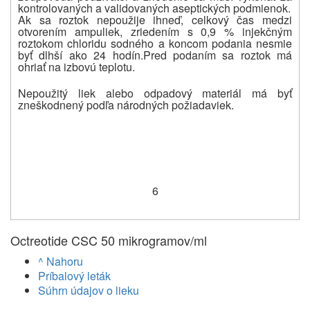
kontrolovaných a validovaných aseptických podmienok.
Ak sa roztok nepoužije ihneď, celkový čas medzi
otvorením ampuliek, zriedením s 0,9 % injekčným
roztokom chloridu sodného a koncom podania nesmie
byť dlhší ako 24 hodín.
Pred podaním sa roztok má
ohriať na izbovú teplotu.
Nepoužitý liek alebo odpadový materiál má byť
zneškodnený podľa národných požiadaviek.
6
Octreotide CSC 50 mikrogramov/ml
^ Nahoru
Príbalový leták
Súhrn údajov o lieku