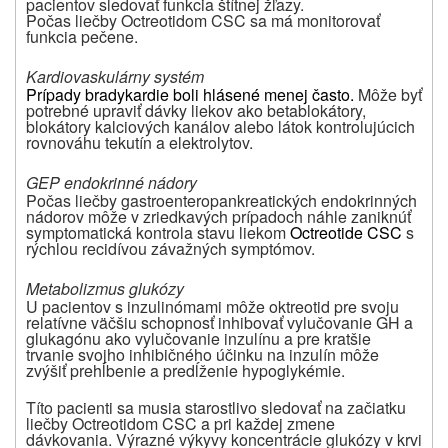
pacientov sledovať funkcia štítnej žľazy.
Počas liečby Octreotidom CSC sa má monitorovať
funkcia pečene.
Kardiovaskulárny systém
Prípady bradykardie boli hlásené menej často.
Môže byť
potrebné upraviť dávky liekov ako betablokátory,
blokátory kalciových kanálov alebo látok kontrolujúcich
rovnováhu tekutín a elektrolytov.
GEP endokrinné nádory
Počas liečby gastroenteropankreatických endokrinných
nádorov môže v zriedkavých prípadoch náhle zaniknúť
symptomatická kontrola stavu liekom
Octreotide CSC
s
rýchlou recidívou závažných symptómov.
Metabolizmus glukózy
U pacientov s inzulinómami môže oktreotid pre svoju
relatívne väčšiu schopnosť inhibovať vylučovanie GH a
glukagónu ako vylučovanie inzulínu a pre kratšie
trvanie svojho inhibičného účinku na inzulín môže
zvýšiť prehĺbenie a predĺženie hypoglykémie.
Títo pacienti sa musia starostlivo sledovať na začiatku
liečby Octreotidom CSC a pri každej zmene
dávkovania. Výrazné výkyvy koncentrácie glukózy v krvi