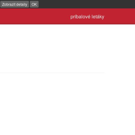
.
Zobrazit detaily
OK
príbalové letáky