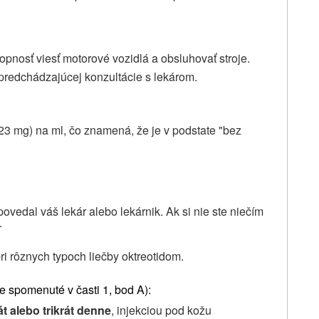
opnosť viesť motorové vozidlá a obsluhovať stroje.
 predchádzajúcej konzultácie s lekárom.
23 mg) na ml, čo znamená, že je v podstate "bez
povedal váš lekár alebo lekárnik. Ak si nie ste niečím
.
i rôznych typoch liečby oktreotidom.
je spomenuté v časti 1, bod A):
át alebo trikrát denne
, injekciou pod kožu