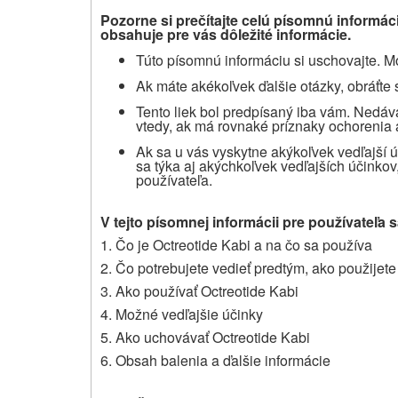
Pozorne si prečítajte celú písomnú informáci
obsahuje pre vás dôležité informácie.
Túto písomnú informáciu si uschovajte. Mo
Ak máte akékoľvek ďalšie otázky, obráťte 
Tento liek bol predpísaný iba vám. Nedá
vtedy, ak má rovnaké príznaky ochorenia 
Ak sa u vás vyskytne akýkoľvek vedľajší ú
sa týka aj akýchkoľvek vedľajších účinkov,
používateľa.
V tejto písomnej informácii pre používateľa s
1. Čo je Octreotide Kabi a na čo sa používa
2. Čo potrebujete vedieť predtým, ako použijete
3. Ako používať Octreotide Kabi
4. Možné vedľajšie účinky
5. Ako uchovávať Octreotide Kabi
6. Obsah balenia a ďalšie informácie