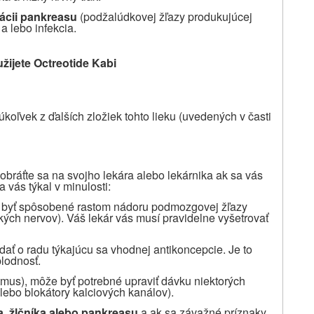
ácii pankreasu
(podžalúdkovej žľazy
produkujúcej
a lebo infekcia.
žijete Octreotide
Kabi
rúkoľvek z ďalších zložiek tohto lieku (uvedených v časti
obráťte sa na svojho lekára alebo lekárnika ak sa vás
 vás týkal v minulosti:
e byť spôsobené rastom nádoru podmozgovej žľazy
kých nervov). Váš lekár vás musí pravidelne vyšetrovať
dať o radu týkajúcu sa vhodnej antikoncepcie. Je to
plodnosť.
tmus), môže byť potrebné upraviť dávku niektorých
alebo blokátory kalciových kanálov).
, žlčníka alebo pankreasu
a ak sa závažné príznaky