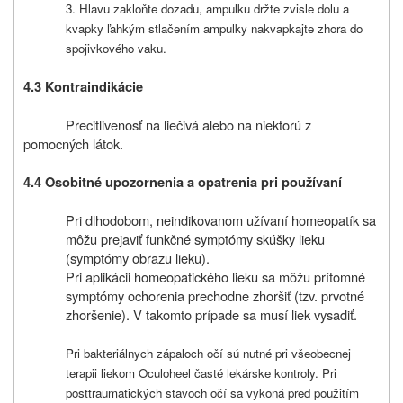
3. Hlavu zakloňte dozadu, ampulku držte zvisle dolu a
kvapky ľahkým stlačením ampulky nakvapkajte zhora do
spojivkového vaku.
4.3 Kontraindikácie
Precitlivenosť na liečivá alebo na niektorú z
pomocných látok.
4.4 Osobitné upozornenia a opatrenia pri používaní
Pri dlhodobom, neindikovanom užívaní homeopatík sa
môžu prejaviť funkčné symptómy skúšky lieku
(symptómy obrazu lieku).
Pri aplikácii homeopatického lieku sa môžu prítomné
symptómy ochorenia prechodne zhoršiť (tzv. prvotné
zhoršenie). V takomto prípade sa musí liek vysadiť.
Pri bakteriálnych zápaloch očí sú nutné pri všeobecnej
terapii liekom Oculoheel časté lekárske kontroly. Pri
posttraumatických stavoch očí sa vykoná pred použitím