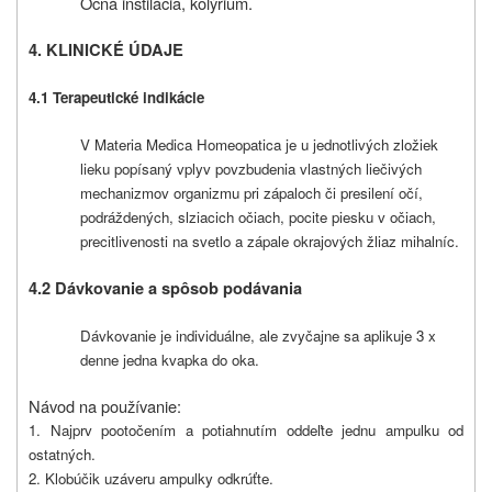
Očná instilácia, kolýrium.
4. KLINICKÉ ÚDAJE
4.1 Terapeutické indikácie
V Materia Medica Homeopatica je u jednotlivých zložiek
lieku popísaný vplyv povzbudenia vlastných liečivých
mechanizmov organizmu pri zápaloch či presilení očí,
podráždených, slziacich očiach, pocite piesku v očiach,
precitlivenosti na svetlo a zápale okrajových žliaz mihalníc.
4.2 Dávkovanie a spôsob podávania
Dávkovanie je individuálne, ale zvyčajne sa aplikuje 3 x
denne jedna kvapka do oka.
Návod na používanie:
1. Najprv pootočením a potiahnutím oddeľte jednu ampulku od
ostatných.
2. Klobúčik uzáveru ampulky odkrúťte.