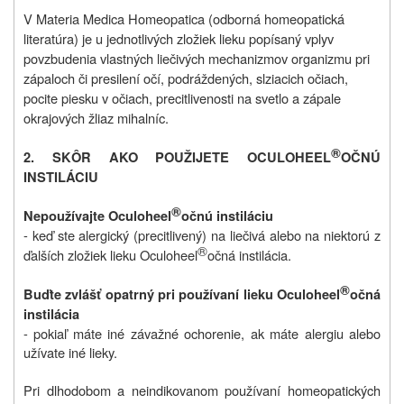
V Materia Medica Homeopatica (odborná homeopatická
literatúra) je u jednotlivých zložiek lieku popísaný vplyv
povzbudenia vlastných liečivých mechanizmov organizmu pri
zápaloch či presilení očí, podráždených, slziacich očiach,
pocite piesku v očiach, precitlivenosti na svetlo a zápale
okrajových žliaz mihalníc.
®
2. SKÔR AKO POUŽIJETE OCULOHEEL
OČNÚ
INSTILÁCIU
®
Nepoužívajte
Oculoheel
očnú instiláciu
- keď ste alergický (precitlivený) na liečivá alebo na niektorú z
®
ďalších zložiek lieku Oculoheel
očná instilácia.
®
Buďte zvlášť opatrný pri používaní lieku
Oculoheel
očná
instilácia
- pokiaľ máte iné závažné ochorenie, ak máte alergiu alebo
užívate iné lieky.
Pri dlhodobom a neindikovanom používaní homeopatických