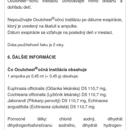
Oculoheel
očnú instiláciu uchovávajte mimo dosahu a
dohľadu detí.
®
Nepoužívajte Oculoheel
očnú instiláciu po dátume exspirácie,
ktorý je uvedený na škatuli a ampulke.
Dátum exspirácie sa vzťahuje na posledný deň v mesiaci.
Doba použiteľnosti lieku je 2 roky.
6. ĎALŠIE INFORMÁCIE
®
Čo Oculoheel
očná instilácia obsahuje
1 ampulka po 0,45 ml (= 0,45 g) obsahuje:
Euphrasia officinalis (Očianka lekárska) D5 110,7 mg,
Cochlearia officinalis (Lyžičník lekársky) D5 110,7 mg,
Jaborandi (Pilokarp perovitý) D5 110,7 mg, Echinacea
angustifolia (Echinacea úzkolistá) D5 110,7 mg.
Pomocné látky:
chlorid sodný, dihydrát
dihydrogenfosforečnanu sodného, dihydrát hydrogen-