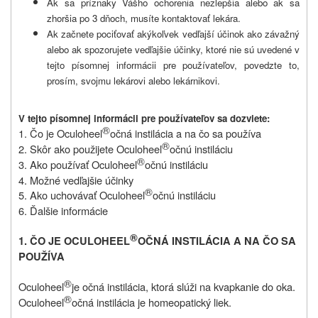
Ak sa príznaky Vášho ochorenia nezlepšia alebo ak sa
zhoršia po 3 dňoch, musíte kontaktovať lekára.
Ak začnete pociťovať akýkoľvek vedľajší účinok ako závažný
alebo ak spozorujete vedľajšie účinky, ktoré nie sú uvedené v
tejto písomnej informácii pre používateľov, povedzte to,
prosím, svojmu lekárovi alebo lekárnikovi.
V tejto písomnej informácii pre používateľov sa dozviete:
®
1. Čo je
Oculoheel
očná instilácia a na čo sa používa
®
2. Skôr ako použijete
Oculoheel
očnú instiláciu
®
3. Ako používať
Oculoheel
očnú instiláciu
4. Možné vedľajšie účinky
®
5. Ako uchovávať
Oculoheel
očnú instiláciu
6. Ďalšie informácie
®
1. ČO JE OCULOHEEL
OČNÁ INSTILÁCIA A NA ČO SA
POUŽÍVA
®
Oculoheel
je očná instilácia
, ktorá slúži na kvapkanie do oka.
®
Oculoheel
očná instilácia je homeopatický liek.