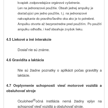
kvapiek zodpovedajúce orgánové vyšetrenie.
Len na jednorazové použitie. Obsah jednej ampulky je
dostačujúci pre jedno použitie, t.j. na jednorazové
nakvapkanie do pravého/ľavého oka ako je to potrebné.
Ampulku otvorte až bezprostredne pred použitím. Po použití
ampulku odhoďte, i keď obsahuje zvyšok lieku.
4.5 Liekové a iné interakcie
Dosiaľ nie sú známe.
4.6 Gravidita a laktácia
Nie sú žiadne poznatky o aplikácii počas gravidity a
laktácie.
4.7 Ovplyvnenie schopnosti viesť motorové vozidlá a
obsluhovať stroje
®
Oculoheel
očná instilácia nemá žiadny vplyv na
schopnosť viesť vozidlá a obsluhovať stroje.