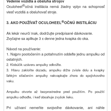
Vedenie vozidla a obsluha strojov
®
Oculoheel
očná instilácia nemá žiadny vplyv na schopnosť
viesť vozidlá a obsluhovať stroje.
®
3. AKO POUŽÍVAŤ
OCULOHEEL
OČNÚ INSTILÁCIU
Ak lekár neurčí inak, dodržujte predpísané dávkovanie.
Zvyčajne sa aplikuje 3 x denne jedna kvapka do oka.
Návod na používanie:
1. Najprv pootočením a potiahnutím oddeľte jednu ampulku od
ostatných.
2. Klobúčik uzáveru ampulky odkrúťte.
3. Hlavu zakloňte dozadu, ampulku držte zvisle dolu a kvapky
ľahkým stlačením ampulky nakvapkajte zhora do spojivkového
vaku.
Ampulku otvorte až bezprostredne pred použitím. Po použití
ampulku odhoďte, i keď obsahuje zvyšok lieku.
Pri užívaní nemeňte svojvoľne dávkovanie, ani náhle