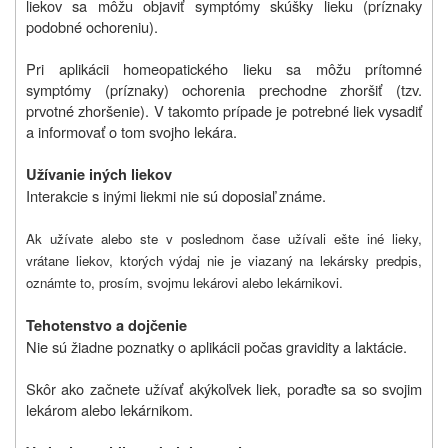
liekov sa môžu objaviť symptómy skúšky lieku (príznaky
podobné ochoreniu).
Pri aplikácii homeopatického lieku sa môžu prítomné
symptómy (príznaky) ochorenia prechodne zhoršiť (tzv.
prvotné zhoršenie). V takomto prípade je potrebné liek vysadiť
a informovať o tom svojho lekára.
Užívanie iných liekov
Interakcie s inými liekmi nie sú doposiaľ známe.
Ak užívate alebo ste v poslednom čase užívali ešte iné lieky,
vrátane liekov, ktorých výdaj nie je viazaný na lekársky predpis,
oznámte to, prosím, svojmu lekárovi alebo lekárnikovi.
Tehotenstvo a dojčenie
Nie sú žiadne poznatky o aplikácii počas gravidity a laktácie.
Skôr ako začnete užívať akýkoľvek liek, poraďte sa so svojim
lekárom alebo lekárnikom.