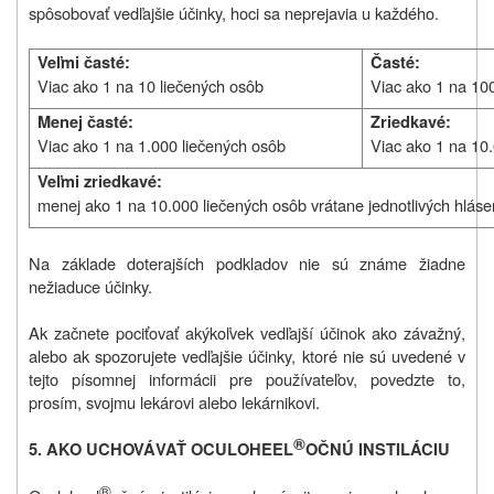
spôsobovať vedľajšie účinky, hoci sa neprejavia u každého.
Veľmi časté:
Časté:
Viac ako 1 na 10 liečených osôb
Viac ako 1 na 10
Menej časté:
Zriedkavé:
Viac ako 1 na 1.000 liečených osôb
Viac ako 1 na 10
Veľmi zriedkavé:
menej ako 1 na 10.000 liečených osôb vrátane jednotlivých hlás
Na základe doterajších podkladov nie sú známe žiadne
nežiaduce účinky.
Ak začnete pociťovať akýkoľvek vedľajší účinok ako závažný,
alebo ak spozorujete vedľajšie účinky, ktoré nie sú uvedené v
tejto písomnej informácii pre používateľov, povedzte to,
prosím, svojmu lekárovi alebo lekárnikovi.
®
5. AKO UCHOVÁVAŤ OCULOHEEL
OČNÚ INSTILÁCIU
®