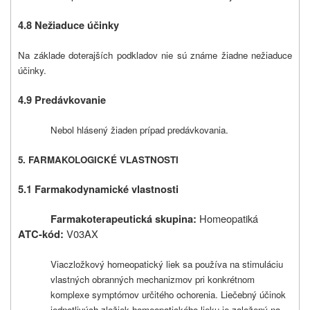
4.8 Nežiaduce účinky
Na základe doterajších podkladov nie sú známe žiadne nežiaduce
účinky.
4.9 Predávkovanie
Nebol hlásený žiaden prípad predávkovania.
5. FARMAKOLOGICKÉ VLASTNOSTI
5.1 Farmakodynamické vlastnosti
Homeopatiká
Farmakoterapeutická skupina:
V03AX
ATC-kód:
Viaczložkový homeopatický liek sa používa na stimuláciu
vlastných obranných mechanizmov pri konkrétnom
komplexe symptómov určitého ochorenia. Liečebný účinok
jednotlivých zložiek homeopatického lieku je založený na