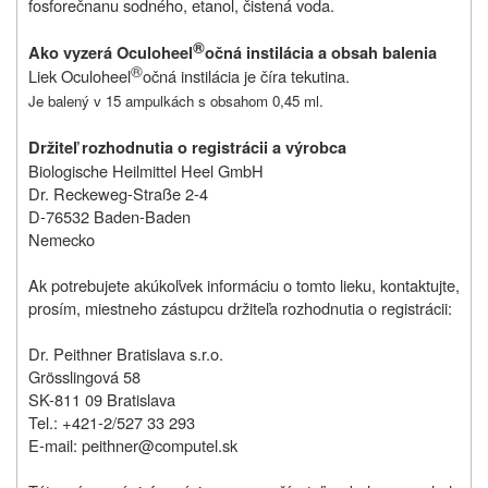
fosforečnanu sodného, etanol, čistená voda.
®
Ako vyzerá Oculoheel
očná instilácia a obsah balenia
®
Liek Oculoheel
očná instilácia je číra tekutina.
Je balený v 15 ampulkách s obsahom 0,45 ml.
Držiteľ rozhodnutia o registrácii a výrobca
Biologische Heilmittel Heel GmbH
Dr. Reckeweg-Straße 2-4
D-76532 Baden-Baden
Nemecko
Ak potrebujete akúkoľvek informáciu o tomto lieku, kontaktujte,
prosím, miestneho zástupcu držiteľa rozhodnutia o registrácii:
Dr. Peithner Bratislava s.r.o.
Grösslingová 58
SK-811 09 Bratislava
Tel.: +421-2/527 33 293
E-mail: peithner@computel.sk