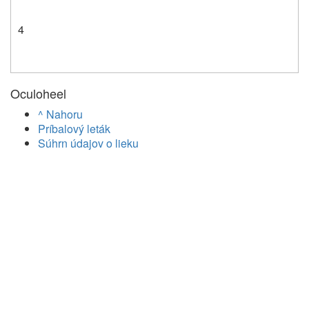
4
Oculoheel
^ Nahoru
Príbalový leták
Súhrn údajov o lieku