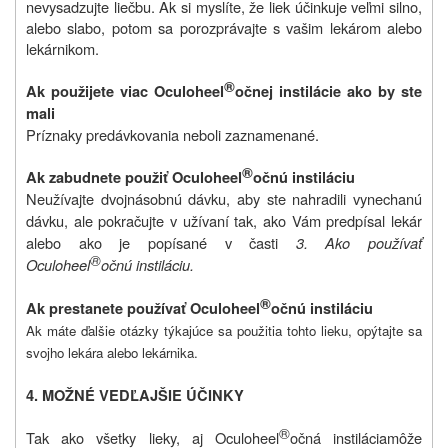
nevysadzujte liečbu. Ak si myslíte, že liek účinkuje veľmi silno,
alebo slabo, potom sa porozprávajte s vašim lekárom alebo
lekárnikom.
®
Ak použijete viac Oculoheel
očnej instilácie ako by ste
mali
Príznaky predávkovania neboli zaznamenané.
®
Ak zabudnete použiť Oculoheel
očnú instiláciu
Neužívajte dvojnásobnú dávku, aby ste nahradili vynechanú
dávku, ale pokračujte v užívaní tak, ako Vám predpísal lekár
alebo ako je popísané v časti
3. Ako používať
®
Oculoheel
očnú instiláciu.
®
Ak prestanete používať Oculoheel
očnú instiláciu
Ak máte ďalšie otázky týkajúce sa použitia tohto lieku, opýtajte sa
svojho lekára alebo lekárnika.
4. MOŽNÉ VEDĽAJŠIE ÚČINKY
®
Tak ako všetky lieky, aj
Oculoheel
očná instilácia
môže