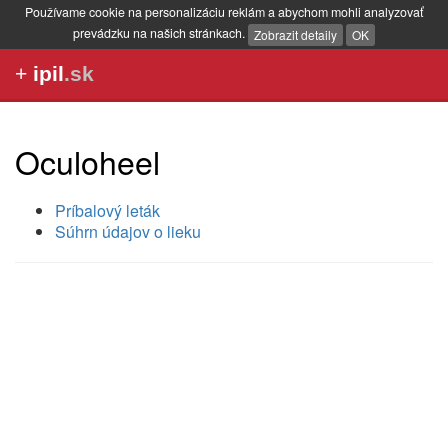
Používame cookie na personalizáciu reklám a abychom mohli analyzovať
prevádzku na našich stránkach.
Zobrazit detaily
OK
+
ipil
.sk
Oculoheel
Príbalový leták
Súhrn údajov o lieku