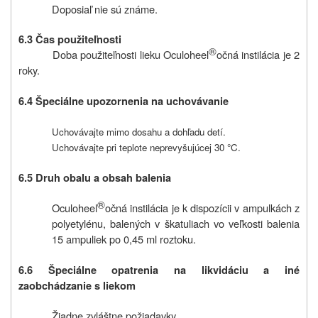
Doposiaľ nie sú známe.
6.3 Čas použiteľnosti
®
Doba použiteľnosti lieku Oculoheel
očná instilácia je 2
roky.
6.4 Špeciálne upozornenia na uchovávanie
Uchovávajte mimo dosahu a dohľadu detí.
Uchovávajte pri teplote neprevyšujúcej 30 °C.
6.5 Druh obalu a obsah balenia
®
Oculoheel
očná instilácia je k dispozícii v ampulkách z
polyetylénu, balených v škatuliach vo veľkosti balenia
15 ampuliek po 0,45 ml roztoku.
6.6 Špeciálne opatrenia na likvidáciu a iné
zaobchádzanie s liekom
Žiadne zvláštne požiadavky.