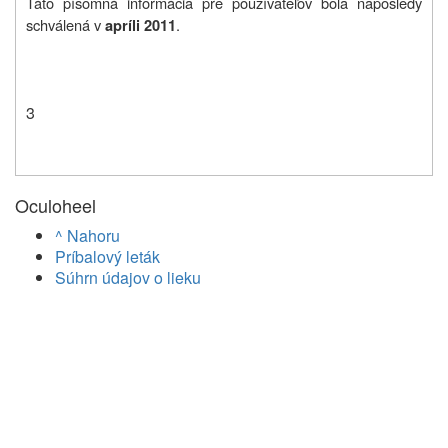
Táto písomná informácia pre používateľov bola naposledy
schválená v
.
apríli 2011
3
Oculoheel
^ Nahoru
Príbalový leták
Súhrn údajov o lieku