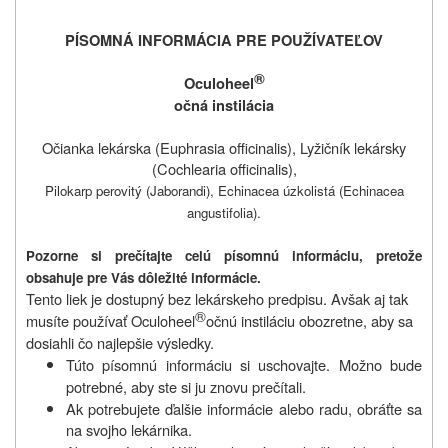
PÍSOMNÁ INFORMÁCIA PRE POUŽÍVATEĽOV
®
Oculoheel
očná instilácia
Očianka lekárska (Euphrasia officinalis), Lyžičník lekársky
(Cochlearia officinalis),
Pilokarp perovitý (Jaborandi), Echinacea úzkolistá (Echinacea
angustifolia).
Pozorne si prečítajte celú písomnú informáciu, pretože
obsahuje pre Vás dôležité informácie.
Tento liek je dostupný bez lekárskeho predpisu. Avšak aj tak
®
musíte používať Oculoheel
očnú instiláciu obozretne, aby sa
dosiahli čo najlepšie výsledky.
Túto písomnú informáciu si uschovajte. Možno bude
potrebné, aby ste si ju znovu p
rečítali.
Ak potrebujete ďalšie informácie alebo radu, obráťte sa
na svojho lekárnika.