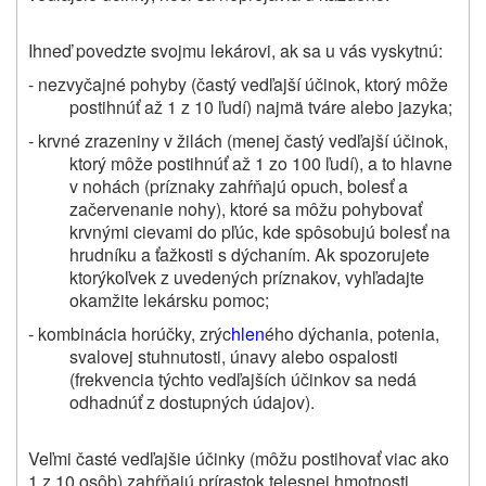
Ihneď povedzte svojmu lekárovi, ak sa u vás vyskytnú:
- nezvyčajné pohyby (častý vedľajší účinok, ktorý môže
postihnúť až 1 z 10 ľudí) najmä tváre alebo jazyka;
- krvné zrazeniny v žilách (menej častý vedľajší účinok,
ktorý môže postihnúť až 1 zo 100 ľudí), a to hlavne
v nohách (príznaky zahŕňajú opuch, bolesť a
začervenanie nohy), ktoré sa môžu pohybovať
krvnými cievami do pľúc, kde spôsobujú bolesť na
hrudníku a ťažkosti s dýchaním. Ak spozorujete
ktorýkoľvek z uvedených príznakov, vyhľadajte
okamžite lekársku pomoc;
- kombinácia horúčky, zrýc
hlen
ého dýchania, potenia,
svalovej stuhnutosti, únavy alebo ospalosti
(frekvencia týchto vedľajších účinkov sa nedá
odhadnúť z dostupných údajov).
Veľmi časté vedľajšie účinky (môžu postihovať viac ako
1 z 10 osôb) zahŕňajú prírastok telesnej hmotnosti,