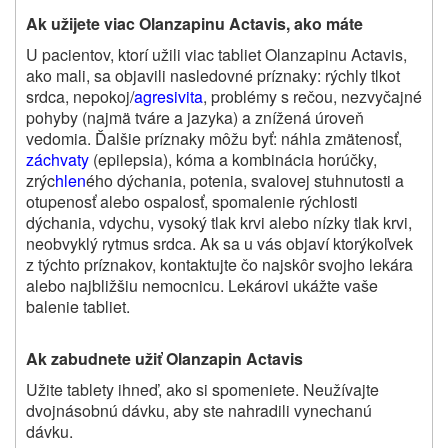
Ak užijete viac Olanzapinu Actavis, ako máte
U pacientov, ktorí užili viac tabliet Olanzapinu Actavis,
ako mali, sa objavili nasledovné príznaky: rýchly tlkot
srdca, nepokoj/
agresivita
, problémy s rečou, nezvyčajné
pohyby (najmä tváre a jazyka) a znížená úroveň
vedomia. Ďalšie príznaky môžu byť: náhla zmätenosť,
záchvaty
(epilepsia), kóma a kombinácia horúčky,
zrýc
hlen
ého dýchania, potenia, svalovej stuhnutosti a
otupenosť alebo ospalosť, spomalenie rýchlosti
dýchania, vdychu, vysoký tlak krvi alebo nízky tlak krvi,
neobvyklý rytmus srdca. Ak sa u vás objaví ktorýkoľvek
z týchto príznakov, kontaktujte čo najskôr svojho lekára
alebo najbližšiu nemocnicu. Lekárovi ukážte vaše
balenie tabliet.
Ak zabudnete užiť Olanzapin Actavis
Užite tablety ihneď, ako si spomeniete. Neužívajte
dvojnásobnú dávku, aby ste nahradili vynechanú
dávku.