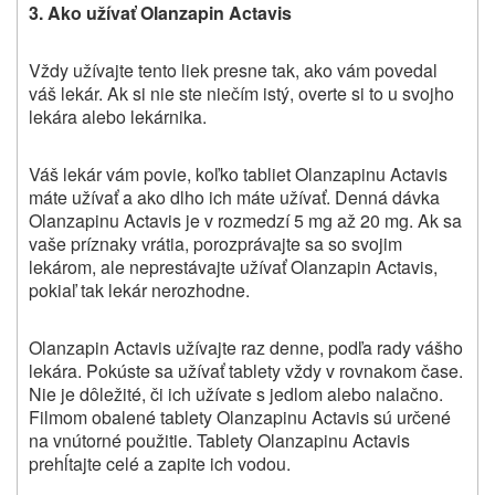
3. Ako užívať Olanzapin Actavis
Vždy užívajte tento liek presne tak, ako vám povedal
váš lekár. Ak si nie ste niečím istý, overte si to u svojho
lekára alebo lekárnika.
Váš lekár vám povie, koľko tabliet Olanzapinu Actavis
máte užívať a ako dlho ich máte užívať. Denná dávka
Olanzapinu Actavis je v rozmedzí 5 mg až 20 mg. Ak sa
vaše príznaky vrátia, porozprávajte sa so svojim
lekárom, ale neprestávajte užívať Olanzapin Actavis,
pokiaľ tak lekár nerozhodne.
Olanzapin Actavis užívajte raz denne, podľa rady vášho
lekára. Pokúste sa užívať tablety vždy v rovnakom čase.
Nie je dôležité, či ich užívate s jedlom alebo nalačno.
Filmom obalené tablety Olanzapinu Actavis sú určené
na vnútorné použitie. Tablety Olanzapinu Actavis
prehĺtajte celé a zapite ich vodou.