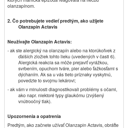
olanzapínom.
2. Čo potrebujete vedieť predtým, ako užijete
Olanzapin Actavis
Neužívajte Olanzapin Actavis:
- ak ste alergický na olanzapín alebo na ktorúkoľvek z
ďalších zložiek tohto lieku (uvedených v časti 6).
Alergická reakcia sa môže prejaviť vyrážkou,
svrbením, opuchom tváre, pier alebo ťažkosťami s
dýchaním. Ak sa u vás tieto príznaky vyskytnú,
povedzte to svojmu lekárovi;
- ak vám v minulosti diagnostikovali problémy s očami,
ako napr. niektoré typy glaukómu (zvýšený
vnútroočný tlak).
Upozornenia a opatrenia
Predtým, ako začnete užívať Olanzapin Actavis, obráťte