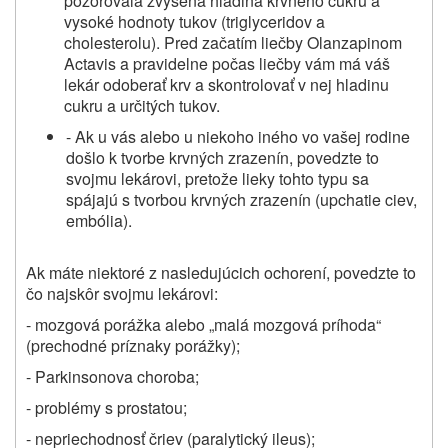
pozorovala zvýšená hladina krvného cukru a
vysoké hodnoty tukov (triglyceridov a
cholesterolu). Pred začatím liečby Olanzapinom
Actavis a pravidelne počas liečby vám má váš
lekár odoberať krv a skontrolovať v nej hladinu
cukru a určitých tukov.
- Ak u vás alebo u niekoho iného vo vašej rodine
došlo k tvorbe krvných zrazenín, povedzte to
svojmu lekárovi, pretože lieky tohto typu sa
spájajú s tvorbou krvných zrazenín (upchatie ciev,
embólia).
Ak máte niektoré z nasledujúcich ochorení, povedzte to
čo najskôr svojmu lekárovi:
- mozgová porážka alebo „malá mozgová príhoda“
(prechodné príznaky porážky);
- Parkinsonova choroba;
- problémy s prostatou;
- nepriechodnosť čriev (paralytický ileus);