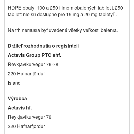
HDPE obaly: 100 a 250 filmom obalených tabliet
250

tabliet: nie sú dostupné pre 15 mg a 20 mg tablety
.

Na trh nemusia byť uvedené všetky veľkosti balenia.
Držiteľ rozhodnutia o registrácii
Actavis Group PTC ehf.
Reykjavikurvegur 76-78
220 Hafnarfjördur
Island
Výrobca
Actavis hf.
Reykjavikurvegur 78
220 Hafnarfjördur