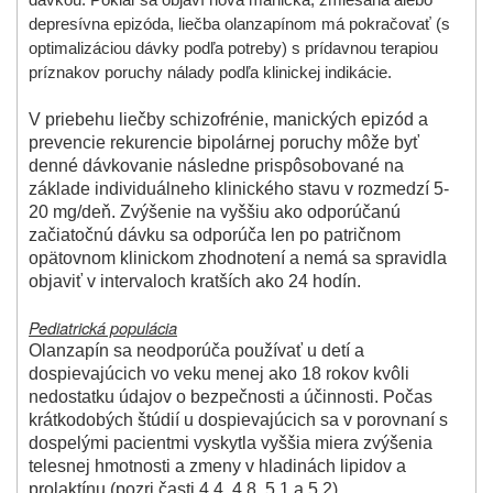
dávkou. Pokiaľ sa objaví nová manická, zmiešaná alebo
depresívna epizóda, liečba olanzapínom má pokračovať (s
optimalizáciou dávky podľa potreby) s prídavnou terapiou
príznakov poruchy nálady podľa klinickej indikácie.
V priebehu liečby schizofrénie, manických epizód a
prevencie rekurencie bipolárnej poruchy môže byť
denné dávkovanie následne prispôsobované na
základe individuálneho klinického stavu v rozmedzí 5-
20 mg/deň. Zvýšenie na vyššiu ako odporúčanú
začiatočnú dávku sa odporúča len po patričnom
opätovnom klinickom zhodnotení a nemá sa spravidla
objaviť v intervaloch kratších ako 24 hodín.
Pediatrická populácia
Olanzapín sa neodporúča používať u detí a
dospievajúcich vo veku menej ako 18 rokov kvôli
nedostatku údajov o bezpečnosti a účinnosti. Počas
krátkodobých štúdií u dospievajúcich sa v porovnaní s
dospelými pacientmi vyskytla vyššia miera zvýšenia
telesnej hmotnosti a zmeny v hladinách lipidov a
prolaktínu (pozri časti 4.4, 4.8, 5.1 a 5.2).