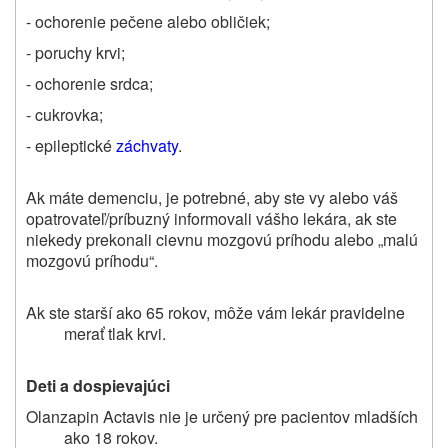
- ochorenie pečene alebo obličiek;
- poruchy krvi;
- ochorenie srdca;
- cukrovka;
- epileptické
záchvaty
.
Ak máte demenciu, je potrebné, aby ste vy alebo váš
opatrovateľ/príbuzný informovali vášho lekára, ak ste
niekedy prekonali cievnu mozgovú príhodu alebo „malú
mozgovú príhodu“.
Ak ste starší ako 65 rokov, môže vám lekár pravidelne
merať tlak krvi.
Deti a dospievajúci
Olanzapin Actavis nie je určený pre pacientov mladších
ako 18 rokov.