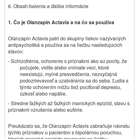
6. Obsah balenia a ďalšie informácie
1. Čo je Olanzapin Actavis a na čo sa používa
Olanzapin Actavis patrí do skupiny liekov nazývaných
antipsychotiká a používa sa na liečbu nasledujúcich
stavov:
- Schizofrénia, ochorenie s príznakmi ako sú pocity, že
počujete, vidíte alebo vnímate veci, ktoré
neexistujú, mylné presvedčenia, nezvyčajná
podozrievavosť a uzatvárania sa do seba. Ľudia s
týmto ochorením môžu tiež pociťovať depresiu,
úzkosť alebo napätie.
- Stredne ťažkých až ťažkých manických epizód, stavu s
príznakmi vzrušenia alebo eufórie.
Preukázalo sa, že Olanzapin Actavis zabraňuje návratu
týchto príznakov u pacientov s bipolárnou poruchou,
ktorých manická epizóda reagovala na liečbu