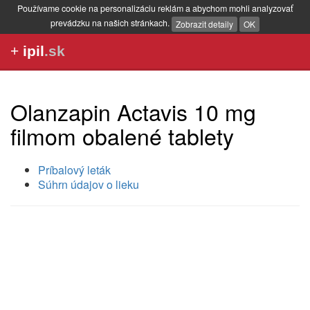
Používame cookie na personalizáciu reklám a abychom mohli analyzovať
prevádzku na našich stránkach.
Zobrazit detaily
OK
+
ipil
.sk
Olanzapin Actavis 10 mg
filmom obalené tablety
Príbalový leták
Súhrn údajov o lieku