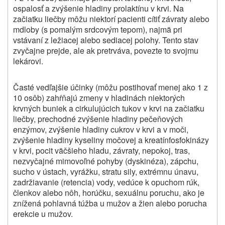
ospalosť a zvýšenie hladiny prolaktínu v krvi. Na
začiatku liečby môžu niektorí pacienti cítiť závraty alebo
mdloby (s pomalým srdcovým tepom), najmä pri
vstávaní z ležiacej alebo sediacej polohy. Tento stav
zvyčajne prejde, ale ak pretrváva, povezte to svojmu
lekárovi.
Časté vedľajšie účinky (môžu postihovať menej ako 1 z
10 osôb) zahŕňajú zmeny v hladinách niektorých
krvných buniek a cirkulujúcich tukov v krvi na začiatku
liečby, prechodné zvýšenie hladiny pečeňových
enzýmov, zvýšenie hladiny cukrov v krvi a v moči,
zvýšenie hladiny kyseliny močovej a kreatínfosfokinázy
v krvi, pocit väčšieho hladu, závraty, nepokoj, tras,
nezvyčajné mimovoľné pohyby (dyskinéza), zápchu,
sucho v ústach, vyrážku, stratu sily, extrémnu únavu,
zadržiavanie (retencia) vody, vedúce k opuchom rúk,
členkov alebo nôh, horúčku, sexuálnu poruchu, ako je
znížená pohlavná túžba u mužov a žien alebo porucha
erekcie u mužov.