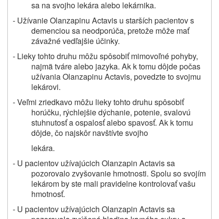
sa na svojho lekára alebo lekárnika.
- Užívanie Olanzapinu Actavis u starších pacientov s
demenciou sa neodporúča, pretože môže mať
závažné vedľajšie účinky.
- Lieky tohto druhu môžu spôsobiť mimovoľné pohyby,
najmä tváre alebo jazyka. Ak k tomu dôjde počas
užívania Olanzapinu Actavis, povedzte to svojmu
lekárovi.
- Veľmi zriedkavo môžu lieky tohto druhu spôsobiť
horúčku, rýchlejšie dýchanie, potenie, svalovú
stuhnutosť a ospalosť alebo spavosť. Ak k tomu
dôjde, čo najskôr navštívte svojho
lekára.
- U pacientov užívajúcich Olanzapin Actavis sa
pozorovalo zvyšovanie hmotnosti. Spolu so svojím
lekárom by ste mali pravidelne kontrolovať vašu
hmotnosť.
- U pacientov užívajúcich Olanzapin Actavis sa