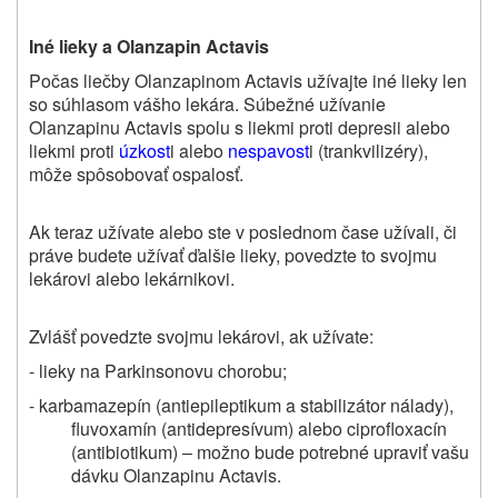
Iné lieky a Olanzapin Actavis
Počas liečby Olanzapinom Actavis užívajte iné lieky len
so súhlasom vášho lekára. Súbežné užívanie
Olanzapinu Actavis spolu s liekmi proti depresii alebo
liekmi proti
úzkost
i alebo
nespavost
i (trankvilizéry),
môže spôsobovať ospalosť.
Ak teraz užívate alebo ste v poslednom čase užívali, či
práve budete užívať ďalšie lieky, povedzte to svojmu
lekárovi alebo lekárnikovi.
Zvlášť povedzte svojmu lekárovi, ak užívate:
- lieky na Parkinsonovu chorobu;
- karbamazepín (antiepileptikum a stabilizátor nálady),
fluvoxamín (antidepresívum) alebo ciprofloxacín
(antibiotikum) – možno bude potrebné upraviť vašu
dávku Olanzapinu Actavis.