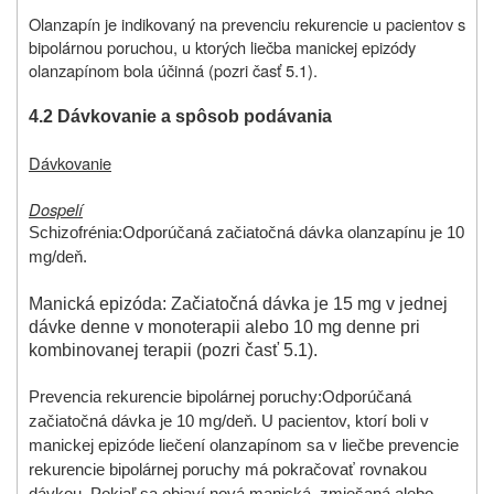
Olanzapín je indikovaný na prevenciu rekurencie u pacientov s
bipolárnou poruchou, u ktorých liečba manickej epizódy
olanzapínom bola účinná (pozri časť 5.1).
4.2 Dávkovanie a spôsob podávania
Dávkovanie
Dospelí
Schizofrénia:
Odporúčaná začiatočná dávka olanzapínu je 10
mg/deň.
Manická epizóda: Začiatočná dávka je 15 mg v jednej
dávke denne v monoterapii alebo 10 mg denne pri
kombinovanej terapii (pozri časť 5.1).
Prevencia rekurencie bipolárnej poruchy:
Odporúčaná
začiatočná dávka je 10 mg/deň. U pacientov, ktorí boli v
manickej epizóde liečení olanzapínom sa v liečbe prevencie
rekurencie bipolárnej poruchy má pokračovať rovnakou