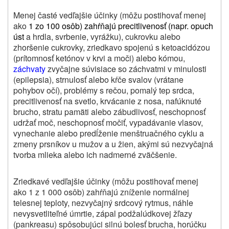
Menej časté vedľajšie účinky (môžu postihovať menej
ako
1 zo 100 osôb) zahŕňajú precitlivenosť (napr. opuch
úst
a hrdla, svrbenie, vyrážku), cukrovku alebo
zhoršenie cukrovky, zriedkavo spojenú s ketoacidózou
(prítomnosť ketónov v krvi a moči) alebo kómou,
záchvaty
zvyčajne súvisiace so záchvatmi v minulosti
(epilepsia), strnulosť alebo kŕče svalov (vrátane
pohybov očí), problémy s rečou, pomalý tep srdca,
precitlivenosť na svetlo, krvácanie z nosa, nafúknuté
brucho, stratu pamäti alebo zábudlivosť, neschopnosť
udržať moč, neschopnosť močiť, vypadávanie vlasov,
vynechanie alebo predĺženie menštruačného cyklu a
zmeny prsníkov u mužov a u žien, akými sú nezvyčajná
tvorba mlieka alebo ich nadmerné zväčšenie.
Zriedkavé vedľajšie účinky (môžu postihovať menej
ako 1 z 1 000 osôb) zahŕňajú zníženie normálnej
telesnej teploty, nezvyčajný srdcový rytmus, náhle
nevysvetliteľné úmrtie, zápal podžalúdkovej žľazy
(pankreasu) spôsobujúci silnú bolesť brucha, horúčku