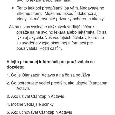
Tento liek bol predpísaný iba vám. Nedávajte ho
nikomu inému. Môže mu uškodiť, dokonca aj
vtedy, ak má rovnaké príznaky ochorenia ako vy.
- Ak sa u vás vyskytne akýkoľvek vedľajší účinok,
obráťte sa na svojho lekára alebo lekárnika. To sa
týka aj akýchkoľvek vedľajších účinkov, ktoré nie
sú uvedené v tejto písomnej informácii pre
používateľa. Pozri časť 4.
V tejto písomnej informácii pre používateľa sa
dozviete
:
1. Čo je Olanzapin Actavis a na čo sa používa
2. Čo potrebujete vedieť predtým, ako užijete Olanzapin
Actavis
3. Ako užívať Olanzapin Actavis
4. Možné vedľajšie účinky
5. Ako uchovávať Olanzapin Actavis