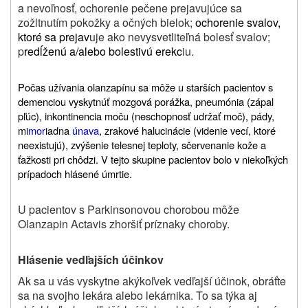
a nevoľnosť, ochorenie pečene prejavujúce sa
zožltnutím pokožky a očných bielok;
ochorenie svalov,
ktoré sa prejav
uje ako nevysvetliteľná bolesť svalov;
p
redĺženú a/alebo bolestivú erekc
iu.
Počas užívania olanzapínu sa môže u starších pacientov s
demenciou vyskytnúť mozgová porážka, pneumónia (zápal
pľúc), inkontinencia moču (neschopnosť udržať moč), pády,
mi
mor
iadna
únava
, zrakové halucinácie (videnie vecí, ktoré
neexistujú), zvýšenie telesnej teploty, sčervenanie kože a
ťažkosti pri chôdzi. V tejto skupine pacientov bolo v niekoľkých
prípadoch hlásené úmrtie.
U pacientov s Parkinsonovou chorobou môže
Olanzapin Actavis zhoršiť príznaky choroby.
Hlásenie vedľajších účinkov
Ak sa u vás vyskytne akýkoľvek vedľajší účinok, obráťte
sa na svojho lekára alebo lekárnika. To sa týka aj