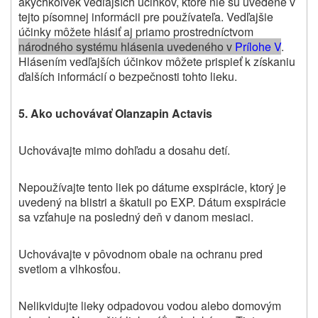
akýchkoľvek vedľajších účinkov, ktoré nie sú uvedené v
tejto písomnej informácii pre používateľa. Vedľajšie
účinky môžete hlásiť aj priamo prostredníctvom
národného systému hlásenia uvedeného v
Prílohe V
.
Hlásením vedľajších účinkov môžete prispieť k získaniu
ďalších informácií o bezpečnosti tohto lieku.
5. Ako uchovávať Olanzapin Actavis
Uchovávajte mimo dohľadu a dosahu detí.
Nepoužívajte tento liek po dátume exspirácie, ktorý je
uvedený na blistri a škatuli po EXP. Dátum exspirácie
sa vzťahuje na posledný deň v danom mesiaci.
Uchovávajte v pôvodnom obale na ochranu pred
svetlom a vlhkosťou.
Nelikvidujte lieky odpadovou vodou alebo domovým