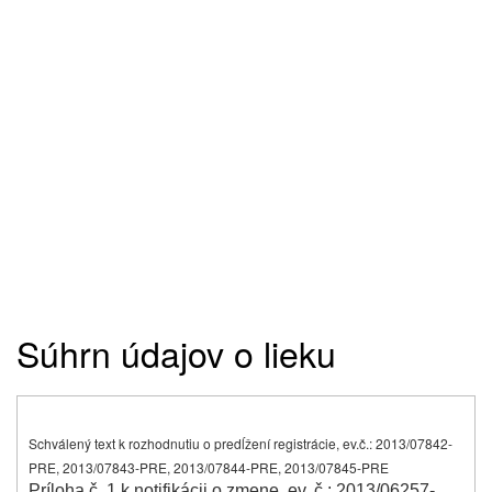
Súhrn údajov o lieku
Schválený text k rozhodnutiu o predĺžení registrácie, ev.č.: 2013/07842-
PRE, 2013/07843-PRE, 2013/07844-PRE, 2013/07845-PRE
Príloha č. 1 k notifikácii o zmene, ev. č.: 2013/06257-