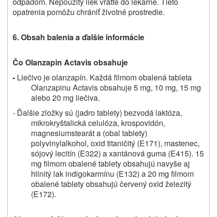
odpadom. Nepoužitý liek vráťte do lekárne. Tieto
opatrenia pomôžu chrániť životné prostredie.
6. Obsah balenia a ďalšie informácie
Čo Olanzapin Actavis obsahuje
-
Liečivo je olanzapín. Každá filmom obalená tableta
Olanzapinu Actavis obsahuje 5 mg, 10 mg, 15 mg
alebo 20 mg liečiva.
- Ďalšie zložky sú (jadro tablety) bezvodá laktóza,
mikrokryštalická celulóza, krospovidón,
magnesiumstearát a (obal tablety)
polyvinylalkohol, oxid titaničitý (E171), mastenec,
sójový lecitín (E322) a xantánová guma (E415). 15
mg filmom obalené tablety obsahujú navyše aj
hlinitý lak indigokarmínu (E132) a 20 mg filmom
obalené tablety obsahujú červený oxid železitý
(E172).