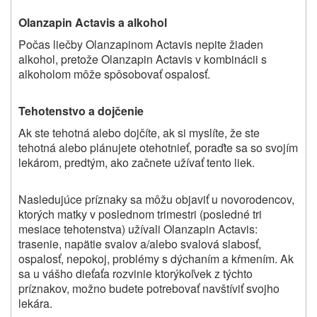
Olanzapin Actavis a alkohol
Počas liečby Olanzapinom Actavis nepite žiaden
alkohol, pretože Olanzapin Actavis v kombinácii s
alkoholom môže spôsobovať ospalosť.
Tehotenstvo a dojčenie
Ak ste tehotná alebo dojčíte, ak si myslíte, že ste
tehotná alebo plánujete otehotnieť, poraďte sa so svojím
lekárom, predtým, ako začnete užívať tento liek.
Nasledujúce príznaky sa môžu objaviť u novorodencov,
ktorých matky v poslednom trimestri (posledné tri
mesiace tehotenstva) užívali Olanzapin Actavis:
trasenie, napätie svalov a/alebo svalová slabosť,
ospalosť, nepokoj, problémy s dýchaním a kŕmením. Ak
sa u vášho dieťaťa rozvinie ktorýkoľvek z týchto
príznakov, možno budete potrebovať navštíviť svojho
lekára.