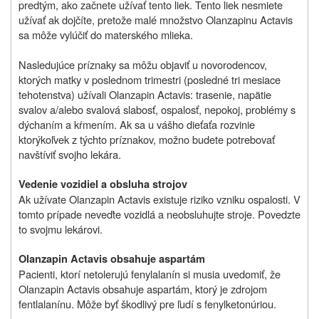
predtým, ako začnete užívať tento liek. Tento liek nesmiete
užívať ak dojčíte, pretože malé množstvo Olanzapinu Actavis
sa môže vylúčiť do materského mlieka.
Nasledujúce príznaky sa môžu objaviť u novorodencov,
ktorých matky v poslednom trimestri (posledné tri mesiace
tehotenstva) užívali Olanzapin Actavis: trasenie, napätie
svalov a/alebo svalová slabosť, ospalosť, nepokoj, problémy s
dýchaním a kŕmením. Ak sa u vášho dieťaťa rozvinie
ktorýkoľvek z týchto príznakov, možno budete potrebovať
navštíviť svojho lekára.
Vedenie vozidiel a obsluha strojov
Ak užívate Olanzapin Actavis existuje riziko vzniku ospalosti. V
tomto prípade neveďte vozidlá a neobsluhujte stroje. Povedzte
to svojmu lekárovi.
Olanzapin Actavis obsahuje aspartám
Pacienti, ktorí netolerujú fenylalanín si musia uvedomiť, že
Olanzapin Actavis obsahuje aspartám, ktorý je zdrojom
fentlalanínu. Môže byť škodlivý pre ľudí s fenylketonúriou.