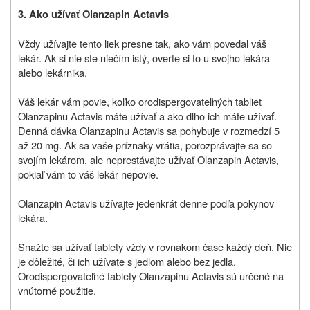
3. Ako užívať Olanzapin Actavis
Vždy užívajte tento liek presne tak, ako vám povedal váš
lekár. Ak si nie ste niečím istý, overte si to u svojho lekára
alebo lekárnika.
Váš lekár vám povie, koľko orodispergovateľných tabliet
Olanzapinu Actavis máte užívať a ako dlho ich máte užívať.
Denná dávka Olanzapinu Actavis sa pohybuje v rozmedzí 5
až 20 mg. Ak sa vaše príznaky vrátia, porozprávajte sa so
svojím lekárom, ale neprestávajte užívať Olanzapin Actavis,
pokiaľ vám to váš lekár nepovie.
Olanzapin Actavis užívajte jedenkrát denne podľa pokynov
lekára.
Snažte sa užívať tablety vždy v rovnakom čase každý deň. Nie
je dôležité, či ich užívate s jedlom alebo bez jedla.
Orodispergovateľné tablety Olanzapinu Actavis sú určené na
vnútorné použitie.