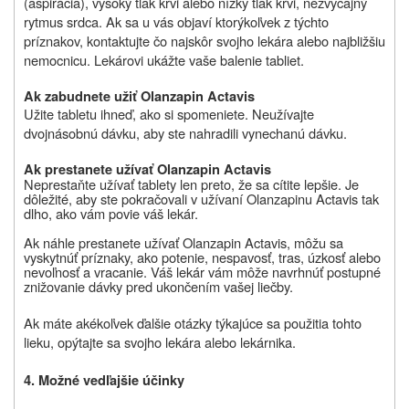
(aspirácia), vysoký tlak krvi alebo nízky tlak krvi, nezvyčajný
rytmus srdca. Ak sa u vás objaví ktorýkoľvek z týchto
príznakov, kontaktujte čo najskôr svojho lekára alebo najbližšiu
nemocnicu. Lekárovi ukážte vaše balenie tabliet.
Ak zabudnete užiť
Olanzapin Actavis
Užite tabletu ihneď, ako si spomeniete. Neužívajte
dvojnásobnú dávku, aby ste nahradili vynechanú dávku.
Ak prestanete užívať Olanzapin Actavis
Neprestaňte užívať tablety len preto, že sa cítite lepšie. Je
dôležité, aby ste pokračovali v užívaní Olanzapinu Actavis tak
dlho, ako vám povie váš lekár.
Ak náhle prestanete užívať Olanzapin Actavis, môžu sa
vyskytnúť príznaky, ako potenie, nespavosť, tras, úzkosť alebo
nevoľnosť a vracanie. Váš lekár vám môže navrhnúť postupné
znižovanie dávky pred ukončením vašej liečby.
Ak máte akékoľvek ďalšie otázky týkajúce sa použitia tohto
lieku, opýtajte sa svojho lekára alebo lekárnika.
4. Možné vedľajšie účinky