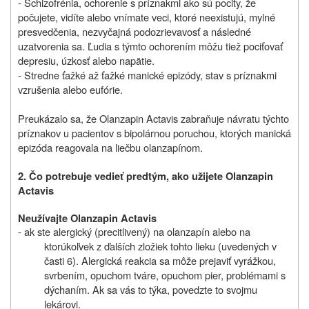
- Schizofrénia, ochorenie s príznakmi ako sú pocity, že
počujete, vidíte alebo vnímate veci, ktoré neexistujú, mylné
presvedčenia, nezvyčajná podozrievavosť a následné
uzatvorenia sa. Ľudia s týmto ochorením môžu tiež pociťovať
depresiu, úzkosť alebo napätie.
- Stredne ťažké až ťažké manické epizódy, stav s príznakmi
vzrušenia alebo eufórie.
Preukázalo sa, že Olanzapin Actavis zabraňuje návratu týchto
príznakov u pacientov s bipolárnou poruchou, ktorých manická
epizóda reagovala na liečbu olanzapínom.
2. Čo potrebuje vedieť predtým, ako užijete Olanzapin
Actavis
Neužívajte
Olanzapin Actavis
- ak ste alergický (precitlivený) na olanzapín alebo na
ktorúkoľvek z ďalších zložiek tohto lieku (uvedených v
časti 6). Alergická reakcia sa môže prejaviť vyrážkou,
svrbením, opuchom tváre, opuchom pier, problémami s
dýchaním. Ak sa vás to týka, povedzte to svojmu
lekárovi.