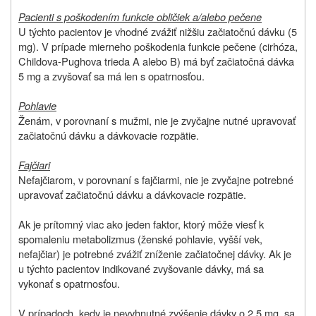
Pacienti s poškodením funkcie obličiek a/alebo pečene
U týchto pacientov je vhodné zvážiť nižšiu začiatočnú dávku (5
mg). V prípade mierneho poškodenia funkcie pečene (cirhóza,
Childova-Pughova trieda A alebo B) má byť začiatočná dávka
5 mg a zvyšovať sa má len s opatrnosťou.
Pohlavie
Ženám, v porovnaní s mužmi, nie je zvyčajne nutné upravovať
začiatočnú dávku a dávkovacie rozpätie.
Fajčiari
Nefajčiarom, v porovnaní s fajčiarmi, nie je zvyčajne potrebné
upravovať začiatočnú dávku a dávkovacie rozpätie.
Ak je prítomný viac ako jeden faktor, ktorý môže viesť k
spomaleniu metabolizmus (ženské pohlavie, vyšší vek,
nefajčiar) je potrebné zvážiť zníženie začiatočnej dávky. Ak je
u týchto pacientov indikované zvyšovanie dávky, má sa
vykonať s opatrnosťou.
V prípadoch, kedy je nevyhnutné zvýšenie dávky o 2,5 mg, sa