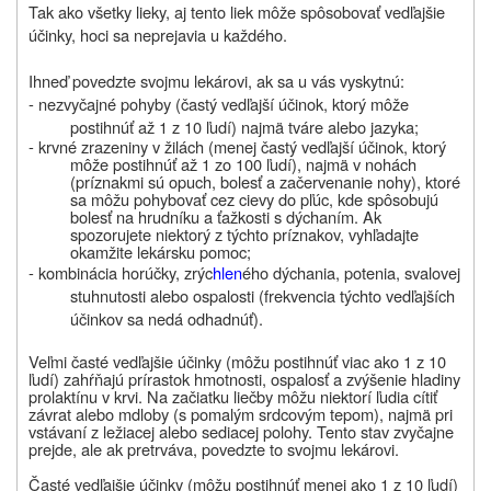
Tak ako všetky lieky, aj tento liek môže spôsobovať vedľajšie
účinky, hoci sa neprejavia u každého.
Ihneď povedzte svojmu lekárovi, ak sa u vás vyskytnú:
- nezvyčajné pohyby (častý vedľajší účinok, ktorý môže
postihnúť až 1 z 10 ľudí) najmä tváre alebo jazyka;
- krvné zrazeniny v žilách (menej častý vedľajší účinok, ktorý
môže postihnúť až 1 zo 100 ľudí),
najmä v nohách
(príznakmi sú opuch, bolesť a začervenanie nohy), ktoré
sa môžu pohybovať cez cievy do pľúc, kde spôsobujú
bolesť na hrudníku a ťažkosti s dýchaním. Ak
spozorujete niektorý z týchto príznakov, vyhľadajte
okamžite lekársku pomoc;
- kombinácia horúčky, zrýc
hlen
ého dýchania, potenia, svalovej
stuhnutosti alebo ospalosti (frekvencia týchto vedľajších
účinkov sa nedá odhadnúť).
Veľmi časté vedľajšie účinky (môžu postihnúť viac ako 1 z 10
ľudí) zahŕňajú prírastok hmotnosti, ospalosť a zvýšenie hladiny
prolaktínu v krvi. Na začiatku liečby môžu niektorí ľudia cítiť
závrat alebo mdloby (s pomalým srdcovým tepom), najmä pri
vstávaní z ležiacej alebo sediacej polohy. Tento stav zvyčajne
prejde, ale ak pretrváva, povedzte to svojmu lekárovi.
Časté vedľajšie účinky (môžu postihnúť menej ako 1 z 10 ľudí)