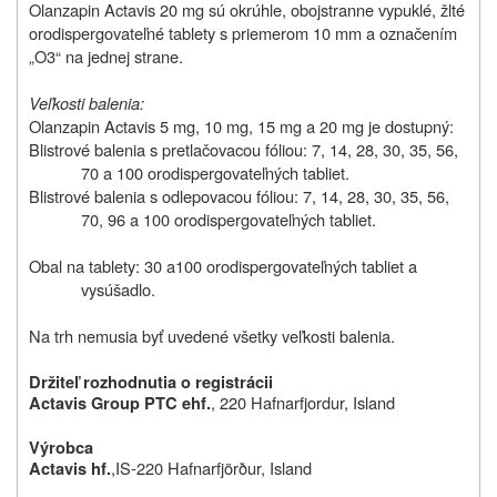
Olanzapin Actavis 20 mg sú okrúhle, obojstranne vypuklé, žlté
orodispergovateľné tablety s priemerom 10 mm a označením
„O3“ na jednej strane.
Veľkosti balenia:
Olanzapin Actavis 5 mg, 10 mg, 15 mg a 20 mg je dostupný:
Blistrové balenia s pretlačovacou fóliou: 7, 14, 28, 30, 35, 56,
70 a 100 orodispergovateľných tabliet.
Blistrové balenia s odlepovacou fóliou: 7, 14, 28, 30, 35, 56,
70, 96 a 100 orodispergovateľných tabliet.
Obal na tablety: 30 a100 orodispergovateľných tabliet a
vysúšadlo.
Na trh nemusia byť uvedené všetky veľkosti balenia.
Držiteľ rozhodnutia o registrácii
, 220 Hafnarfjordur, Island
Actavis Group PTC ehf.
Výrobca
,IS-220 Hafnarfjörður, Island
Actavis hf.