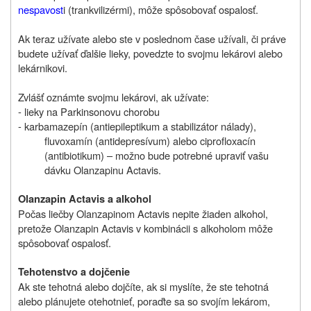
nespavost
i (trankvilizérmi), môže spôsobovať ospalosť.
Ak teraz užívate alebo ste v poslednom čase užívali, či práve
budete užívať ďalšie lieky, povedzte to svojmu lekárovi alebo
lekárnikovi.
Zvlášť oznámte svojmu lekárovi, ak užívate:
- lieky na Parkinsonovu chorobu
- karbamazepín (antiepileptikum a stabilizátor nálady),
fluvoxamín (antidepresívum) alebo ciprofloxacín
(antibiotikum) – možno bude potrebné upraviť vašu
dávku Olanzapinu Actavis.
Olanzapin Actavis a alkohol
Počas liečby Olanzapinom Actavis nepite žiaden alkohol,
pretože Olanzapin Actavis v kombinácii s alkoholom môže
spôsobovať ospalosť.
Tehotenstvo a dojčenie
Ak ste tehotná alebo dojčíte, ak si myslíte, že ste tehotná
alebo plánujete otehotnieť, poraďte sa so svojím lekárom,