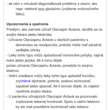
- ak vám v minulosti diagnostikovali problémy s očami, ako
napr. niektoré typy glaukómu (zvýšenie vnútroočného
tlaku).
Upozornenia a opatrenia
Predtým, ako začnete užívať Olanzapin Actavis, obráťte sa na
svojho lekára alebo lekárnika
- Užívanie Olanzapinu Actavis u starších pacientov s
demenciou sa neodporúča, pretože môže mať závažné
vedľajšie účinky.
- Lieky tohto typu môžu spôsobovať mimovoľné pohyby, najmä
tváre alebo jazyka. Ak k tomu dôjde
počas užívania Olanzapinu Actavis, povedzte to svojmu
lekárovi.
- Veľmi zriedkavo môžu lieky tohto typu spôsobiť horúčku,
zrýc
hlen
é dýchanie, potenie, svalovú stuhnutosť,
ospalosť alebo spavosť. Ak k tomuto dôjde, čo najskôr
navštívte svojho lekára.
- U pacientov užívajúcich Olanzapin Actavis sa pozorovalo
zvyšovanie telesnej hmotnosti. Spolu s vaším lekárom
by ste mali pravidelne kontrolovať vašu telesnú