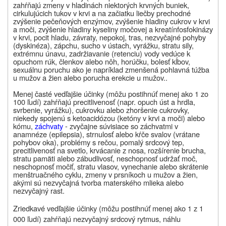
zahŕňajú zmeny v hladinách niektorých krvných buniek,
cirkulujúcich tukov v krvi a na začiatku liečby prechodné
zvýšenie pečeňových enzýmov, zvýšenie hladiny cukrov v krvi
a moči, zvýšenie hladiny kyseliny močovej a kreatínfosfokinázy
v krvi, pocit hladu, závraty, nepokoj, tras, nezvyčajné pohyby
(dyskinéza), zápchu, sucho v ústach, vyrážku, stratu sily,
extrémnu únavu, zadržiavanie (retenciu) vody vedúce k
opuchom rúk, členkov alebo nôh, horúčku, bolesť kĺbov,
sexuálnu poruchu ako je napríklad zmenšená pohlavná túžba
u mužov a žien alebo porucha erekcie u mužov..
Menej časté vedľajšie účinky (môžu postihnúť menej ako 1 zo
100 ľudí) zahŕňajú precitlivenosť (napr. opuch úst a hrdla,
svrbenie, vyrážku), cukrovku alebo zhoršenie cukrovky,
niekedy spojenú s ketoacidózou (ketóny v krvi a moči) alebo
kómu,
záchvaty
- zvyčajne súvisiace so záchvatmi v
anamnéze (epilepsia), strnulosť alebo kŕče svalov (vrátane
pohybov oka), problémy s rečou, pomalý srdcový tep,
precitlivenosť na svetlo, krvácanie z nosa, rozšírenie brucha,
stratu pamäti alebo zábudlivosť, neschopnosť udržať moč,
neschopnosť močiť, stratu vlasov, vynechanie alebo skrátenie
menštruačného cyklu, zmeny v prsníkoch u mužov a žien,
akými sú nezvyčajná tvorba materského mlieka alebo
nezvyčajný rast.
Zriedkavé vedľajšie účinky (môžu postihnúť menej ako 1 z 1
000 ľudí) zahŕňajú nezvyčajný srdcový rytmus, náhlu