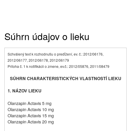
Súhrn údajov o lieku
Schválený text k rozhodnutiu o predĺžení, ev. č.: 2012/06176,
2012/06177, 2012/06178, 2012/06179
Príloha č. 1 k notifikácii o zmene, ev.č.: 2012/05876, 2011/08479
SÚHRN CHARAKTERISTICKÝCH VLASTNOSTÍ LIEKU
1. NÁZOV LIEKU
Olanzapin Actavis 5 mg
Olanzapin Actavis 10 mg
Olanzapin Actavis 15 mg
Olanzapin Actavis 20 mg