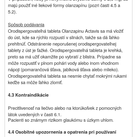
majú použiť iné liekové formy olanzapínu (pozri časti 4.5 a
5.2).
Spôsob podávania
Orodispergovateľná tableta Olanzapinu Actavis sa má vložiť
do úst, kde sa rýchlo rozpustí v slinách, takže sa dá ľahko
prehltnúť. Odstránenie neporušenej orodispergovateľnej
tablety z úst je ťažké. Orodispergovateľná tableta je krehká,
preto sa má užiť okamžite po vybratí z blistra. Prípadne sa
môže rozpustiť v plnom pohári vody alebo inom vhodnom
nápoji (pomarančová šťava, jablková šťava alebo mlieko).
Orodispergovateľná tableta sa nesmie chytať mokrými rukami
keďže sa môže ľahko zlomiť.
4.3 Kontraindikácie
Precitlivenosť na liečivo alebo na ktorúkoľvek z pomocných
látok uvedených v časti 6.1.
Pacienti so známym rizikom glaukómu s úzkym uhlom
.
4.4 Osobitné upozornenia a opatrenia pri používaní