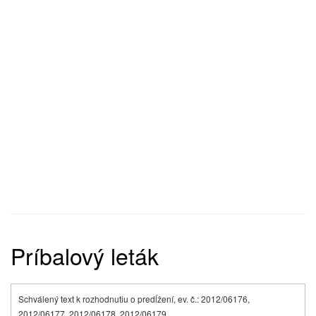
Príbalový leták
Schválený text k rozhodnutiu o predĺžení, ev. č.: 2012/06176,
2012/06177, 2012/06178, 2012/06179