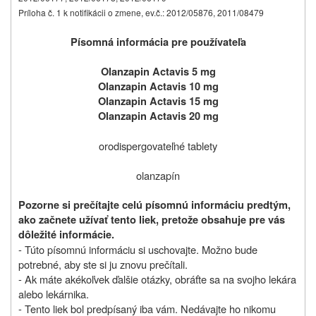
Príloha č. 1 k notifikácii o zmene, ev.č.: 2012/05876, 2011/08479
Písomná informácia pre používateľa
Olanzapin Actavis 5 mg
Olanzapin Actavis 10 mg
Olanzapin Actavis 15 mg
Olanzapin Actavis 20 mg
orodispergovateľné tablety
olanzapín
Pozorne si prečítajte celú písomnú informáciu predtým,
ako začnete užívať tento liek, pretože obsahuje pre vás
dôležité informácie.
- Túto písomnú informáciu si uschovajte. Možno bude
potrebné, aby ste si ju znovu prečítali.
- Ak máte akékoľvek ďalšie otázky, obráťte sa na svojho lekára
alebo lekárnika.
- Tento liek bol predpísaný iba vám. Nedávajte ho nikomu