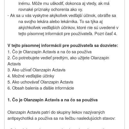
inému. Môže mu uškodiť, dokonca aj vtedy, ak má
rovnaké príznaky ochorenia ako vy.
- Ak sa u vás vyskytne akýkoľvek vedľajší účinok, obráťte sa
na svojho lekára alebo lekárnika. To sa týka aj
akýchkoľvek vedľajších účinkov, ktoré nie sú uvedené v
tejto písomnej informácii pre používateľa. Pozri časť 4.
V tejto písomnej informácii pre používateľa sa dozviete:
1. Čo je Olanzapin Actavis a na čo sa používa
2. Čo potrebujete vedieť predtým, ako užijete Olanzapin
Actavis
3. Ako užívať Olanzapin Actavis
4. Možné vedľajšie účinky
5. Ako uchovávať Olanzapin Actavis
6. Obsah balenia a ďalšie informácie
1. Čo je Olanzapin Actavis a na čo sa používa
Olanzapin Actavis patrí do skupiny liekov nazývaných
antipsychotiká a používa sa na liečbu nasledujúcich stavov: