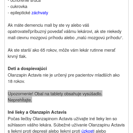
- cukrovka
- epileptické
záchvaty
Ak máte demenciu mali by ste vy alebo váš
opatrovateľ/príbuzný povedať vášmu lekárovi, ak ste niekedy
mali cievnu mozgovú príhodu alebo „malú mozgovú príhodu“.
Ak ste starší ako 65 rokov, môže vám lekár rutinne merať
krvný tlak.
Deti a dospievajúci
Olanzapin Actavis nie je určený pre pacientov mladších ako
18 rokov.
Upozornenie! Obal na tablety obsahuje vysúšadlo.
Neprehĺtajte.
Iné lieky a Olanzapin Actavis
Počas liečby Olanzapinom Actavis užívajte iné lieky len so
súhlasom vášho lekára. Súbežné užívanie Olanzapinu Actavis
s liekmi proti depresii alebo liekmi proti
úzkost
i alebo