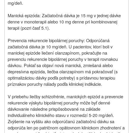
mg/deň.
Manická epizóda: Začiatočná dávka je 15 mg v jednej dávke
denne v monoterapii alebo 10 mg denne pri kombinovanej
terapii (pozri časť 5.1).
Prevencia rekurencie bipolárnej poruchy: Odporúčaná
začiatočná dávka je 10 mg/deň. U pacientov, ktorí boli v
manickej epizóde liečení olanzapínom, pokračujte na
prevenciu rekurencie bipolárnej poruchy v terapii rovnakou
dávkou. Pokiaľ sa objaví nová manická, zmiešaná alebo
depresívna epizóda, liečba olanzapínom má pokračovať (s
optimalizáciou dávky podľa potreby) s prídavnou terapiou
príznakov poruchy nálady podľa klinickej indikácie.
V priebehu liečby schizofrénie, manických epizód a prevencie
rekurencie výskytu bipolárnej poruchy môže byť denné
dávkovanie následne prispôsobované na základe
individuálneho klinického stavu v rozmedzí 5-20 mg/deň.
Zvýšenie na vyššiu ako odporúčanú začiatočnú dávku sa
odporúča len po patričnom opätovnom klinickom zhodnotení a