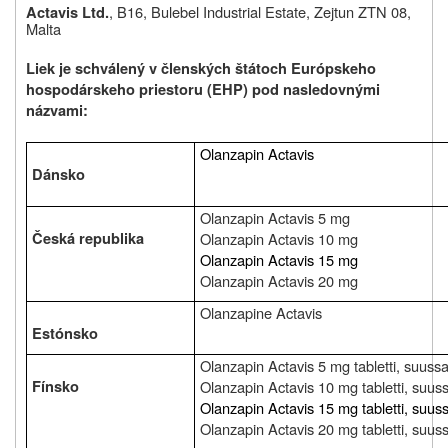
,
B16, Bulebel Industrial Estate, Zejtun ZTN 08,
Actavis Ltd.
Malta
Liek je schválený v členských štátoch Európskeho
hospodárskeho priestoru (EHP) pod nasledovnými
názvami:
Olanzapin Actavis
Dánsko
Olanzapin Actavis 5 mg
Česká republika
Olanzapin Actavis 10 mg
Olanzapin Actavis 15 mg
Olanzapin Actavis 20 mg
Olanzapine Actavis
Estónsko
Olanzapin Actavis 5 mg tabletti, suuss
Fínsko
Olanzapin Actavis 10 mg tabletti, suus
Olanzapin Actavis 15 mg
tabletti, suu
Olanzapin Actavis 20 mg tabletti, suus