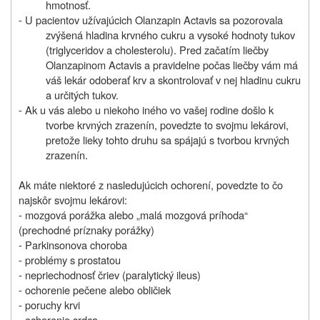
hmotnosť.
- U pacientov užívajúcich Olanzapin Actavis sa pozorovala
zvýšená hladina krvného cukru a vysoké hodnoty tukov
(triglyceridov a cholesterolu). Pred začatím liečby
Olanzapinom Actavis a pravidelne počas liečby vám má
váš lekár odoberať krv a skontrolovať v nej hladinu cukru
a určitých tukov.
- Ak u vás alebo u niekoho iného vo vašej rodine došlo k
tvorbe krvných zrazenín, povedzte to svojmu lekárovi,
pretože lieky tohto druhu sa spájajú s tvorbou krvných
zrazenín.
Ak máte niektoré z nasledujúcich ochorení, povedzte to čo
najskôr svojmu lekárovi:
- mozgová porážka alebo „malá mozgová príhoda“
(prechodné príznaky porážky)
- Parkinsonova choroba
- problémy s prostatou
- nepriechodnosť čriev (paralytický ileus)
- ochorenie pečene alebo obličiek
- poruchy krvi
- ochorenie srdca