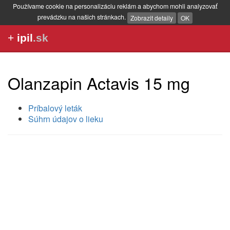
Používame cookie na personalizáciu reklám a abychom mohli analyzovať
prevádzku na našich stránkach.
Zobrazit detaily
OK
+
ipil
.sk
Olanzapin Actavis 15 mg
Príbalový leták
Súhrn údajov o lieku