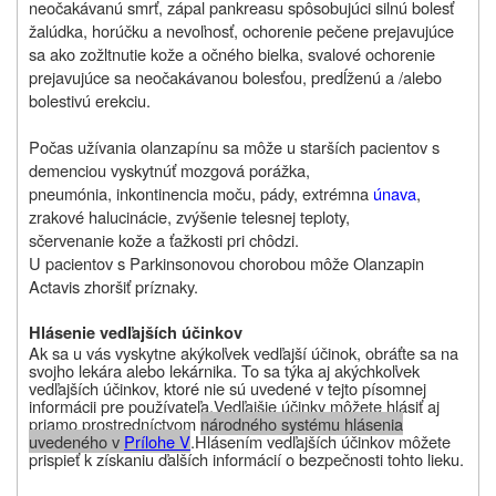
neočakávanú smrť, zápal pankreasu spôsobujúci silnú bolesť
žalúdka, horúčku a nevoľnosť, ochorenie pečene prejavujúce
sa ako zožltnutie kože a očného bielka, svalové ochorenie
prejavujúce sa neočakávanou bolesťou, predĺženú a /alebo
bolestivú erekciu.
Počas užívania olanzapínu sa môže u starších pacientov s
demenciou vyskytnúť mozgová porážka,
pneumónia, inkontinencia moču, pády, extrémna
únava
,
zrakové halucinácie, zvýšenie telesnej teploty,
sčervenanie kože a ťažkosti pri chôdzi.
U pacientov s Parkinsonovou chorobou môže Olanzapin
Actavis zhoršiť príznaky.
Hlásenie vedľajších účinkov
Ak sa u vás vyskytne akýkoľvek vedľajší účinok, obráťte sa na
svojho lekára alebo lekárnika. To sa týka aj akýchkoľvek
vedľajších účinkov, ktoré nie sú uvedené v tejto písomnej
informácii pre používateľa.
Vedľajšie účinky môžete hlásiť aj
priamo prostredníctvom
národného systému hlásenia
uvedeného v
P
rílohe V
.
Hlásením vedľajších účinkov môžete
prispieť k získaniu ďalších informácií o bezpečnosti tohto lieku.