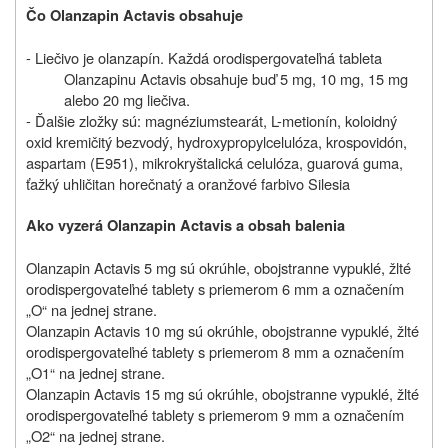
Čo Olanzapin Actavis obsahuje
- Liečivo je olanzapín. Každá orodispergovateľná tableta
Olanzapinu Actavis obsahuje buď 5 mg, 10 mg, 15 mg
alebo 20 mg liečiva.
- Ďalšie zložky sú: magnéziumstearát, L-metionín, koloidný
oxid kremičitý bezvodý, hydroxypropylcelulóza, krospovidón,
aspartam (E951), mikrokryštalická celulóza, guarová guma,
ťažký uhličitan horečnatý a oranžové farbivo Silesia
Ako vyzerá Olanzapin Actavis a obsah balenia
Olanzapin Actavis 5 mg sú okrúhle, obojstranne vypuklé, žlté
orodispergovateľné tablety s priemerom 6 mm a označením
„O“ na jednej strane.
Olanzapin Actavis 10 mg sú okrúhle, obojstranne vypuklé, žlté
orodispergovateľné tablety s priemerom 8 mm a označením
„O1“ na jednej strane.
Olanzapin Actavis 15 mg sú okrúhle, obojstranne vypuklé, žlté
orodispergovateľné tablety s priemerom 9 mm a označením
„O2“ na jednej strane.