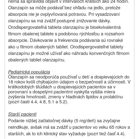
nemá sa spravidla objaviť v intervaloch kratších ako 24 hodín.
Olanzapín sa môže podávať bez ohľadu na jedlo, pretože
absorpcia nie je ovplyvňovaná potravou. Pri vysadzovaní
olanzapínu sa má zvážiť postupné znižovanie dávky.
Orodispergovateľná tableta olanzapínu je bioekvivalentná
filmom obalenej tablete s podobnou rýchlosťou a rozsahom
absorpcie. Dávkovanie a frekvencia podávania sú rovnaké
ako u filmom obalených tabliet. Orodispergovateľné tablety
olanzapínu je možné užívať ako náhradu konvenčných filmom
obalených tabliet olanzapínu.
Pediatrická populácia
Olanzapín sa neodporúča používať u detí a dospievajúcich do
18 rokov kvôli chýbajúcim údajom o bezpečnosti a účinnosti. V
krátkodobých štúdiách u dospievajúcich pacientov sa v
porovnaní s dospelými pacientmi vyskytla vyššia miera
zvýšenia hmotnosti, zmeny v hladinách lipidov a prolaktínu
(pozri časti 4.4, 4.8, 5.1 a 5.2).
Starší pacienti
Podanie nižšej začiatočnej dávky (5 mg/deň) sa zvyčajne
neindikuje, avšak má sa zvážiť u pacientov vo veku 65 rokov a
starších, ak to ich klinický stav vyžaduje (pozri tiež časť 4.4).