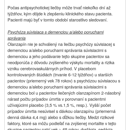
Počas antipsychotickej liečby môže trvať niekoľko dní až
týždňov, kým dôjde k zlepšeniu klinického stavu pacienta.
Pacienti majú byť v tomto období starostlivo sledovaní.
Psychóza súvisiaca s demenciou a/alebo poruchami
správania
Olanzapín nie je schválený na liečbu psychózy súvisiacej s
demenciou a/alebo poruchami správania súvisiacimi s
demenciou a jeho podávanie tejto skupine pacientov sa
neodporúča z dôvodu zvýšeného výskytu mortality a rizika
vzniku cerebrovaskulárnych príhod. V placebom
kontrolovaných štúdiách (trvanie 6-12 týždňov) u starších
pacientov (priemerný vek 78 rokov) s psychózou súvisiacou s
demenciou a/alebo poruchami správania súvisiacimi s
demenciou bol u pacientov liečených olanzapínom 2-násobný
nárast počtu prípadov úmrtia v porovnaní s pacientmi
užívajúcimi placebo (3,5 % vs.1,5 %, resp.). Vyšší počet
prípadov úmrtia nesúvisel s dávkou olanzapínu (priemerná
denná dávka 4,4 mg) alebo s dĺžkou liečby. Medzi rizikové
faktory, ktoré sa môžu podieľať na zvýšenej mortalite v tejto
skupine pacientov patrí vek > 65 rokov, dysfágia, sedácia,