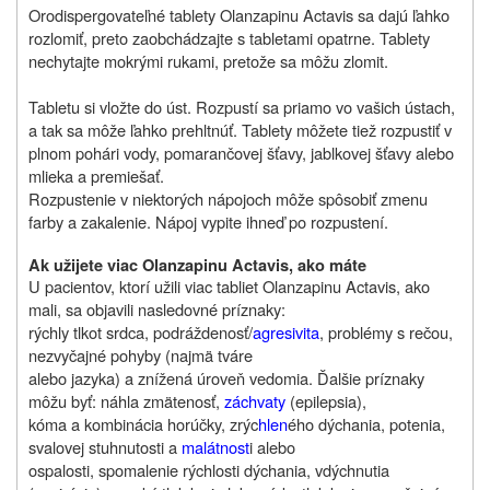
Orodispergovateľné tablety Olanzapinu Actavis sa dajú ľahko
rozlomiť, preto zaobchádzajte s tabletami opatrne. Tablety
nechytajte mokrými rukami, pretože sa môžu zlomit.
Tabletu si vložte do úst. Rozpustí sa priamo vo vašich ústach,
a tak sa môže ľahko prehltnúť. Tablety môžete tiež rozpustiť v
plnom pohári vody, pomarančovej šťavy, jablkovej šťavy alebo
mlieka a premiešať.
Rozpustenie v niektorých nápojoch môže spôsobiť zmenu
farby a zakalenie. Nápoj vypite ihneď po rozpustení.
Ak užijete viac
Olanzapinu Actavis,
ako máte
U pacientov, ktorí užili viac tabliet Olanzapinu Actavis, ako
mali, sa objavili nasledovné príznaky:
rýchly tlkot srdca, podráždenosť/
agresivita
, problémy s rečou,
nezvyčajné pohyby (najmä tváre
alebo jazyka) a znížená úroveň vedomia. Ďalšie príznaky
môžu byť: náhla zmätenosť,
záchvaty
(epilepsia),
kóma a kombinácia horúčky, zrýc
hlen
ého dýchania, potenia,
svalovej stuhnutosti a
malátnost
i alebo
ospalosti, spomalenie rýchlosti dýchania, vdýchnutia