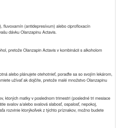
), fluvoxamín (antidepresívum) alebo ciprofloxacín
vašu dávku Olanzapinu Actavis.
hol, pretože Olanzapin Actavis v kombinácii s alkoholom
ehotná alebo plánujete otehotnieť, poraďte sa so svojím lekárom,
esmiete užívať ak dojčíte, pretože malé množstvo Olanzapinu
, ktorých matky v poslednom trimestri (posledné tri mesiace
ätie svalov a/alebo svalová slabosť, ospalosť, nepokoj,
ťa rozvinie ktorýkoľvek z týchto príznakov, možno budete