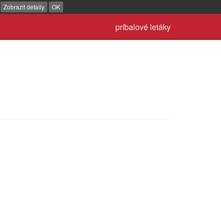
.
Zobrazit detaily
OK
príbalové letáky