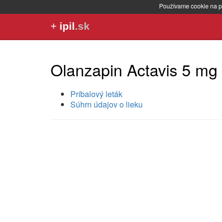
Používame cookie na p
+
ipil
.sk
Olanzapin Actavis 5 mg
Príbalový leták
Súhrn údajov o lieku