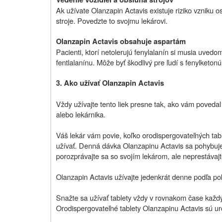
Ak užívate Olanzapin Actavis existuje riziko vzniku 
stroje. Povedzte to svojmu lekárovi.
Olanzapin Actavis obsahuje aspartám
Pacienti, ktorí netolerujú fenylalanín si musia uved
fentlalanínu. Môže byť škodlivý pre ľudí s fenylketonú
3. Ako užívať Olanzapin Actavis
Vždy užívajte tento liek presne tak, ako vám povedal v
alebo lekárnika.
Váš lekár vám povie, koľko orodispergovateľných tab
užívať. Denná dávka Olanzapinu Actavis sa pohybuje
porozprávajte sa so svojím lekárom, ale neprestávajt
Olanzapin Actavis užívajte jedenkrát denne podľa po
Snažte sa užívať tablety vždy v rovnakom čase každý d
Orodispergovateľné tablety Olanzapinu Actavis sú ur