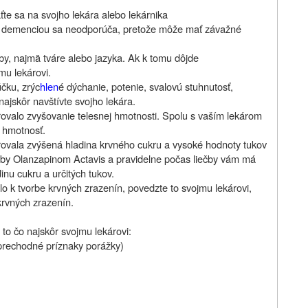
te sa na svojho lekára alebo lekárnika
v s demenciou sa neodporúča, pretože môže mať závažné
y, najmä tváre alebo jazyka. Ak k tomu dôjde
mu lekárovi.
účku, zrýc
hlen
é dýchanie, potenie, svalovú stuhnutosť,
najskôr navštívte svojho lekára.
rovalo zvyšovanie telesnej hmotnosti. Spolu s vaším lekárom
ú hmotnosť.
orovala zvýšená hladina krvného cukru a vysoké hodnoty tukov
iečby Olanzapinom Actavis a pravidelne počas liečby vám má
inu cukru a určitých tukov.
lo k tvorbe krvných zrazenín, povedzte to svojmu lekárovi,
krvných zrazenín.
to čo najskôr svojmu lekárovi:
prechodné príznaky porážky)