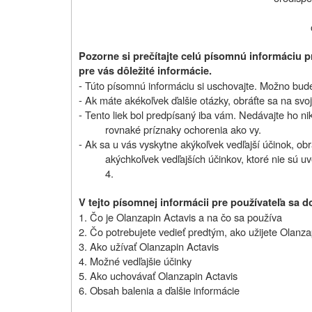
Pozorne si prečítajte celú písomnú informáciu p
pre vás dôležité informácie.
- Túto písomnú informáciu si uschovajte. Možno bude 
- Ak máte akékoľvek ďalšie otázky, obráťte sa na svoj
- Tento liek bol predpísaný iba vám. Nedávajte ho 
rovnaké príznaky ochorenia ako vy.
- Ak sa u vás vyskytne akýkoľvek vedľajší účinok, obr
akýchkoľvek vedľajších účinkov, ktoré nie sú uv
4.
V tejto písomnej informácii pre používateľa sa d
1. Čo je Olanzapin Actavis a na čo sa používa
2. Čo potrebujete vedieť predtým, ako užijete Olanza
3. Ako užívať Olanzapin Actavis
4. Možné vedľajšie účinky
5. Ako uchovávať Olanzapin Actavis
6. Obsah balenia a ďalšie informácie