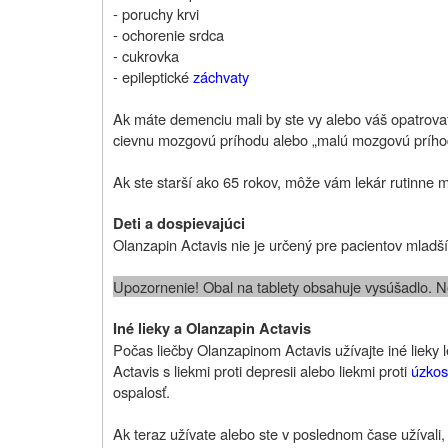
- poruchy krvi
- ochorenie srdca
- cukrovka
- epileptické
záchvaty
Ak máte demenciu mali by ste vy alebo váš opatrovat
cievnu mozgovú príhodu alebo „malú mozgovú prího
Ak ste starší ako 65 rokov, môže vám lekár rutinne m
Deti a dospievajúci
Olanzapin Actavis nie je určený pre pacientov mladš
Upozornenie! Obal na tablety obsahuje vysúšadlo. Ne
Iné lieky a Olanzapin Actavis
Počas liečby Olanzapinom Actavis užívajte iné liek
Actavis s liekmi proti depresii alebo liekmi proti
úzkos
ospalosť.
Ak teraz užívate alebo ste v poslednom čase užívali, 