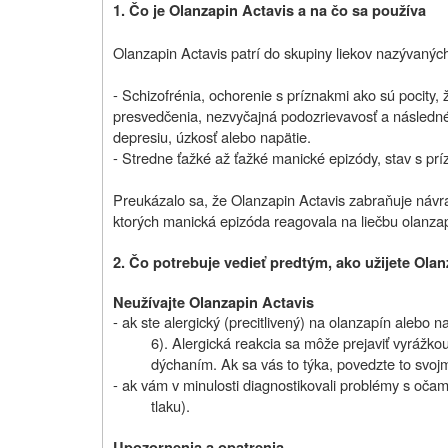
1. Čo je Olanzapin Actavis a na čo sa používa
Olanzapin Actavis patrí do skupiny liekov nazývaných
- Schizofrénia, ochorenie s príznakmi ako sú pocity, 
presvedčenia, nezvyčajná podozrievavosť a následné
depresiu, úzkosť alebo napätie.
- Stredne ťažké až ťažké manické epizódy, stav s prí
Preukázalo sa, že Olanzapin Actavis zabraňuje návra
ktorých manická epizóda reagovala na liečbu olanza
2. Čo potrebuje vedieť predtým, ako užijete Ola
Neužívajte
Olanzapin Actavis
- ak ste alergický (precitlivený) na olanzapín alebo n
6). Alergická reakcia sa môže prejaviť vyrážk
dýchaním. Ak sa vás to týka, povedzte to svojm
- ak vám v minulosti diagnostikovali problémy s oča
tlaku).
Upozornenia a opatrenia