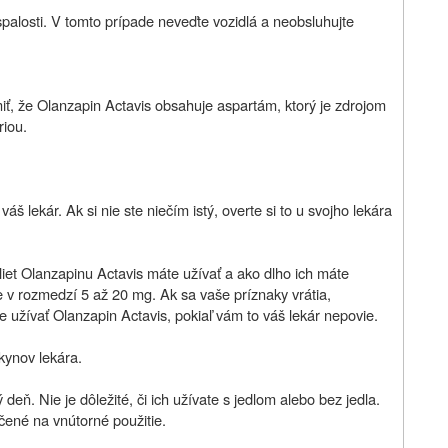
ospalosti. V tomto prípade neveďte vozidlá a neobsluhujte
omiť, že Olanzapin Actavis obsahuje aspartám, ktorý je zdrojom
riou.
áš lekár. Ak si nie ste niečím istý, overte si to u svojho lekára
liet Olanzapinu Actavis máte užívať a ako dlho ich máte
 v rozmedzí 5 až 20 mg. Ak sa vaše príznaky vrátia,
e užívať Olanzapin Actavis, pokiaľ vám to váš lekár nepovie.
kynov lekára.
eň. Nie je dôležité, či ich užívate s jedlom alebo bez jedla.
čené na vnútorné použitie.