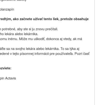
olanzapín
redtým, ako začnete užívať tento liek, pretože obsahuje
potrebné, aby ste si ju znovu prečítali.
ho lekára alebo lekárnika.
nikomu inému. Môže mu uškodiť, dokonca aj vtedy, ak má
áťte sa na svojho lekára alebo lekárnika. To sa týka aj
edené v tejto písomnej informácii pre používateľa. Pozri časť
ozviete:
pin Actavis