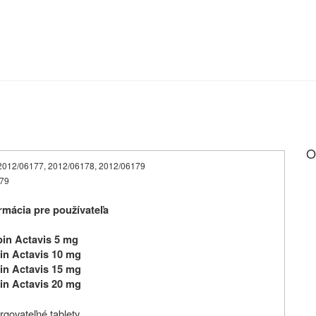
O
6, 2012/06177, 2012/06178, 2012/06179
479
mácia pre používateľa
in Actavis 5 mg
in Actavis 10 mg
in Actavis 15 mg
in Actavis 20 mg
rgovateľné tablety