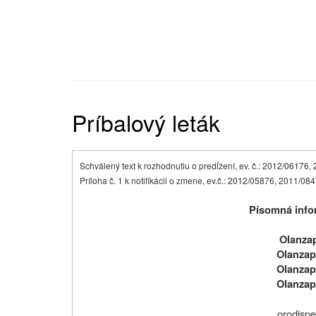
Príbalový leták
Schválený text k rozhodnutiu o predĺžení, ev. č.: 2012/0617
Príloha č. 1 k notifikácii o zmene, ev.č.: 2012/05876, 2011/08
Písomná infor
Olanzap
Olanzap
Olanzap
Olanzap
orodispe