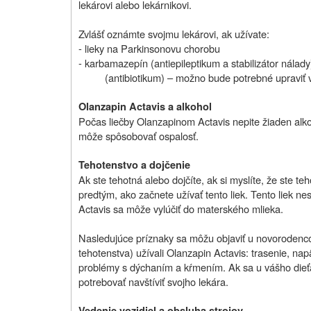
lekárovi alebo lekárnikovi.
Zvlášť oznámte svojmu lekárovi, ak užívate:
- lieky na Parkinsonovu chorobu
- karbamazepín (antiepileptikum a stabilizátor nálady
(antibiotikum) – možno bude potrebné upraviť 
Olanzapin Actavis a alkohol
Počas liečby Olanzapinom Actavis nepite žiaden alko
môže spôsobovať ospalosť.
Tehotenstvo a dojčenie
Ak ste tehotná alebo dojčíte, ak si myslíte, že ste t
predtým, ako začnete užívať tento liek. Tento liek n
Actavis sa môže vylúčiť do materského mlieka.
Nasledujúce príznaky sa môžu objaviť u novorodencov
tehotenstva) užívali Olanzapin Actavis: trasenie, nap
problémy s dýchaním a kŕmením. Ak sa u vášho dieťa
potrebovať navštíviť svojho lekára.
Vedenie vozidiel a obsluha strojov