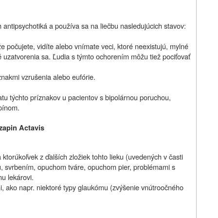
 antipsychotiká a používa sa na liečbu nasledujúcich stavov:
že počujete, vidíte alebo vnímate veci, ktoré neexistujú, mylné
 uzatvorenia sa. Ľudia s týmto ochorením môžu tiež pociťovať
znakmi vzrušenia alebo eufórie.
tu týchto príznakov u pacientov s bipolárnou poruchou,
pínom.
nzapin Actavis
a ktorúkoľvek z ďalších zložiek tohto lieku (uvedených v časti
ou, svrbením, opuchom tváre, opuchom pier, problémami s
u lekárovi.
mi, ako napr. niektoré typy glaukómu (zvýšenie vnútroočného