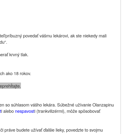
eľ/príbuzný povedať vášmu lekárovi, ak ste niekedy mali
du“.
erať krvný tlak.
ích ako 18 rokov.
prehĺtajte.
y len so súhlasom vášho lekára. Súbežné užívanie Olanzapinu
t
i alebo
nespavost
i (trankvilizérmi), môže spôsobovať
či práve budete užívať ďalšie lieky, povedzte to svojmu