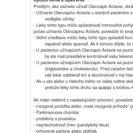
Predtým, ako začnete užívať Olanzapin Actavis, obráť
- Užívanie Olanzapinu Actavis u starších paciento
vedľajšie účinky.
- Lieky tohto typu môžu spôsobovať mimovoľné pohyb
počas užívania Olanzapinu Actavis, povedzte to svoj
- Veľmi zriedkavo môžu lieky tohto typu spôsobiť hor
ospalosť alebo spavosť. Ak k tomuto dôjde, čo 
- U pacientov užívajúcich Olanzapin Actavis sa pozo
by ste mali pravidelne kontrolovať vašu telesn
- U pacientov užívajúcich Olanzapin Actavis sa poz
(triglyceridov a cholesterolu). Pred začatím l
váš lekár odoberať krv a skontrolovať v nej hlad
- Ak u vás alebo u niekoho iného vo vašej rodine doš
pretože lieky tohto druhu sa spájajú s tvorbou 
Ak máte niektoré z nasledujúcich ochorení, povedzte 
- mozgová porážka alebo „malá mozgová príhoda“ (
- Parkinsonova choroba
- problémy s prostatou
- nepriechodnosť čriev (paralytický ileus)
- ochorenie pečene alebo obličiek