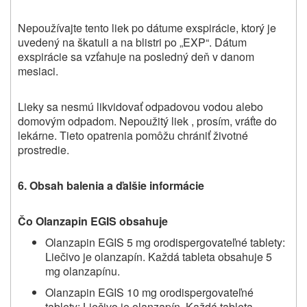
Nepoužívajte tento liek po dátume exspirácie, ktorý je
uvedený na škatuli a na blistri po „EXP“. Dátum
exspirácie sa vzťahuje na posledný deň v danom
mesiaci.
Lieky sa nesmú likvidovať odpadovou vodou alebo
domovým odpadom. Nepoužitý liek , prosím, vráťte do
lekárne. Tieto opatrenia pomôžu chrániť životné
prostredie.
6. Obsah balenia a ďalšie informácie
Čo Olanzapin EGIS obsahuje
Olanzapin EGIS 5 mg orodispergovateľné tablety:
Liečivo je olanzapín.
Každá tableta obsahuje 5
mg olanzapínu.
Olanzapin EGIS 10 mg orodispergovateľné
tablety:
Liečivo je olanzapín.
Každá tableta