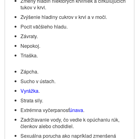
Zmeny hladín niektorých krviniek a cirkulujúcich
tukov v krvi.
Zvýšenie hladiny cukrov v krvi a v moči.
Pocit väčšieho hladu.
Závraty.
Nepokoj.
Triaška.
Zápcha.
Sucho v ústach.
Vyrážka
.
Strata sily.
Extrémna vyčerpanosť
únava
.
Zadržiavanie vody, čo vedie k opúchaniu rúk,
členkov alebo chodidiel.
Sexuálna porucha ako napríklad zmenšená