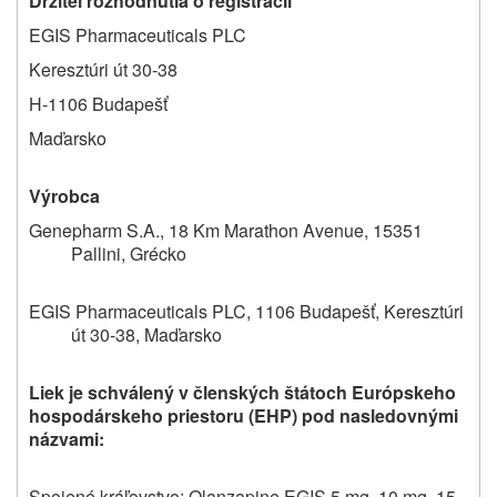
Držiteľ rozhodnutia o registrácii
EGIS Pharmaceuticals PLC
Keresztúri út 30-38
H-1106 Budapešť
Maďarsko
Výrobca
Genepharm S.A., 18 Km Marathon Avenue, 15351
Pallini, Grécko
EGIS Pharmaceuticals PLC, 1106 Budapešť, Keresztúri
út 30-38, Maďarsko
Liek je schválený v členských štátoch Európskeho
hospodárskeho priestoru (EHP) pod nasledovnými
názvami:
Spojené kráľovstvo: Olanzapine EGIS 5 mg, 10 mg, 15