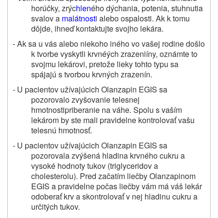
horúčky, zrýc
hlen
ého dýchania, potenia, stuhnutia
svalov a
malátnost
i alebo ospalosti.
Ak k tomu
dôjde, ihneď kontaktujte svojho lekára.
- Ak sa u vás alebo niekoho iného vo vašej rodine došlo
k tvorbe vyskytli krvnéých zrazeniíny, oznámte to
svojmu lekárovi, pretože lieky tohto typu sa
spájajú s tvorbou krvných zrazenín.
- U pacientov užívajúcich Olanzapin EGIS sa
pozorovalo zvyšovanie telesnej
hmotnostipriberanie na váhe. Spolu s vaším
lekárom by ste mali pravidelne kontrolovať vašu
telesnú hmotnosť.
- U pacientov užívajúcich Olanzapin EGIS sa
pozorovala zvýšená hladina krvného cukru a
vysoké hodnoty tukov (triglyceridov a
cholesterolu). Pred začatím liečby Olanzapinom
EGIS a pravidelne počas liečby vám má váš lekár
odoberať krv a skontrolovať v nej hladinu cukru a
určitých tukov.