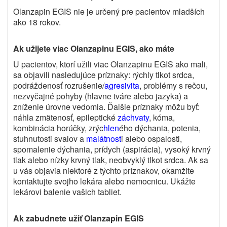
Olanzapin EGIS nie je určený pre pacientov mladších
ako 18 rokov.
Ak užijete viac Olanzapinu EGIS, ako máte
U pacientov, ktorí užili viac Olanzapinu EGIS ako mali,
sa objavili nasledujúce príznaky: rýchly tlkot srdca,
podráždenosť rozrušenie/
agresivita
, problémy s rečou,
nezvyčajné pohyby (hlavne tváre alebo jazyka) a
zníženie úrovne vedomia. Ďalšie príznaky môžu byť:
náhla zmätenosť, epileptické
záchvaty
, kóma,
kombinácia horúčky, zrýc
hlen
ého dýchania, potenia,
stuhnutosti svalov a
malátnost
i alebo ospalosti,
spomalenie dýchania, prídych (aspirácia), vysoký krvný
tlak alebo nízky krvný tlak, neobvyklý tlkot srdca. Ak sa
u vás objavia niektoré z týchto príznakov, okamžite
kontaktujte svojho lekára alebo nemocnicu. Ukážte
lekárovi balenie vašich tabliet.
Ak zabudnete užiť Olanzapin EGIS