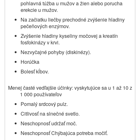
pohlavná túžba u mužov a žien alebo porucha
erekcie u mužov.
Na začiatku liečby prechodné zvýšenie hladiny
pečeňových enzýmov.
Zvýšenie hladiny kyseliny močovej a kreatín
fosfokinázy v krvi.
Nezvyčajné pohyby (diskinézy).
Horúčka
Bolesť kĺbov.
Menej časté vedľajšie účinky: vyskytujúce sa u 1 až 10 z
1 000 používateľov
Pomalý srdcový pulz.
Citlivosť na slnečné svetlo.
Neschopnosť udržať moč.
Neschopnosť Chýbajúca potreba močiť.