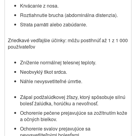
Krvácanie z nosa.
Roztiahnutie brucha (abdominálna distenzia).
Strata pamäti alebo zabúdanie.
Zriedkavé vedľajšie účinky: môžu postihnúť až 1 z 1 000
používateľov
Zníženie normálnej telesnej teploty.
Neobvyklý tlkot srdca.
Náhle nevysvetliteľné úmrtie.
Zápal podžalúdkovej žľazy, ktorý spôsobuje silnú
bolesť žalúdka, horúčku a nevoľnosť.
Ochorenie pečene prejavujúce sa zožltnutím kože
a očných bielkov.
Ochorenie svalov prejavujúce sa
nevysvetliteľnými bolesťami.