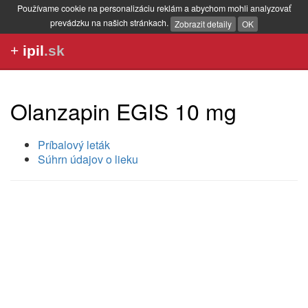
Používame cookie na personalizáciu reklám a abychom mohli analyzovať
prevádzku na našich stránkach.
Zobrazit detaily
OK
+
ipil
.sk
Olanzapin EGIS 10 mg
Príbalový leták
Súhrn údajov o lieku