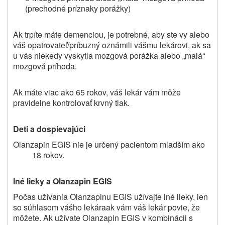
(prechodné príznaky porážky)
Ak trpíte máte demenciou, je potrebné, aby ste vy alebo
váš opatrovateľ/príbuzný oznámili vášmu lekárovi, ak sa
u vás niekedy vyskytla mozgová porážka alebo „malá“
mozgová príhoda.
Ak máte viac ako 65 rokov, váš lekár vám môže
pravidelne kontrolovať krvný tlak.
Deti a dospievajúci
Olanzapin EGIS nie je určený pacientom mladším ako
18 rokov.
Iné lieky a Olanzapin EGIS
Počas užívania Olanzapinu EGIS užívajte iné lieky, len
so súhlasom vášho lekáraak vám váš lekár povie, že
môžete. Ak užívate Olanzapin EGIS v kombinácii s