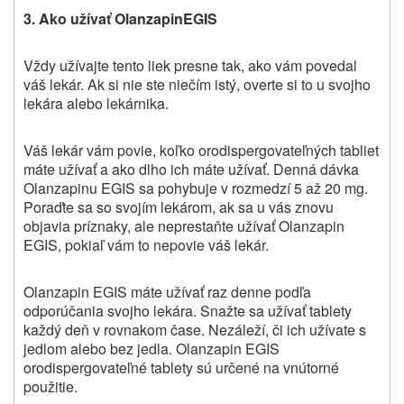
3. Ako užívať Olanzapin
EGIS
Vždy užívajte tento liek presne tak, ako vám povedal
váš lekár. Ak si nie ste niečím istý, overte si to u svojho
lekára alebo lekárnika.
Váš lekár vám povie, koľko orodispergovateľných tabliet
máte užívať a ako dlho ich máte užívať. Denná dávka
Olanzapinu EGIS sa pohybuje v rozmedzí 5 až 20 mg.
Poraďte sa so svojím lekárom, ak sa u vás znovu
objavia príznaky, ale neprestaňte užívať Olanzapin
EGIS, pokiaľ vám to nepovie váš lekár.
Olanzapin EGIS máte užívať raz denne podľa
odporúčania svojho lekára. Snažte sa užívať tablety
každý deň v rovnakom čase. Nezáleží, či ich užívate s
jedlom alebo bez jedla. Olanzapin EGIS
orodispergovateľné tablety sú určené na vnútorné
použitie.