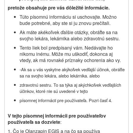
pretože obsahuje pre vás dôležité informácie.
Túto písomnú informáciu si uschovajte. Možno
bude potrebné, aby ste si ju znovu prečítali.
Ak máte akékoľvek ďalšie otázky, obráťte sa na
svojho lekára, lekárnika alebo zdravotnú sestru.
Tento liek bol predpísaný vám. Nedávajte ho
nikomu inému. Môže mu uškodiť, dokonca aj
vtedy, ak má rovnaké príznaky ochorenia ako vy.
-
Ak sa u vás vyskytne akýkoľvek vedľajší účinok, obráťte
sa na svojho lekára, alebo lekárnika. alebo
zdravotnú sestru. To sa týka aj akýchkoľvek vedľajších
účinkov, ktoré nie sú uvedené v tejto
písomnej informácii pre používateľa. Pozri časť 4.
V tejto písomnej informácii pre používateľov
používateľa sa dozviete
:
1. Čo je Olanzapin EGIS a na čo sa používa