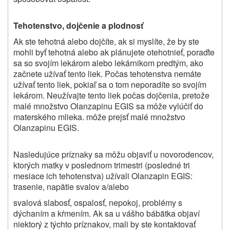
Tehotenstvo, dojčenie a plodnosť
Ak ste tehotná alebo dojčíte, ak si myslíte, že by ste
mohli byť tehotná alebo ak plánujete otehotnieť, poraďte
sa so svojím lekárom alebo lekárnikom predtým, ako
začnete užívať tento liek. Počas tehotenstva nemáte
užívať tento liek, pokiaľ sa o tom neporadíte so svojím
lekárom. Neužívajte tento liek počas dojčenia, pretože
malé množstvo Olanzapinu EGIS sa môže vylúčiť do
materského mlieka. môže prejsť malé množstvo
Olanzapinu EGIS.
Nasledujúce príznaky sa môžu objaviť u novorodencov,
ktorých matky v poslednom trimestri (posledné tri
mesiace ich tehotenstva) užívali Olanzapin EGIS:
trasenie, napätie svalov a/alebo
svalová slabosť, ospalosť, nepokoj, problémy s
dýchaním a kŕmením. Ak sa u vášho bábätka objaví
niektorý z týchto príznakov, mali by ste kontaktovať