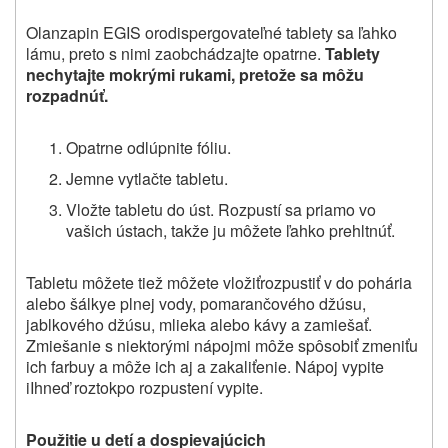
Olanzapin EGIS orodispergovateľné tablety sa ľahko
lámu, preto s nimi zaobchádzajte opatrne.
Tablety
nechytajte mokrými rukami, pretože sa môžu
rozpadnúť.
Opatrne odlúpnite fóliu.
Jemne vytlačte tabletu.
Vložte tabletu do úst. Rozpustí sa priamo vo
vašich ústach, takže ju môžete ľahko prehltnúť.
Tabletu môžete tiež môžete vložiťrozpustiť v do pohária
alebo šálkye plnej vody, pomarančového džúsu,
jablkového džúsu, mlieka alebo kávy a zamiešať.
Zmiešanie s niektorými nápojmi môže spôsobiť zmeniťu
ich farbuy a môže ich aj a zakaliťenie. Nápoj vypite
iIhneď roztokpo rozpustení vypite.
Použitie u detí a dospievajúcich