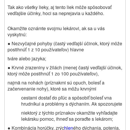
Tak ako všetky lieky, aj tento liek môže spôsobovať
vedľajšie účinky, hoci sa neprejavia u každého.
Okamžite oznámte svojmu lekárovi, ak sa u vás
vyskytnú:
● Nezvyčajné pohyby (častý vedľajší účinok, ktorý môže
postihnúť 1 z 10 používateľov) hlavne
tváre alebo jazyka;
● Krvné zrazeniny v žilách (menej častý vedľajší účinok,
ktorý môže postihnúť 1 zo 100 používateľov),
najmä na nohách (príznakmi sú opuch, bolesť a
začervenanie nohy), ktoré sa môžu krvnými
cestami dostať do pľúc a spôsobiť bolesť vna
hrudníkui a problémy s dýchaním. Ak spozorujete
niektorý z týchto príznakov okamžite vyhľadajte
lekársku pomoc, ihneď sa poraďte s lekárom;
● Kombinácia horúčky, zrýc
hlen
ého dýchania, potenia,