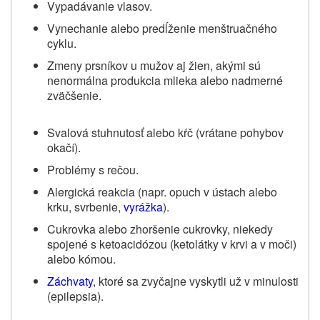
Vypadávanie vlasov.
Vynechanie alebo predĺženie menštruačného
cyklu.
Zmeny prsníkov u mužov aj žien, akými sú
nenormálna produkcia mlieka alebo nadmerné
zväčšenie.
Svalová stuhnutosť alebo kŕč (vrátane pohybov
okačí).
Problémy s rečou.
Alergická reakcia (napr. opuch v ústach alebo
krku, svrbenie,
vyrážka
).
Cukrovka alebo zhoršenie cukrovky, niekedy
spojené s ketoacidózou (ketolátky v krvi a v moči)
alebo kómou.
Záchvaty
, ktoré sa zvyčajne vyskytli už v minulosti
(epilepsia).