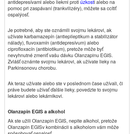
antidepresívami alebo liekmi proti
úzkost
i alebo na
pomoc pri zaspávaní (trankvilizéry), môžete sa ccítiť
ospalýosť.
Je potrebné, aby ste oznámili svojmu lekárovi, ak
užívate karbamazepín (antiepileptikum a stabilizátor
nálady), fluvoxamín (antidepresívum) alebo
ciprofloxacín (antibiotikum), pretože môže byť
nevyhnutné zmeniť vašu dávku Olanzapinu EGIS.
Zvlášť oznámte svojmu lekárovi, ak užívate lieky na
Parkinsonovu chorobu.
Ak teraz užívate alebo ste v poslednom čase užívali, či
práve budete užívať ďalšie lieky, povedzte to svojmu
lekárovi alebo lekárnikovi.
Olanzapin EGIS a alkohol
Ak ste užili Olanzapin EGIS, nepite alkohol, pretože
Olanzapin EGISv kombinácii s alkoholom vám môže
spôsobovať ospalosť.