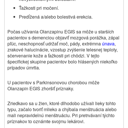
Ťažkosti pri močení.
Predĺžená a/alebo bolestivá erekcia.
Počas užívania Olanzapinu EGIS sa môže u starších
pacientov s demenciou objaviť mozgová porážka, zápal
pľúc, neschopnosť udržať moč, pády, extrémna
únava
,
zrakové halucinácie, vzostup zvýšenie telesnej teploty,
sčervenanie kože a ťažkosti pri chôdzi. V tejto
špecifickej skupine pacientov bolo hlásených niekoľko
prípadov úmrtia.
U pacientov s Parkinsonovou chorobou môže
Olanzapin EGIS zhoršiť príznaky.
Zriedkavo sa u žien, ktoré dlhodobo užívali lieky tohto
typu, začalo tvoriť mlieko a chýbala menštruácia alebo
mali nepravidelnú menštruáciu. Pri pretrvávaní týchto
príznakov to oznámte svojmu lekárovi.