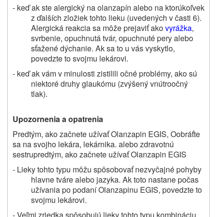
- keď ak ste alergický na olanzapín alebo na ktorúkoľvek
z ďalších zložiek tohto lieku (uvedených v časti 6).
Alergická reakcia sa môže prejaviť ako
vyrážka
,
svrbenie, opuchnutá tvár, opuchnuté pery alebo
sťažené dýchanie. Ak sa to u vás vyskytlo,
povedzte to svojmu lekárovi.
- keď ak vám v minulosti zistilili očné problémy, ako sú
niektoré druhy glaukómu (zvýšený vnútroočný
tlak).
Upozornenia a opatrenia
Predtým, ako začnete užívať Olanzapin EGIS, Oobráťte
sa na svojho lekára, lekárnika. alebo zdravotnú
sestrupredtým, ako začnete užívať Olanzapin EGIS
- Lieky tohto typu môžu spôsobovať nezvyčajné pohyby
hlavne tváre alebo jazyka. Ak toto nastane počas
užívania po podaní Olanzapinu EGIS, povedzte to
svojmu lekárovi.
- Veľmi zriedka spôsobujú lieky tohto typu kombináciu