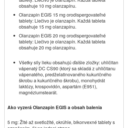
obsahuje 10 mg olanzapínu.
Olanzapin EGIS 15 mg orodispergovateľné
tablety:
Liečivo je olanzapín.
Každá tableta
obsahuje 15 mg olanzapínu.
Olanzapin EGIS 20 mg orodispergovateľné
tablety:
Liečivo je olanzapín.
Každá tableta
obsahuje 20 mg olanzapínu.
Všetky sily lieku obsahujú ďalšie zložky:
uhličitan
vápenatý DC CS90 (ktorý sa skladá z uhličitanu
vápenatého, predželatinovaného kukuričného
škrobu a kukuričného škrobu), monohydrát
laktózy, krospovidón, aspartám (E951),
magnéziumstearát.
Ako vyzerá Olanzapin EGIS a obsah balenia
5 mg: Žlté až svetložlté, okrúhle, bikonvexné tablety s