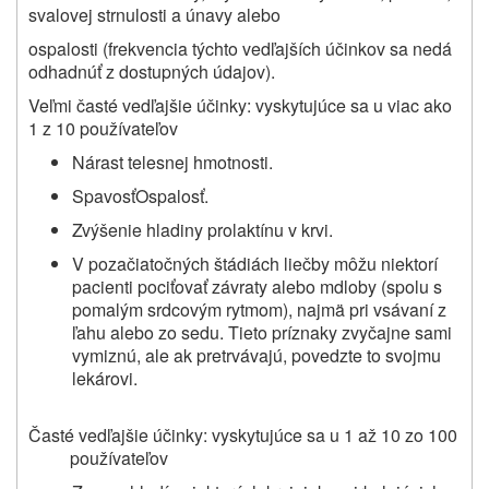
svalovej strnulosti a únavy alebo
ospalosti (frekvencia týchto vedľajších účinkov sa nedá
odhadnúť z dostupných údajov).
Veľmi časté vedľajšie účinky: vyskytujúce sa u viac ako
1 z 10 používateľov
Nárast telesnej hmotnosti.
SpavosťOspalosť.
Zvýšenie hladiny prolaktínu v krvi.
V pozačiatočných štádiách liečby môžu niektorí
pacienti pociťovať závraty alebo mdloby (spolu s
pomalým srdcovým rytmom), najmä pri vsávaní z
ľahu alebo zo sedu. Tieto príznaky zvyčajne sami
vymiznú, ale ak pretrvávajú, povedzte to svojmu
lekárovi.
Časté vedľajšie účinky: vyskytujúce sa u 1 až 10 zo 100
používateľov