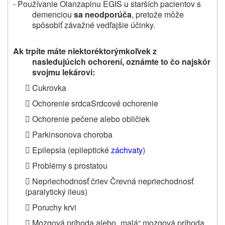
- Používanie Olanzapinu EGIS u starších pacientov s
demenciou
sa neodporúča
, pretože môže
spôsobiť závažné vedľajšie účinky.
Ak trpíte máte niektoréktorýmkoľvek z
nasledujúcich ochorení, oznámte to čo najskôr
svojmu lekárovi:
 Cukrovka
 Ochorenie srdcaSrdcové ochorenie
 Ochorenie pečene alebo obličiek
 Parkinsonova choroba
 Epilepsia (epileptické
záchvaty
)
 Problémy s prostatou
 Nepriechodnosť čriev Črevná nepriechodnosť
(paralytický ileus)
 Poruchy krvi
 Mozgová príhoda alebo „malá“ mozgová príhoda