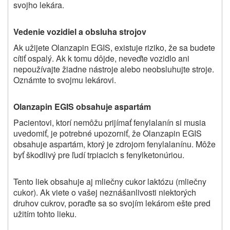
svojho lekára.
Vedenie vozidiel a obsluha strojov
Ak užijete Olanzapin EGIS, existuje riziko, že sa budete
cítiť ospalý. Ak k tomu dôjde, neveďte vozidlo ani
nepoužívajte žiadne nástroje alebo neobsluhujte stroje.
Oznámte to svojmu lekárovi.
Olanzapin EGIS obsahuje aspartám
Pacientovi, ktorí nemôžu prijímať fenylalanín si musia
uvedomiť, je potrebné upozorniť, že Olanzapin EGIS
obsahuje aspartám, ktorý je zdrojom fenylalanínu. Môže
byť škodlivý pre ľudí trpiacich s fenylketonúriou.
Tento liek obsahuje aj mliečny cukor laktózu (mliečny
cukor). Ak viete o vašej neznášanlivosti niektorých
druhov cukrov, poraďte sa so svojím lekárom ešte pred
užitím tohto lieku.