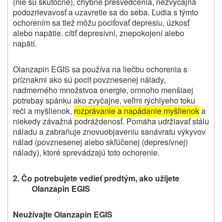
(nie sú skutočné), chybné presvedčenia, nezvyčajná
podozrievavosť a uzavretie sa do seba. Ľudia s týmto
ochorením sa tiež môžu pociťovať depresiu, úzkosť
alebo napätie. cítiť depresívni, znepokojení alebo
napätí.
Olanzapin EGIS sa používa na liečbu ochorenia s
príznakmi ako sú pocit povznesenej nálady,
nadmerného množstvoa energie, omnoho menšiaej
potrebay spánku ako zvyčajne, veľmi rýchlyeho toku
reči a myšlienok,
rozprávanie a napádanie myšlienok
a
niekedy závažná podráždenosť. Pomáha udržiavať stálu
náladu a zabraňuje znovuobjaveniu sanávratu výkyvov
nálad (povznesenej alebo skľúčenej (depresívnej)
nálady), ktoré sprevádzajú toto ochorenie.
2. Čo potrebujete vedieť predtým, ako užijete
Olanzapin EGIS
Neužívajte Olanzapin EGIS