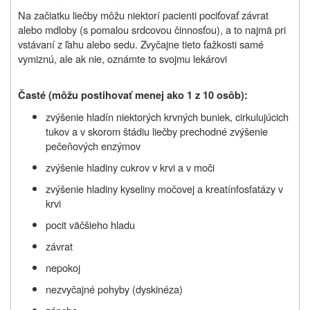
Na začiatku liečby môžu niektorí pacienti pociťovať závrat
alebo mdloby (s pomalou srdcovou činnosťou), a to najmä pri
vstávaní z ľahu alebo sedu. Zvyčajne tieto ťažkosti samé
vymiznú, ale ak nie, oznámte to svojmu lekárovi
Časté (môžu postihovať menej ako 1 z 10 osôb):
zvýšenie hladín niektorých krvných buniek, cirkulujúcich
tukov a v skorom štádiu liečby prechodné zvýšenie
pečeňových enzýmov
zvýšenie hladiny cukrov v krvi a v moči
zvýšenie hladiny kyseliny močovej a kreatínfosfatázy v
krvi
pocit väčšieho hladu
závrat
nepokoj
nezvyčajné pohyby (dyskinéza)