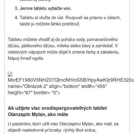
Jemne tabletu vytlačte von.
Tabletu si vložte do úst. Rozpustí sa priamo v ústach,
takže ju môžete ľahko prehltnúť.
Tabletu môžete vhodiť aj do pohára vody, pomarančového
džúsu, jablkového džúsu, mlieka alebo kávy a zamiešať. V
niektorých nápojoch môže dôjsť k zmene farby a zakaleniu.
Nápoj ihneď vypite.
MorEF1980V5NHZ07QImcNHmSSB/HpyAwKIjr9RHE323xw
name="Obrázok 2" align="bottom" width="455"
height="87" border= "0">
Ak užijete viac orodispergovateľných tabliet
Olanzapin Mylan, ako máte
U pacientov, ktorí užili viac Olanzapinu Mylan, ako mali, sa
objavili nasledovné príznaky: rýchly tlkot srdca,