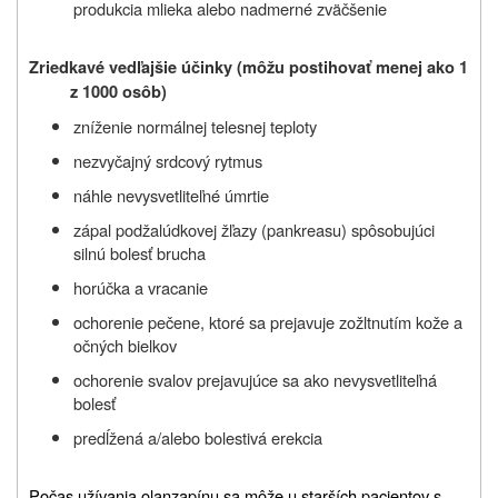
produkcia mlieka alebo nadmerné zväčšenie
Zriedkavé vedľajšie účinky (môžu postihovať menej ako 1
z 1000 osôb)
zníženie normálnej telesnej teploty
nezvyčajný srdcový rytmus
náhle nevysvetliteľné úmrtie
zápal podžalúdkovej žľazy (pankreasu) spôsobujúci
silnú bolesť brucha
horúčka a vracanie
ochorenie pečene, ktoré sa prejavuje zožltnutím kože a
očných bielkov
ochorenie svalov prejavujúce sa ako nevysvetliteľná
bolesť
predĺžená a/alebo bolestivá erekcia
Počas užívania olanzapínu sa môže u starších pacientov s