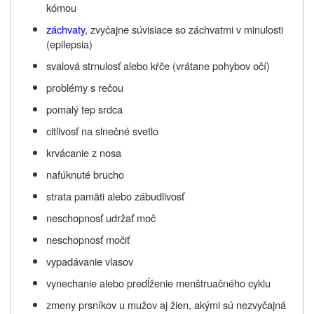
kómou
záchvaty
, zvyčajne súvisiace so záchvatmi v minulosti
(epilepsia)
svalová strnulosť alebo kŕče (vrátane pohybov očí)
problémy s rečou
pomalý tep srdca
citlivosť na slnečné svetlo
krvácanie z nosa
nafúknuté brucho
strata pamäti alebo zábudlivosť
neschopnosť udržať moč
neschopnosť močiť
vypadávanie vlasov
vynechanie alebo predĺženie menštruačného cyklu
zmeny prsníkov u mužov aj žien, akými sú nezvyčajná