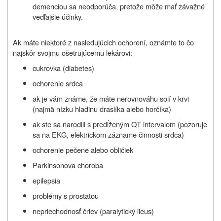
demenciou sa neodporúča, pretože môže mať závažné
vedľajšie účinky.
Ak máte niektoré z nasledujúcich ochorení, oznámte to čo
najskôr svojmu ošetrujúcemu lekárovi:
cukrovka (diabetes)
ochorenie srdca
ak je vám známe, že máte nerovnováhu solí v krvi
(najmä nízku hladinu draslíka alebo horčíka)
ak ste sa narodili s predĺženým QT intervalom (pozoruje
sa na EKG, elektrickom zázname činnosti srdca)
ochorenie pečene alebo obličiek
Parkinsonova choroba
epilepsia
problémy s prostatou
nepriechodnosť čriev (paralytický ileus)