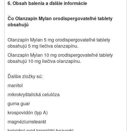
6. Obsah balenia a ďalšie informácie
Čo Olanzapin Mylan orodispergovateľné tablety
obsahujú
Olanzapin Mylan 5 mg orodispergovateľné tablety
obsahujú 5 mg liečiva olanzapínu.
Olanzapin Mylan 10 mg orodispergovateľné tablety
obsahujú 10 mg liečiva olanzapínu.
Ďalšie zložky sú:
manitol
mikrokryštalická celulóza
guma guar
krospovidón (typ A)
magnéziumstearát
koloidný oxid kremičitý bezvodý