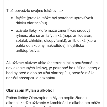
Tiež povedzte svojmu lekárovi, ak:
fajčíte (pretože môže byť potrebné upraviť vašu
dávku olanzapínu)
užívate lieky, ktoré môžu zmeniť váš srdcový
rytmus, ako sú antiarytmiká (napr. amiodarón,
sotalol, chinidín, disopyramid), antibiotiká (ktoré
patria do skupiny makrolidov), tricyklické
antidepresíva.
Ak užívate aktívne uhlie (chemická látka používaná na
naviazanie iných liekov), je potrebné ho užiť najmenej 2
hodiny pred alebo po užití olanzapínu, pretože môže
narušiť absorpciu olanzapínu.
Olanzapin Mylan a alkohol
Počas liečby Olanzapinom Mylan nepite žiaden
alkohol, keďže užívanie v kombinácii s alkoholom môže