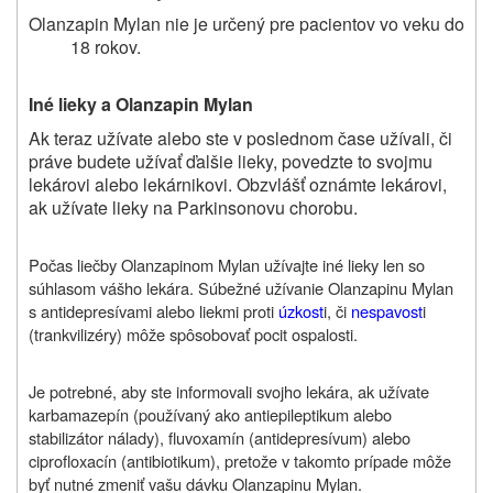
Olanzapin Mylan nie je určený pre pacientov vo veku do
18 rokov.
Iné lieky a Olanzapin Mylan
Ak teraz užívate alebo ste v poslednom čase užívali, či
práve budete užívať ďalšie lieky, povedzte to svojmu
lekárovi alebo lekárnikovi. Obzvlášť oznámte lekárovi,
ak užívate lieky na Parkinsonovu chorobu.
Počas liečby Olanzapinom Mylan užívajte iné lieky len so
súhlasom vášho lekára. Súbežné užívanie Olanzapinu Mylan
s antidepresívami alebo liekmi proti
úzkost
i, či
nespavost
i
(trankvilizéry) môže spôsobovať pocit ospalosti.
Je potrebné, aby ste informovali svojho lekára, ak užívate
karbamazepín (používaný ako antiepileptikum alebo
stabilizátor nálady), fluvoxamín (antidepresívum) alebo
ciprofloxacín (antibiotikum), pretože v takomto prípade môže
byť nutné zmeniť vašu dávku Olanzapinu Mylan.