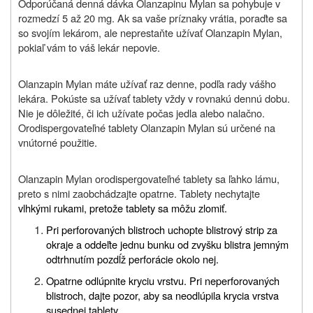
Odporúčaná denná dávka Olanzapinu Mylan sa pohybuje v
rozmedzí 5 až 20 mg. Ak sa vaše príznaky vrátia, poraďte sa
so svojím lekárom, ale neprestaňte užívať Olanzapin Mylan,
pokiaľ vám to váš lekár nepovie.
Olanzapin Mylan máte užívať raz denne, podľa rady vášho
lekára. Pokúste sa užívať tablety vždy v rovnakú dennú dobu.
Nie je dôležité, či ich užívate počas jedla alebo nalačno.
Orodispergovateľné tablety Olanzapin Mylan sú určené na
vnútorné použitie.
Olanzapin Mylan orodispergovateľné tablety sa ľahko lámu,
preto s nimi zaobchádzajte opatrne. Tablety nechytajte
vlhkými rukami, pretože tablety sa môžu zlomiť.
Pri perforovaných blistroch uchopte blistrový strip za
okraje a oddeľte jednu bunku od zvyšku blistra jemným
odtrhnutím pozdĺž perforácie okolo nej.
Opatrne odlúpnite kryciu vrstvu. Pri neperforovaných
blistroch, dajte pozor, aby sa neodlúpila krycia vrstva
susednej tablety.