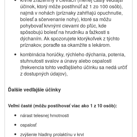
účinok, ktorý môže postihnúť až 1 zo 100 osôb),
najmä v nohách (príznaky zahŕňajú opuchnutie,
bolesť a sčervenanie nohy), ktoré sa môžu
pohybovať krvnými cievami do pľúc, kde
spôsobujú bolesť na hrudníku a ťažkosti s
dýchaním. Ak spozorujete ktorýkoľvek z týchto
príznakov, poraďte sa okamžite s lekárom.
kombinácia horúčky, rýchleho dýchania, potenia,
stuhnutosti svalov a únavy alebo ospalosti
(frekvencia tohto vedľajšieho účinku sa nedá určiť
z dostupných údajov),
Ďalšie vedľajšie účinky
Veľmi časté (môžu postihovať viac ako 1 z 10 osôb):
nárast telesnej hmotnosti
ospalosť
zvýšenie hladiny prolaktínu v krvi