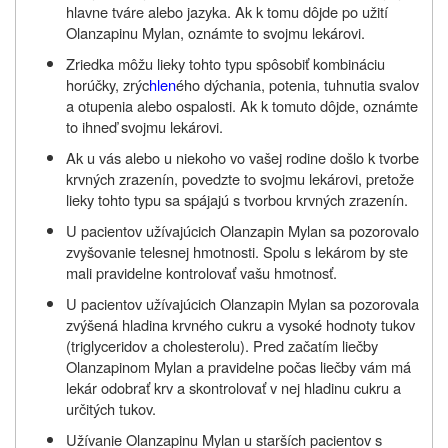
hlavne tváre alebo jazyka. Ak k tomu dôjde po užití
Olanzapinu Mylan, oznámte to svojmu lekárovi.
Zriedka môžu lieky tohto typu spôsobiť kombináciu
horúčky, zrýc
hlen
ého dýchania, potenia, tuhnutia svalov
a otupenia alebo ospalosti. Ak k tomuto dôjde, oznámte
to ihneď svojmu lekárovi.
Ak u vás alebo u niekoho vo vašej rodine došlo k tvorbe
krvných zrazenín, povedzte to svojmu lekárovi, pretože
lieky tohto typu sa spájajú s tvorbou krvných zrazenín.
U pacientov užívajúcich Olanzapin Mylan sa pozorovalo
zvyšovanie telesnej hmotnosti. Spolu s lekárom by ste
mali pravidelne kontrolovať vašu hmotnosť.
U pacientov užívajúcich Olanzapin Mylan sa pozorovala
zvýšená hladina krvného cukru a vysoké hodnoty tukov
(triglyceridov a cholesterolu). Pred začatím liečby
Olanzapinom Mylan a pravidelne počas liečby vám má
lekár odobrať krv a skontrolovať v nej hladinu cukru a
určitých tukov.
Užívanie Olanzapinu Mylan u starších pacientov s