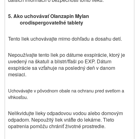
5. Ako uchovávať Olanzapin Mylan
orodispergovateľné tablety
Tento liek uchovávajte mimo dohľadu a dosahu detí.
Nepoužívajte tento liek po dátume exspirácie, ktorý je
uvedený na škatuli a blistri/fľaši po EXP. Dátum
exspirácie sa vzťahuje na posledný deň v danom
mesiaci.
Uchovávajte v pôvodnom obale na ochranu pred svetlom a
vlhkosťou.
Nelikvidujte lieky odpadovou vodou alebo domovým
odpadom. Nepoužitý liek vráťte do lekárne. Tieto
opatrenia pomôžu chrániť životné prostredie.