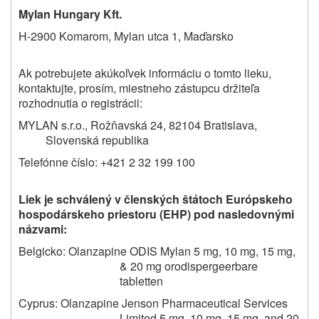
Mylan Hungary Kft.
H-2900 Komarom, Mylan utca 1, Maďarsko
Ak potrebujete akúkoľvek informáciu o tomto lieku,
kontaktujte, prosím, miestneho zástupcu držiteľa
rozhodnutia o registrácii:
MYLAN s.r.o., Rožňavská 24, 82104 Bratislava,
Slovenská republika
Telefónne číslo: +421 2 32 199 100
Liek je schválený v členských štátoch Európskeho
hospodárskeho priestoru (EHP) pod nasledovnými
názvami:
Belgicko: Olanzapine ODIS Mylan 5 mg, 10 mg, 15 mg,
& 20 mg orodispergeerbare
tabletten
Cyprus: Olanzapine Jenson Pharmaceutical Services
Limited 5 mg, 10 mg, 15 mg, and 20