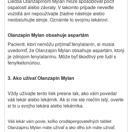
Liečba Olanzapinom Mylan môže spôsobovať pocit
ospalosti alebo závraty. V takomto prípade neveďte
vozidlá ani nepoužívajte žiadne nástroje alebo
neobsluhujte stroje. Oznámte to svojmu lekárovi.
Olanzapin Mylan obsahuje aspartám
Pacienti, ktorí nemôžu prijímať fenylalanín, si musia
uvedomiť, že Olanzapin Mylan obsahuje aspartám, ktorý
je zdrojom fenylalanínu. Môže byť škodlivý pre ľudí s
fenylketonúriou.
3. Ako užívať Olanzapin Mylan
Vždy užívajte tento liek presne tak, ako vám povedal
váš lekár alebo lekárnik. Ak si nie ste niečím istý, overte
si to u svojho lekára alebo lekárnika.
Váš lekár vám povie, koľko orodispergovateľných tabliet
Olanzapinu Mylan máte užívať a ako dlho ich máte užívať.