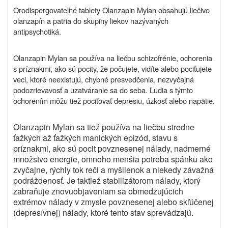
Orodispergovateľné tablety Olanzapin Mylan obsahujú liečivo
olanzapín a patria do skupiny liekov nazývaných
antipsychotiká.
Olanzapin Mylan sa používa na liečbu schizofrénie, ochorenia
s príznakmi, ako sú pocity, že počujete, vidíte alebo pociťujete
veci, ktoré neexistujú, chybné presvedčenia, nezvyčajná
podozrievavosť a uzatváranie sa do seba. Ľudia s týmto
ochorením môžu tiež pociťovať depresiu, úzkosť alebo napätie.
Olanzapin Mylan sa tiež používa na liečbu stredne
ťažkých až ťažkých manických epizód, stavu s
príznakmi, ako sú pocit povznesenej nálady, nadmerné
množstvo energie, omnoho menšia potreba spánku ako
zvyčajne, rýchly tok reči a myšlienok a niekedy závažná
podráždenosť. Je taktiež stabilizátorom nálady, ktorý
zabraňuje znovuobjaveniam sa obmedzujúcich
extrémov nálady v zmysle povznesenej alebo skľúčenej
(depresívnej) nálady, ktoré tento stav sprevádzajú.