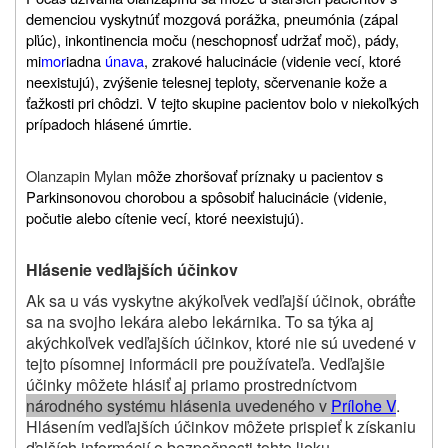
demenciou vyskytnúť mozgová porážka, pneumónia (zápal
pľúc), inkontinencia moču (neschopnosť udržať moč), pády,
mi
mor
iadna
únava
, zrakové halucinácie (videnie vecí, ktoré
neexistujú), zvýšenie telesnej teploty, sčervenanie kože a
ťažkosti pri chôdzi. V tejto skupine pacientov bolo v niekoľkých
prípadoch hlásené úmrtie.
Olanzapin Mylan
môže zhoršovať príznaky u pacientov s
Parkinsonovou chorobou a spôsobiť halucinácie (videnie,
počutie alebo cítenie vecí, ktoré neexistujú).
Hlásenie vedľajších účinkov
Ak sa u vás vyskytne akýkoľvek vedľajší účinok, obráťte
sa na svojho lekára alebo lekárnika. To sa týka aj
akýchkoľvek vedľajších účinkov, ktoré nie sú uvedené v
tejto písomnej informácii pre používateľa. Vedľajšie
účinky môžete hlásiť aj priamo prostredníctvom
národného systému hlásenia uvedeného v
Prílohe V
.
Hlásením vedľajších účinkov môžete prispieť k získaniu
ďalších informácií o bezpečnosti tohto lieku
.