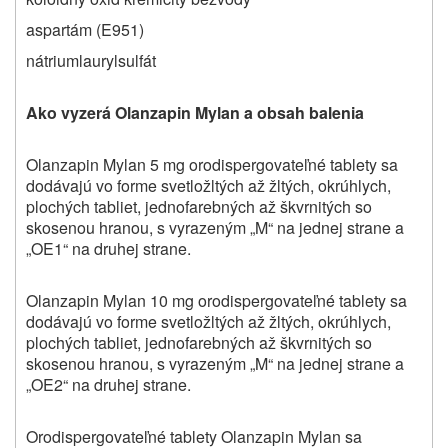
aspartám (E951)
nátriumlaurylsulfát
Ako vyzerá Olanzapin Mylan a obsah balenia
Olanzapin Mylan 5 mg orodispergovateľné tablety sa
dodávajú vo forme svetložltých až žltých, okrúhlych,
plochých tabliet, jednofarebných až škvrnitých so
skosenou hranou, s vyrazeným „M“ na jednej strane a
„OE1“ na druhej strane.
Olanzapin Mylan 10 mg orodispergovateľné tablety sa
dodávajú vo forme svetložltých až žltých, okrúhlych,
plochých tabliet, jednofarebných až škvrnitých so
skosenou hranou, s vyrazeným „M“ na jednej strane a
„OE2“ na druhej strane.
Orodispergovateľné tablety Olanzapin Mylan sa