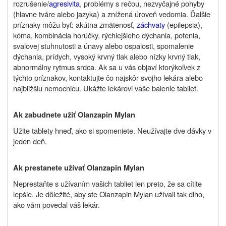
rozrušenie/
agresivita
, problémy s rečou, nezvyčajné pohyby
(hlavne tváre alebo jazyka) a znížená úroveň vedomia. Ďalšie
príznaky môžu byť: akútna zmätenosť,
záchvaty
(epilepsia),
kóma, kombinácia horúčky, rýchlejšieho dýchania, potenia,
svalovej stuhnutosti a únavy alebo ospalosti, spomalenie
dýchania, prídych, vysoký krvný tlak alebo nízky krvný tlak,
abnormálny rytmus srdca. Ak sa u vás objaví ktorýkoľvek z
týchto príznakov, kontaktujte čo najskôr svojho lekára alebo
najbližšiu nemocnicu. Ukážte lekárovi vaše balenie tabliet.
Ak zabudnete užiť Olanzapin Mylan
Užite tablety hneď, ako si spomeniete. Neužívajte dve dávky v
jeden deň.
Ak prestanete užívať Olanzapin Mylan
Neprestaňte s užívaním vašich tabliet len preto, že sa cítite
lepšie. Je dôležité, aby ste Olanzapin Mylan užívali tak dlho,
ako vám povedal váš lekár.