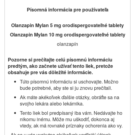
Písomná informácia pre používateľa
Olanzapin Mylan 5 mg orodispergovateľné tablety
Olanzapin Mylan 10 mg orodispergovateľné tablety
olanzapín
Pozorne si prečítajte celú písomnú informáciu
predtým, ako začnete užívať
tento liek, pretože
obsahuje pre vás dôležité informácie.
Túto písomnú informáciu si uschovajte. Možno
bude potrebné, aby ste si ju znovu prečítali.
Ak máte akékoľvek ďalšie otázky, obráťte sa na
svojho lekára alebo lekárnika.
Tento liek bol predpísaný iba vám. Nedávajte ho
nikomu inému. Môže mu uškodiť, dokonca aj
vtedy, ak má rovnaké príznaky ochorenia ako vy.
- Ak sa u vás vyskytne akýkoľvek vedľajší účinok,