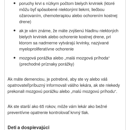
poruchy krvi s nízkym počtom bielych krviniek (ktoré
môžu byť spôsobené niektorými liekmi, liečbou
ožarovaním, chemoterapiou alebo ochorením kostnej
drene)
ak je vám známe, že máte zvýšenú hladinu niektorých
bielych krviniek alebo ochorenie kostnej drene, pri
ktorom sa nadmerne vytvárajú krvinky, nazývané
myeloproliferatívne ochorenie
mozgová porážka alebo „malá mozgová príhoda“
(prechodné príznaky porážky)
Ak máte demenciou, je potrebné, aby ste vy alebo váš
opatrovateľ/príbuzný informovali vášho lekára, ak ste niekedy
prekonali mozgovú porážku alebo „malú mozgovú príhodu“.
Ak ste starší ako 65 rokov, môže vám lekár ako bežné
preventívne opatrenie kontrolovať krvný tlak.
Deti a dospievajúci