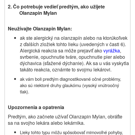
2. Čo potrebuje vedieť predtým, ako užijete
Olanzapin Mylan
Neužívajte Olanzapin Mylan:
ak ste alergický na olanzapín alebo na ktorúkoľvek
z ďalších zložiek tohto lieku (uvedených v časti 6).
Alergická reakcia sa môže prejaviť ako
vyrážka
,
svrbenie, opuchnutie tváre, opuchnutie pier alebo
dýchavica (sťažené dýchanie). Ak sa u vás vyskytla
takáto reakcia, oznámte to svojmu lekárovi.
ak vám boli predtým diagnostikované očné problémy,
ako sú niektoré druhy glaukómu (vysoký vnútroočný
tlak).
Upozornenia a opatrenia
Predtým, ako začnete užívať Olanzapin Mylan, obráťte
sa na svojho lekára alebo lekárnika.
Lieky tohto typu môžu spôsobovať mimovoľné pohyby,