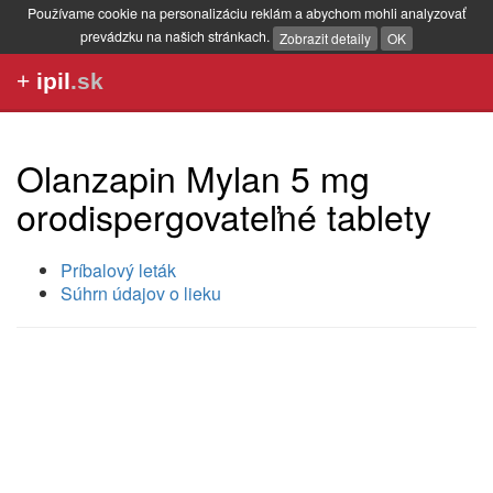
Používame cookie na personalizáciu reklám a abychom mohli analyzovať
prevádzku na našich stránkach.
Zobrazit detaily
OK
+
ipil
.sk
Olanzapin Mylan 5 mg
orodispergovateľné tablety
Príbalový leták
Súhrn údajov o lieku