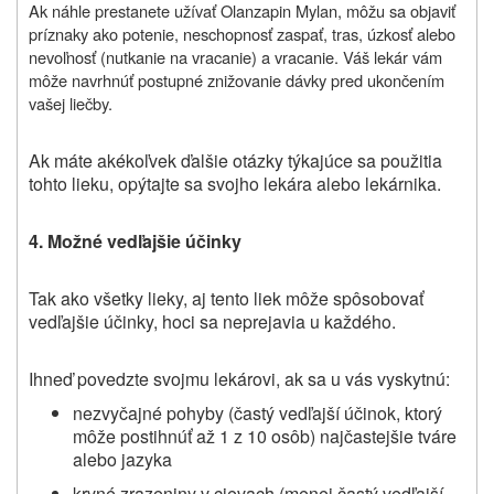
Ak náhle prestanete užívať Olanzapin Mylan, môžu sa objaviť
príznaky ako potenie, neschopnosť zaspať, tras, úzkosť alebo
nevoľnosť (nutkanie na vracanie) a vracanie. Váš lekár vám
môže navrhnúť postupné znižovanie dávky pred ukončením
vašej liečby.
Ak máte akékoľvek ďalšie otázky týkajúce sa použitia
tohto lieku, opýtajte sa svojho lekára alebo lekárnika.
4. Možné vedľajšie účinky
Tak ako všetky lieky, aj tento liek môže spôsobovať
vedľajšie účinky, hoci sa neprejavia u každého.
Ihneď povedzte svojmu lekárovi, ak sa u vás vyskytnú:
nezvyčajné pohyby (častý vedľajší účinok, ktorý
môže postihnúť až 1 z 10 osôb) najčastejšie tváre
alebo jazyka
krvné zrazeniny v cievach (menej častý vedľajší