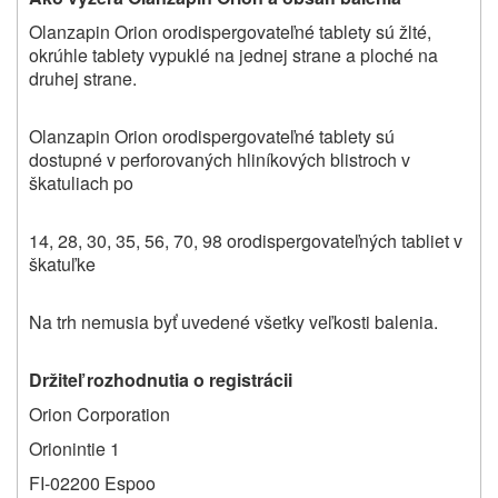
Olanzapin Orion orodispergovateľné tablety sú žlté,
okrúhle tablety vypuklé na jednej strane a ploché na
druhej strane.
Olanzapin Orion orodispergovateľné tablety sú
dostupné v perforovaných hliníkových blistroch v
škatuliach po
14, 28, 30, 35, 56, 70, 98
orodispergovateľných
tabliet v
škatuľke
Na trh nemusia byť uvedené všetky veľkosti balenia.
Držiteľ rozhodnutia o registrácii
Orion Corporation
Orionintie 1
FI-02200 Espoo