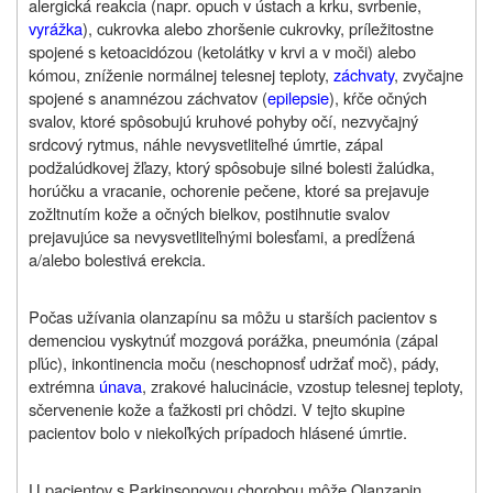
alergická reakcia (napr. opuch v ústach a krku, svrbenie,
vyrážka
), cukrovka alebo zhoršenie cukrovky, príležitostne
spojené s ketoacidózou (ketolátky v krvi a v moči) alebo
kómou, zníženie normálnej telesnej teploty,
záchvaty
, zvyčajne
spojené s anamnézou záchvatov (
epilepsie
), kŕče očných
svalov, ktoré spôsobujú kruhové pohyby očí, nezvyčajný
srdcový rytmus, náhle nevysvetliteľné úmrtie, zápal
podžalúdkovej žľazy, ktorý spôsobuje silné bolesti žalúdka,
horúčku a vracanie, ochorenie pečene, ktoré sa prejavuje
zožltnutím kože a očných bielkov, postihnutie svalov
prejavujúce sa nevysvetliteľnými bolesťami, a predĺžená
a/alebo bolestivá erekcia.
Počas užívania olanzapínu sa môžu u starších pacientov s
demenciou vyskytnúť mozgová porážka, pneumónia (zápal
pľúc), inkontinencia moču (neschopnosť udržať moč), pády,
extrémna
únava
, zrakové halucinácie, vzostup telesnej teploty,
sčervenenie kože a ťažkosti pri chôdzi. V tejto skupine
pacientov bolo v niekoľkých prípadoch hlásené úmrtie.
U pacientov s Parkinsonovou chorobou môže
Olanzapin