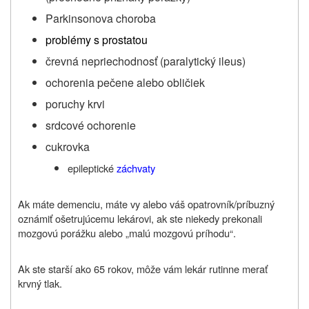
Parkinsonova choroba
problémy s prostatou
črevná nepriechodnosť (paralytický ileus)
ochorenia pečene alebo obličiek
poruchy krvi
srdcové ochorenie
cukrovka
epileptické
záchvaty
Ak máte demenciu, máte vy alebo váš opatrovník/príbuzný
oznámiť ošetrujúcemu lekárovi, ak ste niekedy prekonali
mozgovú porážku alebo „malú mozgovú príhodu“.
Ak ste starší ako 65 rokov, môže vám lekár rutinne merať
krvný tlak.