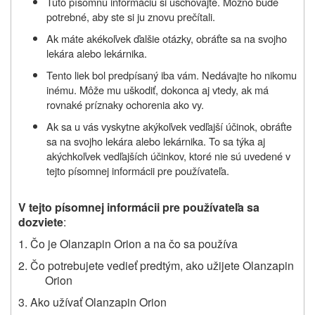
Túto písomnú informáciu si uschovajte. Možno bude
potrebné, aby ste si ju znovu prečítali.
Ak máte akékoľvek ďalšie otázky, obráťte sa na svojho
lekára alebo lekárnika.
Tento liek bol predpísaný iba vám. Nedávajte ho nikomu
inému. Môže mu uškodiť, dokonca aj vtedy, ak má
rovnaké príznaky ochorenia ako vy.
Ak sa u vás vyskytne akýkoľvek vedľajší účinok, obráťte
sa na svojho lekára alebo lekárnika. To sa týka aj
akýchkoľvek vedľajších účinkov, ktoré nie sú uvedené v
tejto písomnej informácii pre používateľa.
V tejto písomnej informácii pre používateľa sa
dozviete
:
1. Čo je Olanzapin Orion a na čo sa používa
2. Čo potrebujete vedieť predtým, ako užijete Olanzapin
Orion
3. Ako užívať Olanzapin Orion