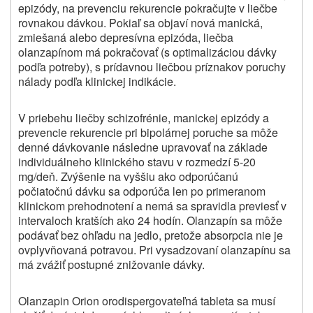
epizódy, na prevenciu rekurencie pokračujte v liečbe
rovnakou dávkou. Pokiaľ sa objaví nová manická,
zmiešaná alebo depresívna epizóda, liečba
olanzapínom má pokračovať (s optimalizáciou dávky
podľa potreby), s prídavnou liečbou príznakov poruchy
nálady podľa klinickej indikácie.
V priebehu liečby schizofrénie, manickej epizódy a
prevencie rekurencie pri bipolárnej poruche sa môže
denné dávkovanie následne upravovať na základe
individuálneho klinického stavu v rozmedzí 5-20
mg/deň. Zvýšenie na vyššiu ako odporúčanú
počiatočnú dávku sa odporúča len po primeranom
klinickom prehodnotení a nemá sa spravidla previesť v
intervaloch kratších ako 24 hodín. Olanzapín sa môže
podávať bez ohľadu na jedlo, pretože absorpcia nie je
ovplyvňovaná potravou. Pri vysadzovaní olanzapínu sa
má zvážiť postupné znižovanie dávky.
Olanzapin Orion orodispergovateľná tableta sa musí