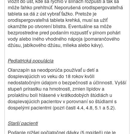
vložiť do úst, kde sa rýchlo v slinách rozpustí a tak sa
môže ľahko prehltnúť. Neporušená orodispergovateľná
tableta sa dá z úst vybrať ťažko. Pretože je
orodispergovateľná tableta krehká, musí sa užiť
okamžite po otvorení blistra. Eventuálne sa môže
bezprostredne pred podaním rozpustiť v plnom pohári
vody alebo iného vhodného nápoja (pomarančového
džúsu, jablkového džúsu, mlieka alebo kávy).
Pediatrická populácia
Olanzapín sa neodporúča používať u detí a
dospievajúcich vo veku do 18 rokov kvôli
nedostatočným údajom o bezpečnosti a účinnosti. Vyšší
stupeň prírastku na hmotnosti, zmien lipidov a
prolaktínu boli hlásené v krátkodobých štúdiách u
dospievajúcich pacientov v porovnaní so štúdiami s
dospelými pacientmi (pozri časti 4.4, 4.8, 5.1 a 5.2).
Starší pacienti
Podanie nižšej počiatočnej dávky (5 mg/deň) nie je