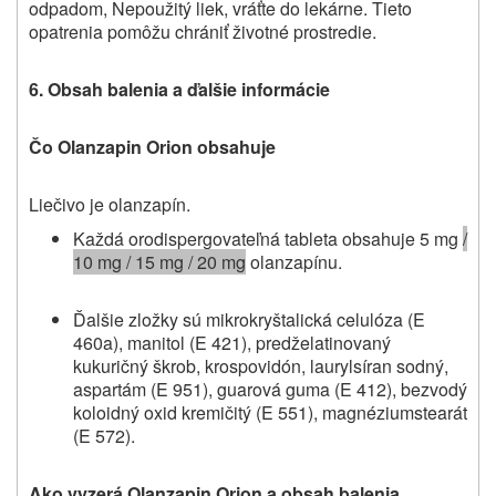
odpadom, Nepoužitý liek, vráťte do lekárne. Tieto
opatrenia pomôžu chrániť životné prostredie.
6.
Obsah balenia a ďalšie informácie
Čo Olanzapin Orion obsahuje
Liečivo je olanzapín.
Každá orodispergovateľná tableta obsahuje 5 mg
/
10 mg / 15 mg / 20 mg
olanzapínu.
Ďalšie zložky sú mikrokryštalická celulóza (E
460a), manitol (E 421), predželatinovaný
kukuričný škrob, krospovidón, laurylsíran sodný,
aspartám (E 951), guarová guma (E 412), bezvodý
koloidný oxid kremičitý (E 551), magnéziumstearát
(E 572).
Ako vyzerá Olanzapin Orion a obsah balenia