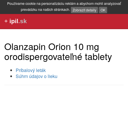
Používame cookie na personalizáciu reklám a abychom mohli analyzovať
prevádzku na našich stránkach.
Zobrazit detaily
OK
+
ipil
.sk
Olanzapin Orion 10 mg
orodispergovateľné tablety
Príbalový leták
Súhrn údajov o lieku