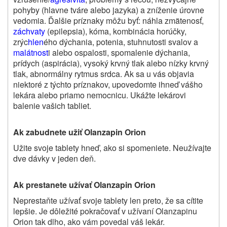
pohyby (hlavne tváre alebo jazyka) a zníženie úrovne
vedomia. Ďalšie príznaky môžu byť: náhla zmätenosť,
záchvaty
(epilepsia), kóma, kombinácia horúčky,
zrýc
hlen
ého dýchania, potenia, stuhnutosti svalov a
malátnost
i alebo ospalosti, spomalenie dýchania,
prídych (aspirácia), vysoký krvný tlak alebo nízky krvný
tlak, abnormálny rytmus srdca. Ak sa u vás objavia
niektoré z týchto príznakov, upovedomte ihneď vášho
lekára alebo priamo nemocnicu. Ukážte lekárovi
balenie vašich tabliet.
Ak zabudnete užiť Olanzapin Orion
Užite svoje tablety hneď, ako si spomeniete. Neužívajte
dve dávky v jeden deň.
Ak prestanete užívať Olanzapin Orion
Neprestaňte užívať svoje tablety len preto, že sa cítite
lepšie. Je dôležité pokračovať v užívaní Olanzapinu
Orion tak dlho, ako vám povedal váš lekár.