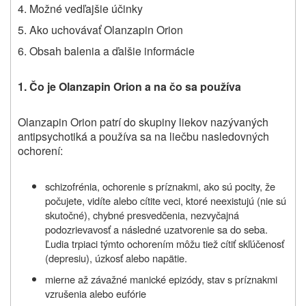
4. Možné vedľajšie účinky
5. Ako uchovávať Olanzapin Orion
6. Obsah balenia a ďalšie informácie
1.
Čo je
Olanzapin Orion
a na čo sa používa
Olanzapin Orion patrí do skupiny liekov nazývaných
antipsychotiká
a používa sa na liečbu nasledovných
ochorení:
schizofrénia,
ochorenie s príznakmi, ako sú pocity, že
počujete, vidíte alebo cítite veci, ktoré neexistujú (nie sú
skutočné), chybné presvedčenia, nezvyčajná
podozrievavosť a následné uzatvorenie sa do seba.
Ľudia trpiaci týmto ochorením môžu tiež cítiť skľúčenosť
(depresiu), úzkosť alebo napätie.
mierne až závažné manické epizódy, stav s príznakmi
vzrušenia alebo eufórie