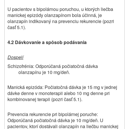
U pacientov s bipolárnou poruchou, u ktorých liečba
manickej epizódy olanzapínom bola účinná, je
olanzapín indikovaný na prevenciu rekurencie (pozri
časť 5.1).
4.2 Dávkovanie a spôsob podávania
Dospelí
Schizofrénia: Odporúčaná počiatočná dávka
olanzapínu je 10 mg/deň.
Manická epizóda: Počiatočná dávka je 15 mg v jednej
dávke denne v monoterapii alebo 10 mg denne pri
kombinovanej terapii (pozri časť 5.1).
Prevencia rekurencie pri bipolárnej poruche:
Odporúčaná počiatočná dávka je 10 mg/deň. U
pacientov, ktorí dostávali olanzapín na liečbu manickej