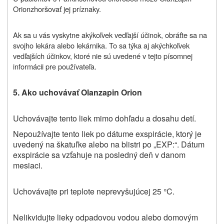
Orion
zhoršovať jej príznaky.
Ak sa u vás vyskytne akýkoľvek vedľajší účinok, obráťte sa na
svojho lekára alebo lekárnika. To sa týka aj akýchkoľvek
vedľajších účinkov, ktoré nie sú uvedené v tejto písomnej
informácii pre používateľa.
5.
Ako uchovávať
Olanzapin Orion
Uchovávajte tento liek mimo dohľadu a dosahu detí.
Nepoužívajte
tento liek
po dátume exspirácie, ktorý je
uvedený na škatuľke alebo na blistri po „EXP:“. Dátum
exspirácie sa vzťahuje na posledný deň v danom
mesiaci.
Uchovávajte pri teplote neprevyšujúcej 25 °C
.
Nelikvidujte lieky odpadovou vodou alebo domovým