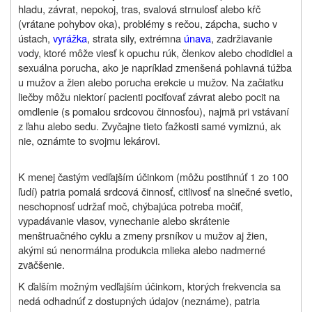
hladu, závrat, nepokoj, tras, svalová strnulosť alebo kŕč
(vrátane pohybov oka), problémy s rečou, zápcha, sucho v
ústach,
vyrážka
, strata sily, extrémna
únava
, zadržiavanie
vody, ktoré môže viesť k opuchu rúk, členkov alebo chodidiel a
sexuálna porucha, ako je napríklad zmenšená pohlavná túžba
u mužov a žien alebo porucha erekcie u mužov. Na začiatku
liečby môžu niektorí pacienti pociťovať závrat alebo pocit na
omdlenie (s pomalou srdcovou činnosťou), najmä pri vstávaní
z ľahu alebo sedu. Zvyčajne tieto ťažkosti samé vymiznú, ak
nie, oznámte to svojmu lekárovi.
K menej častým vedľajším účinkom (môžu postihnúť 1 zo 100
ľudí) patria pomalá srdcová činnosť, citlivosť na slnečné svetlo,
neschopnosť udržať moč, chýbajúca potreba močiť,
vypadávanie vlasov, vynechanie alebo skrátenie
menštruačného cyklu a zmeny prsníkov u mužov aj žien,
akými sú nenormálna produkcia mlieka alebo nadmerné
zväčšenie.
K ďalším možným vedľajším účinkom, ktorých frekvencia sa
nedá odhadnúť z dostupných údajov (neznáme), patria