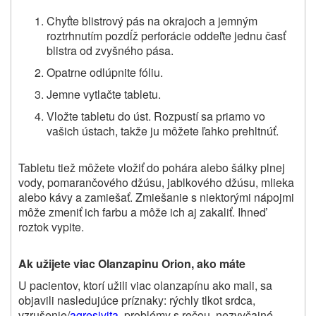
Chyťte blistrový pás na okrajoch a jemným
roztrhnutím pozdĺž perforácie oddeľte jednu časť
blistra od zvyšného pása.
Opatrne odlúpnite fóliu.
Jemne vytlačte tabletu.
Vložte tabletu do úst. Rozpustí sa priamo vo
vašich ústach, takže ju môžete ľahko prehltnúť.
Tabletu tiež môžete vložiť do pohára alebo šálky plnej
vody, pomarančového džúsu, jablkového džúsu, mlieka
alebo kávy a zamiešať. Zmiešanie s niektorými nápojmi
môže zmeniť ich farbu a môže ich aj zakaliť. Ihneď
roztok vypite.
Ak užijete viac Olanzapinu Orion, ako máte
U pacientov, ktorí užili viac olanzapínu ako mali, sa
objavili nasledujúce príznaky: rýchly tlkot srdca,
vzrušenie/
agresivita
, problémy s rečou, nezvyčajné