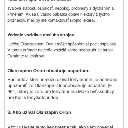
svalová slabosť, ospalosť, nepokoj, problémy s dýchaním a
kŕmením. Ak sa u vášho bábätka objaví niektorý z týchto
príznakov, mali by ste kontaktovať svojho lekára.
Vedenie vozidla a obsluha strojov
Liečba
Olanzapinom Orion
môže spôsobovať pocit ospalosti.
V tomto prípade neveďte vozidlá alebo neobsluhujte stroje.
Oznámte to lekárovi.
Olanzapinu Orion obsahuje aspartám.
Pacientov, ktorí nemôžu užívať fenylalanín, je potrebné
upozorniť, že Olanzapin Orionobsahuje aspartám (E
951), ktorý je zdrojom fenylalanínu.Môže byť škodlivý
pre ľudí s fenylketonúriou.
3.
Ako užívať Olanzapin Orion
Vždy užívajte tento liek presne tak, ako vám povedal