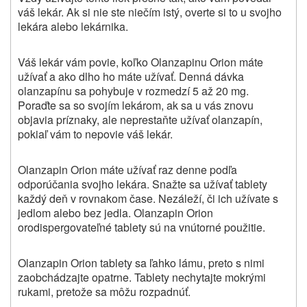
váš lekár. Ak si nie ste niečím istý, overte si to u svojho
lekára alebo lekárnika.
Váš lekár vám povie, koľko Olanzapinu Orion máte
užívať a ako dlho ho máte užívať. Denná dávka
olanzapínu sa pohybuje v rozmedzí 5 až 20 mg.
Poraďte sa so svojím lekárom, ak sa u vás znovu
objavia príznaky, ale neprestaňte užívať olanzapín,
pokiaľ vám to nepovie váš lekár.
Olanzapin Orion máte užívať raz denne podľa
odporúčania svojho lekára. Snažte sa užívať tablety
každý deň v rovnakom čase. Nezáleží, či ich užívate s
jedlom alebo bez jedla. Olanzapin Orion
orodispergovateľné tablety sú na vnútorné použitie.
Olanzapin Orion tablety sa ľahko lámu, preto s nimi
zaobchádzajte opatrne. Tablety nechytajte mokrými
rukami, pretože sa môžu rozpadnúť.