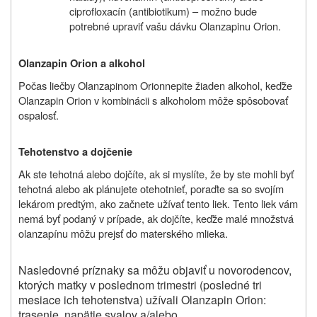
ciprofloxacín (antibiotikum) – možno bude
potrebné upraviť vašu dávku
Olanzapinu Orion
.
Olanzapin Orion
a alkohol
Počas liečby
Olanzapinom Orion
nepite žiaden alkohol, keďže
Olanzapin Orion
v kombinácii s alkoholom môže spôsobovať
ospalosť.
Tehotenstvo a dojčenie
Ak ste tehotná alebo dojčíte, ak si myslíte, že by ste mohli byť
tehotná alebo ak plánujete otehotnieť, poraďte sa so svojím
lekárom predtým, ako začnete užívať tento liek. Tento liek vám
nemá byť podaný v prípade, ak dojčíte, keďže malé množstvá
olanzapínu
môžu prejsť do materského mlieka.
Nasledovné príznaky sa môžu objaviť u novorodencov,
ktorých matky v poslednom trimestri (posledné tri
mesiace ich tehotenstva) užívali
Olanzapin Orion
:
trasenie, napätie svalov a/alebo