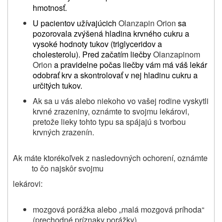
hmotnosť.
U pacientov užívajúcich
Olanzapin Orion
sa
pozorovala zvýšená hladina krvného cukru a
vysoké hodnoty tukov (triglyceridov a
cholesterolu). Pred začatím liečby
Olanzapinom
Orion
a
pravidelne počas liečby vám má váš lekár
odobrať krv a skontrolovať v nej hladinu cukru a
určitých tukov.
Ak sa u vás alebo niekoho vo vašej rodine vyskytli
krvné zrazeniny, oznámte to svojmu lekárovi,
pretože lieky tohto typu sa spájajú s tvorbou
krvných zrazenín.
Ak máte ktorékoľvek z nasledovných ochorení, oznámte
to čo najskôr svojmu
lekárovi:
mozgová porážka alebo „malá mozgová príhoda“
(prechodné príznaky porážky)