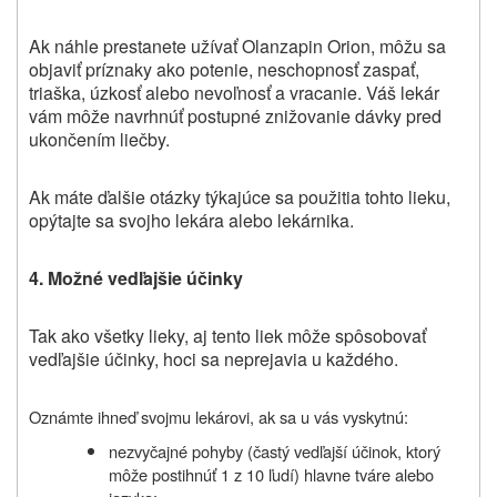
Ak náhle prestanete užívať Olanzapin Orion, môžu sa
objaviť príznaky ako potenie, neschopnosť zaspať,
triaška, úzkosť alebo nevoľnosť a vracanie. Váš lekár
vám môže navrhnúť postupné znižovanie dávky pred
ukončením liečby.
Ak máte ďalšie otázky týkajúce sa použitia tohto lieku,
opýtajte sa svojho lekára alebo lekárnika.
4.
Možné vedľajšie účinky
Tak ako všetky lieky, aj
tento liek
môže spôsobovať
vedľajšie účinky, hoci sa neprejavia u každého.
Oznámte ihneď svojmu lekárovi, ak sa u vás vyskytnú:
nezvyčajné pohyby (častý vedľajší účinok, ktorý
môže postihnúť 1 z 10 ľudí) hlavne tváre alebo