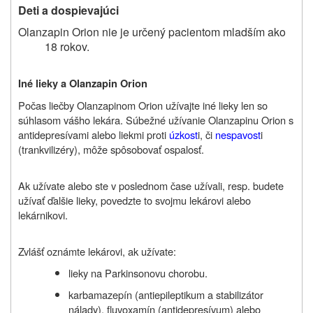
Deti a dospievajúci
Olanzapin Orion nie je určený pacientom mladším ako
18 rokov.
Iné lieky a
Olanzapin Orion
Počas liečby
Olanzapinom Orion
užívajte iné lieky len so
súhlasom vášho lekára. Súbežné užívanie
Olanzapinu Orion
s
antidepresívami alebo liekmi proti
úzkost
i, či
nespavost
i
(trankvilizéry), môže spôsobovať ospalosť.
Ak užívate alebo ste v poslednom čase užívali, resp. budete
užívať ďalšie lieky, povedzte to svojmu lekárovi alebo
lekárnikovi.
Zvlášť oznámte lekárovi, ak užívate:
lieky na Parkinsonovu chorobu.
karbamazepín (antiepileptikum a stabilizátor
nálady), fluvoxamín (antidepresívum) alebo