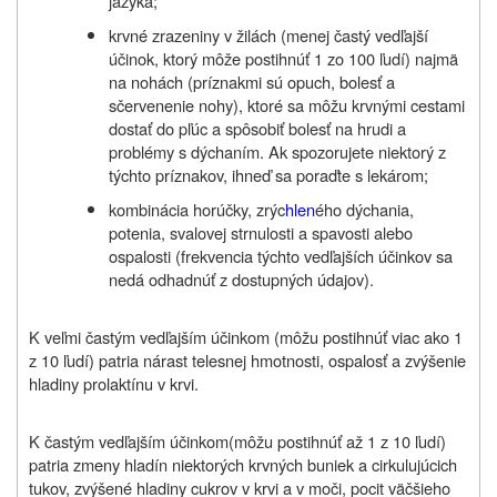
jazyka;
krvné zrazeniny v žilách (menej častý vedľajší
účinok, ktorý môže postihnúť 1 zo 100 ľudí) najmä
na nohách (príznakmi sú opuch, bolesť a
sčervenenie nohy), ktoré sa môžu krvnými cestami
dostať do pľúc a spôsobiť bolesť na hrudi a
problémy s dýchaním. Ak spozorujete niektorý z
týchto príznakov, ihneď sa poraďte s lekárom;
kombinácia horúčky, zrýc
hlen
ého dýchania,
potenia, svalovej strnulosti a spavosti alebo
ospalosti (frekvencia týchto vedľajších účinkov sa
nedá odhadnúť z dostupných údajov).
K veľmi častým vedľajším účinkom (môžu postihnúť viac ako 1
z 10 ľudí) patria nárast telesnej hmotnosti, ospalosť a zvýšenie
hladiny prolaktínu v krvi.
K častým vedľajším účinkom(môžu postihnúť až 1 z 10 ľudí)
patria zmeny hladín niektorých krvných buniek a cirkulujúcich
tukov, zvýšené hladiny cukrov v krvi a v moči, pocit väčšieho