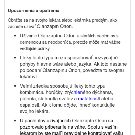
Upozornenia a opatrenia
Obráťte sa na svojho lekára alebo lekárnika predtým, ako
Olanzapin Orion
začnete užívať
.
Olanzapinu Orion
Užívanie
u starších pacientov s
demenciou sa neodporúča, pretože môže mať vážne
vedľajšie účinky.
Lieky tohto typu môžu spôsobovať nezvyčajné
pohyby hlavne tváre alebo jazyka. Ak toto nastane
po podaní Olanzapinu Orion, povedzte to svojmu
lekárovi.
Veľmi zriedka spôsobujú lieky tohto typu
kombináciu horúčky, zrýc
hlen
ého dýchania,
potenia, stuhnutia svalov a
malátnost
i alebo
ospalosti. Ak k tomu dôjde, ihneď kontaktujte
svojho lekára.
U pacientov užívajúcich
Olanzapin Orion
sa
pozorovalo priberanie na váhe. Spolu s vaším
lekárom by ste mal
pravidelne kontrolovať vašu
