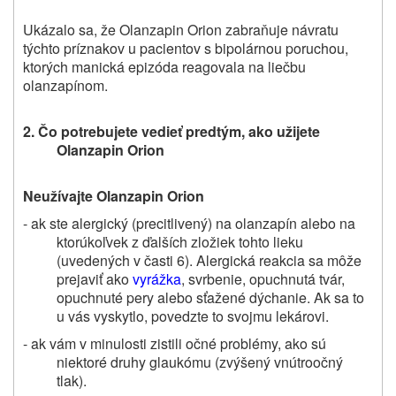
Ukázalo sa, že
Olanzapin Orion
zabraňuje návratu
týchto príznakov u pacientov s bipolárnou poruchou,
ktorých manická epizóda reagovala na liečbu
olanzapínom.
2. Čo potrebujete vedieť predtým,
ako užijete
Olanzapin Orion
Neužívajte Olanzapin Orion
- ak ste alergický (precitlivený) na olanzapín alebo na
ktorúkoľvek z ďalších zložiek tohto lieku
(uvedených v časti 6). Alergická reakcia sa môže
prejaviť ako
vyrážka
, svrbenie, opuchnutá tvár,
opuchnuté pery alebo sťažené dýchanie. Ak sa to
u vás vyskytlo, povedzte to svojmu lekárovi.
- ak vám v minulosti zistili očné problémy, ako sú
niektoré druhy glaukómu (zvýšený vnútroočný
tlak).