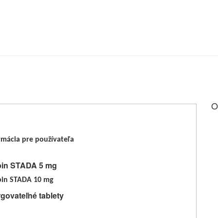
O
rmácia pre používateľa
pin STADA 5 mg
pin STADA
10 mg
govateľné tablety