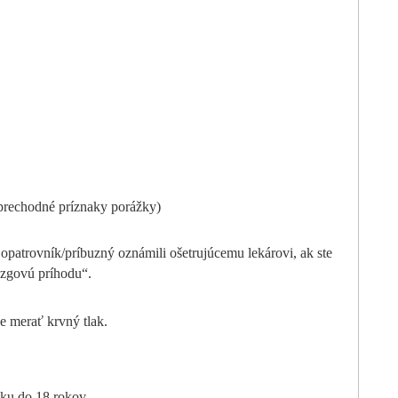
prechodné príznaky porážky)
 opatrovník/príbuzný oznámili ošetrujúcemu lekárovi, ak ste
zgovú príhodu“.
e merať krvný tlak.
ku do 18 rokov.