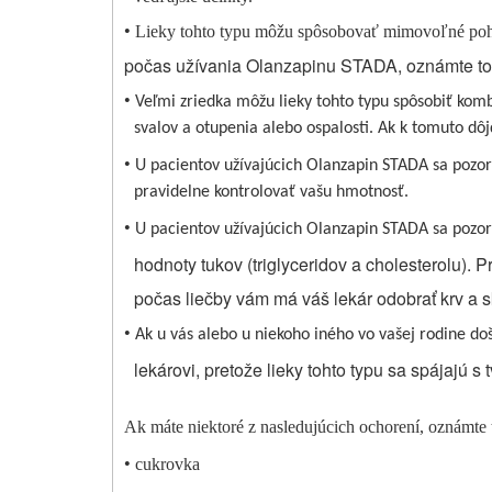
•
Lieky tohto typu môžu spôsobovať mimovoľné pohy
počas užívania Olanzapinu STADA, oznámte to 
•
Veľmi zriedka môžu lieky tohto typu spôsobiť komb
svalov a otupenia alebo ospalosti. Ak k tomuto dô
•
U pacientov užívajúcich Olanzapin STADA sa pozor
pravidelne kontrolovať vašu hmotnosť.
•
U pacientov užívajúcich Olanzapin STADA sa pozor
hodnoty tukov (triglyceridov a cholesterolu)
počas liečby vám má váš lekár odobrať krv a sk
•
Ak u vás alebo u niekoho iného vo vašej rodine do
lekárovi, pretože lieky tohto typu sa spájajú s
Ak máte niektoré z nasledujúcich ochorení, oznámte 
•
cukrovka