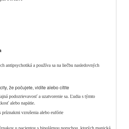
a
h antipsychotiká a používa sa na liečbu nasledovných
ty, že počujete, vidíte alebo cítite
čajná podozrievavosť a uzatvorenie sa. Ľudia s týmto
zkosť alebo napätie.
s príznakmi vzrušenia alebo eufórie
ríznakov u pacientov s bipolárnou poruchou, ktorých manická