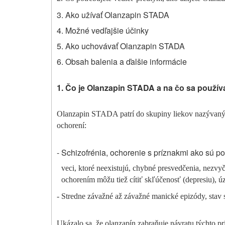
3. Ako užívať Olanzapin STADA
4. Možné vedľajšie účinky
5. Ako uchovávať Olanzapin STADA
6. Obsah balenia a ďalšie informácie
1. Čo je Olanzapin STADA a na čo sa použív
Olanzapin STADA patrí do skupiny liekov nazývanýc
ochorení:
- Schizofrénia, ochorenie s príznakmi ako sú poci
veci, ktoré neexistujú, chybné presvedčenia, nezvy
ochorením môžu tiež cítiť skľúčenosť (depresiu), ú
- Stredne závažné až závažné manické epizódy, stav 
Ukázalo sa, že olanzapín zabraňuje návratu týchto p