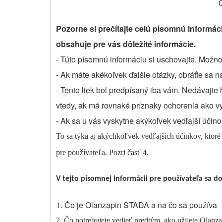
Pozorne si prečítajte celú písomnú informáci
obsahuje pre vás dôležité informácie.
- Túto písomnú informáciu si uschovajte. Možno 
- Ak máte akékoľvek ďalšie otázky, obráťte sa n
- Tento liek bol predpísaný iba vám. Nedávajt
vtedy, ak má rovnaké príznaky ochorenia ako vy
- Ak sa u vás vyskytne akýkoľvek vedľajší účino
To sa týka aj akýchkoľvek vedľajších účinkov, ktoré 
pre používateľa. Pozri časť 4.
V tejto písomnej informácii pre používateľa sa do
1. Čo je Olanzapin STADA a na čo sa používa
2. Čo potrebujete vedieť predtým, ako užijete Ola