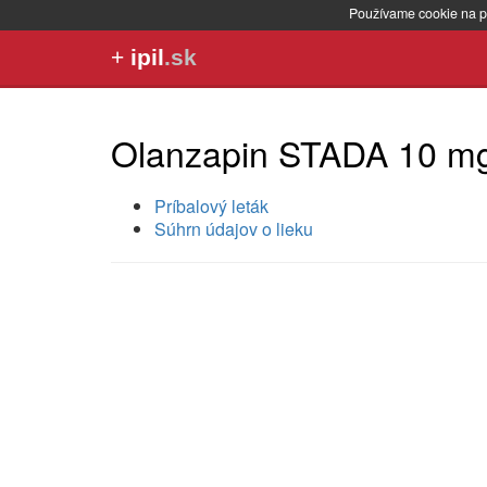
Používame cookie na p
+
ipil
.sk
Olanzapin STADA 10 m
Príbalový leták
Súhrn údajov o lieku