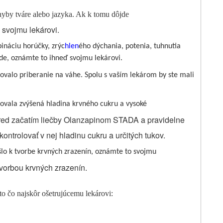
by tváre alebo jazyka. Ak k tomu dôjde
svojmu lekárovi.
ináciu horúčky, zrýc
hlen
ého dýchania, potenia, tuhnutia
jde, oznámte to ihneď svojmu lekárovi.
ovalo priberanie na váhe. Spolu s vaším lekárom by ste mali
ovala zvýšená hladina krvného cukru a vysoké
. Pred začatím liečby Olanzapinom STADA a pravidelne
ontrolovať v nej hladinu cukru a určitých tukov.
šlo k tvorbe krvných zrazenín, oznámte to svojmu
 tvorbou krvných zrazenín.
to čo najskôr ošetrujúcemu lekárovi: