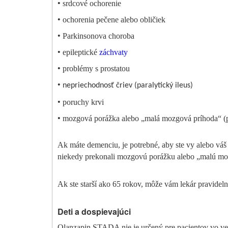
•
srdcové ochorenie
•
ochorenia pečene alebo obličiek
•
Parkinsonova choroba
•
epileptické
záchvaty
•
problémy s prostatou
•
nepriechodnosť čriev (paralytický ileus)
•
poruchy krvi
•
mozgová porážka alebo „malá mozgová príhoda“ (
Ak máte demenciu, je potrebné, aby ste vy alebo váš
niekedy prekonali mozgovú porážku alebo „malú mo
Ak ste starší ako 65 rokov, môže vám lekár pravideln
Deti a dospievajúci
Olanzapin STADA nie je určený pre pacientov vo ve