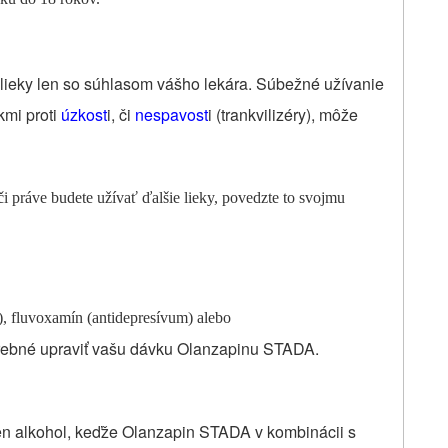
lieky len so súhlasom vášho lekára. Súbežné užívanie
kmi proti
úzkost
i, či
nespavost
i (trankvilizéry), môže
či práve budete užívať ďalšie lieky, povedzte to svojmu
y), fluvoxamín (antidepresívum) alebo
otrebné upraviť vašu dávku Olanzapinu STADA.
n alkohol, keďže Olanzapin STADA v kombinácii s