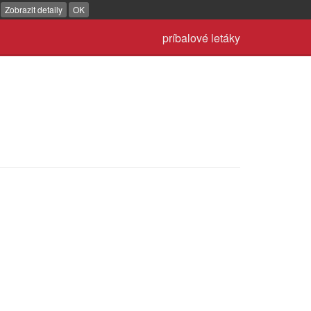
.
Zobrazit detaily
OK
príbalové letáky