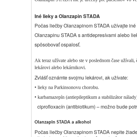
Iné lieky a Olanzapin STADA
Počas liečby Olanzapinom STADA užívajte iné 
Olanzapinu STADA s antidepresívami alebo lie
spôsobovať ospalosť.
Ak teraz užívate alebo ste v poslednom čase užívali, 
lekárovi alebo lekárnikovi.
Zvlášť oznámte svojmu lekárovi, ak užívate:
•
lieky na Parkinsonovu chorobu.
•
karbamazepín (antiepileptikum a stabilizátor nálad
ciprofloxacín (antibiotikum) – možno bude p
Olanzapin STADA a alkohol
Počas liečby Olanzapinom STADA nepite žiade