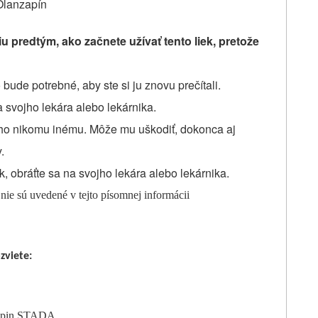
Olanzapín
u predtým, ako začnete užívať tento liek, pretože
bude potrebné, aby ste si ju znovu prečítali.
a svojho lekára alebo lekárnika.
e ho nikomu inému. Môže mu uškodiť, dokonca aj
.
k, obráťte sa na svojho lekára alebo lekárnika.
nie sú uvedené v tejto písomnej informácii
zviete:
nzapin STADA