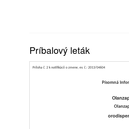
Príbalový leták
Príloha č. 2 k notifikácii o zmene, ev. č.: 2013/04604
Písomná info
Olanza
Olanza
orodisper