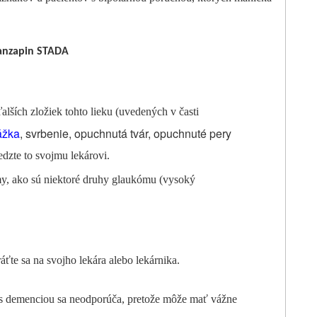
lanzapin STADA
alších zložiek tohto lieku (uvedených v časti
ážka
, svrbenie, opuchnutá tvár, opuchnuté pery
edzte to svojmu lekárovi.
y, ako sú niektoré druhy glaukómu (vysoký
te sa na svojho lekára alebo lekárnika.
s demenciou sa neodporúča, pretože môže mať vážne