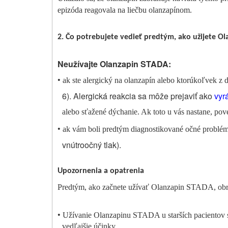
epizóda reagovala na liečbu olanzapínom.
2. Čo potrebujete vedieť predtým, ako užijete O
Neužívajte Olanzapin STADA:
•
ak ste alergický na olanzapín alebo ktorúkoľvek z ď
6). Alergická reakcia sa môže prejaviť ako
vyr
alebo sťažené dýchanie. Ak toto u vás nastane, pov
•
ak vám boli predtým diagnostikované očné problém
vnútroočný tlak).
Upozornenia a opatrenia
Predtým, ako začnete užívať Olanzapin STADA, obráť
•
Užívanie Olanzapinu STADA u starších pacientov 
vedľajšie účinky.