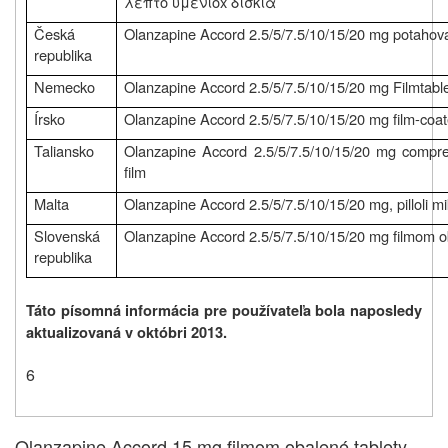
λεπτό υμένιοx δισκία
Česká
Olanzapine Accord 2.5/5/7.5/10/15/20 mg potahova
republika
Nemecko
Olanzapine Accord 2.5/5/7.5/10/15/20 mg Filmtabl
Írsko
Olanzapine Accord 2.5/5/7.5/10/15/20 mg film-coat
Taliansko
Olanzapine Accord 2.5/5/7.5/10/15/20 mg compres
film
Malta
Olanzapine Accord 2.5/5/7.5/10/15/20 mg, pilloli mi
Slovenská
Olanzapine Accord 2.5/5/7.5/10/15/20 mg filmom o
republika
Táto písomná informácia pre používateľa bola naposledy
aktualizovaná v októbri 2013
.
6
Olanzapine Accord 15 mg filmom obalené tablety