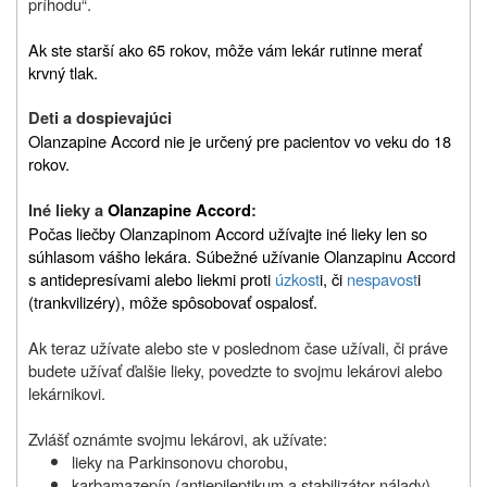
príhodu“.
Ak ste starší ako 65 rokov, môže vám lekár rutinne merať
krvný tlak.
Deti a dospievajúci
Olanzapine Accord nie je určený pre pacientov vo veku do 18
rokov.
Iné lieky a
Olanzapine Accord
:
Počas liečby Olanzapinom Accord užívajte iné lieky len so
súhlasom vášho lekára. Súbežné užívanie Olanzapinu Accord
s antidepresívami alebo liekmi proti
úzkost
i, či
nespavost
i
(trankvilizéry), môže spôsobovať ospalosť.
Ak teraz užívate alebo ste v poslednom čase užívali, či práve
budete užívať ďalšie lieky, povedzte to svojmu lekárovi alebo
lekárnikovi.
Zvlášť oznámte svojmu lekárovi, ak užívate:
lieky na Parkinsonovu chorobu,
karbamazepín (antiepileptikum a stabilizátor nálady),