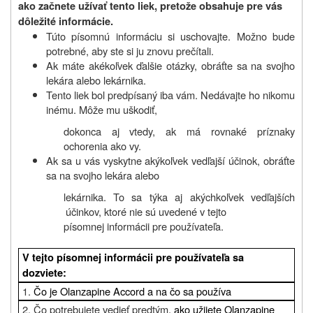
ako začnete užívať tento liek, pretože obsahuje pre vás
dôležité informácie.
Túto písomnú informáciu si uschovajte. Možno bude
potrebné, aby ste si ju znovu prečítali.
Ak máte akékoľvek ďalšie otázky, obráťte sa na svojho
lekára alebo lekárnika.
Tento liek bol predpísaný iba vám. Nedávajte ho nikomu
inému. Môže mu uškodiť,
dokonca aj vtedy, ak má rovnaké príznaky
ochorenia ako vy.
Ak sa u vás vyskytne akýkoľvek vedľajší účinok, obráťte
sa na svojho lekára alebo
lekárnika. To sa týka aj akýchkoľvek vedľajších
účinkov, ktoré nie sú uvedené v tejto
písomnej informácii pre používateľa.
V tejto písomnej informácii pre používateľa sa
dozviete:
1.
Čo je Olanzapine Accord a na čo sa používa
2. Čo potrebujete vedieť predtým
, ako užijete Olanzapine