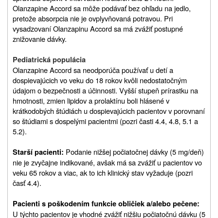
Olanzapine Accord sa môže podávať bez ohľadu na jedlo,
pretože absorpcia nie je ovplyvňovaná potravou. Pri
vysadzovaní Olanzapinu Accord sa má zvážiť postupné
znižovanie dávky.
Pediatrická populácia
Olanzapine Accord sa neodporúča používať u detí a
dospievajúcich vo veku do 18 rokov kvôli nedostatočným
údajom o bezpečnosti a účinnosti. Vyšší stupeň prírastku na
hmotnosti, zmien lipidov a prolaktínu boli hlásené v
krátkodobých štúdiách u dospievajúcich pacientov v porovnaní
so štúdiami s dospelými pacientmi (pozri časti 4.4, 4.8, 5.1 a
5.2).
Podanie nižšej počiatočnej dávky (5 mg/deň)
Starší pacienti:
nie je zvyčajne indikované, avšak má sa zvážiť u pacientov vo
veku 65 rokov a viac, ak to ich klinický stav vyžaduje (pozri
časť 4.4).
Pacienti s poškodením funkcie obličiek a/alebo pečene:
U týchto pacientov je vhodné zvážiť nižšiu počiatočnú dávku (5