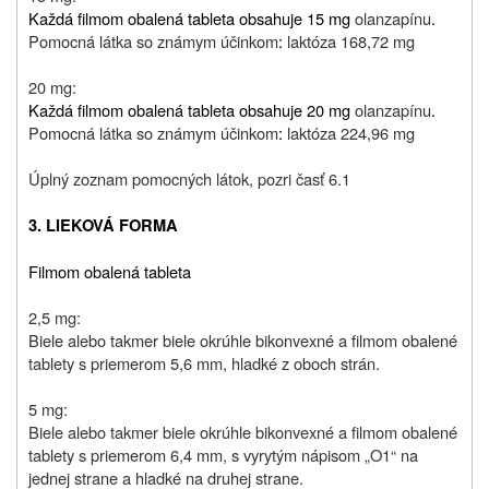
Každá filmom obalená tableta obsahuje 15 mg
olanzapínu
.
Pomocná látka so známym účinkom
:
laktóza 168,72 mg
20 mg:
Každá filmom obalená tableta obsahuje 20 mg
olanzapínu
.
Pomocná látka so známym účinkom
:
laktóza 224,96 mg
Úplný zoznam pomocných látok, pozri časť 6.1
3. LIEKOVÁ FORMA
Filmom obalená tableta
2,5 mg:
B
iele alebo takmer biele okrúhle bikonvexné a filmom obalené
tablety s priemerom 5,6 mm, hladké z oboch strán.
5 mg:
Biele alebo takmer biele okrúhle bikonvexné a filmom obalené
tablety s priemerom 6,4 mm, s vyrytým nápisom „O1“ na
jednej strane a hladké na druhej strane.