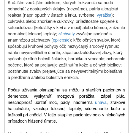
K ďalším vedľajším účinkom, ktorých frekvencia sa nedá
odhadnúť z dostupných údajov (neznáme), patria alergická
reakcia (napr. opuch v ústach a krku, svrbenie,
vyrážka
);
cukrovka alebo zhoršenie cukrovky, príležitostne spojené s
ketoacidózou (ketolátky v krvi a v moči) alebo kómou; zníženie
normálnej telesnej teploty;
záchvaty
zvyčajne spojené s
anamnézou záchvatov (
epilepsie
); kŕče očných svalov, ktoré
spôsobujú kruhové pohyby očí; nezvyčajný srdcový rytmus;
náhle nevysvetliteľné úmrtie; zápal podžalúdkovej žľazy, ktorý
spôsobuje silné bolesti žalúdka, horúčku a vracanie;
ochorenie
pečene, ktoré sa prejavuje zožltnutím kože a očných bielkov;
postihnutie svalov prejavujúce sa nevysvetliteľnými bolesťami
a predĺžená a/alebo bolestivá erekcia.
Počas užívania olanzapínu sa môžu u starších pacientov s
demenciou vyskytnúť mozgová porážka, zápal pľúc,
neschopnosť udržať moč, pády, nadmerná
únava
, zrakové
halucinácie, vzostup telesnej teploty, sčervenanie kože a
ťažkosti pri chôdzi. V tejto skupine pacientov bolo v niekoľkých
prípadoch hlásené úmrtie.