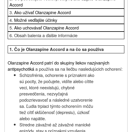
Accord
3.
Ako užívať Olanzapine Accord
4.
Možné vedľajšie účinky
5.
Ako uchovávať Olanzapine Accord
6. Obsah balenia a ďalšie informácie
1.
Čo je
Olanzapine Accord
a na čo sa používa
Olanzapine Accord patrí do skupiny liekov nazývaných
antipsychotiká
a používa sa na liečbu nasledujúcich ochorení:
Schizofrénia,
ochorenie s príznakmi ako
sú pocity, že počujete, vidíte alebo cítite
veci, ktoré neexistujú, chybné
presvedčenia, nezvyčajná
podozrievavosť a následné uzatvorenie
sa. Ľudia trpiaci týmto ochorením môžu
tiež cítiť skľúčenosť (depresiu), úzkosť
alebo napätie.
Stredne závažné až závažné manické
epizódy, stav s príznakmi vzrušenia