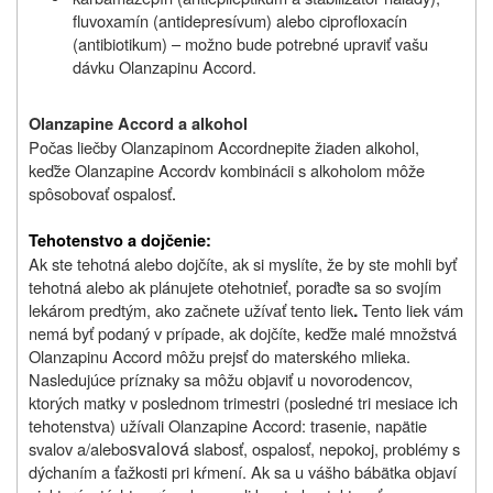
fluvoxamín (antidepresívum) alebo ciprofloxacín
(antibiotikum) – možno bude potrebné upraviť vašu
dávku Olanzapinu Accord.
Olanzapine Accord a alkohol
Počas liečby
Olanzapinom Accord
nepite žiaden alkohol,
keďže
Olanzapine Accord
v kombinácii s alkoholom môže
spôsobovať ospalosť
.
Tehotenstvo a dojčenie:
Ak ste tehotná alebo dojčíte, ak si myslíte, že by ste mohli byť
tehotná alebo ak plánujete otehotnieť, poraďte sa so svojím
.
lekárom predtým, ako začnete užívať tento liek
Tento liek vám
nemá byť podaný v prípade, ak dojčíte, keďže malé množstvá
Olanzapinu Accord môžu prejsť do materského mlieka.
Nasledujúce príznaky sa môžu objaviť u novorodencov,
ktorých matky v poslednom trimestri (posledné tri mesiace ich
tehotenstva) užívali Olanzapine Accord: trasenie, napätie
svalová
svalov a/alebo
slabosť, ospalosť, nepokoj, problémy s
dýchaním a ťažkosti pri kŕmení. Ak sa u vášho bábätka objaví