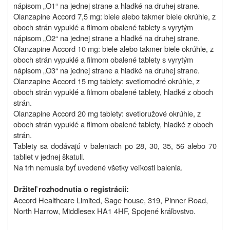
nápisom „O1“ na jednej strane a hladké na druhej strane.
Olanzapine Accord 7,5 mg: b
iele alebo takmer biele okrúhle, z
oboch strán vypuklé a filmom obalené tablety s vyrytým
nápisom „O2“ na jednej strane a hladké na druhej strane.
Olanzapine Accord 10 mg:
biele alebo takmer biele okrúhle, z
oboch strán vypuklé a filmom obalené tablety s vyrytým
nápisom „O3“ na jednej strane a hladké na druhej strane.
Olanzapine Accord 15 mg tablety: s
vetlomodré okrúhle, z
oboch strán vypuklé a filmom obalené tablety, hladké z oboch
strán.
Olanzapine Accord 20 mg tablety:
svetloružové okrúhle, z
oboch strán vypuklé a filmom obalené tablety, hladké z oboch
strán.
Tablety sa dodávajú v baleniach po 28, 30, 35, 56 alebo 70
tabliet v jednej škatuli.
Na trh nemusia byť uvedené všetky veľkosti balenia.
Držiteľ rozhodnutia o registrácii
:
Accord Healthcare Limited, Sage house, 319, Pinner Road,
North Harrow, Middlesex HA1 4HF, Spojené kráľovstvo.