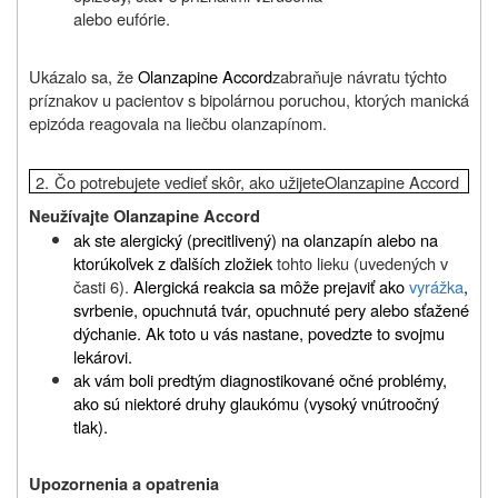
alebo eufórie.
Ukázalo sa, že
Olanzapine Accord
zabraňuje návratu týchto
príznakov u pacientov s bipolárnou poruchou, ktorých manická
epizóda reagovala na liečbu olanzapínom.
2.
Čo potrebujete vedieť skôr, ako užijete
Olanzapine Accord
Neužívajte Olanzapine Accord
ak ste alergický (precitlivený) na olanzapín alebo na
ktorúkoľvek z ďalších zložiek
tohto lieku (uvedených v
časti 6).
Alergická reakcia sa môže prejaviť ako
vyrážka
,
svrbenie, opuchnutá tvár, opuchnuté pery alebo sťažené
dýchanie. Ak toto u vás nastane, povedzte to svojmu
lekárovi.
ak vám boli predtým diagnostikované očné problémy,
ako sú niektoré druhy glaukómu (vysoký vnútroočný
tlak).
Upozornenia a opatrenia