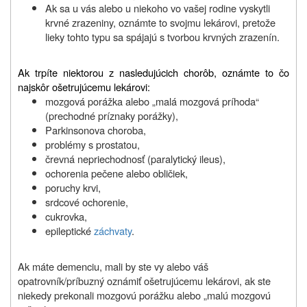
Ak sa u vás alebo u niekoho vo vašej rodine vyskytli
krvné zrazeniny, oznámte to svojmu lekárovi, pretože
lieky tohto typu sa spájajú s tvorbou krvných zrazenín.
Ak trpíte niektorou z nasledujúcich chorôb, oznámte to čo
najskôr ošetrujúcemu lekárovi:
mozgová porážka alebo „malá mozgová príhoda“
(prechodné príznaky porážky),
Parkinsonova choroba,
problémy s prostatou,
črevná nepriechodnosť (paralytický ileus),
ochorenia pečene alebo obličiek,
poruchy krvi,
srdcové ochorenie,
cukrovka,
epileptické
záchvaty
.
Ak máte demenciu, mali by ste vy alebo váš
opatrovník/príbuzný oznámiť ošetrujúcemu lekárovi, ak ste
niekedy prekonali mozgovú porážku alebo „malú mozgovú