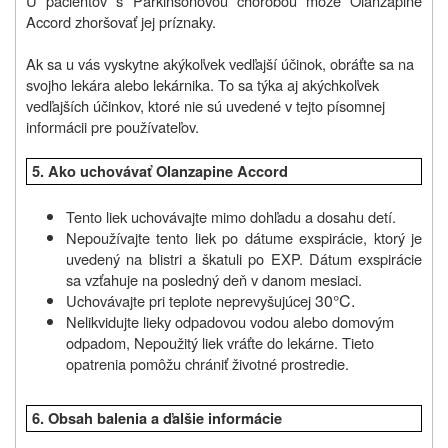
U pacientov s Parkinsonovou chorobou môže Olanzapine
Accord zhoršovať jej príznaky.
Ak sa u vás vyskytne akýkoľvek vedľajší účinok, obráťte sa na
svojho lekára alebo lekárnika. To sa týka aj akýchkoľvek
vedľajších účinkov, ktoré nie sú uvedené v tejto písomnej
informácii pre používateľov.
5.
Ako uchovávať
Olanzapine Accord
Tento liek uchovávajte mimo dohľadu a dosahu detí.
Nepoužívajte tento liek po dátume exspirácie, ktorý je
uvedený na blistri a škatuli po EXP. Dátum exspirácie
sa vzťahuje na posledný deň v danom mesiaci.
30°C.
Uchovávajte pri teplote neprevyšujúcej
Nelikvidujte lieky odpadovou vodou alebo domovým
odpadom, Nepoužitý liek vráťte do lekárne. Tieto
opatrenia pomôžu chrániť životné prostredie.
6.
Obsah balenia a ďalšie informácie