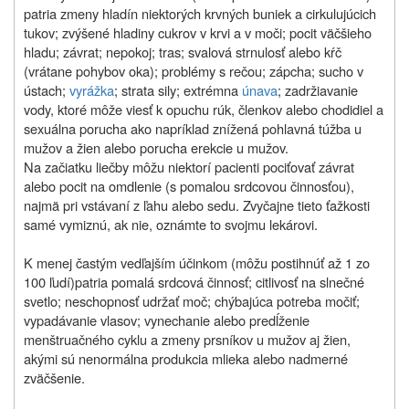
patria
zmeny hladín niektorých krvných buniek a cirkulujúcich
tukov; zvýšené hladiny cukrov v krvi a v moči; pocit väčšieho
hladu; závrat; nepokoj; tras; svalová strnulosť alebo kŕč
(vrátane pohybov oka); problémy s rečou; zápcha; sucho v
ústach;
vyrážka
; strata sily; extrémna
únava
; zadržiavanie
vody, ktoré môže viesť k opuchu rúk, členkov alebo chodidiel a
sexuálna porucha ako napríklad znížená pohlavná túžba u
mužov a žien alebo porucha erekcie u mužov.
Na začiatku liečby môžu niektorí pacienti pociťovať závrat
alebo pocit na omdlenie (s pomalou srdcovou činnosťou),
najmä pri vstávaní z ľahu alebo sedu. Zvyčajne tieto ťažkosti
samé vymiznú, ak nie, oznámte to svojmu lekárovi.
K menej častým vedľajším
účinkom (môžu postihnúť až 1 zo
100 ľudí)
patria pomalá srdcová činnosť; citlivosť na slnečné
svetlo; neschopnosť udržať moč; chýbajúca potreba močiť;
vypadávanie vlasov; vynechanie alebo predĺženie
menštruačného cyklu a zmeny prsníkov u mužov aj žien,
akými sú nenormálna produkcia mlieka alebo nadmerné
zväčšenie.