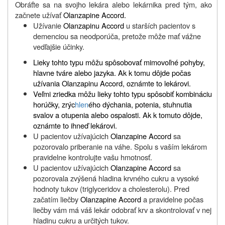
Obráťte sa na svojho lekára alebo lekárnika pred tým, ako
začnete užívať
Olanzapine Accord.
Užívanie
Olanzapinu Accord
u starších pacientov s
demenciou sa neodporúča, pretože môže mať vážne
vedľajšie účinky.
Lieky tohto typu môžu spôsobovať mimovoľné pohyby,
hlavne tváre alebo jazyka. Ak k tomu dôjde počas
užívania Olanzapinu Accord, oznámte to lekárovi.
Veľmi zriedka môžu lieky tohto typu spôsobiť kombináciu
horúčky, zrýc
hlen
ého dýchania, potenia, stuhnutia
svalov a otupenia alebo ospalosti. Ak k tomuto dôjde,
oznámte to ihneď lekárovi.
U pacientov užívajúcich
Olanzapine Accord
sa
pozorovalo priberanie na váhe. Spolu s vaším lekárom
pravidelne kontrolujte vašu hmotnosť.
U pacientov užívajúcich
Olanzapine Accord
sa
pozorovala zvýšená hladina krvného cukru a vysoké
hodnoty tukov (triglyceridov a cholesterolu). Pred
začatím liečby
Olanzapine Accord
a pravidelne počas
liečby vám má váš lekár odobrať krv a skontrolovať v nej
hladinu cukru a určitých tukov.