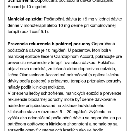
Schizofrénia:
Accord je 10 mg/deň.
Počiatočná dávka je 15 mg v jednej dávke
Manická epizóda:
denne v monoterapii alebo 10 mg denne pri kombinovanej
terapii (pozri časť 5.1).
Odporúčaná
Prevencia rekurencie bipolárnej poruchy:
počiatočná dávka je 10 mg/deň. U pacientov, ktorí boli v
manickej epizóde liečení Olanzapinom Accord, pokračujte pre
prevenciu rekurencie v terapii rovnakou dávkou. Pokiaľ sa
objaví nová manická, zmiešaná alebo depresívna epizóda,
liečba Olanzapinom Accord má pokračovať (s optimalizáciou
dávky podľa potreby) s prídavnou terapiou príznakov poruchy
nálady podľa klinickej indikácie.
V priebehu liečby schizofrénie, manických epizód a prevencie
rekurencie bipolárnej poruchy môže byť denné dávkovanie
následne prispôsobované na základe individuálneho
klinického stavu v rozmedzí 5 – 20 mg/deň. Zvýšenie na
vyššiu ako odporúčanú počiatočnú dávku sa odporúča len po
patričnom opätovnom klinickom zhodnotení a nemalo by sa
spravidla objaviť v intervaloch kratších ako 24 hodín.