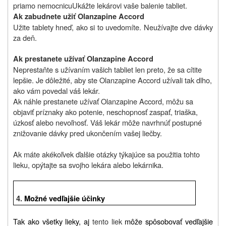
priamo nemocnicu
Ukážte lekárovi vaše balenie tabliet.
Ak zabudnete užiť Olanzapine Accord
Užite tablety hneď, ako si to uvedomíte. Neužívajte dve dávky
za deň.
Ak prestanete užívať Olanzapine Accord
Neprestaňte s užívaním vašich tabliet len preto, že sa cítite
lepšie. Je dôležité, aby ste Olanzapine Accord užívali tak dlho,
ako vám povedal váš lekár.
Ak náhle prestanete užívať Olanzapine Accord, môžu sa
objaviť príznaky ako potenie, neschopnosť zaspať, triaška,
úzkosť alebo nevoľnosť. Váš lekár môže navrhnúť postupné
znižovanie dávky pred ukončením vašej liečby.
Ak máte akékoľvek ďalšie otázky týkajúce sa použitia tohto
lieku, opýtajte sa svojho lekára alebo lekárnika.
4.
Možné vedľajšie účinky
Tak ako všetky lieky, aj
tento liek
môže spôsobovať vedľajšie