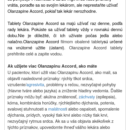
vrátia, poraďte sa so svojím lekárom, ale neprestaňte užívať
Olanzapine Accord, pokiaľ tak lekár nerozhodne.
Tablety Olanzapine Accord sa majú užívať raz denne, podľa
rady lekára. Pokúste sa užívať tablety vždy v rovnakú dennú
dobu.
Nie je dôležité, či ich užívate počas jedla alebo
nalačno.
Olanzapine Accord
filmom obalené tablety
sú určené
na vnútorné užitie (ústami)
. Olanzapine Accord tablety
prehltnite celé a zapite vodou.
Ak užijete viac Olanzapinu Accord, ako máte
U pacientov, ktorí užili viac Olanzapinu Accord, ako mali, sa
objavili nasledovné príznaky: rýchly tlkot srdca,
vzrušenie/
agresivita
, problémy s rečou, nezvyčajné pohyby
(hlavne tváre alebo jazyka) a zníženie hladiny vedomia. Ďalšie
príznaky môžu byť: akútna zmätenosť,
záchvaty
(epilepsia),
kóma, kombinácia horúčky, rýchlejšieho dýchania, potenia,
svalovej stuhnutosti a
malátnost
i alebo ospalosti, spomalenie
dýchania, prídych, vysoký tlak krvi alebo nízky tlak krvi,
nezvyčajný rytmus srdca.
Ak sa u vás objavia akékoľvek z
týchto príznakov, upovedomte ihneď vášho lekára alebo