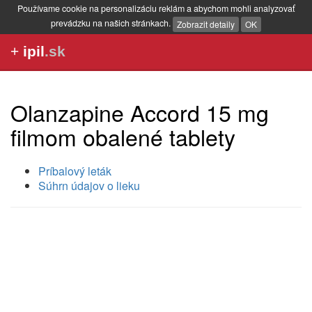
Používame cookie na personalizáciu reklám a abychom mohli analyzovať
prevádzku na našich stránkach.
Zobrazit detaily
OK
+
ipil
.sk
Olanzapine Accord 15 mg
filmom obalené tablety
Príbalový leták
Súhrn údajov o lieku