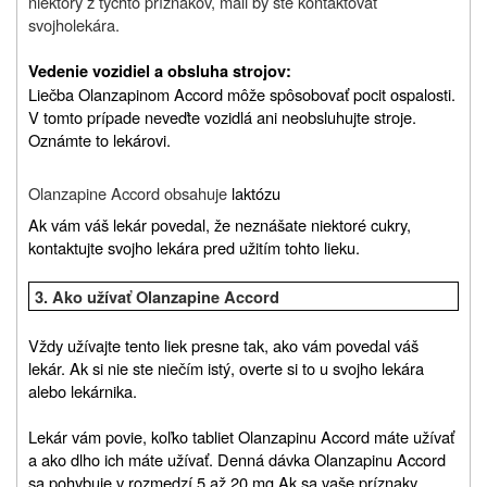
niektorý z týchto príznakov, mali by ste kontaktovať
svojho
lekára.
Vedenie vozidiel a obsluha strojov:
Liečba Olanzapinom Accord môže spôsobovať pocit ospalosti.
V tomto prípade neveďte vozidlá ani neobsluhujte stroje.
Oznámte to lekárovi.
Olanzapine Accord
obsahuje
laktózu
Ak vám váš lekár povedal, že neznášate niektoré cukry,
kontaktujte svojho lekára pred užitím tohto lieku.
3.
Ako užívať
Olanzapine Accord
Vždy užívajte tento liek presne tak, ako vám povedal váš
lekár. Ak si nie ste niečím istý, overte si to u svojho lekára
alebo lekárnika.
Lekár vám povie, koľko tabliet Olanzapinu Accord máte užívať
a ako dlho ich máte užívať. Denná dávka Olanzapinu Accord
sa pohybuje v rozmedzí 5 až 20 mg.
Ak sa vaše príznaky