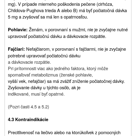
mg). V prípade mierneho poškodenia pečene (cirhóza,
Childova‑Pughova trieda A alebo B) má byť počiatočná dávka
5 mg a zvyšovať sa má len s opatrnosťou.
Ženám, v porovnaní s mužmi, nie je zvyčajne nutné
Pohlavie:
upravovať počiatočnú dávku a dávkovacie rozpätie.
Nefajčiarom, v porovnaní s fajčiarmi, nie je zvyčajne
Fajčiari:
potrebné upravovať počiatočnú dávku
a dávkovacie rozpätie.
Pri prítomnosti viac ako jedného faktora, ktorý môže
spomaľovať metabolizmus (ženské pohlavie,
vyšší vek, nefajčiar) sa má zvážiť zníženie počiatočnej dávky.
Zvyšovanie dávky u týchto osôb, ak je
indikované, musí byť opatrné.
(Pozri časti 4.5 a 5.2)
4.3 Kontraindikácie
Precitlivenosť na liečivo alebo na ktorúkoľvek z pomocných