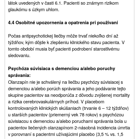
látok uvedených v časti 6.1. Pacienti so známym rizikom
glaukómu s úzkym uhlom.
4.4 Osobitné upozornenia a opatrenia pri používaní
Počas antipsychotickej liečby môže trvať niekoľko dní až
týždňov, kým dôjde k zlepšeniu klinického stavu pacienta. V
tomto období musia byť pacienti podrobení starostlivému
sledovaniu.
Psychóza súvisiaca s demenciou a/alebo poruchy
správania:
Olanzapín nie je schválený na liečbu psychózy súvisiacej s
demenciou a/alebo porúch správania a jeho podávanie tejto
skupine pacientov sa neodporúča z dôvodu zvýšenej mortality
a rizika cerebrovaskulárnych príhod. V placebom
kontrolovaných klinických skúšaniach (trvanie 6 – 12 týždňov)
u starších pacientov (priemerný vek 78 rokov) s psychózou
súvisiacou s demenciou a/alebo poruchami správania bola u
pacientov liečených olanzapínom 2‑násobná incidencia úmrtia
v porovnaní s pacientmi užívajúcimi placebo (3,5 % vs. 1,5