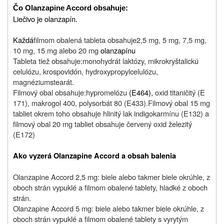
Čo Olanzapine Accord obsahuje:
Liečivo je olanzapín.
Každá
filmom obalená tableta obsahuje
2,5 mg, 5 mg, 7,5 mg,
10 mg, 15 mg alebo 20 mg
olanzapínu
Tableta tiež obsahuje:
monohydrát laktózy, mikrokryštalickú
celulózu, krospovidón, hydroxypropylcelulózu,
magnéziumstearát.
Filmový obal obsahuje:
hypromelózu
(E464),
oxid titaničitý (E
171), makrogol 400, polysorbát 80 (E433).
Filmový obal 15 mg
tabliet okrem toho obsahuje hlinitý lak indigokarmínu (E132) a
filmový obal 20 mg tabliet obsahuje červený oxid železitý
(E172)
Ako vyzerá Olanzapine Accord a obsah balenia
Olanzapine Accord 2,5 mg: b
iele alebo takmer biele okrúhle, z
oboch strán vypuklé a filmom obalené tablety, hladké z oboch
strán.
Olanzapine Accord 5 mg:
biele alebo takmer biele okrúhle, z
oboch strán vypuklé a filmom obalené tablety s vyrytým