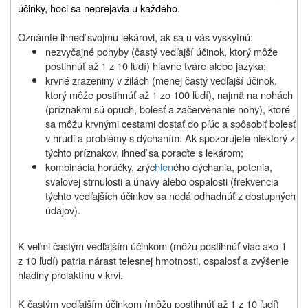
účinky, hoci sa neprejavia u každého.
Oznámte ihneď svojmu lekárovi, ak sa u vás vyskytnú:
nezvyčajné pohyby (častý vedľajší účinok, ktorý môže
postihnúť až 1 z 10 ľudí) hlavne tváre alebo jazyka;
krvné zrazeniny v žilách (menej častý vedľajší účinok,
ktorý môže postihnúť až 1 zo 100 ľudí), najmä na nohách
(príznakmi sú opuch, bolesť a začervenanie nohy), ktoré
sa môžu krvnými cestami dostať do pľúc a spôsobiť bolesť
v hrudi a problémy s dýchaním. Ak spozorujete niektorý z
týchto príznakov, ihneď sa poraďte s lekárom;
kombinácia horúčky, zrýc
hlen
ého dýchania, potenia,
svalovej strnulosti a únavy alebo ospalosti (frekvencia
týchto vedľajších účinkov sa nedá odhadnúť z dostupných
údajov).
K veľmi častým vedľajším účinkom (môžu postihnúť viac ako 1
z 10 ľudí) patria nárast telesnej hmotnosti, ospalosť a zvýšenie
hladiny prolaktínu v krvi.
K častým vedľajším účinkom
(môžu postihnúť až 1 z 10 ľudí)