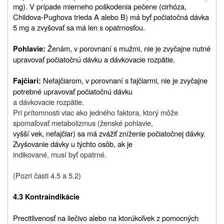
mg). V prípade mierneho poškodenia pečene (cirhóza,
Childova‑Pughova trieda A alebo B) má byť počiatočná dávka
5 mg a zvyšovať sa má len s opatrnosťou.
Ženám, v porovnaní s mužmi, nie je zvyčajne nutné
Pohlavie:
upravovať počiatočnú dávku a dávkovacie rozpätie.
Nefajčiarom, v porovnaní s fajčiarmi, nie je zvyčajne
Fajčiari:
potrebné upravovať počiatočnú dávku
a dávkovacie rozpätie.
Pri prítomnosti viac ako jedného faktora, ktorý môže
spomaľovať metabolizmus (ženské pohlavie,
vyšší vek, nefajčiar) sa má zvážiť zníženie počiatočnej dávky.
Zvyšovanie dávky u týchto osôb, ak je
indikované, musí byť opatrné.
(Pozri časti 4.5 a 5.2)
4.3 Kontraindikácie
Precitlivenosť na liečivo alebo na ktorúkoľvek z pomocných