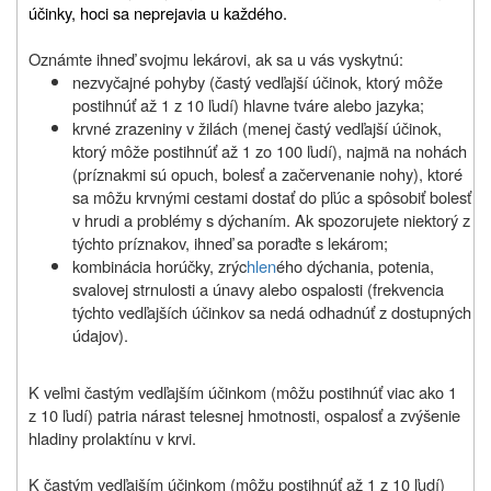
účinky, hoci sa neprejavia u každého.
Oznámte ihneď svojmu lekárovi, ak sa u vás vyskytnú:
nezvyčajné pohyby (častý vedľajší účinok, ktorý môže
postihnúť až 1 z 10 ľudí) hlavne tváre alebo jazyka;
krvné zrazeniny v žilách (menej častý vedľajší účinok,
ktorý môže postihnúť až 1 zo 100 ľudí), najmä na nohách
(príznakmi sú opuch, bolesť a začervenanie nohy), ktoré
sa môžu krvnými cestami dostať do pľúc a spôsobiť bolesť
v hrudi a problémy s dýchaním. Ak spozorujete niektorý z
týchto príznakov, ihneď sa poraďte s lekárom;
kombinácia horúčky, zrýc
hlen
ého dýchania, potenia,
svalovej strnulosti a únavy alebo ospalosti (frekvencia
týchto vedľajších účinkov sa nedá odhadnúť z dostupných
údajov).
K veľmi častým vedľajším účinkom (môžu postihnúť viac ako 1
z 10 ľudí) patria nárast telesnej hmotnosti, ospalosť a zvýšenie
hladiny prolaktínu v krvi.
K častým vedľajším účinkom
(môžu postihnúť až 1 z 10 ľudí)