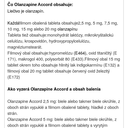
Čo Olanzapine Accord obsahuje:
Liečivo je olanzapín.
Každá
filmom obalená tableta obsahuje
2,5 mg, 5 mg, 7,5 mg,
10 mg, 15 mg alebo 20 mg
olanzapínu
Tableta tiež obsahuje:
monohydrát laktózy, mikrokryštalickú
celulózu, krospovidón, hydroxypropylcelulózu,
magnéziumstearát.
Filmový obal obsahuje:
hypromelózu
(E464),
oxid titaničitý (E
171), makrogol 400, polysorbát 80 (E433).
Filmový obal 15 mg
tabliet okrem toho obsahuje hlinitý lak indigokarmínu (E132) a
filmový obal 20 mg tabliet obsahuje červený oxid železitý
(E172)
Ako vyzerá Olanzapine Accord a obsah balenia
Olanzapine Accord 2,5 mg: b
iele alebo takmer biele okrúhle, z
oboch strán vypuklé a filmom obalené tablety, hladké z oboch
strán.
Olanzapine Accord 5 mg:
biele alebo takmer biele okrúhle, z
oboch strán vypuklé a filmom obalené tablety s vyrytým