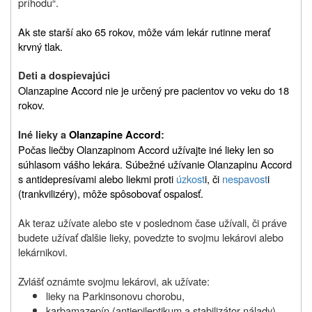
príhodu“.
Ak ste starší ako 65 rokov, môže vám lekár rutinne merať
krvný tlak.
Deti a dospievajúci
Olanzapine Accord nie je určený pre pacientov vo veku do 18
rokov.
Iné lieky a
Olanzapine Accord
:
Počas liečby Olanzapinom Accord užívajte iné lieky len so
súhlasom vášho lekára. Súbežné užívanie Olanzapinu Accord
s antidepresívami alebo liekmi proti
úzkost
i, či
nespavost
i
(trankvilizéry), môže spôsobovať ospalosť.
Ak teraz užívate alebo ste v poslednom čase užívali, či práve
budete užívať ďalšie lieky, povedzte to svojmu lekárovi alebo
lekárnikovi.
Zvlášť oznámte svojmu lekárovi, ak užívate:
lieky na Parkinsonovu chorobu,
karbamazepín (antiepileptikum a stabilizátor nálady),