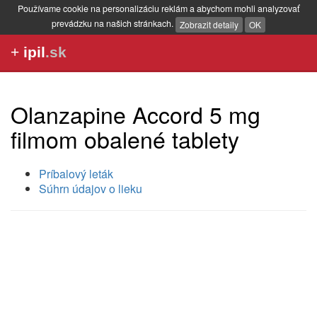
Používame cookie na personalizáciu reklám a abychom mohli analyzovať
prevádzku na našich stránkach.
Zobrazit detaily
OK
+
ipil
.sk
Olanzapine Accord 5 mg
filmom obalené tablety
Príbalový leták
Súhrn údajov o lieku