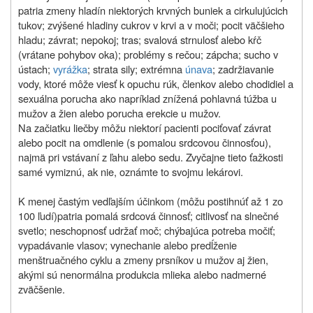
patria
zmeny hladín niektorých krvných buniek a cirkulujúcich
tukov; zvýšené hladiny cukrov v krvi a v moči; pocit väčšieho
hladu; závrat; nepokoj; tras; svalová strnulosť alebo kŕč
(vrátane pohybov oka); problémy s rečou; zápcha; sucho v
ústach;
vyrážka
; strata sily; extrémna
únava
; zadržiavanie
vody, ktoré môže viesť k opuchu rúk, členkov alebo chodidiel a
sexuálna porucha ako napríklad znížená pohlavná túžba u
mužov a žien alebo porucha erekcie u mužov.
Na začiatku liečby môžu niektorí pacienti pociťovať závrat
alebo pocit na omdlenie (s pomalou srdcovou činnosťou),
najmä pri vstávaní z ľahu alebo sedu. Zvyčajne tieto ťažkosti
samé vymiznú, ak nie, oznámte to svojmu lekárovi.
K menej častým vedľajším
účinkom (môžu postihnúť až 1 zo
100 ľudí)
patria pomalá srdcová činnosť; citlivosť na slnečné
svetlo; neschopnosť udržať moč; chýbajúca potreba močiť;
vypadávanie vlasov; vynechanie alebo predĺženie
menštruačného cyklu a zmeny prsníkov u mužov aj žien,
akými sú nenormálna produkcia mlieka alebo nadmerné
zväčšenie.