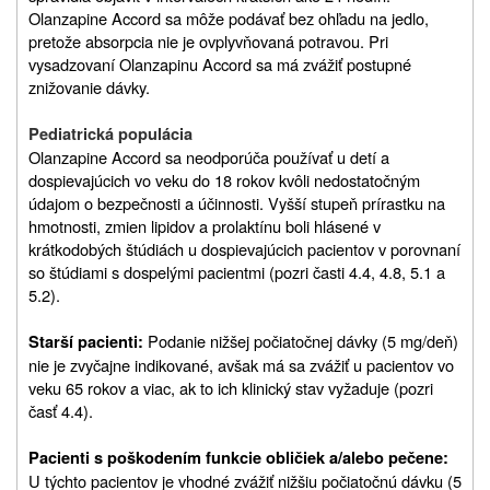
Olanzapine Accord sa môže podávať bez ohľadu na jedlo,
pretože absorpcia nie je ovplyvňovaná potravou. Pri
vysadzovaní Olanzapinu Accord sa má zvážiť postupné
znižovanie dávky.
Pediatrická populácia
Olanzapine Accord sa neodporúča používať u detí a
dospievajúcich vo veku do 18 rokov kvôli nedostatočným
údajom o bezpečnosti a účinnosti. Vyšší stupeň prírastku na
hmotnosti, zmien lipidov a prolaktínu boli hlásené v
krátkodobých štúdiách u dospievajúcich pacientov v porovnaní
so štúdiami s dospelými pacientmi (pozri časti 4.4, 4.8, 5.1 a
5.2).
Podanie nižšej počiatočnej dávky (5 mg/deň)
Starší pacienti:
nie je zvyčajne indikované, avšak má sa zvážiť u pacientov vo
veku 65 rokov a viac, ak to ich klinický stav vyžaduje (pozri
časť 4.4).
Pacienti s poškodením funkcie obličiek a/alebo pečene:
U týchto pacientov je vhodné zvážiť nižšiu počiatočnú dávku (5