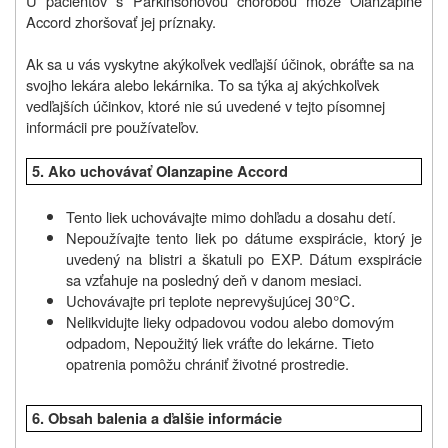
U pacientov s Parkinsonovou chorobou môže Olanzapine
Accord zhoršovať jej príznaky.
Ak sa u vás vyskytne akýkoľvek vedľajší účinok, obráťte sa na
svojho lekára alebo lekárnika. To sa týka aj akýchkoľvek
vedľajších účinkov, ktoré nie sú uvedené v tejto písomnej
informácii pre používateľov.
5.
Ako uchovávať
Olanzapine Accord
Tento liek uchovávajte mimo dohľadu a dosahu detí.
Nepoužívajte tento liek po dátume exspirácie, ktorý je
uvedený na blistri a škatuli po EXP. Dátum exspirácie
sa vzťahuje na posledný deň v danom mesiaci.
30°C.
Uchovávajte pri teplote neprevyšujúcej
Nelikvidujte lieky odpadovou vodou alebo domovým
odpadom, Nepoužitý liek vráťte do lekárne. Tieto
opatrenia pomôžu chrániť životné prostredie.
6.
Obsah balenia a ďalšie informácie