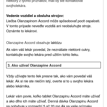
niektorý z týchto príznakov, mali by ste kontaktovať
svojho
lekára.
Vedenie vozidiel a obsluha strojov:
Liečba Olanzapinom Accord môže spôsobovať pocit ospalosti.
V tomto prípade neveďte vozidlá ani neobsluhujte stroje.
Oznámte to lekárovi.
Olanzapine Accord
obsahuje
laktózu
Ak vám váš lekár povedal, že neznášate niektoré cukry,
kontaktujte svojho lekára pred užitím tohto lieku.
3.
Ako užívať
Olanzapine Accord
Vždy užívajte tento liek presne tak, ako vám povedal váš
lekár. Ak si nie ste niečím istý, overte si to u svojho lekára
alebo lekárnika.
Lekár vám povie, koľko tabliet Olanzapinu Accord máte užívať
a ako dlho ich máte užívať. Denná dávka Olanzapinu Accord
sa pohybuje v rozmedzí 5 až 20 mg.
Ak sa vaše príznaky