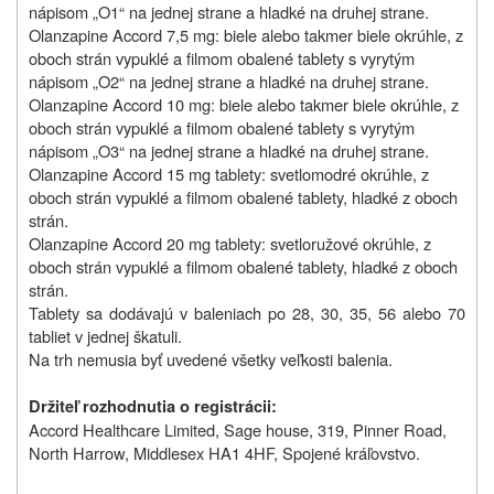
nápisom „O1“ na jednej strane a hladké na druhej strane.
Olanzapine Accord 7,5 mg: b
iele alebo takmer biele okrúhle, z
oboch strán vypuklé a filmom obalené tablety s vyrytým
nápisom „O2“ na jednej strane a hladké na druhej strane.
Olanzapine Accord 10 mg:
biele alebo takmer biele okrúhle, z
oboch strán vypuklé a filmom obalené tablety s vyrytým
nápisom „O3“ na jednej strane a hladké na druhej strane.
Olanzapine Accord 15 mg tablety: s
vetlomodré okrúhle, z
oboch strán vypuklé a filmom obalené tablety, hladké z oboch
strán.
Olanzapine Accord 20 mg tablety:
svetloružové okrúhle, z
oboch strán vypuklé a filmom obalené tablety, hladké z oboch
strán.
Tablety sa dodávajú v baleniach po 28, 30, 35, 56 alebo 70
tabliet v jednej škatuli.
Na trh nemusia byť uvedené všetky veľkosti balenia.
Držiteľ rozhodnutia o registrácii
:
Accord Healthcare Limited, Sage house, 319, Pinner Road,
North Harrow, Middlesex HA1 4HF, Spojené kráľovstvo.