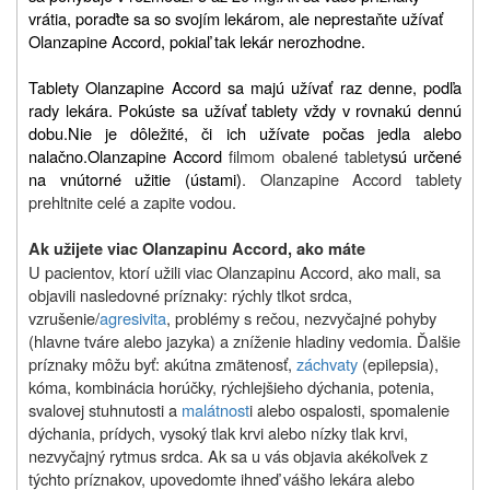
vrátia, poraďte sa so svojím lekárom, ale neprestaňte užívať
Olanzapine Accord, pokiaľ tak lekár nerozhodne.
Tablety Olanzapine Accord sa majú užívať raz denne, podľa
rady lekára. Pokúste sa užívať tablety vždy v rovnakú dennú
dobu.
Nie je dôležité, či ich užívate počas jedla alebo
nalačno.
Olanzapine Accord
filmom obalené tablety
sú určené
na vnútorné užitie (ústami)
. Olanzapine Accord tablety
prehltnite celé a zapite vodou.
Ak užijete viac Olanzapinu Accord, ako máte
U pacientov, ktorí užili viac Olanzapinu Accord, ako mali, sa
objavili nasledovné príznaky: rýchly tlkot srdca,
vzrušenie/
agresivita
, problémy s rečou, nezvyčajné pohyby
(hlavne tváre alebo jazyka) a zníženie hladiny vedomia. Ďalšie
príznaky môžu byť: akútna zmätenosť,
záchvaty
(epilepsia),
kóma, kombinácia horúčky, rýchlejšieho dýchania, potenia,
svalovej stuhnutosti a
malátnost
i alebo ospalosti, spomalenie
dýchania, prídych, vysoký tlak krvi alebo nízky tlak krvi,
nezvyčajný rytmus srdca.
Ak sa u vás objavia akékoľvek z
týchto príznakov, upovedomte ihneď vášho lekára alebo