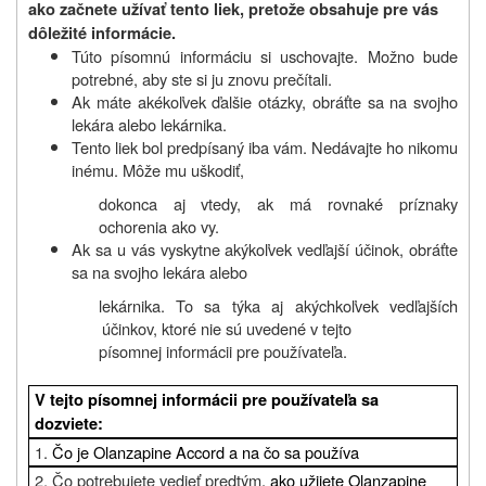
ako začnete užívať tento liek, pretože obsahuje pre vás
dôležité informácie.
Túto písomnú informáciu si uschovajte. Možno bude
potrebné, aby ste si ju znovu prečítali.
Ak máte akékoľvek ďalšie otázky, obráťte sa na svojho
lekára alebo lekárnika.
Tento liek bol predpísaný iba vám. Nedávajte ho nikomu
inému. Môže mu uškodiť,
dokonca aj vtedy, ak má rovnaké príznaky
ochorenia ako vy.
Ak sa u vás vyskytne akýkoľvek vedľajší účinok, obráťte
sa na svojho lekára alebo
lekárnika. To sa týka aj akýchkoľvek vedľajších
účinkov, ktoré nie sú uvedené v tejto
písomnej informácii pre používateľa.
V tejto písomnej informácii pre používateľa sa
dozviete:
1.
Čo je Olanzapine Accord a na čo sa používa
2. Čo potrebujete vedieť predtým
, ako užijete Olanzapine