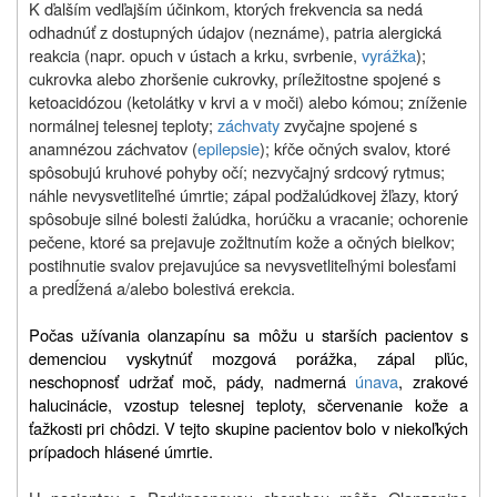
K ďalším vedľajším účinkom, ktorých frekvencia sa nedá
odhadnúť z dostupných údajov (neznáme), patria alergická
reakcia (napr. opuch v ústach a krku, svrbenie,
vyrážka
);
cukrovka alebo zhoršenie cukrovky, príležitostne spojené s
ketoacidózou (ketolátky v krvi a v moči) alebo kómou; zníženie
normálnej telesnej teploty;
záchvaty
zvyčajne spojené s
anamnézou záchvatov (
epilepsie
); kŕče očných svalov, ktoré
spôsobujú kruhové pohyby očí; nezvyčajný srdcový rytmus;
náhle nevysvetliteľné úmrtie; zápal podžalúdkovej žľazy, ktorý
spôsobuje silné bolesti žalúdka, horúčku a vracanie;
ochorenie
pečene, ktoré sa prejavuje zožltnutím kože a očných bielkov;
postihnutie svalov prejavujúce sa nevysvetliteľnými bolesťami
a predĺžená a/alebo bolestivá erekcia.
Počas užívania olanzapínu sa môžu u starších pacientov s
demenciou vyskytnúť mozgová porážka, zápal pľúc,
neschopnosť udržať moč, pády, nadmerná
únava
, zrakové
halucinácie, vzostup telesnej teploty, sčervenanie kože a
ťažkosti pri chôdzi. V tejto skupine pacientov bolo v niekoľkých
prípadoch hlásené úmrtie.