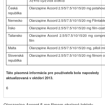
λεπτό υμένιοx δισκία
Česká
Olanzapine Accord 2.5/5/7.5/10/15/20 mg potahova
republika
Nemecko
Olanzapine Accord 2.5/5/7.5/10/15/20 mg Filmtabl
Írsko
Olanzapine Accord 2.5/5/7.5/10/15/20 mg film-coat
Taliansko
Olanzapine Accord 2.5/5/7.5/10/15/20 mg compres
film
Malta
Olanzapine Accord 2.5/5/7.5/10/15/20 mg, pilloli mi
Slovenská
Olanzapine Accord 2.5/5/7.5/10/15/20 mg filmom o
republika
Táto písomná informácia pre používateľa bola naposledy
aktualizovaná v októbri 2013
.
6
Olanzapine Accord 5 mg filmom obalené tablety