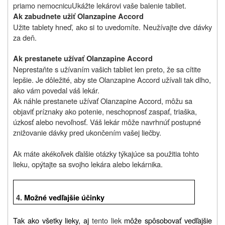
priamo nemocnicu
Ukážte lekárovi vaše balenie tabliet.
Ak zabudnete užiť Olanzapine Accord
Užite tablety hneď, ako si to uvedomíte. Neužívajte dve dávky
za deň.
Ak prestanete užívať Olanzapine Accord
Neprestaňte s užívaním vašich tabliet len preto, že sa cítite
lepšie. Je dôležité, aby ste Olanzapine Accord užívali tak dlho,
ako vám povedal váš lekár.
Ak náhle prestanete užívať Olanzapine Accord, môžu sa
objaviť príznaky ako potenie, neschopnosť zaspať, triaška,
úzkosť alebo nevoľnosť. Váš lekár môže navrhnúť postupné
znižovanie dávky pred ukončením vašej liečby.
Ak máte akékoľvek ďalšie otázky týkajúce sa použitia tohto
lieku, opýtajte sa svojho lekára alebo lekárnika.
4.
Možné vedľajšie účinky
Tak ako všetky lieky, aj
tento liek
môže spôsobovať vedľajšie