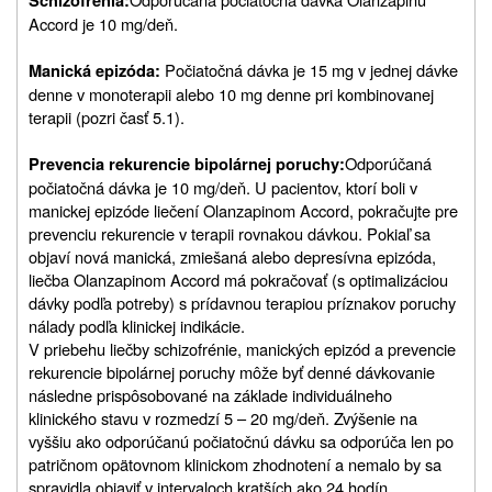
Schizofrénia:
Accord je 10 mg/deň.
Počiatočná dávka je 15 mg v jednej dávke
Manická epizóda:
denne v monoterapii alebo 10 mg denne pri kombinovanej
terapii (pozri časť 5.1).
Odporúčaná
Prevencia rekurencie bipolárnej poruchy:
počiatočná dávka je 10 mg/deň. U pacientov, ktorí boli v
manickej epizóde liečení Olanzapinom Accord, pokračujte pre
prevenciu rekurencie v terapii rovnakou dávkou. Pokiaľ sa
objaví nová manická, zmiešaná alebo depresívna epizóda,
liečba Olanzapinom Accord má pokračovať (s optimalizáciou
dávky podľa potreby) s prídavnou terapiou príznakov poruchy
nálady podľa klinickej indikácie.
V priebehu liečby schizofrénie, manických epizód a prevencie
rekurencie bipolárnej poruchy môže byť denné dávkovanie
následne prispôsobované na základe individuálneho
klinického stavu v rozmedzí 5 – 20 mg/deň. Zvýšenie na
vyššiu ako odporúčanú počiatočnú dávku sa odporúča len po
patričnom opätovnom klinickom zhodnotení a nemalo by sa
spravidla objaviť v intervaloch kratších ako 24 hodín.