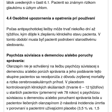
látok uvedených v časti 6.1. Pacienti so známym rizikom
glaukómu s úzkym uhlom.
4.4 Osobitné upozornenia a opatrenia pri používaní
Počas antipsychotickej liečby môže trvať niekoľko dní až
týždňov, kým dôjde k zlepšeniu klinického stavu pacienta. V
tomto období musia byť pacienti podrobení starostlivému
sledovaniu.
Psychóza súvisiaca s demenciou a/alebo poruchy
správania:
Olanzapín nie je schválený na liečbu psychózy súvisiacej s
demenciou a/alebo porúch správania a jeho podávanie tejto
skupine pacientov sa neodporúča z dôvodu zvýšenej mortality
a rizika cerebrovaskulárnych príhod. V placebom
kontrolovaných klinických skúšaniach (trvanie 6 – 12 týždňov)
u starších pacientov (priemerný vek 78 rokov) s psychózou
súvisiacou s demenciou a/alebo poruchami správania bola u
pacientov liečených olanzapínom 2‑násobná incidencia úmrtia
v porovnaní s pacientmi užívajúcimi placebo (3,5 % vs. 1,5