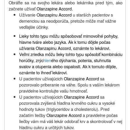
Obráťte sa na svojho lekára alebo lekárnika pred tým, ako
začnete užívať
Olanzapine Accord.
Užívanie
Olanzapinu Accord
u starších pacientov s
demenciou sa neodporúča, pretože môže mať vážne
vedľajšie účinky.
Lieky tohto typu môžu spôsobovať mimovoľné pohyby,
hlavne tváre alebo jazyka. Ak k tomu dôjde počas
užívania Olanzapinu Accord, oznámte to lekárovi.
Veľmi zriedka môžu lieky tohto typu spôsobiť kombináciu
horúčky, zrýc
hlen
ého dýchania, potenia, stuhnutia
svalov a otupenia alebo ospalosti. Ak k tomuto dôjde,
oznámte to ihneď lekárovi.
U pacientov užívajúcich
Olanzapine Accord
sa
pozorovalo priberanie na váhe. Spolu s vaším lekárom
pravidelne kontrolujte vašu hmotnosť.
U pacientov užívajúcich
Olanzapine Accord
sa
pozorovala zvýšená hladina krvného cukru a vysoké
hodnoty tukov (triglyceridov a cholesterolu). Pred
začatím liečby
Olanzapine Accord
a pravidelne počas
liečby vám má váš lekár odobrať krv a skontrolovať v nej
hladinu cukru a určitých tukov.