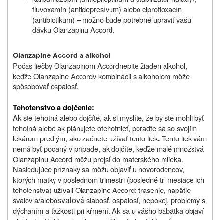
fluvoxamín (antidepresívum) alebo ciprofloxacín
(antibiotikum) – možno bude potrebné upraviť vašu
dávku Olanzapinu Accord.
Olanzapine Accord a alkohol
Počas liečby
Olanzapinom Accord
nepite žiaden alkohol,
keďže
Olanzapine Accord
v kombinácii s alkoholom môže
spôsobovať ospalosť
.
Tehotenstvo a dojčenie:
Ak ste tehotná alebo dojčíte, ak si myslíte, že by ste mohli byť
tehotná alebo ak plánujete otehotnieť, poraďte sa so svojím
.
lekárom predtým, ako začnete užívať tento liek
Tento liek vám
nemá byť podaný v prípade, ak dojčíte, keďže malé množstvá
Olanzapinu Accord môžu prejsť do materského mlieka.
Nasledujúce príznaky sa môžu objaviť u novorodencov,
ktorých matky v poslednom trimestri (posledné tri mesiace ich
tehotenstva) užívali Olanzapine Accord: trasenie, napätie
svalová
svalov a/alebo
slabosť, ospalosť, nepokoj, problémy s
dýchaním a ťažkosti pri kŕmení. Ak sa u vášho bábätka objaví