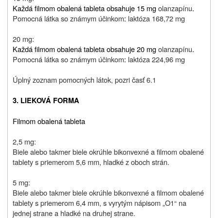
Každá filmom obalená tableta obsahuje 15 mg
olanzapínu
.
Pomocná látka so známym účinkom
:
laktóza 168,72 mg
20 mg:
Každá filmom obalená tableta obsahuje 20 mg
olanzapínu
.
Pomocná látka so známym účinkom
:
laktóza 224,96 mg
Úplný zoznam pomocných látok, pozri časť 6.1
3. LIEKOVÁ FORMA
Filmom obalená tableta
2,5 mg:
B
iele alebo takmer biele okrúhle bikonvexné a filmom obalené
tablety s priemerom 5,6 mm, hladké z oboch strán.
5 mg:
Biele alebo takmer biele okrúhle bikonvexné a filmom obalené
tablety s priemerom 6,4 mm, s vyrytým nápisom „O1“ na
jednej strane a hladké na druhej strane.