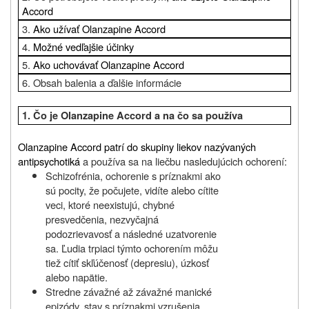
Accord
3.
Ako užívať Olanzapine Accord
4.
Možné vedľajšie účinky
5.
Ako uchovávať Olanzapine Accord
6. Obsah balenia a ďalšie informácie
1.
Čo je
Olanzapine Accord
a na čo sa používa
Olanzapine Accord patrí do skupiny liekov nazývaných
antipsychotiká
a používa sa na liečbu nasledujúcich ochorení:
Schizofrénia,
ochorenie s príznakmi ako
sú pocity, že počujete, vidíte alebo cítite
veci, ktoré neexistujú, chybné
presvedčenia, nezvyčajná
podozrievavosť a následné uzatvorenie
sa. Ľudia trpiaci týmto ochorením môžu
tiež cítiť skľúčenosť (depresiu), úzkosť
alebo napätie.
Stredne závažné až závažné manické
epizódy, stav s príznakmi vzrušenia