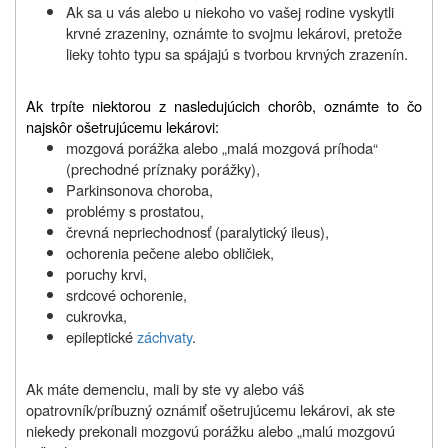
Ak sa u vás alebo u niekoho vo vašej rodine vyskytli
krvné zrazeniny, oznámte to svojmu lekárovi, pretože
lieky tohto typu sa spájajú s tvorbou krvných zrazenín.
Ak trpíte niektorou z nasledujúcich chorôb, oznámte to čo
najskôr ošetrujúcemu lekárovi:
mozgová porážka alebo „malá mozgová príhoda“
(prechodné príznaky porážky),
Parkinsonova choroba,
problémy s prostatou,
črevná nepriechodnosť (paralytický ileus),
ochorenia pečene alebo obličiek,
poruchy krvi,
srdcové ochorenie,
cukrovka,
epileptické
záchvaty
.
Ak máte demenciu, mali by ste vy alebo váš
opatrovník/príbuzný oznámiť ošetrujúcemu lekárovi, ak ste
niekedy prekonali mozgovú porážku alebo „malú mozgovú