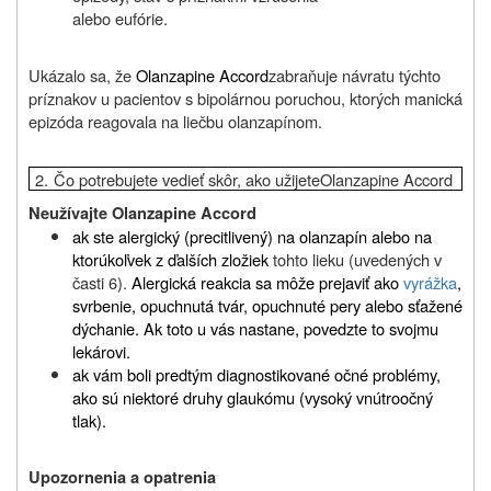
alebo eufórie.
Ukázalo sa, že
Olanzapine Accord
zabraňuje návratu týchto
príznakov u pacientov s bipolárnou poruchou, ktorých manická
epizóda reagovala na liečbu olanzapínom.
2.
Čo potrebujete vedieť skôr, ako užijete
Olanzapine Accord
Neužívajte Olanzapine Accord
ak ste alergický (precitlivený) na olanzapín alebo na
ktorúkoľvek z ďalších zložiek
tohto lieku (uvedených v
časti 6).
Alergická reakcia sa môže prejaviť ako
vyrážka
,
svrbenie, opuchnutá tvár, opuchnuté pery alebo sťažené
dýchanie. Ak toto u vás nastane, povedzte to svojmu
lekárovi.
ak vám boli predtým diagnostikované očné problémy,
ako sú niektoré druhy glaukómu (vysoký vnútroočný
tlak).
Upozornenia a opatrenia