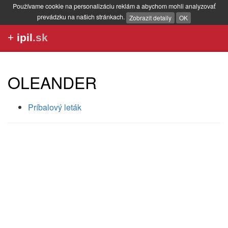
Používame cookie na personalizáciu reklám a abychom mohli analyzovať
prevádzku na našich stránkach.
Zobrazit detaily
OK
+
ipil
.sk
OLEANDER
Príbalový leták