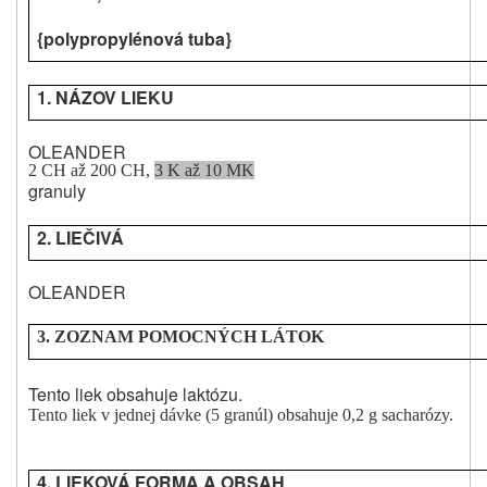
{polypropylénová tuba}
1. NÁZOV LIEKU
OLEANDER
2 CH až 200 CH,
3 K až 10 MK
granuly
2. LIEČIVÁ
OLEANDER
3. ZOZNAM POMOCNÝCH LÁTOK
Tento liek obsahuje laktózu.
Tento liek v jednej dávke (5 granúl) obsahuje 0,2 g
sacharózy.
4. LIEKOVÁ FORMA A OBSAH