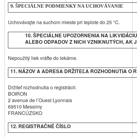
9. ŠPECIÁLNE PODMIENKY NA UCHOVÁVANIE
Uchovávajte na suchom mieste pri teplote do 25 °C.
10. ŠPECIÁLNE UPOZORNENIA NA LIKVIDÁCI
ALEBO ODPADOV Z NICH VZNIKNUTÝCH, AK 
Nepoužitý liek vráťte do lekárne.
11. NÁZOV A ADRESA DRŽITEĽA ROZHODNUTIA O R
Držiteľ rozhodnutia o registrácii:
BOIRON
2 avenue de l’Ouest Lyonnais
69510 Messimy
FRANCÚZSKO
12. REGISTRAČNÉ ČÍSLO