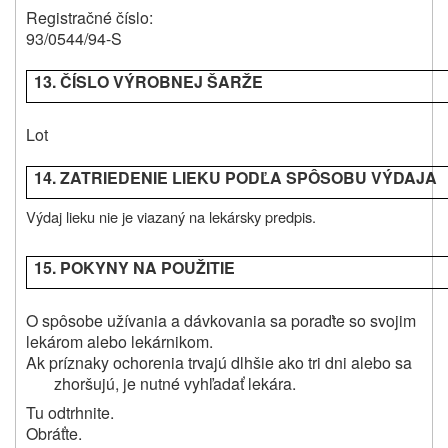
Registračné číslo:
93/0544/94-S
13. ČÍSLO VÝROBNEJ ŠARŽE
Lot
14. ZATRIEDENIE LIEKU PODĽA SPÔSOBU VÝDAJA
Výdaj lieku nie je viazaný na lekársky predpis.
15. POKYNY NA POUŽITIE
O spôsobe užívania a dávkovania sa poraďte so svojim
lekárom alebo lekárnikom.
Ak príznaky ochorenia trvajú dlhšie ako tri dni alebo sa
zhoršujú, je nutné vyhľadať lekára.
Tu odtrhnite.
Obráťte.