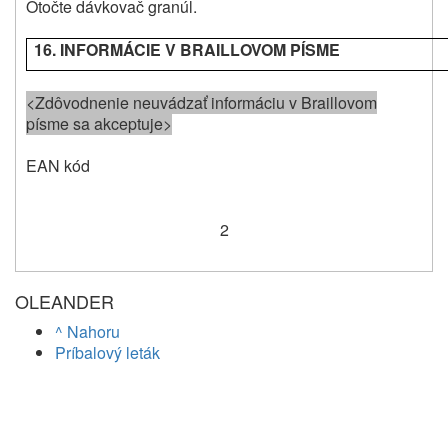
Otočte dávkovač granúl.
16. INFORMÁCIE V BRAILLOVOM PÍSME
<Zdôvodnenie neuvádzať informáciu v Braillovom
písme sa akceptuje>
EAN kód
2
OLEANDER
^ Nahoru
Príbalový leták