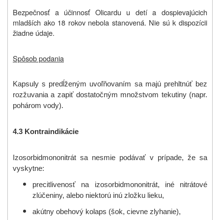
Bezpečnosť a účinnosť Olicardu u detí a dospievajúcich
mladších ako 18 rokov nebola stanovená. Nie sú k dispozícii
žiadne údaje.
Spôsob podania
Kapsuly s predĺženým uvoľňovaním sa majú prehltnúť bez
rozžuvania a zapiť dostatočným množstvom tekutiny (napr.
pohárom vody).
4.3 Kontraindikácie
Izosorbidmononitrát sa nesmie podávať v prípade, že sa
vyskytne:
precitlivenosť na izosorbidmononitrát, iné nitrátové
zlúčeniny, alebo niektorú inú zložku lieku,
akútny obehový kolaps (šok, cievne zlyhanie),