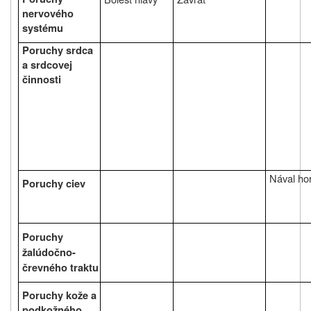
nervového
systému
Poruchy srdca
a srdcovej
činnosti
Nával ho
Poruchy ciev
Poruchy
žalúdočno-
črevného traktu
Poruchy kože a
podkožného