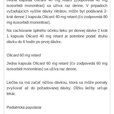
isosorbidi mononitras) sa užíva raz denne. V prípadoch
vyžadujúcich vyššie dávky nitrátov, môže byt podávaná 2-
krát denne 1 kapsula Olicard 40 mg retard (čo zodpovedá 80
mg isosorbidi mononitras).
Na zachovanie úplného účinku lieku pri dennej dávke 2 krát
1 kapsula Olicard 40 mg retard je potrebné podať druhú
dávku do 6 hodín po prvej dávke.
Olicard 60 mg retard
Jedna kapsula Olicard 60 mg retard (čo zodpovedá 60 mg
isosorbidi mononitras) sa užíva raz denne.
Liečba sa má začať nižšou dávkou, ktorá sa môže pomaly
zvyšovať až do požadovanej dávky. Dĺžku liečby určuje
lekár.
Pediatrická populácia