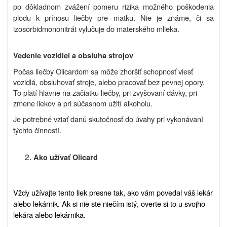
po dôkladnom zvážení pomeru rizika možného poškodenia
plodu k prínosu liečby pre matku. Nie je známe, či sa
izosorbidmononitrát vylučuje do materského mlieka.
Vedenie vozidiel a obsluha strojov
Počas liečby Olicardom sa môže zhoršiť schopnosť viesť
vozidlá, obsluhovať stroje, alebo pracovať bez pevnej opory.
To platí hlavne na začiatku liečby, pri zvyšovaní dávky, pri
zmene liekov a pri súčasnom užití alkoholu.
Je potrebné vziať danú skutočnosť do úvahy pri vykonávaní
týchto činností.
Ako užívať
Olicard
Vždy užívajte tento liek presne tak, ako vám povedal váš lekár
alebo lekárnik. Ak si nie ste niečím istý, overte si to u svojho
lekára alebo lekárnika.