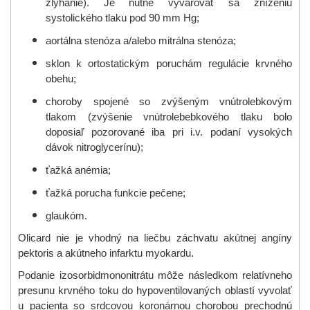
zlyhanie). Je nutné vyvarovať sa zníženiu
systolického tlaku pod 90 mm Hg;
aortálna stenóza a/alebo mitrálna stenóza;
sklon k ortostatickým poruchám regulácie krvného
obehu;
choroby spojené so zvýšeným vnútrolebkovým
tlakom (zvýšenie vnútrolebebkového tlaku bolo
doposiaľ pozorované iba pri i.v. podaní vysokých
dávok nitroglycerínu);
ťažká anémia;
ťažká porucha funkcie pečene;
glaukóm.
Olicard nie je vhodný na liečbu záchvatu akútnej angíny
pektoris a akútneho infarktu myokardu.
Podanie izosorbidmononitrátu môže následkom relatívneho
presunu krvného toku do hypoventilovaných oblastí vyvolať
u pacienta so srdcovou koronárnou chorobou prechodnú