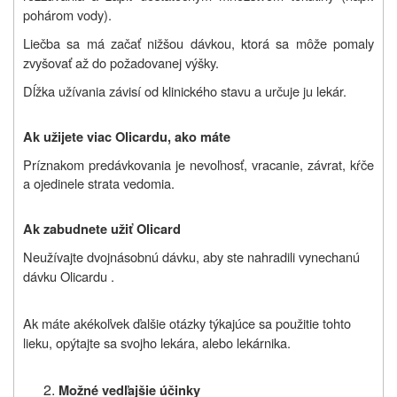
pohárom vody).
Liečba sa má začať nižšou dávkou, ktorá sa môže pomaly
zvyšovať až do požadovanej výšky.
Dĺžka užívania závisí od klinického stavu a určuje ju lekár.
Ak užijete viac
Olicardu
, ako máte
Príznakom predávkovania je nevoľnosť, vracanie, závrat, kŕče
a ojedinele strata vedomia.
Ak zabudnete užiť
Olicard
Neužívajte dvojnásobnú dávku, aby ste nahradili vynechanú
dávku
Olicardu .
Ak máte akékoľvek ďalšie otázky týkajúce sa použitie tohto
lieku, opýtajte sa svojho lekára, alebo lekárnika.
Možné vedľajšie účinky