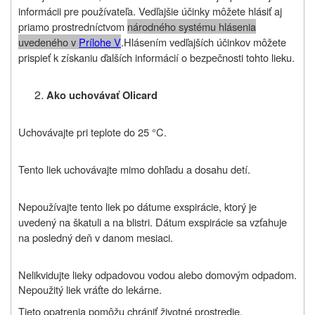
informácii pre používateľa. Vedľajšie účinky môžete hlásiť aj
priamo prostredníctvom
národného systému hlásenia
uvedeného v
Prílohe V
.
Hlásením vedľajších účinkov môžete
prispieť k získaniu ďalších informácií o bezpečnosti tohto lieku
.
Ako uchovávať
Olicard
Uchovávajte pri teplote do 25 °C.
Tento liek uchovávajte mimo dohľadu a dosahu detí.
Nepoužívajte
tento liek
po dátume exspirácie, ktorý je
uvedený na škatuli a na blistri. Dátum exspirácie sa vzťahuje
na posledný deň v danom mesiaci.
Nelikvidujte lieky odpadovou vodou alebo domovým odpadom.
Nepoužitý liek vráťte do lekárne.
Tieto opatrenia pomôžu chrániť životné prostredie.