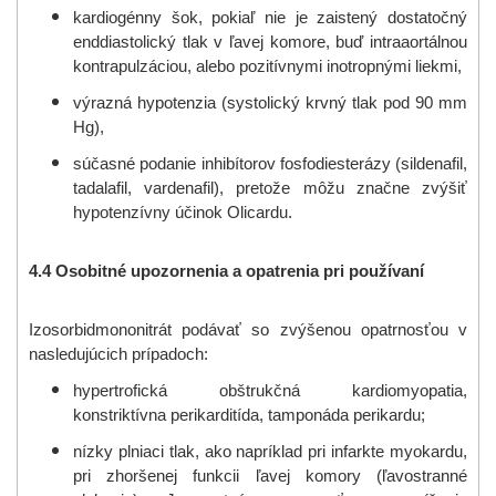
kardiogénny šok, pokiaľ nie je zaistený dostatočný
enddiastolický tlak v ľavej komore, buď intraaortálnou
kontrapulzáciou, alebo pozitívnymi inotropnými liekmi,
výrazná hypotenzia (systolický krvný tlak pod 90 mm
Hg),
súčasné podanie inhibítorov fosfodiesterázy (sildenafil,
tadalafil, vardenafil), pretože môžu značne zvýšiť
hypotenzívny účinok Olicardu.
4.4 Osobitné upozornenia a opatrenia pri používaní
Izosorbidmononitrát podávať so zvýšenou opatrnosťou v
nasledujúcich prípadoch:
hypertrofická obštrukčná kardiomyopatia,
konstriktívna perikarditída, tamponáda perikardu;
nízky plniaci tlak, ako napríklad pri infarkte myokardu,
pri zhoršenej funkcii ľavej komory (ľavostranné