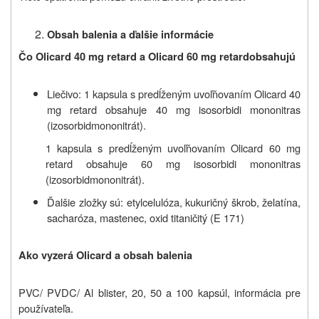
Obsah balenia a ďalšie informácie
Čo
Olicard
40 mg retard a
Olicard
60 mg retard
obsahujú
Liečivo: 1 kapsula s predĺženým uvoľňovaním Olicard 40
mg retard obsahuje 40 mg isosorbidi mononitras
(izosorbidmononitrát).
1 kapsula s predĺženým uvoľňovaním Olicard 60 mg
retard obsahuje 60 mg isosorbidi mononitras
(izosorbidmononitrát).
Ďalšie zložky sú:
etylcelulóza, kukuričný škrob, želatína,
sacharóza, mastenec, oxid titaničitý (E 171)
Ako vyzerá
Olicard
a obsah balenia
PVC/ PVDC/ Al blister, 20, 50 a 100 kapsúl, informácia pre
používateľa.