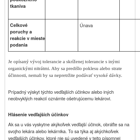
tkaniva
Celkové
Únava
poruchy a
reakcie v mieste
podania
Je opísaný vývoj tolerancie a skríženej tolerancie s inými
organickými nitrátmi. Aby sa predišlo poklesu alebo strate
účinnosti, nemali by sa nepretržite podávať vysoké dávky.
Prípadný výskyt týchto vedľajších účinkov alebo iných
neobvyklých reakcií oznámte ošetrujúcemu lekárovi.
Hlásenie vedľajších účinkov
Ak sa u vás vyskytne akýkoľvek vedľajší účinok, obráťte sa na
svojho lekára alebo lekárnika. To sa týka aj akýchkoľvek
vedľajších účinkov, ktoré nie sú uvedené v tejto písomnej