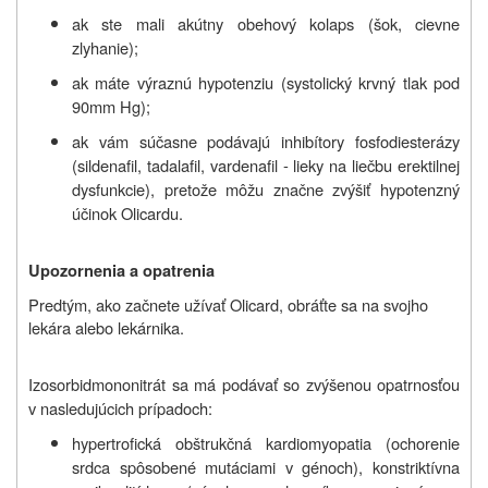
ak ste mali akútny obehový kolaps (šok, cievne
zlyhanie);
ak máte výraznú hypotenziu (systolický krvný tlak pod
90mm Hg);
ak vám súčasne podávajú inhibítory fosfodiesterázy
(
sildenafil, tadalafil, vardenafil - lieky na liečbu erektilnej
dysfunkcie
), pretože môžu značne zvýšiť hypotenzný
účinok Olicardu.
Upozornenia a opatrenia
Predtým, ako začnete užívať Olicard, obráťte sa na svojho
lekára alebo lekárnika.
Izosorbidmononitrát sa má podávať so zvýšenou opatrnosťou
v nasledujúcich prípadoch:
hypertrofická obštrukčná kardiomyopatia (ochorenie
srdca spôsobené mutáciami v génoch), konstriktívna