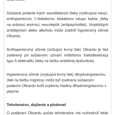
Súčasné podanie iných vazodilatancií (lieky rozširujúce cievy),
antihypertenzív,
-blokátorov, blokátorov vstupu kalcia, (lieky

na srdcovú arytmiu) neuroleptík (antipsychotiká), tricyklických
antidepresív alebo alkoholu môže zosilniť hypotenzný účinok
Olicardu.
Antihypertenzný účinok (znižujúci krvný tlak) Olicardu je tiež
zosilnený pri súčasnom užívaní inhibítorov fosfodiesterázy
typu 5 sildenafilu (
lieky na liečbu erektilnej dysfunkcie
).
Hypertenzný účinok (zvyšujúci krvný tlak) dihydroergotamínu
(liek na liečbu migrény) môže byť zosilnený súčasným
podaním Olicardu kvôli zvýšeniu hladiny dihydroergotamínu v
plazme.
Tehotenstvo, dojčenie a plodnosť
O podávaní Olicardu počas tehotenstva má rozhodnúť lekár