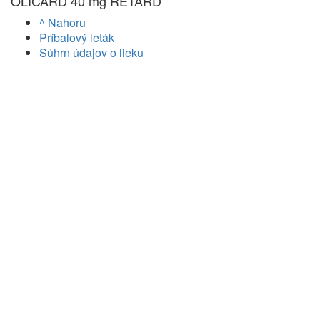
OLICARD 40 mg RETARD
^ Nahoru
Príbalový leták
Súhrn údajov o lieku