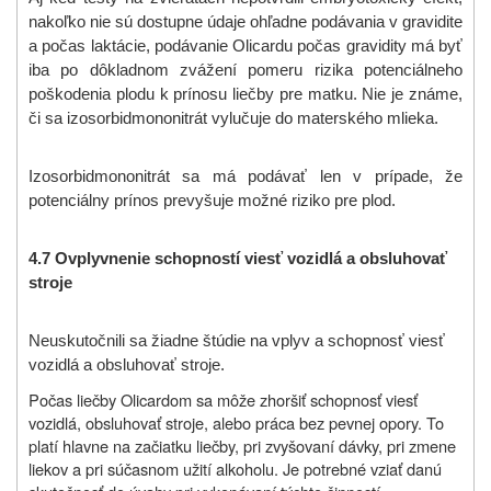
nakoľko nie sú dostupne údaje ohľadne podávania v gravidite
a počas laktácie, podávanie Olicardu počas gravidity má byť
iba po dôkladnom zvážení pomeru rizika potenciálneho
poškodenia plodu k prínosu liečby pre matku. Nie je známe,
či sa izosorbidmononitrát vylučuje do materského mlieka.
Izosorbidmononitrát sa má podávať len v prípade, že
potenciálny prínos prevyšuje možné riziko pre plod.
4.7 Ovplyvnenie schopností viesť vozidlá a obsluhovať
stroje
Neuskutočnili sa žiadne štúdie na vplyv a schopnosť viesť
vozidlá a obsluhovať stroje.
Počas liečby Olicardom sa môže zhoršiť schopnosť viesť
vozidlá, obsluhovať stroje, alebo práca bez pevnej opory. To
platí hlavne na začiatku liečby, pri zvyšovaní dávky, pri zmene
liekov a pri súčasnom užití alkoholu. Je potrebné vziať danú