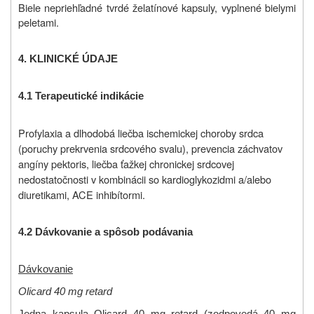
Biele nepriehľadné tvrdé želatínové kapsuly, vyplnené bielymi
peletami.
4. KLINICKÉ ÚDAJE
4.1 Terapeutické indikácie
Profylaxia a dlhodobá liečba ischemickej choroby srdca
(poruchy prekrvenia srdcového svalu), prevencia záchvatov
angíny pektoris, liečba ťažkej chronickej srdcovej
nedostatočnosti v kombinácii so kardioglykozidmi a/alebo
diuretikami, ACE inhibítormi.
4.2 Dávkovanie a spôsob podávania
Dávkovanie
Olicard 40 mg retard
Jedna kapsula Olicard 40 mg retard (zodpovedá 40 mg