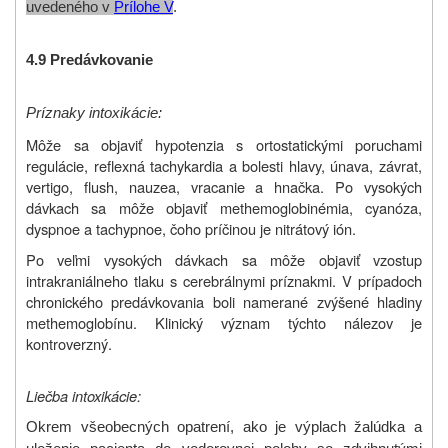
uvedeného v
Prílohe V
.
4.9 Predávkovanie
Príznaky intoxikácie:
Môže sa objaviť hypotenzia s ortostatickými poruchami
regulácie, reflexná tachykardia a bolesti hlavy, únava, závrat,
vertigo, flush, nauzea, vracanie a hnačka. Po vysokých
dávkach sa môže objaviť methemoglobinémia, cyanóza,
dyspnoe a tachypnoe, čoho príčinou je nitrátový ión.
Po veľmi vysokých dávkach sa môže objaviť vzostup
intrakraniálneho tlaku s cerebrálnymi príznakmi. V prípadoch
chronického predávkovania boli namerané zvýšené hladiny
methemoglobínu. Klinický význam týchto nálezov je
kontroverzný.
Liečba intoxikácie:
Okrem všeobecných opatrení, ako je výplach žalúdka a