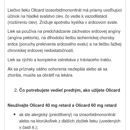
Liečivo lieku Olicard izosorbidmononitrát má priamy uvoľňujúci
účinok na hladké svalstvo ciev, čo vedie k vazodilatácii
(rozšíreniu ciev). Znižuje spotrebu kyslíka v srdcovom svale.
Liek sa používa na predchádzanie záchvatov srdcovej angíny
(angína pektoris), na dlhodobú liečbu ischemickej choroby
srdca (poruchy prekrvenia srdcového svalu) a na liečbu ťažkej
chronickej srdcovej nedostatočnosti.
Liek sa rýchlo a kompletne vstrebáva z tráviaceho traktu.
Ak sa príznaky vášho ochorenia nezlepšia alebo ak sa
zhoršia, musíte sa obrátiť na lekára.
Čo potrebujete vedieť predtým, ako užijete
Olicard
Neužívajte
Olicard
40 mg retard a
Olicard
60 mg retard
ak ste alergický (precitlivený) na izosorbidmononitrát
alebo na ktorúkoľvek z ďalších zložiek lieku (uvedených
v časti 6.)
;