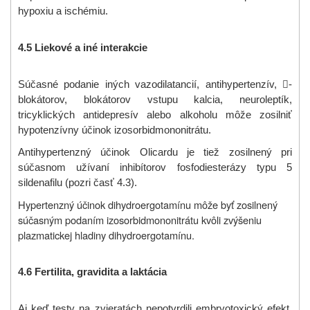
hypoxiu a ischémiu.
4.5 Liekové a iné interakcie
Súčasné podanie iných vazodilatancií, antihypertenzív,

-
blokátorov, blokátorov vstupu kalcia, neuroleptík,
tricyklických antidepresív alebo alkoholu môže zosilniť
hypotenzívny účinok izosorbidmononitrátu.
Antihypertenzný účinok Olicardu je tiež zosilnený pri
súčasnom užívaní inhibítorov fosfodiesterázy typu 5
sildenafilu (pozri časť 4.3).
Hypertenzný účinok dihydroergotamínu môže byť zosilnený
súčasným podaním izosorbidmononitrátu kvôli zvýšeniu
plazmatickej hladiny dihydroergotamínu.
4.6 Fertilita, gravidita a laktácia
Aj keď testy na zvieratách nepotvrdili embryotoxický efekt,