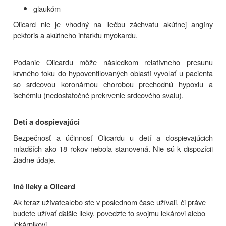
glaukóm
Olicard nie je vhodný na liečbu záchvatu akútnej angíny
pektoris a akútneho infarktu myokardu.
Podanie Olicardu môže následkom relatívneho presunu
krvného toku do hypoventilovaných oblastí vyvolať u pacienta
so srdcovou koronárnou chorobou prechodnú hypoxiu a
ischémiu (nedostatočné prekrvenie srdcového svalu).
Deti a dospievajúci
Bezpečnosť a účinnosť Olicardu u detí a dospievajúcich
mladších ako 18 rokov nebola stanovená. Nie sú k dispozícii
žiadne údaje.
Iné lieky a
Olicard
Ak teraz
užívate
alebo ste v poslednom čase
užívali
, či práve
budete užívať ďalšie lieky, povedzte to svojmu
lekárovi alebo
lekárnikovi.