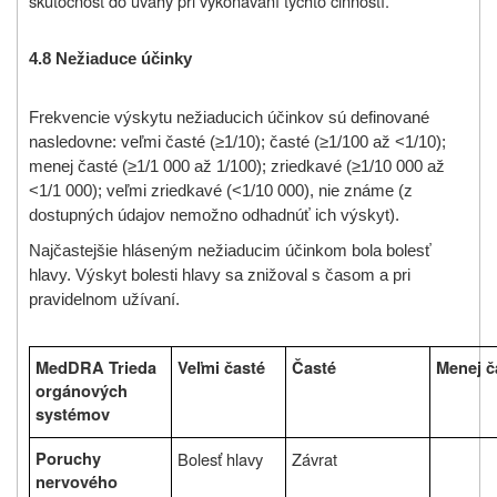
skutočnosť do úvahy pri vykonávaní týchto činností.
4.8 Nežiaduce účinky
Frekvencie výskytu nežiaducich účinkov sú definované
nasledovne: veľmi časté (≥1/10); časté (≥1/100 až <1/10);
menej časté (≥1/1 000 až 1/100); zriedkavé (≥1/10 000 až
<1/1 000); veľmi zriedkavé (<1/10 000), nie známe (z
dostupných údajov nemožno odhadnúť ich výskyt).
Najčastejšie hláseným nežiaducim účinkom bola bolesť
hlavy. Výskyt bolesti hlavy sa znižoval s časom a pri
pravidelnom užívaní.
MedDRA Trieda
Veľmi časté
Časté
Menej č
orgánových
systémov
Poruchy
Bolesť hlavy
Závrat
nervového