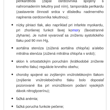
perikarditída (zápal osrdcovníka spojený s
nahromadením tekutiny pod ním), tamponáda perikardu
(zastavenie činnosti srdca v dôsledku nadmerného
naplnenia osrdcovníka tekutinou);
nízky plniaci tlak, ako napríklad pri infarkte myokardu,
pri zhoršenej funkcii ľavej ko
mor
y (ľavostranné
zlyhanie). Je nutné vyvarovať sa zníženiu systolického
tlaku pod 90 mm Hg,
aortálna stenóza (zúžená aortálna chlopňa) a/alebo
mitrálna stenóza (zúžená mitrálna chlopňa v srdci);
sklon k ortostatickým poruchám (krátkodobé zníženie
krvného tlaku) regulácie krvného obehu;
choroby spojené so zvýšeným vnútrolebkovým tlakom
(zvýšenie vnútrolebečného tlaku bolo doposiaľ
pozorované iba pri vnúrožilovom podaní vysokých
dávok nitroglycerínu);
ťažká anémia;
ťažká porucha funkcie pečene;