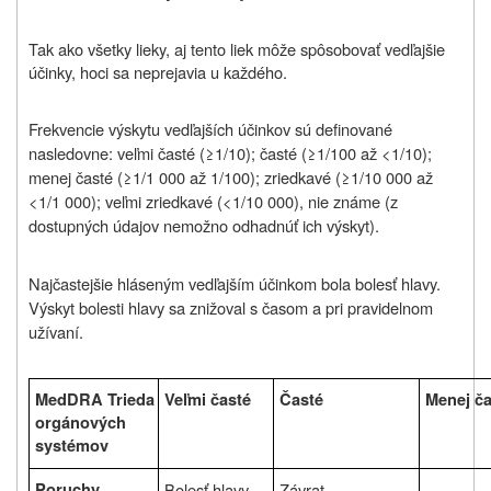
Tak ako všetky lieky, aj tento liek môže spôsobovať vedľajšie
účinky, hoci sa neprejavia u každého.
Frekvencie výskytu vedľajších účinkov sú definované
nasledovne: veľmi časté (≥1/10); časté (≥1/100 až <1/10);
menej časté (≥1/1 000 až 1/100); zriedkavé (≥1/10 000 až
<1/1 000); veľmi zriedkavé (<1/10 000), nie známe (z
dostupných údajov nemožno odhadnúť ich výskyt).
Najčastejšie hláseným vedľajším účinkom bola bolesť hlavy.
Výskyt bolesti hlavy sa znižoval s časom a pri pravidelnom
užívaní.
MedDRA Trieda
Veľmi časté
Časté
Menej ča
orgánových
systémov
Poruchy
Bolesť hlavy
Závrat