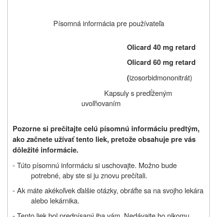
Písomná informácia pre používateľa
Olicard 40 mg retard
Olicard 60 mg retard
izosorbidmononitrát)
(
Kapsuly s predĺženým
uvoľňovaním
Pozorne si prečítajte celú písomnú informáciu predtým,
ako
z
ačnete užívať tento liek, pretože obsahuje pre vás
dôležité informácie.
- Túto písomnú informáciu si uschovajte. Možno bude
potrebné, aby ste si ju znovu prečítali.
- Ak máte akékoľvek ďalšie otázky, obráťte sa na svojho lekára
alebo lekárnika.
- Tento liek bol predpísaný iba vám. Nedávajte ho nikomu