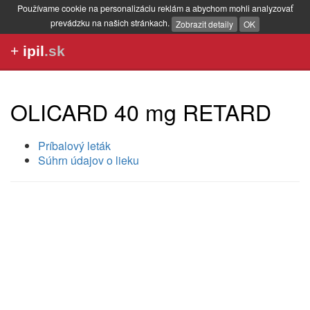
Používame cookie na personalizáciu reklám a abychom mohli analyzovať
prevádzku na našich stránkach.
Zobrazit detaily
OK
+
ipil
.sk
OLICARD 40 mg RETARD
Príbalový leták
Súhrn údajov o lieku