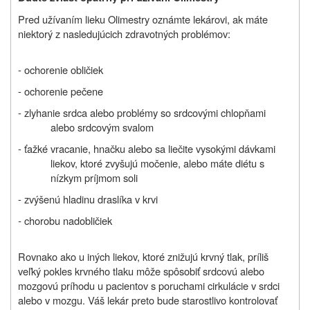
Pred užívaním lieku Olimestry oznámte lekárovi, ak máte
niektorý z nasledujúcich zdravotných problémov:
- ochorenie obličiek
- ochorenie pečene
- zlyhanie srdca alebo problémy so srdcovými chlopňami
alebo srdcovým svalom
-
ťažké vracanie, hnačku alebo sa liečite vysokými dávkami
liekov, ktoré zvyšujú močenie, alebo máte diétu s
nízkym príjmom soli
- zvýšenú hladinu draslíka v krvi
-
chorobu nadobličiek
Rovnako ako u iných liekov, ktoré znižujú krvný tlak, príliš
veľký pokles krvného tlaku môže spôsobiť srdcovú alebo
mozgovú príhodu u pacientov s poruchami cirkulácie v srdci
alebo v mozgu. Váš lekár preto bude starostlivo kontrolovať