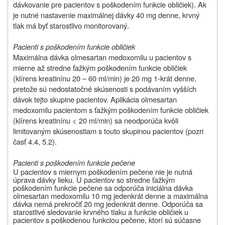
dávkovanie pre pacientov s poškodením funkcie obličiek). Ak
je nutné nastavenie maximálnej dávky 40 mg denne, krvný
tlak má byť starostlivo monitorovaný.
Pacienti s poškodením funkcie obličiek
Maximálna dávka olmesartan medoxomilu u pacientov s
mierne až stredne ťažkým poškodením funkcie obličiek
(klírens kreatinínu 20 – 60 ml/min) je 20 mg 1-krát denne,
pretože sú nedostatočné skúsenosti s podávaním vyšších
dávok tejto skupine pacientov. Aplikácia olmesartan
medoxomilu pacientom s ťažkým poškodením funkcie obličiek
(klírens kreatinínu < 20 ml/min) sa neodporúča kvôli
limitovaným skúsenostiam s touto skupinou pacientov (pozri
časť 4.4, 5.2).
Pacienti s poškodením funkcie pečene
U pacientov s miernym poškodením pečene nie je nutná
úprava dávky lieku. U pacientov so stredne ťažkým
poškodením funkcie pečene sa odporúča iniciálna dávka
olmesartan medoxomilu 10
mg jedenkrát denne a maximálna
dávka nemá prekročiť 20 mg jedenkrát denne. Odporúča sa
starostlivé sledovanie krvného tlaku a funkcie obličiek u
pacientov s poškodenou funkciou pečene, ktorí sú súčasne