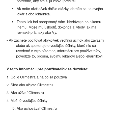
potrebné, aby ste si ju znovu prečítali.
Ak máte akékoľvek ďalšie otázky, obráťte sa na svojho
lekár alebo lekárnika.
Tento liek bol predpísaný Vám. Nedávajte ho nikomu
inému. Môže mu uškodiť, dokonca aj vtedy, ak má
rovnaké príznaky ako Vy.
- Ak začnete pociťovať akýkoľvek vedľajší účinok ako závažný
alebo ak spozorujete vedľajšie účinky, ktoré nie sú
uvedené v tejto písomnej informácii pre používateľov,
povedzte to, prosím, svojmu lekárovi alebo lekárnikovi.
V tejto informácii pre používateľov sa dozviete:
1. Čo je Olimestra a na čo sa používa
2. Skôr ako užijete Olimestru
3. Ako užívať Olimestru
4. Možné vedľajšie účinky
Ako uchovávať Olimestru