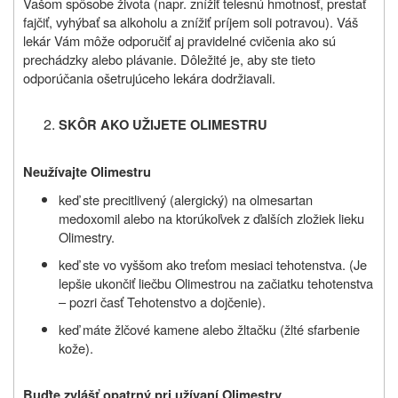
Vašom spôsobe života (napr. znížiť telesnú hmotnosť, prestať
fajčiť, vyhýbať sa alkoholu a znížiť príjem soli potravou). Váš
lekár Vám môže odporučiť aj pravidelné cvičenia ako sú
prechádzky alebo plávanie. Dôležité je, aby ste tieto
odporúčania ošetrujúceho lekára dodržiavali.
SKÔR AKO UŽIJETE
OLIMESTRU
Neužívajte
Olimestru
keď ste precitlivený (alergický) na olmesartan
medoxomil alebo na ktorúkoľvek z ďalších zložiek lieku
Olimestry.
keď ste vo vyššom ako treťom mesiaci tehotenstva. (Je
lepšie ukončiť liečbu Olimestrou na začiatku tehotenstva
– pozri časť Tehotenstvo a dojčenie).
keď máte žlčové kamene alebo žltačku (žlté sfarbenie
kože).
Buďte zvlášť opatrný pri užívaní
Olimestry