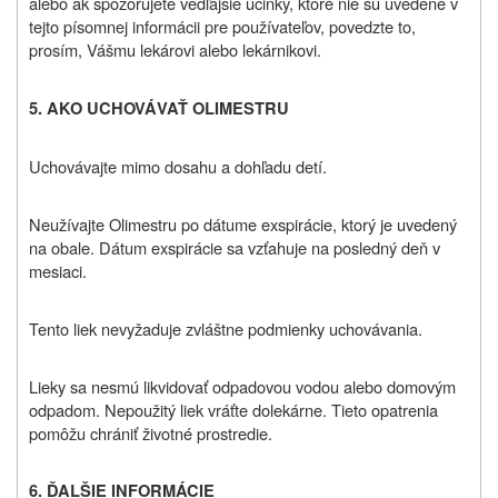
alebo ak spozorujete vedľajšie účinky, ktoré nie sú uvedené v
tejto písomnej informácii pre používateľov, povedzte to,
prosím, Vášmu lekárovi alebo lekárnikovi.
5. AKO UCHOVÁVAŤ
OLIMESTRU
Uchovávajte mimo dosahu a dohľadu detí.
Neužívajte Olimestru po dátume exspirácie, ktorý je uvedený
na obale. Dátum exspirácie sa vzťahuje na posledný deň v
mesiaci.
Tento liek nevyžaduje zvláštne podmienky uchovávania.
Lieky sa nesmú likvidovať odpadovou vodou alebo domovým
odpadom. Nepoužitý liek vráťte do
lekárne. Tieto opatrenia
pomôžu chrániť životné prostredie.
6. ĎALŠIE INFORMÁCIE