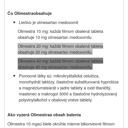
Čo
Olimestra
obsahuje
Liečivo je olmesartan medoxomil
Olimestra 10 mg: každá filmom obalená tableta
obsahuje 10 mg olmesartan medoxomilu.
Olimestra 20 mg: každá filmom obalená tableta
obsahuje 20 mg olmesartan medoxomilu.
Olimestra 40 mg: každá filmom obalená tableta
obsahuje 40 mg olmesartan medoxomilu.
Pomocné látky sú: mikrokryštalická celulóza,
monohydrát laktózy, čiastočne substituovaná hyprolóza
a magnéziumstearát v jadre tablety a oxid titaničitý,
mastenec a makrogol 3000 a
čiastočne hydrolyzovaný
polyvinylalkohol v obalovej vrstve tablety.
Ako vyzerá
Olimestra
a obsah balenia
Olimestra 10 mg
sú biele okrúhle mierne bikonvexné filmom