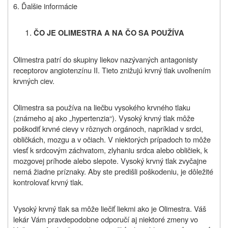
6. Ďalšie informácie
ČO JE OLIMESTRA A NA ČO SA POUŽÍVA
Olimestra patrí do skupiny liekov nazývaných antagonisty
receptorov angiotenzínu II. Tieto znižujú krvný tlak uvoľnením
krvných ciev.
Olimestra sa používa na liečbu vysokého krvného tlaku
(známeho aj ako „hypertenzia“). Vysoký krvný tlak môže
poškodiť krvné cievy v rôznych orgánoch, napríklad v srdci,
obličkách, mozgu a v očiach. V niektorých prípadoch to môže
viesť k srdcovým záchvatom, zlyhaniu srdca alebo obličiek, k
mozgovej príhode alebo slepote. Vysoký krvný tlak zvyčajne
nemá žiadne príznaky. Aby ste predišli poškodeniu, je dôležité
kontrolovať krvný tlak.
Vysoký krvný tlak sa môže liečiť liekmi ako je Olimestra. Váš
lekár Vám pravdepodobne odporučí aj niektoré zmeny vo