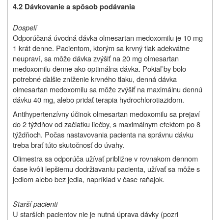
4.2 Dávkovanie a spôsob podávania
Dospelí
Odporúčaná úvodná dávka olmesartan medoxomilu je 10 mg
1 krát denne. Pacientom, ktorým sa krvný tlak adekvátne
neupraví, sa môže dávka zvýšiť na 20 mg olmesartan
medoxomilu denne ako optimálna dávka. Pokiaľ by bolo
potrebné ďalšie zníženie krvného tlaku, denná dávka
olmesartan medoxomilu sa môže zvýšiť na maximálnu dennú
dávku 40 mg, alebo pridať terapia hydrochlorotiazidom.
Antihypertenzívny účinok olmesartan medoxomilu sa prejaví
do 2 týždňov od začiatku liečby, s maximálnym efektom po 8
týždňoch. Počas nastavovania pacienta na správnu dávku
treba brať túto skutočnosť do úvahy.
Olimestra sa odporúča užívať približne v rovnakom dennom
čase kvôli lepšiemu dodržiavaniu pacienta, užívať sa môže s
jedlom alebo bez jedla, napríklad v čase raňajok.
Starší pacienti
U starších pacientov nie je nutná úprava dávky (pozri