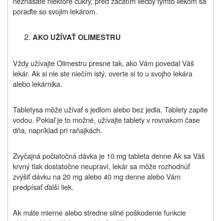
neznášate niektoré cukry, pred začatím liečby týmto liekom sa
poraďte so svojim lekárom.
AKO UŽÍVAŤ OLIMESTRU
Vždy užívajte Olimestru presne tak, ako Vám povedal Váš
lekár. Ak si nie ste niečím istý, overte si to u svojho lekára
alebo lekárnika.
Tablety
sa môže užívať s jedlom alebo bez jedla. Tablety zapite
vodou. Pokiaľ je to možné, užívajte tablety v rovnakom čase
dňa, napríklad pri raňajkách.
Zvyčajná počiatočná dávka je 10 mg tableta denne Ak sa Váš
krvný tlak dostatočne neupraví, lekár sa môže rozhodnúť
zvýšiť dávku na 20 mg alebo 40 mg denne alebo Vám
predpísať ďalší liek.
Ak máte mierne alebo stredne silné poškodenie funkcie