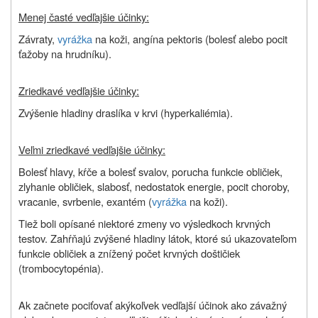
Menej časté vedľajšie účinky:
Závraty,
vyrážka
na koži, angína pektoris (bolesť alebo pocit
ťažoby na hrudníku).
Zriedkavé vedľajšie účinky:
Zvýšenie hladiny draslíka v krvi (hyperkaliémia).
Veľmi zriedkavé vedľajšie účinky:
Bolesť hlavy, kŕče a bolesť svalov, porucha funkcie obličiek,
zlyhanie obličiek, slabosť, nedostatok energie, pocit choroby,
vracanie, svrbenie, exantém (
vyrážka
na koži).
Tiež boli opísané niektoré zmeny vo výsledkoch krvných
testov. Zahŕňajú zvýšené hladiny látok, ktoré sú ukazovateľom
funkcie obličiek a znížený počet krvných doštičiek
(trombocytopénia).
Ak začnete pociťovať akýkoľvek vedľajší účinok ako závažný