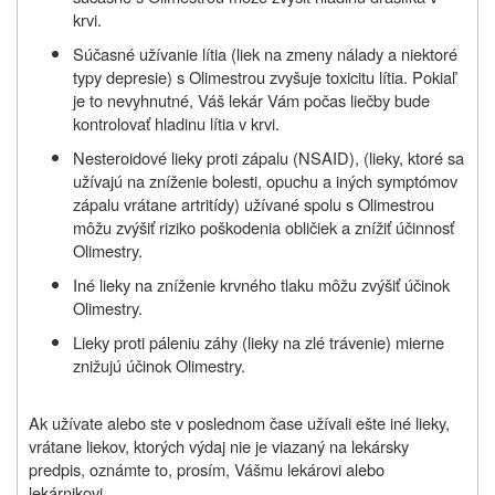
krvi.
Súčasné užívanie lítia (liek na zmeny nálady a niektoré
typy depresie) s Olimestrou zvyšuje toxicitu lítia. Pokiaľ
je to nevyhnutné, Váš lekár Vám počas liečby bude
kontrolovať hladinu lítia v krvi.
Nesteroidové lieky proti zápalu (NSAID), (lieky, ktoré sa
užívajú na zníženie bolesti, opuchu a iných symptómov
zápalu vrátane artritídy) užívané spolu s Olimestrou
môžu zvýšiť riziko poškodenia obličiek a znížiť účinnosť
Olimestry.
Iné lieky na zníženie krvného tlaku môžu zvýšiť účinok
Olimestry.
Lieky proti páleniu záhy (lieky na zlé trávenie) mierne
znižujú účinok Olimestry.
Ak užívate alebo ste v poslednom čase užívali ešte iné lieky,
vrátane liekov, ktorých výdaj nie je viazaný na lekársky
predpis, oznámte to, prosím, Vášmu lekárovi alebo
lekárnikovi.