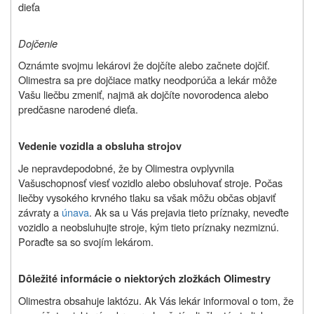
dieťa
Dojčenie
Oznámte svojmu lekárovi že dojčíte alebo začnete dojčiť.
Olimestra sa pre dojčiace matky neodporúča a lekár môže
Vašu liečbu zmeniť, najmä ak dojčíte novorodenca alebo
predčasne narodené dieťa.
Vedenie vozidla a obsluha strojov
Je nepravdepodobné, že by Olimestra ovplyvnila
Vašu
schopnosť viesť vozidlo alebo obsluhovať stroje. Počas
liečby vysokého krvného tlaku sa však môžu občas objaviť
závraty a
únava
. Ak sa u Vás prejavia tieto príznaky, neveďte
vozidlo a neobsluhujte stroje, kým tieto príznaky nezmiznú.
Poraďte sa so svojím lekárom.
Dôležité informácie o niektorých zložkách
Olimestry
Olimestra obsahuje laktózu. Ak Vás lekár informoval o tom, že