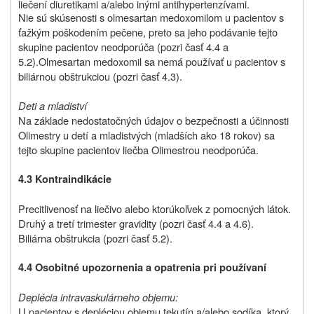
liečení diuretikami a/alebo inými antihypertenzívami.
Nie sú skúsenosti s olmesartan medoxomilom u pacientov s
ťažkým poškodením pečene, preto sa jeho podávanie tejto
skupine pacientov neodporúča (pozri časť 4.4 a
5.2).Olmesartan medoxomil sa nemá používať u pacientov s
biliárnou obštrukciou (pozri časť 4.3).
Deti a mladiství
Na základe nedostatočných údajov o bezpečnosti a účinnosti
Olimestry u detí a mladistvých (mladších ako 18 rokov) sa
tejto skupine pacientov liečba Olimestrou neodporúča.
4.3 Kontraindikácie
Precitlivenosť na liečivo alebo ktorúkoľvek z pomocných látok.
Druhý a tretí trimester gravidity (pozri časť 4.4 a 4.6).
Biliárna obštrukcia (pozri časť 5.2).
4.4 Osobitné upozornenia a opatrenia pri používaní
Deplécia intravaskulárneho objemu:
U pacientov s depléciou objemu tekutín a/alebo sodíka, ktorý