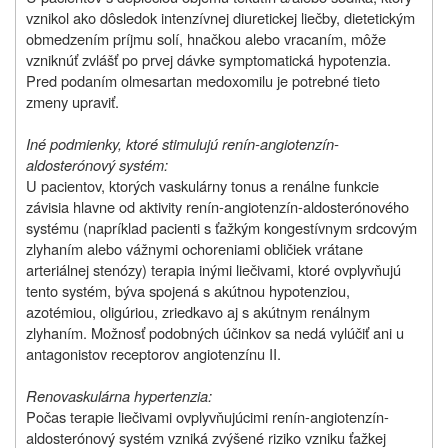
vznikol ako dôsledok intenzívnej diuretickej liečby, dietetickým
obmedzením príjmu solí, hnačkou alebo vracaním, môže
vzniknúť zvlášť po prvej dávke symptomatická hypotenzia.
Pred podaním olmesartan medoxomilu je potrebné tieto
zmeny upraviť.
Iné podmienky, ktoré stimulujú renín-angiotenzín-
aldosterónový systém:
U pacientov, ktorých vaskulárny tonus a renálne funkcie
závisia hlavne od aktivity renín-angiotenzín-aldosterónového
systému (napríklad pacienti s ťažkým kongestívnym srdcovým
zlyhaním alebo vážnymi ochoreniami obličiek vrátane
arteriálnej stenózy) terapia inými liečivami, ktoré ovplyvňujú
tento systém, býva spojená s akútnou hypotenziou,
azotémiou, oligúriou, zriedkavo aj s akútnym renálnym
zlyhaním. Možnosť podobných účinkov sa nedá vylúčiť ani u
antagonistov receptorov angiotenzínu II.
Renovaskulárna hypertenzia:
Počas terapie liečivami ovplyvňujúcimi renín-angiotenzín-
aldosterónový systém vzniká zvýšené riziko vzniku ťažkej