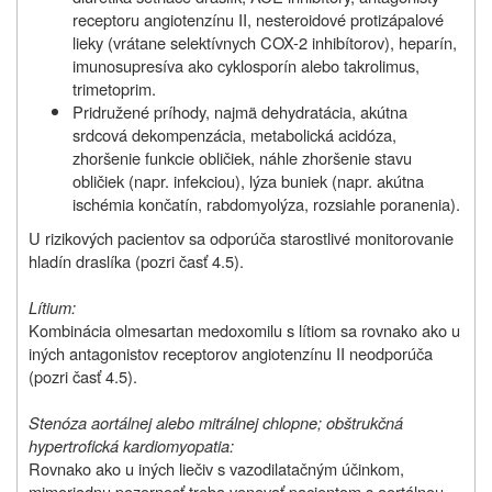
receptoru angiotenzínu II, nesteroidové protizápalové
lieky (vrátane selektívnych COX-2 inhibítorov), heparín,
imunosupresíva ako cyklosporín alebo takrolimus,
trimetoprim.
Pridružené príhody, najmä dehydratácia, akútna
srdcová dekompenzácia, metabolická acidóza,
zhoršenie funkcie obličiek, náhle zhoršenie stavu
obličiek (napr. infekciou), lýza buniek (napr. akútna
ischémia končatín, rabdomyolýza, rozsiahle poranenia).
U rizikových pacientov sa odporúča starostlivé monitorovanie
hladín draslíka (pozri časť 4.5).
Lítium:
Kombinácia olmesartan medoxomilu s lítiom sa rovnako ako u
iných antagonistov receptorov angiotenzínu II neodporúča
(pozri časť 4.5).
Stenóza aortálnej alebo mitrálnej chlopne; obštrukčná
hypertrofická kardiomyopatia:
Rovnako ako u iných liečiv s vazodilatačným účinkom,
mimoriadnu pozornosť treba venovať pacientom s aortálnou