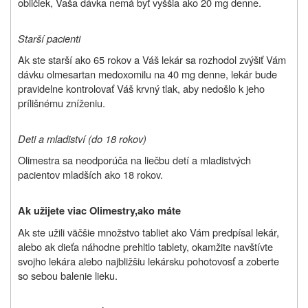
obličiek, Vaša dávka nemá byť vyššia ako 20 mg denne.
Starší pacienti
Ak ste starší ako 65 rokov a Váš lekár sa rozhodol zvýšiť Vám
dávku olmesartan medoxomilu na 40 mg denne, lekár bude
pravidelne kontrolovať Váš krvný tlak, aby nedošlo k jeho
prílišnému zníženiu.
Deti a mladiství (do 18 rokov)
Olimestra sa neodporúča na liečbu detí a mladistvých
pacientov mladších ako 18 rokov.
Ak užijete viac
Olimestry,
ako máte
Ak ste užili väčšie množstvo tabliet ako Vám predpísal lekár,
alebo ak dieťa náhodne prehltlo tablety, okamžite navštívte
svojho lekára alebo najbližšiu lekársku pohotovosť a zoberte
so sebou balenie lieku.