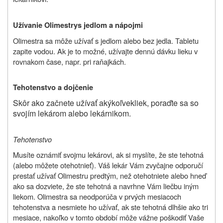
Užívanie
Olimestry
s jedlom a nápojmi
Olimestra sa môže užívať s jedlom alebo bez jedla. Tabletu
zapite vodou. Ak je to možné, užívajte dennú dávku lieku v
rovnakom čase, napr. pri raňajkách.
Tehotenstvo a dojčenie
Skôr ako začnete užívať
akýkoľvek
liek, poraďte sa so
svojím lekárom
alebo lekárnikom
.
Tehotenstvo
Musíte oznámiť svojmu lekárovi, ak si myslíte, že ste tehotná
(alebo môžete otehotnieť). Váš lekár Vám zvyčajne odporučí
prestať užívať Olimestru predtým, než otehotniete alebo hneď
ako sa dozviete, že ste tehotná a navrhne Vám liečbu iným
liekom. Olimestra sa neodporúča v prvých mesiacoch
tehotenstva a nesmiete ho užívať, ak ste tehotná dlhšie ako tri
mesiace, nakoľko v tomto období môže vážne poškodiť Vaše