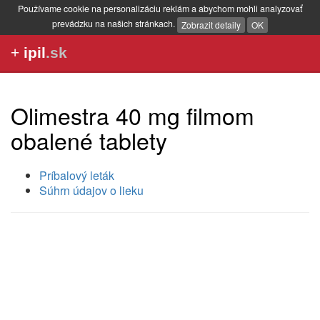
Používame cookie na personalizáciu reklám a abychom mohli analyzovať
prevádzku na našich stránkach.
Zobrazit detaily
OK
+
ipil
.sk
Olimestra 40 mg filmom
obalené tablety
Príbalový leták
Súhrn údajov o lieku