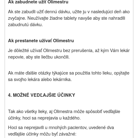
Ak zabudnete užiť
Olimestru
Ak ste zabudli užiť dennú dávku, užite ju v nasledujúci deň ako
zvyčajne. Neužívajte žiadne tablety navyše aby ste nahradili
zabudnutú dávku.
Ak prestanete užívať
Olimestru
Je dôležité užívať Olimestru bez prerušenia, až kým Vám lekár
nepovie, aby ste liečbu ukončili.
Ak máte ďalšie otázky týkajúce sa použitia tohto lieku, opýtajte
sa svojho lekára alebo lekárnika.
4. MOŽNÉ VEDĽAJŠIE ÚČINKY
Tak ako všetky lieky, aj Olimestra môže spôsobiť vedľajšie
účinky, hoci sa neprejavia u každého.
Hoci sa neprejavili u mnohých pacientov, uvedené dva
vedľajšie účinky môžu byť závažné: