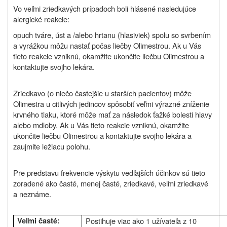
Vo veľmi zriedkavých prípadoch boli hlásené nasledujúce
alergické reakcie:
opuch tváre, úst a /alebo hrtanu (hlasiviek) spolu so svrbením
a vyrážkou môžu nastať počas liečby Olimestrou. Ak u Vás
tieto reakcie vzniknú, okamžite ukončite liečbu Olimestrou a
kontaktujte svojho lekára.
Zriedkavo (o niečo častejšie u starších pacientov) môže
Olimestra u citlivých jedincov spôsobiť veľmi výrazné zníženie
krvného tlaku, ktoré môže mať za následok ťažké bolesti hlavy
alebo mdloby. Ak u Vás tieto reakcie vzniknú, okamžite
ukončite liečbu Olimestrou a kontaktujte svojho lekára a
zaujmite ležiacu polohu.
Pre predstavu frekvencie výskytu vedľajších účinkov sú tieto
zoradené ako časté, menej časté, zriedkavé, veľmi zriedkavé
a neznáme.
Veľmi časté:
Postihuje viac ako 1 užívateľa z 10