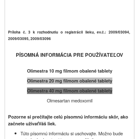
Príloha č. 3 k rozhodnutiu o registrácii lieku, ev.č.: 2009/03094,
2009/03095, 2009/03096
PÍSOMNÁ INFORMÁCIA PRE POUŽÍVATEĽOV
Olimestra 10 mg filmom obalené tablety
Olimestra 20 mg film
om obalené tablety
Olimestra 40 mg film
om obalené tablety
Olmesartan medoxomil
Pozorne si prečítajte celú písomnú informáciu skôr, ako
začnete užívať
Váš liek.
Túto písomnú informáciu si uschovajte. Možno bude