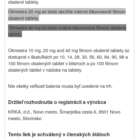
obalené tablety.
Olimestra 20 mg sú biele okrúhle mierne bikonvexné filmom
obalené tablety.
Olimestra 40 mg sú biele oválne bikonvexné filmom obalené
tablety.
Olimestra 10 mg, 20 mg and 40 mg filmom obalené tablety sú
dostupné v škatuľkách po 10, 14, 28, 30, 56, 60, 84, 90, 98 a
100 filmom obalených tabliet v blistroch a po 100 filmom
obalených tabliet v nádobe na tablety.
Nie všetky veľkosti balenia musia byť uvedené na trh.
Držiteľ rozhodnutia o registrácii a výrobca
KRKA, d.d., Novo mesto, Šmarješka cesta 6, 8501 Novo
mesto, Slovinsko
Tento liek je schválený v členských štátoch