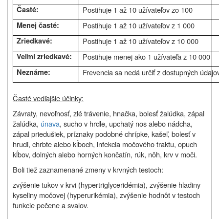
Časté:
Postihuje 1 až 10 užívateľov zo 100
Menej časté:
Postihuje 1 až 10 užívateľov z 1 000
Zriedkavé:
Postihuje 1 až 10 užívateľov z 10 000
Veľmi zriedkavé:
Postihuje menej ako 1 užívateľa z 10 000
Neznáme:
Frevencia sa nedá určiť z dostupných údajo
Časté vedľajšie účinky:
Závraty, nevoľnosť, zlé trávenie, hnačka, bolesť žalúdka, zápal
žalúdka,
únava
, sucho v hrdle, upchatý nos alebo nádcha,
zápal priedušiek, príznaky podobné chrípke, kašeľ, bolesť v
hrudi, chrbte alebo kĺboch, infekcia močového traktu, opuch
kĺbov, dolných alebo horných končatín, rúk, nôh, krv v moči.
Boli tiež zaznamenané zmeny v krvných testoch:
zvýšenie tukov v krvi (hypertriglyceridémia), zvýšenie hladiny
kyseliny močovej (hyperurikémia), zvýšenie hodnôt v testoch
funkcie pečene a svalov.