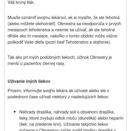
Váš krvný tlak.
Musíte oznámiť svojmu lekárovi, ak si myslíte, že ste tehotná
(alebo môžete otehotnieť). Olimestra sa neodporúča v prvých
mesiacoch tehotenstva a nesmie sa užívať, ak ste tehotná
dlhšie ako tri mesiace, nakoľko v tomto období môže vážne
poškodiť Vaše dieťa (pozri časť Tehotenstvo a dojčenie).
Tak ako pri iných podobných liekoch, účinok Olimestry je
menší u pacientov čiernej rasy.
Užívanie iných liekov
Prosím, informujte svojho lekára ak užívate alebo ste v
poslednom čase užívali niektorý z nasledujúcich liekov:
Náhrady draslíka, náhrady soli s obsahom draslíka,
lieky, ktoré zvyšujú odtok moču (diuretiká) alebo heparín
(liek, na zriedenie krvi). Užívanie takýchto liekov
súčasne s Olimestrou môže zvýšiť hladinu draslíka v