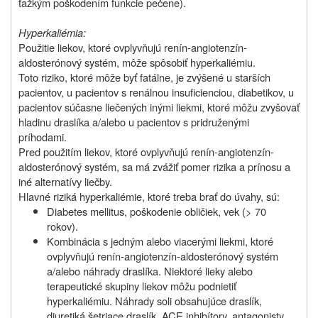
ťažkým poškodením funkcie pečene).
Hyperkaliémia:
Použitie liekov, ktoré ovplyvňujú renín-angiotenzín-
aldosterónový systém, môže spôsobiť hyperkaliémiu.
Toto riziko, ktoré môže byť fatálne, je zvýšené u starších
pacientov, u pacientov s renálnou insuficienciou, diabetikov, u
pacientov súčasne liečených inými liekmi, ktoré môžu zvyšovať
hladinu draslíka a/alebo u pacientov s pridruženými
príhodami.
Pred použitím liekov, ktoré ovplyvňujú renín-angiotenzín-
aldosterónový systém, sa má zvážiť pomer rizika a prínosu a
iné alternatívy liečby.
Hlavné riziká hyperkaliémie, ktoré treba brať do úvahy, sú:
Diabetes mellitus, poškodenie obličiek, vek (> 70
rokov).
Kombinácia s jedným alebo viacerými liekmi, ktoré
ovplyvňujú renín-angiotenzín-aldosterónový systém
a/alebo náhrady draslíka. Niektoré lieky alebo
terapeutické skupiny liekov môžu podnietiť
hyperkaliémiu. Náhrady soli obsahujúce draslík,
diuretiká šetriace draslík, ACE inhibítory, antagonisty