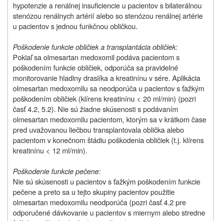
hypotenzie a renálnej insuficiencie u pacientov s bilaterálnou
stenózou renálnych artérií alebo so stenózou renálnej artérie
u pacientov s jednou funkčnou obličkou.
Poškodenie funkcie obličiek a transplantácia obličiek:
Pokiaľ sa olmesartan medoxomil podáva pacientom s
poškodením funkcie obličiek, odporúča sa pravidelné
monitorovanie hladiny draslíka a kreatinínu v sére. Aplikácia
olmesartan medoxomilu sa neodporúča u pacientov s ťažkým
poškodením obličiek (klírens kreatinínu < 20 ml/min) (pozri
časť 4.2, 5.2). Nie sú žiadne skúsenosti s podávaním
olmesartan medoxomilu pacientom, ktorým sa v krátkom čase
pred uvažovanou liečbou transplantovala oblička alebo
pacientom v konečnom štádiu poškodenia obličiek (t.j. klírens
kreatinínu < 12 ml/min).
Poškodenie funkcie pečene:
Nie sú skúsenosti u pacientov s ťažkým poškodením funkcie
pečene a preto sa u tejto skupiny pacientov použitie
olmesartan medoxomilu neodporúča (pozri časť 4.2 pre
odporučené dávkovanie u pacientov s miernym alebo stredne