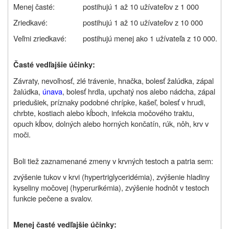
Menej časté:
postihujú 1 až 10 užívateľov z 1 000
Zriedkavé:
postihujú 1 až 10 užívateľov z 10 000
Veľmi zriedkavé:
postihujú menej ako 1 užívateľa z 10 000.
Časté vedľajšie účinky:
Závraty, nevoľnosť, zlé trávenie, hnačka, bolesť žalúdka, zápal
žalúdka,
únava
, bolesť hrdla, upchatý nos alebo nádcha, zápal
priedušiek, príznaky podobné chrípke, kašeľ, bolesť v hrudi,
chrbte, kostiach alebo kĺboch, infekcia močového traktu,
opuch kĺbov, dolných alebo horných končatín, rúk, nôh, krv v
moči.
Boli tiež zaznamenané zmeny v krvných testoch a patria sem:
zvýšenie tukov v krvi (hypertriglyceridémia), zvýšenie hladiny
kyseliny močovej (hyperurikémia), zvýšenie hodnôt v testoch
funkcie pečene a svalov.
Menej časté vedľajšie účinky: