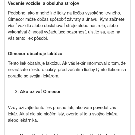
Vedenie vozidiel a obsluha strojov
Podobne, ako mnohé iné lieky na liečbu vysokého krvného,
Olmecor môže občas spôsobiť závraty a únavu. Kým začnete
viesť vozidlo alebo obsluhovať stroje alebo nástroje, alebo
vykonávať činnosti vyžadujúce pozornosť, uistite sa, ako na
vás tento liek pôsobí.
Olmecor obsahuje laktózu
Tento liek obsahuje laktózu. Ak vás lekár informoval o tom, že
neznášate niektoré cukry, pred začatím liečby týmto liekom sa
poraďte so svojim lekárom.
Ako užívať Olmecor
Vždy užívajte tento liek presne tak, ako vám povedal váš
lekár. Ak si nie ste niečím istý, overte si to u svojho lekára
alebo lekárnika.