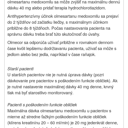
olmesartanu medoxomilu sa môže zvýšiť na maximálnu dennú
dávku 40 mg alebo pridať terapia hydrochlorotiazidom.
Antihypertenzívny účinok olmesartanu medoxomilu sa prejaví
do 2 týždňov od začiatku liečby, s maximálnym účinkom
približne do 8 týždňoch. Počas nastavovania pacienta na
správnu dávku treba brať túto skutočnosť do úvahy.
Olmecor sa odporúča užívať približne v rovnakom dennom
čase kvôli lepšiemu dodržiavaniu pacienta, užívať sa môže s
jedlom alebo bez jedla, napríklad v čase raňajok.
Starší pacienti
U starších pacientov nie je nutná úprava dávky (pozri
dávkovanie pre pacientov s poškodením funkcie obličiek). Ak
je nutné nastavenie maximálnej dávky 40 mg denne, krvný
tlak má byť starostlivo monitorovaný.
Pacienti s poškodením funkcie obličiek
Maximálna dávka olmesartanu medoxomilu u pacientov s
mierne až stredne ťažkým poškodením funkcie obličiek
(klírens kreatinínu 20 – 60 ml/min) je 20 mg jedenkrát denne,