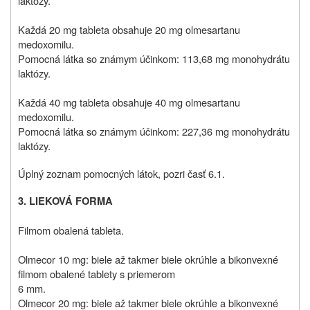
laktózy.
Každá 20 mg tableta obsahuje 20 mg olmesartanu
medoxomilu.
Pomocná látka so známym účinkom: 113,68 mg monohydrátu
laktózy.
Každá 40 mg tableta obsahuje 40 mg olmesartanu
medoxomilu.
Pomocná látka so známym účinkom: 227,36 mg monohydrátu
laktózy.
Úplný zoznam pomocných látok, pozri časť 6.1.
3. LIEKOVÁ FORMA
Filmom obalená tableta.
Olmecor 10 mg: biele až takmer biele okrúhle a bikonvexné
filmom obalené tablety s priemerom
6 mm.
Olmecor 20 mg: biele až takmer biele okrúhle a bikonvexné