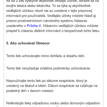
Ak sa u vás vyskytne akýkoľvek vedľajší účinok, obráťte sa na
svojho lekára alebo lekárnika. To sa týka aj akýchkoľvek
vedľajších účinkov, ktoré nie sú uvedené v tejto písomnej
informácii pre používateľa. Vedľajšie účinky môžete hlásiť aj
priamo prostredníctvom
národného systému hlásenia
uvedeného v
Prílohe V
. Hlásením vedľajších účinkov môžete
prispieť k získaniu ďalších informácií o bezpečnosti tohto lieku.
5. Ako uchovávať Olmecor
Tento liek uchovávajte mimo dohľadu a dosahu detí.
Tento liek nevyžaduje zvláštne podmienky uchovávania.
Nepoužívajte tento liek po dátume exspirácie, ktorý je
uvedený na škatuli a blistri. Dátum exspirácie sa vzťahuje na
posledný deň v danom mesiaci.
Nelikvidujte lieky odpadovou vodou alebo domovým odpadom.