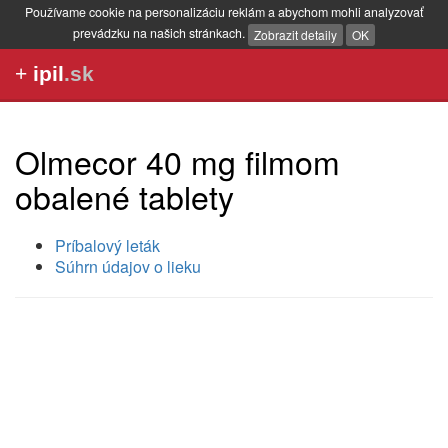
Používame cookie na personalizáciu reklám a abychom mohli analyzovať
prevádzku na našich stránkach.
Zobrazit detaily
OK
+
ipil
.sk
Olmecor 40 mg filmom
obalené tablety
Príbalový leták
Súhrn údajov o lieku