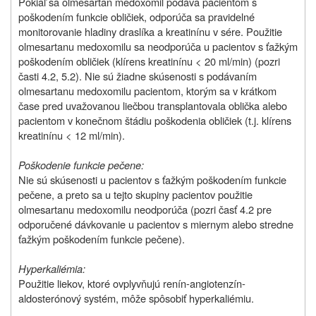
Pokiaľ sa olmesartan medoxomil podáva pacientom s
poškodením funkcie obličiek, odporúča sa pravidelné
monitorovanie hladiny draslíka a kreatinínu v sére. Použitie
olmesartanu medoxomilu sa neodporúča u pacientov s ťažkým
poškodením obličiek (klírens kreatinínu < 20 ml/min) (pozri
časti 4.2, 5.2). Nie sú žiadne skúsenosti s podávaním
olmesartanu medoxomilu pacientom, ktorým sa v krátkom
čase pred uvažovanou liečbou transplantovala oblička alebo
pacientom v konečnom štádiu poškodenia obličiek (t.j. klírens
kreatinínu < 12 ml/min).
Poškodenie funkcie pečene:
Nie sú skúsenosti u pacientov s ťažkým poškodením funkcie
pečene, a preto sa u tejto skupiny pacientov použitie
olmesartanu medoxomilu neodporúča (pozri časť 4.2 pre
odporučené dávkovanie u pacientov s miernym alebo stredne
ťažkým poškodením funkcie pečene).
Hyperkaliémia:
Použitie liekov, ktoré ovplyvňujú renín-angiotenzín-
aldosterónový systém, môže spôsobiť hyperkaliémiu.