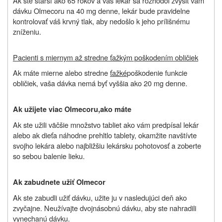
Ak ste starší ako 65 rokov a váš lekár sa rozhodol zvýšiť vám
dávku Olmecoru na 40 mg denne, lekár bude pravidelne
kontrolovať váš krvný tlak, aby nedošlo k jeho prílišnému
zníženiu.
Pacienti s miernym až stredne ťažkým poškodením obličiek
Ak máte mierne alebo stredne
ťažké
poškodenie funkcie
obličiek, vaša dávka nemá byť vyššia ako 20 mg denne.
Ak užijete viac
Olmecoru,
ako máte
Ak ste užili väčšie množstvo tabliet ako vám predpísal lekár
alebo ak dieťa náhodne prehltlo tablety, okamžite navštívte
svojho lekára alebo najbližšiu lekársku pohotovosť a zoberte
so sebou balenie lieku.
Ak zabudnete užiť
Olmecor
Ak ste zabudli užiť dávku, užite ju v nasledujúci deň ako
zvyčajne. Neužívajte dvojnásobnú dávku, aby ste nahradili
vynechanú dávku.