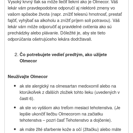
Vysoký krvný tlak sa môže liečiť liekmi ako je Olmecor. Váš
lekár vám pravdepodobne odporučí aj niektoré zmeny vo
vašom spôsobe života (napr. znížiť telesnú hmotnosť, prestať
fajčiť, vyhýbať sa alkoholu a znížiť príjem soli potravou). Váš
lekár vám môže odporučiť aj pravidelné cvičenia ako sú
prechádzky alebo plávanie. Dôležité je, aby ste tieto
odporúčania ošetrujúceho lekára dodržiavali.
Čo potrebujete vedieť predtým, ako užijete
Olmecor
Neužívajte
Olmecor
ak ste alergický na olmesartan medoxomil alebo na
ktorúkoľvek z ďalších zložiek tohto lieku (uvedených v
časti 6).
ak ste vo vyššom ako treťom mesiaci tehotenstva. (Je
lepšie ukončiť liečbu Olmecorom na začiatku
tehotenstva – pozri časť Tehotenstvo a dojčenie).
ak máte žlté sfarbenie kože a očí (žltačku) alebo máte