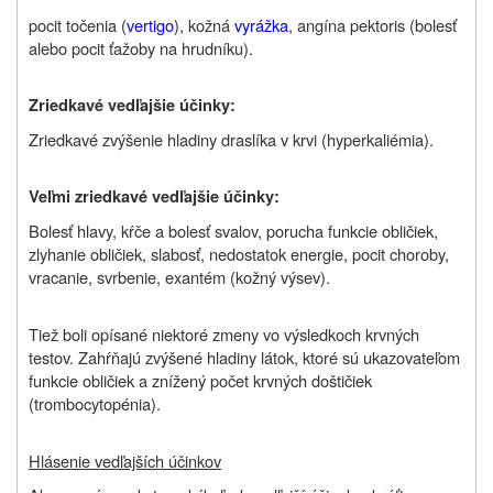
pocit točenia (
vertigo
), kožná
vyrážka
, angína pektoris (bolesť
alebo pocit ťažoby na hrudníku).
Zriedkavé vedľajšie účinky:
Zriedkavé zvýšenie hladiny draslíka v krvi (hyperkaliémia).
Veľmi zriedkavé vedľajšie účinky:
Bolesť hlavy, kŕče a bolesť svalov, porucha funkcie obličiek,
zlyhanie obličiek, slabosť, nedostatok energie, pocit choroby,
vracanie, svrbenie, exantém (kožný výsev).
Tiež boli opísané niektoré zmeny vo výsledkoch krvných
testov. Zahŕňajú zvýšené hladiny látok, ktoré sú ukazovateľom
funkcie obličiek a znížený počet krvných doštičiek
(trombocytopénia).
Hlásenie vedľajších účinkov