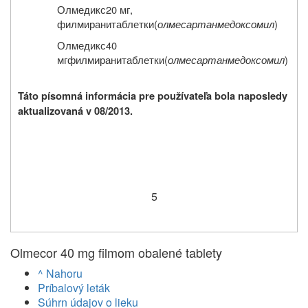
Олмедикс
20
мг
,
филмирани
таблетки
(
олмесартан
медоксомил
)
Олмедикс
40
мг
филмирани
таблетки
(
олмесартан
медоксомил
)
Táto písomná informácia pre používateľa bola naposledy
aktualizovaná v 08/2013.
5
Olmecor 40 mg filmom obalené tablety
^ Nahoru
Príbalový leták
Súhrn údajov o lieku