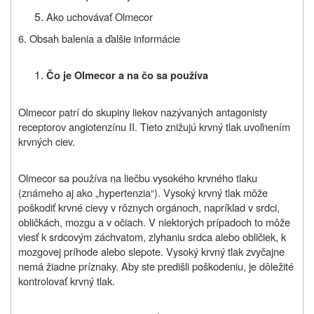
Ako uchovávať Olmecor
6. Obsah balenia a ďalšie informácie
Čo je Olmecor a na čo sa používa
Olmecor patrí do skupiny liekov nazývaných antagonisty
receptorov angiotenzínu II. Tieto znižujú krvný tlak uvoľnením
krvných ciev.
Olmecor sa používa na liečbu vysokého krvného tlaku
(známeho aj ako „hypertenzia“). Vysoký krvný tlak môže
poškodiť krvné cievy v rôznych orgánoch, napríklad v srdci,
obličkách, mozgu a v očiach. V niektorých prípadoch to môže
viesť k srdcovým záchvatom, zlyhaniu srdca alebo obličiek, k
mozgovej príhode alebo slepote. Vysoký krvný tlak zvyčajne
nemá žiadne príznaky. Aby ste predišli poškodeniu, je dôležité
kontrolovať krvný tlak.