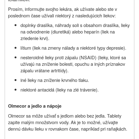
Prosím, informujte svojho lekára, ak užívate alebo ste v
poslednom čase užívali niektorý z nasledujúcich liekov:
doplnky draslíka, náhrady soli s obsahom draslíka, lieky
na odvodnenie (diuretiká) alebo heparín (liek na
zriedenie krvi).
lítium (liek na zmeny nálady a niektoré typy depresie).
nesteroidné lieky proti zápalu (NSAID) (lieky, ktoré sa
užívajú na zníženie bolesti, opuchu a iných príznakov
zápalu vrátane artritídy).
iné lieky na zníženie krvného tlaku.
niektoré antacidá (lieky na zlé trávenie).
Olmecor a jedlo a nápoje
Olmecor sa môže užívať s jedlom alebo bez jedla. Tablety
zapite malým množstvom vody. Ak je to možné, užívajte
dennú dávku lieku v rovnakom čase, napríklad pri raňajkách.