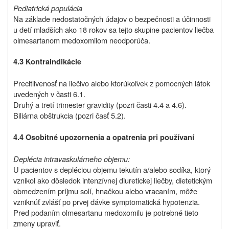
Pediatrická populácia
Na základe nedostatočných údajov o bezpečnosti a účinnosti
u detí mladších ako 18 rokov sa tejto skupine pacientov liečba
olmesartanom medoxomilom neodporúča.
4.3 Kontraindikácie
Precitlivenosť na liečivo alebo ktorúkoľvek z pomocných látok
uvedených v časti 6.1.
Druhý a tretí trimester gravidity (pozri časti 4.4 a 4.6).
Biliárna obštrukcia (pozri časť 5.2).
4.4 Osobitné upozornenia a opatrenia pri používaní
Deplécia intravaskulárneho objemu:
U pacientov s depléciou objemu tekutín a/alebo sodíka, ktorý
vznikol ako dôsledok intenzívnej diuretickej liečby, dietetickým
obmedzením príjmu solí, hnačkou alebo vracaním, môže
vzniknúť zvlášť po prvej dávke symptomatická hypotenzia.
Pred podaním olmesartanu medoxomilu je potrebné tieto
zmeny upraviť.