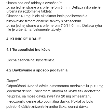
filmom obalené tablety s označením
„
-„ na jednej strane a s priemerom 8 mm. Deliaca ryha nie je
určená na rozlomenie tablety.
Olmecor 40 mg: biele až takmer biele podlhovasté a
bikonvexné filmom obalené tablety s označením
„
-„ na jednej strane a s priemerom 7,0/14,0 mm. Deliaca ryha
nie je určená na rozlomenie tablety.
4. KLINICKÉ ÚDAJE
4.1 Terapeutické indikácie
Liečba esenciálnej hypertenzie.
4.2 Dávkovanie a spôsob podávania
Dospelí
Odporúčaná úvodná dávka olmesartanu medoxomilu je 10 mg
jedenkrát denne. Pacientom, ktorým sa krvný tlak adekvátne
neupraví, sa môže dávka zvýšiť na 20 mg olmesartanu
medoxomilu denne ako optimálna dávka. Pokiaľ by bolo
potrebné ďalšie zníženie krvného tlaku, denná dávka