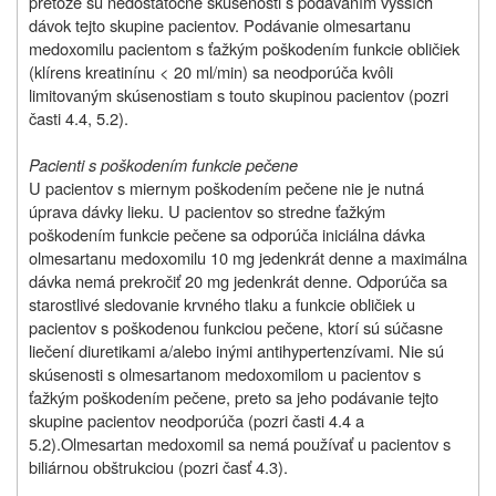
pretože sú nedostatočné skúsenosti s podávaním vyšších
dávok tejto skupine pacientov. Podávanie olmesartanu
medoxomilu pacientom s ťažkým poškodením funkcie obličiek
(klírens kreatinínu < 20 ml/min) sa neodporúča kvôli
limitovaným skúsenostiam s touto skupinou pacientov (pozri
časti 4.4, 5.2).
Pacienti s poškodením funkcie pečene
U pacientov s miernym poškodením pečene nie je nutná
úprava dávky lieku. U pacientov so stredne ťažkým
poškodením funkcie pečene sa odporúča iniciálna dávka
olmesartanu medoxomilu 10 mg jedenkrát denne a maximálna
dávka nemá prekročiť 20 mg jedenkrát denne. Odporúča sa
starostlivé sledovanie krvného tlaku a funkcie obličiek u
pacientov s poškodenou funkciou pečene, ktorí sú súčasne
liečení diuretikami a/alebo inými antihypertenzívami. Nie sú
skúsenosti s olmesartanom medoxomilom u pacientov s
ťažkým poškodením pečene, preto sa jeho podávanie tejto
skupine pacientov neodporúča (pozri časti 4.4 a
5.2).Olmesartan medoxomil sa nemá používať u pacientov s
biliárnou obštrukciou (pozri časť 4.3).