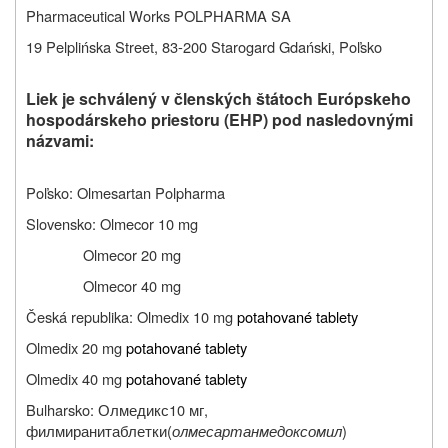
Pharmaceutical Works POLPHARMA SA
19 Pelplińska Street, 83-200 Starogard Gdański, Poľsko
L
iek je schválený v členských štátoch Európskeho
hospodárskeho priestoru (EHP) pod nasledovnými
názvami:
Poľsko:
Olmesartan Polpharma
Slovensko: Olmecor 10 mg
Olmecor 20 mg
Olmecor 40 mg
Česká republika: Olmedix 10 mg
potahované tablety
Olmedix 20 mg
potahované tablety
Olmedix 40 mg
potahované tablety
Bulharsko:
Олмедикс
10
мг
,
филмирани
таблетки
(
олмесартан
медоксомил
)