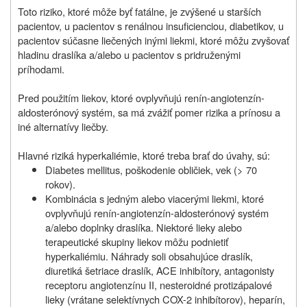
Toto riziko, ktoré môže byť fatálne, je zvýšené u starších
pacientov, u pacientov s renálnou insuficienciou, diabetikov, u
pacientov súčasne liečených inými liekmi, ktoré môžu zvyšovať
hladinu draslíka a/alebo u pacientov s pridruženými
príhodami.
Pred použitím liekov, ktoré ovplyvňujú renín-angiotenzín-
aldosterónový systém, sa má zvážiť pomer rizika a prínosu a
iné alternatívy liečby.
Hlavné riziká hyperkaliémie, ktoré treba brať do úvahy, sú:
Diabetes mellitus, poškodenie obličiek, vek (> 70
rokov).
Kombinácia s jedným alebo viacerými liekmi, ktoré
ovplyvňujú renín-angiotenzín-aldosterónový systém
a/alebo doplnky draslíka. Niektoré lieky alebo
terapeutické skupiny liekov môžu podnietiť
hyperkaliémiu. Náhrady soli obsahujúce draslík,
diuretiká šetriace draslík, ACE inhibítory, antagonisty
receptoru angiotenzínu II, nesteroidné protizápalové
lieky (vrátane selektívnych COX-2 inhibítorov), heparín,