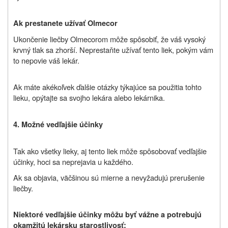
Ak prestanete užívať
Olmecor
Ukončenie liečby Olmecorom môže spôsobiť, že váš vysoký
krvný tlak sa zhorší. Neprestaňte užívať tento liek, pokým vám
to nepovie váš lekár.
Ak máte akékoľvek ďalšie otázky týkajúce sa použitia tohto
lieku, opýtajte sa svojho lekára alebo lekárnika.
4. Možné vedľajšie účinky
Tak ako všetky lieky, aj tento liek môže spôsobovať vedľajšie
účinky, hoci sa neprejavia u každého.
Ak sa objavia, väčšinou sú mierne a nevyžadujú prerušenie
liečby.
Niektoré vedľajšie účinky môžu byť vážne a potrebujú
okamžitú lekársku starostlivosť: