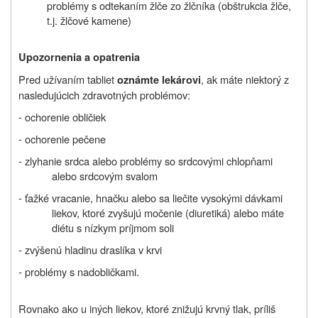
problémy s odtekaním žlče zo žlčníka (obštrukcia žlče,
t.j. žlčové kamene)
Upozornenia a opatrenia
Pred užívaním tabliet
, ak máte niektorý z
oznámte lekárovi
nasledujúcich zdravotných problémov:
- ochorenie obličiek
- ochorenie pečene
- zlyhanie srdca alebo problémy so srdcovými chlopňami
alebo srdcovým svalom
-
ťažké vracanie, hnačku alebo sa liečite vysokými dávkami
liekov, ktoré zvyšujú močenie (diuretiká) alebo máte
diétu s nízkym príjmom soli
- zvýšenú hladinu draslíka v krvi
-
problémy s nadobličkami.
Rovnako ako u iných liekov, ktoré znižujú krvný tlak, príliš