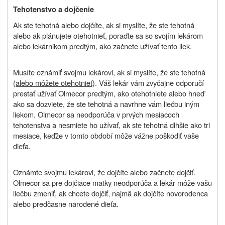
Tehotenstvo a dojčenie
Ak ste tehotná alebo dojčíte, ak si myslíte, že ste tehotná
alebo ak plánujete otehotnieť, poraďte sa so svojím lekárom
alebo lekárnikom predtým, ako začnete užívať tento liek.
Musíte oznámiť svojmu lekárovi, ak si myslíte, že ste tehotná
(
alebo môžete otehotnieť
). Váš lekár vám zvyčajne odporučí
prestať užívať Olmecor predtým, ako otehotniete alebo hneď
ako sa dozviete, že ste tehotná a navrhne vám liečbu iným
liekom. Olmecor sa neodporúča v prvých mesiacoch
tehotenstva a nesmiete ho užívať, ak ste tehotná dlhšie ako tri
mesiace, keďže v tomto období môže vážne poškodiť vaše
dieťa.
Oznámte svojmu lekárovi, že dojčíte alebo začnete dojčiť.
Olmecor sa pre dojčiace matky neodporúča a lekár môže vašu
liečbu zmeniť, ak chcete dojčiť, najmä ak dojčíte novorodenca
alebo predčasne narodené dieťa.