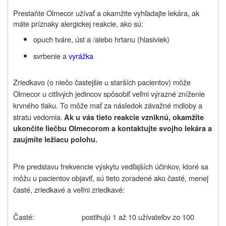
Prestaňte Olmecor užívať a okamžite vyhľadajte lekára, ak
máte príznaky alergickej reakcie, ako sú:
opuch tváre, úst a /alebo hrtanu (hlasiviek)
svrbenie a
vyrážka
Zriedkavo (o niečo častejšie u starších pacientov) môže
Olmecor u citlivých jedincov spôsobiť veľmi výrazné zníženie
krvného tlaku. To môže mať za následok závažné mdloby a
stratu vedomia.
Ak u vás tieto reakcie vzniknú, okamžite
ukončite liečbu Olmecorom a kontaktujte svojho lekára a
zaujmite ležiacu polohu.
Pre predstavu frekvencie výskytu vedľajších účinkov, ktoré sa
môžu u pacientov objaviť, sú tieto zoradené ako časté, menej
časté, zriedkavé a veľmi zriedkavé:
Časté:
postihujú 1 až 10 užívateľov zo 100