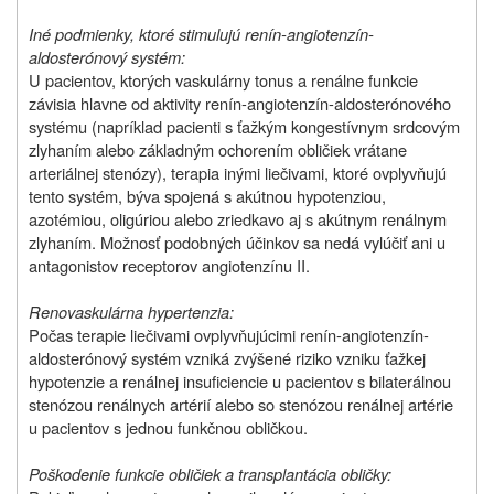
Iné podmienky, ktoré stimulujú renín-angiotenzín-
aldosterónový systém:
U pacientov, ktorých vaskulárny tonus a renálne funkcie
závisia hlavne od aktivity renín-angiotenzín-aldosterónového
systému (napríklad pacienti s ťažkým kongestívnym srdcovým
zlyhaním alebo základným ochorením obličiek vrátane
arteriálnej stenózy), terapia inými liečivami, ktoré ovplyvňujú
tento systém, býva spojená s akútnou hypotenziou,
azotémiou, oligúriou alebo zriedkavo aj s akútnym renálnym
zlyhaním. Možnosť podobných účinkov sa nedá vylúčiť ani u
antagonistov receptorov angiotenzínu II.
Renovaskulárna hypertenzia:
Počas terapie liečivami ovplyvňujúcimi renín-angiotenzín-
aldosterónový systém vzniká zvýšené riziko vzniku ťažkej
hypotenzie a renálnej insuficiencie u pacientov s bilaterálnou
stenózou renálnych artérií alebo so stenózou renálnej artérie
u pacientov s jednou funkčnou obličkou.
Poškodenie funkcie obličiek a transplantácia obličky: