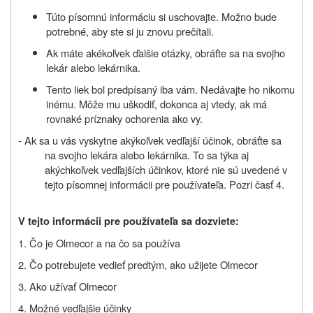
Túto písomnú informáciu si uschovajte. Možno bude
potrebné, aby ste si ju znovu prečítali.
Ak máte akékoľvek ďalšie otázky, obráťte sa na svojho
lekár alebo lekárnika.
Tento liek bol predpísaný iba vám. Nedávajte ho nikomu
inému. Môže mu uškodiť, dokonca aj vtedy, ak má
rovnaké príznaky ochorenia ako vy.
- Ak sa u vás vyskytne akýkoľvek vedľajší účinok, obráťte sa
na svojho lekára alebo lekárnika. To sa týka aj
akýchkoľvek vedľajších účinkov, ktoré nie sú uvedené v
tejto písomnej informácii pre používateľa. Pozri časť 4.
V tejto informácii pre používateľa sa dozviete:
1. Čo je Olmecor a na čo sa používa
2. Čo potrebujete vedieť predtým, ako užijete Olmecor
3. Ako užívať Olmecor
4. Možné vedľajšie účinky