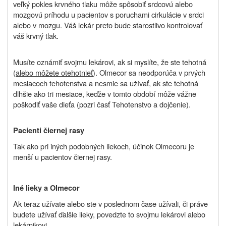
veľký pokles krvného tlaku môže spôsobiť srdcovú alebo
mozgovú príhodu u pacientov s poruchami cirkulácie v srdci
alebo v mozgu. Váš lekár preto bude starostlivo kontrolovať
váš krvný tlak.
Musíte oznámiť svojmu lekárovi, ak si myslíte, že ste tehotná
(
alebo môžete otehotnieť
). Olmecor sa neodporúča v prvých
mesiacoch tehotenstva a nesmie sa užívať, ak ste tehotná
dlhšie ako tri mesiace, keďže v tomto období môže vážne
poškodiť vaše dieťa (pozri časť Tehotenstvo a dojčenie).
Pacienti čiernej rasy
Tak ako pri iných podobných liekoch, účinok Olmecoru je
menší u pacientov čiernej rasy.
Iné lieky a Olmecor
Ak teraz užívate alebo ste v poslednom čase užívali, či práve
budete užívať ďalšie lieky, povedzte to svojmu lekárovi alebo
lekárnikovi.