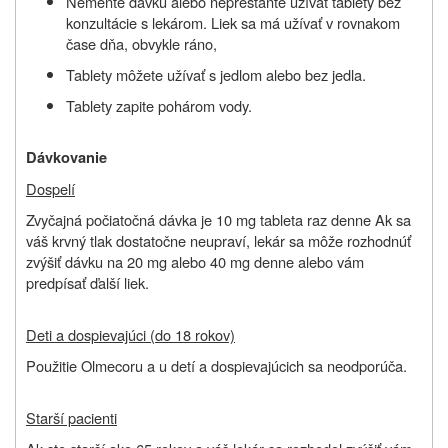
Nemeňte dávku alebo neprestaňte užívať tablety bez
konzultácie s lekárom. Liek sa má užívať v rovnakom
čase dňa, obvykle ráno,
Tablety
môžete užívať s jedlom alebo bez jedla.
Tablety zapite pohárom vody.
Dávkovanie
Dospelí
Zvyčajná počiatočná dávka je 10 mg tableta raz denne Ak sa
váš krvný tlak dostatočne neupraví, lekár sa môže rozhodnúť
zvýšiť dávku na 20 mg alebo 40 mg denne alebo vám
predpísať ďalší liek.
Deti a dospievajúci (do 18 rokov)
Použitie Olmecoru a u detí a dospievajúcich sa neodporúča.
Starší pacienti