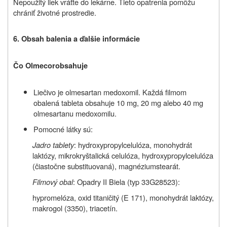
Nepoužitý liek vráťte do lekárne. Tieto opatrenia pomôžu
chrániť životné prostredie.
6. Obsah balenia a ďalšie informácie
Čo
Olmecor
obsahuje
Liečivo je olmesartan medoxomil. Každá filmom
obalená tableta obsahuje 10 mg, 20 mg alebo 40 mg
olmesartanu medoxomilu.
Pomocné látky sú:
Jadro tablety
: hydroxypropylcelulóza, monohydrát
laktózy, mikrokryštalická celulóza, hydroxypropylcelulóza
(čiastočne substituovaná), magnéziumstearát.
Filmový obal
: Opadry II Biela (typ 33G28523):
hypromelóza, oxid titaničitý (E 171), monohydrát laktózy,
makrogol (3350), triacetín.