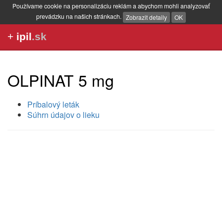
Používame cookie na personalizáciu reklám a abychom mohli analyzovať
prevádzku na našich stránkach.
Zobrazit detaily
OK
+
ipil
.sk
OLPINAT 5 mg
Príbalový leták
Súhrn údajov o lieku