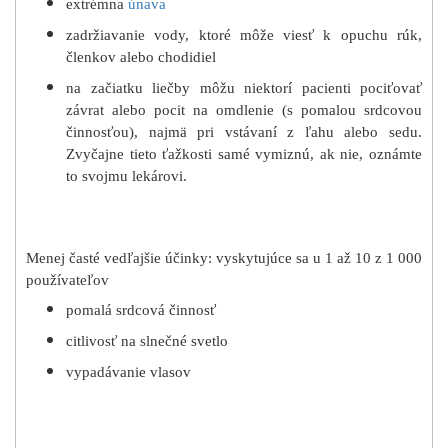
extrémna
únava
zadržiavanie vody, ktoré môže viesť k opuchu rúk,
členkov alebo chodidiel
na začiatku liečby môžu niektorí pacienti pociťovať
závrat alebo pocit na omdlenie (s pomalou srdcovou
činnosťou), najmä pri vstávaní z ľahu alebo sedu.
Zvyčajne tieto ťažkosti samé vymiznú, ak nie, oznámte
to svojmu lekárovi.
Menej časté vedľajšie účinky: vyskytujúce sa u 1 až 10 z 1 000
používateľov
pomalá srdcová činnosť
citlivosť na slnečné svetlo
vypadávanie vlasov