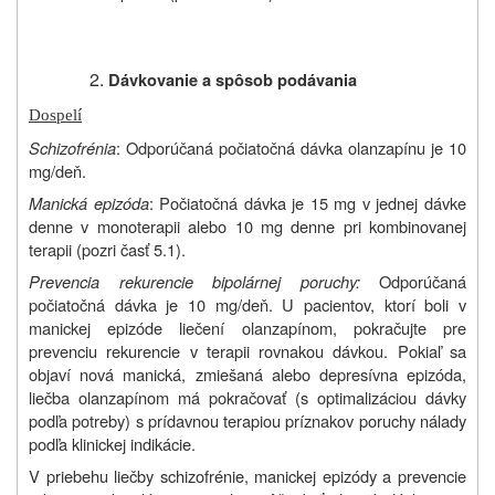
Dávkovanie a spôsob podávania
Dospelí
Schizofrénia
: Odporúčaná počiatočná dávka olanzapínu je 10
mg/deň.
Manická epizóda
: Počiatočná dávka je 15 mg v jednej dávke
denne v monoterapii alebo 10 mg denne pri kombinovanej
terapii (pozri časť 5.1).
Prevencia rekurencie bipolárnej poruchy:
Odporúčaná
počiatočná dávka je 10 mg/deň. U pacientov, ktorí boli v
manickej epizóde liečení olanzapínom, pokračujte pre
prevenciu rekurencie v terapii rovnakou dávkou. Pokiaľ sa
objaví nová manická, zmiešaná alebo depresívna epizóda,
liečba olanzapínom má pokračovať (s optimalizáciou dávky
podľa potreby) s prídavnou terapiou príznakov poruchy nálady
podľa klinickej indikácie.
V priebehu liečby schizofrénie, manickej epizódy a prevencie