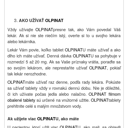
AKO UŽÍVAŤ
OLPINAT
Vždy užívajte
OLPINAT
presne tak, ako Vám povedal Váš
lekár. Ak si nie ste niečím istý, overte si to u svojho lekára
alebo lekárnika.
Lekár Vám povie, koľko tabliet
OLPINAT
U máte užívať a ako
dlho ich máte užívať. Denná dávka
OLPINAT
U sa pohybuje v
rozmedzí 5 až 20 mg. Ak sa Vaše príznaky vrátia, poraďte sa
so svojím lekárom, ale neprestaňte užívať
OLPINAT
, pokiaľ
tak lekár nerozhodne.
OLPINAT
máte užívať raz denne, podľa rady lekára. Pokúste
sa užívať tablety vždy v rovnakú dennú dobu. Nie je dôležité,
či ich užívate počas jedla alebo nalačno.
OLPINAT filmom
obalené tablety
sú určené na vnútorné užitie.
OLPINAT
tablety
prehltnite celé s malým množstvom vody.
Ak užijete viac
OLPINAT
U, ako máte
U pacientov, ktorí užili viac
OLPINAT
U, ako mali, sa objavili