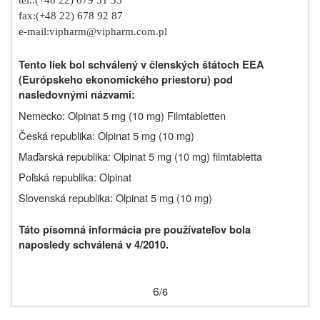
tel.:
(+48 22) 679 51 35
fax:
(+48 22) 678 92 87
e-mail:
vipharm@vipharm.com.pl
Tento liek bol schválený v členských štátoch EEA
(Európskeho ekonomického priestoru) pod
nasledovnými názvami:
Nemecko
:
Olpinat 5 mg (10 mg)
Filmtabletten
Česká republika
:
Olpinat 5 mg (10 mg)
Maďarská republika:
Olpinat 5 mg (10 mg)
filmtabletta
Poľská republika:
Olpinat
Slovenská republika
:
Olpinat 5 mg (10 mg)
Táto písomná informácia pre používateľov bola
naposledy schválená v 4/2010.
6
/6