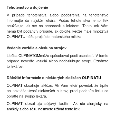
Tehotenstvo a dojčenie
V prípade tehotenstva alebo podozrenia na tehotenstvo
informujte čo najskôr lekára. Počas tehotenstva tento liek
neužívajte, ak ste sa neporadili s lekárom. Tento liek Vám
nemá byť podaný v prípade, ak dojčíte, keďže malé množstvá
OLPINATU
môžu prejsť do materského mlieka.
Vedenie vozidla a obsluha strojov
Liečba
OLPINATOM
môže spôsobovať pocit ospalosti. V tomto
prípade neveďte vozidlá alebo neobsluhujte stroje. Oznámte
to lekárovi.
Dôležité informácie o niektorých zložkách
OLPINATU
OLPINAT
obsahuje laktózu. Ak Vám lekár povedal, že trpíte
na neznášanlivosť niektorých cukrov, pred podaním lieku sa
obráťte na svojho lekára.
obsahuje sójový lecitín.
OLPINAT
Ak ste alergický na
arašidy alebo sóju, nesmiete užívať tento liek.