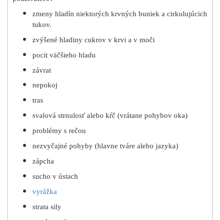
zmeny hladín niektorých krvných buniek a cirkulujúcich
tukov.
zvýšené hladiny cukrov v krvi a v moči
pocit väčšieho hladu
závrat
nepokoj
tras
svalová strnulosť alebo kŕč (vrátane pohybov oka)
problémy s rečou
nezvyčajné pohyby (hlavne tváre alebo jazyka)
zápcha
sucho v ústach
vyrážka
strata sily