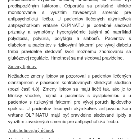
predispozičným faktorom. Odporúča sa príslušné klinické
monitorovanie s využitím zavedených smerníc pre
antipsychotickú liečbu. U pacientov liečených akýmkoľvek
antipsychotikom vrátane OLPINATU je potrebné sledovať
príznaky a symptómy hyperglykémie (akými sú napríklad
polydipsia, polyúria, polyfágia a slabosť). Pacientov s
diabetom a pacientov s rizikovými faktormi pre vývoj diabetu
treba pravidelne sledovať kvôli možnému zhoršovaniu sa
glukózovej regulácie. Hmotnosť sa má sledovať pravidelne.
Zmeny lipidov
Nežiaduce zmeny lipidov sa pozorovali u pacientov liečených
olanzapínom v placebom kontrolovaných klinických štúdiách
(pozri časť 4.8). Zmeny lipidov sa majú liečiť tak, ako je to
klinicky vhodné, najmä u pacientov s dyslipidémiou a u
pacientov s rizikovými faktormi pre vývoj porúch lipidového
spektra. U pacientov liečených akýmkoľvek antipsychotikom
vrátane OLPINATU majú byť pravidelne sledované lipidy s
využitím zavedených smerníc pre antipsychotickú liečbu.
Anticholinergný účinok