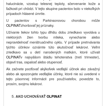
halucinácie, vzostup telesnej teploty, sčervenanie kože a
ťažkosti pri chôdzi. V tejto skupine pacientov bolo v niekoľkých
prípadoch hlásené úmrtie.
U pacientov s Parkinsonovou chorobou môže
OLPINAT
zhoršovať jej príznaky.
Užívanie liekov tohto typu dlhšiu dobu zriedkavo vyvoláva u
niektorých žien tvorbu mlieka, vynechanie alebo
nepravidelnosť menštruačného cyklu. V prípade pretrvávania
týchto účinkov oznámte túto skutočnosť lekárovi. Veľmi
zriedkavo sa u detí narodených matkám, ktoré užívali
OLPINAT
v najvyššom štádiu tehotenstva (tretí trimester),
objavil tras, ospalosť alebo otupenosť.
Ak začnete pociťovať akýkoľvek vedľajší účinok ako závažný
alebo ak spozorujete vedľajšie účinky, ktoré nie sú uvedené v
tejto písomnej informácii pre používateľov, povedzte to,
prosím, svojmu lekárovi.
AKO UCHOVÁVAŤ
OLPINAT