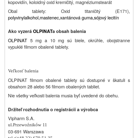
kopovidín, koloidný oxid kremičitý, magnéziumstearát
Obal tablety: Oxid titaničitý (E171),
polyvinylalkohol,
mastenec,
xantánová guma,
sójový lecitín
Ako vyzerá
OLPINAT
a obsah balenia
OLPINAT
5 mg a 10 mg sú biele, okrúhle, obojstranne
vypuklé filmom obalené tablety.
Veľkosť balenia
OLPINAT filmom obalené tablety sú dostupné v škatuli s
obsahom 28 alebo 56 filmom obalených tabliet.
Nie všetky veľkosti balenia musia byť uvedené do obehu.
Držiteľ rozhodnutia o registrácii a výrobca
Vipharm S.A.
ul.
Przewoźników 11
03-691 Warszawa