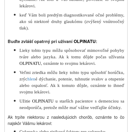
lekárovi.
keď Vám boli predtým diagnostikované očné problémy,
ako sú niektoré druhy glaukómu (zvýšený vnútroočný
tlak).
Buďte zvlášť opatrný pri užívaní
OLPINATU
:
Lieky tohto typu môžu spôsobovať mimovoľné pohyby
tváre alebo jazyka. Ak k tomu dôjde počas užívania
OLPINATU
, oznámte to svojmu lekárovi.
Veľmi zriedka môžu lieky tohto typu spôsobiť horúčku,
zrýc
hlen
é dýchanie, potenie, tuhnutie svalov a otupenie
alebo ospalosť. Ak k tomuto dôjde, oznámte to ihneď
svojmu lekárovi.
Užitie
OLPINATU
u starších pacientov s demenciou sa
neodporúča, pretože môže mať vážne vedľajšie účinky.
Ak trpíte niektorou z nasledujúcich chorôb, oznámte to čo
najskôr Vášmu lekárovi:
Cukrovka alebo rizikové faktory pre cukrovku