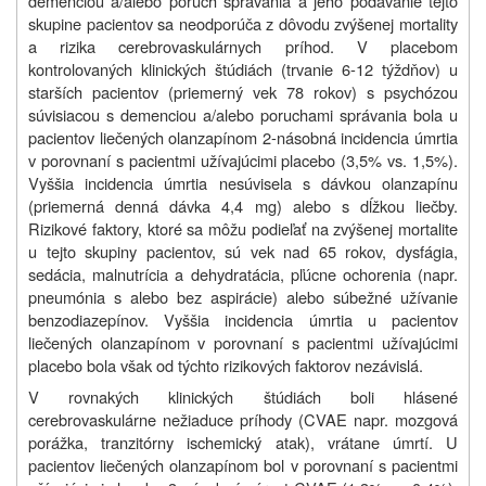
demenciou a/alebo porúch správania a jeho podávanie tejto
skupine pacientov sa neodporúča z dôvodu zvýšenej mortality
a rizika cerebrovaskulárnych príhod. V placebom
kontrolovaných klinických štúdiách (trvanie 6-12 týždňov) u
starších pacientov (priemerný vek 78 rokov) s psychózou
súvisiacou s demenciou a/alebo poruchami správania bola u
pacientov liečených olanzapínom 2-násobná incidencia úmrtia
v porovnaní s pacientmi užívajúcimi placebo (3,5% vs. 1,5%).
Vyššia incidencia úmrtia nesúvisela s dávkou olanzapínu
(priemerná denná dávka 4,4 mg) alebo s dĺžkou liečby.
Rizikové faktory, ktoré sa môžu podieľať na zvýšenej mortalite
u tejto skupiny pacientov, sú vek nad 65 rokov, dysfágia,
sedácia, malnutrícia a dehydratácia, pľúcne ochorenia (napr.
pneumónia s alebo bez aspirácie) alebo súbežné užívanie
benzodiazepínov. Vyššia incidencia úmrtia u pacientov
liečených olanzapínom v porovnaní s pacientmi užívajúcimi
placebo bola však od týchto rizikových faktorov nezávislá.
V rovnakých klinických štúdiách boli hlásené
cerebrovaskulárne nežiaduce príhody (CVAE napr. mozgová
porážka, tranzitórny ischemický atak), vrátane úmrtí. U
pacientov liečených olanzapínom bol v porovnaní s pacientmi