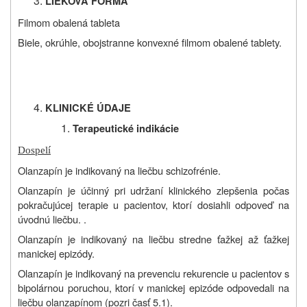
LIEKOVÁ FORMA
Filmom obalená tableta
Biele, okrúhle, obojstranne konvexné filmom obalené tablety.
KLINICKÉ ÚDAJE
Terapeutické indikácie
Dospelí
Olanzapín je indikovaný na liečbu schizofrénie.
Olanzapín je účinný pri udržaní klinického zlepšenia počas
pokračujúcej terapie u pacientov, ktorí dosiahli odpoveď na
úvodnú liečbu. .
Olanzapín je indikovaný na liečbu stredne ťažkej až ťažkej
manickej epizódy.
Olanzapín je indikovaný na prevenciu rekurencie u pacientov s
bipolárnou poruchou, ktorí v manickej epizóde odpovedali na
liečbu olanzapínom (pozri časť 5.1).