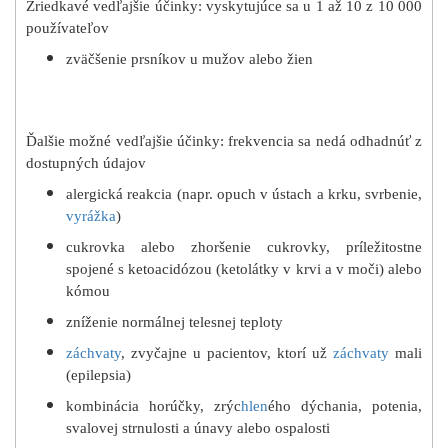
Zriedkavé vedľajšie účinky: vyskytujúce sa u 1 až 10 z 10 000
používateľov
zväčšenie prsníkov u mužov alebo žien
Ďalšie možné vedľajšie účinky: frekvencia sa nedá odhadnúť z
dostupných údajov
alergická reakcia (napr. opuch v ústach a krku, svrbenie,
vyrážka
)
cukrovka alebo zhoršenie cukrovky, príležitostne
spojené s ketoacidózou (ketolátky v krvi a v moči) alebo
kómou
zníženie normálnej telesnej teploty
záchvaty
, zvyčajne u pacientov, ktorí už
záchvaty
mali
(epilepsia)
kombinácia horúčky, zrýc
hlen
ého dýchania, potenia,
svalovej strnulosti a únavy alebo ospalosti