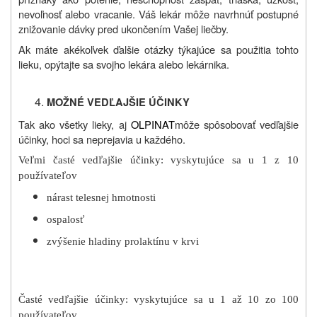
nevoľnosť alebo vracanie. Váš lekár môže navrhnúť postupné
znižovanie dávky pred ukončením Vašej liečby.
Ak máte akékoľvek ďalšie otázky týkajúce sa použitia tohto
lieku, opýtajte sa svojho lekára alebo lekárnika.
MOŽNÉ VEDĽAJŠIE ÚČINKY
Tak ako všetky lieky, aj
OLPINAT
môže spôsobovať vedľajšie
účinky, hoci sa neprejavia u každého.
Veľmi časté vedľajšie účinky: vyskytujúce sa u 1 z 10
používateľov
nárast telesnej hmotnosti
ospalosť
zvýšenie hladiny prolaktínu v krvi
Časté vedľajšie účinky: vyskytujúce sa u 1 až 10 zo 100
používateľov