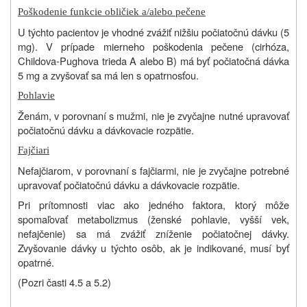
Poškodenie funkcie obličiek a/alebo pečene
U týchto pacientov je vhodné zvážiť nižšiu počiatočnú dávku (5
mg). V prípade mierneho poškodenia pečene (cirhóza,
Childova-Pughova trieda A alebo B) má byť počiatočná dávka
5 mg a zvyšovať sa má len s opatrnosťou.
Pohlavie
Ženám, v porovnaní s mužmi, nie je zvyčajne nutné upravovať
počiatočnú dávku a dávkovacie rozpätie.
Fajčiari
Nefajčiarom, v porovnaní s fajčiarmi, nie je zvyčajne potrebné
upravovať počiatočnú dávku a dávkovacie rozpätie.
Pri prítomnosti viac ako jedného faktora, ktorý môže
spomaľovať metabolizmus (ženské pohlavie, vyšší vek,
nefajčenie) sa má zvážiť zníženie počiatočnej dávky.
Zvyšovanie dávky u týchto osôb, ak je indikované, musí byť
opatrné.
(Pozri časti 4.5 a 5.2)