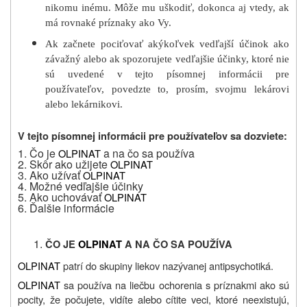
nikomu inému. Môže mu uškodiť, dokonca aj vtedy, ak
má rovnaké príznaky ako Vy.
Ak začnete pociťovať akýkoľvek vedľajší účinok ako
závažný alebo ak spozorujete vedľajšie účinky, ktoré nie
sú uvedené v tejto písomnej informácii pre
používateľov, povedzte to, prosím, svojmu lekárovi
alebo lekárnikovi.
V tejto písomnej informácii pre používateľov sa dozviete:
1. Čo je
a na čo sa používa
OLPINAT
2. Skôr ako užijete
OLPINAT
3. Ako užívať
OLPINAT
4. Možné vedľajšie účinky
5. Ako uchovávať
OLPINAT
6. Ďalšie informácie
ČO JE
OLPINAT
A NA ČO SA POUŽÍVA
OLPINAT
patrí do skupiny liekov nazývanej antipsychotiká.
OLPINAT
sa používa na liečbu ochorenia s príznakmi ako sú
pocity, že počujete, vidíte alebo cítite veci, ktoré neexistujú,