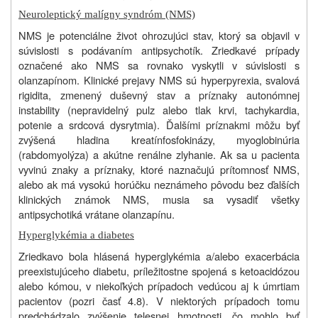
Neuroleptický malígny syndróm (NMS)
NMS je potenciálne život ohrozujúci stav, ktorý sa objavil v
súvislosti s podávaním antipsychotík. Zriedkavé prípady
označené ako NMS sa rovnako vyskytli v súvislosti s
olanzapínom. Klinické prejavy NMS sú hyperpyrexia, svalová
rigidita, zmenený duševný stav a príznaky autonómnej
instability (nepravidelný pulz alebo tlak krvi, tachykardia,
potenie a srdcová dysrytmia). Ďalšími príznakmi môžu byť
zvýšená hladina kreatínfosfokinázy, myoglobinúria
(rabdomyolýza) a akútne renálne zlyhanie. Ak sa u pacienta
vyvinú znaky a príznaky, ktoré naznačujú prítomnosť NMS,
alebo ak má vysokú horúčku neznámeho pôvodu bez ďalších
klinických známok NMS, musia sa vysadiť všetky
antipsychotiká vrátane olanzapínu.
Hyperglykémia a diabetes
Zriedkavo bola hlásená hyperglykémia a/alebo exacerbácia
preexistujúceho diabetu, príležitostne spojená s ketoacidózou
alebo kómou, v niekoľkých prípadoch vedúcou aj k úmrtiam
pacientov (pozri časť 4.8). V niektorých prípadoch tomu
predchádzalo zvýšenie telesnej hmotnosti, čo mohlo byť