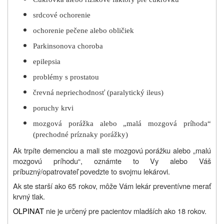
srdcové ochorenie
ochorenie pečene alebo obličiek
Parkinsonova choroba
epilepsia
problémy s prostatou
črevná nepriechodnosť (paralytický ileus)
poruchy krvi
mozgová porážka alebo „malá mozgová príhoda“
(prechodné príznaky porážky)
Ak trpíte demenciou a mali ste mozgovú porážku alebo „malú
mozgovú príhodu“, oznámte to Vy alebo Váš
príbuzný/opatrovateľ povedzte to svojmu lekárovi.
Ak ste starší ako 65 rokov, môže Vám lekár preventívne merať
krvný tlak.
OLPINAT
nie je určený pre pacientov mladších ako 18 rokov.