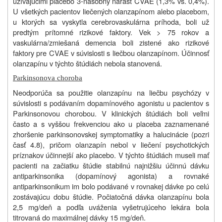
užívajúcimi placebo 3-násobný nárast CVAE (1,3% vs. 0,4%).
U všetkých pacientov liečených olanzapínom alebo placebom,
u ktorých sa vyskytla cerebrovaskulárna príhoda, boli už
predtým prítomné rizikové faktory. Vek > 75 rokov a
vaskulárna/zmiešaná demencia boli zistené ako rizikové
faktory pre CVAE v súvislosti s liečbou olanzapínom. Účinnosť
olanzapínu v týchto štúdiách nebola stanovená.
Parkinsonova choroba
Neodporúča sa použitie olanzapínu na liečbu psychózy v
súvislosti s podávaním dopamínového agonistu u pacientov s
Parkinsonovou chorobou. V klinických štúdiách boli veľmi
často a s vyššou frekvenciou ako u placeba zaznamenané
zhoršenie parkinsonovskej symptomatiky a halucinácie (pozri
časť 4.8), pričom olanzapín nebol v liečení psychotických
príznakov účinnejší ako placebo. V týchto štúdiách museli mať
pacienti na začiatku štúdie stabilnú najnižšiu účinnú dávku
antiparkinsonika (dopamínový agonista) a rovnaké
antiparkinsonikum im bolo podávané v rovnakej dávke po celú
zostávajúcu dobu štúdie. Počiatočná dávka olanzapínu bola
2,5 mg/deň a podľa uváženia vyšetrujúceho lekára bola
titrovaná do maximálnej dávky 15 mg/deň.