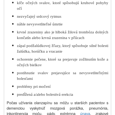
kŕče očných svalov, ktoré spôsobujú kruhové pohyby
očí
nezvyčajný srdcový rytmus
náhle nevysvetliteľné úmrtie
krvné zrazeniny ako je hlboká žilová trombóza dolných
končatín alebo krvná zrazenina v pľúcach
zápal podžalúdkovej žľazy, ktorý spôsobuje silné bolesti
žalúdka, horúčku a vracanie
ochorenie pečene, ktoré sa prejavuje zožltnutím kože a
očných bielkov
postihnutie svalov prejavujúce sa nevysvetliteľnými
bolesťami
problémy pri močení
predĺžená a/alebo bolestivá erekcia
Počas užívania olanzapínu sa môžu u starších pacientov s
demenciou vyskytnúť mozgová porážka, pneumónia,
inkontinencia moču, pády, extrémna
únava
, zrakové