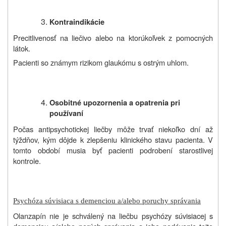
Kontraindikácie
Precitlivenosť na liečivo alebo na ktorúkoľvek z pomocných
látok.
Pacienti so známym rizikom glaukómu s ostrým uhlom.
Osobitné upozornenia a opatrenia pri
používaní
Počas antipsychotickej liečby môže trvať niekoľko dní až
týždňov, kým dôjde k zlepšeniu klinického stavu pacienta. V
tomto období musia byť pacienti podrobení starostlivej
kontrole.
Psychóza súvisiaca s demenciou a/alebo poruchy správania
Olanzapín nie je schválený na liečbu psychózy súvisiacej s