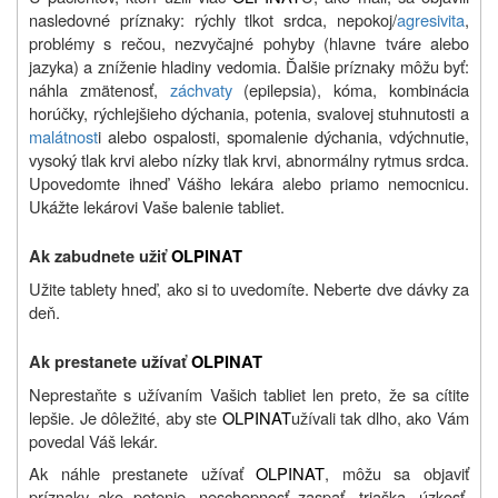
nasledovné príznaky: rýchly tlkot srdca, nepokoj/
agresivita
,
problémy s rečou, nezvyčajné pohyby (hlavne tváre alebo
jazyka) a zníženie hladiny vedomia. Ďalšie príznaky môžu byť:
náhla zmätenosť,
záchvaty
(epilepsia), kóma, kombinácia
horúčky, rýchlejšieho dýchania, potenia, svalovej stuhnutosti a
malátnost
i alebo ospalosti, spomalenie dýchania, vdýchnutie,
vysoký tlak krvi alebo nízky tlak krvi, abnormálny rytmus srdca.
Upovedomte ihneď Vášho lekára alebo priamo nemocnicu.
Ukážte lekárovi Vaše balenie tabliet.
Ak zabudnete užiť
OLPINAT
Užite tablety hneď, ako si to uvedomíte. Neberte dve dávky za
deň.
Ak prestanete užívať
OLPINAT
Neprestaňte s užívaním Vašich tabliet len preto, že sa cítite
lepšie. Je dôležité, aby ste
OLPINAT
užívali tak dlho, ako Vám
povedal Váš lekár.
Ak náhle prestanete užívať
OLPINAT
, môžu sa objaviť
príznaky ako potenie, neschopnosť zaspať, triaška, úzkosť,