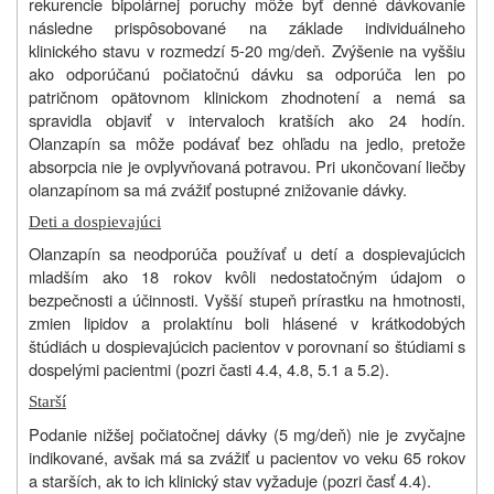
rekurencie bipolárnej poruchy môže byť denné dávkovanie
následne prispôsobované na základe individuálneho
klinického stavu v rozmedzí 5-20 mg/deň. Zvýšenie na vyššiu
ako odporúčanú počiatočnú dávku sa odporúča len po
patričnom opätovnom klinickom zhodnotení a nemá sa
spravidla objaviť v intervaloch kratších ako 24 hodín.
Olanzapín sa môže podávať bez ohľadu na jedlo, pretože
absorpcia nie je ovplyvňovaná potravou. Pri ukončovaní liečby
olanzapínom sa má zvážiť postupné znižovanie dávky.
Deti a dospievajúci
Olanzapín sa neodporúča používať u detí a dospievajúcich
mladším ako 18 rokov kvôli nedostatočným údajom o
bezpečnosti a účinnosti. Vyšší stupeň prírastku na hmotnosti,
zmien lipidov a prolaktínu boli hlásené v krátkodobých
štúdiách u dospievajúcich pacientov v porovnaní so štúdiami s
dospelými pacientmi (pozri časti 4.4, 4.8, 5.1 a 5.2).
Starší
Podanie nižšej počiatočnej dávky (5 mg/deň) nie je zvyčajne
indikované, avšak má sa zvážiť u pacientov vo veku 65 rokov
a starších, ak to ich klinický stav vyžaduje (pozri časť 4.4).