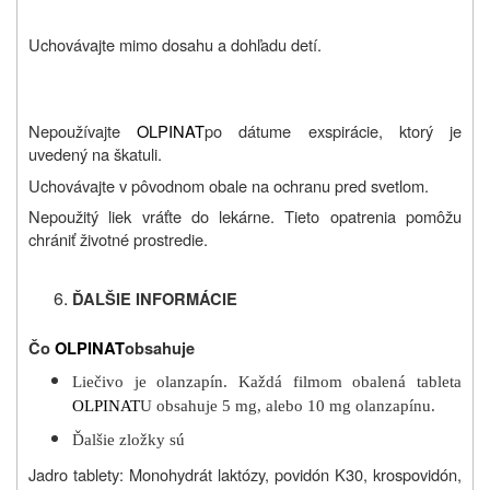
Uchovávajte mimo dosahu a dohľadu detí.
Nepoužívajte
OLPINAT
po dátume exspirácie, ktorý je
uvedený na škatuli.
Uchovávajte v pôvodnom obale na ochranu pred svetlom.
Nepoužitý liek vráťte do lekárne. Tieto opatrenia pomôžu
chrániť životné prostredie.
ĎALŠIE INFORMÁCIE
Čo
OLPINAT
obsahuje
Liečivo je olanzapín. Každá filmom obalená tableta
OLPINAT
U obsahuje 5 mg, alebo 10 mg olanzapínu.
Ďalšie zložky sú
Jadro tablety: Monohydrát laktózy, povidón K30, krospovidón,