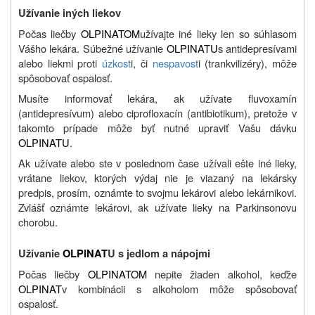
Užívanie iných liekov
Počas liečby
OLPINATOM
užívajte iné lieky len so súhlasom
Vášho lekára. Súbežné užívanie
OLPINATU
s antidepresívami
alebo liekmi proti
úzkost
i, či
nespavost
i (trankvilizéry), môže
spôsobovať ospalosť.
Musíte informovať lekára, ak užívate fluvoxamín
(antidepresívum) alebo ciprofloxacín (antibiotikum), pretože v
takomto prípade môže byť nutné upraviť Vašu dávku
OLPINATU
.
Ak užívate alebo ste v poslednom čase užívali ešte iné lieky,
vrátane liekov, ktorých výdaj nie je viazaný na lekársky
predpis, prosím, oznámte to svojmu lekárovi alebo lekárnikovi.
Zvlášť oznámte lekárovi, ak užívate lieky na Parkinsonovu
chorobu.
Užívanie
OLPINAT
U s jedlom a nápojmi
Počas liečby
OLPINATOM
nepite žiaden alkohol, keďže
OLPINAT
v kombinácii s alkoholom môže spôsobovať
ospalosť.