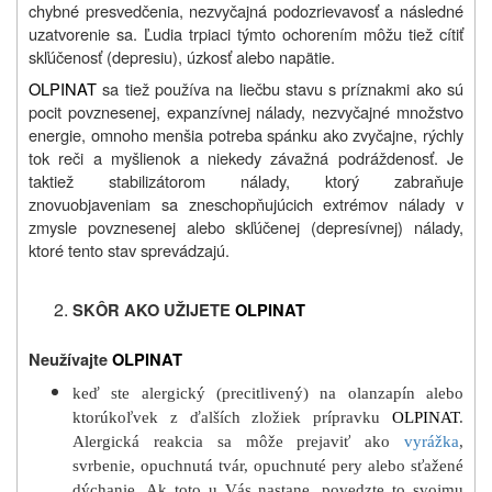
chybné presvedčenia, nezvyčajná podozrievavosť a následné
uzatvorenie sa. Ľudia trpiaci týmto ochorením môžu tiež cítiť
skľúčenosť (depresiu), úzkosť alebo napätie.
OLPINAT
sa tiež používa na liečbu stavu s príznakmi ako sú
pocit povznesenej, expanzívnej nálady, nezvyčajné množstvo
energie, omnoho menšia potreba spánku ako zvyčajne, rýchly
tok reči a myšlienok a niekedy závažná podráždenosť. Je
taktiež stabilizátorom nálady, ktorý zabraňuje
znovuobjaveniam sa zneschopňujúcich extrémov nálady v
zmysle povznesenej alebo skľúčenej (depresívnej) nálady,
ktoré tento stav sprevádzajú.
SKÔR AKO UŽIJETE
OLPINAT
Neužívajte
OLPINAT
keď ste alergický (precitlivený) na olanzapín alebo
ktorúkoľvek z ďalších zložiek prípravku
OLPINAT
.
Alergická reakcia sa môže prejaviť ako
vyrážka
,
svrbenie, opuchnutá tvár, opuchnuté pery alebo sťažené
dýchanie. Ak toto u Vás nastane, povedzte to svojmu