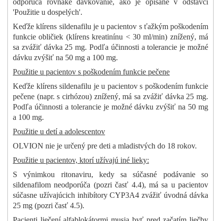
odporúča rovnaké dávkovanie, ako je opísané v odstavci
'Použitie u dospelých'.
Keďže klírens sildenafilu je u pacientov s ťažkým poškodením
funkcie obličiek (klírens kreatinínu < 30 ml/min) znížený, má
sa zvážiť dávka 25 mg. Podľa účinnosti a tolerancie je možné
dávku zvýšiť na 50 mg a 100 mg.
Použitie u pacientov s poškodením funkcie pečene
Keďže klírens sildenafilu je u pacientov s poškodením funkcie
pečene (napr. s cirhózou) znížený, má sa zvážiť dávka 25 mg.
Podľa účinnosti a tolerancie je možné dávku zvýšiť na 50 mg
a 100 mg.
Použitie u detí a adolescentov
OLVION nie je určený pre deti a mladistvých do 18 rokov.
Použitie u pacientov, ktorí užívajú iné lieky:
S výnimkou ritonaviru, kedy sa súčasné podávanie so
sildenafilom neodporúča (pozri časť 4.4), má sa u pacientov
súčasne užívajúcich inhibítory CYP3A4 zvážiť úvodná dávka
25 mg (pozri časť 4.5).
Pacienti liečení alfablokátormi musia byť pred začatím liečby