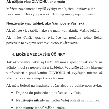
Ak užijete viac OLVIONU, ako máte
Môžete zaznamenať vyšší výskyt vedľajších účinkov a ich
závažnosti. Dávky vyššie ako 100 mg nezvyšujú účinnosť.
Neužívajte viac tabliet, ako Vám povie Váš lekár.
Ak užijete viac tabliet, ako ste mali, kontaktujte Vášho lekára.
Ak máte ďalšie otázky týkajúce sa použitia tohto lieku,
povedzte to svojmu lekárovi alebo lekárnikovi.
MOŽNÉ VEDĽAJŠIE ÚČINKY
Tak ako všetky lieky, aj OLVION môže spôsobovať vedľajšie
účinky, hoci sa neprejavia u každého. Vedľajšie účinky hlásené
v súvislosti s používaním OLVIONU sú zvyčajne mierne až
stredne závažné a majú krátke trvanie.
Ak máte bolesti na hrudníku počas alebo po pohlavnom styku:
Dajte sa do polosedu a pokúste sa uvoľniť.
Neužívajte nitráty
na liečbu Vašej bolesti na hrudníku.
Kontaktujte ihneď Vášho lekára.