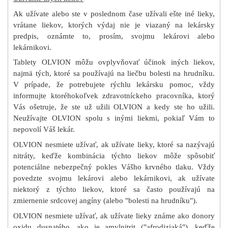
Ak užívate alebo ste v poslednom čase užívali ešte iné lieky,
vrátane liekov, ktorých výdaj nie je
viazaný na lekársky
predpis, oznámte to, prosím, svojmu lekárovi alebo
lekárnikovi.
Tablety OLVION môžu ovplyvňovať účinok iných liekov,
najmä tých, ktoré sa používajú na liečbu bolesti na hrudníku.
V prípade, že potrebujete rýchlu lekársku pomoc, vždy
informujte ktoréhokoľvek zdravotníckeho pracovníka, ktorý
Vás ošetruje, že ste už užili OLVION a kedy ste ho užili.
Neužívajte OLVION spolu s inými liekmi, pokiaľ Vám to
nepovolí Váš lekár.
OLVION nesmiete užívať, ak užívate lieky, ktoré sa nazývajú
nitráty, keďže kombinácia týchto liekov môže spôsobiť
potenciálne nebezpečný pokles Vášho krvného tlaku. Vždy
povedzte svojmu lekárovi alebo lekárnikovi, ak užívate
niektorý z týchto liekov, ktoré sa často používajú na
zmiernenie srdcovej angíny (alebo "bolesti na hrudníku").
OLVION nesmiete užívať, ak užívate lieky známe ako donory
oxidu dusnatého, ako je amylnitrit ("afrodiziaká"), keďže