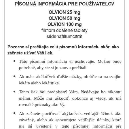
PÍSOMNÁ INFORMÁCIA PRE POUŽÍVATEĽOV
OLVION 25 mg
OLVION 50 mg
OLVION 100 mg
filmom obalené tablety
sildenafiliumcitrát
Pozorne si prečítajte celú písomnú informáciu skôr, ako
začnete užívať Váš liek.
Túto písomnú informáciu si uschovajte. Možno bude
potrebné, aby ste si ju znovu prečítali.
Ak máte akékoľvek ďalšie otázky, obráťte sa na svojho
lekára alebo lekárnika.
Tento liek bol predpísaný Vám. Nedávajte ho nikomu
inému. Môže mu uškodiť, dokonca aj vtedy, ak má
rovnaké príznaky ako Vy.
Ak začnete pociťovať akýkoľvek vedľajší účinok ako
závažný, alebo ak spozorujete vedľajšie účinky, ktoré
nie sú uvedené v tejto písomnej informácii pre