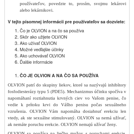
používateľov, povedzte to, prosím, svojmu lekárovi
alebo lekárnikovi.
V tejto písomnej informácii pre používateľov sa dozviete:
Čo je OLVION a na čo sa používa
Skôr ako užijete OLVION
Ako užívať OLVION
Možné vedľajšie účinky
Ako uchovávať OLVION
Ďalšie informácie
ČO JE OLVION A NA ČO SA POUŽÍVA
OLVION patrí do skupiny liekov, ktoré sa nazývajú inhibítory
fosfodiesterázy typu 5 (PDE5). Mechanizmus účinku spočíva v
napomáhaní roztiahnutia krvných ciev vo Vašom penise, čo
vedie k prítoku krvi do Vášho penisu počas sexuálneho
vzrušenia. OLVION Vám napomáha dosiahnuť erekciu len
vtedy, ak ste sexuálne stimulovaný. OLVION sa nemá užívať,
ak nemáte poruchu erekcie. OLVION nemajú užívať ženy.
OLVION sa používa na liečbu mužov s poruchami erekcie,