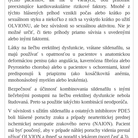
preexistujúce kardiovaskulárne rizikové faktory. Mnohé z
týchto hlásených príhod vznikli počas alebo krátko po
sexuálnom styku a niekoľko z nich sa vyskytlo krátko po užití
OLVIONU, ale bez súvislosti so sexuálnou aktivitou. Nie je
možné určiť, či tieto príhody priamo súvisia s uvedenými
alebo inými faktormi.
Látky na liečbu erektilnej dysfunkcie, vrátane sildenafilu, sa
majú používať s opatrnosťou u pacientov s anatomickou
deformáciou penisu (ako angulácia, kavernózna fibróza alebo
Peyronieho choroba) alebo u pacientov s ochoreniami, ktoré
predisponujú k priapizmu (ako kosáčikovitá anémia,
mnohonásobný myelóm alebo leukémia).
Bezpečnosť a účinnosť kombinovania sildenafilu s inými
liečebnými postupmi na liečbu erektilnej dysfunkcie nebola
študovaná. Preto sa použitie takýchto kombinácií neodporúča.
V súvislosti s užitím sildenafilu a ostatných inhibítorov PDE5
boli hlásené poruchy zraku a prípady nearteritickej prednej
ischemickej neuropatie zrakového nervu (NAION). Pacient
má byť poučený, aby v prípade náhlej poruchy videnia prestal
užívať OLVION a ihneď sa poradil s lekárom (pozri časť 4.3).