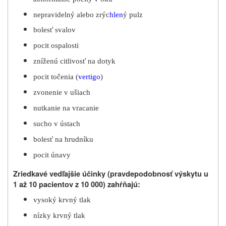
nepravidelný alebo zrýc
hlen
ý pulz
bolesť svalov
pocit ospalosti
zníženú citlivosť na dotyk
pocit točenia (
vertigo
)
zvonenie v ušiach
nutkanie na vracanie
sucho v ústach
bolesť na hrudníku
pocit únavy
Zriedkavé vedľajšie účinky (pravdepodobnosť výskytu u
1 až 10 pacientov z 10 000) zahŕňajú:
vysoký krvný tlak
nízky krvný tlak