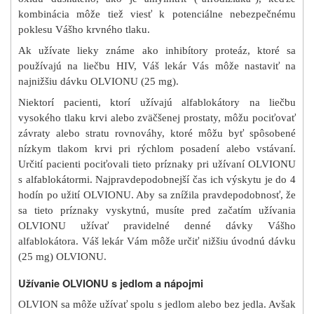
kombinácia môže tiež viesť k potenciálne nebezpečnému
poklesu Vášho krvného tlaku.
Ak užívate lieky známe ako inhibítory proteáz, ktoré sa
používajú na liečbu HIV, Váš lekár Vás môže nastaviť na
najnižšiu dávku OLVIONU (25 mg).
Niektorí pacienti, ktorí užívajú alfablokátory na liečbu
vysokého tlaku krvi alebo zväčšenej prostaty, môžu pociťovať
závraty alebo stratu rovnováhy, ktoré môžu byť spôsobené
nízkym tlakom krvi pri rýchlom posadení alebo vstávaní.
Určití pacienti pociťovali tieto príznaky pri užívaní OLVIONU
s alfablokátormi. Najpravdepodobnejší čas ich výskytu je do 4
hodín po užití OLVIONU. Aby sa znížila pravdepodobnosť, že
sa tieto príznaky vyskytnú, musíte pred začatím užívania
OLVIONU užívať pravidelné denné dávky Vášho
alfablokátora. Váš lekár Vám môže určiť nižšiu úvodnú dávku
(25 mg) OLVIONU.
Užívanie OLVIONU s jedlom a nápojmi
OLVION sa môže užívať spolu s jedlom alebo bez jedla. Avšak