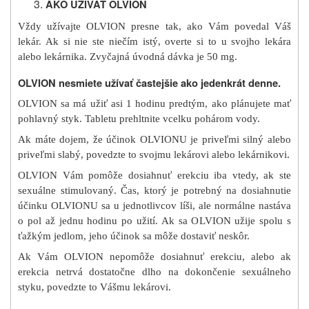
AKO UŽÍVAŤ OLVION
Vždy užívajte OLVION presne tak, ako Vám povedal Váš
lekár. Ak si nie ste niečím istý, overte si to u svojho lekára
alebo lekárnika. Zvyčajná úvodná dávka je 50 mg.
OLVION nesmiete užívať častejšie ako jedenkrát denne.
OLVION sa má užiť asi 1 hodinu predtým, ako plánujete mať
pohlavný styk. Tabletu prehltnite vcelku pohárom vody.
Ak máte dojem, že účinok OLVIONU je priveľmi silný alebo
priveľmi slabý, povedzte to svojmu lekárovi alebo lekárnikovi.
OLVION Vám pomôže dosiahnuť erekciu iba vtedy, ak ste
sexuálne stimulovaný. Čas, ktorý je potrebný na dosiahnutie
účinku OLVIONU sa u jednotlivcov líši, ale normálne nastáva
o pol až jednu hodinu po užití. Ak sa OLVION užije spolu s
ťažkým jedlom, jeho účinok sa môže dostaviť neskôr.
Ak Vám OLVION nepomôže dosiahnuť erekciu, alebo ak
erekcia netrvá dostatočne dlho na dokončenie sexuálneho
styku, povedzte to Vášmu lekárovi.