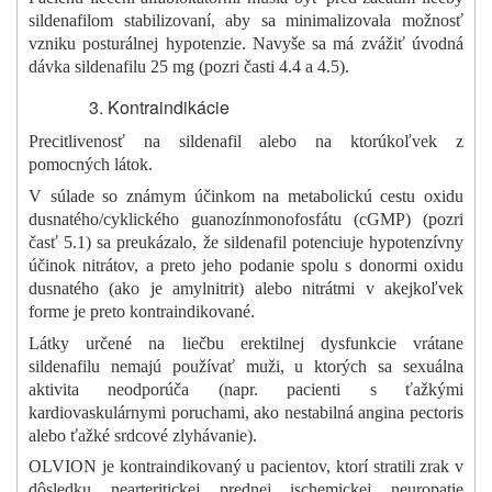
sildenafilom stabilizovaní, aby sa minimalizovala možnosť
vzniku posturálnej hypotenzie. Navyše sa má zvážiť úvodná
dávka sildenafilu 25 mg (pozri časti 4.4 a 4.5).
Kontraindikácie
Precitlivenosť na sildenafil alebo na ktorúkoľvek z
pomocných látok.
V súlade so známym účinkom na metabolickú cestu oxidu
dusnatého/cyklického guanozínmonofosfátu (cGMP) (pozri
časť 5.1) sa preukázalo, že sildenafil potenciuje hypotenzívny
účinok nitrátov, a preto jeho podanie spolu s donormi oxidu
dusnatého (ako je amylnitrit) alebo nitrátmi v akejkoľvek
forme je preto kontraindikované.
Látky určené na liečbu erektilnej dysfunkcie vrátane
sildenafilu nemajú používať muži, u ktorých sa sexuálna
aktivita neodporúča (napr. pacienti s ťažkými
kardiovaskulárnymi poruchami, ako nestabilná angina pectoris
alebo ťažké srdcové zlyhávanie).
OLVION je kontraindikovaný u pacientov, ktorí stratili zrak v
dôsledku nearteritickej prednej ischemickej neuropatie