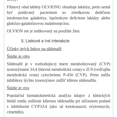
Filmový obal tablety
OLVIONU obsahuje laktózu, preto nemá
byť podávaný pacientom so zriedkavou dedičnou
intoleranciou galaktózy, lapónskym deficitom laktázy alebo
glukózo-galaktózovou malabsorpciou.
OLVION nie je indikovaný na použitie žien.
Liekové a iné interakcie
Účinky iných liekov na sildenafil
Štúdie
in vitro
Sildenafil je v rozhodujúcej miere metabolizovaný (CYP)
izoenzýmami 3A4 (hlavná metabolická cesta)
a 2C9 (vedľajšia
metabolická cesta) cytochrómu P-450 (CYP). Preto môžu
inhibítory týchto izoenzýmov znížiť klírens sildenafilu.
Štúdie
in vivo
Populačná farmakokinetická analýza údajov z klinických
štúdií zistila zníženie klírensu sildenafilu pri súčasnom podaní
s inhibítormi CYP3A4 (ako sú ketokonazol, erytromycín,
cimetidín).