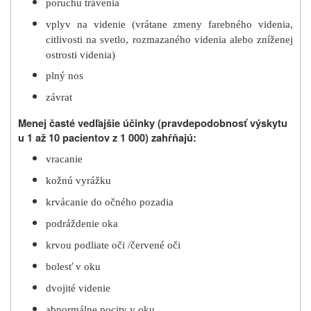
poruchu trávenia
vplyv na videnie (vrátane zmeny farebného videnia,
citlivosti na svetlo, rozmazaného videnia alebo zníženej
ostrosti videnia)
plný nos
závrat
Menej časté vedľajšie účinky (pravdepodobnosť výskytu
u 1 až 10 pacientov z 1 000) zahŕňajú:
vracanie
kožnú vyrážku
krvácanie do očného pozadia
podráždenie oka
krvou podliate oči /červené oči
bolesť v oku
dvojité videnie
abnormálne pocity v oku