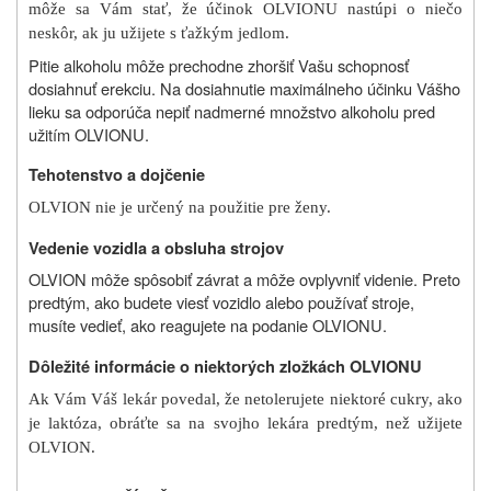
môže sa Vám stať, že účinok OLVIONU nastúpi o niečo
neskôr, ak ju užijete s ťažkým jedlom.
Pitie alkoholu môže prechodne zhoršiť Vašu schopnosť
dosiahnuť erekciu. Na dosiahnutie maximálneho účinku Vášho
lieku sa odporúča nepiť nadmerné množstvo alkoholu pred
užitím OLVIONU.
Tehotenstvo a dojčenie
OLVION nie je určený na použitie pre ženy.
Vedenie vozidla a obsluha strojov
OLVION môže spôsobiť závrat a môže ovplyvniť videnie. Preto
predtým, ako budete viesť vozidlo alebo používať stroje,
musíte vedieť, ako reagujete na podanie OLVIONU.
Dôležité informácie o niektorých zložkách OLVIONU
Ak Vám Váš lekár povedal, že netolerujete niektoré cukry, ako
je laktóza, obráťte sa na svojho lekára predtým, než užijete
OLVION.