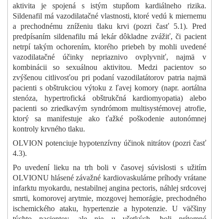
aktivita je spojená s istým stupňom kardiálneho rizika.
Sildenafil má vazodilatačné vlastnosti, ktoré vedú k miernemu
a prechodnému zníženiu tlaku krvi (pozri časť 5.1). Pred
predpísaním sildenafilu má lekár dôkladne zvážiť, či pacient
netrpí takým ochorením, ktorého priebeh by mohli uvedené
vazodilatačné účinky nepriaznivo ovplyvniť, najmä v
kombinácii so sexuálnou aktivitou. Medzi pacientov so
zvýšenou citlivosťou pri podaní vazodilatátorov patria najmä
pacienti s obštrukciou výtoku z ľavej komory (napr. aortálna
stenóza, hypertrofická obštrukčná kardiomyopatia) alebo
pacienti so zriedkavým syndrómom multisystémovej atrofie,
ktorý sa manifestuje ako ťažké poškodenie autonómnej
kontroly krvného tlaku.
OLVION potenciuje hypotenzívny účinok nitrátov (pozri časť
4.3).
Po uvedení lieku na trh boli v časovej súvislosti s užitím
OLVIONU hlásené závažné kardiovaskulárne príhody vrátane
infarktu myokardu, nestabilnej angina pectoris, náhlej srdcovej
smrti, komorovej arytmie, mozgovej hemorágie, prechodného
ischemického ataku, hypertenzie a hypotenzie. U väčšiny
týchto pacientov, ale nie u všetkých, boli prítomné