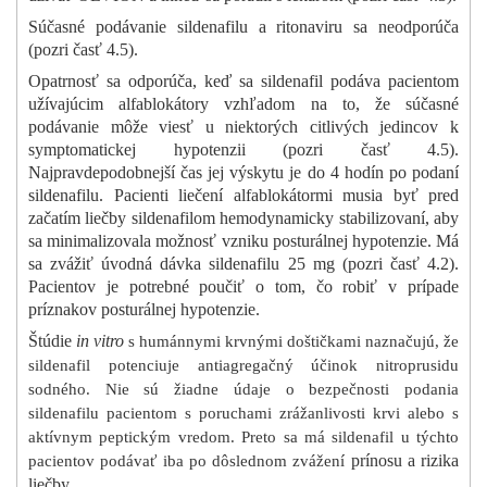
Súčasné podávanie sildenafilu a ritonaviru sa neodporúča
(pozri časť 4.5).
Opatrnosť sa odporúča, keď sa sildenafil podáva pacientom
užívajúcim alfablokátory vzhľadom na to, že súčasné
podávanie môže viesť u niektorých citlivých jedincov k
symptomatickej hypotenzii (pozri časť 4.5).
Najpravdepodobnejší čas jej výskytu je do 4 hodín po podaní
sildenafilu. Pacienti liečení alfablokátormi musia byť pred
začatím liečby sildenafilom hemodynamicky stabilizovaní, aby
sa minimalizovala možnosť vzniku posturálnej hypotenzie. Má
sa zvážiť úvodná dávka sildenafilu 25 mg (pozri časť 4.2).
Pacientov je potrebné poučiť o tom, čo robiť v prípade
príznakov posturálnej hypotenzie.
Štúdie
in vitro
s humánnymi krvnými doštičkami naznačujú, že
sildenafil potenciuje antiagregačný účinok nitroprusidu
sodného. Nie sú žiadne údaje o bezpečnosti podania
sildenafilu pacientom s poruchami zrážanlivosti krvi alebo s
aktívnym peptickým vredom. Preto sa má sildenafil u týchto
prínosu a rizika
pacientov podávať iba po dôslednom zvážení
liečby
.