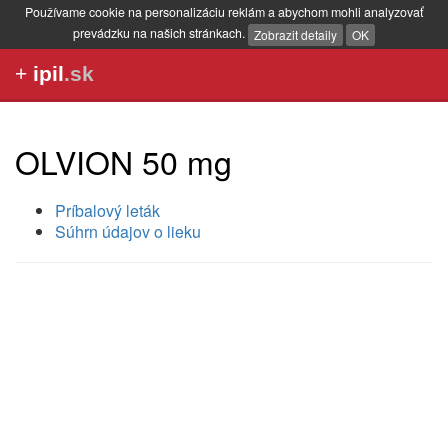
Používame cookie na personalizáciu reklám a abychom mohli analyzovať
prevádzku na našich stránkach.
Zobrazit detaily
OK
+
ipil
.sk
OLVION 50 mg
Príbalový leták
Súhrn údajov o lieku