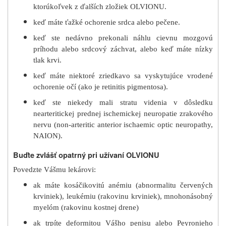
ktorúkoľvek z ďalších zložiek OLVIONU.
keď máte ťažké ochorenie srdca alebo pečene.
keď ste nedávno prekonali náhlu cievnu mozgovú
príhodu alebo srdcový záchvat, alebo keď máte nízky
tlak krvi.
keď máte niektoré zriedkavo sa vyskytujúce vrodené
ochorenie očí (ako je retinitis pigmentosa).
keď ste niekedy mali stratu videnia v dôsledku
nearteritickej prednej ischemickej neuropatie zrakového
nervu (
non-arteritic anterior ischaemic optic neuropathy,
NAION).
Buďte zvlášť opatrný pri užívaní OLVIONU
Povedzte Vášmu lekárovi:
ak máte kosáčikovitú anémiu (abnormalitu červených
krviniek), leukémiu (rakovinu krviniek), mnohonásobný
myelóm (rakovinu kostnej drene)
ak trpíte deformitou Vášho penisu alebo Peyronieho