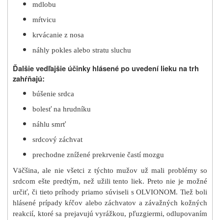
mdlobu
mŕtvicu
krvácanie z nosa
náhly pokles alebo stratu sluchu
Ďalšie vedľajšie účinky hlásené po uvedení lieku na trh
zahŕňajú:
búšenie srdca
bolesť na hrudníku
náhlu smrť
srdcový záchvat
prechodne znížené prekrvenie častí mozgu
Väčšina, ale nie všetci z týchto mužov už mali problémy so
srdcom ešte predtým, než užili tento liek. Preto nie je možné
určiť, či tieto príhody priamo súviseli s OLVIONOM. Tiež boli
hlásené prípady kŕčov alebo záchvatov a závažných kožných
reakcií, ktoré sa prejavujú vyrážkou, pľuzgiermi, odlupovaním