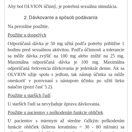
Aby bol OLVION účinný, je potrebná sexuálna stimulácia.
Dávkovanie a spôsob podávania
Na perorálne použitie.
Použitie u dospelých
Odporúčaná dávka je 50 mg užitá podľa potreby približne 1
hodinu pred sexuálnou aktivitou. Podľa účinnosti a tolerancie
sa môže dávka zvýšiť na 100 mg alebo znížiť na 25 mg.
Maximálna odporúčaná dávka je 100 mg. Maximálna
odporúčaná frekvencia dávkovania je jedenkrát denne. Ak sa
OLVION užije spolu s jedlom, tak nástup účinku sa môže
oneskoriť v porovnaní s nástupom účinku po užití lieku
nalačno (pozri časť 5.2).
Použitie u starších ľudí
U starších ľudí sa nevyžaduje úprava dávkovania.
Použitie u pacientov s poškodením funkcie obličiek
U pacientov s miernym až stredne ťažkým poškodením
funkcie obličiek (klírens kreatinínu = 30 - 80 ml/min) sa