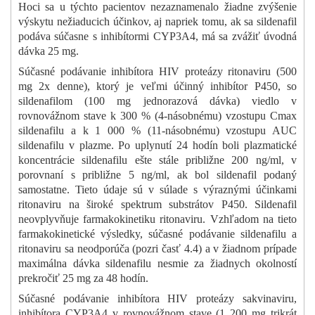
Hoci sa u týchto pacientov nezaznamenalo žiadne zvýšenie
výskytu nežiaducich účinkov, aj napriek tomu, ak sa sildenafil
podáva súčasne s inhibítormi CYP3A4, má sa zvážiť úvodná
dávka 25 mg.
Súčasné podávanie inhibítora HIV proteázy ritonaviru (500
mg 2x denne), ktorý je veľmi účinný inhibítor P450, so
sildenafilom (100 mg jednorazová dávka) viedlo v
rovnovážnom stave k 300 % (4-násobnému) vzostupu Cmax
sildenafilu a k 1 000 % (11-násobnému) vzostupu AUC
sildenafilu v plazme. Po uplynutí 24 hodín boli plazmatické
koncentrácie sildenafilu ešte stále približne 200 ng/ml, v
porovnaní s približne 5 ng/ml, ak bol sildenafil podaný
samostatne. Tieto údaje sú v súlade s výraznými účinkami
ritonaviru na široké spektrum substrátov P450. Sildenafil
neovplyvňuje farmakokinetiku ritonaviru. Vzhľadom na tieto
farmakokinetické výsledky, súčasné podávanie sildenafilu a
ritonaviru sa neodporúča (pozri časť 4.4) a v žiadnom prípade
maximálna dávka sildenafilu nesmie za žiadnych okolností
prekročiť 25 mg za 48 hodín.
Súčasné podávanie inhibítora HIV proteázy sakvinaviru,
inhibítora CYP3A4 v rovnovážnom stave (1 200 mg trikrát