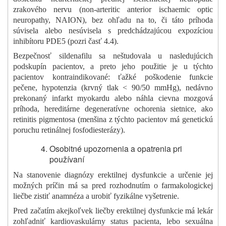
zrakového nervu (
non-arteritic anterior ischaemic optic
neuropathy,
NAION), bez ohľadu na to, či táto príhoda
súvisela alebo nesúvisela s predchádzajúcou expozíciou
inhibítoru PDE5 (pozri časť 4.4).
Bezpečnosť sildenafilu sa neštudovala u nasledujúcich
podskupín pacientov, a preto jeho použitie je u týchto
pacientov kontraindikované: ťažké poškodenie funkcie
pečene, hypotenzia (krvný tlak < 90/50 mmHg), nedávno
prekonaný infarkt myokardu alebo náhla cievna mozgová
príhoda, hereditárne degeneratívne ochorenia sietnice, ako
retinitis pigmentosa (menšina z týchto pacientov má genetickú
poruchu retinálnej fosfodiesterázy).
Osobitné upozornenia a opatrenia pri
používaní
Na stanovenie diagnózy erektilnej dysfunkcie a určenie jej
možných príčin má sa pred rozhodnutím o farmakologickej
liečbe zistiť anamnéza a urobiť fyzikálne vyšetrenie.
Pred začatím akejkoľvek liečby erektilnej dysfunkcie má lekár
zohľadniť kardiovaskulárny status pacienta, lebo sexuálna