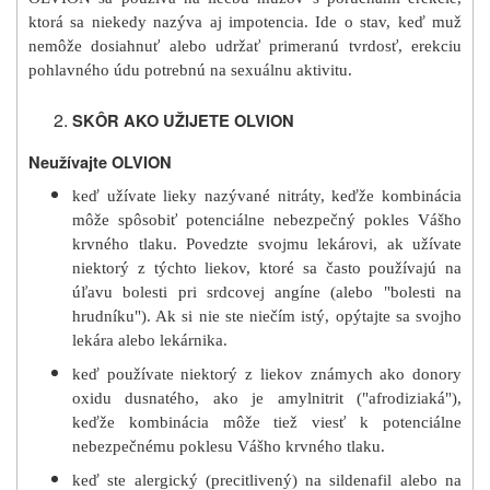
ktorá sa niekedy nazýva aj impotencia. Ide o stav, keď muž
nemôže dosiahnuť alebo udržať primeranú tvrdosť, erekciu
pohlavného údu potrebnú na sexuálnu aktivitu.
SKÔR AKO UŽIJETE OLVION
Neužívajte OLVION
keď užívate lieky nazývané nitráty, keďže kombinácia
môže spôsobiť potenciálne nebezpečný pokles Vášho
krvného tlaku. Povedzte svojmu lekárovi, ak užívate
niektorý z týchto liekov, ktoré sa často používajú na
úľavu bolesti pri srdcovej angíne (alebo "bolesti na
hrudníku"). Ak si nie ste niečím istý, opýtajte sa svojho
lekára alebo lekárnika.
keď používate niektorý z liekov známych ako donory
oxidu dusnatého, ako je amylnitrit ("afrodiziaká"),
keďže kombinácia môže tiež viesť k potenciálne
nebezpečnému poklesu Vášho krvného tlaku.
keď ste alergický (precitlivený) na sildenafil alebo na