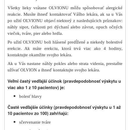
Všetky lieky vrátane OLVIONU môžu spôsobovať alergické
reakcie. Musíte ihneď kontaktovať Vášho lekára, ak sa u Vás
po užití OLVIONU objaví niektorý z nasledujúcich príznakov:
náhly sipot, ťažkosti pri dýchaní alebo závrat, opuch očných
viečok, tváre, pier alebo hrdla.
Po užití OLVIONU boli hlásené predĺžené a niekedy bolestivé
erekcie. Ak máte erekciu, ktorá trvá viac ako 4 hodiny,
kontaktujte okamžite svojho lekára.
Ak u Vás nastane náhly pokles alebo strata videnia, prestaňte
užívať OLVION a ihneď kontaktujte svojho lekára.
Veľmi častý vedľajší účinok (pravdepodobnosť výskytu u
viac ako 1 z 10 pacientov) je:
bolesť hlavy
Časté vedľajšie účinky (pravdepodobnosť výskytu u 1 až
10 pacientov zo 100) zahŕňajú:
sčervenanie tváre