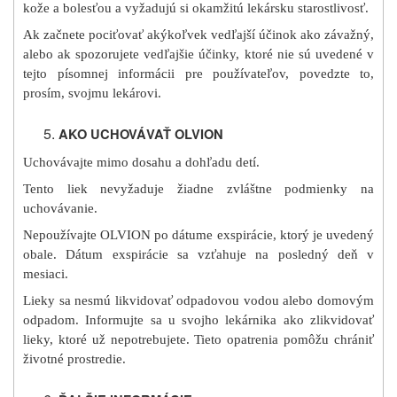
kože a bolesťou a vyžadujú si okamžitú lekársku starostlivosť.
Ak začnete pociťovať akýkoľvek vedľajší účinok ako závažný,
alebo ak spozorujete vedľajšie účinky, ktoré nie sú uvedené v
tejto písomnej informácii pre používateľov, povedzte to,
prosím, svojmu lekárovi.
AKO UCHOVÁVAŤ OLVION
Uchovávajte mimo dosahu a dohľadu detí.
Tento liek nevyžaduje žiadne zvláštne podmienky na
uchovávanie.
Nepoužívajte OLVION po dátume exspirácie, ktorý je uvedený
obale. Dátum exspirácie sa vzťahuje na posledný deň v
mesiaci.
Lieky sa nesmú likvidovať odpadovou vodou alebo domovým
odpadom. Informujte sa u svojho lekárnika ako zlikvidovať
lieky, ktoré už nepotrebujete. Tieto opatrenia pomôžu chrániť
životné prostredie.