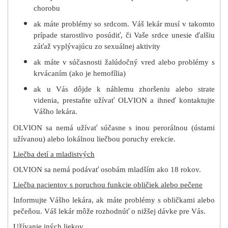
chorobu
ak máte problémy so srdcom. Váš lekár musí v takomto
prípade starostlivo posúdiť, či Vaše srdce unesie ďalšiu
záťaž vyplývajúcu zo sexuálnej aktivity
ak máte v súčasnosti žalúdočný vred alebo problémy s
krvácaním (ako je hemofília)
ak u Vás dôjde k náhlemu zhoršeniu alebo strate
videnia, prestaňte užívať OLVION a ihneď kontaktujte
Vášho lekára.
OLVION sa nemá užívať súčasne s inou perorálnou (ústami
užívanou) alebo lokálnou liečbou poruchy erekcie.
Liečba detí a mladistvých
OLVION sa nemá podávať osobám mladším ako 18 rokov.
Liečba pacientov s poruchou funkcie obličiek alebo pečene
Informujte Vášho lekára, ak máte problémy s obličkami alebo
pečeňou. Váš lekár môže rozhodnúť o nižšej dávke pre Vás.
Užívanie iných liekov