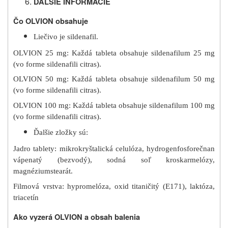
ĎALŠIE INFORMÁCIE
Čo OLVION obsahuje
Liečivo je sildenafil.
OLVION 25 mg: Každá tableta obsahuje sildenafilum 25 mg
(vo forme sildenafili citras).
OLVION 50 mg: Každá tableta obsahuje sildenafilum 50 mg
(vo forme sildenafili citras).
OLVION 100 mg: Každá tableta obsahuje sildenafilum 100 mg
(vo forme sildenafili citras).
Ďalšie zložky sú:
Jadro tablety: mikrokryštalická celulóza, hydrogenfosforečnan
vápenatý (bezvodý), sodná soľ kroskarmelózy,
magnéziumstearát.
Filmová vrstva: hypromelóza, oxid titaničitý (E171), laktóza,
triacetín
Ako vyzerá OLVION a obsah balenia