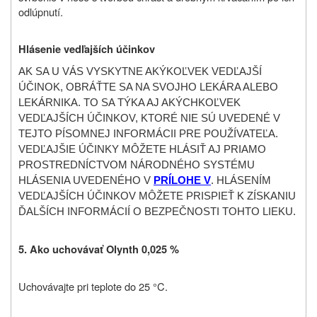
odlúpnutí.
Hlásenie vedľajších účinkov
AK SA U VÁS VYSKYTNE AKÝKOĽVEK VEDĽAJŠÍ
ÚČINOK, OBRÁŤTE SA NA SVOJHO LEKÁRA ALEBO
LEKÁRNIKA. TO SA TÝKA AJ AKÝCHKOĽVEK
VEDĽAJŠÍCH ÚČINKOV, KTORÉ NIE SÚ UVEDENÉ V
TEJTO PÍSOMNEJ INFORMÁCII PRE POUŽÍVATEĽA.
VEDĽAJŠIE ÚČINKY MÔŽETE HLÁSIŤ AJ PRIAMO
PROSTREDNÍCTVOM NÁRODNÉHO SYSTÉMU
HLÁSENIA UVEDENÉHO V
PRÍLOHE V
. HLÁSENÍM
VEDĽAJŠÍCH ÚČINKOV MÔŽETE PRISPIEŤ K ZÍSKANIU
ĎALŠÍCH INFORMÁCIÍ O BEZPEČNOSTI TOHTO LIEKU.
5. Ako uchovávať Olynth 0,025 %
Uchovávajte pri teplote do 25 °C.