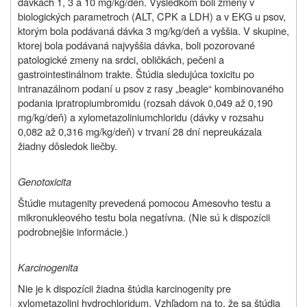
dávkach 1, 3 a 10 mg/kg/deň. Výsledkom boli zmeny v
biologických parametroch (ALT, CPK a LDH) a v EKG u psov,
ktorým bola podávaná dávka 3 mg/kg/deň a vyššia. V skupine,
ktorej bola podávaná najvyššia dávka, boli pozorované
patologické zmeny na srdci, obličkách, pečeni a
gastrointestinálnom trakte. Štúdia sledujúca toxicitu po
intranazálnom podaní u psov z rasy „beagle“ kombinovaného
podania ipratropiumbromidu (rozsah dávok 0,049 až 0,190
mg/kg/deň) a xylometazoliniumchloridu (dávky v rozsahu
0,082 až 0,316 mg/kg/deň) v trvaní 28 dní nepreukázala
žiadny dôsledok liečby.
Genotoxicita
Štúdie mutagenity prevedená pomocou Amesovho testu a
mikronukleového testu bola negatívna. (Nie sú k dispozícii
podrobnejšie informácie.)
Karcinogenita
Nie je k dispozícii žiadna štúdia karcinogenity pre
xylometazolini hydrochloridum. Vzhľadom na to, že sa štúdia