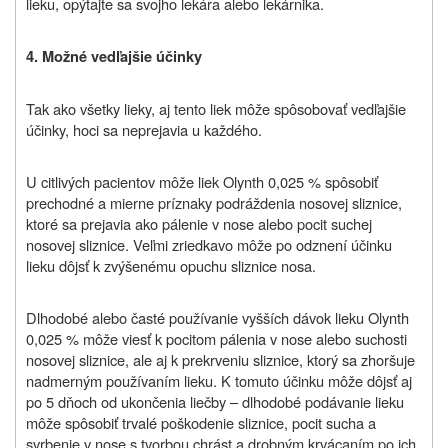
lieku, opýtajte sa svojho lekára alebo lekárnika.
4. Možné vedľajšie účinky
Tak ako všetky lieky, aj tento liek môže spôsobovať vedľajšie
účinky, hoci sa neprejavia u každého.
U citlivých pacientov môže liek Olynth 0,025 % spôsobiť
prechodné a mierne príznaky podráždenia nosovej sliznice,
ktoré sa prejavia ako pálenie v nose alebo pocit suchej
nosovej sliznice. Veľmi zriedkavo môže po odznení účinku
lieku dôjsť k zvýšenému opuchu sliznice nosa.
Dlhodobé alebo časté používanie vyšších dávok lieku Olynth
0,025 % môže viesť k pocitom pálenia v nose alebo suchosti
nosovej sliznice, ale aj k prekrveniu sliznice, ktorý sa zhoršuje
nadmerným používaním lieku. K tomuto účinku môže dôjsť aj
po 5 dňoch od ukončenia liečby – dlhodobé podávanie lieku
môže spôsobiť trvalé poškodenie sliznice, pocit sucha a
svrbenie v nose s tvorbou chrást a drobným krvácaním po ich