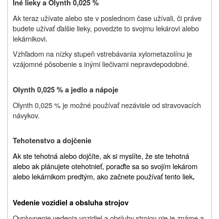
Iné lieky a Olynth 0,025 %
Ak teraz užívate alebo ste v poslednom čase užívali, či práve
budete užívať ďalšie lieky, povedzte to svojmu lekárovi alebo
lekárnikovi.
Vzhľadom na nízky stupeň vstrebávania xylometazolínu je
vzájomné pôsobenie s inými liečivami nepravdepodobné.
Olynth 0,025 % a jedlo a nápoje
Olynth 0,025 % je možné používať nezávisle od stravovacích
návykov.
Tehotenstvo a dojčenie
Ak ste tehotná alebo dojčíte, ak si myslíte, že ste tehotná
alebo ak plánujete otehotnieť, poraďte sa so svojím lekárom
alebo lekárnikom predtým, ako začnete používať tento liek
.
Vedenie vozidiel a obsluha strojov
Ovplyvnenie vedenia vozidiel a obsluhy strojov nie je známe a