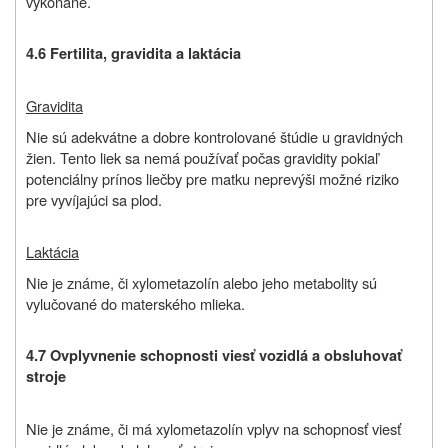
vykonané.
4.6 Fertilita, gravidita a laktácia
Gravidita
Nie sú adekvátne a dobre kontrolované štúdie u gravidných
žien. Tento liek sa nemá používať počas gravidity pokiaľ
potenciálny prínos liečby pre matku neprevýši možné riziko
pre vyvíjajúci sa plod.
Laktácia
Nie je známe, či xylometazolín alebo jeho metabolity sú
vylučované do materského mlieka.
4.7 Ovplyvnenie schopnosti viesť vozidlá a obsluhovať
stroje
Nie je známe, či má xylometazolín vplyv na schopnosť viesť