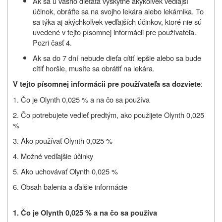
Ak sa u vášho dieťaťa vyskytne akýkoľvek vedľajší
účinok, obráťte sa na svojho lekára alebo lekárnika. To
sa týka aj akýchkoľvek vedľajších účinkov, ktoré nie sú
uvedené v tejto písomnej informácii pre používateľa.
Pozri časť 4.
Ak sa do 7 dní nebude dieťa cítiť lepšie alebo sa bude
cítiť horšie, musíte sa obrátiť na lekára.
:
V tejto písomnej informácii pre používateľa sa dozviete
1. Čo je Olynth 0,025 % a na čo sa používa
2. Čo potrebujete vedieť predtým, ako použijete Olynth 0,025
%
3. Ako používať Olynth 0,025 %
4. Možné vedľajšie účinky
5. Ako uchovávať Olynth 0,025 %
6. Obsah balenia a ďalšie informácie
1. Čo je Olynth 0,025 % a na čo sa používa