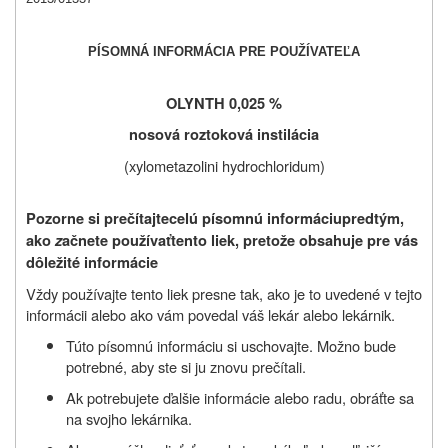
PÍSOMNÁ INFORMÁCIA PRE POUŽÍVATEĽA
OLYNTH 0,025 %
nosová roztoková instilácia
(xylometazolini hydrochloridum)
Pozorne si prečítajte
celú písomnú informáciu
predtým,
ako
z
ačnete používať
tento liek, pretože obsahuje pre vás
dôležité informácie
Vždy používajte tento liek presne tak, ako je to uvedené v tejto
informácii alebo ako vám povedal váš lekár alebo lekárnik.
Túto písomnú informáciu si uschovajte. Možno bude
potrebné, aby ste si ju znovu prečítali.
Ak potrebujete ďalšie informácie alebo radu, obráťte sa
na svojho lekárnika.