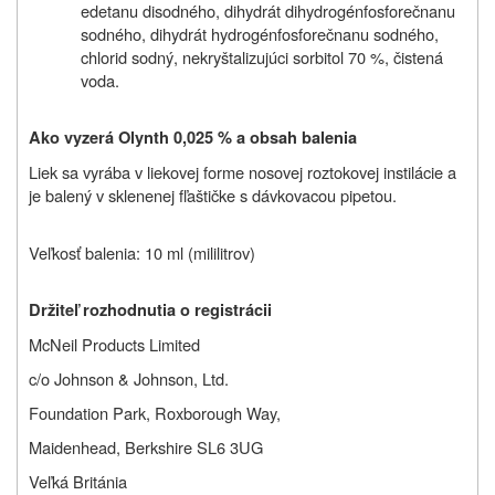
edetanu disodného, dihydrát dihydrogénfosforečnanu
sodného, dihydrát hydrogénfosforečnanu sodného,
chlorid sodný, nekryštalizujúci sorbitol 70 %, čistená
voda.
Ako vyzerá Olynth 0,025 % a obsah balenia
Liek sa vyrába v liekovej forme nosovej roztokovej instilácie a
je balený v sklenenej fľaštičke s dávkovacou pipetou.
Veľkosť balenia: 10 ml (mililitrov)
Držiteľ rozhodnutia o registrácii
McNeil Products Limited
c/o Johnson & Johnson, Ltd.
Foundation Park, Roxborough Way,
Maidenhead, Berkshire SL6 3UG
Veľká Británia