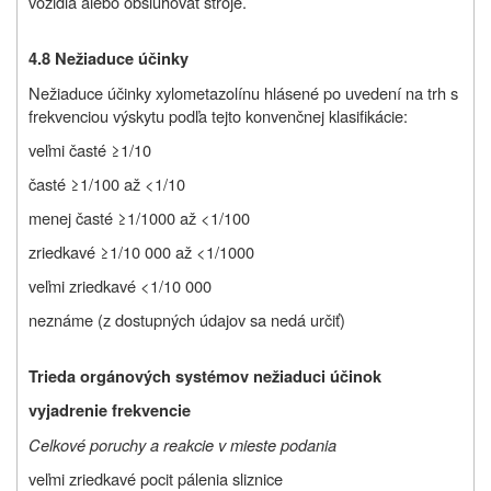
vozidlá alebo obsluhovať stroje.
4.8 Nežiaduce účinky
Nežiaduce účinky xylometazolínu hlásené po uvedení na trh s
frekvenciou výskytu po
dľa tejto konvenčnej klasifikácie:
veľmi časté ≥1/10
časté ≥1/100 až <1/10
menej časté ≥1/1000 až <1/100
zriedkavé ≥1/10 000 až <1/1000
veľmi zriedkavé <1/10 000
neznáme (z dostupných údajov sa nedá určiť)
Trieda orgánových systémov nežiaduci účinok
vyjadrenie frekvencie
Celkové poruchy a reakcie v mieste podania
veľmi zriedkavé pocit pálenia sliznice