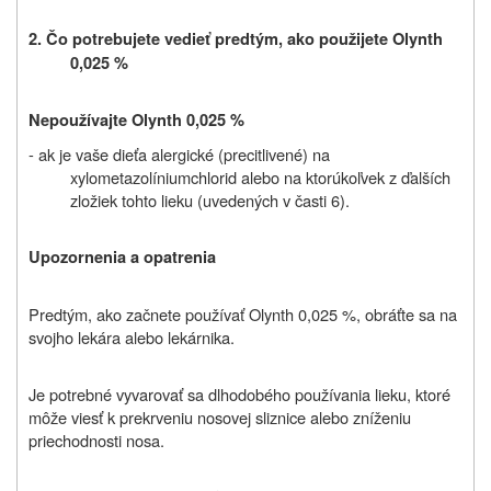
2. Čo potrebujete vedieť predtým, ako použijete Olynth
0,025 %
Nepoužívajte Olynth 0,025 %
- ak je vaše dieťa alergické (precitlivené) na
xylometazolíniumchlorid alebo na ktorúkoľvek z ďalších
zložiek tohto lieku (uvedených v časti 6).
Upozornenia a opatrenia
Predtým, ako začnete používať Olynth 0,025 %, obráťte sa na
svojho lekára alebo lekárnika.
Je potrebné vyvarovať sa dlhodobého používania lieku, ktoré
môže viesť k prekrveniu nosovej sliznice alebo zníženiu
priechodnosti nosa.