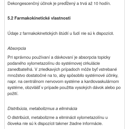
Dekongescenčný účinok je predĺžený a trvá až 10 hodín.
5.2 Farmakokinetické vlastnosti
Údaje z farmakokinetických štúdií u ľudí nie sú k dispozícii.
Absorpcia
Pri správnou používaní a dávkovaní je absorpcia topicky
podaného xylometazolínu do systémovej cirkulácie
zanedbateľná. V zriedkavých prípadoch môže byť vstrebané
množstvo dostatočné na to, aby spôsobilo systémové účinky,
napr. na centrálnom nervovom systéme a kardiovaskulárnom
systéme, obzvlášť v prípade použitia vysokých dávok alebo po
požití.
Distribúcia, metabolizmus a eliminácia
O distribúcii, metabolizme a eliminácii xylometazolínu u
človeka nie sú k dispozícii takmer žiadne informácie.