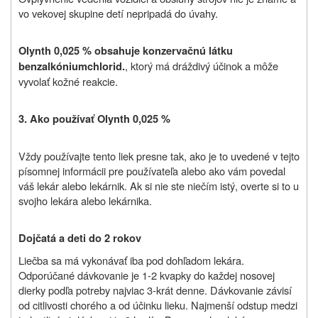
vo vekovej skupine detí nepripadá do úvahy.
Olynth 0,025 % obsahuje konzervačnú látku
, ktorý má dráždivý účinok a môže
benzalkóniumchlorid.
vyvolať kožné reakcie.
3. Ako používať Olynth 0,025 %
Vždy používajte tento liek presne tak, ako je to uvedené v tejto
písomnej informácii pre používateľa alebo ako vám povedal
váš lekár alebo lekárnik. Ak si nie ste niečím istý, overte si to u
svojho lekára alebo lekárnika.
Dojčatá a deti do 2 rokov
Liečba sa má vykonávať iba pod dohľadom lekára.
Odporúčané dávkovanie je 1-2 kvapky do každej nosovej
dierky podľa potreby najviac 3-krát denne. Dávkovanie závisí
od citlivosti chorého a od účinku lieku. Najmenší odstup medzi