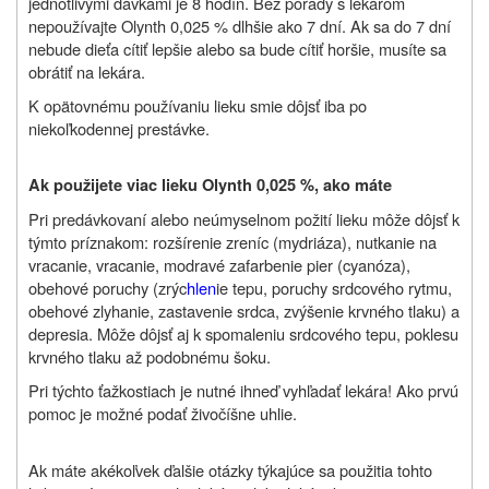
jednotlivými dávkami je 8 hodín. Bez porady s lekárom
nepoužívajte Olynth 0,025 % dlhšie ako 7 dní. Ak sa do 7 dní
nebude dieťa cítiť lepšie alebo sa bude cítiť horšie, musíte sa
obrátiť na lekára.
K opätovnému používaniu lieku smie dôjsť iba po
niekoľkodennej prestávke.
Ak použijete viac lieku Olynth 0,025 %, ako máte
Pri predávkovaní alebo neúmyselnom požití lieku môže dôjsť k
týmto príznakom: rozšírenie zreníc (mydriáza), nutkanie na
vracanie, vracanie, modravé zafarbenie pier (cyanóza),
obehové poruchy (zrýc
hlen
ie tepu, poruchy srdcového rytmu,
obehové zlyhanie, zastavenie srdca, zvýšenie krvného tlaku) a
depresia. Môže dôjsť aj k spomaleniu srdcového tepu, poklesu
krvného tlaku až podobnému šoku.
Pri týchto ťažkostiach je nutné ihneď vyhľadať lekára! Ako prvú
pomoc je možné podať živočíšne uhlie.
Ak máte akékoľvek ďalšie otázky týkajúce sa použitia tohto