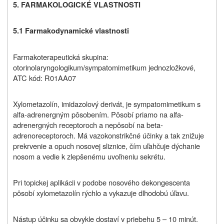
5. FARMAKOLOGICKÉ VLASTNOSTI
5.1 Farmakodynamické vlastnosti
Farmakoterapeutická skupina:
otorinolaryngologikum/sympatomimetikum jednozložkové,
ATC kód: R01AA07
Xylometazolín, imidazolový derivát, je sympatomimetikum s
alfa‑adrenergným pôsobením. Pôsobí priamo na alfa-
adrenergných receptoroch a nepôsobí na beta-
adrenoreceptoroch. Má vazokonstrikčné účinky a tak znižuje
prekrvenie a opuch nosovej sliznice, čím uľahčuje dýchanie
nosom a vedie k zlepšenému uvoľneniu sekrétu.
Pri topickej aplikácii v podobe nosového dekongescenta
pôsobí xylometazolín rýchlo a vykazuje dlhodobú úľavu.
Nástup účinku sa obvykle dostaví v priebehu 5 – 10 minút.