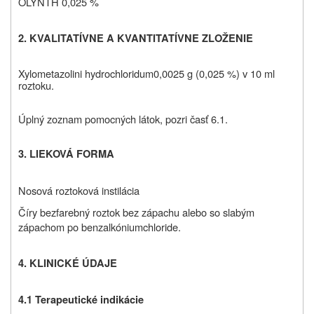
OLYNTH 0,025 %
2. KVALITATÍVNE A KVANTITATÍVNE ZLOŽENIE
Xylometazolini hydrochloridum
0,0025 g (0,025 %) v 10 ml
roztoku.
Úplný zoznam pomocných látok, pozri časť 6.1.
3. LIEKOVÁ FORMA
Nosová roztoková instilácia
Číry bezfarebný roztok bez zápachu alebo so slabým
zápachom po benzalkóniumchloride.
4. KLINICKÉ ÚDAJE
4.1 Terapeutické indikácie