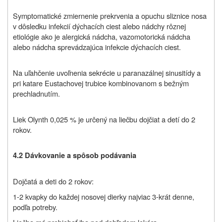
Symptomatické zmiernenie prekrvenia a opuchu sliznice nosa
v dôsledku infekcií dýchacích ciest alebo nádchy rôznej
etiológie ako je alergická nádcha, vazomotorická nádcha
alebo nádcha sprevádzajúca infekcie dýchacích ciest.
Na uľahčenie uvoľnenia sekrécie u paranazálnej sinusitídy a
pri katare Eustachovej trubice kombinovanom s bežným
prechladnutím.
Liek Olynth 0,025 %
je určený na liečbu dojčiat a detí do 2
rokov.
4.2 Dávkovanie a spôsob podávania
Dojčatá a deti do 2 rokov:
1-2 kvapky do každej nosovej dierky najviac 3-krát denne,
podľa potreby.