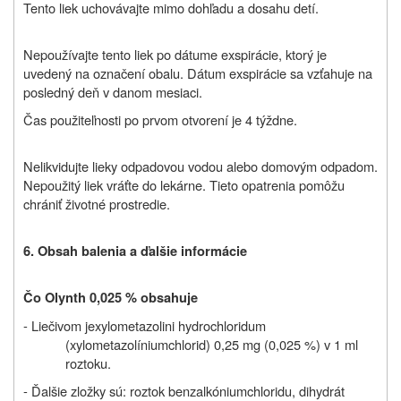
Tento liek uchovávajte mimo dohľadu a dosahu detí.
Nepoužívajte tento liek po dátume exspirácie, ktorý je
uvedený na označení obalu. Dátum exspirácie sa vzťahuje na
posledný deň v danom mesiaci.
Čas použiteľnosti po prvom otvorení je 4 týždne.
Nelikvidujte lieky odpadovou vodou alebo domovým odpadom.
Nepoužitý liek vráťte do lekárne. Tieto opatrenia pomôžu
chrániť životné prostredie.
6. Obsah balenia a ďalšie informácie
Čo Olynth 0,025 % obsahuje
- Liečivom je
xylometazolini hydrochloridum
(xylometazolíniumchlorid) 0,25 mg (0,025 %) v 1 ml
roztoku.
- Ďalšie zložky sú: roztok benzalkóniumchloridu, dihydrát