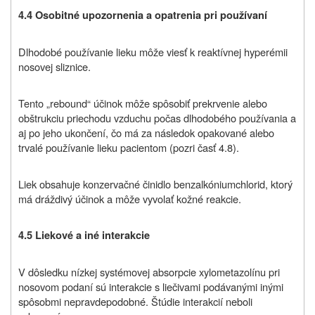
4.4 Osobitné upozornenia a opatrenia pri používaní
Dlhodobé používanie lieku môže viesť k reaktívnej hyperémii
nosovej sliznice.
Tento „rebound“ účinok môže spôsobiť prekrvenie alebo
obštrukciu priechodu vzduchu počas dlhodobého používania a
aj po jeho ukončení, čo má za následok opakované alebo
trvalé používanie lieku pacientom (pozri časť 4.8).
Liek obsahuje konzervačné činidlo benzalkóniumchlorid, ktorý
má dráždivý účinok a môže vyvolať kožné reakcie.
4.5 Liekové a iné interakcie
V dôsledku nízkej systémovej absorpcie xylometazolínu pri
nosovom podaní sú interakcie s liečivami podávanými inými
spôsobmi nepravdepodobné. Štúdie interakcií neboli