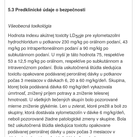
5.3 Predklinické údaje o bezpečnosti
Všeobecná toxikológia
Hodnota indexu akútnej toxicity LD
je pre xylometazolini
50
hydrochloridum u potkanov 230 mg/kg po orálnom podaní, 43
mg/kg po intraperitoneálnom podaní a 90 mg/klg po
subkutánnom podaní. U myší je táto hodnota 75, respektíve
53 a 12,5 mg/kg po orálnom, respektíve po subkutánnom a
intravenóznom podaní. Bola uskutočnená štúdia sledujúca
toxicitu opakovane podávanej perorálnej dávky u potkanov
počas 3 mesiacov v dávkach 6, 20 a 60 mg/kg/deň. Skupina,
ktorej bola podávaná dávka 60 mg/kg/deň vykazovala
úmrtnosť, znížený príjem potravy a zníženie telesnej
hmotnosti. U všetkých liečených skupín bolo pozorované
mierne zníženie glykémie. Len u zvierat, ktoré prežili a boli zo
skupiny, ktorá dostávala xylometazolín v dávke 6 mg/kg/deň,
neboli pozorované žiadne patologické zmeny v skupine. Bola
tiež uskutočnená štúdia sledujúca toxicitu opakovane
podávanej perorálnej dávky u psov počas 3 mesiacov v