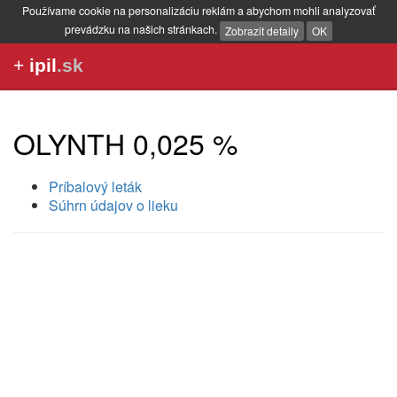
Používame cookie na personalizáciu reklám a abychom mohli analyzovať
prevádzku na našich stránkach.
Zobrazit detaily
OK
+
ipil
.sk
OLYNTH 0,025 %
Príbalový leták
Súhrn údajov o lieku