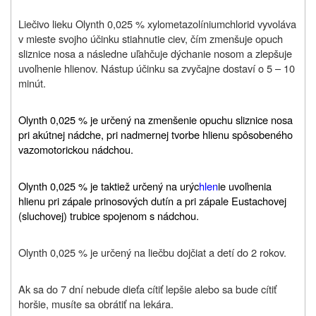
Liečivo lieku Olynth 0,025 % xylometazolíniumchlorid vyvoláva
v mieste svojho účinku stiahnutie ciev, čím zmenšuje opuch
sliznice nosa a následne uľahčuje dýchanie nosom a zlepšuje
uvoľnenie hlienov. Nástup účinku sa zvyčajne dostaví o 5 – 10
minút.
Olynth 0,025 % je určený na zmenšenie opuchu sliznice nosa
pri akútnej nádche, pri nadmernej tvorbe hlienu spôsobeného
vazomotorickou nádchou.
Olynth 0,025 % je taktiež určený na urýc
hlen
ie uvoľnenia
hlienu pri zápale prinosových dutín a pri zápale Eustachovej
(sluchovej) trubice spojenom s nádchou.
Olynth 0,025 % je určený na liečbu dojčiat a detí do 2 rokov.
Ak sa do 7 dní nebude dieťa cítiť lepšie alebo sa bude cítiť
horšie, musíte sa obrátiť na lekára.