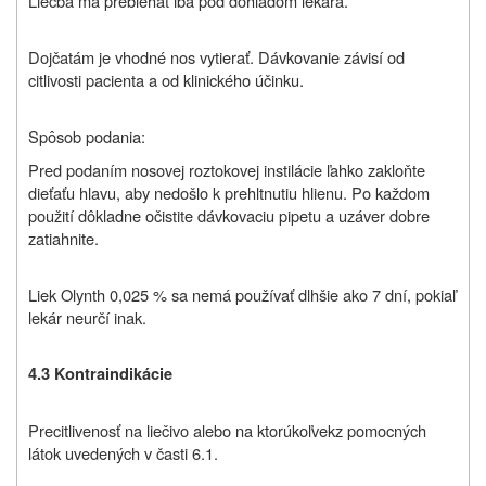
Liečba má prebiehať iba pod dohľadom lekára.
Dojčatám je vhodné nos vytierať. Dávkovanie závisí od
citlivosti pacienta a od klinického účinku.
Spôsob podania:
Pred podaním nosovej roztokovej instilácie ľahko zakloňte
dieťaťu hlavu, aby nedošlo k prehltnutiu hlienu. Po každom
použití dôkladne očistite dávkovaciu pipetu a uzáver dobre
zatiahnite.
Liek Olynth 0,025 % sa nemá používať dlhšie ako 7 dní, pokiaľ
lekár neurčí inak.
4.3 Kontraindikácie
Precitlivenosť na liečivo alebo na
ktorúkoľvek
z pomocných
látok uvedených v časti 6.1.