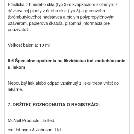
Fľaštička z hnedého skla (typ 3) s kvapkadlom zloženým z
dávkovacej pipety z číreho skla (typ 3) a gumového
(brómbutylového) nadstavca a bielym polypropylénovým
uzáverom, papierová škatuľa, písomná informácia pre
používateľa.
Veľkosť balenia: 10 ml
6.6
Špeciálne opatrenia na likvidáciu
a iné zaobchádzanie
s liekom
Nepoužitý liek alebo odpad vzniknutý z lieku treba vrátiť do
lekárne.
7. DRŽITEĽ ROZHODNUTIA O REGISTRÁCII
McNeil Products Limited
c/o Johnson & Johnson, Ltd.