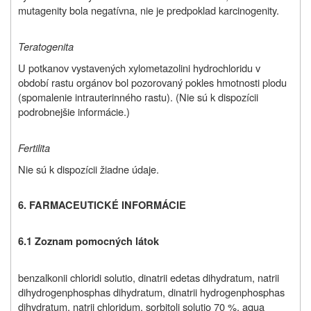
mutagenity bola negatívna, nie je predpoklad karcinogenity.
Teratogenita
U potkanov vystavených xylometazolini hydrochloridu v
období rastu orgánov bol pozorovaný pokles hmotnosti plodu
(spomalenie intrauterinného rastu). (Nie sú k dispozícii
podrobnejšie informácie.)
Fertilita
Nie sú k dispozícii žiadne údaje.
6. FARMACEUTICKÉ INFORMÁCIE
6.1 Zoznam pomocných látok
benzalkonii chloridi solutio, dinatrii edetas dihydratum, natrii
dihydrogenphosphas dihydratum, dinatrii hydrogenphosphas
dihydratum, natrii chloridum, sorbitoli solutio 70 %, aqua