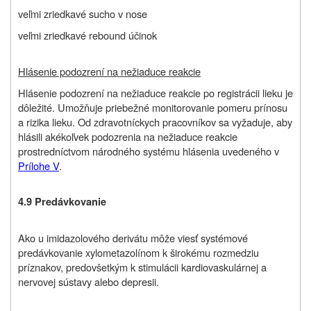
veľmi zriedkavé sucho v nose
veľmi zriedkavé rebound účinok
Hlásenie podozrení na nežiaduce reakcie
Hlásenie podozrení na nežiaduce reakcie po registrácii lieku je
dôležité. Umožňuje priebežné monitorovanie pomeru prínosu
a rizika lieku. Od zdravotníckych pracovníkov sa vyžaduje, aby
hlásili akékoľvek podozrenia na nežiaduce reakcie
prostredníctvom národného systému hlásenia uvedeného v
Prílohe V
.
4.9 Predávkovanie
Ako u imidazolového derivátu môže viesť systémové
predávkovanie xylometazolínom k širokému rozmedziu
príznakov, predovšetkým k stimulácii kardiovaskulárnej a
nervovej sústavy alebo depresii.