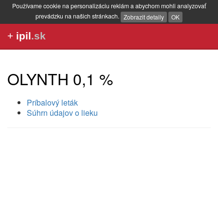
Používame cookie na personalizáciu reklám a abychom mohli analyzovať
prevádzku na našich stránkach.
Zobrazit detaily
OK
+
ipil
.sk
OLYNTH 0,1 %
Príbalový leták
Súhrn údajov o lieku