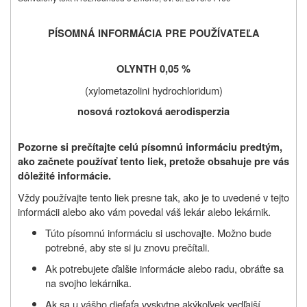
PÍSOMNÁ INFORMÁCIA PRE POUŽÍVATEĽA
OLYNTH 0,05 %
(
xylometazolini hydrochloridum
)
nosová roztoková aerodisperzia
Pozorne si prečítajte celú písomnú informáciu predtým,
ako začnete používať tento liek, pretože obsahuje pre vás
dôležité informácie.
Vždy používajte tento liek presne tak, ako je to uvedené v tejto
informácii alebo ako vám povedal váš lekár alebo lekárnik.
Túto písomnú informáciu si uschovajte. Možno bude
potrebné, aby ste si ju znovu prečítali.
Ak potrebujete ďalšie informácie alebo radu, obráťte sa
na svojho lekárnika.
Ak sa u vášho dieťaťa vyskytne akýkoľvek vedľajší