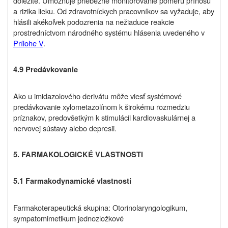
dôležité. Umožňuje priebežné monitorovanie pomeru prínosu
a rizika lieku. Od zdravotníckych pracovníkov sa vyžaduje, aby
hlásili akékoľvek podozrenia na nežiaduce reakcie
prostredníctvom národného systému hlásenia uvedeného v
Prílohe V
.
4.9 Predávkovanie
Ako u imidazolového derivátu môže viesť systémové
predávkovanie xylometazolínom k širokému rozmedziu
príznakov, predovšetkým k stimulácii kardiovaskulárnej a
nervovej sústavy alebo depresii.
5. FARMAKOLOGICKÉ VLASTNOSTI
5.1 Farmakodynamické vlastnosti
Farmakoterapeutická skupina: Otorinolaryngologikum,
sympatomimetikum jednozložkové