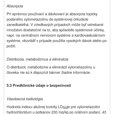
Absorpcia
Pri správnou používaní a dávkovaní je absorpcia topicky
podaného xylometazolínu do systémovej cirkulácie
zanedbateľná. V zriedkavých prípadoch môže byť vstrebané
množstvo dostatočné na to, aby spôsobilo systémové účinky,
napr. na centrálnom nervovom systéme a kardiovaskulárnom
systéme, obzvlášť v prípade použitia vysokých dávok alebo po
požití.
Distribúcia, metabolizmus a eliminácia
O distribúcii, metabolizme a eliminácii xylometazolínu u
človeka nie sú k dispozícii takmer žiadne informácie.
5.3 Predklinické údaje o bezpečnosti
Všeobecná toxikológia
Hodnota indexu akútnej toxicity LD
je pre xylometazolini
50
hydrochloridum u potkanov 230 mg/kg po orálnom podaní, 43