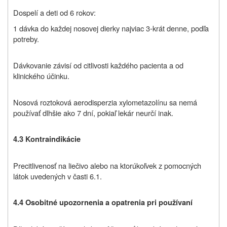
Dospelí a deti od 6 rokov:
1 dávka do každej nosovej dierky najviac 3-krát denne, podľa
potreby.
Dávkovanie závisí od citlivosti každého pacienta a od
klinického účinku.
Nosová roztoková aerodisperzia xylometazolínu sa nemá
používať dlhšie ako 7 dní, pokiaľ lekár neurčí inak.
4.3 Kontraindikácie
Precitlivenosť na liečivo alebo na ktorúkoľvek z pomocných
látok uvedených v časti 6.1.
4.4 Osobitné upozornenia a opatrenia pri používaní