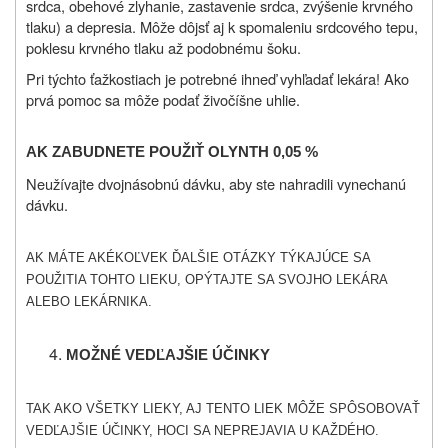
srdca, obehové zlyhanie, zastavenie srdca, zvýšenie krvného
tlaku) a depresia. Môže dôjsť aj k spomaleniu srdcového tepu,
poklesu krvného tlaku až podobnému šoku.
Pri týchto ťažkostiach je potrebné ihneď vyhľadať lekára! Ako
prvá pomoc sa môže podať živočíšne uhlie.
AK ZABUDNETE POUŽIŤ
OLYNTH 0,05 %
Neužívajte dvojnásobnú dávku, aby ste nahradili vynechanú
dávku.
AK MÁTE AKÉKOĽVEK ĎALŠIE OTÁZKY TÝKAJÚCE SA
POUŽITIA TOHTO LIEKU, OPÝTAJTE SA SVOJHO LEKÁRA
ALEBO LEKÁRNIKA.
M
OŽNÉ VEDĽAJŠIE ÚČINKY
TAK AKO VŠETKY LIEKY, AJ TENTO LIEK MÔŽE SPÔSOBOVAŤ
VEDĽAJŠIE ÚČINKY, HOCI SA NEPREJAVIA U KAŽDÉHO.