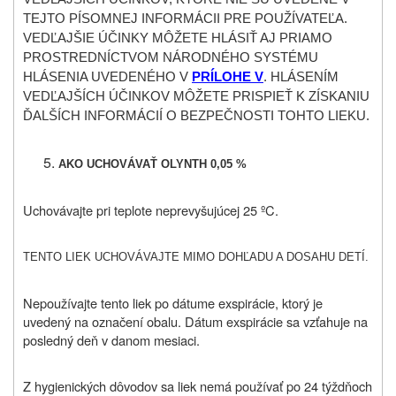
TEJTO PÍSOMNEJ INFORMÁCII PRE POUŽÍVATEĽA.
VEDĽAJŠIE ÚČINKY MÔŽETE HLÁSIŤ AJ PRIAMO
PROSTREDNÍCTVOM NÁRODNÉHO SYSTÉMU
HLÁSENIA UVEDENÉHO V
PRÍLOHE V
. HLÁSENÍM
VEDĽAJŠÍCH ÚČINKOV MÔŽETE PRISPIEŤ K ZÍSKANIU
ĎALŠÍCH INFORMÁCIÍ O BEZPEČNOSTI TOHTO LIEKU.
AKO UCHOVÁVAŤ OLYNTH 0,05 %
Uchovávajte pri teplote neprevyšujúcej 25 ºC.
TENTO LIEK UCHOVÁVAJTE MIMO DOHĽADU A DOSAHU DETÍ.
Nepoužívajte tento liek po dátume exspirácie, ktorý je
uvedený na označení obalu. Dátum exspirácie sa vzťahuje na
posledný deň v danom mesiaci.
Z hygienických dôvodov sa liek nemá používať po 24 týždňoch