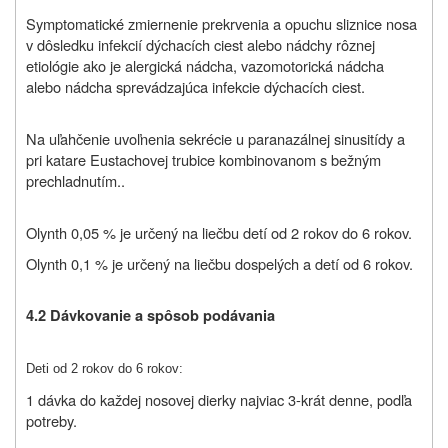
Symptomatické zmiernenie prekrvenia a opuchu sliznice nosa
v dôsledku infekcií dýchacích ciest alebo nádchy rôznej
etiológie ako je alergická nádcha, vazomotorická nádcha
alebo nádcha sprevádzajúca infekcie dýchacích ciest.
Na uľahčenie uvoľnenia sekrécie u paranazálnej sinusitídy a
pri katare Eustachovej trubice kombinovanom s bežným
prechladnutím..
Olynth 0,05 %
je určený na liečbu detí od 2 rokov do 6 rokov.
Olynth 0,1 %
je určený na liečbu dospelých a detí od 6 rokov.
4.2 Dávkovanie a spôsob podávania
Deti od 2 rokov do 6 rokov:
1 dávka do každej nosovej dierky najviac 3-krát denne, podľa
potreby.