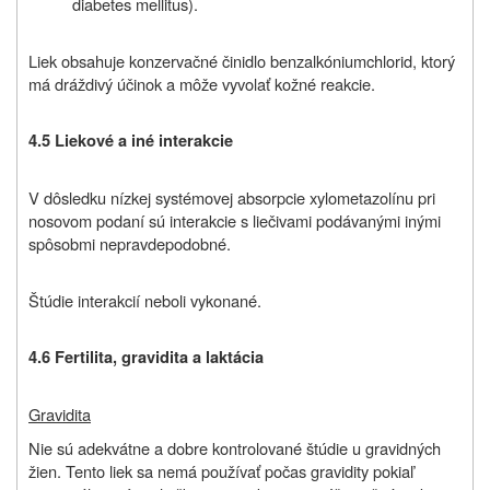
diabetes mellitus).
Liek obsahuje konzervačné činidlo benzalkóniumchlorid, ktorý
má dráždivý účinok a môže vyvolať kožné reakcie.
4.5 Liekové a iné interakcie
V dôsledku nízkej systémovej absorpcie xylometazolínu pri
nosovom podaní sú interakcie s liečivami podávanými inými
spôsobmi nepravdepodobné.
Štúdie interakcií neboli vykonané.
4.6 Fertilita, gravidita a laktácia
Gravidita
Nie sú adekvátne a dobre kontrolované štúdie u gravidných
žien. Tento liek sa nemá používať počas gravidity pokiaľ