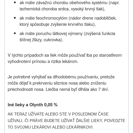
ak máte závažnú chorobu obehového systému (napr.
ischemická choroba srdca, vysoký krvný tlak),
ak máte feochromocytóm (nádor drene nadobličiek,
ktorý spôsobuje zvýšenie krvného tlaku),
ak máte poruchu látkovej výmeny (zvýšená funkcia
štítnej žľazy, cukrovka).
V týchto prípadoch sa liek môže používať iba po starostlivom
vyhodnotení prínosu a rizika lekárom.
Je potrebné vyhýbať sa dlhodobému používaniu, pretože
môže dôjsť k prekrveniu sliznice nosa alebo zníženiu
priechodnosti nosa. Liečba nemá byť dlhšia ako 7 dní.
Iné lieky a Olynth 0,05 %
AK TERAZ UŽÍVATE ALEBO STE V POSLEDNOM ČASE
UŽÍVALI, ČI PRÁVE BUDETE UŽÍVAŤ ĎALŠIE LIEKY, POVEDZTE
TO SVOJMU LEKÁROVI ALEBO LEKÁRNIKOVI.