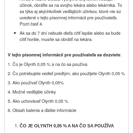
účinok, obráťte sa na svojho lekára alebo lekárnika. To
sa týka aj akýchkoľvek vedľajších účinkov, ktoré nie sú
uvedené v tejto písomnej informácii pre používateľa.
Pozri časť 4.
Ak sa do 7 dní nebude dieťa cítiť lepšie alebo sa bude
cítiť horšie, musíte sa obrátiť na lekára.
:
V tejto písomnej informácii pre používateľa sa dozviete
1. Čo je
Olynth 0,05 %
a na čo sa používa
2. Čo potrebujete vedieť predtým, ako použijete
Olynth 0,05 %
3. Ako používať Olynth 0,05
%
4. Možné vedľajšie
účinky
5. Ako uchovávať
Olynth 0,05 %
6. Obsah balenia a ďalšie informácie
Č
O JE
O
LYNTH 0,05 % A NA ČO SA POUŽÍVA