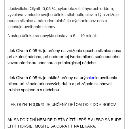
L
iečivo
lieku Olynth 0,05 %, xylometazolini hydrochloridum,
vyvoláva v mieste svojho účinku stiahnutie ciev, a tým znižuje
opuch sliznice a následne uľahčuje dýchanie cez nos a
zlepšuje uvoľnenie hlienov.
Nástup účinku sa obvykle dostaví o 5 – 10 minút.
Liek Olynth 0,05 % je určený na zníženie opuchu sliznice nosa
pri akútnej nádche, pri nadmernej tvorbe hlienu spôsobeného
vazomotorickou nádchou a pri alergickej nádche.
Liek Olynth 0,05 % je taktiež určený na urýc
hlen
ie uvoľnenia
hlienu pri zápale prinosových dutín a pri zápale sluchovej
trubice spojenom s nádchou.
LIEK OLYNTH 0,05 % JE URČENÝ DEŤOM OD 2 DO 6 ROKOV.
AK SA DO 7 DNÍ NEBUDE DIEŤA CÍTIŤ LEPŠIE ALEBO SA BUDE
CÍTIŤ HORŠIE, MUSÍTE SA OBRÁTIŤ NA LEKÁRA.