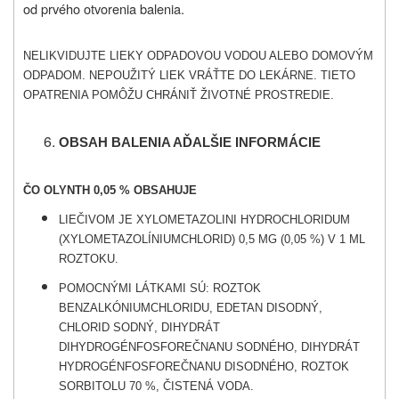
od prvého otvorenia balenia.
NELIKVIDUJTE LIEKY ODPADOVOU VODOU ALEBO DOMOVÝM
ODPADOM. NEPOUŽITÝ LIEK VRÁŤTE DO LEKÁRNE. TIETO
OPATRENIA POMÔŽU CHRÁNIŤ ŽIVOTNÉ PROSTREDIE.
O
BSAH BALENIA AĎALŠIE INFORMÁCIE
ČO OLYNTH 0,05 % OBSAHUJE
LIEČIVOM JE XYLOMETAZOLINI HYDROCHLORIDUM
(XYLOMETAZOLÍNIUMCHLORID) 0,5 MG (0,05 %) V 1 ML
ROZTOKU.
POMOCNÝMI LÁTKAMI SÚ: ROZTOK
BENZALKÓNIUMCHLORIDU, EDETAN DISODNÝ,
CHLORID SODNÝ, DIHYDRÁT
DIHYDROGÉNFOSFOREČNANU SODNÉHO, DIHYDRÁT
HYDROGÉNFOSFOREČNANU DISODNÉHO, ROZTOK
SORBITOLU 70 %, ČISTENÁ VODA.