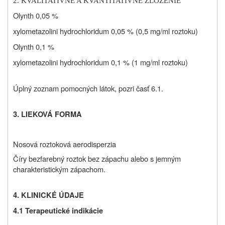
2. KVALITATÍVNE A KVANTITATÍVNE ZLOŽENIE
Olynth 0,05 %
xylometazolini hydrochloridum
0,05 %
(0,5 mg/ml roztoku)
Olynth 0,1 %
xylometazolini hydrochloridum 0,1 %
(1 mg/ml roztoku)
Úplný zoznam pomocných látok, pozri časť 6.1.
3. LIEKOVÁ FORMA
Nosová roztoková aerodisperzia
Číry bezfarebný roztok bez zápachu alebo s jemným
charakteristickým zápachom.
4. KLINICKÉ ÚDAJE
4.1 Terapeutické indikácie