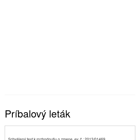
Príbalový leták
Schválený text k rozhodnutiu o zmene, ev. č.: 2013/01469