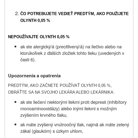
ČO POTREBUJETE VEDIEŤ PREDTÝM, AKO POUŽIJETE
OLYNTH 0,05 %
NEPOUŽÍVAJTE OLYNTH 0,05 %
ak ste alergický/á (precitlivený/á) na liečivo alebo na
ktorúkoľvek z ďalších zložiek tohto lieku (uvedených v
časti 6).
Upozornenia a opatrenia
PREDTÝM, AKO ZAČNETE POUŽÍVAŤ OLYNTH 0,05 %,
OBRÁŤTE SA NA SVOJHO LEKÁRA ALEBO LEKÁRNIKA:
ak ste liečení niektorými liekmi proti depresii (inhibítory
monoaminooxidázy) alebo inými liekmi s možným
zvýšením krvného tlaku,
ak máte zvýšený vnútroočný tlak, najmä ak máte zelený
zákal (glaukóm) s úzkym uhlom,