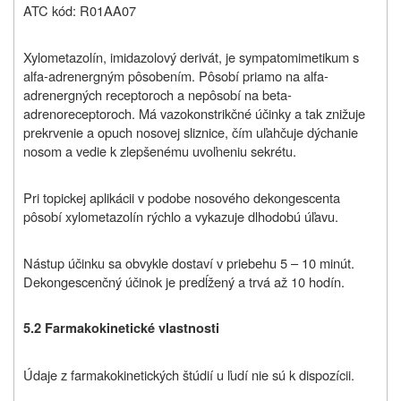
ATC kód: R01AA07
Xylometazolín, imidazolový derivát, je sympatomimetikum s
alfa‑adrenergným pôsobením. Pôsobí priamo na alfa-
adrenergných receptoroch a nepôsobí na beta-
adrenoreceptoroch. Má vazokonstrikčné účinky a tak znižuje
prekrvenie a opuch nosovej sliznice, čím uľahčuje dýchanie
nosom a vedie k zlepšenému uvoľneniu sekrétu.
Pri topickej aplikácii v podobe nosového dekongescenta
pôsobí xylometazolín rýchlo a vykazuje dlhodobú úľavu.
Nástup účinku sa obvykle dostaví v priebehu 5 – 10 minút.
Dekongescenčný účinok je predĺžený a trvá až 10 hodín.
5.2 Farmakokinetické vlastnosti
Údaje z farmakokinetických štúdií u ľudí nie sú k dispozícii.