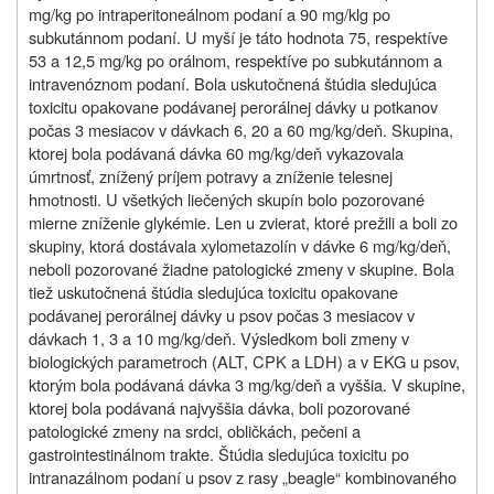
mg/kg po intraperitoneálnom podaní a 90 mg/klg po
subkutánnom podaní. U myší je táto hodnota 75, respektíve
53 a 12,5 mg/kg po orálnom, respektíve po subkutánnom a
intravenóznom podaní. Bola uskutočnená štúdia sledujúca
toxicitu opakovane podávanej perorálnej dávky u potkanov
počas 3 mesiacov v dávkach 6, 20 a 60 mg/kg/deň. Skupina,
ktorej bola podávaná dávka 60 mg/kg/deň vykazovala
úmrtnosť, znížený príjem potravy a zníženie telesnej
hmotnosti. U všetkých liečených skupín bolo pozorované
mierne zníženie glykémie. Len u zvierat, ktoré prežili a boli zo
skupiny, ktorá dostávala xylometazolín v dávke 6 mg/kg/deň,
neboli pozorované žiadne patologické zmeny v skupine. Bola
tiež uskutočnená štúdia sledujúca toxicitu opakovane
podávanej perorálnej dávky u psov počas 3 mesiacov v
dávkach 1, 3 a 10 mg/kg/deň. Výsledkom boli zmeny v
biologických parametroch (ALT, CPK a LDH) a v EKG u psov,
ktorým bola podávaná dávka 3 mg/kg/deň a vyššia. V skupine,
ktorej bola podávaná najvyššia dávka, boli pozorované
patologické zmeny na srdci, obličkách, pečeni a
gastrointestinálnom trakte. Štúdia sledujúca toxicitu po
intranazálnom podaní u psov z rasy „beagle“ kombinovaného