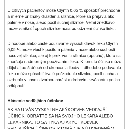
U citlivých pacientov môže Olynth 0,05 % spôsobiť prechodné
a mierne príznaky dráždenia sliznice, ktoré sa prejavia ako
pálenie v nose, alebo pocit suchej sliznice. Veľmi zriedkavo
môže vzniknúť opuch sliznice nosa po odznení účinku lieku.
Dlhodobé alebo časté používanie vyšších dávok lieku Olynth
0,05 % môže viesť k pocitom pálenia v nose alebo suchosti
nosovej sliznice, ale aj k prekrveniu sliznice (opuchu), ktorá sa
zhoršuje nadmerným používaním lieku. K tomuto účinku môže
dôjsť aj po 5 dňoch od ukončenia liečby – dlhodobé podávanie
lieku môže spôsobiť trvalé poškodenie sliznice, pocit sucha a
svrbenie v nose s tvorbou chrást a drobným krvácaním po ich
odlúpnutí.
Hlásenie vedľajších účinkov
AK SA U VÁS VYSKYTNE AKÝKOĽVEK VEDĽAJŠÍ
ÚČINOK, OBRÁŤTE SA NA SVOJHO LEKÁRA ALEBO
LEKÁRNIKA. TO SA TÝKA AJ AKÝCHKOĽVEK
VEDĽAJŠÍCH ÚČINKOV, KTORÉ NIE SÚ UVEDENÉ V