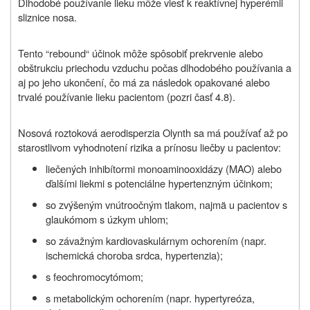
Dlhodobé používanie lieku môže viesť k reaktívnej hyperémii
sliznice nosa.
Tento “rebound“ účinok môže spôsobiť prekrvenie alebo
obštrukciu priechodu vzduchu počas dlhodobého používania a
aj po jeho ukončení, čo má za následok opakované alebo
trvalé používanie lieku pacientom (pozri časť 4.8).
Nosová roztoková aerodisperzia Olynth sa má používať až po
starostlivom vyhodnotení rizika a prínosu liečby u pacientov:
liečených inhibítormi monoaminooxidázy (MAO) alebo
ďalšími liekmi s potenciálne hypertenzným účinkom;
so zvýšeným vnútroočným tlakom, najmä u pacientov s
glaukómom s úzkym uhlom;
so závažným kardiovaskulárnym ochorením (napr.
ischemická choroba srdca, hypertenzia);
s feochromocytómom;
s metabolickým ochorením (napr. hypertyreóza,