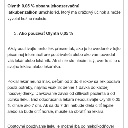
Olynth 0,05 % obsahuje
konzervačnú
, ktorý má dráždivý účinok a môže
látku
benzalkóniumchlorid
vyvolať kožné reakcie.
Ako používať Olynth 0,05 %
Vždy používajte tento liek presne tak, ako je to uvedené v tejto
písomnej informácii pre používateľa alebo ako vám povedal
váš lekár alebo lekárnik. Ak si nie ste niečím istý, overte si to u
svojho lekára alebo lekárnika.
Pokiaľ lekár neurčí inak, deťom od 2 do 6 rokov sa liek podáva
podľa potreby, najviac však 3x denne 1 dávka do každej
nosovej dierky. Dávkovanie závisí od citlivosti pacienta a od
účinku lieku. Bez odporúčania lekára nepoužívajte Olynth 0,05
% dlhšie ako 7 dní.
Ak sa do 7 dní nebude dieťa cítiť lepšie
alebo sa bude cítiť horšie, musíte sa obrátiť na lekára.
Opätovné používanie lieku je možné iba po niekoľkodňovej