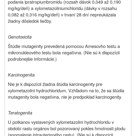
podania ipratropiumbromidu (rozsah dávok 0,049 až 0,190
mg/kg/deň) a xylometazoliniumchloridu (dávky v rozsahu
0,082 až 0,316 mg/kg/deň) v trvaní 28 dní nepreukázala
žiadny dôsledok liečby.
Genotoxicita
Štúdie mutagenity prevedená pomocou Amesovho testu a
mikronukleového testu bola negatívna. (Nie sú k dispozícii
podrobnejšie informácie.)
Karcinogenita
Nie je k dispozícii žiadna štúdia karcinogenity pre
xylometazolini hydrochloridum. Vzhľadom na to, že sa štúdia
mutagenity bola negatívna, nie je predpoklad karcinogenity.
Teratogenita
U potkanov vystavených xylometazolini hydrochloridu v
období rastu orgánov bol pozorovaný pokles hmotnosti plodu
(spomalenie intrauterinného rastu). (Nie sú k dispozícii