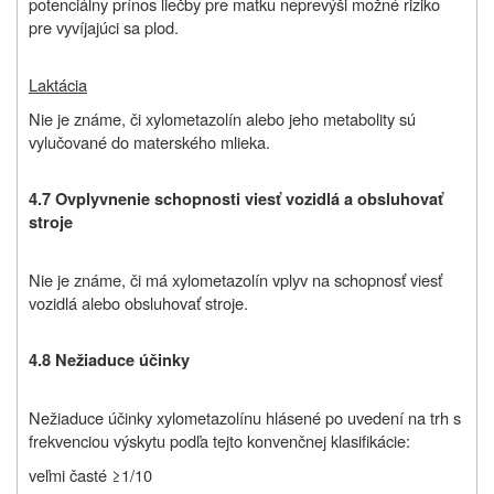
potenciálny prínos liečby pre matku neprevýši možné riziko
pre vyvíjajúci sa plod.
Laktácia
Nie je známe, či xylometazolín alebo jeho metabolity sú
vylučované do materského mlieka.
4.7 Ovplyvnenie schopnosti viesť vozidlá a obsluhovať
stroje
Nie je známe, či má xylometazolín vplyv na schopnosť viesť
vozidlá alebo obsluhovať stroje.
4.8 Nežiaduce účinky
Nežiaduce účinky xylometazolínu hlásené po uvedení na trh s
frekvenciou výskytu po
dľa tejto konvenčnej klasifikácie:
veľmi časté ≥1/10