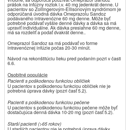
prášok na infúzny roztok i.v. 40 mg jedenkrát denne. U
pacientov so Zollingerovým-Ellisonovým syndrómom je
odporúčaná úvodná dávka Omeprazolu Sandoz
podávaného intravenózne 60 mg denne. Môže byť
potrebné podávať vyššie denné dávky a dávka sa má
upraviť individuálne. Ak dávka presiahne 60 mg denne,
má sa rozdeliť a podať dvakrát denne..
Omeprazol Sandoz sa má podávať vo forme
intravenóznej infúzie počas 20-30 minút.
Návod na rekonštitúciu lieku pred podaním pozri v časti
6.6.
Osobitné populácie
Pacienti s poškodenou funkciou obličiek
U pacientov s poškodenou funkciou obličiek nie je
potrebná úprava dávky (pozri časť 5.2).
Pacienti s poškodenou funkciou pečene
U pacientov s poškodenou funkciou pečene môže byť
dostačujúca denná dávka 10-20 mg (pozri časť 5.2).
Starší pacienti (>65 rokov)
U starších pacientov nie je potrebná úprava dávky