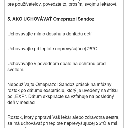
pre používateľov, povedzte to, prosím, svojmu
lekárovi.
5. AKO UCHOVÁVAŤ
Omeprazol Sandoz
Uchovávajte mimo dosahu a dohľadu detí.
Uchovávajte pri teplote neprevyšujúcej 25°C.
Uchovávajte v pôvodnom obale na ochranu pred
svetlom.
Nepoužívajte Omeprazol Sandoz prášok na infúzny
roztok po dátume exspirácie, ktorý je uvedený na štítku
po „EXP“. Dátum exspirácie sa vzťahuje na posledný
deň v mesiaci.
Roztok, ktorý pripravil Váš lekár alebo zdravotná sestra,
sa má uchovávať pri teplote neprevyšujúcej 25
C a má
°