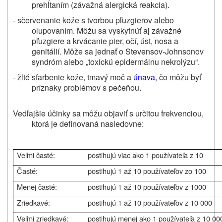
prehĺtaním (závažná alergická reakcia).
- sčervenanie kože s tvorbou pľuzgierov alebo
olupovaním. Môžu sa vyskytnúť aj závažné
pľuzgiere a krvácanie pier, očí, úst, nosa a
genitálií. Môže sa jednať o Stevensov-Johnsonov
syndróm alebo „toxickú epidermálnu nekrolýzu“.
- žlté sfarbenie kože, tmavý moč a
únava
, čo môžu byť
príznaky problémov s pečeňou.
Vedľajšie účinky sa môžu objaviť s určitou frekvenciou,
ktorá je definovaná nasledovne:
Veľmi časté:
postihujú viac ako 1 používateľa z 10
Časté:
postihujú 1 až 10 používateľov zo 100
Menej časté:
postihujú 1 až 10 používateľov z 1000
Zriedkavé:
postihujú 1 až 10 používateľov z 10 000
Veľmi zriedkavé:
postihujú menej ako 1 používateľa z 10 00