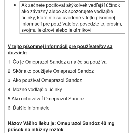
Ak začnete pociťovať akýkoľvek vedľajší účinok
ako závažný alebo ak spozorujete vedľajšie
účinky, ktoré nie sú uvedené v tejto písomnej
informácii pre používateľov, povedzte to, prosím,
svojmu lekárovi alebo lekárnikovi.
V tejto písomnej informácii pre používateľov sa
dozviete
:
1. Čo je
Omeprazol Sandoz
a na čo sa používa
2. Skôr ako použijete
Omeprazol Sandoz
3. Ako používať
Omeprazol Sandoz
4. Možné vedľajšie účinky
5 Ako uchovávať
Omeprazol Sandoz
6. Ďalšie informácie
Názov Vášho lieku je:
Omeprazol Sandoz 40 mg
prášok na infúzny roztok