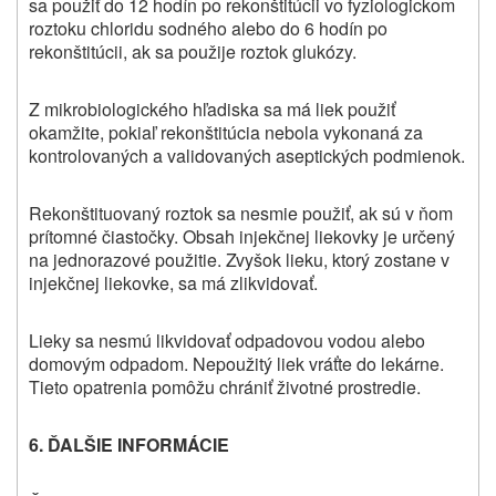
sa použiť do 12 hodín po rekonštitúcii vo fyziologickom
roztoku chloridu sodného alebo do 6 hodín po
rekonštitúcii, ak sa použije roztok glukózy.
Z mikrobiologického hľadiska sa má liek použiť
okamžite, pokiaľ rekonštitúcia nebola vykonaná za
kontrolovaných a validovaných aseptických podmienok.
Rekonštituovaný roztok sa nesmie použiť, ak sú v ňom
prítomné čiastočky. Obsah injekčnej liekovky je určený
na jednorazové použitie. Zvyšok lieku, ktorý zostane v
injekčnej liekovke, sa má zlikvidovať.
Lieky sa nesmú likvidovať odpadovou vodou alebo
domovým odpadom. Nepoužitý liek vráťte do lekárne.
Tieto opatrenia pomôžu chrániť životné prostredie.
6. ĎALŠIE INFORMÁCIE