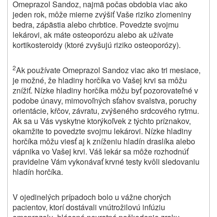
Omeprazol Sandoz, najmä počas obdobia viac ako
jeden rok, môže mierne zvýšiť Vaše riziko zlomeniny
bedra, zápästia alebo chrbtice. Povedzte svojmu
lekárovi, ak máte osteoporózu alebo ak užívate
kortikosteroidy (ktoré zvyšujú riziko osteoporózy).
2
Ak používate Omeprazol Sandoz viac ako tri mesiace,
je možné, že hladiny horčíka vo Vašej krvi sa môžu
znížiť. Nízke hladiny horčíka môžu byť pozorovateľné v
podobe únavy, mimovoľných sťahov svalstva, poruchy
orientácie, kŕčov, závratu, zvýšeného srdcového rytmu.
Ak sa u Vás vyskytne ktorýkoľvek z týchto príznakov,
okamžite to povedzte svojmu lekárovi. Nízke hladiny
horčíka môžu viesť aj k zníženiu hladín draslíka alebo
vápnika vo Vašej krvi. Váš lekár sa môže rozhodnúť
pravidelne Vám vykonávať krvné testy kvôli sledovaniu
hladín horčíka.
V ojedinelých prípadoch bolo u vážne chorých
pacientov, ktorí dostávali vnútrožilovú infúziu