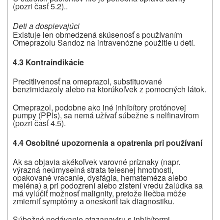
(pozri časť 5.2)..
Deti a dospievajúci
Existuje len obmedzená skúsenosť s používaním
Omeprazolu Sandoz na intravenózne použitie u detí.
4.3 Kontraindikácie
Precitlivenosť na omeprazol, substituované
benzimidazoly alebo na ktorúkoľvek z pomocných látok.
Omeprazol, podobne ako iné inhibítory protónovej
pumpy (PPIs), sa nemá užívať súbežne s nelfinavirom
(pozri časť 4.5).
4.4 Osobitné upozornenia a opatrenia pri používaní
Ak sa objavia akékoľvek varovné príznaky (napr.
výrazná neúmyselná strata telesnej hmotnosti,
opakované vracanie, dysfágia, hemateméza alebo
meléna) a pri podozrení alebo zistení vredu žalúdka sa
má vylúčiť možnosť malignity, pretože liečba môže
zmierniť symptómy a oneskoriť tak diagnostiku.
Súbežné podávanie atazanaviru s inhibítormi