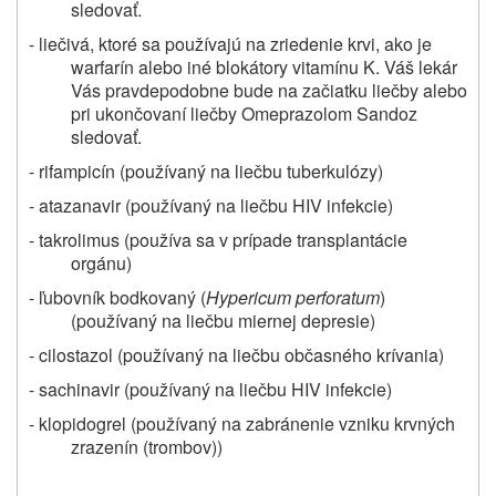
sledovať.
- liečivá, ktoré sa používajú na zriedenie krvi, ako je
warfarín alebo iné blokátory vitamínu K. Váš lekár
Vás pravdepodobne bude na začiatku liečby alebo
pri ukončovaní liečby Omeprazolom Sandoz
sledovať.
- rifampicín (používaný na liečbu tuberkulózy)
- atazanavir (používaný na liečbu HIV infekcie)
- takrolimus (používa sa v prípade transplantácie
orgánu)
- ľubovník bodkovaný (
Hypericum perforatum
)
(používaný na liečbu miernej depresie)
- cilostazol (používaný na liečbu občasného krívania)
- sachinavir (používaný na liečbu HIV infekcie)
- klopidogrel (používaný na zabránenie vzniku krvných
zrazenín (trombov))