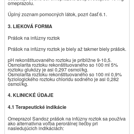
omeprazolu.
Úplný zoznam pomocných látok, pozri časť 6.1.
3. LIEKOVÁ FORMA
Prášok na infúzny roztok
Prášok na infúzny roztok je biely až takmer biely prášok.
pH rekonštituovaného roztoku je približne 9-10,5.
Osmolarita roztoku rekonštituovaného so 100 ml 5%
roztoku glukózy je asi 0,297 osmol/kg.
Osmolarita roztoku rekonštituovaného so 100 ml 0,9%
fyziologického roztoku chloridu sodného je asi 0,282
osmol/kg.
4. KLINICKÉ ÚDAJE
4.1 Terapeutické indikácie
Omeprazol Sandoz prášok na infúzny roztok sa používa
ako alternatívna voľba perorálnej liečby pri
nasledujúcich indikáciách: