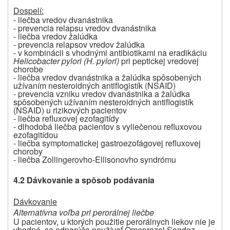
Dospelí:
- liečba vredov dvanástnika
- prevencia relapsu vredov dvanástnika
- liečba vredov žalúdka
- prevencia relapsov vredov žalúdka
- v kombinácii s vhodnými antibiotikami na eradikáciu
Helicobacter pylori (H. pylori)
pri peptickej vredovej
chorobe
- liečba vredov dvanástnika a žalúdka spôsobených
užívaním nesteroidných antiflogistík (NSAID)
- prevencia vzniku vredov dvanástnika a žalúdka
spôsobených užívaním nesteroidných antiflogistík
(NSAID) u rizikových pacientov
- liečba refluxovej ezofagitídy
- dlhodobá liečba pacientov s vyliečenou refluxovou
ezofagitídou
- liečba symptomatickej gastroezofágovej refluxovej
choroby
- liečba Zollingerovho-Ellisonovho syndrómu
4.2 Dávkovanie a spôsob podávania
Dávkovanie
Alternatívna voľba pri perorálnej liečbe
U pacientov, u ktorých použitie perorálnych liekov nie je
vhodné, sa odporúča používať Omeprazol Sandoz