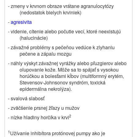
- zmeny v krvnom obraze vrátane agranulocytózy
(nedostatok bielych krviniek)
-
agresivita
- videnie, cítenie alebo počutie vecí, ktoré neexistujú
(halucinácie)
- závažné problémy s pečeňou vedúce k zlyhaniu
pečene a zápalu mozgu
- náhly výskyt závažnej vyrážky alebo pľuzgierov alebo
olupovanie kože. Môže sa to spájať s vysokou
horúčkou a bolesťami kĺbov (multiformný erytém,
Stevensov-Johnsonov syndróm, toxická
epidermálna nekrolýza).
- svalová slabosť
- zväčšenie prsnej žľazy u mužov
2
- nízke hladiny horčíka v krvi
1
Užívanie inhibítora protónovej pumpy ako je