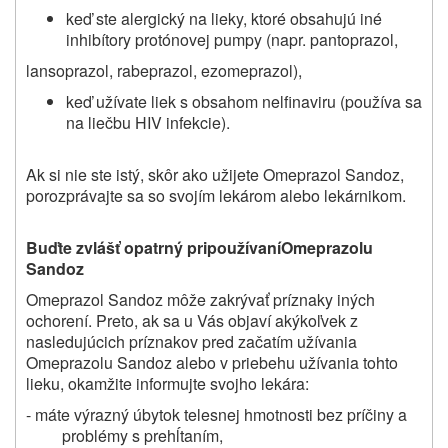
keď ste alergický na lieky, ktoré obsahujú iné
inhibítory protónovej pumpy (napr. pantoprazol,
lansoprazol, rabeprazol, ezomeprazol),
keď užívate liek s obsahom nelfinaviru (používa sa
na liečbu HIV infekcie).
Ak si nie ste istý, skôr ako užijete Omeprazol Sandoz,
porozprávajte sa so svojím lekárom alebo lekárnikom.
Buďte zvlášť
opatrný pri
používan
í
Omeprazolu
Sandoz
Omeprazol Sandoz môže zakrývať príznaky iných
ochorení. Preto, ak sa u Vás objaví akýkoľvek z
nasledujúcich príznakov pred začatím užívania
Omeprazolu Sandoz alebo v priebehu užívania tohto
lieku, okamžite informujte svojho lekára:
- máte výrazný úbytok telesnej hmotnosti bez príčiny a
problémy s prehĺtaním,