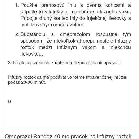
Použite prenosovú ihlu s dvoma koncami a
pripojte ju k injekčnej membráne infúzneho vaku.
Pripojte druhý koniec ihly do injekčnej liekovky s
lyofilizovaným omeprazolom.
Substanciu s omeprazolom rozpustite tým
spôsobom, že niekoľkokrát prepumpujete infúzny
roztok medzi infúznym vakom a injekčnou
liekovkou.
3. Uistite sa, že došlo k úplnému rozpusteniu omeprazolu.
Infúzny roztok sa má podávať vo forme intravenóznej infúzie
počas 20-30 minút.
6
Omeprazol Sandoz 40 mg prášok na infúzny roztok