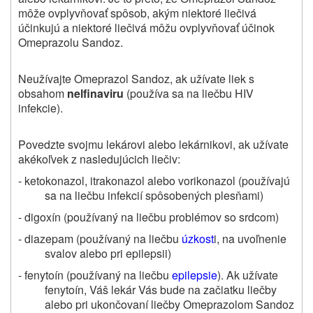
môže ovplyvňovať spôsob, akým niektoré liečivá
účinkujú a niektoré liečivá môžu ovplyvňovať účinok
Omeprazolu Sandoz.
Neužívajte Omeprazol Sandoz, ak užívate liek s
obsahom
nelfinaviru
(používa sa na liečbu HIV
infekcie).
Povedzte svojmu lekárovi alebo lekárnikovi, ak užívate
akékoľvek z nasledujúcich liečiv:
- ketokonazol, itrakonazol alebo vorikonazol (používajú
sa na liečbu infekcií spôsobených plesňami)
- digoxín (používaný na liečbu problémov so srdcom)
- diazepam (používaný na liečbu
úzkost
i, na uvoľnenie
svalov alebo pri epilepsii)
- fenytoín (používaný na liečbu
epilepsie
). Ak užívate
fenytoín, Váš lekár Vás bude na začiatku liečby
alebo pri ukončovaní liečby Omeprazolom Sandoz