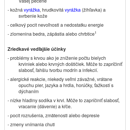
Vašej pečene
- kožná
vyrážka
, hrudkovitá
vyrážka
(žihľavka) a
svrbenie kože
- celkový pocit nevoľnosti a nedostatku energie
1
- zlomenina bedra, zápästia alebo chrbtice
Zriedkavé vedľajšie účinky
- problémy s krvou ako je zníženie počtu bielych
krviniek alebo krvných doštičiek. Môže to zapríčiniť
slabosť, ľahšiu tvorbu modrín a infekcií.
- alergické reakcie, niekedy veľmi závažné, vrátane
opuchu pier, jazyka a hrdla, horúčky, ťažkostí s
dýchaním
- nízke hladiny sodíka v krvi. Môže to zapríčiniť slabosť,
vracanie (dávenie) a kŕče.
- pocit rozrušenia, zmätenosti alebo depresie
- zmeny vnímania chuti