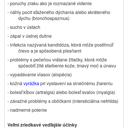
- poruchy zraku ako je rozmazané videnie
- náhly pocit sťaženého dýchania alebo skráteného
dychu (bronchospazmus)
- sucho v ústach
- zápal v ústnej dutine
- infekcia nazývaná kandidóza, ktorá môže postihnúť
črevo a je spôsobená plesňami
- problémy s pečeňou vrátane žltačky, ktorá môže
spôsobiť žlté sfarbenie kože, tmavý moč a únavu
- vypadávanie vlasov (alopécia)
- kožná
vyrážka
pri vystavení sa slnečnému žiareniu
- bolesť kĺbov (artralgia) alebo bolesť svalov (myalgia)
- závažné problémy s obličkami (intersticiálna nefritída)
- nadmerné potenie
Veľmi zriedkavé
vedľajšie účinky