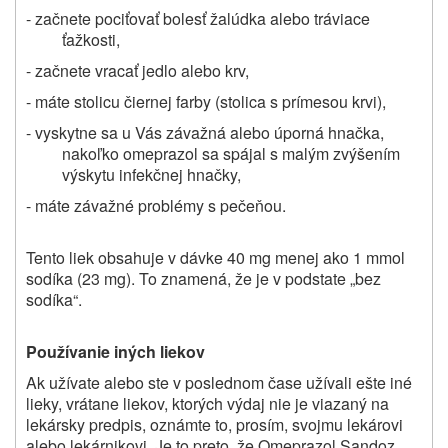
- začnete pociťovať bolesť žalúdka alebo tráviace
ťažkosti,
- začnete vracať jedlo alebo krv,
- máte stolicu čiernej farby (stolica s prímesou krvi),
- vyskytne sa u Vás závažná alebo úporná hnačka,
nakoľko omeprazol sa spájal s malým zvýšením
výskytu infekčnej hnačky,
- máte závažné problémy s pečeňou.
Tento liek obsahuje v dávke 40 mg menej ako 1 mmol
sodíka (23 mg). To znamená, že je v podstate „bez
sodíka“.
Používanie iných liekov
Ak užívate alebo ste v poslednom čase užívali ešte iné
lieky, vrátane liekov, ktorých výdaj nie je viazaný na
lekársky predpis, oznámte to, prosím, svojmu lekárovi
alebo lekárnikovi. Je to preto, že Omeprazol Sandoz