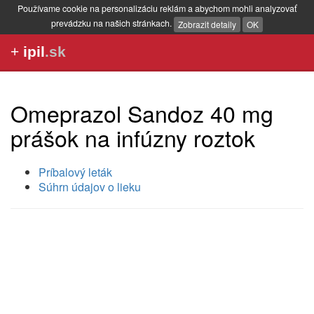
Používame cookie na personalizáciu reklám a abychom mohli analyzovať
prevádzku na našich stránkach.
Zobrazit detaily
OK
+
ipil
.sk
Omeprazol Sandoz 40 mg
prášok na infúzny roztok
Príbalový leták
Súhrn údajov o lieku