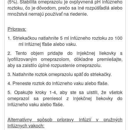
(5%). Stabilita omeprazolu je ovplyvnená pH infúzneho
roztoku, čo je dôvodom, prečo sa iné rozpúšťadlá alebo
množstvá nemajú používať na riedenie.
Príprava:
1. Striekačkou natiahnite 5 ml infúzneho roztoku zo 100
ml infúznej fľaše alebo vaku.
2. Tento objem pridajte do injekčnej liekovky s
lyofilizovaným omeprazolom, dôkladne premiešajte,
aby sa zaistilo úplné rozpustenie omeprazolu.
3. Natiahnite roztok omeprazolu späť do striekačky.
4. Preneste roztok do infúzneho vaku alebo fľaše.
5. Opakujte kroky 1-4, aby ste sa uistili, že všetok
omeprazol sa preniesol z injekčnej liekovky do
infúzneho vaku alebo fľaše.
Alternatívny spôsob prípravy infúzií v pružných
infúznych vakoch: