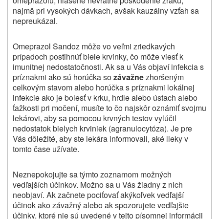
omeprazolu, hlásené nevratné poškodenie zraku,
najmä pri vysokých dávkach, avšak kauzálny vzťah sa
nepreukázal.
Omeprazol Sandoz môže vo veľmi zriedkavých
prípadoch postihnúť biele krvinky, čo môže viesť k
imunitnej nedostatočnosti. Ak sa u Vás objaví infekcia s
príznakmi ako sú horúčka so
zá
važne
zhoršeným
celkovým stavom alebo horúčka s príznakmi lokálnej
infekcie ako je bolesť v krku, hrdle alebo ústach alebo
ťažkosti pri močení, musíte to čo najskôr oznámiť svojmu
lekárovi, aby sa pomocou krvných testov vylúčil
nedostatok bielych krviniek (agranulocytóza). Je pre
Vás dôležité, aby ste lekára informovali, aké lieky v
tomto čase užívate.
Neznepokojujte sa týmto zoznamom možných
vedľajších účinkov. Možno sa u Vás žiadny z nich
neobjaví.
Ak začnete pociťovať akýkoľvek vedľajší
účinok ako závažný alebo ak spozorujete vedľajšie
účinky, ktoré nie sú uvedené v tejto písomnej informácii