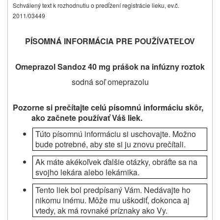
Schválený text k rozhodnutiu o predĺžení registrácie lieku, ev.č.
2011/03449
PÍSOMNÁ INFORMÁCIA PRE POUŽÍVATEĽOV
Omeprazol Sandoz 40 mg prášok na infúzny roztok
sodná soľ omeprazolu
Pozorne si prečítajte celú písomnú informáciu skôr,
ako začnete používať
Váš liek.
Túto písomnú informáciu si uschovajte. Možno
bude potrebné, aby ste si ju znovu prečítali.
Ak máte akékoľvek ďalšie otázky, obráťte sa na
svojho lekára alebo lekárnika.
Tento liek bol predpísaný Vám. Nedávajte ho
nikomu inému. Môže mu uškodiť, dokonca aj
vtedy, ak má rovnaké príznaky ako Vy.