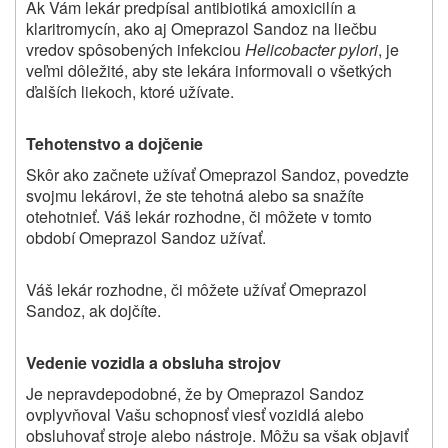
Ak Vám lekár predpísal antibiotiká amoxicilín a
klaritromycín, ako aj Omeprazol Sandoz na liečbu
vredov spôsobených infekciou
Helicobacter pylori
, je
veľmi dôležité, aby ste lekára informovali o všetkých
ďalších liekoch, ktoré užívate.
Tehotenstvo a dojčenie
Skôr ako začnete užívať Omeprazol Sandoz, povedzte
svojmu lekárovi, že ste tehotná alebo sa snažíte
otehotnieť. Váš lekár rozhodne, či môžete v tomto
období Omeprazol Sandoz užívať.
Váš lekár rozhodne, či môžete užívať Omeprazol
Sandoz, ak dojčíte.
Vedenie vozidla a obsluha strojov
Je nepravdepodobné, že by Omeprazol Sandoz
ovplyvňoval Vašu schopnosť viesť vozidlá alebo
obsluhovať stroje alebo nástroje. Môžu sa však objaviť