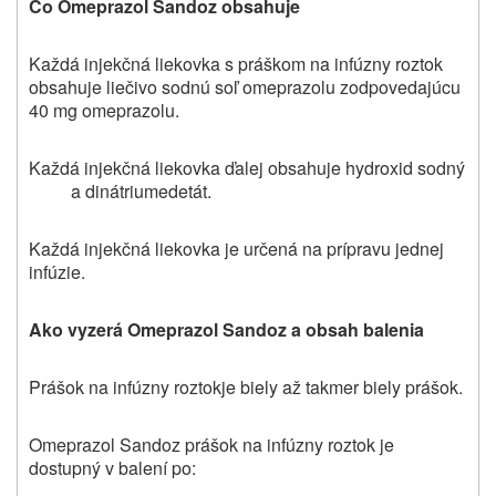
Čo
Omeprazol Sandoz
obsahuje
Každá injekčná liekovka s práškom na infúzny roztok
obsahuje liečivo sodnú soľ omeprazolu zodpovedajúcu
40 mg omeprazolu.
Každá injekčná liekovka ďalej obsahuje
h
ydroxid sodný
a dinátriumedetát.
Každá injekčná liekovka je určená na prípravu jednej
infúzie.
Ako vyzerá
Omeprazol Sandoz
a obsah balenia
Prášok na infúzny roztokje biely až takmer biely prášok.
Omeprazol Sandoz prášok na infúzny roztok je
dostupný v balení po: