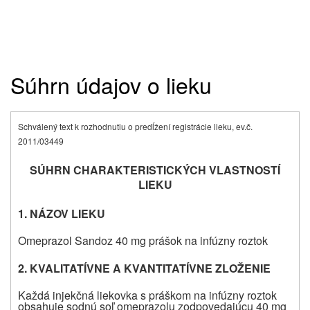
Súhrn údajov o lieku
Schválený text k rozhodnutiu o predĺžení registrácie lieku, ev.č.
2011/03449
SÚHRN CHARAKTERISTICKÝCH VLASTNOSTÍ
LIEKU
1. NÁZOV LIEKU
Omeprazol Sandoz 40 mg prášok na infúzny roztok
2. KVALITATÍVNE A KVANTITATÍVNE ZLOŽENIE
Každá injekčná liekovka s práškom na infúzny roztok
obsahuje sodnú soľ omeprazolu zodpovedajúcu 40 mg