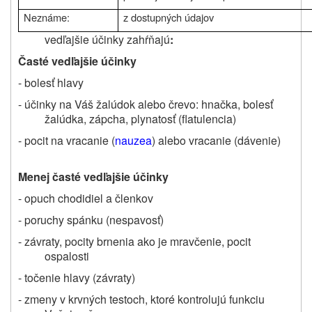
Neznáme:
z dostupných údajov
vedľajšie účinky zahŕňajú
:
Časté vedľajšie účinky
- bolesť hlavy
- účinky na Váš žalúdok alebo črevo: hnačka, bolesť
žalúdka, zápcha, plynatosť (flatulencia)
- pocit na vracanie (
nauzea
) alebo vracanie (dávenie)
Menej časté
vedľajšie účinky
- opuch chodidiel a členkov
- poruchy spánku (nespavosť)
- závraty, pocity brnenia ako je mravčenie, pocit
ospalosti
- točenie hlavy (závraty)
- zmeny v krvných testoch, ktoré kontrolujú funkciu