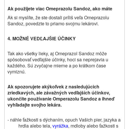
Ak použijete viac Omeprazolu Sandoz, ako máte
Ak si myslíte, že ste dostali príliš veľa Omeprazolu
Sandoz, povedzte to priamo svojmu lekárovi.
4. MOŽNÉ VEDĽAJŠIE ÚČINKY
Tak ako všetky lieky, aj
Omeprazol Sandoz
môže
spôsobovať vedľajšie účinky, hoci sa neprejavia u
každého. Sú zvyčajne mierne a po krátkom čase
vymiznú.
Ak spozorujete akýkoľvek z nasledujúcich
zriedkavých, ale závažných vedľajších účinkov,
ukončite používanie Omperazolu Sandoz a ihneď
vyhľadajte svojho lekára.
- náhle ťažkosti s dýchaním, opuch Vašich pier, jazyka a
hrdla alebo tela,
vyrážka
, mdloby alebo ťažkosti s