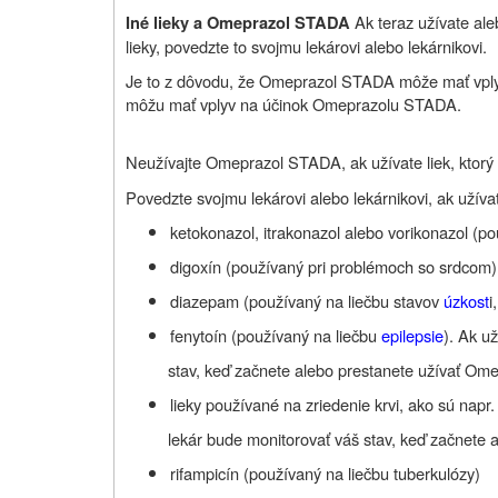
Ak teraz užívate ale
Iné lieky a Omeprazol STADA
lieky,
povedzte to
svojmu lekárovi alebo lekárnikovi.
Je to z dôvodu, že Omeprazol STADA môže mať vplyv 
môžu mať vplyv na účinok Omeprazolu STADA.
Neužívajte Omeprazol STADA, ak užívate liek, ktorý
Povedzte svojmu lekárovi alebo lekárnikovi, ak užíva
ketokonazol, itrakonazol alebo vorikonazol (p
digoxín (používaný pri problémoch so srdcom)
diazepam (používaný na liečbu stavov
úzkost
i
fenytoín (používaný na liečbu
epilepsie
). Ak u
stav, keď začnete alebo prestanete užívať O
lieky používané na zriedenie krvi, ako sú napr.
lekár bude monitorovať váš stav, keď začnete
rifampicín (používaný na liečbu tuberkulózy)