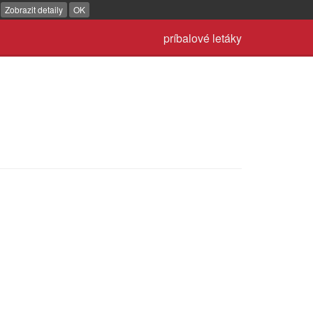
.
Zobrazit detaily
OK
príbalové letáky