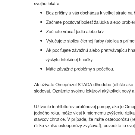
svojho lekára:
Bez príčiny u vás dochádza k veľkej strate na
Začnete pociťovať bolesť žalúdka alebo problé
Začnete vracať jedlo alebo krv.
Vylučujete stolicu čiernej farby (stolica s príme
Ak pociťujete závažnú alebo pretrvávajúcu hn
výskytu infekčnej hnačky.
Máte závažné problémy s pečeňou.
Ak užívate Omeprazol STADA dlhodobo (dlhšie ako 1
sledovať. Oznámte svojmu lekárovi akýkoľvek nový a 
Užívanie inhhibítorov protónovej pumpy, ako je Om
jedného roka, môže viesť k miernemu zvýšeniu rizika
stavcov chrbtice. V prípade, že máte osteoporózu (re
riziko vzniku osteoporózy zvyšovať), povedzte to svo