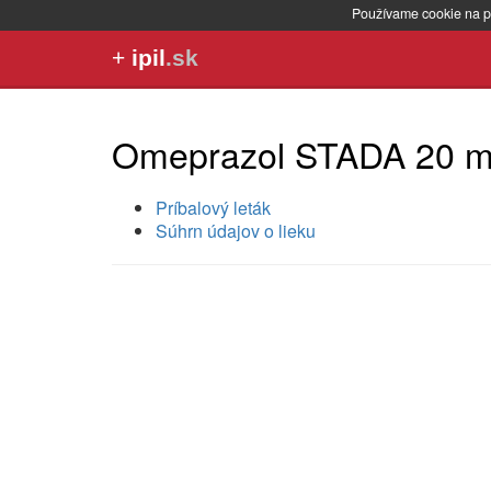
Používame cookie na p
+
ipil
.sk
Omeprazol STADA 20 
Príbalový leták
Súhrn údajov o lieku