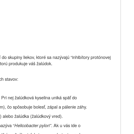
o skupiny liekov, ktoré sa nazývajú “inhibítory protónovej
ktorú produkuje váš žalúdok.
h stavov:
ri nej žalúdková kyselina uniká späť do
m), čo spôsobuje bolesť, zápal a pálenie záhy.
) alebo žalúdka (žalúdkový vred).
nazýva “
Helicobacter pylori”
. Ak u vás ide o