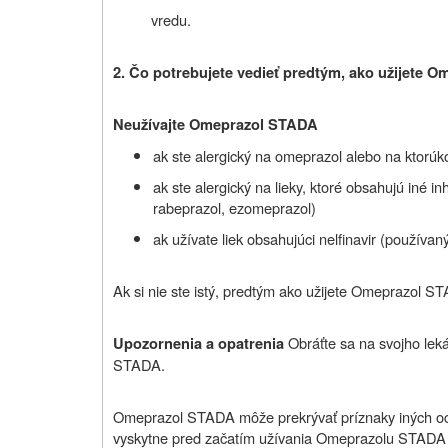
vredu.
2. Čo potrebujete vedieť predtým, ako užijete 
Neužívajte Omeprazol STADA
ak ste alergický na omeprazol alebo na ktorúkoľ
ak ste alergický na lieky, ktoré obsahujú iné i
rabeprazol, ezomeprazol)
ak užívate liek obsahujúci nelfinavir (používaný
Ak si nie ste istý, predtým ako užijete Omeprazol S
Obráťte sa na svojho lek
Upozornenia a opatrenia
STADA.
Omeprazol STADA môže prekrývať príznaky iných och
vyskytne pred začatím užívania Omeprazolu STADA al