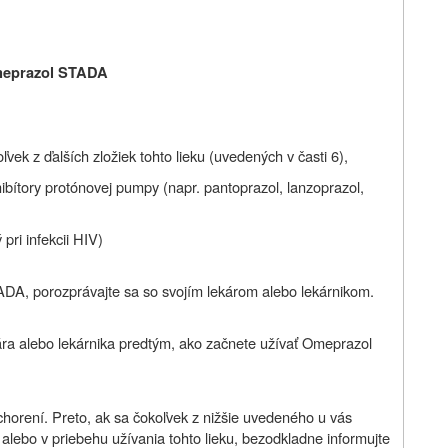
Omeprazol STADA
vek z ďalších zložiek tohto lieku (uvedených v časti 6),
nhibítory protónovej pumpy (napr. pantoprazol, lanzoprazol,
 pri infekcii HIV)
TADA, porozprávajte sa so svojím lekárom alebo lekárnikom.
ára alebo lekárnika predtým, ako začnete užívať Omeprazol
orení. Preto, ak sa čokoľvek z nižšie uvedeného u vás
ebo v priebehu užívania tohto lieku, bezodkladne informujte