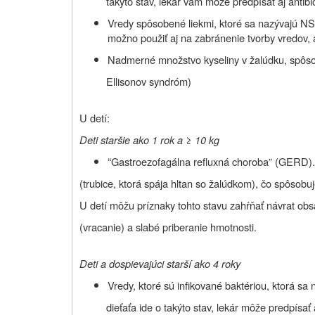
takýto stav, lekár vám môže predpísať aj antibi
Vredy spôsobené liekmi, ktoré sa nazývajú N
možno použiť aj na zabránenie tvorby vredov,
Nadmerné množstvo kyseliny v žalúdku, spôs
Ellisonov syndróm)
U detí:
Deti staršie ako 1 rok a ≥ 10 kg
“
Gastroezofagálna refluxná choroba” (GERD). 
(trubice, ktorá spája hltan so žalúdkom), čo spôsobuj
U detí môžu príznaky tohto stavu zahŕňať návrat obsa
(vracanie) a slabé priberanie hmotnosti.
Deti a dospievajúci starší ako 4 roky
Vredy, ktoré sú infikované baktériou, ktorá sa 
dieťaťa ide o takýto stav, lekár môže predpísať 