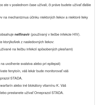
bo ste v poslednom čase užívali, či práve budete užívať
ďalšie
na mechanizmus účinku niektorých liekov a niektoré lieky
 obsahuje
(používaný v liečbe infekcie HIV).
nelfinavir
te ktorýkoľvek z nasledovných liekov:
oužívané na liečbu infekcií spôsobených plesňami)
, na uvoľnenie svalstva alebo pri epilepsii)
žívate fenytoín, váš lekár bude monitorovať váš
meprazol STADA.
 warfarín alebo iné blokátory vitamínu K. Váš
 alebo prestanete užívať Omeprazol STADA.