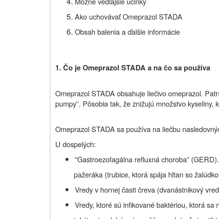
Možné vedľajšie účinky
Ako uchovávať Omeprazol STADA
Obsah balenia a ďalšie informácie
1. Čo je Omeprazol STADA a na čo sa používa
Omeprazol STADA obsahuje liečivo omeprazol. Patrí d
pumpy”. Pôsobia tak, že znižujú množstvo kyseliny, 
Omeprazol STADA sa používa na liečbu nasledovnýc
U dospelých:
“
Gastroezofagálna refluxná choroba” (GERD). P
pažeráka (trubice, ktorá spája hltan so žalúdko
Vredy v hornej časti čreva (dvanástnikový vred
Vredy, ktoré sú infikované baktériou, ktorá sa 