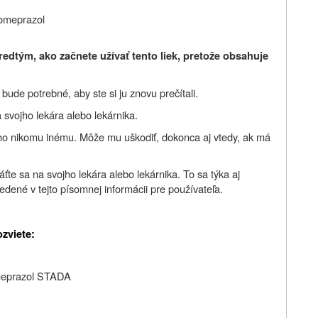
omeprazol
redtým, ako začnete užívať tento liek, pretože obsahuje
ude potrebné, aby ste si ju znovu prečítali.
 svojho lekára alebo lekárnika.
 ho nikomu inému. Môže mu uškodiť, dokonca aj vtedy, ak má
áťte sa na svojho lekára alebo lekárnika. To sa týka aj
edené v tejto písomnej informácii pre používateľa.
ozviete:
Omeprazol STADA