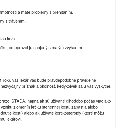
 hmotnosti a máte problémy s prehĺtaním.
my s trávením.
sou krvi).
ačku, omeprazol je spojený s malým zvýšením
 rok), váš lekár vás bude pravdepodobne pravidelne
nezvyčajný príznak a okolnosť, kedykoľvek sa u vás vyskytne.
eprazol STADA, najmä ak sú užívané dlhodobo počas viac ako
 vzniku zlomenín krčku stehennej kosti, zápästia alebo
dnutie kostí) alebo ak užívate kortikosteroidy (ktoré môžu
jmu lekárovi.