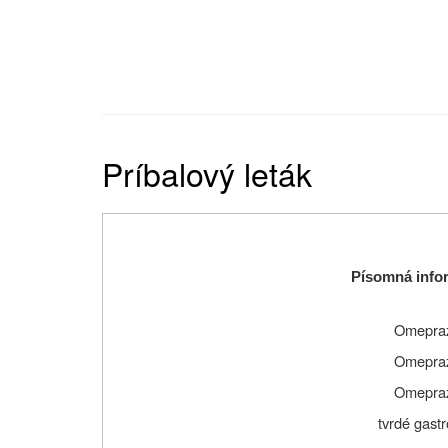
Príbalový leták
Písomná infor
Omepra
Omepra
Omepra
tvrdé gast