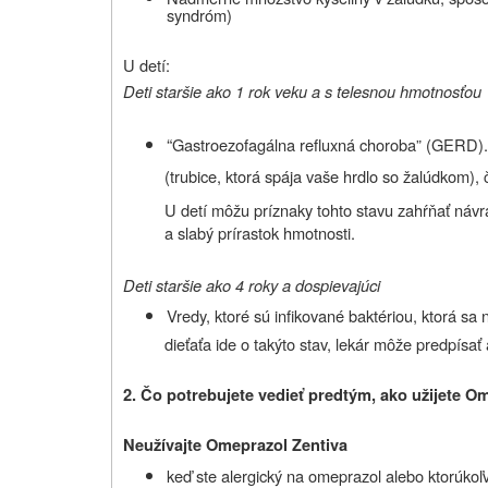
syndróm)
U detí:
Deti staršie ako 1 rok veku a s telesnou hmotnosťou 
“
Gastroezofagálna refluxná choroba” (GERD). 
(trubice, ktorá spája vaše hrdlo so žalúdkom), 
U detí môžu príznaky tohto stavu zahŕňať návra
a slabý prírastok hmotnosti.
Deti staršie ako 4 roky a dospievajúci
Vredy, ktoré sú infikované baktériou, ktorá sa 
dieťaťa ide o takýto stav, lekár môže predpísať a
2. Čo potrebujete vedieť predtým, ako užijete O
Neužívajte Omeprazol Zentiva
keď ste alergický na omeprazol alebo ktorúkoľve