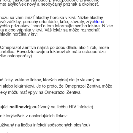
mte akýkoľvek nový a neobyčajný príznak a okolnosť.
ôžu sa vám znížiť hladiny horčíka v krvi. Nízke hladiny
vé zášklby, poruchy orientácie, kŕče, závraty, zrýc
hlen
á
týchto príznakov, ihneď o tom informujte svojho lekára. Nízke
íka alebo vápnika v krvi. Váš lekár sa môže rozhodnúť
ladín horčíka v krvi.
 Omeprazol Zentiva najmä po dobu dlhšiu ako 1 rok, môže
o chrbtice. Povedzte svojmu lekárovi ak máte osteoporózu
iziko osteoporózy).
 lieky, vrátane liekov, ktorých výdaj nie je viazaný na
i alebo lekárnikovi. Je to preto, že Omeprazol Zentiva môže
 lieky môžu mať vplyv na Omeprazol Zentiva.
ujúci
(používaný na liečbu HIV infekcie).
nelfinavir
e ktorýkoľvek z nasledujúcich liekov:
oužívaný na liečbu infekcií spôsobených plesňou)