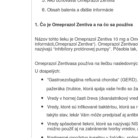
Obsah balenia a ďalšie informácie
1. Čo je Omeprazol Zentiva a na čo sa používa
Názov tohto lieku je Omeprazol Z
entiva 10 mg a
Ome
informácii„Omeprazol Zentiva“). Omeprazol Zentiva
o
nazývajú “inhibítory protónovej pumpy”. Pôsobia tak,
Omeprazol
Zentiva
sa používa na liečbu nasledovnýc
U dospelých:
“
Gastroezofagálna refluxná choroba” (GERD). P
pažeráka (trubice, ktorá spája vaše hrdlo so ž
Vredy v hornej časti čreva (dvanástnikový vred
Vredy, ktoré sú infikované baktériou, ktorá sa 
takýto stav, lekár Vám môže predpísať aj antibio
Vredy spôsobené liekmi, ktoré sa nazývajú NS
možno použiť aj na zabránenie tvorby vredov,
Nadmerné množstvo kyseliny v žalúdku, spôs