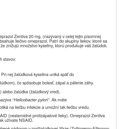
prazol Z
entiva 20 mg, (nazývaný v celej tejto písomnej
bsahuje liečivo omeprazol. Patrí do skupiny liekov, ktoré sa
 že znižujú množstvo kyseliny, ktorú produkuje váš žalúdok.
h stavov:
ri nej žalúdková kyselina uniká späť do
alúdkom), čo spôsobuje bolesť, zápal a pálenie záhy.
) alebo žalúdka (žalúdkový vred).
nazýva “
Helicobacter pylori”
. Ak máte
tiká na liečbu infekcie a
umožní tak liečbu
vredu.
AID (nesteroidné protizápalové lieky). Omeprazol
Zentiva
 ak užívate NSAID.
obené
nádorom v podžalúdkovej žľaze
(Zollingerov-Ellisonov