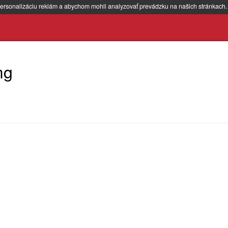
ersonalizáciu reklám a abychom mohli analyzovať prevádzku na našich stránkach
mg