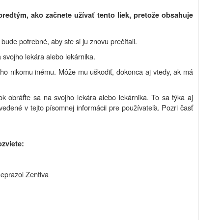
predtým, ako začnete užívať tento liek, pretože obsahuje
ude potrebné, aby ste si ju znovu prečítali.
 svojho lekára alebo lekárnika.
e ho nikomu inému. Môže mu uškodiť, dokonca aj vtedy, ak má
k obráťte sa na svojho lekára alebo lekárnika. To sa týka aj
vedené v tejto písomnej informácii pre používateľa. Pozri časť
ozviete:
meprazol Zentiva