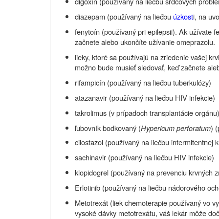
digoxín (používaný na liečbu srdcových probl
diazepam (používaný na liečbu
úzkost
i, na uv
fenytoín (používaný pri epilepsii). Ak užívate
začnete alebo ukončíte užívanie omeprazolu.
lieky, ktoré sa používajú na zriedenie vašej krv
možno bude musieť sledovať, keď začnete ale
rifampicín (používaný na liečbu tuberkulózy)
atazanavir (používaný na liečbu HIV infekcie)
takrolimus (v prípadoch transplantácie orgánu
ľubovník bodkovaný (
Hypericum perforatum
) 
cilostazol (používaný na liečbu intermitentnej k
sachinavir (používaný na liečbu HIV infekcie)
klopidogrel (používaný na prevenciu krvných z
Erlotinib (používaný na liečbu nádorového och
Metotrexát (liek chemoterapie používaný vo v
vysoké dávky metotrexátu, váš lekár môže doč