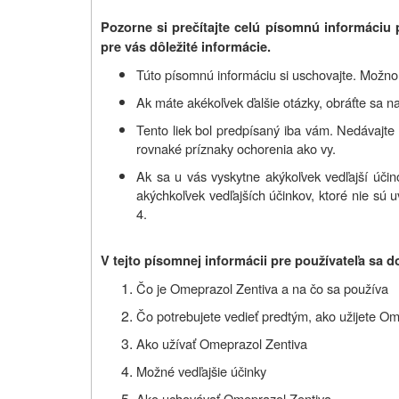
Pozorne si prečítajte celú písomnú informáciu 
pre vás dôležité informácie.
Túto písomnú informáciu si uschovajte. Možno b
Ak máte akékoľvek ďalšie otázky, obráťte sa na
Tento liek bol predpísaný iba vám. Nedávajt
rovnaké príznaky ochorenia ako vy.
Ak sa u vás vyskytne akýkoľvek vedľajší účino
akýchkoľvek vedľajších účinkov, ktoré nie sú u
4.
V tejto písomnej informácii pre používateľa sa d
Čo je Omeprazol Zentiva a na čo sa používa
Čo potrebujete vedieť predtým, ako užijete O
Ako užívať Omeprazol Zentiva
Možné vedľajšie účinky
Ako uchovávať Omeprazol Zentiva