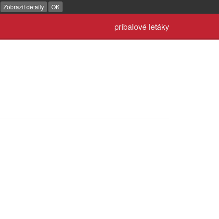
.
Zobrazit detaily
OK
príbalové letáky