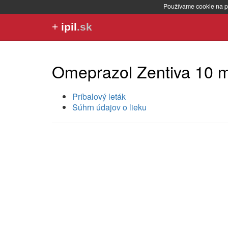
Používame cookie na p
+
ipil
.sk
Omeprazol Zentiva 10 
Príbalový leták
Súhrn údajov o lieku