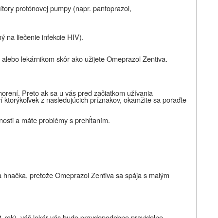
ibítory protónovej pumpy (napr. pantoprazol,
ý na liečenie infekcie HIV).
om alebo lekárnikom skôr ako užijete Omeprazol Zentiva.
orení. Preto ak sa u vás pred začiatkom užívania
 ktorýkoľvek z nasledujúcich príznakov, okamžite sa poraďte
nosti
a máte problémy s prehĺtaním.
a hnačka, pretože Omeprazol Zentiva sa spája s malým
1 rok), váš lekár vás bude pravdepodobne pravidelne