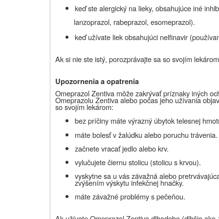
keď ste alergický na lieky, obsahujúce iné inh
lanzoprazol, rabeprazol, esomeprazol).
keď užívate liek obsahujúci nelfinavir (používan
Ak si nie ste istý, porozprávajte sa so svojím lekár
Upozornenia a opatrenia
Omeprazol Zentiva môže zakrývať príznaky iných och
Omeprazolu Zentiva alebo počas jeho užívania objaví
so svojím lekárom:
bez príčiny
máte výrazný úbytok telesnej hmot
máte bolesť v žalúdku alebo poruchu trávenia.
začnete vracať jedlo alebo krv.
vylučujete čiernu stolicu (stolicu s krvou).
vyskytne sa u vás závažná alebo pretrvávajúc
zvýšením výskytu infekčnej hnačky.
máte závažné problémy s pečeňou.
Ak užívate Omeprazol Zentiva dlhodobo (dlhšie ako 