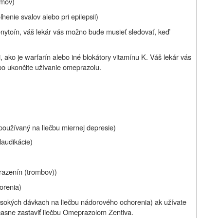
émov)
oľnenie svalov alebo pri epilepsii)
 fenytoín, váš lekár vás možno bude musieť sledovať, keď
i, ako je warfarín alebo iné blokátory vitamínu K. Váš lekár vás
bo ukončite užívanie omeprazolu.
)
(používaný na liečbu miernej depresie)
laudikácie)
razenín (trombov))
orenia)
ysokých dávkach na liečbu nádorového ochorenia) ak užívate
asne zastaviť liečbu Omeprazolom Zentiva.