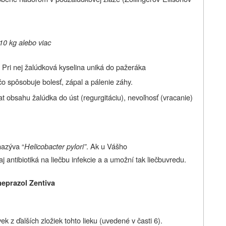
10 kg alebo viac
Pri nej žalúdková kyselina uniká do pažeráka
čo spôsobuje bolesť, zápal a pálenie záhy.
t obsahu žalúdka do úst (regurgitáciu), nevoľnosť (vracanie)
nazýva “
Helicobacter pylori”
. Ak u Vášho
j antibiotiká na liečbu infekcie a
a umožní tak liečbu
vredu.
meprazol Zentiva
k z ďalších zložiek tohto lieku (uvedené v časti 6).