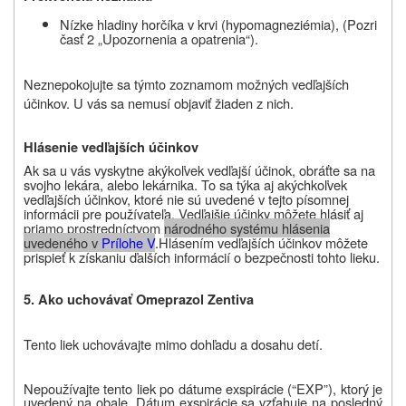
Nízke hladiny horčíka v krvi (hypomagneziémia),
(Pozri
časť 2 „Upozornenia a opatrenia“).
Neznepokojujte sa týmto zoznamom možných vedľajších
účinkov. U vás sa nemusí objaviť žiaden z nich.
Hlásenie vedľajších účinkov
Ak sa u vás vyskytne akýkoľvek vedľajší účinok, obráťte sa na
svojho lekára, alebo lekárnika. To sa týka aj akýchkoľvek
vedľajších účinkov, ktoré nie sú uvedené v tejto písomnej
informácii pre používateľa.
Vedľajšie účinky môžete hlásiť aj
priamo prostredníctvom
národného systému hlásenia
uvedeného v
Prílohe V
.
Hlásením vedľajších účinkov môžete
prispieť k získaniu ďalších informácií o bezpečnosti tohto lieku.
5. Ako uchovávať Omeprazol Zentiva
Tento liek uchovávajte mimo dohľadu a dosahu detí.
Nepoužívajte tento liek po dátume exspirácie (“EXP”), ktorý je
uvedený na obale. Dátum exspirácie sa vzťahuje na posledný