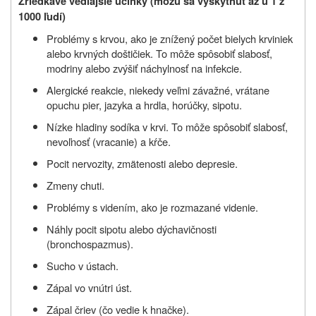
Zriedkavé vedľajšie účinky (môžu sa vyskytnúť až u 1 z
1000 ľudí)
Problémy s krvou, ako je znížený počet bielych krviniek
alebo krvných doštičiek. To môže spôsobiť slabosť,
modriny alebo zvýšiť náchylnosť na infekcie.
Alergické reakcie, niekedy veľmi závažné, vrátane
opuchu pier, jazyka a hrdla, horúčky, sipotu.
Nízke hladiny sodíka v krvi. To môže spôsobiť slabosť,
nevoľnosť (vracanie) a kŕče.
Pocit nervozity, zmätenosti alebo depresie.
Zmeny chuti.
Problémy s videním, ako je rozmazané videnie.
Náhly pocit sipotu alebo dýchavičnosti
(bronchospazmus).
Sucho v ústach.
Zápal vo vnútri úst.
Zápal čriev (čo vedie k hnačke).