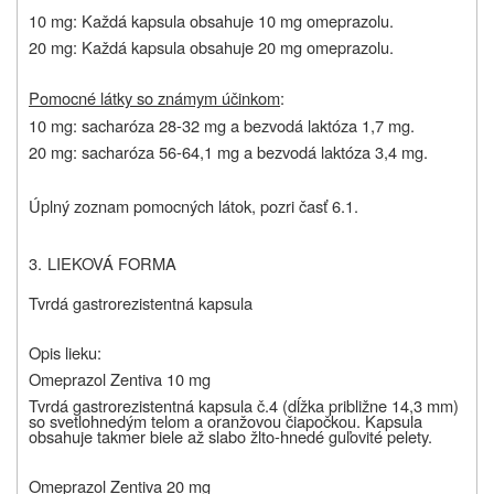
10 mg: Každá kapsula obsahuje 10 mg omeprazolu.
20 mg: Každá kapsula obsahuje 20 mg omeprazolu.
Pomocné látky so známym účinkom
:
10 mg: sacharóza 28-32 mg a bezvodá laktóza 1,7 mg.
20 mg: sacharóza 56-64,1 mg a bezvodá laktóza 3,4 mg.
Úplný zoznam pomocných látok, pozri časť 6.1.
3.
LIEKOVÁ FORMA
Tvrdá gastrorezistentná kapsula
Opis lieku:
Omeprazol Zentiva 10 mg
Tvrdá gastrorezistentná kapsula č.4 (dĺžka približne 14,3 mm)
so svetlohnedým telom a oranžovou čiapočkou. Kapsula
obsahuje takmer biele až slabo žlto-hnedé guľovité pelety.
Omeprazol Zentiva 20 mg