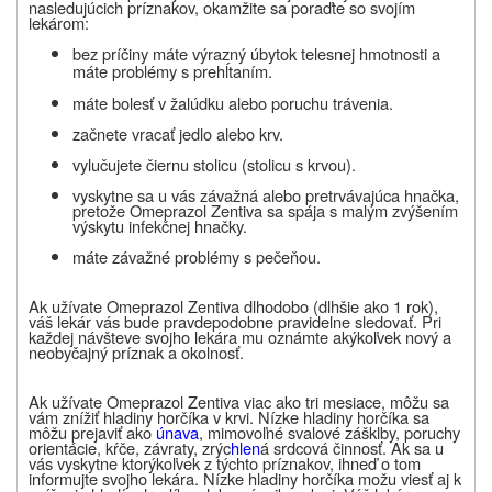
nasledujúcich príznakov, okamžite sa poraďte so svojím
lekárom:
bez príčiny
máte výrazný úbytok telesnej hmotnosti
a
máte problémy s prehĺtaním.
máte bolesť v žalúdku alebo poruchu trávenia.
začnete vracať jedlo alebo krv.
vylučujete čiernu stolicu (stolicu s krvou).
vyskytne sa u vás závažná alebo pretrvávajúca hnačka,
pretože Omeprazol Zentiva sa spája s malým zvýšením
výskytu infekčnej hnačky.
máte závažné problémy s pečeňou.
Ak užívate Omeprazol Zentiva dlhodobo (dlhšie ako 1 rok),
váš lekár vás bude pravdepodobne pravidelne sledovať. Pri
každej návšteve svojho lekára mu oznámte akýkoľvek nový a
neobyčajný príznak a okolnosť.
Ak užívate Omeprazol Zentiva viac ako tri mesiace, môžu sa
vám znížiť hladiny horčíka v krvi. Nízke hladiny horčíka sa
môžu prejaviť ako
únava
, mimovoľné svalové zášklby, poruchy
orientácie, kŕče, závraty, zrýc
hlen
á srdcová činnosť. Ak sa u
vás vyskytne ktorýkoľvek z týchto príznakov, ihneď o tom
informujte svojho lekára. Nízke hladiny horčíka možu viesť aj k