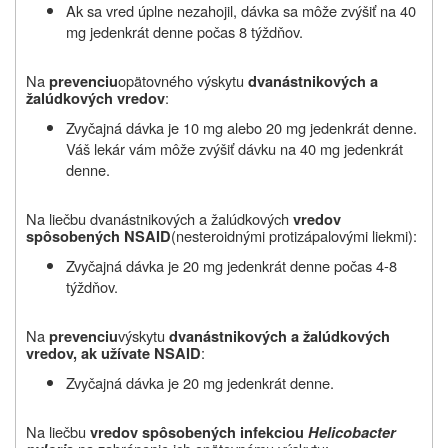
Ak sa vred úplne nezahojil, dávka sa môže zvýšiť na 40
mg jedenkrát denne počas 8 týždňov.
Na
opätovného výskytu
prevenciu
dvanástnikových a
:
žalúdkových vredov
Zvyčajná dávka je 10 mg alebo 20 mg jedenkrát denne.
Váš lekár vám môže zvýšiť dávku na 40 mg jedenkrát
denne.
Na liečbu dvanástnikových a žalúdkových
vredov
(nesteroidnými protizápalovými liekmi):
spôsobených NSAID
Zvyčajná dávka je 20 mg jedenkrát denne počas 4-8
týždňov.
Na
výskytu
prevenciu
dvanástnikových a žalúdkových
:
vredov, ak užívate NSAID
Zvyčajná dávka je 20 mg jedenkrát denne.
Na liečbu
vredov spôsobených infekciou
Helicobacter