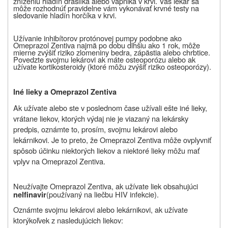
zníženiu hladín draslíka alebo vápnika v krvi. Váš lekár sa
môže rozhodnúť pravidelne vám vykonávať krvné testy na
sledovanie hladín horčíka v krvi.
Užívanie inhibítorov protónovej pumpy podobne ako
Omeprazol Zentiva najmä po dobu dlhšiu ako 1 rok, môže
mierne zvýšiť riziko zlomeniny bedra, zápästia alebo chrbtice.
Povedzte svojmu lekárovi ak máte osteoporózu alebo ak
užívate kortikosteroidy (ktoré môžu zvýšiť riziko osteoporózy).
Iné lieky a Omeprazol Zentiva
Ak užívate alebo ste v poslednom čase užívali ešte iné lieky,
vrátane liekov, ktorých výdaj nie je viazaný na lekársky
predpis, oznámte to, prosím, svojmu lekárovi alebo
lekárnikovi. Je to preto, že Omeprazol Zentiva môže ovplyvniť
spôsob účinku niektorých liekov a niektoré lieky môžu mať
vplyv na Omeprazol Zentiva.
Neužívajte Omeprazol Zentiva, ak užívate liek obsahujúci
(používaný na liečbu HIV infekcie).
nelfinavir
Oznámte svojmu lekárovi alebo lekárnikovi, ak užívate
ktorýkoľvek z nasledujúcich liekov: