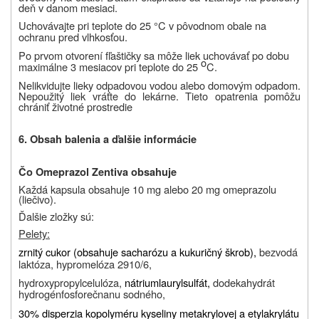
deň v danom mesiaci.
Uchovávajte pri teplote do 25
°
C v pôvodnom obale na
ochranu pred vlhkosťou.
Po prvom otvorení fľaštičky sa môže liek uchovávať po dobu
o
maximálne 3 mesiacov pri teplote do 25
C.
Nelikvidujte lieky odpadovou vodou alebo domovým odpadom.
Nepoužitý liek vráťte do lekárne. Tieto opatrenia pomôžu
chrániť životné prostredie
6. Obsah balenia a ďalšie informácie
Čo Omeprazol Zentiva obsahuje
Každá kapsula obsahuje 10 mg alebo 20 mg omeprazolu
(liečivo).
Ďalšie zložky sú:
Pelety:
zrnitý cukor (obsahuje sacharózu a kukuričný škrob),
bezvodá
laktóza, hypromelóza 2910/6,
hydroxypropylcelulóza,
nátriumlaurylsulfát,
dodekahydrát
hydrogénfosforečnanu sodného,
30% disperzia kopolyméru kyseliny metakrylovej a etylakrylátu