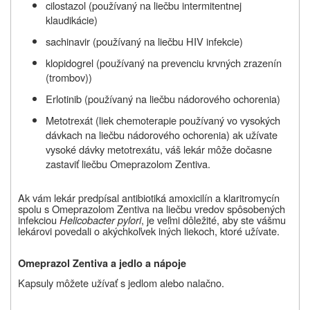
cilostazol (používaný na liečbu intermitentnej
klaudikácie)
sachinavir (používaný na liečbu HIV infekcie)
klopidogrel (používaný na prevenciu krvných zrazenín
(trombov))
Erlotinib (používaný na liečbu nádorového ochorenia)
Metotrexát (liek chemoterapie používaný vo vysokých
dávkach na liečbu nádorového ochorenia) ak užívate
vysoké dávky metotrexátu, váš lekár môže dočasne
zastaviť liečbu Omeprazolom Zentiva.
Ak vám lekár predpísal antibiotiká amoxicilín a klaritromycín
spolu s Omeprazolom Zentiva na liečbu vredov spôsobených
infekciou
Helicobacter pylori
, je veľmi dôležité, aby ste vášmu
lekárovi povedali o akýchkoľvek iných liekoch, ktoré užívate.
Omeprazol Zentiva a jedlo a nápoje
Kapsuly môžete užívať s jedlom alebo nalačno.