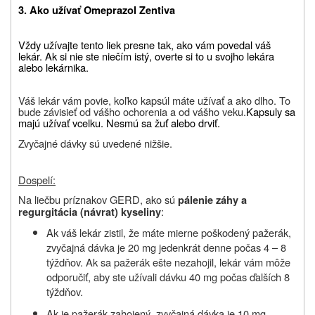
3. Ako užívať Omeprazol Zentiva
Vždy užívajte tento liek presne tak, ako vám povedal váš
lekár. Ak si nie ste niečím istý, overte si to u svojho lekára
alebo lekárnika.
Váš lekár vám povie, koľko kapsúl máte užívať a ako dlho. To
bude závisieť od vášho ochorenia a od vášho veku.
Kapsuly sa
majú užívať vcelku. Nesmú sa žuť alebo drviť.
Zvyčajné dávky sú uvedené nižšie.
Dospelí:
Na liečbu príznakov GERD, ako sú
pálenie záhy a
:
regurgitácia (návrat) kyseliny
Ak váš lekár zistil, že máte mierne poškodený pažerák,
zvyčajná dávka je 20 mg jedenkrát denne počas 4 – 8
týždňov. Ak sa pažerák ešte nezahojil, lekár vám môže
odporučiť, aby ste užívali dávku 40 mg počas ďalších 8
týždňov.
Ak je pažerák zahojený, zvyčajná dávka je 10 mg