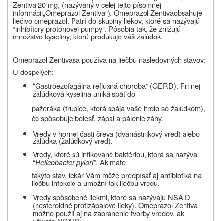
Z
entiva 20 mg, (nazývaný v celej tejto písomnej
informácii„Omeprazol Zentiva“). Omeprazol Zentiva
obsahuje
liečivo omeprazol. Patrí do skupiny liekov, ktoré sa nazývajú
“inhibítory protónovej pumpy”. Pôsobia tak, že znižujú
množstvo kyseliny, ktorú produkuje váš žalúdok.
Omeprazol
Zentiva
sa používa na liečbu nasledovných stavov:
U dospelých:
“
Gastroezofagálna refluxná choroba” (GERD). Pri nej
žalúdková kyselina uniká späť do
pažeráka (trubice, ktorá spája vaše hrdlo so žalúdkom),
čo spôsobuje bolesť, zápal a pálenie záhy.
Vredy v hornej časti čreva (dvanástnikový vred) alebo
žalúdka (žalúdkový vred).
Vredy, ktoré sú infikované baktériou, ktorá sa nazýva
“
Helicobacter pylori”
. Ak máte
takýto stav, lekár Vám môže predpísať aj antibiotiká na
liečbu infekcie a
umožní tak liečbu
vredu.
Vredy spôsobené liekmi, ktoré sa nazývajú NSAID
(nesteroidné protizápalové lieky). Omeprazol
Zentiva
možno použiť aj na zabránenie tvorby vredov, ak
užívate NSAID.