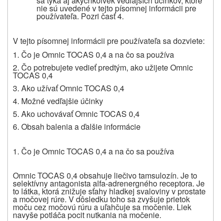
sa týka aj akýchkoľvek vedľajších účinkov, ktoré
nie sú uvedené v tejto písomnej informácii pre
používateľa. Pozri časť 4.
V tejto písomnej informácii pre používateľa sa dozviete:
1. Čo je Omnic TOCAS 0,4 a na čo sa používa
2. Čo potrebujete vedieť predtým, ako užijete Omnic
TOCAS 0,4
3. Ako užívať Omnic TOCAS 0,4
4. Možné vedľajšie účinky
5. Ako uchovávať Omnic TOCAS 0,4
6. Obsah balenia a ďalšie informácie
1. Čo je Omnic TOCAS 0,4 a na čo sa používa
Omnic TOCAS 0,4 obsahuje liečivo tamsulozín. Je to
selektívny antagonista alfa-adrenergného receptora. Je
to látka, ktorá znižuje sťahy hladkej svaloviny v prostate
a močovej rúre. V dôsledku toho sa zvyšuje prietok
moču cez močovú rúru a uľahčuje sa močenie. Liek
navyše potláča pocit nutkania na močenie.