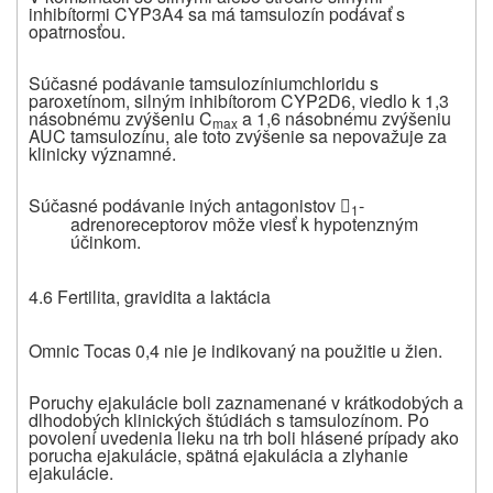
inhibítormi CYP3A4 sa má tamsulozín podávať s
opatrnosťou.
Súčasné podávanie tamsulozíniumchloridu s
paroxetínom, silným inhibítorom CYP2D6, viedlo k 1,3
násobnému zvýšeniu C
a 1,6 násobnému zvýšeniu
max
AUC tamsulozínu, ale toto zvýšenie sa nepovažuje za
klinicky významné.
Súčasné podávanie iných antagonistov
-

1
adrenoreceptorov môže viesť k hypotenzným
účinkom.
4.6 Fertilita, gravidita a laktácia
Omnic Tocas 0,4 nie je indikovaný na použitie u žien.
Poruchy ejakulácie boli zaznamenané v krátkodobých a
dlhodobých klinických štúdiách s tamsulozínom. Po
povolení uvedenia lieku na trh boli hlásené prípady ako
porucha ejakulácie, spätná ejakulácia a zlyhanie
ejakulácie.