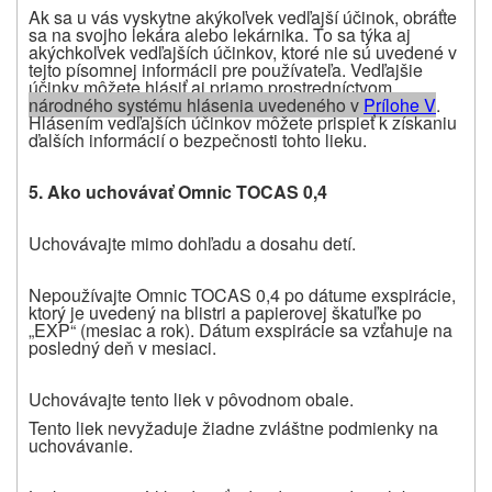
Ak sa u vás vyskytne akýkoľvek vedľajší účinok, obráťte
sa na svojho lekára alebo lekárnika. To sa týka aj
akýchkoľvek vedľajších účinkov, ktoré nie sú uvedené v
tejto písomnej informácii pre
používateľa.
Vedľajšie
účinky môžete hlásiť aj priamo prostredníctvom
národného systému hlásenia uvedeného v
P
rílohe V
.
Hlásením vedľajších účinkov môžete prispieť k získaniu
ďalších informácií o bezpečnosti tohto lieku.
5.
Ako uchovávať Omnic TOCAS 0,4
Uchovávajte mimo dohľadu a dosahu detí.
Nepoužívajte Omnic TOCAS 0,4 po dátume exspirácie,
ktorý je uvedený na blistri a papierovej škatuľke po
„EXP“ (mesiac a rok). Dátum exspirácie sa vzťahuje na
posledný deň v mesiaci.
Uchovávajte tento liek v pôvodnom obale.
Tento liek nevyžaduje žiadne zvláštne podmienky na
uchovávanie.