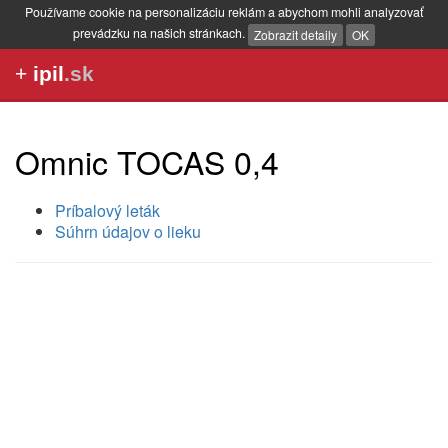
Používame cookie na personalizáciu reklám a abychom mohli analyzovať
prevádzku na našich stránkach.
Zobrazit detaily
OK
+
ipil
.sk
Omnic TOCAS 0,4
Príbalový leták
Súhrn údajov o lieku