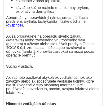
krvácanie z nosa (epistaxa),
závažné kožné reakcie (multiformný erytém,
exfoliatívna dermatitída).
Abnormálny nepravidelný rytmus srdca (fibrilácia
predsiení, arytmia, tachykardia), ťažké dýchanie
(
dyspnoe
).
Ak sa pripravujete na operáciu sivého zákalu
(katarakta) alebo zvýšeného vnútroočného tlaku
(glaukóm) a užívate alebo ste užívali predtým Omnic
TOCAS 0,4, zrenica sa môže slabo rozširovať a
dúhovka (farebná kruhovitá časť oka) sa môže počas
operácie prehnúť.
Sucho v ústach.
Ak začnete pociťovať akýkoľvek vedľajší účinok ako
závažný alebo ak spozorujete vedľajšie účinky, ktoré
nie sú uvedené v tejto písomnej informácii pre
používateľa, povedzte to, prosím, svojmu lekárovi alebo
lekárnikovi.
Hlásenie vedľajších účinkov