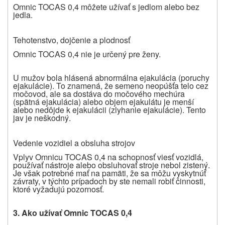
Omnic TOCAS 0,4 môžete užívať s jedlom alebo bez
jedla.
Tehotenstvo, dojčenie a plodnosť
Omnic TOCAS 0,4 nie je určený pre ženy.
U mužov bola hlásená abnormálna ejakulácia (poruchy
ejakulácie). To znamená, že semeno neopúšťa telo cez
močovod, ale sa dostáva do močového mechúra
(spätná ejakulácia) alebo objem ejakulátu je menší
alebo nedôjde k ejakulácii (zlyhanie ejakulácie). Tento
jav je neškodný.
Vedenie vozidiel a obsluha strojov
Vplyv Omnicu TOCAS 0,4 na schopnosť viesť vozidlá,
používať nástroje alebo obsluhovať stroje nebol zistený.
Je však potrebné mať na pamäti, že sa môžu vyskytnúť
závraty, v týchto prípadoch by ste nemali robiť činnosti,
ktoré vyžadujú pozornosť.
3.
Ako užívať Omnic TOCAS 0,4