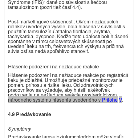
Syndrome (IFIS)“ dané do súvislosti s liečbou
tamsulozínom (pozri tiež časť 4.4).
Post-marketingové skúsenosti: Okrem nežiaducich
účinkov uvedených vyššie, bola hlásená v súvislosti s
použitím tamsulozínu
atriálna fibrilácia, arytmia,
tachykardia, dyspnoe. Keďže tieto udalosti boli hlásené
spontánne v rámci celosvetových skúseností po
uvedení lieku na trh, frekvencia ich výskytu a príčinná
súvislosť sa nedá spoľahlivo stanoviť.
Hlásenie podozrení na nežiaduce reakcie
Hlásenie podozrení na nežiaduce reakcie po registrácii
lieku je dôležité. Umožňuje priebežné monitorovanie
pomeru prínosu
a
rizika lieku. Od zdravotníckych
pracovníkov sa vyžaduje, aby hlásili akékoľvek
podozrenia na nežiaduce reakcie prostredníctvom
národného systému hlásenia uvedeného v
P
rílohe
V
.
4.9 Predávkovanie
Symptómy
Predávkovanie tamsulozíniumchloridom môže viesť k