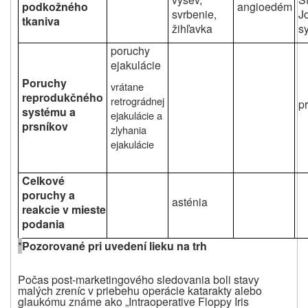
podkožného
angioedém
svrbenie,
J
tkaniva
žihľavka
s
poruchy
ejakulácie
Poruchy
vrátane
reprodukčného
retrográdnej
p
systému a
ejakulácie a
prsníkov
zlyhania
ejakulácie
Celkové
poruchy a
asténia
reakcie v mieste
podania
*
Pozorované pri uvedení lieku na trh
Počas post-marketingového sledovania boli stavy
malých zreníc v priebehu operácie katarakty alebo
glaukómu známe ako „Intraoperative Floppy Iris