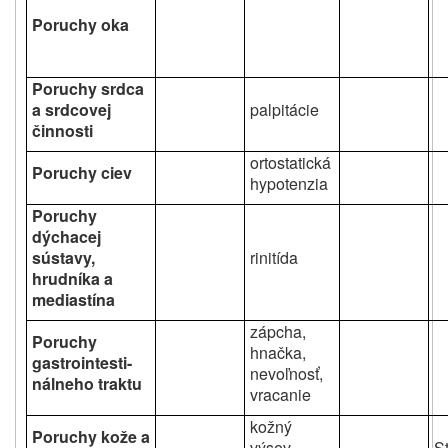
Poruchy oka
Poruchy srdca
a srdcovej
palpitácie
činnosti
ortostatická
Poruchy ciev
hypotenzia
Poruchy
dýchacej
sústavy,
rinitída
hrudníka a
mediastína
zápcha,
Poruchy
hnačka,
gastrointesti-
nevoľnosť,
nálneho traktu
vracanie
kožný
Poruchy kože a
výsev,
S