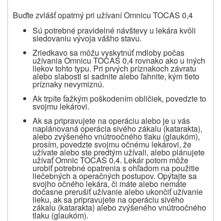
Buďte zvlášť opatrný pri užívaní Omnicu TOCAS 0,4
Sú potrebné pravidelné návštevy u lekára kvôli
sledovaniu vývoja vášho stavu.
Zriedkavo sa môžu vyskytnúť mdloby počas
užívania Omnicu TOCAS 0,4 rovnako ako u iných
liekov tohto typu. Pri prvých príznakoch závratu
alebo slabosti si sadnite alebo ľahnite, kým tieto
príznaky nevymiznú.
Ak trpíte ťažkým poškodením obličiek, povedzte to
svojmu lekárovi.
Ak sa pripravujete na operáciu alebo je u vás
naplánovaná operácia sivého zákalu (katarakta),
alebo zvýšeného vnútroočného tlaku (glaukóm),
prosím, povedzte svojmu očnému lekárovi, že
užívate alebo ste predtým užívali, alebo plánujete
užívať Omnic TOCAS 0,4. Lekár potom môže
urobiť potrebné opatrenia s ohľadom na použitie
liečebných a operačných postupov. Opýtajte sa
svojho očného lekára, či máte alebo nemáte
dočasne prerušiť užívanie alebo ukončiť užívanie
lieku, ak sa pripravujete na operáciu sivého
zákalu (katarakta) alebo zvýšeného vnútroočného
tlaku (glaukóm).