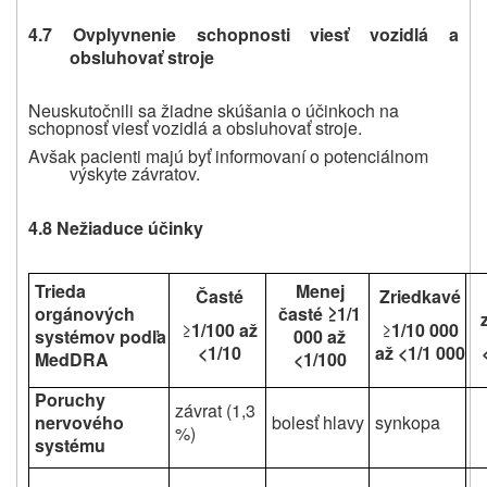
4.7 Ovplyvnenie schopnosti viesť vozidlá a
obsluhovať stroje
Neuskutočnili sa žiadne skúšania o účinkoch na
schopnosť viesť vozidlá a obsluhovať stroje.
Avšak pacienti majú byť informovaní o potenciálnom
výskyte závratov.
4.8 Nežiaduce účinky
Trieda
Menej
Časté
Zriedkavé
orgánových
časté
≥1/1
≥
1/100 až
≥
1/10 000
systémov podľa
000 až
<1/10
až <1/1 000
MedDRA
<1/100
Poruchy
závrat (1,3
nervového
bolesť hlavy
synkopa
%)
systému