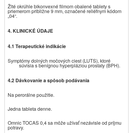
Žlté okrúhle bikonvexné filmom obalené tablety s
priemerom približne 9 mm, označené reliéfnym kódom
„04“.
4. KLINICKÉ ÚDAJE
4.1 Terapeutické indikácie
Symptómy dolných močových ciest (LUTS), ktoré
súvisia s benígnou hyperpláziou prostaty (BPH).
4.2 Dávkovanie a spôsob podávania
Na perorálne použitie.
Jedna tableta denne.
Omnic TOCAS 0,4 sa môže užívať nezávisle od príjmu
potravy.