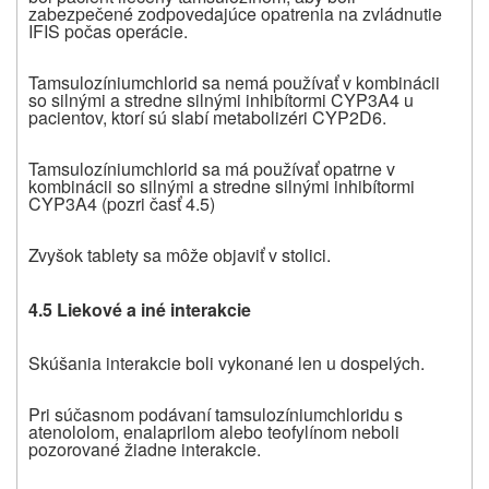
zabezpečené zodpovedajúce opatrenia na zvládnutie
IFIS počas operácie.
Tamsulozíniumchlorid sa nemá používať v kombinácii
so silnými a stredne silnými inhibítormi CYP3A4 u
pacientov, ktorí sú slabí metabolizéri CYP2D6.
Tamsulozíniumchlorid sa má používať opatrne v
kombinácii so silnými a stredne silnými inhibítormi
CYP3A4 (pozri časť 4.5)
Zvyšok tablety sa môže objaviť v stolici.
4.5 Liekové a iné interakcie
Skúšania interakcie boli vykonané len u dospelých.
Pri súčasnom podávaní tamsulozíniumchloridu s
atenololom, enalaprilom alebo teofylínom neboli
pozorované žiadne interakcie.