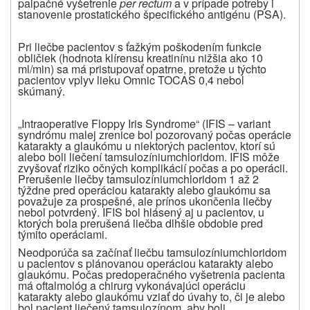
palpačné vyšetrenie
per rectum
a v prípade potreby i
stanovenie prostatického špecifického antigénu (PSA).
Pri liečbe pacientov s ťažkým poškodením funkcie
obličiek (hodnota klírensu kreatinínu nižšia ako 10
ml/min) sa má pristupovať opatrne, pretože u týchto
pacientov vplyv lieku Omnic TOCAS 0,4 nebol
skúmaný.
„Intraoperative Floppy Iris Syndrome“ (IFIS – variant
syndrómu malej zrenice bol pozorovaný počas operácie
katarakty a glaukómu u niektorých pacientov, ktorí sú
alebo boli liečení tamsulozíniumchloridom. IFIS môže
zvyšovať riziko očných komplikácií počas a po operácii.
Prerušenie liečby tamsulozíniumchloridom 1 až 2
týždne pred operáciou katarakty alebo glaukómu sa
považuje za prospešné, ale prínos ukončenia liečby
nebol potvrdený. IFIS bol hlásený aj u pacientov, u
ktorých bola prerušená liečba dlhšie obdobie pred
týmito operáciami.
Neodporúča sa začínať liečbu tamsulozíniumchloridom
u pacientov s plánovanou operáciou katarakty alebo
glaukómu. Počas predoperačného vyšetrenia pacienta
má oftalmológ a chirurg vykonávajúci operáciu
katarakty alebo glaukómu vziať do úvahy to, či je alebo
bol pacient liečený tamsulozínom, aby boli