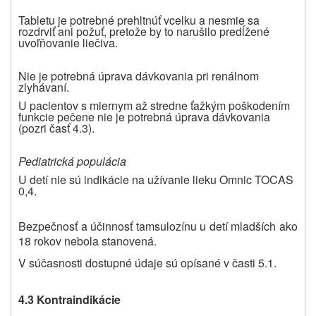
Tabletu je potrebné prehltnúť vcelku a nesmie sa
rozdrviť ani požuť, pretože by to narušilo predĺžené
uvoľňovanie liečiva.
Nie je potrebná úprava dávkovania pri renálnom
zlyhávaní.
U pacientov s miernym až stredne ťažkým poškodením
funkcie pečene nie je potrebná úprava dávkovania
(pozri časť 4.3).
Pediatrická populácia
U detí nie sú indikácie na užívanie lieku Omnic TOCAS
0,4.
Bezpečnosť a účinnosť tamsulozínu u detí mladších ako
18 rokov nebola stanovená.
V súčasnosti dostupné údaje sú opísané v časti 5.1.
4.3 Kontraindikácie