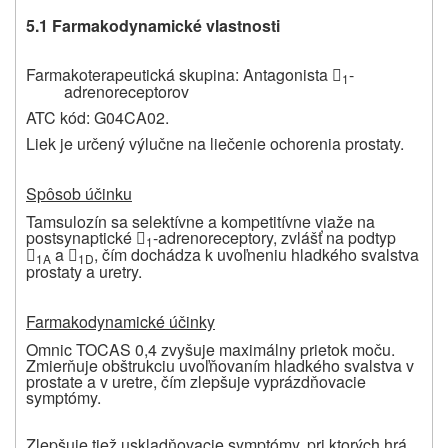
5.1 Farmakodynamické vlastnosti
Farmakoterapeutická skupina: Antagonista
-

1
adrenoreceptorov
ATC kód: G04CA02.
Liek je určený výlučne na liečenie ochorenia prostaty.
Spôsob účinku
Tamsulozín sa selektívne a kompetitívne viaže na
postsynaptické
-adrenoreceptory, zvlášť na podtyp

1
a
, čím dochádza k uvoľneniu hladkého svalstva


1A
1D
prostaty a uretry.
Farmakodynamické účinky
Omnic TOCAS 0,4 zvyšuje maximálny prietok moču.
Zmierňuje obštrukciu uvoľňovaním hladkého svalstva v
prostate a v uretre, čím zlepšuje vyprázdňovacie
symptómy.
Zlepšuje tiež uskladňovacie symptómy, pri ktorých hrá