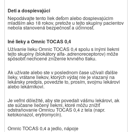
Deti a dospievajúci
Nepodávajte tento liek deťom alebo dospievajúcim
mladším ako 18 rokov, pretože u tejto skupiny pacientov
nebola stanovená bezpečnosť a účinnosť.
Iné lieky a Omnic TOCAS 0,4
Užívanie lieku Omnic TOCAS 0,4 spolu s inými liekmi
tejto skupiny (blokátory alfa-
adrenoreceptorov) môže
-
spôsobiť nechcené zníženie krvného tlaku.
Ak užívate alebo ste v poslednom čase užívali ďalšie
lieky, vrátane liekov, ktorých výdaj nie je viazaný na
lekársky predpis, povedzte to, prosím, svojmu lekárovi
alebo lekárnikovi.
Je veľmi dôležité, aby ste povedali vášmu lekárovi, ak
ste súčasne liečený liekmi, ktoré môžu znížiť
odstraňovanie Omnicu TOCAS 0,4 z tela (napr.
ketokonazol, erytromycín).
Omnic TOCAS 0,4 a jedlo, nápoje