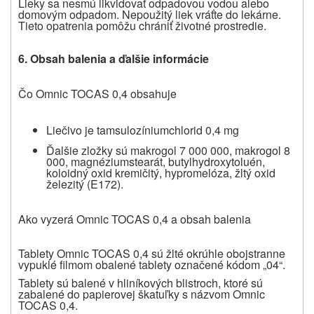
Lieky sa nesmú likvidovať odpadovou vodou alebo
domovým odpadom. Nepoužitý liek vráťte do lekárne.
Tieto opatrenia pomôžu chrániť životné prostredie.
6.
Obsah balenia a ďalšie informácie
Čo Omnic TOCAS 0,4 obsahuje
Liečivo je tamsulozíniumchlorid 0,4 mg
Ďalšie zložky sú makrogol 7 000 000, makrogol 8
000, magnéziumstearát, butylhydroxytoluén,
koloidný oxid kremičitý, hypromelóza, žltý oxid
železitý (E172).
Ako vyzerá Omnic TOCAS 0,4 a obsah balenia
Tablety Omnic TOCAS 0,4 sú žlté okrúhle obojstranne
vypuklé filmom obalené tablety označené kódom „04“.
Tablety sú balené v hliníkových blistroch, ktoré sú
zabalené do papierovej škatuľky s názvom Omnic
TOCAS 0,4.