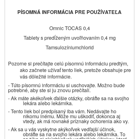
P
ÍSOMNÁ INFORMÁCIA PRE POUŽÍVATEĽA
Omnic TOCAS 0,4
Tablety s predĺženým uvoľňovaním 0,4 mg
Tamsulozíniumchlorid
Pozorne si prečítajte celú písomnú informáciu predtým,
ako začnete užívať tento liek, pretože obsahuje pre
vás dôležité informácie.
- Túto písomnú informáciu si uschovajte. Možno bude
potrebné, aby ste si ju znovu prečítali.
- Ak máte akékoľvek ďalšie otázky, obráťte sa na svojho
lekára alebo lekárnika.
- Tento liek bol predpísaný iba vám. Nedávajte ho
nikomu inému. Môže mu uškodiť, dokonca aj
vtedy, ak má rovnaké príznaky ochorenia ako vy.
- Ak sa u vás vyskytne akýkoľvek vedľajší účinok,
obráťte sa na svojho lekára alebo lekárnika. To