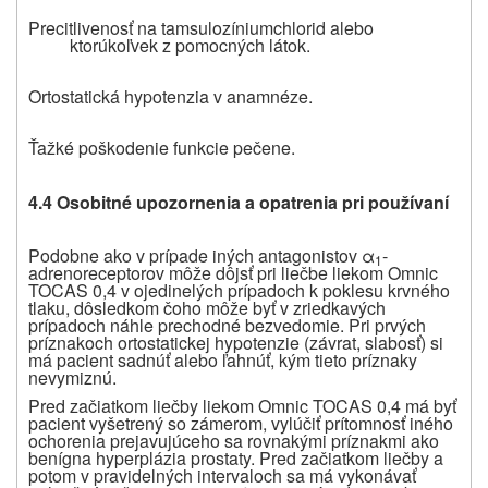
Precitlivenosť na tamsulozíniumchlorid alebo
ktorúkoľvek z pomocných látok.
Ortostatická hypotenzia v anamnéze.
Ťažké poškodenie funkcie pečene.
4.4 Osobitné upozornenia a opatrenia pri používaní
Podobne ako v prípade iných antagonistov α
-
1
adrenoreceptorov môže dôjsť pri liečbe liekom Omnic
TOCAS 0,4 v ojedinelých prípadoch k poklesu krvného
tlaku, dôsledkom čoho môže byť v zriedkavých
prípadoch náhle prechodné bezvedomie. Pri prvých
príznakoch ortostatickej hypotenzie (závrat, slabosť) si
má pacient sadnúť alebo ľahnúť, kým tieto príznaky
nevymiznú.
Pred začiatkom liečby liekom Omnic TOCAS 0,4 má byť
pacient vyšetrený so zámerom, vylúčiť prítomnosť iného
ochorenia prejavujúceho sa rovnakými príznakmi ako
benígna hyperplázia prostaty. Pred začiatkom liečby a
potom v pravidelných intervaloch sa má vykonávať