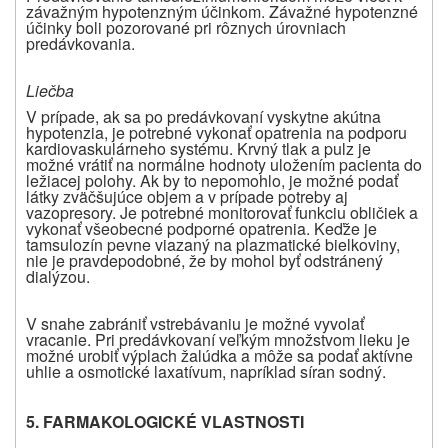
závažným hypotenzným účinkom. Závažné hypotenzné
účinky boli pozorované pri rôznych úrovniach
predávkovania.
Liečba
V prípade, ak sa po predávkovaní vyskytne akútna
hypotenzia, je potrebné vykonať opatrenia na podporu
kardiovaskulárneho systému. Krvný tlak a pulz je
možné vrátiť na normálne hodnoty uložením pacienta do
ležiacej polohy. Ak by to nepomohlo, je možné podať
látky zväčšujúce objem a v prípade potreby aj
vazopresory. Je potrebné monitorovať funkciu obličiek a
vykonať všeobecné podporné opatrenia. Keďže je
tamsulozín pevne viazaný na plazmatické bielkoviny,
nie je pravdepodobné, že by mohol byť odstránený
dialýzou.
V snahe zabrániť vstrebávaniu je možné vyvolať
vracanie. Pri predávkovaní veľkým množstvom lieku je
možné urobiť výplach žalúdka a môže sa podať aktívne
uhlie a osmotické laxatívum, napríklad síran sodný.
5. FARMAKOLOGICKÉ VLASTNOSTI