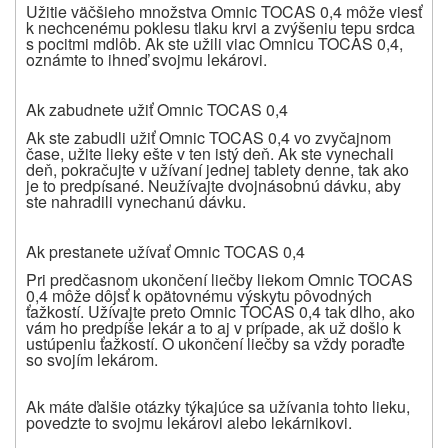
Užitie väčšieho množstva Omnic TOCAS 0,4 môže viesť
k nechcenému poklesu tlaku krvi a zvýšeniu tepu srdca
s pocitmi mdlôb. Ak ste užili viac Omnicu TOCAS 0,4,
oznámte to ihneď svojmu lekárovi.
Ak zabudnete užiť Omnic TOCAS 0,4
Ak ste zabudli užiť Omnic TOCAS 0,4 vo zvyčajnom
čase, užite lieky ešte v ten istý deň. Ak ste vynechali
deň, pokračujte v užívaní jednej tablety denne, tak ako
je to predpísané. Neužívajte dvojnásobnú dávku, aby
ste nahradili vynechanú dávku.
Ak prestanete užívať Omnic TOCAS 0,4
Pri predčasnom ukončení liečby liekom Omnic TOCAS
0,4 môže dôjsť k opätovnému výskytu pôvodných
ťažkostí. Užívajte preto Omnic TOCAS 0,4 tak dlho, ako
vám ho predpíše lekár a to aj v prípade, ak už došlo k
ustúpeniu ťažkostí. O ukončení liečby sa vždy poraďte
so svojím lekárom.
Ak máte ďalšie otázky týkajúce sa užívania tohto lieku,
povedzte to svojmu lekárovi alebo lekárnikovi.