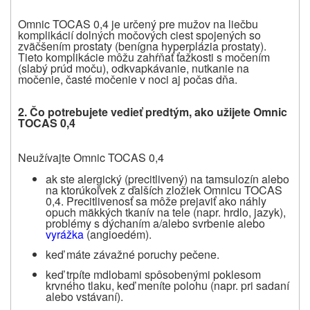
Omnic TOCAS 0,4 je určený pre mužov na liečbu
komplikácií dolných močových ciest spojených so
zväčšením prostaty (benígna hyperplázia prostaty).
Tieto komplikácie môžu zahŕňať ťažkosti s močením
(slabý prúd moču), odkvapkávanie, nutkanie na
močenie, časté močenie v noci aj počas dňa.
2.
Čo potrebujete vedieť predtým, ako užijete Omnic
TOCAS 0,4
Neužívajte Omnic TOCAS 0,4
ak ste alergický (precitlivený) na tamsulozín alebo
na ktorúkoľvek z ďalších zložiek Omnicu TOCAS
0,4. Precitlivenosť sa môže prejaviť ako náhly
opuch mäkkých tkanív na tele (napr. hrdlo, jazyk),
problémy s dýchaním a/alebo svrbenie alebo
vyrážka
(angioedém).
keď máte závažné poruchy pečene.
keď trpíte mdlobami spôsobenými poklesom
krvného tlaku, keď meníte polohu (napr. pri sadaní
alebo vstávaní).