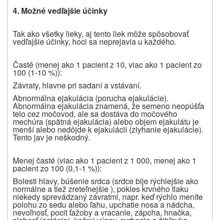
4.
Možné vedľajšie účinky
Tak ako všetky lieky, aj tento liek môže spôsobovať
vedľajšie účinky, hoci sa neprejavia u každého.
Časté (menej ako 1 pacient z 10, viac ako 1 pacient zo
100 (1-10 %)):
Závraty, hlavne pri sadaní a vstávaní.
Abnormálna ejakulácia (porucha ejakulácie).
Abnormálna ejakulácia znamená, že semeno neopúšťa
telo cez močovod, ale sa dostáva do močového
mechúra (spätná ejakulácia) alebo objem ejakulátu je
menší alebo nedôjde k ejakulácii (zlyhanie ejakulácie).
Tento jav je neškodný.
Menej časté (viac ako 1 pacient z 1 000, menej ako 1
pacient zo 100 (0,1-1 %)):
Bolesti hlavy, búšenie srdca (srdce bije rýchlejšie ako
normálne a tiež zreteľnejšie ), pokles krvného tlaku
niekedy sprevádzaný závratmi, napr. keď rýchlo meníte
polohu zo sedu alebo ľahu, upchatie nosa a nádcha,
nevoľnosť, pocit ťažoby a vracanie, zápcha, hnačka,