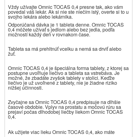
Vždy užívajte Omnic TOCAS 0,4 presne tak, ako vám
povedal váš lekár. Ak si nie ste niečím istý, overte si to u
svojho lekára alebo lekárnika.
Odporúčaná dávka je 1 tableta denne. Omnic TOCAS
0,4 môžete užívať s jedlom alebo bez jedla, podľa
možností každý deň v rovnakom čase.
Tableta sa má prehltnúť vcelku a nemá sa drviť alebo
žuť.
Omnic TOCAS 0,4 je špeciálna forma tablety, z ktorej sa
postupne uvoľňuje liečivo a tableta sa vstrebáva. Je
možné, že zbadáte zvyšok tablety v stolici. Keďže
liečivo je už uvoľnené z tablety, nie je žiadne riziko
nižšej účinnosti.
Zvyčajne sa Omnic TOCAS 0,4 predpisuje na dlhšie
časové obdobie. Vplyv na prostatu a močovú rúru sa
prejaví počas dlhodobej liečby liekom Omnic TOCAS
0,4.
Ak užijete viac lieku Omnic TOCAS 0,4, ako máte