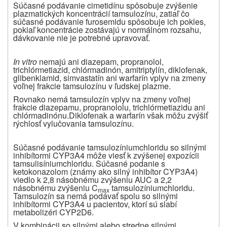
Súčasné podávanie cimetidínu spôsobuje zvýšenie
plazmatických koncentrácií tamsulozínu, zatiaľ čo
súčasné podávanie furosemidu spôsobuje ich pokles,
pokiaľ koncentrácie zostávajú v normálnom rozsahu,
dávkovanie nie je potrebné upravovať.
In vitro
nemajú ani diazepam, propranolol,
trichlórmetiazid, chlórmadinón, amitriptylín, diklofenak,
glibenklamid, simvastatín ani warfarín vplyv na zmeny
voľnej frakcie tamsulozínu v ľudskej plazme.
Rovnako nemá tamsulozín vplyv na zmeny voľnej
frakcie diazepamu, propranololu, trichlórmetiazidu ani
chlórmadinónu.Diklofenak a warfarín však môžu zvýšiť
rýchlosť vylučovania tamsulozínu.
Súčasné podávanie tamsulozíniumchloridu so silnými
inhibítormi CYP3A4 môže viesť k zvýšenej expozícii
tamsulisíniumchloridu. Súčasné podanie s
ketokonazolom (známy ako silný inhibítor CYP3A4)
viedlo k 2,8 násobnému zvýšeniu AUC a 2,2
násobnému zvýšeniu C
tamsulozíniumchloridu.
max
Tamsulozín sa nemá podávať spolu so silnými
inhibítormi CYP3A4 u pacientov, ktorí sú slabí
metabolizéri CYP2D6.
V kombinácii so silnými alebo stredne silnými