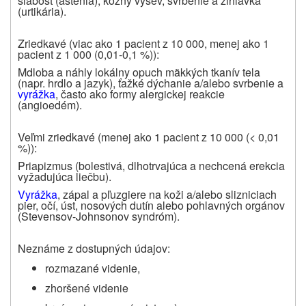
slabosť (asténia), kožný výsev, svrbenie a žihľavka
(urtikária).
Zriedkavé (viac ako 1 pacient z 10 000, menej ako 1
pacient z 1 000 (0,01-0,1 %)):
Mdloba a náhly lokálny opuch mäkkých tkanív tela
(napr. hrdlo a jazyk), ťažké dýchanie a/alebo svrbenie a
vyrážka
, často ako formy alergickej reakcie
(angioedém).
Veľmi zriedkavé (menej ako 1 pacient z 10 000 (< 0,01
%)):
Priapizmus (bolestivá, dlhotrvajúca a nechcená erekcia
vyžadujúca liečbu).
Vyrážka
, zápal a pľuzgiere na koži a/alebo slizniciach
pier, očí, úst, nosových dutín alebo pohlavných orgánov
(Stevensov-Johnsonov syndróm).
Neznáme z dostupných údajov:
rozmazané videnie,
zhoršené videnie