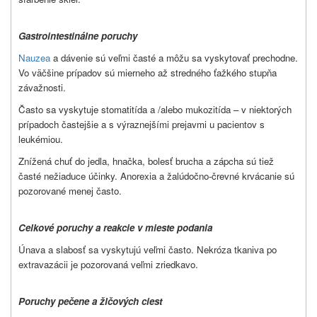
Gastrointestinálne poruchy
Nauzea
a dávenie sú veľmi časté a môžu sa vyskytovať prechodne.
Vo väčšine prípadov sú mierneho až stredného ťažkého stupňa
závažnosti.
Často sa vyskytuje stomatitída a /alebo mukozitída – v niektorých
prípadoch častejšie a s výraznejšími prejavmi u pacientov s
leukémiou.
Znížená chuť do jedla, hnačka, bolesť brucha a zápcha sú tiež
časté nežiaduce účinky. Anorexia a žalúdočno-črevné krvácanie sú
pozorované menej často.
Celkové poruchy a reakcie v mieste podania
Únava a slabosť sa vyskytujú veľmi často. Nekróza tkaniva po
extravazácii je pozorovaná veľmi zriedkavo.
Poruchy pečene a žlčových ciest