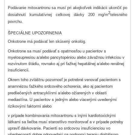
Podávanie mitoxantronu sa musí pri akejkoľvek indikácii ukončiť po
2
dosiahnutí kumulatívnej celkovej dávky 200 mg/m
telesného
povrchu.
ŠPECIÁLNE UPOZORNENIA
Onkotrone má podávať len skúsený onkológ.
Onkotrone sa musí podávať s opatrnosťou u pacientov s
myelosupresiou a/alebo pancytopéniou alebo závažnou infekciou v
rozvinutom štádiu, rovnako aj pri ťažkej hepatálnej a/alebo renálnej
insuficiencii.
Okrem toho zvláštnu pozornosť je potrebné venovať pacientom s
anamnézou ťažkého srdcového ochorenia, ako aj pacientom
predliečených antracyklínmi a/alebo ožiarených v oblasti
mediastína
.
U pacientov s jedným alebo viacerými uvedenými
rizikovými faktormi alebo
v prípade kombinovania mitoxantronu s inými kardiotoxickými
látkami sa liečba musí starostlivo monitorovať a v prípade potreby
upraviť dávkovanie. Pacienti so srdcovou insuficienciou vo
všeobecnosti dobre odpovedajú na podpornú terapiu digitálisom