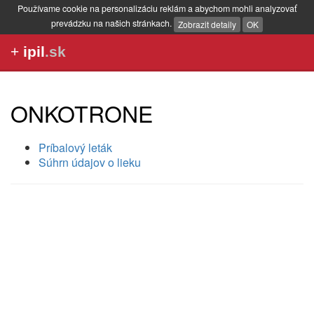
Používame cookie na personalizáciu reklám a abychom mohli analyzovať
prevádzku na našich stránkach.
Zobrazit detaily
OK
+
ipil
.sk
ONKOTRONE
Príbalový leták
Súhrn údajov o lieku