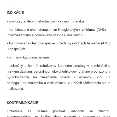
INDIKÁCIE
- pokročilý a/alebo metastázujúci karcinóm prsníka
- kombinovaná chemoterapia non-Hodgkinových lymfómov (NHL)
intermediárneho a pokročilého stupňa u dospelých
- kombinovaná chemoterapia akútnych myeloidných leukémií (AML)
u dospelých
- primárny karcinóm pečene
- pokročilý a hormón-refraktérny karcinóm prostaty v kombinácii s
nízkymi dávkami perorálnych glukokortikoidov, vrátane prednizónu a
hydrokortizónu, na zmiernenie bolesti u pacientov, ktorí už
nereagujú na analgetiká a v situáciách, v ktorých rádioterapia nie je
indikovaná.
KONTRAINDIKÁCIE
Onkotrone sa nesmie podávať jedincom so známou
hypersenzitivitou na liečivo alebo niektorú z pomocných látok