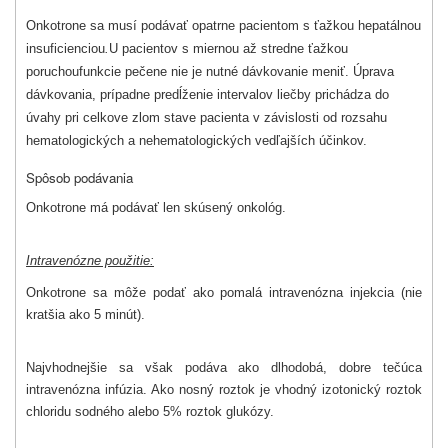
Onkotrone sa musí podávať opatrne pacientom s ťažkou
hepatálnou
i
nsuficienciou
.
U pacientov s miernou až
stredne ťažkou
poruchou
funkcie pečene nie je nutné dávkovanie meniť. Úprava
dávkovania, prípadne predĺženie intervalov liečby prichádza do
úvahy pri celkove zlom stave pacienta v závislosti od rozsahu
hematologických a nehematologických vedľajších účinkov.
Spôsob podávania
Onkotrone
má podávať len skúsený onkológ
.
Intravenózne použitie:
Onkotrone sa môže podať ako pomalá intravenózna injekcia (nie
kratšia ako 5 minút).
Najvhodnejšie sa však podáva ako dlhodobá, dobre tečúca
intravenózna infúzia. Ako nosný roztok je vhodný izotonický roztok
chloridu sodného alebo 5% roztok glukózy.