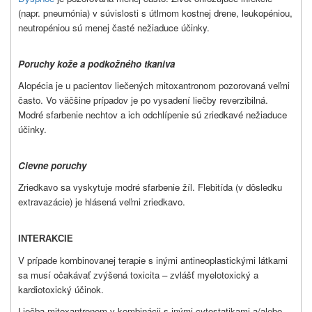
(napr. pneumónia) v súvislosti s útlmom kostnej drene, leukopéniou,
neutropéniou sú menej časté nežiaduce účinky.
Poruchy kože a podkožného tkaniva
Alopécia je u pacientov liečených mitoxantronom pozorovaná veľmi
často. Vo väčšine prípadov je po vysadení liečby reverzibilná.
Modré sfarbenie nechtov a ich odchlípenie sú zriedkavé nežiaduce
účinky.
Cievne poruchy
Zriedkavo sa vyskytuje modré sfarbenie žíl. Flebitída (v dôsledku
extravazácie) je hlásená veľmi zriedkavo.
INTERAKCIE
V prípade kombinovanej terapie s inými antineoplastickými látkami
sa musí očakávať zvýšená toxicita – zvlášť myelotoxický a
kardiotoxický účinok.
Liečba mitoxantronom v kombinácii s inými cytostatikami a/alebo