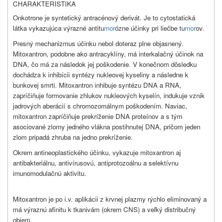
CHARAKTERISTIKA
Onkotrone je syntetický antracénový derivát. Je to cytostatická
látka vykazujúca výrazné antitu
mor
ózne účinky pri liečbe tu
mor
ov.
Presný mechanizmus účinku nebol doteraz plne objasnený.
Mitoxantron, podobne ako antracyklíny, má interkalačný účinok na
DNA, čo má za následok jej poškodenie. V konečnom dôsledku
dochádza k inhibícii syntézy nukleovej kyseliny a následne k
bunkovej smrti. Mitoxantron inhibuje syntézu DNA a RNA,
zapríčiňuje formovanie zhlukov nukleových kyselín, indukuje vznik
jadrových aberácií s chromozomálnym poškodením. Naviac,
mitoxantron zapríčiňuje prekríženie DNA proteínov a s tým
asociované zlomy jedného vlákna postihnutej DNA, pričom jeden
zlom pripadá zhruba na jedno prekríženie.
Okrem antineoplastického účinku, vykazuje mitoxantron aj
antibakteriálnu, antivírusovú, antiprotozoálnu a selektívnu
imunomodulačnú aktivitu.
Mitoxantron je po i.v. aplikácii z krvnej plazmy rýchlo eliminovaný a
má výraznú afinitu k tkanivám (okrem CNS) a veľký distribučný
objem.