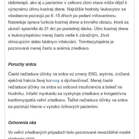
rádioterapii, ako aj u pacientov v celkovo zlom stave môže dôjsť k
výraznému útlmu kostnej drene. Najnižšie hodnoty leukocytov sa
všeobecne pozorujú po 6 -15 dňoch po podaní mitoxantronu.
Nasleduje úprava funkcie kostnej drene a krvného obrazu, ktorá sa
ukončí spravidla do 21 dní po poslednej dávke. Útlm kostnej drene
s leukocytopéniou menej často vedie k závažným, život
ohrozujúcim alebo fatálnym infekciám. Trombocytopénia je
pozorovaná menej často a anémia zriedkavo.
Poruchy srdca
Časté nežiaduce účinky na srdce sú zmeny EKG, arytmia, znížená
ejekčná frakcia ľavej ko
mor
y a dýchavičnosť. Menej časté
nežiaduce účinky na srdce sú srdcová insuficiencia a bolesť na
hrudníku. Infarkt myokardu sa vyskytuje zriedkavo a kongestívna
kardiomyopatia veľmi zriedkavo. Ťažké nežiaduce účinky na srdce
sa pozorujú hlavne u vysoko rizikových pacientov.
Ochorenia oka
Vo veľmi zriedkavých prípadoch bolo pozorované reverzibilné modré
sfarbenie sklér.