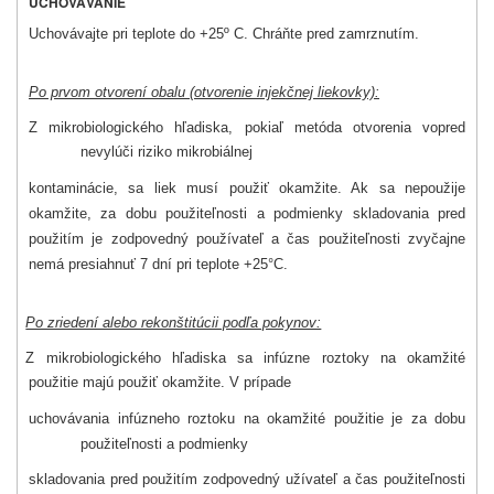
UCHOVÁVANIE
Uchovávajte pri teplote do +25º C. Chráňte pred zamrznutím.
Po prvom otvorení obalu (otvorenie injekčnej liekovky):
Z mikrobiologického hľadiska, pokiaľ metóda otvorenia vopred
nevylúči riziko mikrobiálnej
kontaminácie, sa liek musí použiť okamžite. Ak sa nepoužije
okamžite, za
dobu použiteľnosti a podmienky skladovania pred
použitím je zodpovedný používateľ a čas použiteľnosti zvyčajne
nemá presiahnuť 7 dní pri teplote +25°C.
Po zriedení alebo rekonštitúcii podľa pokynov:
Z mikrobiologického hľadiska sa infúzne roztoky na okamžité
použitie majú použiť okamžite. V prípade
uchovávania infúzneho roztoku na okamžité použitie je za
dobu
použiteľnosti a podmienky
skladovania pred použitím zodpovedný užívateľ a čas použiteľnosti