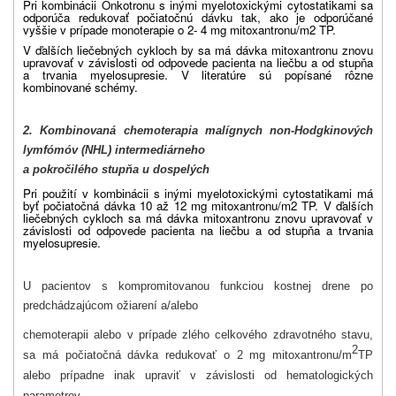
Pri kombinácii Onkotronu s inými myelotoxickými cytostatikami sa
odporúča redukovať počiatočnú dávku tak, ako je odporúčané
vyššie v prípade monoterapie o 2- 4 mg mitoxantronu/m2 TP.
V ďalších liečebných cykloch by sa má dávka mitoxantronu znovu
upravovať v závislosti od odpovede pacienta na liečbu a od stupňa
a trvania myelosupresie. V literatúre sú popísané rôzne
kombinované schémy.
2. Kombinovaná chemoterapia malígnych non-Hodgkinových
lymfómóv (NHL) intermediárneho
a pokročilého stupňa u dospelých
Pri použití v kombinácii s inými myelotoxickými cytostatikami má
byť počiatočná dávka 10 až 12 mg mitoxantronu/m2 TP. V ďalších
liečebných cykloch sa má dávka mitoxantronu znovu upravovať v
závislosti od odpovede pacienta na liečbu a od stupňa a trvania
myelosupresie.
U pacientov s kompromitovanou funkciou kostnej drene po
predchádzajúcom ožiarení a/alebo
chemoterapii alebo v prípade zlého celkového zdravotného stavu,
2
sa má počiatočná dávka redukovať o 2 mg mitoxantronu/m
TP
alebo prípadne inak upraviť v závislosti od hematologických
parametrov.