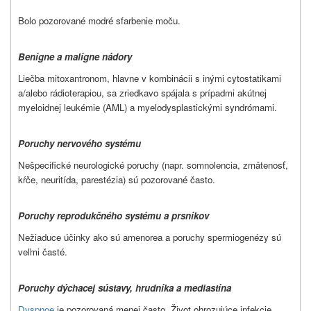
Bolo pozorované modré sfarbenie moču.
Benígne a malígne nádory
Liečba mitoxantronom, hlavne v kombinácii s inými cytostatikami
a/alebo rádioterapiou, sa zriedkavo spájala s prípadmi akútnej
myeloidnej leukémie (AML) a myelodysplastickými syndrómami.
Poruchy nervového systému
Nešpecifické neurologické poruchy (napr. somnolencia, zmätenosť,
kŕče, neuritída, parestézia) sú pozorované často.
Poruchy reprodukčného systému a prsníkov
Nežiaduce účinky ako sú amenorea a poruchy spermiogenézy sú
veľmi časté.
Poruchy dýchacej sústavy, hrudníka a mediastína
Dyspnoe
je pozorovaná menej často. Život ohrozujúce infekcie