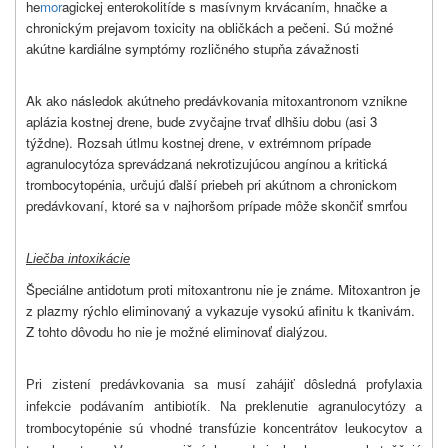
he
mor
agickej enterokolitíde s masívnym krvácaním, hnačke a
chronickým prejavom toxicity na obličkách a pečeni. Sú možné
akútne kardiálne symptómy rozličného stupňa závažnosti
Ak ako následok akútneho predávkovania mitoxantronom vznikne
aplázia kostnej drene, bude zvyčajne trvať dlhšiu dobu (asi 3
týždne). Rozsah útlmu kostnej drene, v extrémnom prípade
agranulocytóza sprevádzaná nekrotizujúcou angínou a kritická
trombocytopénia, určujú ďalší priebeh pri akútnom a chronickom
predávkovaní, ktoré sa v najhoršom prípade môže skončiť smrťou
Liečba intoxikácie
Špeciálne antidotum proti mitoxantronu nie je známe. Mitoxantron je
z plazmy rýchlo eliminovaný a vykazuje vysokú afinitu k tkanivám.
Z tohto dôvodu ho nie je možné eliminovať dialýzou.
Pri zistení predávkovania sa musí zahájiť dôsledná profylaxia
infekcie podávaním antibiotík. Na preklenutie agranulocytózy a
trombocytopénie sú vhodné transfúzie koncentrátov leukocytov a