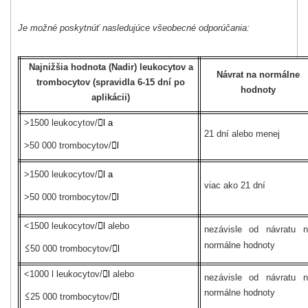
Je možné poskytnúť nasledujúce všeobecné odporúčania:
Najnižšia hodnota (Nadir) leukocytov a
Návrat na normálne
trombocytov (spravidla 6-15 dní po
hodnoty
aplikácii)
>1500 leukocytov/

l a
21 dní alebo menej
>50 000 trombocytov/

l
>1500 leukocytov/

l a
viac ako 21 dní
>50 000 trombocytov/

l
<1500 leukocytov/

l
alebo
nezávisle od návratu 
≤
normálne hodnoty
50 000 trombocytov/

l
<1000 l leukocytov/

l
alebo
nezávisle od návratu 
≤
normálne hodnoty
25 000 trombocytov/

l