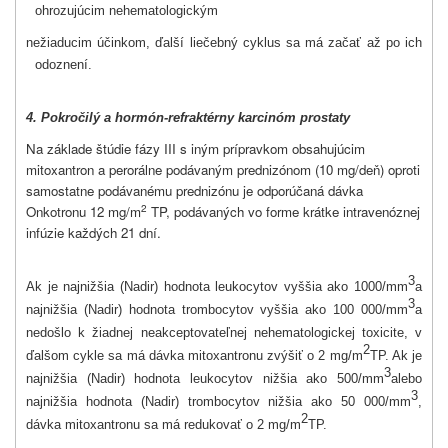
ohrozujúcim nehematologickým
nežiaducim účinkom, ďalší liečebný cyklus sa má začať až po ich
odoznení.
4. Pokročilý a hormón-refraktérny karcinóm prostaty
Na základe štúdie fázy III s iným prípravkom obsahujúcim
mitoxantron a perorálne podávaným prednizónom (10 mg/deň) oproti
samostatne podávanému prednizónu je odporúčaná dávka
2
Onkotronu 12 mg/m
TP, podávaných vo forme krátke intravenóznej
infúzie každých 21 dní.
3
Ak je najnižšia (Nadir) hodnota leukocytov vyššia ako 1000/mm
a
3
najnižšia (Nadir) hodnota trombocytov vyššia ako 100 000/mm
a
nedošlo k žiadnej neakceptovateľnej nehematologickej toxicite, v
2
ďalšom cykle sa má dávka mitoxantronu zvýšiť o 2 mg/m
TP. Ak je
3
najnižšia (Nadir) hodnota leukocytov nižšia ako 500/mm
alebo
3
najnižšia hodnota (Nadir) trombocytov nižšia ako 50 000/mm
,
2
dávka mitoxantronu sa má redukovať o 2 mg/m
TP.