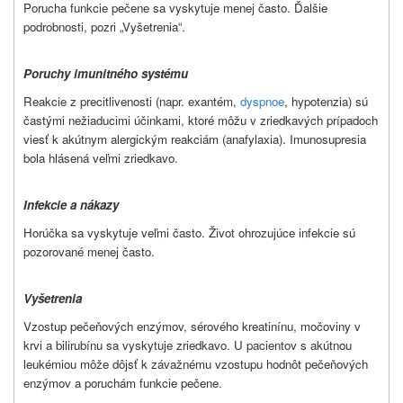
Porucha funkcie pečene sa vyskytuje menej často. Ďalšie
podrobnosti, pozri „Vyšetrenia“.
Poruchy imunitného systému
Reakcie z precitlivenosti (napr. exantém,
dyspnoe
, hypotenzia) sú
častými nežiaducimi účinkami, ktoré môžu v zriedkavých prípadoch
viesť k akútnym alergickým reakciám (anafylaxia). Imunosupresia
bola hlásená veľmi zriedkavo.
Infekcie a nákazy
Horúčka sa vyskytuje veľmi často. Život ohrozujúce infekcie sú
pozorované menej často.
Vyšetrenia
Vzostup pečeňových enzýmov, sérového kreatinínu, močoviny v
krvi a bilirubínu sa vyskytuje zriedkavo. U pacientov s akútnou
leukémiou môže dôjsť k závažnému vzostupu hodnôt pečeňových
enzýmov a poruchám funkcie pečene.