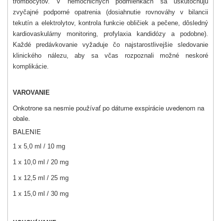
trombocytov. V nemocničných podmienkach sa uskutočňujú
zvyčajné podporné opatrenia (dosiahnutie rovnováhy v bilancii
tekutín a elektrolytov, kontrola funkcie obličiek a pečene, dôsledný
kardiovaskulárny monitoring, profylaxia kandidózy a podobne).
Každé predávkovanie vyžaduje čo najstarostlivejšie sledovanie
klinického nálezu, aby sa včas rozpoznali možné neskoré
komplikácie.
VAROVANIE
Onkotrone sa nesmie používať po dátume exspirácie uvedenom na
obale.
BALENIE
1 x 5,0 ml / 10 mg
1 x 10,0 ml / 20 mg
1 x 12,5 ml / 25 mg
1 x 15,0 ml / 30 mg