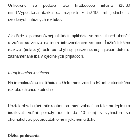
Onkotrone sa podáva ako krátkodobá infúzia (15-30
min.).Vypočítaná dávka sa rozpustí v 50-100 ml jedného z
uvedených infúznych roztokov.
Ak dôjde k paravenóznej infiltrácii, aplikácia sa musí ihneď ukončiť
a začne sa znovu na inom intravenóznom vstupe. Ťažké lokálne
reakcie (nekrózy) boli po chybnej paravenóznej injekcii doteraz
zaznamenané iba v ojedinelých prípadoch.
Intrapleurálna instilácia
Na intrapleurálnu instiláciu sa Onkotrone zriedi s 50 ml izotonického
roztoku chloridu sodného.
Roztok obsahujúci mitoxantron sa musí zahriať na telesnú teplotu a
instilovať veľmi pomaly (od 5 do 10 min) s vyhnutím sa
akémukoľvek pozorovateľnému injekčnému tlaku.
Dĺžka podávania