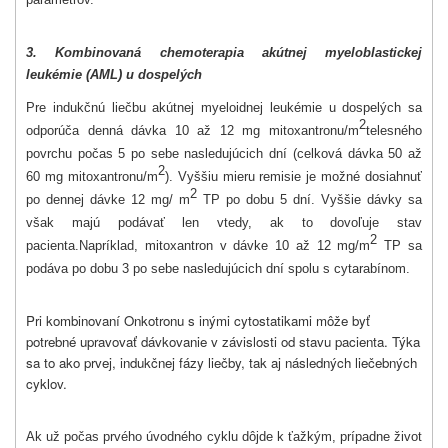
3. Kombinovaná chemoterapia akútnej myeloblastickej
leukémie (AML) u dospelých
Pre indukčnú liečbu akútnej myeloidnej leukémie u dospelých sa
2
odporúča denná dávka 10 až 12 mg mitoxantronu/m
telesného
povrchu počas 5 po sebe nasledujúcich dní (celková dávka 50 až
2
60 mg mitoxantronu/m
). Vyššiu mieru remisie je možné dosiahnuť
2
po dennej dávke 12 mg/ m
TP
po dobu 5 dní. Vyššie dávky sa
však majú podávať len vtedy, ak to dovoľuje stav
2
pacienta.
Napríklad, mitoxantron v dávke 10 až 12 mg/m
TP sa
podáva po dobu 3 po sebe nasledujúcich dní spolu s cytarabínom.
Pri kombinovaní Onkotronu s inými cytostatikami môže byť
potrebné upravovať dávkovanie v závislosti od stavu pacienta. Týka
sa to ako prvej, indukčnej fázy liečby, tak aj následných liečebných
cyklov.
Ak už počas prvého úvodného cyklu dôjde k ťažkým, prípadne život