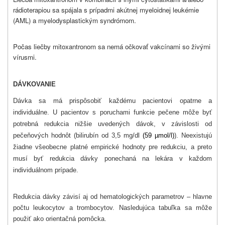
rádioterapiou sa spájala s prípadmi akútnej myeloidnej leukémie
(AML) a myelodysplastickým syndrómom.
Počas liečby mitoxantronom sa nemá očkovať vakcínami so živými
vírusmi.
DÁVKOVANIE
Dávka sa má prispôsobiť každému pacientovi opatrne a
individuálne. U pacientov s poruchami funkcie pečene môže byť
potrebná redukcia nižšie uvedených dávok, v závislosti od
pečeňových hodnôt (bilirubín od 3,5 mg/dl
(59 µmol/l)
). Neexistujú
žiadne všeobecne platné empirické hodnoty pre redukciu, a preto
musí byť redukcia dávky ponechaná na lekára v každom
individuálnom prípade.
Redukcia dávky závisí aj od hematologických parametrov – hlavne
počtu leukocytov a trombocytov. Nasledujúca tabuľka sa môže
použiť ako orientačná pomôcka.