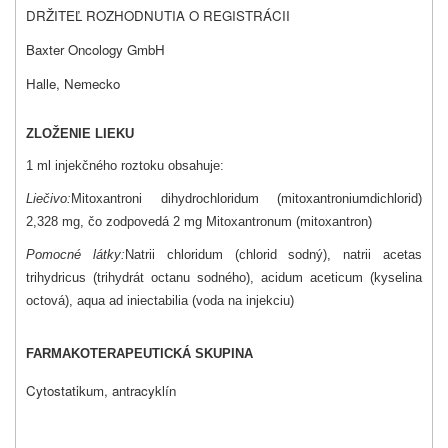
DRŽITEĽ ROZHODNUTIA O REGISTRÁCII
Baxter Oncology GmbH
Halle, Nemecko
ZLOŽENIE LIEKU
1 ml injekčného roztoku obsahuje:
Liečivo:
Mitoxantroni dihydrochloridum (mitoxantroniumdichlorid)
2,328 mg, čo zodpovedá 2 mg Mitoxantronum (mitoxantron)
Pomocné látky:
Natrii chloridum (chlorid sodný), natrii acetas
trihydricus (trihydrát octanu sodného), acidum aceticum (kyselina
octová), aqua ad iniectabilia (voda na injekciu)
FARMAKOTERAPEUTICKÁ SKUPINA
Cytostatikum, antracyklín