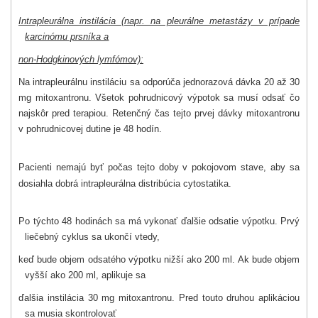
Intrapleurálna instilácia (napr. na pleurálne metastázy v prípade
karcinómu prsníka a
non-Hodgkinových lymfómov):
Na intrapleurálnu instiláciu sa odporúča jednorazová dávka 20 až 30
mg mitoxantronu. Všetok pohrudnicový výpotok sa musí odsať čo
najskôr pred terapiou. Retenčný čas tejto prvej dávky mitoxantronu
v pohrudnicovej dutine je 48 hodín.
Pacienti nemajú byť počas tejto doby v pokojovom stave, aby sa
dosiahla dobrá intrapleurálna distribúcia cytostatika.
Po týchto 48 hodinách sa má vykonať ďalšie odsatie výpotku. Prvý
liečebný cyklus sa ukončí vtedy,
keď bude objem odsatého výpotku nižší ako 200 ml. Ak bude objem
vyšší ako 200 ml, aplikuje sa
ďalšia instilácia 30 mg mitoxantronu. Pred touto druhou aplikáciou
sa musia skontrolovať