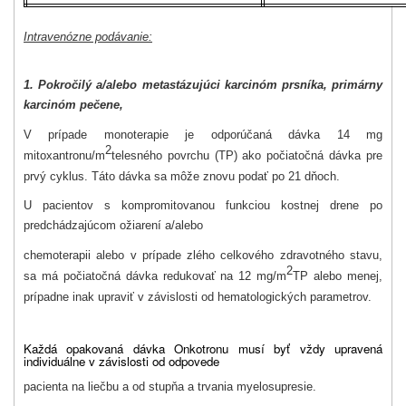
Intravenózne podávanie:
1. Pokročilý a/alebo metastázujúci karcinóm prsníka, primárny
karcinóm pečene,
V prípade monoterapie je odporúčaná dávka 14 mg
2
mitoxantronu/m
telesného povrchu (TP) ako počiatočná dávka pre
prvý cyklus. Táto dávka sa môže znovu podať po 21 dňoch.
U pacientov s kompromitovanou funkciou kostnej drene po
predchádzajúcom ožiarení a/alebo
chemoterapii alebo v prípade zlého celkového zdravotného stavu,
2
sa má počiatočná dávka redukovať na 12 mg/m
TP alebo menej,
prípadne inak upraviť v závislosti od hematologických parametrov.
Každá opakovaná dávka Onkotronu musí byť vždy upravená
individuálne v závislosti od odpovede
pacienta na liečbu a od stupňa a trvania myelosupresie.