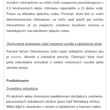
roztokmi mitoxantronu sa môžu čistiť suspenziou pozostávajúcou z
5,5 hmotnostných dielov chlórnanu vápenatého a 13 dielov vody.
Potom sa dôkladne opláchnu vodou. Prístroje, ktoré boli vo vnútri
dekontaminované chlórnanom, sa môžu opäť použiť pre roztoky
mitoxantronu až po preplachu zriedenou kyselinou octovou a
nasledujúcom viacnásobnom oplachu vodou
Ovplyvnenie schopnosti viesť motorové vozidlá a obsluhovať stroje
Pacienti liečení Onkontronom môžu trpieť vedľajšími účinkami ako
je
nauzea
, dávenie a cirkulačné poruchy. Ošetrujúci lekár musí
preto individuálne rozhodnúť o vedení motorových vozidiel alebo
obsluhe strojov.
Predávkovanie
Symptómy intoxikácie
Pri akútnom alebo chronickom predávkovaní dochádza k zosilneniu
pozorovaných nežiaducich účinkov (pozri časť Nežiaduce účinky).
Môže dôjsť k ulceráciám v ústach a žalúdočnom a črevnom trakte,