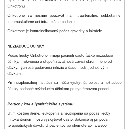
Onkotronu
Onkotrone sa nesmie používať na intraarteriálne, subkutánne,
intramuskulárne ani intratekálne podanie.
Onkotrone je kontraindikovaný počas gravidity a laktácie
NEŽIADUCE ÚČINKY
Počas liečby Onkotronom majú pacienti často ťažké nežiaduce
účinky. Frekvencia a stupeň závažnosti závisí okrem iného od
dávky, rýchlosti podávania infúzie a času medzi jednotlivými
dávkami.
Pri intrapleurálnej instilácii sa môže vyskytnúť bolesť a nežiaduce
účinky podobné nežiaducim účinkom po systémovom podaní.
Poruchy krvi a lymfatického systému
Útlm kostnej drene, leukopénia a neutropénia sa počas liečby
mitoxantronom môžu vyskytovať často, dokonca aj pri podaní
terapeutických dávok. U pacientov po chemoterapii a/alebo