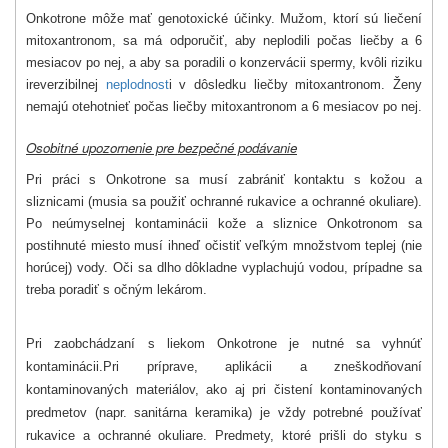
Onkotrone môže mať genotoxické účinky. Mužom, ktorí sú liečení
mitoxantronom, sa má odporučiť, aby neplodili počas liečby a 6
mesiacov po nej, a aby sa poradili o konzervácii spermy, kvôli riziku
ireverzibilnej
neplodnost
i v dôsledku liečby mitoxantronom. Ženy
nemajú otehotnieť počas liečby mitoxantronom a 6 mesiacov po nej.
Osobitné upozornenie pre bezpečné podávanie
Pri práci s Onkotrone sa musí zabrániť kontaktu s kožou a
sliznicami (musia sa použiť ochranné rukavice a ochranné okuliare).
Po neúmyselnej kontaminácii kože a sliznice Onkotronom sa
postihnuté miesto musí ihneď očistiť veľkým množstvom teplej (nie
horúcej) vody. Oči sa dlho dôkladne vyplachujú vodou, prípadne sa
treba poradiť s očným lekárom.
Pri zaobchádzaní s liekom Onkotrone je nutné sa vyhnúť
kontaminácii.
Pri príprave, aplikácii a zneškodňovaní
kontaminovaných materiálov, ako aj pri čistení kontaminovaných
predmetov (napr. sanitárna keramika) je vždy potrebné používať
rukavice a ochranné okuliare. Predmety, ktoré prišli do styku s