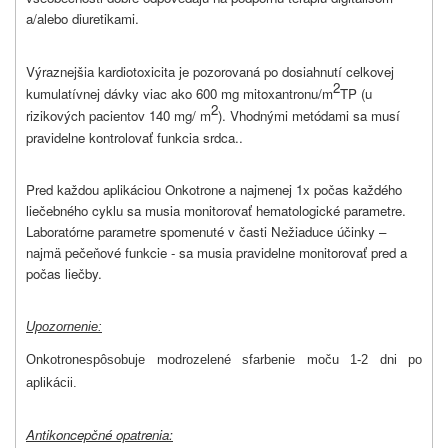
a/alebo diuretikami.
Výraznejšia kardiotoxicita je pozorovaná po dosiahnutí celkovej
2
kumulatívnej dávky viac ako 600 mg mitoxantronu/m
TP (u
2
rizikových pacientov 140 mg/ m
). Vhodnými metódami sa musí
pravidelne kontrolovať funkcia srdca..
Pred každou aplikáciou Onkotrone a najmenej 1x počas každého
liečebného cyklu sa musia monitorovať hematologické parametre.
Laboratórne parametre spomenuté v časti Nežiaduce účinky –
najmä pečeňové funkcie - sa musia pravidelne monitorovať pred a
počas liečby.
Upozornenie:
Onkotrone
spôsobuje modrozelené sfarbenie moču 1-2 dni po
aplikácii.
Antikoncepčné opatrenia: