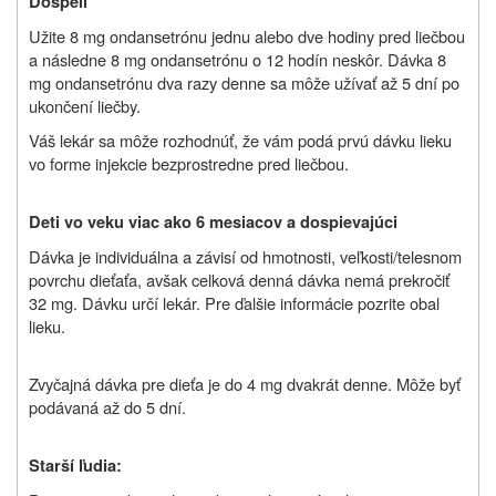
Dospelí
Užite 8 mg ondansetrónu jednu alebo dve hodiny pred liečbou
a následne 8 mg ondansetrónu o 12 hodín neskôr. Dávka 8
mg ondansetrónu dva razy denne sa môže užívať až 5 dní po
ukončení liečby.
Váš lekár sa môže rozhodnúť, že vám podá prvú dávku lieku
vo forme injekcie bezprostredne pred liečbou.
Deti vo veku viac ako 6 mesiacov a dospievajúci
Dávka je individuálna a závisí od hmotnosti, veľkosti/telesnom
povrchu dieťaťa, avšak celková denná dávka nemá prekročiť
32 mg. Dávku určí lekár. Pre ďalšie informácie pozrite obal
lieku.
Zvyčajná dávka pre dieťa je do 4 mg dvakrát denne. Môže byť
podávaná až do 5 dní.
Starší ľudia: