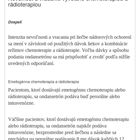
rádioterapiou
Dospelí
Intenzita nevoľnosti a vracania pri liečbe nádorových ochorení
sa mení v závislosti od použitých dávok liekov a kombinácie
režimov chemoterapie a rádioterapie. Voľba dávky a spôsobu
podania ondansetrónu sa má prispôsobiť a zvoliť podľa nižšie
uvedených odporúčaní.
Emetogénna chemoterapia a rádioterapia
Pacientom, ktorí dostávajú emetogénnu chemoterapiu alebo
rádioterapiu, sa ondansetrón podáva buď perorálne alebo
intravenózne.
Väčšine pacientov, ktorí dostávajú emetogénnu chemoterapiu
alebo rádioterapiu, sa ondansetrón najskôr podáva
intravenózne, bezprostredne pred liečbou a následne sa
prechádza na perorálne podávanie 8 mg dávok každých 12