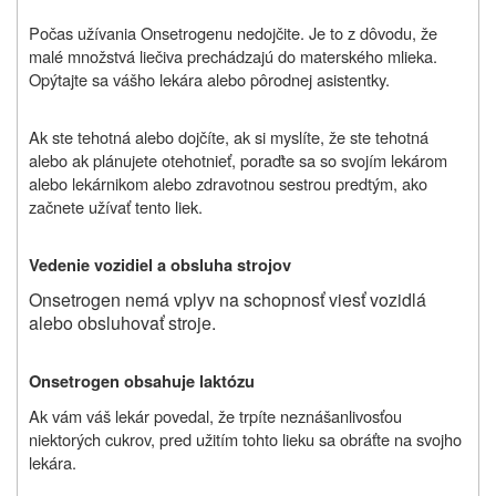
Počas užívania Onsetrogenu nedojčite. Je to z dôvodu, že
malé množstvá liečiva prechádzajú do materského mlieka.
Opýtajte sa vášho lekára alebo pôrodnej asistentky.
Ak ste tehotná alebo dojčíte, ak si myslíte, že ste tehotná
alebo ak plánujete otehotnieť, poraďte sa so svojím lekárom
alebo lekárnikom alebo zdravotnou sestrou predtým, ako
začnete užívať tento liek.
Vedenie vozidiel a obsluha strojov
Onsetrogen nemá vplyv na schopnosť viesť vozidlá
alebo obsluhovať stroje.
Onsetrogen obsahuje laktózu
Ak vám váš lekár povedal, že trpíte neznášanlivosťou
niektorých cukrov, pred užitím tohto lieku sa obráťte na svojho
lekára.