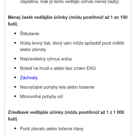
cisplatina, inak je tento vedľajší účinok menej častý)
Menej časté vedľajšie účinky (môžu postihnúť až 1 zo 100
ľudí)
Štikútanie
Nízky krvný tlak, ktorý vám môže spôsobiť pocit mdlôb
alebo závraty
Nepravidelný rytmus srdca
Bolesť na hrudi s alebo bez zmien EKG
Záchvaty
Nezvyčajné pohyby tela alebo trasenie
Mimovoľné pohyby očí
Zriedkavé vedľajšie účinky (môžu postihnúť až 1 z 1 000
ľudí)
Pocit závratu alebo točenia hlavy