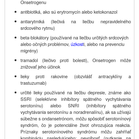
Onsetrogenu
antibiotiká, ako sú erytromycín alebo ketokonazol
antiarytmiká (liečivá na liečbu nepravidelného
srdcového rytmu)
beta-blokátory (používané na liečbu určitých srdcových
alebo očných problémov,
úzkost
i, alebo na prevenciu
migrény)
tramadol (liečivo proti bolesti), Onsetrogen môže
znižovať jeho účinok
lieky proti rakovine (obzvlášť antracyklíny a
trastuzumab)
určité lieky používané na liečbu depresie, známe ako
SSRI (selektívne inhibítory spätného vychytávania
serotonínu) alebo SNRI (inhibítory spätného
vychytávania serotonínu a noradrenalínu), ak sa užívajú
súbežne s ondansetrónom, môžu spôsobiť serotonínový
syndróm, čo je potenciálne život ohrozujúca reakcia.
Príznaky serotonínového syndrómu môžu zahŕňať
kombináciu nasledujúceho: nevoľnosť (nutkanie na