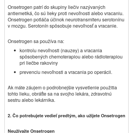
Onsetrogen patrí do skupiny liečiv nazývaných
antiemetiká, čo sú lieky proti nevoľnosti alebo vracaniu.
Onsetrogen potláča účinok neurotransmiteru serotonínu
v mozgu. Serotonín spôsobuje nevoľnosť a vracanie.
Onsetrogen sa používa na:
kontrolu nevoľnosti (nauzey) a vracania
spôsobených chemoterapiou alebo rádioterapiou
pri liečbe rakoviny
prevenciu nevoľnosti a vracania po operácii.
Ak máte záujem o podrobnejšie vysvetlenie použitia
tohto lieku, obráťte sa na svojho lekára, zdravotnú
sestru alebo lekárnika.
2. Čo potrebujete vedieť predtým, ako užijete Onsetrogen
Neužívajte Onsetrogen