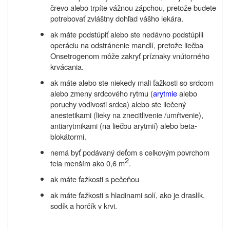
črevo alebo trpíte vážnou zápchou, pretože budete
potrebovať zvláštny dohľad vášho lekára.
ak máte podstúpiť alebo ste nedávno podstúpili
operáciu na odstránenie mandlí, pretože liečba
Onsetrogenom môže zakryť príznaky vnútorného
krvácania.
ak máte alebo ste niekedy mali ťažkosti so srdcom
alebo zmeny srdcového rytmu (
arytmie
alebo
poruchy vodivosti srdca) alebo ste liečený
anestetikami (lieky na znecitlivenie /umŕtvenie),
antiarytmikami (na liečbu arytmií) alebo beta-
blokátormi.
nemá byť podávaný deťom s celkovým povrchom
2
tela menším ako 0,6 m
.
ak máte ťažkosti s pečeňou
ak máte ťažkosti s hladinami solí, ako je draslík,
sodík a horčík v krvi.