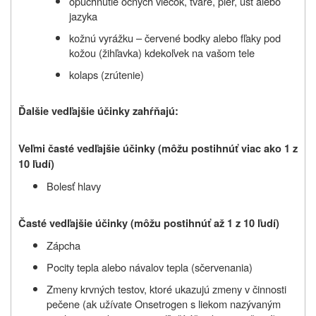
opuchnutie očných viečok, tváre, pier, úst alebo
jazyka
kožnú vyrážku – červené bodky alebo fľaky pod
kožou (žihľavka) kdekoľvek na vašom tele
kolaps (zrútenie)
Ďalšie vedľajšie účinky zahŕňajú:
Veľmi časté vedľajšie účinky (môžu postihnúť viac ako 1 z
10 ľudí)
Bolesť hlavy
Časté vedľajšie účinky (môžu postihnúť až 1 z 10 ľudí)
Zápcha
Pocity tepla alebo návalov tepla (sčervenania)
Zmeny krvných testov, ktoré ukazujú zmeny v činnosti
pečene (ak užívate Onsetrogen s liekom nazývaným