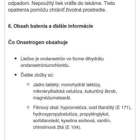
odpadom. Nepoužitý liek vráťte do lekárne. Tieto
opatrenia pomôžu chrániť životné prostredie.
6. Obsah balenia a ďalšie informácie
Čo Onsetrogen obsahuje
Liečivo je
ondansetrón vo forme dihydrátu
ondansetróniumchloridu.
Ďalšie zložky sú:
Jadro tablety: monohydrát laktózy,
mikrokryštalická celulóza, kukuričný škrob,
magnéziumstearát.
Filmový obal: hypromelóza, oxid titaničitý (E 171),
hydroxypropylcelulóza, propylénglykol,
sorbitanoleát, kyselina sorbová, vanilín,
chinolínová žltá (E 104).