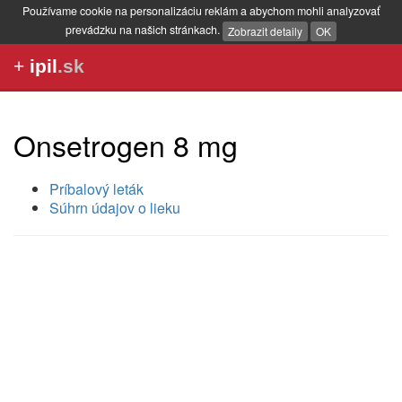
Používame cookie na personalizáciu reklám a abychom mohli analyzovať
prevádzku na našich stránkach.
Zobrazit detaily
OK
+
ipil
.sk
Onsetrogen 8 mg
Príbalový leták
Súhrn údajov o lieku