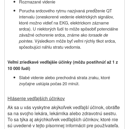
Rozmazané videnie
Porucha srdcového rytmu nazývaná predĺženie QT
intervalu (oneskorené vedenie elektrických signálov,
ktoré možno vidieť na EKG, elektrickom zázname
srdca). U niektorých ľudí to môže spôsobiť potenciálne
závažné ochorenie srdca, známe ako
torsade de
pointes
. Výsledkom môže byť veľmi rýchly tlkot srdca,
spôsobujúci náhlu stratu vedomia.
Veľmi zriedkavé vedľajšie účinky (môžu postihnúť až 1 z
10 000 ľudí)
Slabé videnie alebo prechodná strata zraku, ktoré
zvyčajne ustúpia počas 20 minút.
Hlásenie vedľajších účinkov
Ak sa u vás vyskytne akýkoľvek vedľajší účinok, obráťte
sa na svojho lekára, lekárnika alebo zdravotnú sestru.
To sa týka aj akýchkoľvek vedľajších účinkov, ktoré nie
sú uvedené v tejto písomnej informácii pre používateľa.