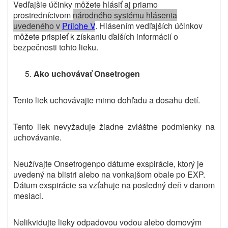
Vedľajšie účinky môžete hlásiť aj priamo
prostredníctvom
národného systému hlásenia
uvedeného v
Prílohe V
. Hlásením vedľajších účinkov
môžete prispieť k získaniu ďalších informácií o
bezpečnosti tohto lieku.
Ako uchovávať Onsetrogen
Tento liek uchovávajte mimo dohľadu a dosahu detí.
Tento liek nevyžaduje žiadne zvláštne podmienky na
uchovávanie.
Neužívajte
Onsetrogen
po dátume exspirácie, ktorý je
uvedený na blistri alebo na vonkajšom obale po EXP.
Dátum exspirácie sa vzťahuje na posledný deň v danom
mesiaci.
Nelikvidujte lieky odpadovou vodou alebo domovým