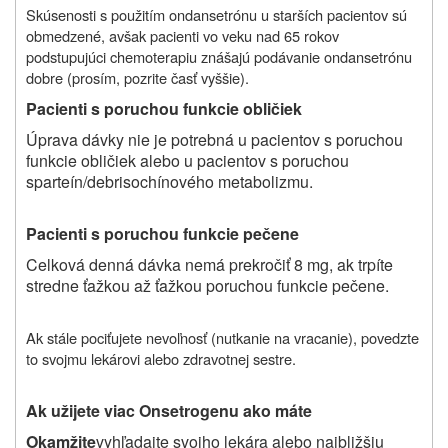
Skúsenosti s použitím ondansetrónu u starších pacientov sú
obmedzené, avšak pacienti vo veku nad 65 rokov
podstupujúci chemoterapiu znášajú podávanie ondansetrónu
dobre (prosím, pozrite časť vyššie).
Pacienti s poruchou funkcie obličiek
Úprava dávky nie je potrebná u pacientov s poruchou
funkcie obličiek alebo u pacientov s poruchou
sparteín/debrisochínového metabolizmu.
Pacienti s poruchou funkcie
pečene
Celková denná dávka nemá prekročiť 8 mg, ak trpíte
stredne ťažkou až ťažkou poruchou funkcie pečene.
Ak stále pociťujete nevoľnosť (nutkanie na vracanie), povedzte
to svojmu lekárovi alebo zdravotnej sestre.
Ak užijete viac Onsetrogenu ako máte
Okamžite
vyhľadajte svojho lekára alebo najbližšiu