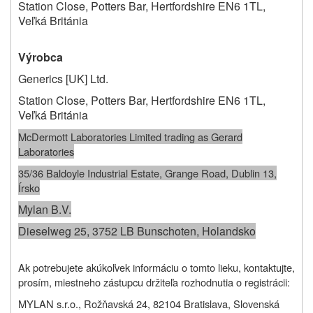
Station Close, Potters Bar, Hertfordshire EN6 1TL,
Veľká Británia
Výrobca
Generics [UK] Ltd.
Station Close, Potters Bar, Hertfordshire EN6 1TL,
Veľká Británia
McDermott Laboratories Limited trading as Gerard
Laboratories
35/36 Baldoyle Industrial Estate, Grange Road, Dublin 13,
Írsko
Mylan B.V.
Dieselweg 25, 3752 LB Bunschoten, Holandsko
Ak potrebujete akúkoľvek informáciu o tomto lieku, kontaktujte,
prosím, miestneho zástupcu držiteľa rozhodnutia o registrácii:
MYLAN s.r.o., Rožňavská 24, 82104 Bratislava, Slovenská