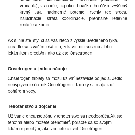
vracanie), vracanie, nepokoj, hnačka, horúčka, zvýšený
krvný tlak, nadmerné potenie, rýchly tep srdca,
halucinácie, strata koordinácie, prehnané reflexné
reakcie a kóma.
Ak si nie ste istý, či sa vás niečo z vyššie uvedeného týka,
poraďte sa s vaším lekárom, zdravotnou sestrou alebo
lekárnikom predtým, ako užijete Onsetrogen.
Onsetrogen a jedlo a nápoje
Onsetrogen tablety sa môžu užívať nezávisle od jedla. Jedlo
neovplyvňuje účinok Onsetrogenu. Tablety sa majú zapiť
pohárom vody.
Tehotenstvo a dojčenie
Užívanie ondansetrónu v tehotenstve sa neodporúča.
Ak ste
tehotná alebo môžete otehotnieť, poraďte sa so svojím
lekárom predtým, ako začnete užívať Onsetrogen.