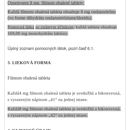
Onsetrogen 8 mg, filmom obalené tablety:
Každá filmom obalená tableta obsahuje 8 mg ondansetrónu
(vo forme dihydrátu ondansetróniumchloridu).
Pomocná látka
so známym účinkom
: každá tableta obsahuje
169,00 mg monohydrátu laktózy.
Úplný zoznam pomocných látok, pozri časť 6.1.
3. LIEKOVÁ FORMA
Filmom obalená tableta
Každá
4 mg filmom obalená tableta je svetložltá a bikonvexná,
s vyrazeným nápisom „41“ na jednej strane
.
Každá
8 mg filmom obalená tableta je svetložltá a bikonvexná,
s vyrazeným nápisom „42“ na jednej strane
.