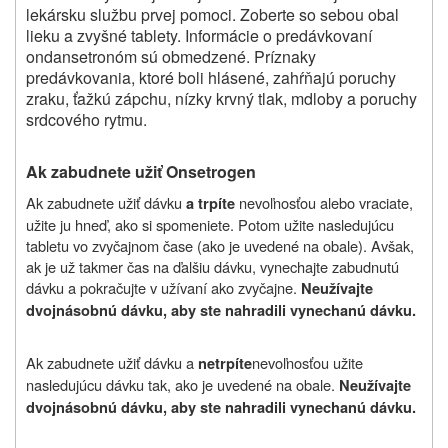
lekársku službu prvej pomoci. Zoberte so sebou obal
lieku a zvyšné tablety. Informácie o predávkovaní
ondansetronóm sú obmedzené. Príznaky
predávkovania, ktoré boli hlásené, zahŕňajú poruchy
zraku, ťažkú zápchu, nízky krvný tlak, mdloby a poruchy
srdcového rytmu.
Ak zabudnete užiť Onsetrogen
Ak zabudnete užiť dávku
nevoľnosťou alebo vraciate,
a trpíte
užite ju hneď, ako si spomeniete. Potom užite nasledujúcu
tabletu vo zvyčajnom čase (ako je uvedené na obale). Avšak,
ak je už takmer čas na ďalšiu dávku, vynechajte zabudnutú
dávku a pokračujte v užívaní ako zvyčajne.
Neužívajte
dvojnásobnú dávku, aby ste nahradili vynechanú dávku.
Ak zabudnete užiť dávku a
nevoľnosťou
užite
netrpíte
nasledujúcu dávku tak, ako je uvedené na obale.
Neužívajte
dvojnásobnú dávku, aby ste nahradili vynechanú dávku.