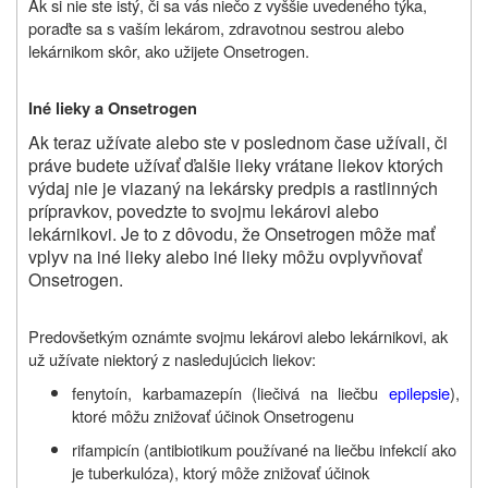
Ak si nie ste istý, či sa vás niečo z vyššie uvedeného týka,
poraďte sa s vaším lekárom, zdravotnou sestrou alebo
lekárnikom skôr, ako užijete Onsetrogen.
Iné lieky a Onsetrogen
Ak teraz užívate alebo ste v poslednom čase užívali, či
práve budete užívať ďalšie lieky vrátane liekov ktorých
výdaj nie je viazaný na lekársky predpis a rastlinných
prípravkov, povedzte to svojmu lekárovi alebo
lekárnikovi. Je to z dôvodu, že Onsetrogen môže mať
vplyv na iné lieky alebo iné lieky môžu ovplyvňovať
Onsetrogen.
Predovšetkým oznámte svojmu lekárovi alebo lekárnikovi, ak
už užívate niektorý z nasledujúcich liekov:
fenytoín, karbamazepín (liečivá na liečbu
epilepsie
),
ktoré môžu znižovať účinok Onsetrogenu
rifampicín (antibiotikum používané na liečbu infekcií ako
je tuberkulóza), ktorý môže znižovať účinok