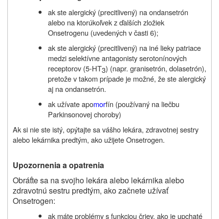
ak ste alergický (precitlivený) na ondansetrón
alebo na ktorúkoľvek z ďalších zložiek
Onsetrogenu (uvedených v časti 6);
ak ste alergický (precitlivený) na iné lieky patriace
medzi selektívne antagonisty serotonínových
receptorov (5‑HT
) (napr. granisetrón, dolasetrón),
3
pretože v takom prípade je možné, že ste alergický
aj na ondansetrón.
ak užívate apo
mor
fín (používaný na liečbu
Parkinsonovej choroby)
Ak si nie ste istý, opýtajte sa vášho lekára, zdravotnej sestry
alebo lekárnika predtým, ako užijete Onsetrogen.
Upozornenia a opatrenia
Obráťte sa na svojho lekára alebo lekárnika alebo
zdravotnú sestru predtým, ako začnete užívať
Onsetrogen:
ak máte problémy s funkciou čriev, ako je upchaté