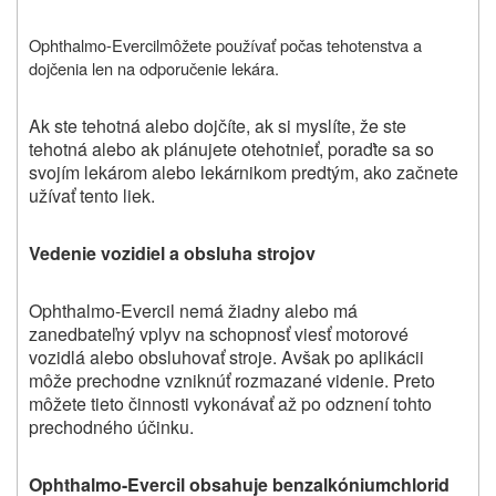
Ophthalmo-Evercil
môžete používať počas tehotenstva a
dojčenia len na odporučenie lekára.
Ak ste tehotná alebo dojčíte, ak si myslíte, že ste
tehotná alebo ak plánujete otehotnieť, poraďte sa so
svojím lekárom alebo lekárnikom predtým, ako začnete
užívať tento liek.
Vedenie vozidiel a obsluha strojov
Ophthalmo-Evercil nemá žiadny alebo má
zanedbateľný vplyv na schopnosť viesť motorové
vozidlá alebo obsluhovať stroje. Avšak po aplikácii
môže prechodne vzniknúť rozmazané videnie. Preto
môžete tieto činnosti vykonávať až po odznení tohto
prechodného účinku.
Ophthalmo-Evercil obsahuje benzalkóniumchlorid