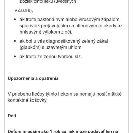
zložiek tohto lieku (uvedených
v časti 6),
ak trpíte bakteriálnym alebo vírusovým zápalom
spojoviek prejavujúcim sa hlienovým (niekedy až
hnisavým) výtokom z očí,
ak bol u vás diagnostikovaný zelený zákal
(glaukóm) s uzavretým uhlom,
ak trpíte zníženou tvorbou sĺz.
Upozornenia a opatrenia
V priebehu liečby týmto liekom sa nemajú nosiť mäkké
kontaktné šošovky.
Deti
Deťom mladším ako 1 rok sa liek môže podávať len na