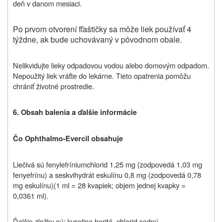
deň v danom mesiaci.
Po prvom otvorení fľaštičky sa môže liek používať 4
týždne, ak bude uchovávaný v pôvodnom obale.
Nelikvidujte lieky odpadovou vodou alebo domovým odpadom.
Nepoužitý liek vráťte do lekárne. Tieto opatrenia pomôžu
chrániť životné prostredie.
6. Obsah balenia a ďalšie informácie
Čo
Ophthalmo-Evercil
obsahuje
Liečivá sú fenylefríniumchlorid 1,25 mg (zodpovedá 1,03 mg
fenyefrínu) a seskvihydrát eskulínu 0,8 mg (zodpovedá 0,78
mg eskulínu
)
(1 ml = 28 kvapiek; objem jednej kvapky =
0,0361 ml).
Ďalšie zložky sú: kyselina boritá, chlorid sodný,