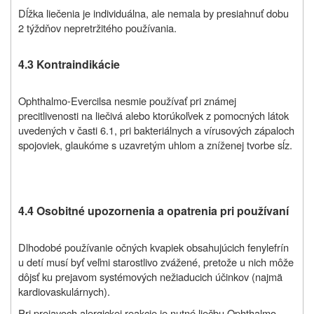
Dĺžka liečenia je individuálna, ale nemala by presiahnuť dobu
2 týždňov nepretržitého používania.
4.3 Kontraindikácie
Ophthalmo-Evercil
sa nesmie používať pri známej
precitlivenosti na liečivá alebo ktorúkoľvek z pomocných látok
uvedených v časti 6.1, pri bakteriálnych a vírusových zápaloch
spojoviek, glaukóme s uzavretým uhlom a zníženej tvorbe sĺz.
4.4 Osobitné upozornenia a opatrenia pri používaní
Dlhodobé používanie očných kvapiek obsahujúcich fenylefrín
u detí musí byť veľmi starostlivo zvážené, pretože u nich môže
dôjsť ku prejavom systémových nežiaducich účinkov (najmä
kardiovaskulárnych
)
.
Pri prejavoch alergickej reakcie je nutné liečbu Ophthalmo-