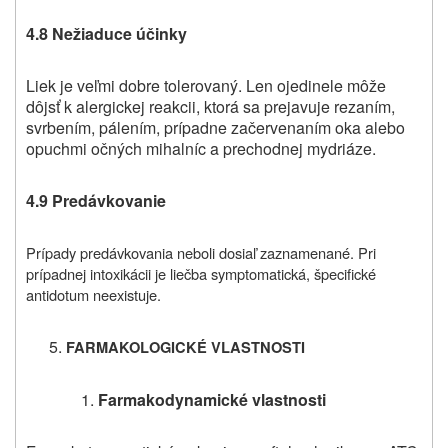
4.8 Nežiaduce účinky
Liek je veľmi dobre tolerovaný. Len ojedinele môže
dôjsť k alergickej reakcii, ktorá sa prejavuje rezaním,
svrbením, pálením, prípadne začervenaním oka alebo
opuchmi očných mihalníc a prechodnej mydriáze.
4.9 Predávkovanie
Prípady predávkovania neboli dosiaľ zaznamenané. Pri
prípadnej intoxikácii je liečba symptomatická, špecifické
antidotum neexistuje.
FARMAKOLOGICKÉ VLASTNOSTI
Farmakodynamické vlastnosti