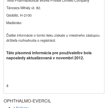
Teva Pharmaceutical Works Private Limited Company
Táncsics Mihály út. 82.
Gödöllö, H-2100
Maďarsko
Ďalšie informácie o tomto lieku získate u miestneho zástupcu
držiteľa rozhodnutia o registrácii.
Táto písomná informácia pre používateľov bola
naposledy aktualizovaná v novembri 2012.
4
OPHTHALMO-EVERCIL
^ Nahoru