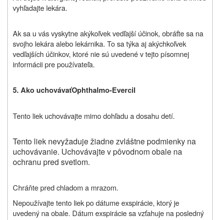
vyhľadajte lekára.
Ak sa u vás vyskytne akýkoľvek vedľajší účinok, obráťte sa na
svojho lekára alebo lekárnika. To sa týka aj akýchkoľvek
vedľajších účinkov, ktoré nie sú uvedené v tejto písomnej
informácii pre používateľa.
5. Ako uchovávať
Ophthalmo-Evercil
Tento liek uchovávajte mimo dohľadu a dosahu detí.
Tento liek nevyžaduje žiadne zvláštne podmienky na
uchovávanie. Uchovávajte v pôvodnom obale na
ochranu pred svetlom.
Chráňte pred chladom a mrazom.
Nepoužívajte tento liek po dátume exspirácie, ktorý je
uvedený
na obale.
Dátum exspirácie sa vzťahuje na posledný