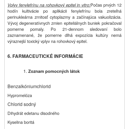
Vplyv fenylefrínu na rohovkový epitel in vitro:
Počas prvých 12
hodín kultivácie po aplikácii fenylefrínu bola zreteľná
perinukleárna zrnitosť cytoplazmy a začínajúca vakuolizácia.
Vývoj degeneratívnych zmien epiteliálnych buniek pokračoval
pomerne pomaly. Po 21-dennom sledovaní bolo
zaznamenané, že pomerne dlhá expozícia kultúry nemá
výraznejší toxický vplyv na rohovkový epitel.
6. FARMACEUTICKÉ INFORMÁCIE
Zoznam pomocných látok
Benzalkóniumchlorid
Hypromelóza
Chlorid sodný
Dihydrát edetanu disodného
Kyselina boritá