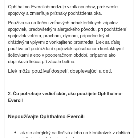
Ophthalmo-Evercil
obmedzuje vznik opuchov, prekrvenie
spojovky a zmierňuje príznaky podráždenia oka.
Používa sa na liečbu zdĺhavých nebakteriálnych zápalov
spojoviek, predovšetkým alergického pôvodu, pri podráždení
spojoviek vetrom, prachom, dymom, prípadne inými
dráždivými vplyvmi z vonkajšieho prostredia. Liek sa ďalej
používa pri podráždení spojoviek spôsobenom kontaktnými
šošovkami alebo v pooperačnom období, prípadne ako
doplnková liečba pri zápale beľma.
Liek môžu používať dospelí, dospievajúci a deti.
2. Čo potrebuje vedieť skôr, ako použijete
O
phthalmo
-
E
vercil
Nepoužívajte Ophthalmo-Evercil:
ak ste alergický
na liečivá alebo na ktorúkoľvek z ďalších