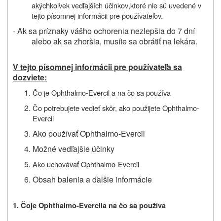
akýchkoľvek vedľajších účinkov
,
ktoré nie sú uvedené v
tejto písomnej informácii pre používateľov.
- Ak sa príznaky vášho ochorenia nezlepšia do 7 dní
alebo ak sa zhoršia, musíte sa obrátiť na lekára.
V tejto písomnej informácii pre používateľa sa
dozviete:
Čo je Ophthalmo-Evercil
a na čo sa
používa
Čo potrebujete vedieť skôr,
ako použijete Ophthalmo-
Evercil
Ako používať Ophthalmo-Evercil
Možné vedľajšie účinky
Ako uchovávať Ophthalmo-Evercil
Obsah balenia a ďalšie informácie
1. Čo
je
O
phthalmo
-E
vercil
a
na
čo sa používa