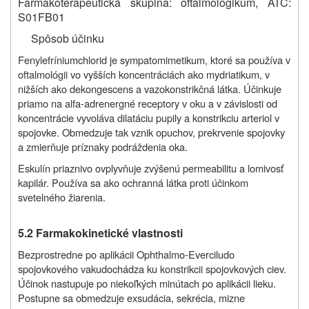
Farmakoterapeutická skupina: oftalmologikum, ATC:
S01FB01
Spôsob účinku
Fenylefríniumchlorid je sympatomimetikum, ktoré sa používa v
oftalmológii vo vyšších koncentráciách ako mydriatikum, v
nižších ako dekongescens a vazokonstrikčná látka. Účinkuje
priamo na alfa-adrenergné receptory v oku a v závislosti od
koncentrácie vyvoláva dilatáciu pupily a konstrikciu arteriol v
spojovke. Obmedzuje tak vznik opuchov, prekrvenie spojovky
a zmierňuje príznaky podráždenia oka.
Eskulín priaznivo ovplyvňuje zvýšenú permeabilitu a lomivosť
kapilár. Používa sa ako ochranná látka proti účinkom
svetelného žiarenia.
5.2 Farmakokinetické vlastnosti
Bezprostredne po aplikácii Ophthalmo-Evercilu
do
spojovkového vaku
dochádza ku konstrikcii spojovkových ciev.
Účinok nastupuje po niekoľkých minútach po aplikácii lieku.
Postupne sa obmedzuje exsudácia, sekrécia, mizne