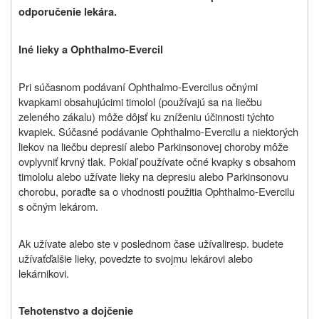
odporučenie lekára.
Iné lieky a Ophthalmo-Evercil
Pri súčasnom podávaní
Ophthalmo-Evercilu
s očnými
kvapkami obsahujúcimi timolol (používajú sa na liečbu
zeleného zákalu) môže dôjsť ku zníženiu účinnosti týchto
kvapiek. Súčasné podávanie Ophthalmo-Evercilu a niektorých
liekov na liečbu depresií alebo Parkinsonovej choroby môže
ovplyvniť krvný tlak. Pokiaľ používate očné kvapky s obsahom
timololu alebo užívate lieky na depresiu alebo Parkinsonovu
chorobu, poraďte sa o vhodnosti použitia Ophthalmo-Evercilu
s očným lekárom.
Ak
užívate
alebo ste v poslednom čase
užívali
resp. budete
užívať
ďalšie lieky, povedzte to svojmu lekárovi alebo
lekárnikovi.
Tehotenstvo a dojčenie