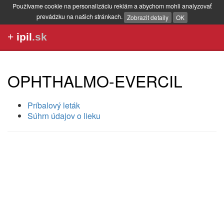
Používame cookie na personalizáciu reklám a abychom mohli analyzovať
prevádzku na našich stránkach.
Zobrazit detaily
OK
+
ipil
.sk
OPHTHALMO-EVERCIL
Príbalový leták
Súhrn údajov o lieku