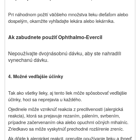
Pri náhodnom požití väčšieho množstva lieku dieťaťom alebo
dospelým, okamžite vyhľadajte lekára alebo lekárnika.
Ak zabudnete použiť Ophthalmo-Evercil
Nepoužívajte dvojnásobnú dávku, aby ste nahradili
vynechanú dávku.
4. Možné vedľajšie účinky
Tak ako všetky lieky, aj tento liek môže spôsobovať vedľajšie
účinky, hoci sa neprejavia u každého.
Ojedinele môže vzniknúť reakcia z precilivenosti (alergická
reakcia), ktorá sa prejavuje rezaním, pálením, svrbením,
prípadne začervenaním oka alebo opuchmi očných mihalníc.
Zriedkavo sa môže vyskytnúť prechodné rozšírenie zreníc.
Ak dôjde k alergickej reakcii, prerušte používanie lieku a ihneď