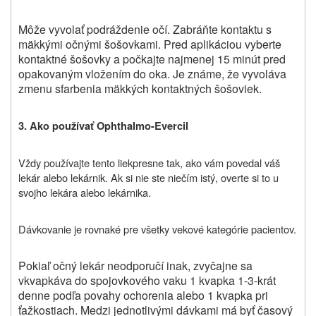
Môže vyvolať podráždenie očí. Zabráňte kontaktu s
mäkkými očnými šošovkami. Pred aplikáciou vyberte
kontaktné šošovky a počkajte najmenej 15 minút pred
opakovaným vložením do oka. Je známe, že vyvoláva
zmenu sfarbenia mäkkých kontaktných šošoviek.
3. Ako používať Ophthalmo-Evercil
Vždy
po
užívajte
tento liek
presne tak, ako vám povedal váš
lekár
alebo lekárnik
. Ak si nie ste niečím istý, overte si to u
svojho lekára alebo lekárnika.
Dávkovanie je rovnaké pre všetky vekové kategórie pacientov.
Pokiaľ očný lekár neodporučí inak, zvyčajne sa
vkvapkáva do spojovkového vaku 1 kvapka 1-3-krát
denne podľa povahy ochorenia alebo 1 kvapka pri
ťažkostiach. Medzi jednotlivými dávkami má byť časový