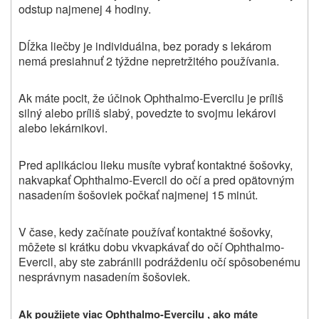
odstup najmenej 4 hodiny.
Dĺžka liečby je individuálna, bez porady s lekárom
nemá presiahnuť 2 týždne nepretržitého používania.
Ak máte pocit, že účinok Ophthalmo-Evercilu je príliš
silný alebo príliš slabý, povedzte to svojmu lekárovi
alebo lekárnikovi.
Pred aplikáciou lieku musíte vybrať kontaktné šošovky,
nakvapkať Ophthalmo-Evercil do očí a pred opätovným
nasadením šošoviek počkať najmenej 15 minút.
V čase, kedy začínate používať kontaktné šošovky,
môžete si krátku dobu vkvapkávať do očí Ophthalmo-
Evercil, aby ste zabránili podráždeniu očí spôsobenému
nesprávnym nasadením šošoviek.
Ak použijete viac
Ophthalmo-Evercilu , ako máte