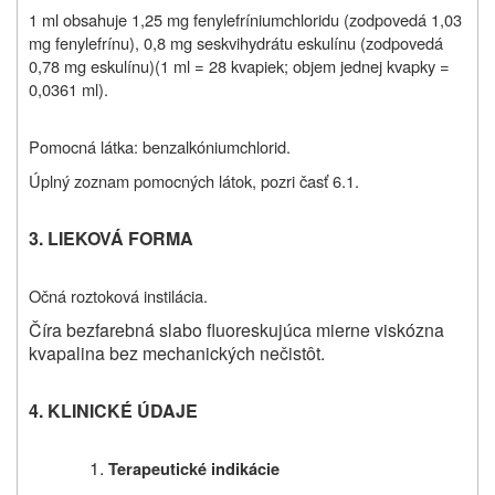
1 ml obsahuje 1,25 mg fenylefríniumchloridu (zodpovedá 1,03
mg fenylefrínu
)
, 0,8 mg seskvihydrátu eskulínu (zodpovedá
0,78 mg eskulínu
)
(1 ml = 28 kvapiek; objem jednej kvapky =
0,0361 ml).
Pomocná látka: benzalkóniumchlorid.
Úplný zoznam pomocných látok, pozri časť 6.1.
3. LIEKOVÁ FORMA
Očná roztoková instilácia.
Číra bezfarebná slabo fluoreskujúca mierne viskózna
kvapalina bez mechanických nečistôt.
4. KLINICKÉ ÚDAJE
Terapeutické indikácie