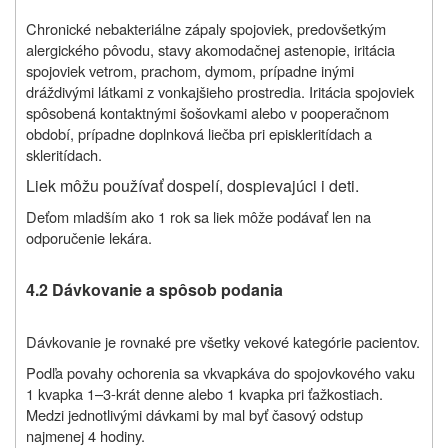
Chronické nebakteriálne zápaly spojoviek, predovšetkým
alergického pôvodu, stavy akomodačnej astenopie, iritácia
spojoviek vetrom, prachom, dymom, prípadne inými
dráždivými látkami z vonkajšieho prostredia. Iritácia spojoviek
spôsobená kontaktnými šošovkami alebo v pooperačnom
období, prípadne doplnková liečba pri episkleritídach a
skleritídach.
Liek môžu používať dospelí, dospievajúci i deti.
Deťom mladším ako 1 rok sa liek môže podávať len na
odporučenie lekára.
4.2 Dávkovanie a spôsob podania
Dávkovanie je rovnaké pre všetky vekové kategórie pacientov.
Podľa povahy ochorenia sa vkvapkáva do spojovkového vaku
1 kvapka 1
–
3-krát denne alebo 1 kvapka pri ťažkostiach.
Medzi jednotlivými dávkami by mal byť časový odstup
najmenej 4 hodiny.