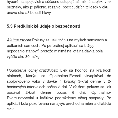
hyperémia spojoviek a súčasne ustupujú až miznú subjektívne
príznaky, ako je pálenie, rezanie, pocit cudzích teliesok v oku,
únava oka až bolesti hlavy.
5.3 Predklinické údaje o bezpečnosti
Akútna toxicita:
Pokusy sa uskutočnili na myších samiciach a
potkaních samcoch. Po perorálnej aplikácii sa LD
50
nepodarilo stanoviť, pretože minimálna letálna dávka bola
vyššia ako 30 ml/kg.
Hodnotenie očnej dráždivosti
: Liek sa hodnotil na králikoch
albínoch, ktorým sa Ophthalmo-Evercil vkvapkával do
spojovkového vaku v dávke 4 kvapky 3-krát denne v 2-
hodinových intervaloch počas 3 dní. V ďalšom pokuse sa liek
podával 2-krát denne počas 6 dní. Ophthalmo-
Evercil
nevyvolal u králikov podráždenie očnej spojovky. Po
aplikácii bola pozorovaná nanajvýš prechodná mierna dilatácia
ciev.