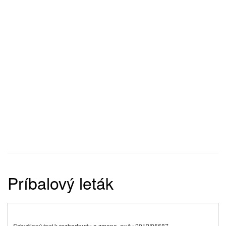
Príbalový leták
Schválený text k rozhodnutiu o zmene, ev.č.: 2012/05687