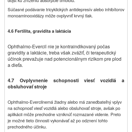
dôjsť ku zníženiu adsorpcie timololu.
Súčasné podávanie tricyklických antidepresív alebo inhibítorov
monoaminooxidázy môže ovplyvniť krvný tlak.
4.6 Fertilita, gravidita a laktácia
Ophthalmo-Evercil nie je kontraindikovaný počas
gravidity a laktácie, treba však zvážiť, či terapeutický
účinok prevažuje nad potencionálnym rizikom pre plod
a dieťa.
4.7 Ovplyvnenie schopnosti viesť vozidlá a
obsluhovať stroje
Ophthalmo-Evercil
nemá žiadny alebo má zanedbateľný vplyv
na schopnosť viesť vozidlá alebo obsluhovať stroje, avšak po
aplikácii môže prechodne vzniknúť rozmazané videnie. Preto
je možné tieto činnosti vykonávať až po odznení tohto
prechodného účinku.