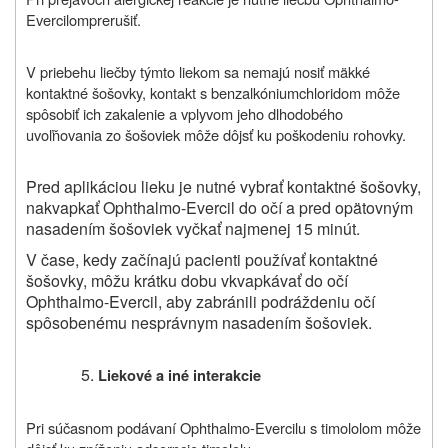
Evercilom
prerušiť.
V priebehu liečby týmto liekom sa nemajú nosiť mäkké
kontaktné šošovky, kontakt s benzalkóniumchloridom môže
spôsobiť ich zakalenie a vplyvom jeho dlhodobého
uvoľňovania zo šošoviek môže dôjsť ku poškodeniu rohovky.
Pred aplikáciou lieku je nutné vybrať kontaktné šošovky,
nakvapkať Ophthalmo-Evercil do očí a pred opätovným
nasadením šošoviek vyčkať najmenej 15 minút.
V čase, kedy začínajú pacienti používať kontaktné
šošovky, môžu krátku dobu vkvapkávať do očí
Ophthalmo-Evercil, aby zabránili podráždeniu očí
spôsobenému nesprávnym nasadením šošoviek.
Liekové a iné interakcie
Pri súčasnom podávaní
Ophthalmo-Evercilu s timololom môže