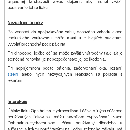
prípadnej ťarchavosti alebo dojčení, aby mohol zvážiť
používanie tohto lieku.
Nežiaduce účinky
Po vnesení do spojovkového vaku, nosového vchodu alebo
vonkajšieho zvukovodu môže masť u citlivejších pacientov
vyvolať prechodný pocit pálenia.
Pri dlhodobej liečbe očí sa môže zvýšiť vnútroočný tlak; ak je
stenčená rohovka, je nebezpečenstvo jej poškodenia.
Pri nepríjemnom pocite pálenia, začervenaní oka, rezaní,
slzení
alebo iných nezvyčajných reakciách sa poraďte s
lekárom.
Interakcie
Účinky lieku Ophthalmo-Hydrocortison Léčiva a iných súčasne
používaných liekov sa môžu navzájom ovplyvňovať. Napr.
Ophthalmo-Hydrocortison Léčiva používaný dlhodobo a
súčasne s liekmi používanými na liečbu zeleného zákalu, má