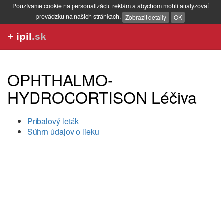
Používame cookie na personalizáciu reklám a abychom mohli analyzovať
prevádzku na našich stránkach.
Zobrazit detaily
OK
+
ipil
.sk
OPHTHALMO-
HYDROCORTISON Léčiva
Príbalový leták
Súhrn údajov o lieku