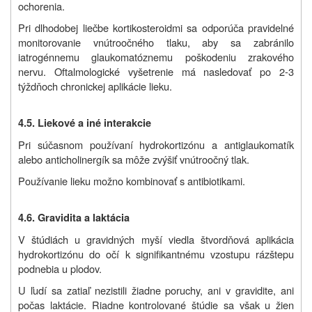
ochorenia.
Pri dlhodobej liečbe kortikosteroidmi sa odporúča pravidelné
monitorovanie vnútroočného tlaku, aby sa zabránilo
iatrogénnemu glaukomatóznemu poškodeniu zrakového
nervu. Oftalmologické vyšetrenie má nasledovať po 2-3
týždňoch chronickej aplikácie lieku.
4.5. Liekové a iné interakcie
Pri súčasnom používaní hydrokortizónu a antiglaukomatík
alebo anticholinergík sa môže zvýšiť vnútroočný tlak.
Používanie lieku možno kombinovať s antibiotikami.
4.6.
Gravidita a laktácia
V štúdiách u gravidných myší viedla štvordňová aplikácia
hydrokortizónu do očí k signifikantnému vzostupu rázštepu
podnebia u plodov.
U ľudí sa zatiaľ nezistili žiadne poruchy, ani v gravidite, ani
počas laktácie. Riadne kontrolované štúdie sa však u žien