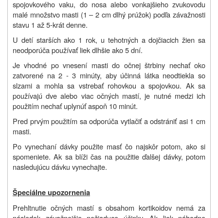
spojovkového vaku, do nosa alebo vonkajšieho zvukovodu
malé množstvo masti (1 – 2 cm dlhý prúžok) podľa závažnosti
stavu 1 až 5-krát denne.
U detí starších ako 1 rok, u tehotných a dojčiacich žien sa
neodporúča používať liek dlhšie ako 5 dní.
Je vhodné po vnesení masti do očnej štrbiny nechať oko
zatvorené na 2 - 3 minúty, aby účinná látka neodtiekla so
slzami a mohla sa vstrebať rohovkou a spojovkou. Ak sa
používajú dve alebo viac očných mastí, je nutné medzi ich
použitím nechať uplynúť aspoň 10 minút.
Pred prvým použitím sa odporúča vytlačiť a odstrániť asi 1 cm
masti.
Po vynechaní dávky použite masť čo najskôr potom, ako si
spomeniete. Ak sa blíži čas na použitie ďalšej dávky, potom
nasledujúcu dávku vynechajte.
Špeciálne upozornenia
Prehltnutie očných mastí s obsahom kortikoidov nemá za
následok závažnejšie nežiaduce účinky. Ak liek náhodne