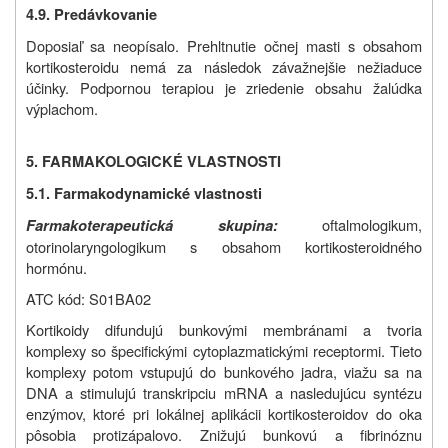
4.9. Predávkovanie
Doposiaľ sa neopísalo. Prehltnutie očnej masti s obsahom
kortikosteroidu nemá za následok závažnejšie nežiaduce
účinky. Podpornou terapiou je zriedenie obsahu žalúdka
výplachom.
5. FARMAKOLOGICKÉ VLASTNOSTI
5.1. Farmakodynamické vlastnosti
oftalmologikum,
Farmakoterapeutická skupina:
otorinolaryngologikum s obsahom kortikosteroidného
hormónu.
ATC kód: S01BA02
Kortikoidy difundujú bunkovými membránami a tvoria
komplexy so špecifickými cytoplazmatickými receptormi. Tieto
komplexy potom vstupujú do bunkového jadra, viažu sa na
DNA a stimulujú transkripciu mRNA a nasledujúcu syntézu
enzýmov, ktoré pri lokálnej aplikácii kortikosteroidov do oka
pôsobia protizápalovo. Znižujú bunkovú a fibrinóznu