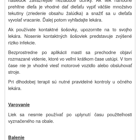
prehltne dieťa je vhodné dať dieťaťu vypiť väčšie množstvo
tekutiny (zriedenie obsahu žalúdka) a snažiť sa u dieťaťa
vyvolať vracanie. Ďalej potom vyhľadajte lekára.
Ak používate kontaktné šošovky, upozornite na to svojho
lekára. Nosenie kontaktných šošoviek predstavuje zvýšené
riziko infekcie.
Bezprostredne po aplikácii masti sa prechodne objaví
rozmazané videnie, ktoré vo veľmi krátkom čase ustúpi. V tom
čase nie je vhodné viesť motorové vozidlo alebo obsluhovať
stroje.
Pri dlhodobej terapii sú nutné pravidelné kontroly u očného
lekára.
Varovanie
Liek sa nesmie používať po uplynutí času použiteľnosti
vyznačeného na obale.
Balenie