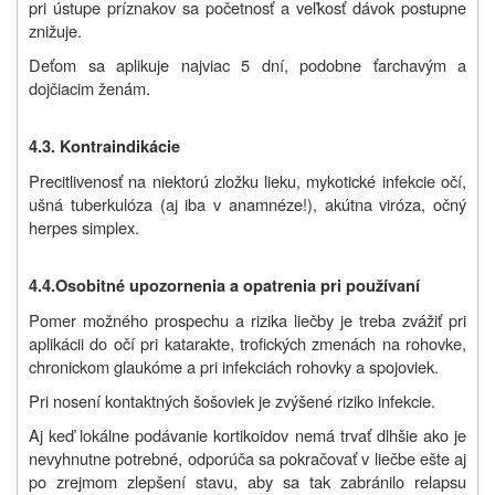
pri ústupe príznakov sa početnosť a veľkosť dávok postupne
znižuje.
Deťom sa aplikuje najviac 5 dní, podobne ťarchavým a
dojčiacim ženám.
4.3. Kontraindikácie
Precitlivenosť na niektorú zložku lieku, mykotické infekcie očí,
ušná tuberkulóza (aj iba v anamnéze!), akútna viróza, očný
herpes simplex.
4.4.
Osobitné upozornenia a opatrenia pri používaní
Pomer možného prospechu a rizika liečby je treba zvážiť pri
aplikácii do očí pri katarakte, trofických zmenách na rohovke,
chronickom glaukóme a pri infekciách rohovky a spojoviek.
Pri nosení kontaktných šošoviek je zvýšené riziko infekcie.
Aj keď lokálne podávanie kortikoidov nemá trvať dlhšie ako je
nevyhnutne potrebné, odporúča sa pokračovať v liečbe ešte aj
po zrejmom zlepšení stavu, aby sa tak zabránilo relapsu