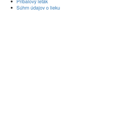
Príbalový leták
Súhrn údajov o lieku