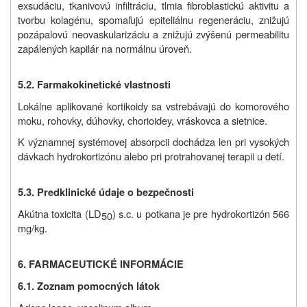
exsudáciu, tkanivovú infiltráciu, tlmia fibroblastickú aktivitu a
tvorbu kolagénu, spomaľujú epiteliálnu regeneráciu, znižujú
pozápalovú neovaskularizáciu a znižujú zvýšenú permeabilitu
zapálených kapilár na normálnu úroveň.
5.2. Farmakokinetické vlastnosti
Lokálne aplikované kortikoidy sa vstrebávajú do komorového
moku, rohovky, dúhovky, chorioidey, vráskovca a sietnice.
K významnej systémovej absorpcii dochádza len pri vysokých
dávkach hydrokortizónu alebo pri protrahovanej terapii u detí.
5.3. Predklinické údaje o bezpečnosti
Akútna toxicita (LD
) s.c. u potkana je pre hydrokortizón 566
50
mg/kg.
6. FARMACEUTICKÉ INFORMÁCIE
6.1. Zoznam pomocných látok