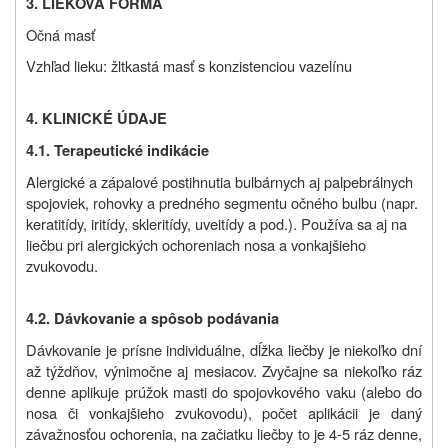
3. LIEKOVÁ FORMA
Očná masť
Vzhľad lieku: žltkastá masť s konzistenciou vazelínu
4. KLINICKÉ ÚDAJE
4.1. Terapeutické indikácie
Alergické a zápalové postihnutia bulbárnych aj palpebrálnych
spojoviek, rohovky a predného segmentu očného bulbu (napr.
keratitídy, iritídy, skleritídy, uveitídy a pod.). Používa sa aj na
liečbu pri alergických ochoreniach nosa a vonkajšieho
zvukovodu.
4.2. Dávkovanie a spôsob podávania
Dávkovanie je prísne individuálne, dĺžka liečby je niekoľko dní
až týždňov, výnimočne aj mesiacov. Zvyčajne sa niekoľko ráz
denne aplikuje prúžok masti do spojovkového vaku (alebo do
nosa či vonkajšieho zvukovodu), počet aplikácii je daný
závažnosťou ochorenia, na začiatku liečby to je 4-5 ráz denne,