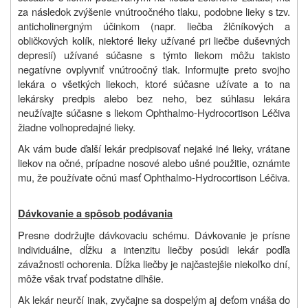
za následok zvýšenie vnútroočného tlaku, podobne lieky s tzv.
anticholinergným účinkom (napr. liečba žlčníkových a
obličkových kolík, niektoré lieky užívané pri liečbe duševných
depresií) užívané súčasne s týmto liekom môžu takisto
negatívne ovplyvniť vnútroočný tlak. Informujte preto svojho
lekára o všetkých liekoch, ktoré súčasne užívate a to na
lekársky predpis alebo bez neho, bez súhlasu lekára
neužívajte súčasne s liekom Ophthalmo-Hydrocortison Léčiva
žiadne voľnopredajné lieky.
Ak vám bude ďalší lekár predpisovať nejaké iné lieky, vrátane
liekov na očné, prípadne nosové alebo ušné použitie, oznámte
mu, že používate očnú masť Ophthalmo-Hydrocortison Léčiva.
Dávkovanie a spôsob podávania
Presne dodržujte dávkovaciu schému. Dávkovanie je prísne
individuálne, dĺžku a intenzitu liečby posúdi lekár podľa
závažnosti ochorenia. Dĺžka liečby je najčastejšie niekoľko dní,
môže však trvať podstatne dlhšie.
Ak lekár neurčí inak, zvyčajne sa dospelým aj deťom vnáša do