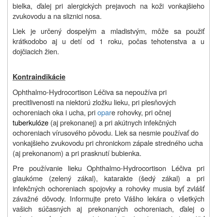
bielka, ďalej pri alergických prejavoch na koži vonkajšieho
zvukovodu a na sliznici nosa.
Liek je určený dospelým a mladistvým, môže sa použiť
krátkodobo aj u detí od 1 roku, počas tehotenstva a u
dojčiacich žien.
Kontraindikácie
Ophthalmo-Hydrocortison Léčiva sa nepoužíva pri
precitlivenosti na niektorú zložku lieku, pri plesňových
ochoreniach oka i ucha, pri
opar
e rohovky, pri očnej
tuberkulóze
(aj prekonanej) a pri akútnych infekčných
ochoreniach vírusového pôvodu. Liek sa nesmie používať do
vonkajšieho zvukovodu pri chronickom zápale stredného ucha
(aj prekonanom) a pri prasknutí bubienka.
Pre používanie lieku Ophthalmo-Hydrocortison Léčiva pri
glaukóme (zelený zákal), katarakte (šedý zákal) a pri
infekčných ochoreniach spojovky a rohovky musia byť zvlášť
závažné dôvody. Informujte preto Vášho lekára o všetkých
vašich súčasných aj prekonaných ochoreniach, ďalej o