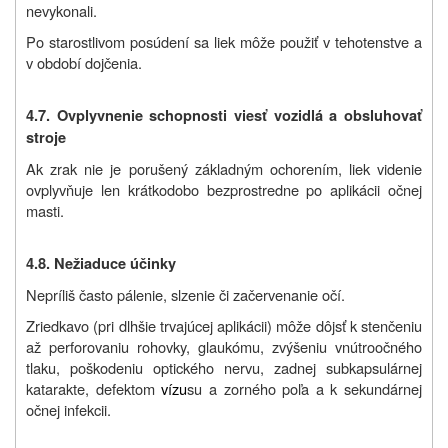
nevykonali.
Po starostlivom posúdení sa liek môže použiť v tehotenstve a
v období dojčenia.
4.7. Ovplyvnenie schopnosti viesť vozidlá a obsluhovať
stroje
Ak zrak nie je porušený základným ochorením, liek videnie
ovplyvňuje len krátkodobo bezprostredne po aplikácii očnej
masti.
4.8. Nežiaduce účinky
Nepríliš často pálenie, slzenie či začervenanie očí.
Zriedkavo (pri dlhšie trvajúcej aplikácii) môže dôjsť k stenčeniu
až perforovaniu rohovky, glaukómu, zvýšeniu vnútroočného
tlaku, poškodeniu optického nervu, zadnej subkapsulárnej
katarakte, defektom
vízu
su a zorného poľa a k sekundárnej
očnej infekcii.