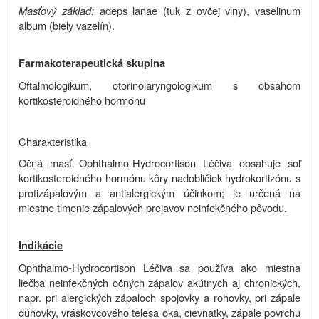
Masťový základ:
adeps lanae (tuk z ovčej vlny), vaselinum
album (biely vazelín).
Farmakoterapeutická skupina
Oftalmologikum, otorinolaryngologikum s obsahom
kortikosteroidného hormónu
Charakteristika
Očná masť Ophthalmo-Hydrocortison Léčiva obsahuje soľ
kortikosteroidného hormónu kôry nadobličiek hydrokortizónu s
protizápalovým a antialergickým účinkom; je určená na
miestne tlmenie zápalových prejavov neinfekčného pôvodu.
Indikácie
Ophthalmo-Hydrocortison Léčiva sa používa ako miestna
liečba neinfekčných očných zápalov akútnych aj chronických,
napr. pri alergických zápaloch spojovky a rohovky, pri zápale
dúhovky, vráskovcového telesa oka, cievnatky, zápale povrchu