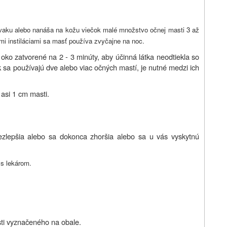
vaku alebo nanáša na kožu viečok malé množstvo očnej masti 3 až
mi instiláciami sa masť používa zvyčajne na noc.
oko zatvorené na 2 - 3 minúty, aby účinná látka neodtiekla so
 sa používajú dve alebo viac očných mastí, je nutné medzi ich
 asi 1 cm masti.
ezlepšia alebo sa dokonca zhoršia alebo sa u vás vyskytnú
 s lekárom.
sti vyznačeného na obale.