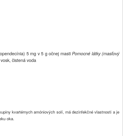
opendecínia) 5 mg v 5 g očnej masti
Pomocné látky (masťový
ly vosk, čistená voda
kupiny kvartérnych amóniových solí, má dezinfekčné vlastnosti a je
eku oka.