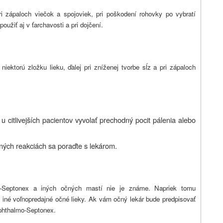
i zápaloch viečok a spojoviek, pri poškodení rohovky po vybratí
užiť aj v ťarchavosti a pri dojčení.
iektorú zložku lieku, ďalej pri zníženej tvorbe sĺz a pri zápaloch
itlivejších pacientov vyvolať prechodný pocit pálenia alebo
ných reakciách sa poraďte s lekárom.
o-Septonex a iných očných mastí nie je známe. Napriek tomu
 iné voľnopredajné očné lieky. Ak vám očný lekár bude predpisovať
Ophthalmo-Septonex.