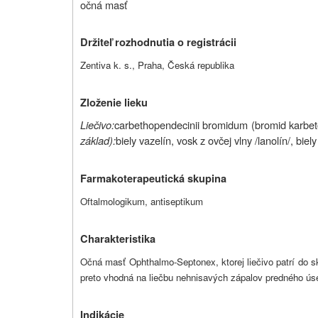
očná masť
Držiteľ rozhodnutia o registrácii
Zentiva k. s., Praha, Česká republika
Zloženie lieku
Liečivo:
carbethopendecinii bromidum (bromid karbet
základ):
biely vazelín, vosk z ovčej vlny /lanolín/, bie
Farmakoterapeutická skupina
Oftalmologikum, antiseptikum
Charakteristika
Očná masť Ophthalmo-Septonex, ktorej liečivo patrí do s
preto vhodná na liečbu nehnisavých zápalov predného ús
Indikácie