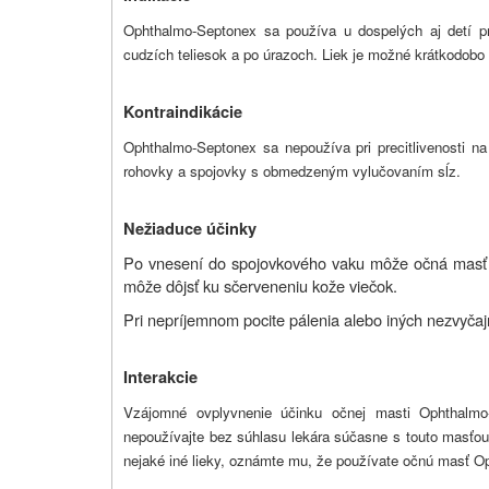
Ophthalmo-Septonex sa používa u dospelých aj detí pr
cudzích teliesok a po úrazoch. Liek je možné krátkodobo po
Kontraindikácie
Ophthalmo-Septonex sa nepoužíva pri precitlivenosti na n
rohovky a spojovky s obmedzeným vylučovaním sĺz.
Nežiaduce účinky
Po vnesení do spojovkového vaku môže očná masť u c
môže dôjsť ku sčerveneniu kože viečok.
Pri nepríjemnom pocite pálenia alebo iných nezvyčaj
Interakcie
Vzájomné ovplyvnenie účinku očnej masti Ophthalm
nepoužívajte bez súhlasu lekára súčasne s touto masťou
nejaké iné lieky, oznámte mu, že používate očnú masť 