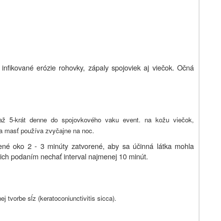
 infikované erózie rohovky, zápaly spojoviek aj viečok. Očná
ž 5-krát denne do spojovkového vaku event. na kožu viečok,
sa masť používa zvyčajne na noc.
rené oko 2 - 3 minúty zatvorené, aby sa účinná látka mohla
i ich podaním nechať interval najmenej 10 minút.
ej tvorbe sĺz (keratoconiunctivitis sicca).