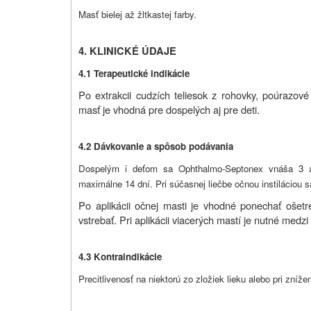
Masť bielej až žltkastej farby.
4. KLINICKÉ ÚDAJE
4.1 Terapeutické indikácie
Po extrakcii cudzích teliesok z rohovky, poúrazové
masť je vhodná pre dospelých aj pre deti.
4.2 Dávkovanie a spôsob podávania
Dospelým i deťom sa Ophthalmo-Septonex vnáša 3 a
maximálne 14 dní. Pri súčasnej liečbe očnou instiláciou 
Po aplikácii očnej masti je vhodné ponechať ošet
vstrebať. Pri aplikácii viacerých mastí je nutné medz
4.3 Kontraindikácie
Precitlivenosť na niektorú zo zložiek lieku alebo pri znížen