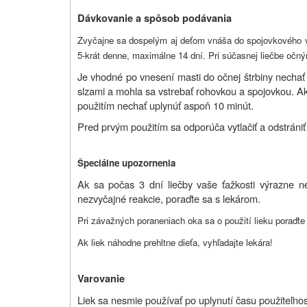
Dávkovanie a spôsob podávania
Zvyčajne sa dospelým aj deťom vnáša do spojovkového 
5-krát denne, maximálne 14 dní. Pri súčasnej liečbe očný
Je vhodné po vnesení masti do očnej štrbiny nechať 
slzami a mohla sa vstrebať rohovkou a spojovkou. Ak
použitím nechať uplynúť aspoň 10 minút.
Pred prvým použitím sa odporúča vytlačiť a odstrániť
Špeciálne upozornenia
Ak sa počas 3 dní liečby vaše ťažkosti výrazne n
nezvyčajné reakcie, poraďte sa s lekárom.
Pri závažných poraneniach oka sa o použití lieku poraďte
Ak liek náhodne prehltne dieťa, vyhľadajte lekára!
Varovanie
Liek sa nesmie používať po uplynutí času použiteľno