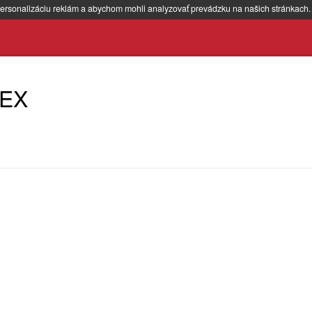
ersonalizáciu reklám a abychom mohli analyzovať prevádzku na našich stránkach
EX