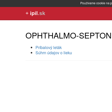
Používame cookie na p
+
ipil
.sk
OPHTHALMO-SEPTON
Príbalový leták
Súhrn údajov o lieku