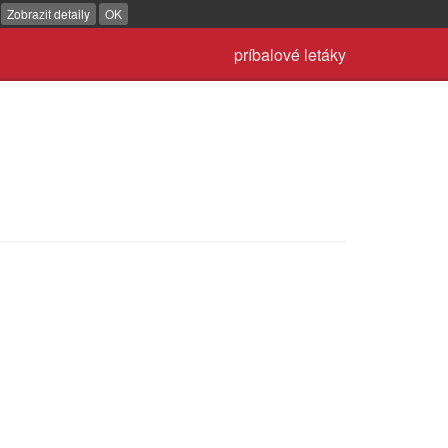
.
Zobrazit detaily
OK
príbalové letáky