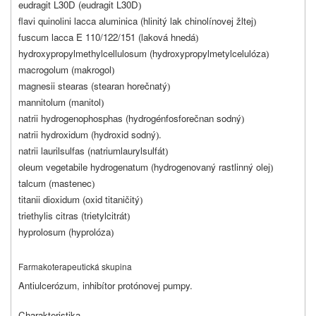
eudragit L30D (eudragit L30D
)
flavi quinolini lacca aluminica (hlinitý lak chinolínovej žltej
)
fuscum lacca E 110/122/151 (laková hnedá
)
hydroxypropylmethylcellulosum (hydroxypropylmetylcelulóza
)
macrogolum (makrogol
)
magnesii stearas (stearan horečnatý
)
mannitolum (manitol
)
natrii hydrogenophosphas (hydrogénfosforečnan sodný
)
natrii hydroxidum (hydroxid sodný
.
)
natrii laurilsulfas (natriumlaurylsulfát
)
oleum vegetabile hydrogenatum (hydrogenovaný rastlinný olej
)
talcum (mastenec
)
titanii dioxidum (oxid titaničitý
)
triethylis citras (trietylcitrát
)
hyprolosum (hyprolóza
)
Farmakoterapeutická skupina
Antiulcerózum, inhibítor protónovej pumpy.
Charakteristika