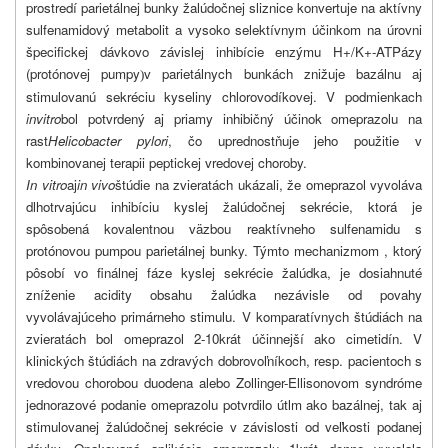
prostredí parietálnej bunky žalúdočnej sliznice konvertuje na aktívny
sulfenamidový metabolit a vysoko selektívnym účinkom na úrovni
špecifickej dávkovo závislej inhibície enzýmu H+/K+-ATPázy
(protónovej pumpy
v parietálnych bunkách znižuje bazálnu aj
)
stimulovanú sekréciu kyseliny chlorovodíkovej. V podmienkach
in
vitro
bol potvrdený aj priamy inhibičný účinok omeprazolu na
rast
Helicobacter pylori
, čo uprednostňuje jeho použitie v
kombinovanej terapii peptickej vredovej choroby.
In vitro
aj
in vivo
štúdie na zvieratách ukázali, že omeprazol vyvoláva
dlhotrvajúcu inhibíciu kyslej žalúdočnej sekrécie, ktorá je
spôsobená kovalentnou väzbou reaktívneho sulfenamidu s
protónovou pumpou parietálnej bunky. Týmto mechanizmom , ktorý
pôsobí vo finálnej fáze kyslej sekrécie žalúdka, je dosiahnuté
zníženie acidity obsahu žalúdka nezávisle od povahy
vyvolávajúceho primárneho stimulu. V komparatívnych štúdiách na
zvieratách bol omeprazol 2-10krát účinnejší ako cimetidín. V
klinických štúdiách na zdravých dobrovoľníkoch, resp. pacientoch s
vredovou chorobou duodena alebo Zollinger-Ellisonovom syndróme
jednorazové podanie omeprazolu potvrdilo útlm ako bazálnej, tak aj
stimulovanej žalúdočnej sekrécie v závislosti od veľkosti podanej