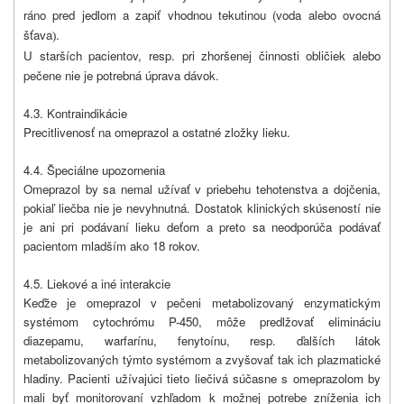
ráno pred jedlom a zapiť vhodnou tekutinou (voda alebo ovocná
šťava
.
)
U starších pacientov, resp. pri zhoršenej činnosti obličiek alebo
pečene nie je potrebná úprava dávok
.
4.3. Kontraindikácie
Precitlivenosť na omeprazol a ostatné zložky lieku.
4.4. Špeciálne upozornenia
Omeprazol by sa nemal užívať v priebehu tehotenstva a dojčenia,
pokiaľ liečba nie je nevyhnutná. Dostatok klinických skúseností nie
je ani pri podávaní lieku deťom a preto sa neodporúča podávať
pacientom mladším ako 18 rokov.
4.5. Liekové a iné interakcie
Keďže je omeprazol v pečeni metabolizovaný enzymatickým
systémom cytochrómu P-450, môže predlžovať elimináciu
diazepamu, warfarínu, fenytoínu, resp. ďalších látok
metabolizovaných týmto systémom a zvyšovať tak ich plazmatické
hladiny. Pacienti užívajúci tieto liečivá súčasne s omeprazolom by
mali byť monitorovaní vzhľadom k možnej potrebe zníženia ich