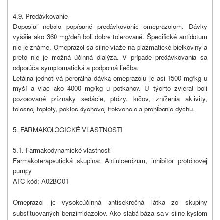
4.9. Predávkovanie
Doposiaľ nebolo popísané predávkovanie omeprazolom. Dávky
vyššie ako 360 mg/deň boli dobre tolerované. Špecifické antidotum
nie je známe. Omeprazol sa silne viaže na plazmatické bielkoviny a
preto nie je možná účinná dialýza. V prípade predávkovania sa
odporúča symptomatická a podporná liečba.
Letálna jednotlivá perorálna dávka omeprazolu je asi 1500 mg/kg u
myší a viac ako 4000 mg/kg u potkanov. U týchto zvierat boli
pozorované príznaky sedácie, ptózy, kŕčov, zníženia aktivity,
telesnej teploty, pokles dychovej frekvencie a prehĺbenie dychu.
5. FARMAKOLOGICKÉ VLASTNOSTI
5.1. Farmakodynamické vlastnosti
Farmakoterapeutická skupina: Antiulcerózum, inhibítor protónovej
pumpy
ATC kód: A02BC01
Omeprazol je vysokoúčinná antisekrečná látka zo skupiny
substituovaných benzimidazolov. Ako slabá báza sa v silne kyslom