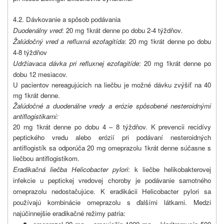
4.2. Dávkovanie a spôsob podávania
Duodenálny vred
: 20 mg 1krát denne po dobu 2-4 týždňov
.
Žalúdočný vred a refluxná ezofagitída
: 20 mg 1krát denne po dobu
4-8 týždňov
Udržiavaca dávka pri refluxnej ezofagitíde
: 20 mg 1krát denne po
dobu 12 mesiacov.
U pacientov nereagujúcich na liečbu je možné dávku zvýšiť na 40
mg 1krát denne.
Žalúdočné a duodenálne vredy a erózie spôsobené nesteroidnými
antiflogistikami:
20 mg 1krát denne po dobu 4 – 8 týždňov. K prevencii recidívy
peptického vredu alebo erózií pri podávaní nesteroidných
antiflogistík sa odporúča 20 mg omeprazolu 1krát denne súčasne s
liečbou antiflogistikom.
Eradikačná liečba Helicobacter pylori
: k liečbe helikobakterovej
infekcie u peptickej vredovej choroby je podávanie samotného
omeprazolu nedostačujúce. K eradikácii Helicobacter pylori sa
používajú kombinácie omeprazolu s ďalšími látkami. Medzi
najúčinnejšie eradikačné režimy patria: