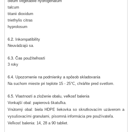
oleum vegetabile hydrogenatum
talcum
titanii dioxidum
triethylis citras
hyprolosum
6.2. Inkompatibility
Neuvádzajú sa.
6.3. Čas použiteľnosti
3 roky
6.4. Upozornenie na podmienky a spôsob skladovania
Na suchom mieste pri teplote 15 - 25°C, chráňte pred svetlom.
6.5. Vlastnosti a zloženie obalu, veľkosť balenia
Vonkajší obal: papierová škatuľka.
Vnútorný obal: biela HDPE liekovka so skrutkovacím uzáverom a
vysušovacími granulami, písomná informácia pre používateľa.
Veľkosť balenia: 14, 28 a 90 tabliet.