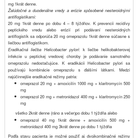
mg 1krát denne.
Žalúdočné a duodenálne vredy a erózie spôsobené nesteroidnými
antiflogistikami:
20 mg 1krát denne po dobu 4 – 8 týždňov. K prevencii recidívy
peptického vredu alebo erózií pri podávaní nesteroidných
antiflogistík sa odporúča 20 mg omeprazolu 1krát denne súčasne s
liečbou antiflogistikom.
Eradikačná liečba Helicobacter pylori
: k liečbe helikobakterovej
infekcie u peptickej vredovej choroby je podávanie samotného
omeprazolu nedostačujúce. K eradikácii Helicobacter pylori sa
používajú kombinácie omeprazolu s ďalšími látkami. Medzi
najúčinnejšie eradikačné režimy patria:
omeprazol 20 mg + amoxicilín 1000 mg + klaritromycín 500
mg
omeprazol 20 mg + metronidazol 400 mg + klaritromycín 250
mg
všetko 2krát denne (ráno a večer
po dobu 1 týždňa alebo
)
omeprazol 40 mg 1krát denne + amoxicilín 500 mg +
metronidazol 400 mg 3krát denne po dobu 1 týždňa
Podľa stavu pacienta je možné použiť aj dvojkombinačné režimy