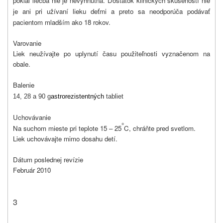
pokiaľ liečba nie je nevyhnutná. Dostatok klinických skúseností nie
je ani pri užívaní lieku deťmi a preto sa neodporúča podávať
pacientom mladším ako 18 rokov.
Varovanie
Liek neužívajte po uplynutí času použiteľnosti vyznačenom na
obale.
Balenie
14, 28 a 90 g
astrorezistentných
tabliet
Uchovávanie
°
Na suchom mieste pri teplote 15 – 25
C, chráňte pred svetlom.
Liek uchovávajte mimo dosahu detí.
Dátum poslednej revízie
Február 2010
3