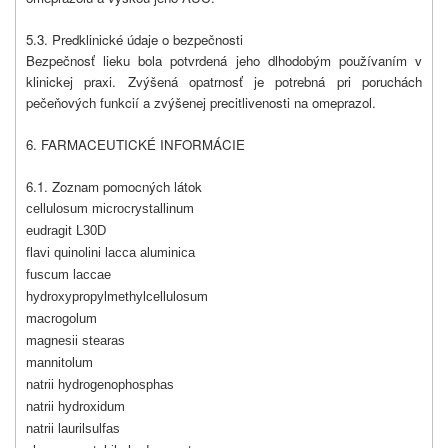
5.3. Predklinické údaje o bezpečnosti
Bezpečnosť lieku bola potvrdená jeho dlhodobým používaním v
klinickej praxi. Zvýšená opatrnosť je potrebná pri poruchách
pečeňových funkcií a zvýšenej precitlivenosti na omeprazol.
6. FARMACEUTICKÉ INFORMÁCIE
6.1. Zoznam pomocných látok
cellulosum microcrystallinum
eudragit L30D
flavi quinolini lacca aluminica
fuscum laccae
hydroxypropylmethylcellulosum
macrogolum
magnesii stearas
mannitolum
natrii hydrogenophosphas
natrii hydroxidum
natrii laurilsulfas