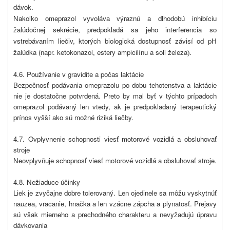
dávok.
Nakoľko omeprazol vyvoláva výraznú a dlhodobú inhibíciu
žalúdočnej sekrécie, predpokladá sa jeho interferencia so
vstrebávaním liečiv, ktorých biologická dostupnosť závisí od pH
žalúdka (napr. ketokonazol, estery ampicilínu a soli železa
.
)
4.6. Používanie v gravidite a počas laktácie
Bezpečnosť podávania omeprazolu po dobu tehotenstva a laktácie
nie je dostatočne potvrdená. Preto by mal byť v týchto prípadoch
omeprazol podávaný len vtedy, ak je predpokladaný terapeutický
prínos vyšší ako sú možné riziká liečby.
4.7. Ovplyvnenie schopnosti viesť motorové vozidlá a obsluhovať
stroje
Neovplyvňuje schopnosť viesť motorové vozidlá a obsluhovať stroje.
4.8. Nežiaduce účinky
Liek je zvyčajne dobre tolerovaný. Len ojedinele sa môžu vyskytnúť
nauzea, vracanie, hnačka a len vzácne zápcha a plynatosť. Prejavy
sú však mierneho a prechodného charakteru a nevyžadujú úpravu
dávkovania