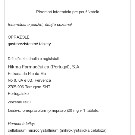
Písomná informácia pre používateľa
Informácia o použití, čítajte pozorne!
OPRAZOLE
g
astrorezistentné tablety
Držiteľ rozhodnutia o registrácii
Hikma Farmacêutica (Portugal), S.A.
Estrada do Rio da Mo
No 8, 8A e 8B, Fervenca
2705-906 Terrugem SNT
Portugalsko
Zloženie lieku
Liečivo:
omeprazolum (omeprazol
20 mg v 1 tablete.
)
Pomocné látky
:
cellulosum microcrystallinum (mikrokryštalická celulóza
)