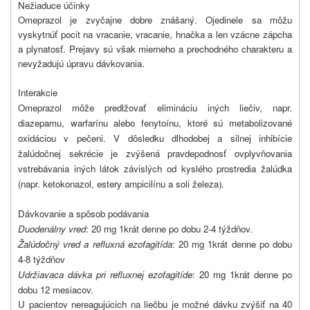
Nežiaduce účinky
Omeprazol je zvyčajne dobre znášaný. Ojedinele sa môžu
vyskytnúť pocit na vracanie, vracanie, hnačka a len vzácne zápcha
a plynatosť. Prejavy sú však mierneho a prechodného charakteru a
nevyžadujú úpravu dávkovania.
Interakcie
Omeprazol môže predlžovať elimináciu iných liečiv, napr.
diazepamu, warfarínu alebo fenytoínu, ktoré sú metabolizované
oxidáciou v pečeni. V dôsledku dlhodobej a silnej inhibície
žalúdočnej sekrécie je zvýšená pravdepodnosť ovplyvňovania
vstrebávania iných látok závislých od kyslého prostredia žalúdka
(napr. ketokonazol, estery ampicilínu a soli železa
.
)
Dávkovanie a spôsob podávania
Duodenálny vred
: 20 mg 1krát denne po dobu 2-4 týždňov
.
Žalúdočný vred a refluxná ezofagitída
: 20 mg 1krát denne po dobu
4-8 týždňov
Udržiavaca dávka pri refluxnej ezofagitíde
: 20 mg 1krát denne po
dobu 12 mesiacov.
U pacientov nereagujúcich na liečbu je možné dávku zvýšiť na 40