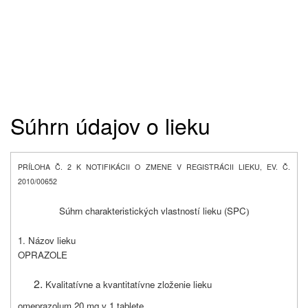
Súhrn údajov o lieku
PRÍLOHA Č. 2 K NOTIFIKÁCII O ZMENE V REGISTRÁCII LIEKU, EV. Č.
2010/00652
Súhrn charakteristických vlastností lieku (SPC
)
1. Názov lieku
OPRAZOLE
Kvalitatívne a kvantitatívne zloženie
lieku
omeprazolum 20 mg v 1 tablete.