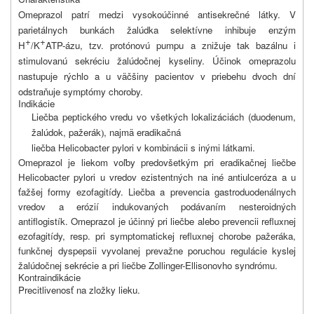
Omeprazol patrí medzi vysokoúčinné antisekrečné látky. V
parietálnych bunkách žalúdka selektívne inhibuje enzým
+
+
H
/K
ATP-ázu, tzv. protónovú pumpu a znižuje tak bazálnu i
stimulovanú sekréciu žalúdočnej kyseliny. Účinok omeprazolu
nastupuje rýchlo a u väčšiny pacientov v priebehu dvoch dní
odstraňuje symptómy choroby.
Indikácie
Liečba peptického vredu vo všetkých lokalizáciách (duodenum,
žalúdok, pažerák
, najmä eradikačná
)
liečba Helicobacter pylori v kombinácii s inými látkami.
Omeprazol je liekom voľby predovšetkým pri eradikačnej liečbe
Helicobacter pylori u vredov ezistentných na iné antiulceróza a u
ťažšej formy ezofagitídy. Liečba a prevencia gastroduodenálnych
vredov a erózií indukovaných podávaním nesteroidných
antiflogistík. Omeprazol je účinný pri liečbe alebo prevencii refluxnej
ezofagitídy, resp. pri symptomatickej refluxnej chorobe pažeráka,
funkčnej dyspepsii vyvolanej prevažne poruchou regulácie kyslej
žalúdočnej sekrécie a pri liečbe Zollinger-Ellisonovho syndrómu.
Kontraindikácie
Precitlivenosť na zložky lieku.