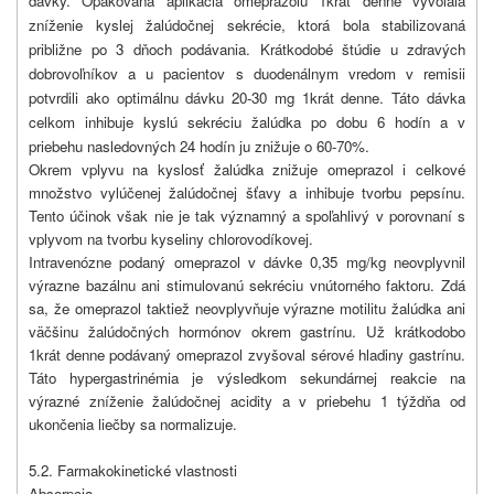
dávky. Opakovaná aplikácia omeprazolu 1krát denne vyvolala
zníženie kyslej žalúdočnej sekrécie, ktorá bola stabilizovaná
približne po 3 dňoch podávania. Krátkodobé štúdie u zdravých
dobrovoľníkov a u pacientov s duodenálnym vredom v remisii
potvrdili ako optimálnu dávku 20-30 mg 1krát denne. Táto dávka
celkom inhibuje kyslú sekréciu žalúdka po dobu 6 hodín a v
priebehu nasledovných 24 hodín ju znižuje o 60-70%.
Okrem vplyvu na kyslosť žalúdka znižuje omeprazol i celkové
množstvo vylúčenej žalúdočnej šťavy a inhibuje tvorbu pepsínu.
Tento účinok však nie je tak významný a spoľahlivý v porovnaní s
vplyvom na tvorbu kyseliny chlorovodíkovej.
Intravenózne podaný omeprazol v dávke 0,35 mg/kg neovplyvnil
výrazne bazálnu ani stimulovanú sekréciu vnútorného faktoru. Zdá
sa, že omeprazol taktiež neovplyvňuje výrazne motilitu žalúdka ani
väčšinu žalúdočných hormónov okrem gastrínu. Už krátkodobo
1krát denne podávaný omeprazol zvyšoval sérové hladiny gastrínu.
Táto hypergastrinémia je výsledkom sekundárnej reakcie na
výrazné zníženie žalúdočnej acidity a v priebehu 1 týždňa od
ukončenia liečby sa normalizuje.
5.2. Farmakokinetické vlastnosti
Absorpcia