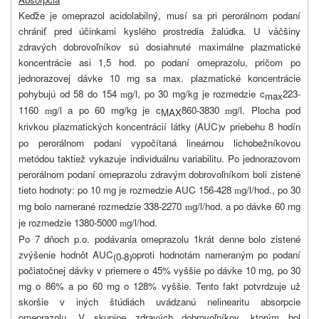
Keďže je omeprazol acidolabilný, musí sa pri perorálnom podaní
chrániť pred účinkami kyslého prostredia žalúdka. U väčšiny
zdravých dobrovoľníkov sú dosiahnuté maximálne plazmatické
koncentrácie asi 1,5 hod. po podaní omeprazolu, pričom po
jednorazovej dávke 10 mg sa max. plazmatické koncentrácie
pohybujú od 58 do 154
g/l, po 30 mg/kg je rozmedzie c
223-
m
max
1160
g/l a po 60 mg/kg je c
860-3830
g/l. Plocha pod
m
MAX
m
krivkou plazmatických koncentrácií látky (AUC
v priebehu 8 hodín
)
po perorálnom podaní vypočítaná lineárnou lichobežníkovou
metódou taktiež vykazuje individuálnu variabilitu. Po jednorazovom
perorálnom podaní omeprazolu zdravým dobrovoľníkom boli zistené
tieto hodnoty: po 10 mg je rozmedzie AUC 156-428
g/l/hod., po 30
m
mg bolo namerané rozmedzie 338-2270
g/l/hod. a po dávke 60 mg
m
je rozmedzie 1380-5000
g/l/hod.
m
Po 7 dňoch p.o. podávania omeprazolu 1krát denne bolo zistené
zvýšenie hodnôt AUC
oproti hodnotám nameraným po podaní
(0-8
)
počiatočnej dávky v priemere o 45% vyššie po dávke 10 mg, po 30
mg o 86% a po 60 mg o 128% vyššie. Tento fakt potvrdzuje už
skoršie v iných štúdiách uvádzanú nelinearitu absorpcie
omeprazolu. V skupine zdravých dobrovoľníkov, ktorým bol