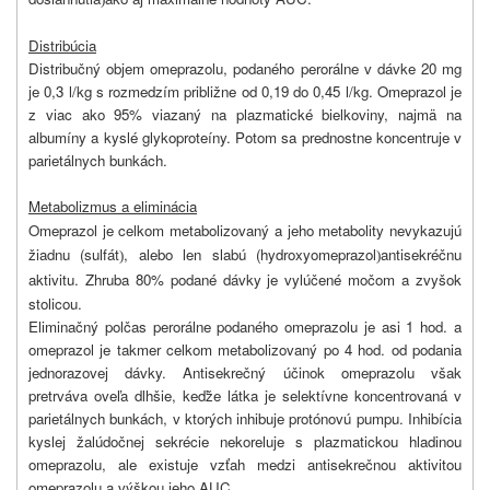
Distribúcia
Distribučný objem omeprazolu, podaného perorálne v dávke 20 mg
je 0,3 l/kg s rozmedzím približne od 0,19 do 0,45 l/kg. Omeprazol je
z viac ako 95% viazaný na plazmatické bielkoviny, najmä na
albumíny a kyslé glykoproteíny. Potom sa prednostne koncentruje v
parietálnych bunkách.
Metabolizmus a eliminácia
Omeprazol je celkom metabolizovaný a jeho metabolity nevykazujú
žiadnu (sulfát
, alebo len slabú (hydroxyomeprazol
antisekréčnu
)
)
aktivitu. Zhruba 80% podané dávky je vylúčené močom a zvyšok
stolicou.
Eliminačný polčas perorálne podaného omeprazolu je asi 1 hod. a
omeprazol je takmer celkom metabolizovaný po 4 hod. od podania
jednorazovej dávky. Antisekrečný účinok omeprazolu však
pretrváva oveľa dlhšie, keďže látka je selektívne koncentrovaná v
parietálnych bunkách, v ktorých inhibuje protónovú pumpu. Inhibícia
kyslej žalúdočnej sekrécie nekoreluje s plazmatickou hladinou
omeprazolu, ale existuje vzťah medzi antisekrečnou aktivitou
omeprazolu a výškou jeho AUC.