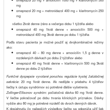
omeprazol 20 mg + amoxicilín 1000 mg + klaritromycín 500
mg
omeprazol 20 mg + metronidazol 400 mg + klaritromycín 250
mg
všetko 2krát denne (ráno a večer
po dobu 1 týždňa alebo
)
omeprazol 40 mg 1krát denne + amoxicilín 500 mg +
metronidazol 400 mg 3krát denne po dobu 1 týždňa
Podľa stavu pacienta je možné použiť aj dvojkombinačné režimy
ako:
omeprazol 40 – 80 mg denne + amoxicilín 1,5 g denne v
rozdelených dávkach po dobu 2 týždňov alebo
omeprazol 40 mg 1krát denne + klaritromycín 500 mg 3krát
denne po dobu 2 týždňov
Funkčné dyspepsie vyvolané poruchou regulácie kyslej žalúdočnej
sekrécie
: 20 mg 1krát denne. Ak nedôjde v priebehu 4 týždňov
liečby k ústupu syndrómov sú potrebné ďalšie vyšetrenia.
Zollinger-Ellisonov syndróm
: počiatočná dávka 60 mg 1krát denne.
V liečbe pokračovať po dobu trvania klinických príznakov. Dávky
vyššie ako 80 mg je potrebné rozdeliť do dvoch denných dávok.
K dosiahnutiu čo najlepších výsledkov liečby sa odporúča užiť liek