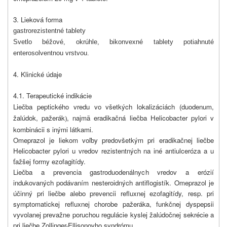
3. Lieková forma
gastrorezistentné tablety
Svetlo béžové, okrúhle, bikonvexné tablety potiahnuté
enterosolventnou vrstvou.
4. Klinické údaje
4.1. Terapeutické indikácie
Liečba peptického vredu vo všetkých lokalizáciách (duodenum,
žalúdok, pažerák
, najmä eradikačná liečba Helicobacter pylori v
)
kombinácii s inými látkami.
Omeprazol je liekom voľby predovšetkým pri eradikačnej liečbe
Helicobacter pylori u vredov rezistentných na iné antiulceróza a u
ťažšej formy ezofagitídy.
Liečba a prevencia gastroduodenálnych vredov a erózií
indukovaných podávaním nesteroidných antiflogistík. Omeprazol je
účinný pri liečbe alebo prevencii refluxnej ezofagitídy, resp. pri
symptomatickej refluxnej chorobe pažeráka, funkčnej dyspepsii
vyvolanej prevažne poruchou regulácie kyslej žalúdočnej sekrécie a
pri liečbe Zollinger-Ellisonovho syndrómu.