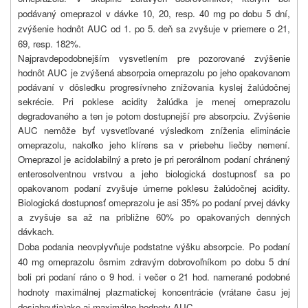
podávaný omeprazol v dávke 10, 20, resp. 40 mg po dobu 5 dní,
zvýšenie hodnôt AUC od 1. po 5. deň sa zvyšuje v priemere o 21,
69, resp. 182%.
Najpravdepodobnejším vysvetlením pre pozorované zvýšenie
hodnôt AUC je zvýšená absorpcia omeprazolu po jeho opakovanom
podávaní v dôsledku progresívneho znižovania kyslej žalúdočnej
sekrécie. Pri poklese acidity žalúdka je menej omeprazolu
degradovaného a ten je potom dostupnejší pre absorpciu. Zvýšenie
AUC nemôže byť vysvetľované výsledkom zníženia eliminácie
omeprazolu, nakoľko jeho klírens sa v priebehu liečby nemení.
Omeprazol je acidolabilný a preto je pri perorálnom podaní chránený
enterosolventnou vrstvou a jeho biologická dostupnosť sa po
opakovanom podaní zvyšuje úmerne poklesu žalúdočnej acidity.
Biologická dostupnosť omeprazolu je asi 35% po podaní prvej dávky
a zvyšuje sa až na približne 60% po opakovaných denných
dávkach.
Doba podania neovplyvňuje podstatne výšku absorpcie. Po podaní
40 mg omeprazolu ôsmim zdravým dobrovoľníkom po dobu 5 dní
boli pri podaní ráno o 9 hod. i večer o 21 hod. namerané podobné
hodnoty maximálnej plazmatickej koncentrácie (vrátane času jej
dosiahnutia
ako aj maximálne hodnoty AUC.
)