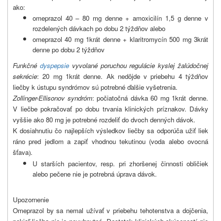
ako:
omeprazol 40 – 80 mg denne + amoxicilín 1,5 g denne v
rozdelených dávkach po dobu 2 týždňov alebo
omeprazol 40 mg 1krát denne + klaritromycín 500 mg 3krát
denne po dobu 2 týždňov
Funkčné
dyspepsie
vyvolané poruchou regulácie kyslej žalúdočnej
sekrécie
: 20 mg 1krát denne. Ak nedôjde v priebehu 4 týždňov
liečby k ústupu syndrómov sú potrebné ďalšie vyšetrenia.
Zollinger-Ellisonov syndróm
: počiatočná dávka 60 mg 1krát denne.
V liečbe pokračovať po dobu trvania klinických príznakov. Dávky
vyššie ako 80 mg je potrebné rozdeliť do dvoch denných dávok.
K dosiahnutiu čo najlepších výsledkov liečby sa odporúča užiť liek
ráno pred jedlom a zapiť vhodnou tekutinou (voda alebo ovocná
šťava
.
)
U starších pacientov, resp. pri zhoršenej činnosti obličiek
alebo pečene nie je potrebná úprava dávok.
Upozornenie
Omeprazol by sa nemal užívať v priebehu tehotenstva a dojčenia,