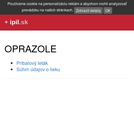
Používame cookie na personalizáciu reklám a abychom mohli analyzovať
prevádzku na našich stránkach.
Zobrazit detaily
OK
+
ipil
.sk
OPRAZOLE
Príbalový leták
Súhrn údajov o lieku