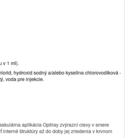
 v 1 ml).
orid, hydroxid sodný a/alebo kyselina chlorovodíková -
ý, voda pre injekcie.
vaskulárna aplikácia Optiray zvýrazní cievy v smere
iť interné štruktúry až do doby jej zriedenia v krvnom