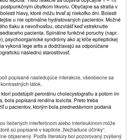
o postpunkčným úbytkom likvoru. Obyčajne sa stratia v
olesti hlavy, ktoré móžu trvať aj niekofko dní. Bolesti
tejšie u nie optimálne hydratovaných pacientov. Možné
ého tlaku a nevoľnosťou, obzvlášť keď vstreknutie
u sediaceho pacienta. Spinálne funkčné poruchy (napr.
y), psychoorganické syndrómy ako aj kŕče epileptickej
ia vykoná lege artis a dodržiavajú sa odporúčane
ografickú následnú starostlivosť.
oli popísané nasledujúce interakcie, všeobecne sa
 kontrastných látok.
ktorí podstúpili perorálnu cholecystografiu a potom im
, bola popísaná renálna toxicita. Preto treba
ložiť u pacientov, ktorým bola prednedávnom podaná
ntov liečených interferónom alebo interleukínom môže
ktoré sú popísané v kapitole „Nežiaduce účinky“.
čne objasnený. Podľa literatúry bol pozorovaný zvýšený