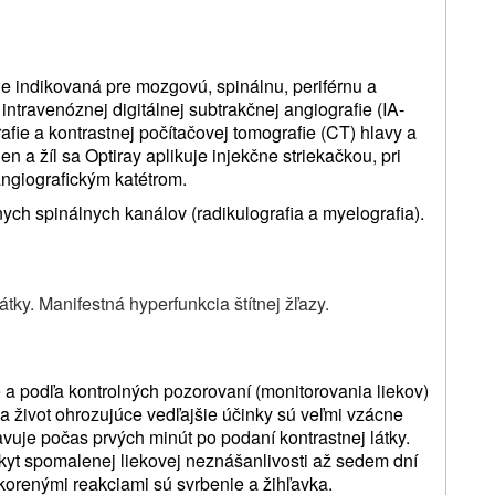
 je indikovaná pre mozgovú, spinálnu, periférnu a
 intravenóznej digitálnej subtrakčnej angiografie (IA-
fie a kontrastnej počítačovej tomografie (CT) hlavy a
en a žíl sa Optiray aplikuje injekčne striekačkou, pri
angiografickým katétrom.
ych spinálnych kanálov (radikulografia a myelografia).
átky. Manifestná hyperfunkcia štítnej žľazy.
 a podľa kontrolných pozorovaní (monitorovania liekov)
a život ohrozujúce vedľajšie účinky sú veľmi vzácne
avuje počas prvých minút po podaní kontrastnej látky.
yt spomalenej liekovej neznášanlivosti až sedem dní
skorenými reakciami sú svrbenie a žihľavka.