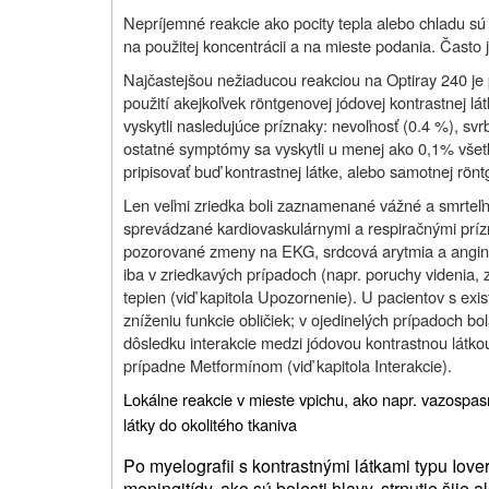
Nepríjemné reakcie ako pocity tepla alebo chladu sú
na použitej koncentrácii a na mieste podania. Často j
Najčastejšou nežiaducou reakciou na Optiray 240 je 
použití akejkoľvek röntgenovej jódovej kontrastnej l
vyskytli nasledujúce príznaky: nevoľnosť (0.4 %), sv
ostatné symptómy sa vyskytli u menej ako 0,1% všet
pripisovať buď kontrastnej látke, alebo samotnej rön
Len veľmi zriedka boli zaznamenané vážné a smrteľné 
sprevádzané kardiovaskulárnymi a respiračnými príznak
pozorované zmeny na EKG, srdcová arytmia a angina
iba v zriedkavých prípadoch (napr. poruchy videnia, 
tepien (viď kapitola Upozornenie). U pacientov s e
zníženiu funkcie obličiek; v ojedinelých prípadoch bo
dôsledku interakcie medzi jódovou kontrastnou látkou
prípadne Metformínom (viď kapitola Interakcie).
Lokálne reakcie v mieste vpichu, ako napr. vazospas
látky do okolitého tkaniva
Po myelografii s kontrastnými látkami typu Iove
meningitídy, ako sú bolesti hlavy, strnutie šije 