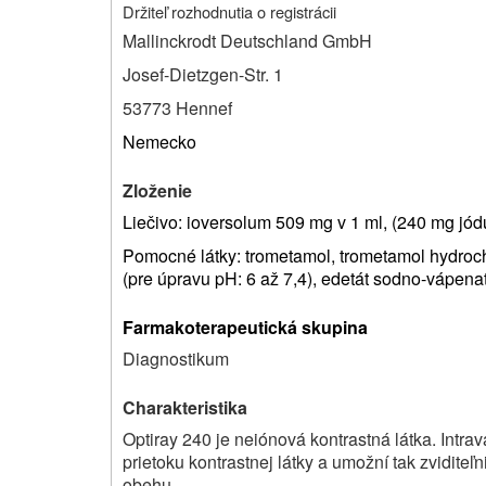
Držiteľ rozhodnutia o registrácii
Mallinckrodt Deutschland GmbH
Josef-Dietzgen-Str. 1
53773 Hennef
Nemecko
Zloženie
Liečivo: ioversolum 509 mg v 1 ml, (240 mg jódu
Pomocné látky: trometamol, trometamol hydrochl
(pre úpravu pH: 6 až 7,4), edetát sodno-vápenat
Farmakoterapeutická skupina
Diagnostikum
Charakteristika
Optiray 240 je neiónová kontrastná látka. Intra
prietoku kontrastnej látky a umožní tak zviditeľn
obehu.