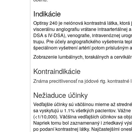
Indikácie
Optiray 240 je neiónová kontrastná látka, ktorá
viscerálnu angiografiu vrátane intraarteriálnej a
DSA s IV-DSA), venografie, intravenóznej urogra
trupu. Pre účely angiografického vyšetrenia tepi
špeciálnom vyšetrení artérií potom príslušným 
Zobrazenie lumbálnych, torakálnych a cervikáln
Kontraindikácie
Známa precitlivenosť na jódové rtg. kontrastné l
Nežiaduce účinky
Vedľajšie účinky sú väčšinou mierne až stredné
sa vyskytujú u 1.1% všetkých pacientov. Vážne 
(<1/10,000). Väčšina vedľajších účinkov sa obj
Napriek tomu bol zaznamenaný i zriedkavý výsk
po podaní kontrastnej látky. Najčastejšími one