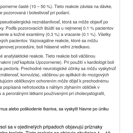
 pomerne časté (10 – 50 %). Tieto reakcie závisia na dávke,
e pozorovaná i bolestivosť pri podaní.
pseudoalergická neznášanlivosť, ktorá sa môže objaviť po
átky. Podľa pozorovacích štúdií sa u nejmenej 0.1 % pacientov
rbenie a kožné exantémy (0.3 %) a vracanie (0.1 %). Všetky
kých pacientov. Vazovagálne reakcie, ktoré sa môžu
tgenovej procedúre, boli hlásené veľmi zriedkavo.
anafylaktické reakcie. Tieto reakcie boli väčšinou
mi (viď kapitola Upozornenie). Pri použití v kardiológii boli
 pectoris. Prechodné neurologické účinky sa môžu vyskytnúť
zmätenosť, konvulzia), väčšinou po aplikácii do mozgových
xistujúcim obličkovým ochorením môže dôjsť k prechodnému
la popísaná nefrotoxicita s náhlym zlyhaním obličiek v
 a perorálnými látkami používanými pri cholecystografii,
mus alebo poškodenie tkaniva, sa vyskytli hlavne po úniku
rsol sa v ojedinelých pripadoch objavujú príznaky
alebo teplota. Tieto reakcie sa objavia obyčajne 1 – 10