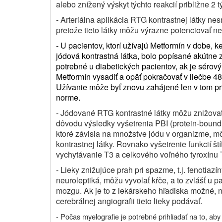
alebo znížený výskyt týchto reakcií približne 2 t
- Arteriálna aplikácia RTG kontrastnej látky n
pretože tieto látky môžu výrazne potenciovať ne
- U pacientov, ktorí užívajú Metformín v dobe, k
jódová kontrastná látka, bolo popísané akútne z
potrebné u diabetických pacientov, ak je sérov
Metformín vysadiť a opäť pokračovať v liečbe 48 
Užívanie môže byť znovu zahájené len v tom príp
norme.
- Jódované RTG kontrastné látky môžu znižovať 
dôvodu výsledky vyšetrenia PBI (protein-bound 
ktoré závisia na množstve jódu v organizme, m
kontrastnej látky. Rovnako vyšetrenie funkcií ští
vychytávanie T3 a celkového voľného tyroxínu 
- Lieky znižujúce prah pri spazme, t.j. fenotiazí
neuroleptiká, môžu vyvolať kŕče, a to zvlášť u
mozgu. Ak je to z lekárskeho hľadiska možné, n
cerebrálnej angiografii tieto lieky podávať.
- Počas myelografie je potrebné prihliadať na to, ab