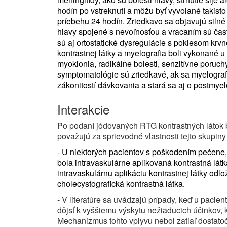
hodín po vstreknutí a môžu byť vyvolané takist
príebehu 24 hodín. Zriedkavo sa objavujú silné b
hlavy spojené s nevoľnosťou a vracaním sú čas
sú aj ortostatické dysregulácie s poklesom krvn
kontrastnej látky a myelografia boli vykonané 
myoklonia, radikálne bolesti, senzitívne poruch
symptomatológie sú zriedkavé, ak sa myelograf
zákonitostí dávkovania a stará sa aj o postmyel
Interakcie
Po podaní jódovaných RTG kontrastných látok b
považujú za sprievodné vlastnosti tejto skupiny
- U niektorých pacientov s poškodením pečene, 
bola intravaskulárne aplikovaná kontrastná látka
intravaskulárnu aplikáciu kontrastnej látky od
cholecystografická kontrastná látka.
- V literatúre sa uvádzajú prípady, keď u pacie
dôjsť k vyššiemu výskytu nežiaducich účinkov, 
Mechanizmus tohto vplyvu nebol zatiaľ dostato