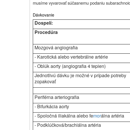
musíme vyvarovať súčasnemu podaniu subarachnoidal
Dávkovanie
Dospelí:
Procedúra
Mozgová angiografia
- Karotická alebo vertebrálne artérie
- Oblúk aorty (angiografia 4 tepien)
Jednotlivú dávku je možné v prípade potreby
zopakovať
Periférna arteriografia
- Bifurkácia aorty
- Spoločná iliakálna alebo fe
mor
álna artéria
- Podklúčková/brachiálna artéria