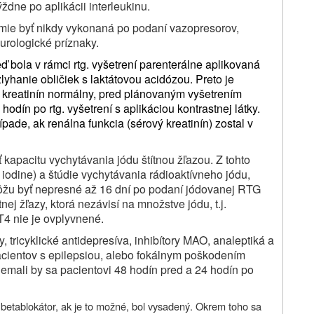
ýždne po aplikácii interleukinu.
esmie byť nikdy vykonaná po podaní vazopresorov,
urologické príznaky.
eď bola v rámci rtg. vyšetrení parenterálne aplikovaná
lyhanie obličiek s laktátovou acidózou. Preto je
ý kreatinín normálny, pred plánovaným vyšetrením
hodín po rtg. vyšetrení s aplikáciou kontrastnej látky.
ade, ak renálna funkcia (sérový kreatinín) zostal v
kapacitu vychytávania jódu štítnou žľazou. Z tohto
iodine) a štúdie vychytávania rádioaktívneho jódu,
ôžu byť nepresné až 16 dní po podaní jódovanej RTG
tnej žľazy, ktorá nezávisí na množstve jódu, t.j.
T4 nie je ovplyvnené.
ny, tricyklické antidepresíva, inhibítory MAO, analeptiká a
 pacientov s epilepsiou, alebo fokálnym poškodením
emali by sa pacientovi 48 hodín pred a 24 hodín po
y betablokátor, ak je to možné, bol vysadený. Okrem toho sa