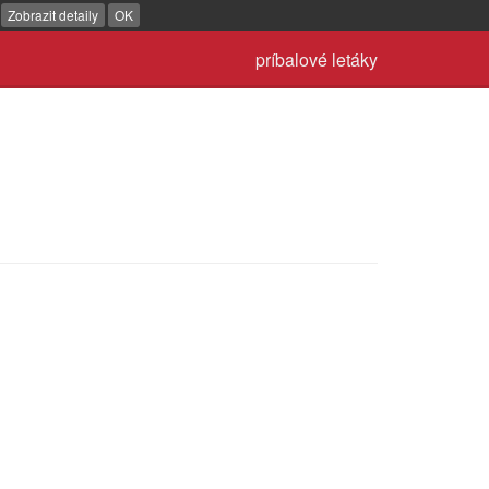
.
Zobrazit detaily
OK
príbalové letáky