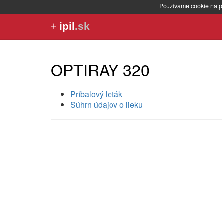
Používame cookie na p
+
ipil
.sk
OPTIRAY 320
Príbalový leták
Súhrn údajov o lieku