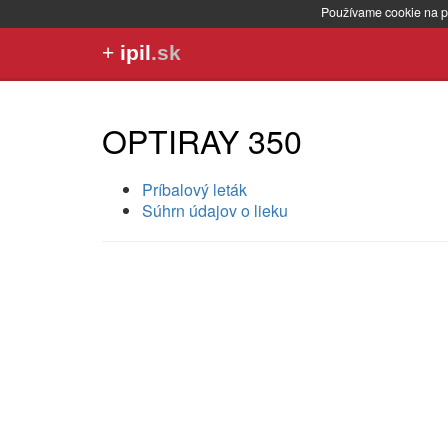
Používame cookie na p
+
ipil
.sk
OPTIRAY 350
Príbalový leták
Súhrn údajov o lieku