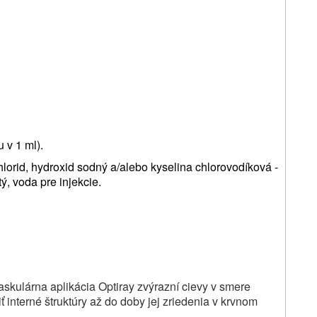
 v 1 ml).
orid, hydroxid sodný a/alebo kyselina chlorovodíková -
ý, voda pre injekcie.
vaskulárna aplikácia Optiray zvýrazní cievy v smere
iť interné štruktúry až do doby jej zriedenia v krvnom