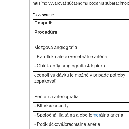
musíme vyvarovať súčasnemu podaniu subarachnoidal
Dávkovanie
Dospelí:
Procedúra
Mozgová angiografia
- Karotická alebo vertebrálne artérie
- Oblúk aorty (angiografia 4 tepien)
Jednotlivú dávku je možné v prípade potreby
zopakovať
Periférna arteriografia
- Bifurkácia aorty
- Spoločná iliakálna alebo fe
mor
álna artéria
- Podklúčková/brachiálna artéria