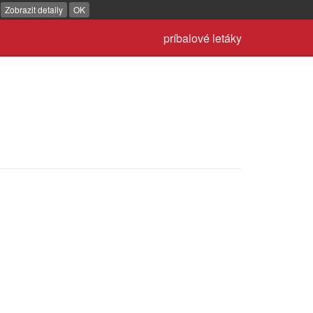
.
Zobrazit detaily
OK
príbalové letáky