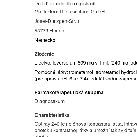
Držiteľ rozhodnutia o registrácii
Mallinckrodt Deutschland GmbH
Josef-Dietzgen-Str. 1
53773 Hennef
Nemecko
Zloženie
Liečivo: ioversolum 509 mg v 1 ml, (240 mg jódu
Pomocné látky: trometamol, trometamol hydrochl
(pre úpravu pH: 6 až 7,4), edetát sodno-vápenat
Farmakoterapeutická skupina
Diagnostikum
Charakteristika
Optiray 240 je neiónová kontrastná látka. Intra
prietoku kontrastnej látky a umožní tak zviditeľn
obehu.