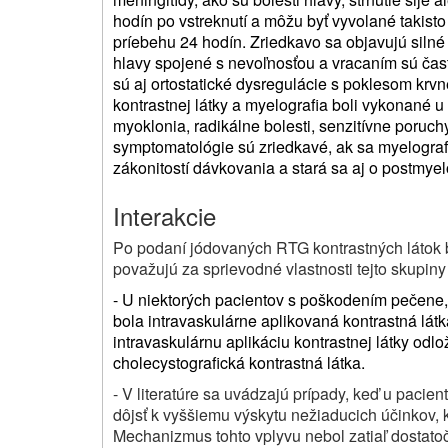
hodín po vstreknutí a môžu byť vyvolané takist
príebehu 24 hodín. Zriedkavo sa objavujú silné b
hlavy spojené s nevoľnosťou a vracaním sú čas
sú aj ortostatické dysregulácie s poklesom krvn
kontrastnej látky a myelografia boli vykonané 
myoklonia, radikálne bolesti, senzitívne poruch
symptomatológie sú zriedkavé, ak sa myelograf
zákonitostí dávkovania a stará sa aj o postmyel
Interakcie
Po podaní jódovaných RTG kontrastných látok b
považujú za sprievodné vlastnosti tejto skupiny
- U niektorých pacientov s poškodením pečene, 
bola intravaskulárne aplikovaná kontrastná látka
intravaskulárnu aplikáciu kontrastnej látky od
cholecystografická kontrastná látka.
- V literatúre sa uvádzajú prípady, keď u pacie
dôjsť k vyššiemu výskytu nežiaducich účinkov, 
Mechanizmus tohto vplyvu nebol zatiaľ dostato