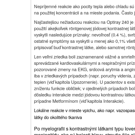
Nepríjemné reakcie ako pocity tepla alebo chladu sú
na použitej koncentrácii a na mieste podania. Často j
Najčastejšou nežiaducou reakciou na Optiray 240 je 
použití akejkoľvek röntgenovej jódovej kontrastnej l
vyskytli nasledujúce príznaky: nevoľnosť (0.4 %), sv
ostatné symptómy sa vyskytli u menej ako 0,1% všet
pripisovať buď kontrastnej látke, alebo samotnej rön
Len veľmi zriedka boli zaznamenané vážné a smrteľné 
sprevádzané kardiovaskulárnymi a respiračnými príznak
pozorované zmeny na EKG, srdcová arytmia a angina
iba v zriedkavých prípadoch (napr. poruchy videnia, 
tepien (viď kapitola Upozornenie). U pacientov s e
zníženiu funkcie obličiek; v ojedinelých prípadoch bo
dôsledku interakcie medzi jódovou kontrastnou látkou
prípadne Metformínom (viď kapitola Interakcie).
Lokálne reakcie v mieste vpichu, ako napr. vazospas
látky do okolitého tkaniva
Po myelografii s kontrastnými látkami typu Iove
meningitídy, ako sú bolesti hlavy, strnutie šije 