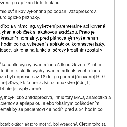
ýždne po aplikácii interleukinu.
esmie byť nikdy vykonaná po podaní vazopresorov,
urologické príznaky.
eď bola v rámci rtg. vyšetrení parenterálne aplikovaná
lyhanie obličiek s laktátovou acidózou. Preto je
ý kreatinín normálny, pred plánovaným vyšetrením
hodín po rtg. vyšetrení s aplikáciou kontrastnej látky.
ade, ak renálna funkcia (sérový kreatinín) zostal v
kapacitu vychytávania jódu štítnou žľazou. Z tohto
iodine) a štúdie vychytávania rádioaktívneho jódu,
ôžu byť nepresné až 16 dní po podaní jódovanej RTG
tnej žľazy, ktorá nezávisí na množstve jódu, t.j.
T4 nie je ovplyvnené.
ny, tricyklické antidepresíva, inhibítory MAO, analeptiká a
 pacientov s epilepsiou, alebo fokálnym poškodením
emali by sa pacientovi 48 hodín pred a 24 hodín po
y betablokátor, ak je to možné, bol vysadený. Okrem toho sa