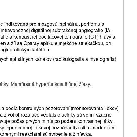
 je indikovaná pre mozgovú, spinálnu, periférnu a
 intravenóznej digitálnej subtrakčnej angiografie (IA-
fie a kontrastnej počítačovej tomografie (CT) hlavy a
en a žíl sa Optiray aplikuje injekčne striekačkou, pri
angiografickým katétrom.
ych spinálnych kanálov (radikulografia a myelografia).
átky. Manifestná hyperfunkcia štítnej žľazy.
 a podľa kontrolných pozorovaní (monitorovania liekov)
a život ohrozujúce vedľajšie účinky sú veľmi vzácne
avuje počas prvých minút po podaní kontrastnej látky.
yt spomalenej liekovej neznášanlivosti až sedem dní
skorenými reakciami sú svrbenie a žihľavka.