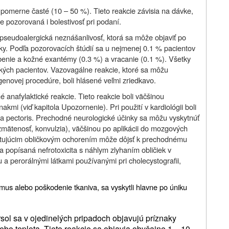
 pomerne časté (10 – 50 %). Tieto reakcie závisia na dávke,
e pozorovaná i bolestivosť pri podaní.
pseudoalergická neznášanlivosť, ktorá sa môže objaviť po
átky. Podľa pozorovacích štúdií sa u nejmenej 0.1 % pacientov
rbenie a kožné exantémy (0.3 %) a vracanie (0.1 %). Všetky
kých pacientov. Vazovagálne reakcie, ktoré sa môžu
tgenovej procedúre, boli hlásené veľmi zriedkavo.
anafylaktické reakcie. Tieto reakcie boli väčšinou
mi (viď kapitola Upozornenie). Pri použití v kardiológii boli
 pectoris. Prechodné neurologické účinky sa môžu vyskytnúť
zmätenosť, konvulzia), väčšinou po aplikácii do mozgových
xistujúcim obličkovým ochorením môže dôjsť k prechodnému
la popísaná nefrotoxicita s náhlym zlyhaním obličiek v
 a perorálnými látkami používanými pri cholecystografii,
mus alebo poškodenie tkaniva, sa vyskytli hlavne po úniku
rsol sa v ojedinelých pripadoch objavujú príznaky
alebo teplota. Tieto reakcie sa objavia obyčajne 1 – 10