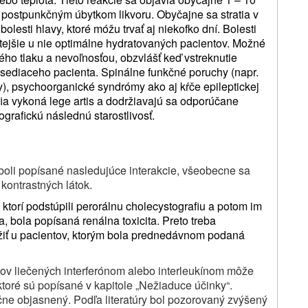
o postpunkčným úbytkom likvoru. Obyčajne sa stratia v
olesti hlavy, ktoré móžu trvať aj niekofko dní. Bolesti
tejšie u nie optimálne hydratovaných pacientov. Možné
ého tlaku a nevoľnosťou, obzvlášť keď vstreknutie
u sediaceho pacienta. Spinálne funkčné poruchy (napr.
y), psychoorganické syndrómy ako aj kŕče epileptickej
ia vykoná lege artis a dodržiavajú sa odporúčane
ografickú následnú starostlivosť.
oli popísané nasledujúce interakcie, všeobecne sa
 kontrastných látok.
ktorí podstúpili perorálnu cholecystografiu a potom im
, bola popísaná renálna toxicita. Preto treba
ložiť u pacientov, ktorým bola prednedávnom podaná
ntov liečených interferónom alebo interleukínom môže
ktoré sú popísané v kapitole „Nežiaduce účinky“.
čne objasnený. Podľa literatúry bol pozorovaný zvýšený