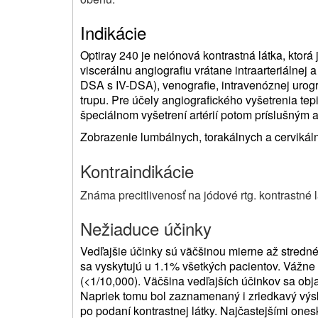
Indikácie
Optiray 240 je neiónová kontrastná látka, ktorá
viscerálnu angiografiu vrátane intraarteriálnej a
DSA s IV-DSA), venografie, intravenóznej urogra
trupu. Pre účely angiografického vyšetrenia tepi
špeciálnom vyšetrení artérií potom príslušným 
Zobrazenie lumbálnych, torakálnych a cervikáln
Kontraindikácie
Známa precitlivenosť na jódové rtg. kontrastné l
Nežiaduce účinky
Vedľajšie účinky sú väčšinou mierne až stredné
sa vyskytujú u 1.1% všetkých pacientov. Vážne 
(<1/10,000). Väčšina vedľajších účinkov sa obj
Napriek tomu bol zaznamenaný i zriedkavý výsk
po podaní kontrastnej látky. Najčastejšími one