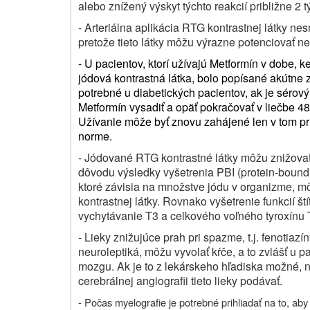
alebo znížený výskyt týchto reakcií približne 2 t
- Arteriálna aplikácia RTG kontrastnej látky n
pretože tieto látky môžu výrazne potenciovať ne
- U pacientov, ktorí užívajú Metformín v dobe, k
jódová kontrastná látka, bolo popísané akútne z
potrebné u diabetických pacientov, ak je sérov
Metformín vysadiť a opäť pokračovať v liečbe 48 
Užívanie môže byť znovu zahájené len v tom príp
norme.
- Jódované RTG kontrastné látky môžu znižovať 
dôvodu výsledky vyšetrenia PBI (protein-bound 
ktoré závisia na množstve jódu v organizme, m
kontrastnej látky. Rovnako vyšetrenie funkcií ští
vychytávanie T3 a celkového voľného tyroxínu 
- Lieky znižujúce prah pri spazme, t.j. fenotiazí
neuroleptiká, môžu vyvolať kŕče, a to zvlášť u
mozgu. Ak je to z lekárskeho hľadiska možné, n
cerebrálnej angiografii tieto lieky podávať.
- Počas myelografie je potrebné prihliadať na to, ab