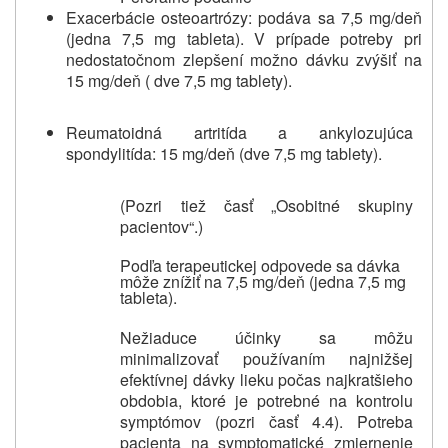
Exacerbácie osteoartrózy: podáva sa 7,5 mg/deň
(jedna 7,5 mg tableta). V prípade potreby pri
nedostatočnom zlepšení možno dávku zvýšiť na
15 mg/deň ( dve 7,5 mg tablety).
Reumatoidná artritída a ankylozujúca
spondylitída: 15 mg/deň (dve 7,5 mg tablety).
(Pozri tiež časť „Osobitné skupiny
pacientov“.)
Podľa terapeutickej odpovede sa dávka
môže znížiť na 7,5 mg/deň (jedna 7,5 mg
tableta).
Nežiaduce účinky sa môžu
minimalizovať používaním najnižšej
efektívnej dávky lieku počas najkratšieho
obdobia, ktoré je potrebné na kontrolu
symptómov (pozri časť 4.4). Potreba
pacienta na symptomatické zmiernenie