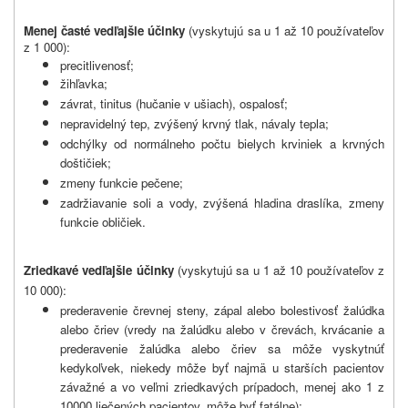
Menej časté vedľajšie účinky
(vyskytujú sa u 1 až 10 používateľov
z 1 000):
precitlivenosť;
žihľavka;
závrat, tinitus (hučanie v ušiach), ospalosť;
nepravidelný tep, zvýšený krvný tlak, návaly tepla;
odchýlky od normálneho počtu bielych krviniek a krvných
doštičiek;
zmeny funkcie pečene;
zadržiavanie soli a vody, zvýšená hladina draslíka, zmeny
funkcie obličiek.
Zriedkavé vedľajšie účinky
(vyskytujú sa u 1 až 10 používateľov z
10 000):
prederavenie črevnej steny, zápal alebo bolestivosť žalúdka
alebo čriev (vredy na žalúdku alebo v črevách, krvácanie a
prederavenie žalúdka alebo čriev sa môže vyskytnúť
kedykoľvek, niekedy môže byť najmä u starších pacientov
závažné a vo veľmi zriedkavých prípadoch, menej ako 1 z
10000 liečených pacientov, môže byť fatálne);