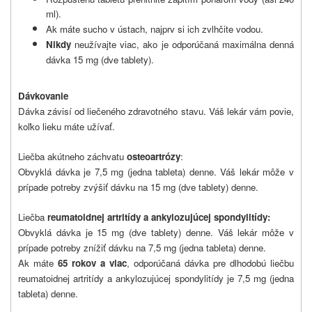
ml).
Ak máte sucho v ústach, najprv si ich zvlhčite vodou.
Nikdy
neužívajte viac, ako je odporúčaná maximálna denná
dávka 15 mg (dve tablety).
Dávkovanie
Dávka závisí od liečeného zdravotného stavu.
Váš lekár vám povie,
koľko lieku máte užívať.
Liečba akútneho záchvatu
osteoartrózy
:
Obvyklá dávka je 7,5 mg (jedna tableta) denne. Váš lekár môže v
prípade potreby zvýšiť dávku na
15 mg (dve tablety) denne.
Liečba
reumatoidnej artritídy a ankylozujúcej spondylitídy:
Obvyklá dávka je 15 mg (dve tablety) denne.
Váš lekár môže v
prípade potreby znížiť dávku na
7,5 mg (jedna tableta) denne.
Ak máte
65 rokov a viac
, odporúčaná dávka pre dlhodobú liečbu
reumatoidnej artritídy a ankylozujúcej spondylitídy je 7,5 mg (jedna
tableta) denne.