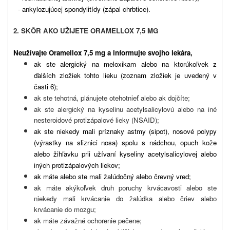
- ankylozujúcej spondylitídy (zápal chrbtice).
2. SKÔR AKO UŽIJETE ORAMELLOX 7,5 MG
Neužívajte Oramellox 7,5 mg a informujte svojho lekára,
ak ste alergický na meloxikam alebo na ktorúkoľvek z
ďalších zložiek tohto lieku (zoznam zložiek je uvedený v
časti 6);
ak ste tehotná, plánujete otehotnieť alebo ak dojčíte;
ak ste alergický na kyselinu acetylsalicylovú alebo na iné
nesteroidové protizápalové lieky (NSAID);
ak ste niekedy mali príznaky astmy (sipot), nosové polypy
(výrastky na sliznici nosa) spolu s nádchou, opuch kože
alebo žihľavku prii užívaní kyseliny acetylsalicylovej alebo
iných protizápalových liekov;
ak máte alebo ste mali žalúdočný alebo črevný vred;
ak máte akýkoľvek druh poruchy krvácavosti alebo ste
niekedy mali krvácanie do žalúdka alebo čriev alebo
krvácanie do mozgu;
ak máte závažné ochorenie pečene;