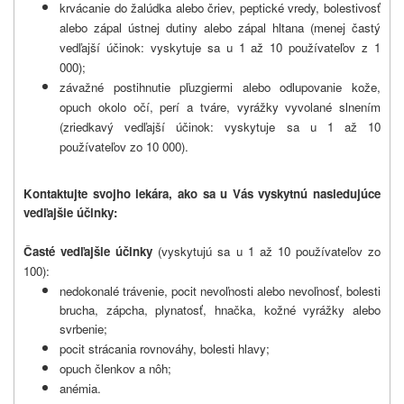
krvácanie do žalúdka alebo čriev, peptické vredy, bolestivosť
alebo zápal ústnej dutiny alebo zápal hltana (menej častý
vedľajší účinok:
vyskytuje sa u 1 až 10 používateľov z 1
000);
závažné postihnutie pľuzgiermi alebo odlupovanie kože,
opuch okolo očí, perí a tváre, vyrážky vyvolané slnením
(zriedkavý vedľajší účinok:
vyskytuje sa u 1 až 10
používateľov zo 10 000).
Kontaktujte svojho lekára, ako sa u Vás vyskytnú nasledujúce
vedľajšie účinky:
Časté vedľajšie účinky
(vyskytujú sa u 1 až 10 používateľov zo
100):
nedokonalé trávenie, pocit nevoľnosti alebo nevoľnosť, bolesti
brucha, zápcha, plynatosť, hnačka, kožné vyrážky alebo
svrbenie;
pocit strácania rovnováhy, bolesti hlavy;
opuch členkov a nôh;
anémia.