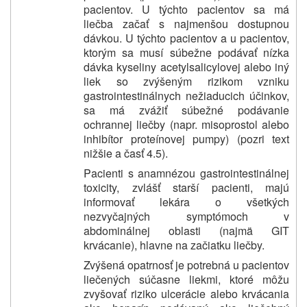
pacientov. U týchto pacientov sa má
liečba začať s najmenšou dostupnou
dávkou. U týchto pacientov a u pacientov,
ktorým sa musí súbežne podávať nízka
dávka kyseliny acetylsalicylovej alebo iný
liek so zvýšeným rizikom vzniku
gastrointestinálnych nežiaducich účinkov,
sa má zvážiť súbežné podávanie
ochrannej liečby (napr. misoprostol alebo
inhibítor proteínovej pumpy) (pozri text
nižšie a časť 4.5).
Pacienti s anamnézou gastrointestinálnej
toxicity, zvlášť starší pacienti, majú
informovať lekára o všetkých
nezvyčajných symptómoch v
abdominálnej oblasti (najmä GIT
krvácanie), hlavne na začiatku liečby.
Zvýšená opatrnosť je potrebná u pacientov
liečených súčasne liekmi, ktoré môžu
zvyšovať riziko ulcerácie alebo krvácania