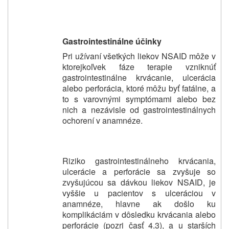
Gastrointestinálne účinky
Pri užívaní všetkých liekov NSAID môže v
ktorejkoľvek fáze terapie vzniknúť
gastrointestinálne krvácanie, ulcerácia
alebo perforácia, ktoré môžu byť fatálne, a
to s varovnými symptómami alebo bez
nich a nezávisle od gastrointestinálnych
ochorení v anamnéze.
Riziko gastrointestinálneho krvácania,
ulcerácie a perforácie sa zvyšuje so
zvyšujúcou sa dávkou liekov NSAID, je
vyššie u pacientov s ulceráciou v
anamnéze, hlavne ak došlo ku
komplikáciám v dôsledku krvácania alebo
perforácie (pozri časť 4.3), a u starších