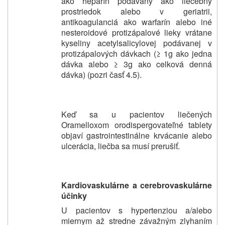
ako heparín podávaný ako liečebný
prostriedok alebo v geriatrii,
antikoagulanciá ako warfarín alebo iné
nesteroidové protizápalové lieky vrátane
kyseliny acetylsalicylovej podávanej v
protizápalových dávkach (≥ 1g ako jedna
dávka alebo ≥ 3g ako celková denná
dávka) (pozri časť 4.5).
Keď sa u pacientov liečených
Oramelloxom orodispergovateľné tablety
objaví gastrointestinálne krvácanie alebo
ulcerácia, liečba sa musí prerušiť.
Kardiovaskulárne a cerebrovaskulárne
účinky
U pacientov s hypertenziou a/alebo
miernym až stredne závažným zlyhaním