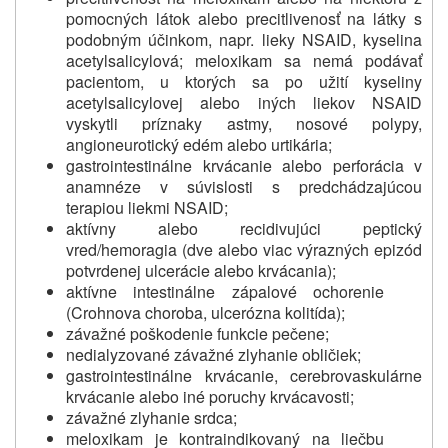
pomocných látok alebo precitlivenosť na látky s
podobným účinkom, napr. lieky NSAID, kyselina
acetylsalicylová; meloxikam sa nemá podávať
pacientom, u ktorých sa po užití kyseliny
acetylsalicylovej alebo iných liekov NSAID
vyskytli príznaky astmy, nosové polypy,
angioneurotický edém alebo urtikária;
gastrointestinálne krvácanie alebo perforácia v
anamnéze v súvislosti s predchádzajúcou
terapiou liekmi NSAID;
aktívny alebo recidivujúci peptický
vred/hemoragia (dve alebo viac výrazných epizód
potvrdenej ulcerácie alebo krvácania);
aktívne intestinálne zápalové ochorenie
(Crohnova choroba, ulcerózna kolitída);
závažné poškodenie funkcie pečene;
nedialyzované závažné zlyhanie obličiek;
gastrointestinálne krvácanie, cerebrovaskulárne
krvácanie alebo iné poruchy krvácavosti;
závažné zlyhanie srdca;
meloxikam je kontraindikovaný na liečbu