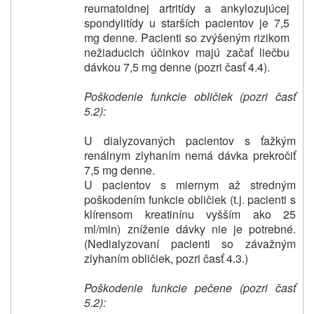
reumatoidnej artritídy a ankylozujúcej
spondylitídy u starších pacientov je 7,5
mg denne. Pacienti so zvýšeným rizikom
nežiaducich účinkov majú začať liečbu
dávkou 7,5 mg denne (pozri časť 4.4).
Poškodenie funkcie obličiek (pozri časť
5.2):
U dialyzovaných pacientov s ťažkým
renálnym zlyhaním nemá dávka prekročiť
7,5 mg denne.
U pacientov s miernym až stredným
poškodením funkcie obličiek (t.j. pacienti s
klírensom kreatinínu vyšším ako 25
ml/min) zníženie dávky nie je potrebné.
(Nedialyzovaní pacienti so závažným
zlyhaním obličiek, pozri časť 4.3.)
Poškodenie funkcie pečene (pozri časť
5.2):