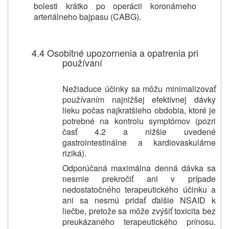
bolesti krátko po operácii koronárneho
arteriálneho bajpasu (CABG).
4.4 Osobitné upozornenia a opatrenia pri
používaní
Nežiaduce účinky sa môžu minimalizovať
používaním najnižšej efektívnej dávky
lieku počas najkratšieho obdobia, ktoré je
potrebné na kontrolu symptómov (pozri
časť 4.2 a nižšie uvedené
gastrointestinálne a kardiovaskulárne
riziká).
Odporúčaná maximálna denná dávka sa
nesmie prekročiť ani v prípade
nedostatočného terapeutického účinku a
ani sa nesmú pridať ďalšie NSAID k
liečbe, pretože sa môže zvýšiť toxicita bez
preukázaného terapeutického prínosu.