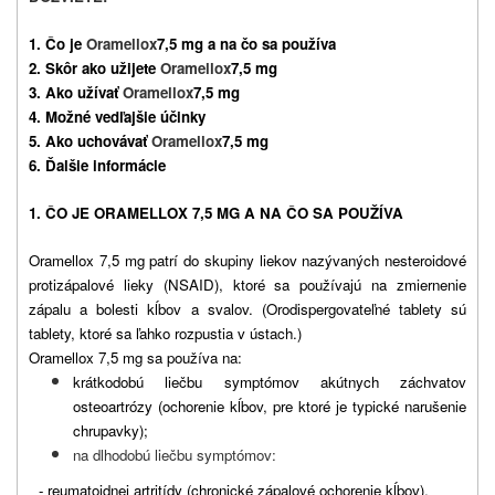
1. Čo je
Oramellox
7,5 mg a na čo sa používa
2. Skôr ako užijete
Oramellox
7,5 mg
3. Ako užívať
Oramellox
7,5 mg
4. Možné vedľajšie účinky
5. Ako uchovávať
Oramellox
7,5 mg
6. Ďalšie informácie
1. ČO JE ORAMELLOX 7,5 MG A NA ČO SA POUŽÍVA
Oramellox 7,5 mg patrí do skupiny liekov nazývaných nesteroidové
protizápalové lieky (NSAID), ktoré sa používajú na zmiernenie
zápalu a bolesti kĺbov a svalov. (Orodispergovateľné tablety sú
tablety, ktoré sa ľahko rozpustia v ústach.)
Oramellox 7,5 mg sa používa na:
krátkodobú liečbu symptómov akútnych záchvatov
osteoartrózy
(ochorenie kĺbov, pre ktoré je typické narušenie
chrupavky)
;
na dlhodobú liečbu symptómov:
- reumatoidnej artritídy
(chronické zápalové ochorenie kĺbov)
,