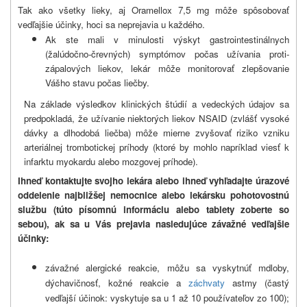
Tak ako všetky lieky, aj Oramellox 7,5 mg môže spôsobovať
vedľajšie účinky, hoci sa neprejavia u každého.
Ak ste mali v minulosti výskyt gastrointestinálnych
(žalúdočno-črevných) symptómov počas užívania proti­
zápalových liekov, lekár môže monitorovať zlepšovanie
Vášho stavu počas liečby.
Na základe výsledkov klinických štúdií a vedeckých údajov sa
predpokladá, že užívanie niektorých liekov NSAID (zvlášť vysoké
dávky a dlhodobá liečba) môže mierne zvyšovať riziko vzniku
arteriálnej trombotickej príhody (ktoré by mohlo napríklad viesť k
infarktu myokardu alebo mozgovej príhode).
Ihneď kontaktujte svojho lekára alebo ihneď vyhľadajte úrazové
oddelenie najbližšej nemocnice alebo lekársku pohotovostnú
službu (túto písomnú informáciu alebo tablety zoberte so
sebou), ak sa u Vás prejavia nasledujúce závažné vedľajšie
účinky:
závažné alergické reakcie, môžu sa vyskytnúť mdloby,
dýchavičnosť, kožné reakcie a
záchvaty
astmy (častý
vedľajší účinok:
vyskytuje sa u 1 až 10 používateľov zo 100);