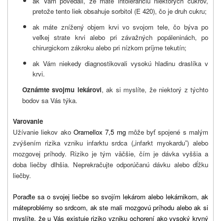
ak Vám povedali, že máte intoleranciu niektorých cukrov,
pretože tento liek obsahuje sorbitol (E 420), čo je druh cukru;
ak máte znížený objem krvi vo svojom tele, čo býva po
veľkej strate krvi alebo pri závažných popáleninách, po
chirurgickom zákroku alebo pri nízkom príjme tekutín;
ak Vám niekedy diagnostikovali vysokú hladinu draslíka v
krvi.
Oznámte svojmu lekárovi
, ak si myslíte, že niektorý z týchto
bodov sa Vás týka.
Varovanie
Užívanie liekov ako
Oramellox 7,5 mg
môže byť spojené s malým
zvýšením rizika vzniku infarktu srdca („infarkt myokardu”) alebo
mozgovej príhody. Riziko je tým väčšie, čím je dávka vyššia a
doba liečby dlhšia. Neprekračujte odporúčanú dávku alebo dĺžku
liečby.
Poraďte sa o svojej liečbe so svojím lekárom alebo lekárnikom, ak
máte
problémy so srdcom, ak ste mali mozgovú príhodu alebo ak si
myslíte, že u Vás existuje riziko vzniku ochorení ako vysoký krvný