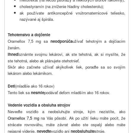
cholestyramín (na zníženie hladiny cholesterolu);
ak používate antikoncepčné vnútromaternicové teliesko,
nazývané aj špirála.
Tehotenstvo a dojčenie
Oramellox 7,5 mg sa
neodporúča
užívať tehotným a dojčiacim
ženám.
Ihneď
oznámte svojmu lekárovi, ak ste tehotná, ak si myslíte, že
ste tehotná, alebo ak plánujete otehotnieť.
Skôr ako začnete užívať akýkoľvek liek, poraďte sa so svojím
lekárom alebo lekárnikom.
Deti
(mladšie ako 16 rokov)
Tento liek sa
nesmie
podávať deťom mladším ako 16 rokov.
Vedenie vozidla a obsluha strojov
Neveďte vozidlo a neobsluhujte stroje, kým nezistíte, ako
Oramellox 7,5 mg
na Vás pôsobí. Ak po užití lieku máte pocit, že
strácate rovnováhu, máte závrat alebo ste ospalý alebo máte
nejasné videnie,
neveďte
vozidlo ani
neobsluhujte
stroje.