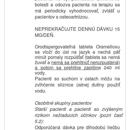
bolesti a odozva pacienta na terapiu sa
má periodicky vyhodnocovať, zvlášť u
pacientov s osteoartrózou.
NEPREKRAČUJTE DENNÚ DÁVKU 15
MG/DEŇ.
Orodispergovateľná tableta Oramelloxu
sa vloží do úst na jazyk a nechá päť
minút pomaly rozpúšťať (tableta sa nemá
žuvať a
nemá sa prehltnúť nerozpustená)
a potom sa prehltne zapitím
s 240 ml
vody.
Pacienti so suchom v ústach môžu na
zvlhčenie sliznice ústnej dutiny použiť
vodu.
Osobitné skupiny pacientov
Starší pacienti a pacienti so zvýšeným
rizikom nežiaducich účinkov (pozri časť
5.2):
Odporúčaná dávka pre dlhodobú liečbu