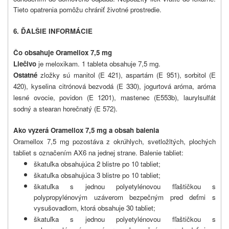
Tieto opatrenia pomôžu chrániť životné prostredie.
6. ĎALŠIE INFORMÁCIE
Čo obsahuje Oramellox 7,5 mg
Liečivo
je meloxikam. 1 tableta obsahuje 7,5 mg.
Ostatné
zložky sú manitol (E 421), aspartám (E 951), sorbitol (E
420), kyselina citrónová bezvodá (E 330), jogurtová aróma, aróma
lesné ovocie, povidon (E 1201), mastenec (E553b), laurylsulfát
sodný a stearan horečnatý (E 572).
Ako vyzerá Oramellox 7,5 mg a obsah balenia
Oramellox 7,5 mg pozostáva z okrúhlych, svetložltých, plochých
tabliet s označením AX6 na jednej strane
. Balenie tabliet:
škatuľka obsahujúca 2 blistre po 10 tabliet;
škatuľka obsahujúca 3 blistre po 10 tabliet;
škatuľka s jednou polyetylénovou fľaštičkou s
polypropylénovým uzáverom bezpečným pred deťmi s
vysušovadlom, ktorá obsahuje 30 tabliet;
škatuľka s jednou polyetylénovou fľaštičkou s