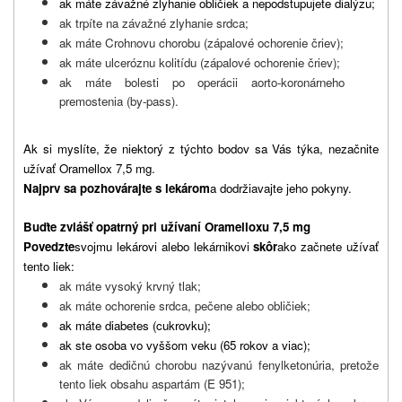
ak máte závažné zlyhanie obličiek a nepodstupujete dialýzu;
ak trpíte na závažné zlyhanie srdca;
ak máte Crohnovu chorobu (zápalové ochorenie čriev);
ak máte ulceróznu kolitídu (zápalové ochorenie čriev);
ak máte bolesti po operácii aorto-koronárneho
premostenia (by-pass).
Ak si myslíte, že niektorý z týchto bodov sa Vás týka, nezačnite
užívať Oramellox 7,5 mg.
Najprv sa pozhovárajte s lekárom
a dodržiavajte jeho pokyny.
Buďte zvlášť opatrný pri užívaní Oramelloxu 7,5 mg
Povedzte
svojmu lekárovi alebo lekárnikovi
skôr
ako začnete užívať
tento liek:
ak máte vysoký krvný tlak;
ak máte ochorenie srdca, pečene alebo obličiek;
ak máte diabetes (cukrovku);
ak ste osoba vo vyššom veku (65 rokov a viac);
ak máte dedičnú chorobu nazývanú fenylketonúria, pretože
tento liek obsahu aspartám (E 951);