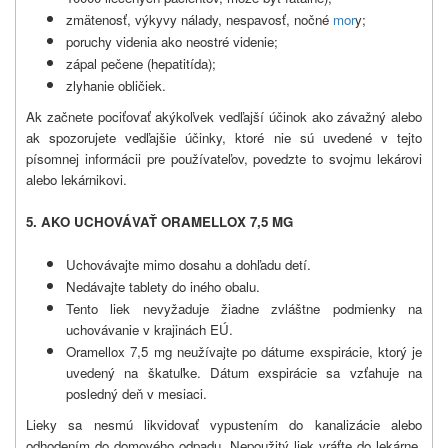
zmätenosť, výkyvy nálady, nespavosť, nočné
mor
y;
poruchy videnia ako neostré videnie;
zápal pečene (hepatitída);
zlyhanie obličiek.
Ak začnete pociťovať akýkoľvek vedľajší účinok ako závažný alebo
ak spozorujete vedľajšie účinky, ktoré nie sú uvedené v tejto
písomnej informácii pre používateľov, povedzte to svojmu lekárovi
alebo lekárnikovi.
5. AKO UCHOVÁVAŤ ORAMELLOX 7,5 MG
Uchovávajte mimo dosahu a dohľadu detí.
Nedávajte tablety do iného obalu.
Tento liek nevyžaduje žiadne zvláštne podmienky na
uchovávanie v krajinách EÚ.
Oramellox 7,5 mg neužívajte po dátume exspirácie, ktorý je
uvedený na škatuľke. Dátum exspirácie sa vzťahuje na
posledný deň v mesiaci.
Lieky sa nesmú likvidovať vypustením do kanalizácie alebo
odhodením do domového odpadu. Nepoužitý liek vráťte do lekárne.