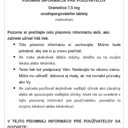
PÍSOMNÁ INFORMÁCIA PRE POUŽÍVATEĽOV
Oramellox 7,5 mg
orodispergovateľné tablety
meloxikam
Pozorne si prečítajte celú písomnú informáciu skôr, ako
začnete užívať Váš liek.
Túto písomnú informáciu si uschovajte.
Možno bude
potrebné, aby ste si ju znovu prečítali.
Ak máte akékoľvek ďalšie otázky, obráťte sa na svojho
lekára alebo lekárnika.
Tento liek bol predpísaný Vám.
Nedávajte ho nikomu inému.
Môže mu uškodiť, dokonca aj vtedy, ak má rovnaké príznaky
ako Vy.
Ak začnete pociťovať akýkoľvek vedľajší účinok ako závažný
alebo ak spozorujete vedľajšie účinky, ktoré nie sú uvedené v
tejto písomnej informácii pre používateľov, povedzte to
svojmu lekárovi alebo lekárnikovi.
V TEJTO PÍSOMNEJ INFORMÁCII PRE POUŽÍVATEĽOV SA
DOZVIETE: