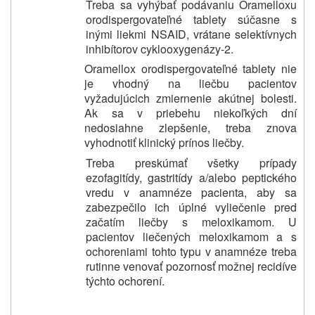
Treba sa vyhýbať podávaniu Oramelloxu
orodispergovateľné tablety súčasne s
inými liekmi NSAID, vrátane selektívnych
inhibítorov cyklooxygenázy-2.
Oramellox orodispergovateľné tablety nie
je vhodný na liečbu pacientov
vyžadujúcich zmiernenie akútnej bolesti.
Ak sa v priebehu niekoľkých dní
nedosiahne zlepšenie, treba znova
vyhodnotiť klinický prínos liečby.
Treba preskúmať všetky prípady
ezofagitídy, gastritídy a/alebo peptického
vredu v anamnéze pacienta, aby sa
zabezpečilo ich úplné vyliečenie pred
začatím liečby s meloxikamom. U
pacientov liečených meloxikamom a s
ochoreniami tohto typu v anamnéze treba
rutinne venovať pozornosť možnej recidíve
týchto ochorení.