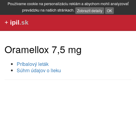
Používame cookie na personalizáciu reklám a abychom mohli analyzovať
prevádzku na našich stránkach.
Zobrazit detaily
OK
+
ipil
.sk
Oramellox 7,5 mg
Príbalový leták
Súhrn údajov o lieku