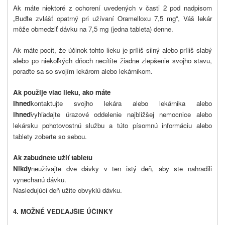
Ak máte niektoré z ochorení uvedených v časti 2 pod nadpisom
„Buďte zvlášť opatrný pri užívaní Oramelloxu 7,5 mg“, Váš lekár
môže obmedziť dávku na 7,5 mg (jedna tableta) denne.
Ak máte pocit, že účinok tohto lieku je príliš silný alebo príliš slabý
alebo po niekoľkých dňoch necítite žiadne zlepšenie svojho stavu,
poraďte sa so svojím lekárom alebo lekárnikom.
Ak použije viac lieku, ako máte
Ihneď
kontaktujte svojho lekára alebo lekárnika alebo
ihneď
vyhľadajte úrazové oddelenie najbližšej nemocnice alebo
lekársku pohotovostnú službu a túto písomnú informáciu alebo
tablety zoberte so sebou.
Ak zabudnete užiť tabletu
Nikdy
neužívajte dve dávky v ten istý deň, aby ste nahradili
vynechanú dávku.
Nasledujúci deň užite obvyklú dávku.
4. MOŽNÉ VEDĽAJŠIE ÚČINKY