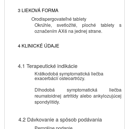
3 LIEKOVÁ FORMA
Orodispergovateľné tablety
Okrúhle, svetložlté, ploché tablety s
označením AX6 na jednej strane.
4 KLINICKÉ ÚDAJE
4.1 Terapeutické indikácie
Krátkodobá symptomatická liečba
exacerbácií osteoartrózy.
Dlhodobá symptomatická liečba
reumatoidnej artritídy alebo ankylozujúcej
spondylitídy.
4.2 Dávkovanie a spôsob podávania
Perorálne podanie