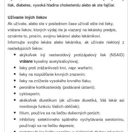
tlak, diabetes, vysoká hladina cholesterolu alebo ak ste fajčiar.
Užívanie iných liekov
Ak užívate, alebo ste v poslednom čase užívali ešte iné lieky,
vrátane liekov, ktorých výdaj nie je viazaný na lekársky predpis,
oznámte to, prosím, svojmu lekárovi alebo lekárnikovi.
Informujte svojho lekára alebo lekárnika, ak užívate niektorý z
nasledujúcich liekov:
akýkoľvek iný nesteroidový protizápalový liek (NSAID)
vrátane
kyseliny acetylsalicylovej;
lieky proti zrážanlivosti krvi, napr. warfarín;
lieky na rozpúšťanie krvných zrazenín;
lieky na zníženie vysokého krvného tlaku;
perorálne kortikosteroidy (podávané ústami);
cyklosporín;
akékoľvek diuretikum (ak užívate diuretiká, Váš lekár asi
monitoruje funkciu Vašich obličiek);
lítium, používa sa na liečbu duševných porúch;
inhibítory selektívneho spätného vychytávania serotonínu,
používajú sa na liečbu depresie;
metotrexát (na liečbu psoriázy a niektorých druhov rakoviny);