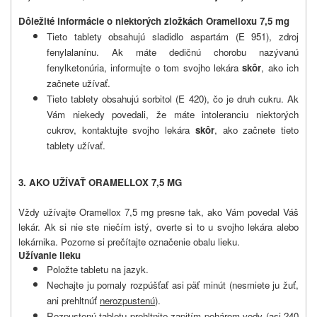
Dôležité informácie o niektorých zložkách Oramelloxu 7,5 mg
Tieto tablety obsahujú sladidlo aspartám (E 951), zdroj
fenylalanínu. Ak máte dedičnú chorobu nazývanú
fenylketonúria, informujte o tom svojho lekára
skôr
, ako ich
začnete užívať.
Tieto tablety obsahujú sorbitol (E 420), čo je druh cukru. Ak
Vám niekedy povedali, že máte intoleranciu niektorých
cukrov, kontaktujte svojho lekára
skôr
, ako začnete tieto
tablety užívať.
3. AKO UŽÍVAŤ ORAMELLOX 7,5 MG
Vždy užívajte Oramellox 7,5 mg presne tak, ako Vám povedal Váš
lekár. Ak si nie ste niečím istý, overte si to u svojho lekára alebo
lekárnika. Pozorne si prečítajte označenie obalu lieku.
Užívanie lieku
Položte tabletu na jazyk.
Nechajte ju pomaly rozpúšťať asi päť minút (nesmiete ju žuť,
ani prehltnúť
nerozpustenú
).
Rozpustenú tabletu prehltnite zapitím pohárom vody (asi 240