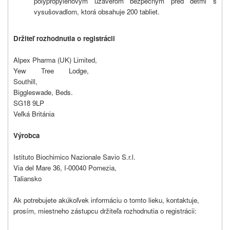
polypropylénovým uzáverom bezpečným pred deťmi s
vysušovadlom, ktorá obsahuje 200 tabliet.
Držiteľ rozhodnutia o registrácii
Alpex Pharma (UK) Limited,
Yew Tree Lodge,
Southill,
Biggleswade, Beds.
SG18 9LP
Veľká Británia
Výrobca
Istituto Biochimico Nazionale Savio S.r.l.
Via del Mare 36, I-00040 Pomezia,
Taliansko
Ak potrebujete akúkoľvek informáciu o tomto lieku, kontaktuje,
prosím, miestneho zástupcu držiteľa rozhodnutia o registrácii: