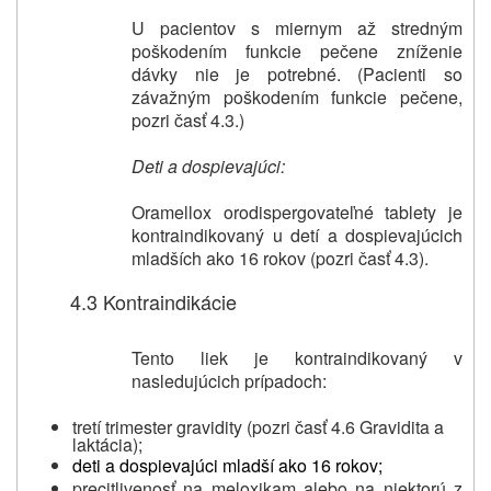
U pacientov s miernym až stredným
poškodením funkcie pečene zníženie
dávky nie je potrebné. (Pacienti so
závažným poškodením funkcie pečene,
pozri časť 4.3.)
Deti a dospievajúci:
Oramellox orodispergovateľné tablety je
kontraindikovaný u detí a dospievajúcich
mladších ako 16 rokov (pozri časť 4.3).
4.3 Kontraindikácie
Tento liek je kontraindikovaný v
nasledujúcich prípadoch:
tretí trimester gravidity (pozri časť 4.6 Gravidita a
laktácia);
deti a dospievajúci mladší ako 16 rokov;
precitlivenosť na meloxikam alebo na niektorú z