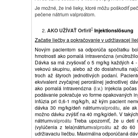
Je možné, že iné lieky, ktoré môžu poškodiť pe
pečene nátrium valproátom.
AKO UŽÍVAŤ Orfiril
Injektionslösung

Začatie liečby a pokračovanie v udržiavacej li
Novým pacientom sa odporúča spočiatku bol
hmotnosti ako pomalá intravenózna (vnútrožilová
Dávka sa má zvyšovať o 5 mg/kg každých 4 - 
vekovú skupinu, alebo až do dosiahnutia naj
troch až štyroch jednotlivých podaní. Pacient
ekvivalent zvyčajnej perorálnej jednotlivej d
ako pomalá intravenózna (i.v.) injekcia počas
podávanie pokračuje vo forme opakovaných inj
infúzia pri 0,6-1 mg/kg/h, až kým pacient nem
dávka 30 mg/kg/deň nátrium
valproátu
, ale a
možno dávku zvýšiť na 40 mg/kg/deň. V takých
nátrium
valproátu
Treba upozorniť, že u detí
(vylúčenia z tela)
nátrium
valproátu
až do 60 
udržiavaciu liečbu. Maximálna odporúčaná dáv