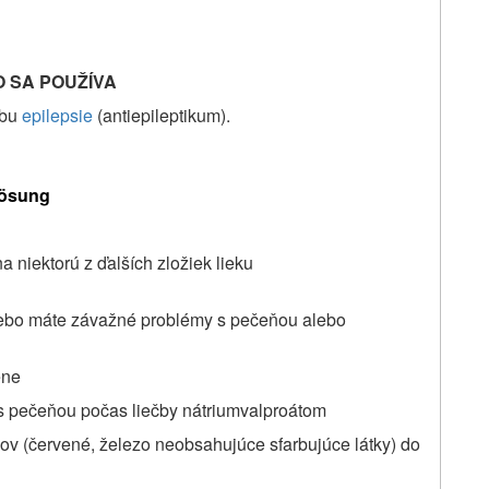
O SA POUŽÍVA
čbu
epilepsie
(antiepileptikum).
ösung
a niektorú z ďalších zložiek lieku
alebo máte závažné problémy s pečeňou alebo
ene
y s pečeňou počas liečby nátriumvalproátom
nov (červené, železo neobsahujúce sfarbujúce látky) do