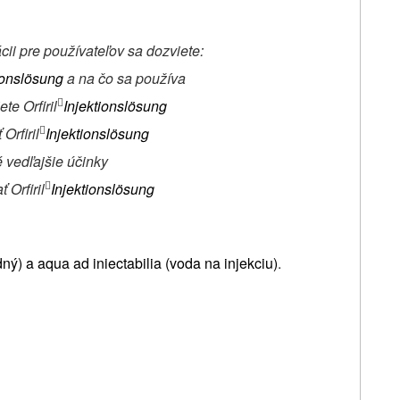
cii pre používateľov sa dozviete:
ionslösung
a na čo sa používa
te Orfiril
Injektionslösung

Orfiril
Injektionslösung

 vedľajšie účinky
 Orfiril
Injektionslösung

ný) a aqua ad iniectabilia (voda na injekciu)
.