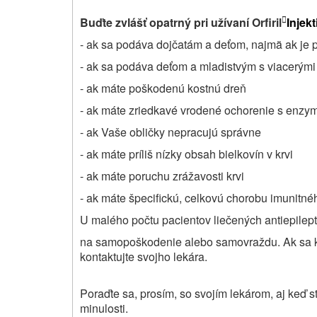
Buďte zvlášť opatrný pri užívaní Orfiril
Injek

- ak sa podáva dojčatám a deťom, najmä ak je 
- ak sa podáva deťom a mladistvým s viacerým
- ak máte poškodenú kostnú dreň
- ak máte zriedkavé vrodené ochorenie s enzym
- ak Vaše obličky nepracujú správne
- ak máte príliš nízky obsah bielkovín v krvi
- ak máte poruchu zrážavosti krvi
- ak máte špecifickú, celkovú chorobu imunitn
U malého počtu pacientov liečených antiepilept
na samopoškodenie alebo samovraždu. Ak sa ke
kontaktujte svojho lekára.
Poraďte sa, prosím, so svojím lekárom, aj keď s
minulosti.