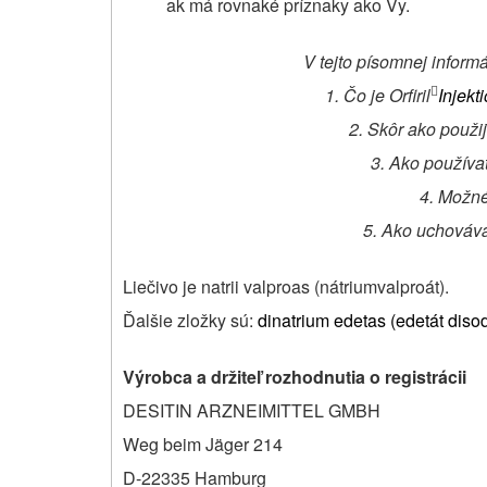
ak má rovnaké príznaky ako Vy.
V tejto písomnej informá
1. Čo je Orfiril
Injekt

2. Skôr ako použije
3. Ako používať 
4. Možné
5. Ako uchovávať
Liečivo je natrii valproas (nátriumvalproát).
Ďalšie zložky sú:
dinatrium edetas (edetát disod
Výrobca a držiteľ rozhodnutia o registrácii
DESITIN ARZNEIMITTEL GMBH
Weg beim Jäger 214
D-22335 Hamburg