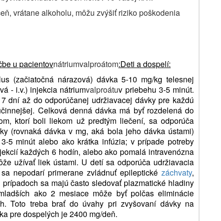
čeň, vrátane alkoholu, môžu zvýšiť riziko poškodenia
ečbe u pacientov
nátriumvalproátom
:Deti a dospelí:
us (začiatočná nárazová) dávka 5-10 mg/kg telesnej
 - i.v.) injekcia nátrium
valproátu
v priebehu 3-5 minút.
7 dní až do odporúčanej udržiavacej dávky pre každú
účinnejšej. Celková denná dávka má byť rozdelená do
om, ktorí boli liekom už predtým liečení, sa odporúča
ávky (rovnaká dávka v mg, aká bola jeho dávka ústami)
 3-5 minút alebo ako krátka infúzia; v prípade potreby
ekcií každých 6 hodín, alebo ako pomalá intravenózna
ôže užívať liek ústami. U detí sa odporúča udržiavacia
k sa nepodarí primerane zvládnuť epileptické
záchvaty
,
 prípadoch sa majú často sledovať plazmatické hladiny
 mladších ako 2 mesiace môže byť polčas eliminácie
h. Toto treba brať do úvahy pri zvyšovaní dávky na
ka pre dospelých je 2400 mg/deň.