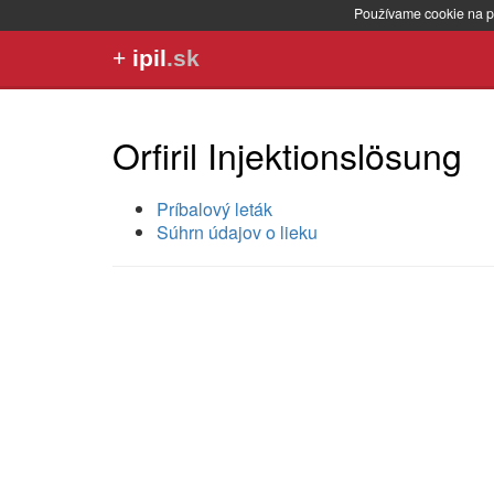
Používame cookie na p
+
ipil
.sk
Orfiril Injektionslösung
Príbalový leták
Súhrn údajov o lieku