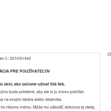
O
ev č.:
2010/01442
ÁCIA PRE POUŽÍVATEĽOV
u skôr, ako začnete užívať Váš liek.
žno bude potrebné, aby ste si ju znovu prečítali.
sa na svojho lekára alebo lekárnika.
e ho nikomu inému. Môže mu uškodiť, dokonca aj vtedy,