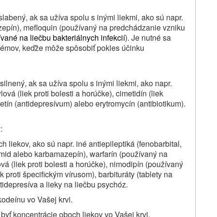
labený, ak sa užíva spolu s inými liekmi, ako sú napr.
mazepín), mefloquin (používaný na predchádzanie vzniku
ívané na liečbu bakteriálnych infekcií
). Je nutné sa
némov, keďže môže spôsobiť pokles účinku
ilnený, ak sa užíva spolu s inými liekmi, ako napr.
ová (liek proti bolesti a horúčke), cimetidín (liek
tín (antidepresívum) alebo erytromycín (antibiotikum).
:
h liekov, ako sú napr. iné antiepileptiká (fenobarbital,
ximid alebo karbamazepín), warfarín (používaný na
ová (liek proti bolesti a horúčke), nimodipín (používaný
 proti špecifickým vírusom), barbituráty (tablety na
tidepresíva a lieky na liečbu psychóz.
odeínu vo Vašej krvi.
byť koncentrácie oboch liekov vo Vašej krvi.