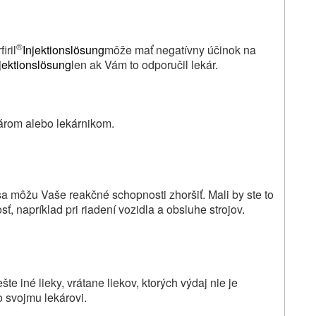
®
iril
Injektionslösung
môže mať negatívny účinok na
jektionslösung
len ak Vám to odporučil lekár.
károm alebo lekárnikom.
sa môžu Vaše reakčné schopnosti zhoršiť. Mali by ste to
, napríklad pri riadení vozidla a obsluhe strojov.
te iné lieky, vrátane liekov, ktorých výdaj nie je
o svojmu lekárovi.