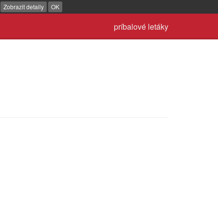
.
Zobrazit detaily
OK
príbalové letáky