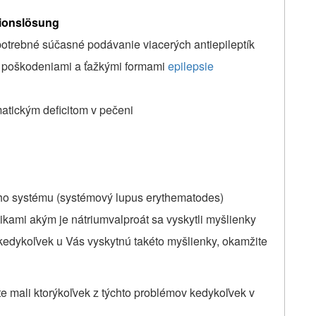
tionslösung
potrebné súčasné podávanie viacerých antiepileptík
i poškodeniami a ťažkými formami
epilepsie
atickým deficitom v pečeni
ého systému (systémový lupus erythematodes)
ikami akým je nátriumvalproát sa vyskytli myšlienky
dykoľvek u Vás vyskytnú takéto myšlienky, okamžite
te mali ktorýkoľvek z týchto problémov kedykoľvek v