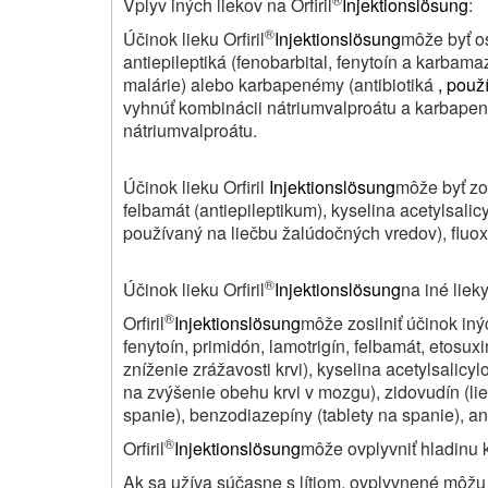
Vplyv iných liekov na Orfiril
Injektionslösung
:
®
Účinok lieku Orfiril
Injektionslösung
môže byť os
antiepileptiká (fenobarbital, fenytoín a karba
malárie) alebo karbapenémy (antibiotiká
, použ
vyhnúť kombinácii nátriumvalproátu a karbape
nátriumvalproátu.
Účinok lieku Orfiril
Injektionslösung
môže byť zos
felbamát (antiepileptikum), kyselina acetylsalicyl
používaný na liečbu žalúdočných vredov), fluoxe
®
Účinok lieku Orfiril
Injektionslösung
na iné lieky
®
Orfiril
Injektionslösung
môže zosilniť účinok inýc
fenytoín, primidón, lamotrigín, felbamát, etosu
zníženie zrážavosti krvi), kyselina acetylsalicyl
na zvýšenie obehu krvi v mozgu), zidovudín (liek
spanie), benzodiazepíny (tablety na spanie), an
®
Orfiril
Injektionslösung
môže ovplyvniť hladinu k
Ak sa užíva súčasne s lítiom, ovplyvnené môžu 