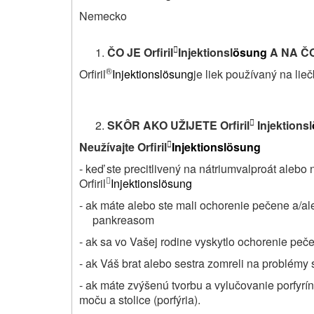
Nemecko
ČO JE Orfiril
Injektionsl
ösung
A NA Č

®
Orfiril
Injektionslösung
je liek používaný na lie
SKÔR AKO UŽIJETE Orfiril
Injektionsl

Neužívajte Orfiril
Injektionslösung

- keď ste precitlivený na nátriumvalproát alebo n
Orfiril
Injektionslösung

- ak máte alebo ste mali ochorenie pečene a/
pankreasom
- ak sa vo Vašej rodine vyskytlo ochorenie peč
- ak Váš brat alebo sestra zomreli na problém
- ak máte zvýšenú tvorbu a vylučovanie porfyrí
moču a stolice (porfýria).