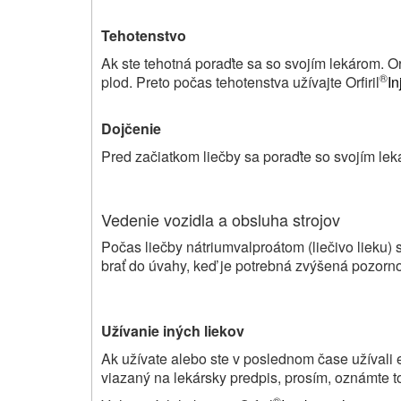
Tehotenstvo
Ak ste tehotná poraďte sa so svojím lekárom. Orf
®
plod. Preto počas tehotenstva užívajte Orfiril
In
Dojčenie
Pred začiatkom liečby sa poraďte so svojím le
Vedenie vozidla a obsluha strojov
Počas liečby nátriumvalproátom (liečivo lieku) 
brať do úvahy, keď je potrebná zvýšená pozornosť
Užívanie iných liekov
Ak užívate alebo ste v poslednom čase užívali eš
viazaný na lekársky predpis, prosím, oznámte t
®