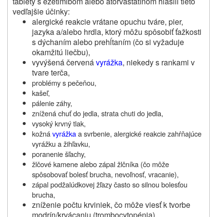
tablety s ezetimibom alebo atorvastatínom hlásili tieto
vedľajšie účinky:
alergické reakcie vrátane opuchu tváre, pier,
jazyka a/alebo hrdla, ktorý môžu spôsobiť ťažkosti
s dýchaním alebo prehĺtaním (čo si vyžaduje
okamžitú liečbu),
vyvýšená červená
vyrážka
, niekedy s rankami v
tvare terča,
problémy s pečeňou,
kašeľ,
pálenie záhy,
znížená chuť do jedla, strata chuti do jedla,
vysoký krvný tlak,
kožná
vyrážka
a svrbenie, alergické reakcie zahŕňajúce
vyrážku a žihľavku,
poranenie šľachy,
žlčové kamene alebo zápal žlčníka (čo môže
spôsobovať bolesť brucha, nevoľnosť, vracanie),
zápal podžalúdkovej žľazy často so silnou bolesťou
brucha,
zníženie počtu krviniek, čo môže viesť k tvorbe
modrín/krvácaniu (trombocytopénia),