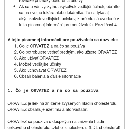
rovnaké príznaky ochorenia ako vy.
Ak sa u vás vyskytne akýkoľvek vedľajší účinok, obráťte
sa na svojho lekára alebo lekárnika. To sa týka aj
akýchkoľvek vedľajších účinkov, ktoré nie sú uvedené v
tejto písomnej informácii pre používateľa. Pozri časť 4.
V tejto písomnej informácii pre používateľa sa dozviete:
Čo je ORVATEZ a na čo sa používa
Čo potrebujete vedieť predtým, ako užijete ORVATEZ
Ako užívať ORVATEZ
Možné vedľajšie účinky
Ako uchovávať ORVATEZ
Obsah balenia a ďalšie informácie
1.
Č
o je ORVATEZ a na čo sa používa
ORVATEZ je liek na zníženie zvýšených hladín cholesterolu.
ORVATEZ obsahuje ezetimib a atorvastatín.
ORVATEZ sa používa u dospelých na zníženie hladín
celkového cholesterolu, „zlého“ cholesterolu (LDL cholesterol)