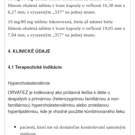
filmom obalená tableta v tvare kapsuly o veľkosti 16,38 mm x
6,27 mm, s vyrazeným „337“ na jednej strane.
10 mg/80 mg tableta: bikonvexná, biela až takmer biela
filmom obalená tableta v tvare kapsuly o veľkosti 19,05 mm x
7,94 mm, s vyrazeným „357“ na jednej strane.
4. KLINICKÉ ÚDAJE
4.1 Terapeutické indikácie
Hypercholesterolémia
ORVATEZ je indikovaný ako prídavná liečba k diéte u
dospelých s primárnou (heterozygotnou familiárnou a non-
familiárnou) hypercholesterolémiou alebo zmiešanou
hyperlipidémiou, kde je vhodné použitie kombinovaného lieku
pacienti, ktorí nie sú dostatočne kontrolovaní samotným
statínom,