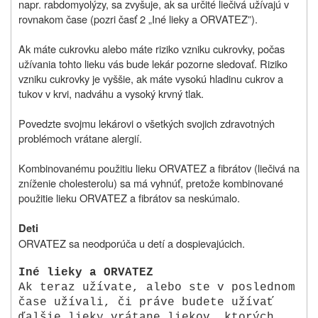
napr. rabdomyolýzy, sa zvyšuje, ak sa určité liečivá užívajú v
rovnakom čase (pozri časť 2 „Iné lieky a ORVATEZ”).
Ak máte cukrovku alebo máte riziko vzniku cukrovky, počas
užívania tohto lieku vás bude lekár pozorne sledovať. Riziko
vzniku cukrovky je vyššie, ak máte vysokú hladinu cukrov a
tukov v krvi, nadváhu a vysoký krvný tlak.
Povedzte svojmu lekárovi o všetkých svojich zdravotných
problémoch vrátane alergií.
Kombinovanému použitiu lieku ORVATEZ a fibrátov (liečivá na
zníženie cholesterolu) sa má vyhnúť, pretože kombinované
použitie lieku ORVATEZ a fibrátov sa neskúmalo.
Deti
ORVATEZ sa neodporúča u detí a dospievajúcich.
Iné lieky a ORVATEZ
Ak teraz užívate, alebo ste v poslednom
čase užívali, či práve budete užívať
ďalšie lieky vrátane liekov, ktorých