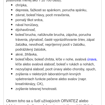
chrípka,
depresia, ťažkosti so spánkom, porucha spánku,
závrat, bolesť hlavy, pocit mravčenia,
pomalý tlkot srdca,
nával horúčavy,
dýchavičnosť,
bolesť brucha, nafúknutie brucha, zápcha, porucha
trávenia, plynatosť, časté vyprázdňovanie čriev, zápal
žalúdka, nevoľnosť, nepríjemný pocit v žalúdku,
podráždený žalúdok,
akné, žihľavka,
bolesť kĺbov, bolesť chrbta, kŕče v nohe, svalová
únava
,
kŕče alebo svalová slabosť, bolesť v rukách a nohách,
nezvyčajná slabosť, pocit únavy alebo choroby, opuch,
zvýšenia v niektorých laboratórnych krvných
vyšetreniach funkcie pečene alebo svalov (napr.
kreatínkinázy, CK),
zvýšenie telesnej hmotnosti.
Okrem toho sa u ľudí užívajúcich ORVATEZ alebo