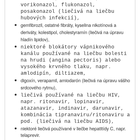
vorikonazol, flukonazol,
posakonazol (liečivá na liečbu
hubových infekcií),
gemfibrozil, ostatné fibráty, kyselina nikotínová a
deriváty, kolestipol, cholestyramín (liečivá na úpravu
hladín lipidov),
niektoré blokátory vápnikového
kanálu používané na liečbu bolesti
na hrudi (angina pectoris) alebo
vysokého krvného tlaku, napr.
amlodipín, diltiazem,
digoxín, verapamil, amiodarón (liečivá na úpravu vášho
srdcového rytmu),
liečivá používané na liečbu HIV,
napr. ritonavir, lopinavir,
atazanavir, indinavir, darunavir,
kombinácia tipranaviru/ritonaviru a
pod. (liečivá na liečbu AIDS),
niektoré liečivá používané v liečbe hepatitídy C, napr.
telaprevir.