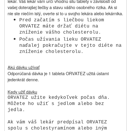
lekár. Váš lekár vám určí vhodnú silu tablety v závislosti od
vašej doterajšej liečby a stavu vášho osobného rizika. Ak si
nie ste niečím istý, overte si to u svojho lekára alebo lekárnika.
Pred začatím s liečbou liekom
ORVATEZ máte držať diétu na
zníženie vášho cholesterolu.
Počas užívania lieku ORVATEZ
naďalej pokračujte v tejto diéte na
zníženie cholesterolu.
Akú dávku užívať
Odporúčaná dávka je 1 tableta ORVATEZ užitá ústami
jedenkrát denne.
Kedy užiť dávku
ORVATEZ užite kedykoľvek počas dňa.
Môžete ho užiť s jedlom alebo bez
jedla.
Ak vám váš lekár predpísal ORVATEZ
spolu s cholestyramínom alebo iným