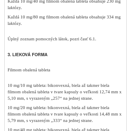
Každá 10 mg/40 mg filmom obalená tableta obsahuje 230 mg
laktózy.
Každá 10 mg/80 mg filmom obalená tableta obsahuje 334 mg
laktózy.
Úplný zoznam pomocných látok, pozri časť 6.1.
3. LIEKOVÁ FORMA
Filmom obalená tableta
10 mg/10 mg tableta: bikonvexná, biela až takmer biela
filmom obalená tableta v tvare kapsuly o veľkosti 12,74 mm x
5,10 mm, s vyrazeným „257“ na jednej strane.
10 mg/20 mg tableta: bikonvexná, biela až takmer biela
filmom obalená tableta v tvare kapsuly o veľkosti 14,48 mm x
5,79 mm, s vyrazeným „333“ na jednej strane.
10 mg/40 mg tableta: bikonvexná, biela až takmer biela