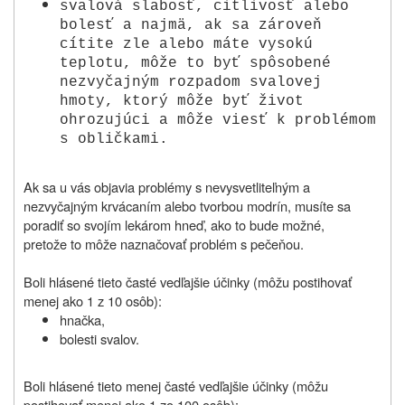
svalová slabosť, citlivosť alebo
bolesť a najmä, ak sa zároveň
cítite zle alebo máte vysokú
teplotu, môže to byť spôsobené
nezvyčajným rozpadom svalovej
hmoty, ktorý môže byť život
ohrozujúci a môže viesť k problémom
s obličkami.
Ak sa u vás objavia problémy s nevysvetliteľným a
nezvyčajným krvácaním alebo tvorbou modrín, musíte sa
poradiť so svojím lekárom hneď, ako to bude možné,
pretože to môže naznačovať problém s pečeňou.
Boli hlásené tieto časté vedľajšie účinky (môžu postihovať
menej ako 1 z 10 osôb):
hnačka,
bolesti svalov.
Boli hlásené tieto menej časté vedľajšie účinky (môžu
postihovať menej ako 1 zo 100 osôb):