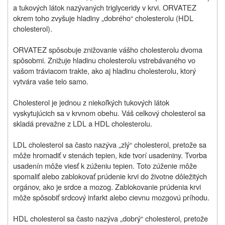
a tukových látok nazývaných triglyceridy v krvi. ORVATEZ
okrem toho zvyšuje hladiny „dobrého“ cholesterolu (HDL
cholesterol).
ORVATEZ spôsobuje znižovanie vášho cholesterolu dvoma
spôsobmi. Znižuje hladinu cholesterolu vstrebávaného vo
vašom tráviacom trakte, ako aj hladinu cholesterolu, ktorý
vytvára vaše telo samo.
Cholesterol je jednou z niekoľkých tukových látok
vyskytujúcich sa v krvnom obehu. Váš celkový cholesterol sa
skladá prevažne z LDL a HDL cholesterolu.
LDL cholesterol sa často nazýva „zlý“ cholesterol, pretože sa
môže hromadiť v stenách tepien, kde tvorí usadeniny. Tvorba
usadenín môže viesť k zúženiu tepien. Toto zúženie môže
spomaliť alebo zablokovať prúdenie krvi do životne dôležitých
orgánov, ako je srdce a mozog. Zablokovanie prúdenia krvi
môže spôsobiť srdcový infarkt alebo cievnu mozgovú príhodu.
HDL cholesterol sa často nazýva „dobrý“ cholesterol, pretože