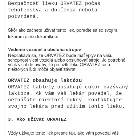
Bezpečnosť lieku ORVATEZ počas
tehotenstva a dojčenia nebola
potvrdená.
Skôr ako začnete užívať tento liek, poraďte sa so svojím
lekárom alebo lekárnikom.
Vedenie vozidiel a obsluha strojov
Neočakáva sa, že ORVATEZ bude mať vplyv na vašu
schopnosť viesť vozidlá alebo obsluhovať stroje. Je potrebné
však vziať do úvahy, že po užití lieku ORVATEZ sa u
niektorých ľudí môže objaviť závrat.
ORVATEZ obsahuje laktózu
ORVATEZ tablety obsahujú cukor nazývaný
laktóza. Ak vám váš lekár povedal, že
neznášate niektoré cukry, kontaktujte
svojho lekára pred užitím tohto lieku.
3.
A
ko užívať ORVATEZ
Vždy užívajte tento liek presne tak, ako vám povedal váš