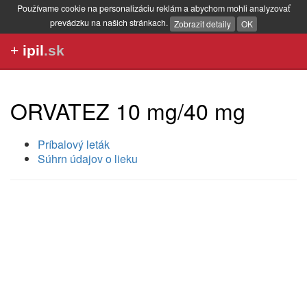
Používame cookie na personalizáciu reklám a abychom mohli analyzovať
prevádzku na našich stránkach.
Zobrazit detaily
OK
+
ipil
.sk
ORVATEZ 10 mg/40 mg
Príbalový leták
Súhrn údajov o lieku