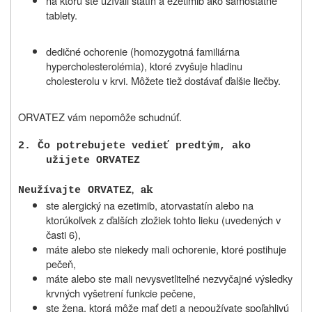
na ktorú ste užívali statín a ezetimib ako samostatné
tablety.
dedičné ochorenie (homozygotná familiárna
hypercholesterolémia), ktoré zvyšuje hladinu
cholesterolu v krvi. Môžete tiež dostávať ďalšie liečby.
ORVATEZ vám nepomôže schudnúť.
2.
Č
o potrebujete vedieť predtým, ako
užijete ORVATEZ
,
ak
Neužívajte
ORVATEZ
ste alergický na ezetimib, atorvastatín alebo na
ktorúkoľvek z ďalších zložiek tohto lieku (uvedených v
časti 6),
máte alebo ste niekedy mali ochorenie, ktoré postihuje
pečeň,
máte alebo ste mali nevysvetliteľné nezvyčajné výsledky
krvných vyšetrení funkcie pečene,
ste žena, ktorá môže mať deti a nepoužívate spoľahlivú