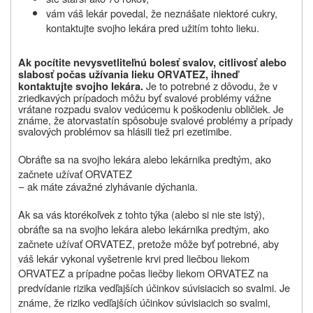
vám váš lekár povedal, že neznášate niektoré cukry,
kontaktujte svojho lekára pred užitím tohto lieku.
Ak pocítite nevysvetliteľnú bolesť svalov, citlivosť alebo
slabosť počas užívania lieku ORVATEZ, ihneď
Je to potrebné z dôvodu, že v
kontaktujte svojho lekára.
zriedkavých prípadoch môžu byť svalové problémy vážne
vrátane rozpadu svalov vedúcemu k poškodeniu obličiek. Je
známe, že atorvastatín spôsobuje svalové problémy a prípady
svalových problémov sa hlásili tiež pri ezetimibe.
Obráťte sa na svojho lekára alebo lekárnika predtým, ako
začnete užívať ORVATEZ
−
ak máte závažné zlyhávanie dýchania.
Ak sa vás ktorékoľvek z tohto týka (alebo si nie ste istý),
obráťte sa na svojho lekára alebo lekárnika predtým, ako
začnete užívať ORVATEZ, pretože môže byť potrebné, aby
váš lekár vykonal vyšetrenie krvi pred liečbou liekom
ORVATEZ a prípadne počas liečby liekom ORVATEZ na
predvídanie rizika vedľajších účinkov súvisiacich so svalmi. Je
známe, že riziko vedľajších účinkov súvisiacich so svalmi,