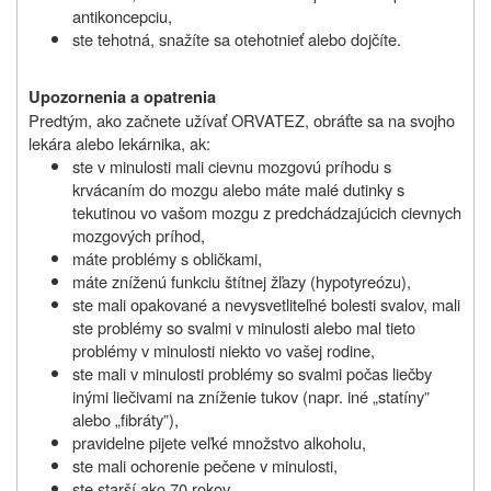
antikoncepciu,
ste tehotná, snažíte sa otehotnieť alebo dojčíte.
Upozornenia a opatrenia
Predtým, ako začnete užívať ORVATEZ, obráťte sa na svojho
lekára alebo lekárnika, ak:
ste v minulosti mali cievnu mozgovú príhodu s
krvácaním do mozgu alebo máte malé dutinky s
tekutinou vo vašom mozgu z predchádzajúcich cievnych
mozgových príhod,
máte problémy s obličkami,
máte zníženú funkciu štítnej žľazy (hypotyreózu),
ste mali opakované a nevysvetliteľné bolesti svalov, mali
ste problémy so svalmi v minulosti alebo mal tieto
problémy v minulosti niekto vo vašej rodine,
ste mali v minulosti problémy so svalmi počas liečby
inými liečivami na zníženie tukov (napr. iné „statíny”
alebo „fibráty”),
pravidelne pijete veľké množstvo alkoholu,
ste mali ochorenie pečene v minulosti,
ste starší ako 70 rokov,