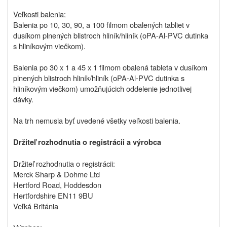
Veľkosti balenia:
Balenia po 10, 30, 90, a 100 filmom obalených tabliet v
dusíkom plnených blistroch hliník/hliník (oPA-Al-PVC dutinka
s hliníkovým viečkom).
Balenia po 30 x 1 a 45 x 1 filmom obalená tableta v dusíkom
plnených blistroch hliník/hliník (oPA-Al-PVC dutinka s
hliníkovým viečkom) umožňujúcich oddelenie jednotlivej
dávky.
Na trh nemusia byť uvedené všetky veľkosti balenia.
Držiteľ rozhodnutia o registrácii a výrobca
Držiteľ rozhodnutia o registrácii:
Merck Sharp & Dohme Ltd
Hertford Road, Hoddesdon
Hertfordshire EN11 9BU
Veľká Británia