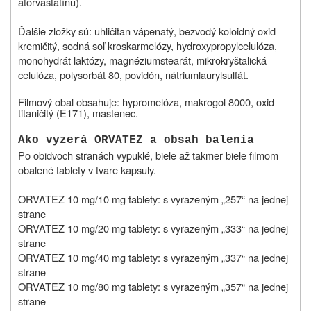
atorvastatínu).
Ďalšie zložky sú: uhličitan vápenatý, bezvodý koloidný oxid
kremičitý, sodná soľ kroskarmelózy, hydroxypropylcelulóza,
monohydrát laktózy, magnéziumstearát, mikrokryštalická
celulóza, polysorbát 80, povidón, nátriumlaurylsulfát.
Filmový obal obsahuje: hypromelóza, makrogol 8000, oxid
titaničitý (E171), mastenec.
Ako vyzerá ORVATEZ a obsah balenia
Po obidvoch stranách vypuklé, biele až takmer biele filmom
obalené tablety v tvare kapsuly.
ORVATEZ 10 mg/10 mg tablety: s vyrazeným „257“ na jednej
strane
ORVATEZ 10 mg/20 mg tablety: s vyrazeným „333“ na jednej
strane
ORVATEZ 10 mg/40 mg tablety: s vyrazeným „337“ na jednej
strane
ORVATEZ 10 mg/80 mg tablety: s vyrazeným „357“ na jednej
strane