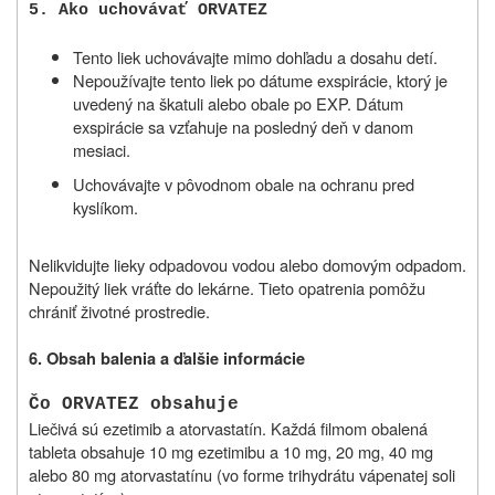
5
. A
ko uchovávať ORVATEZ
Tento liek uchovávajte mimo dohľadu a dosahu detí.
Nepoužívajte tento liek po dátume exspirácie, ktorý je
uvedený na škatuli alebo obale po EXP. Dátum
exspirácie sa vzťahuje na posledný deň v danom
mesiaci.
Uchovávajte v pôvodnom obale na ochranu pred
kyslíkom.
Nelikvidujte lieky odpadovou vodou alebo domovým odpadom.
Nepoužitý liek vráťte do lekárne. Tieto opatrenia pomôžu
chrániť životné prostredie.
6. Obsah balenia a ďalšie informácie
Čo ORVATEZ obsahuje
Liečivá sú ezetimib a atorvastatín. Každá filmom obalená
tableta obsahuje 10 mg ezetimibu a 10 mg, 20 mg, 40 mg
alebo 80 mg atorvastatínu (vo forme trihydrátu vápenatej soli