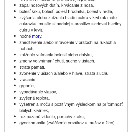
zápal nosových dutín, krvácanie z nosa,
bolesť krku, bolesť, bolesť hrudníka, bolesť v hrdle,
zvýšenia alebo zníženia hladín cukru v krvi (ak máte
cukrovku, musíte si naďalej starostlivo sledovať hladiny
cukru v krvi),
nočné
mor
y,
znecitlivenie alebo mravčenie v prstoch na rukách a
nohách,
zníženie vnímania bolesti alebo dotyku,
zmeny vo vnímaní chuti, sucho v ústach,
strata pamäti,
zvonenie v ušiach a/alebo v hlave, strata sluchu,
vracanie,
grganie,
vypadávanie vlasov,
zvýšená teplota,
vyšetrenia moču s pozitívnym výsledkom na prítomnosť
bielych krviniek,
rozmazané videnie, poruchy zraku,
gynekomastia (zväčšenie prsníkov u mužov a žien).