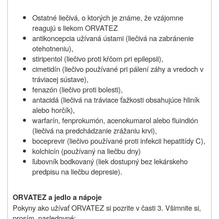
Ostatné liečivá, o ktorých je známe, že vzájomne
reagujú s liekom ORVATEZ
antikoncepcia užívaná ústami (liečivá na zabránenie
otehotneniu),
stiripentol (liečivo proti kŕčom pri epilepsii),
cimetidín (liečivo používané pri pálení záhy a vredoch v
tráviacej sústave),
fenazón (liečivo proti bolesti),
antacidá (liečivá na tráviace ťažkosti obsahujúce hliník
alebo horčík),
warfarín, fenprokumón, acenokumarol alebo fluindión
(liečivá na predchádzanie zrážaniu krvi),
boceprevir (liečivo používané proti infekcii hepatitídy C),
kolchicín (používaný na liečbu dny)
ľubovník bodkovaný (liek dostupný bez lekárskeho
predpisu na liečbu depresie).
ORVATEZ a jedlo a nápoje
Pokyny ako užívať ORVATEZ si pozrite v časti 3. Všimnite si,
prosím, nasledovné: