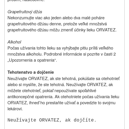
Grapefruitový džús
Nekonzumujte viac ako jeden alebo dva malé poháre
grapefruitového džúsu denne, pretože veľké množstvá
grapefruitového džúsu môžu zmeniť účinky lieku ORVATEZ.
Alkohol
Počas užívania tohto lieku sa vyhýbajte pitiu príliš veľkého
množstva alkoholu. Podrobné informácie si pozrite v časti 2
„Upozornenia a opatrenia“.
Tehotenstvo a dojčenie
Neužívajte ORVATEZ, ak ste tehotná, pokúšate sa otehotnieť
alebo si myslíte, že ste tehotná. Neužívajte ORVATEZ, ak
môžete otehotnieť, pokiaľ nepoužívate spoľahlivé
antikoncepčné opatrenia. Ak otehotniete počas užívania lieku
ORVATEZ, ihneď ho prestaňte užívať a povedzte to svojmu
lekárovi.
Neužívajte ORVATEZ, ak dojčíte.