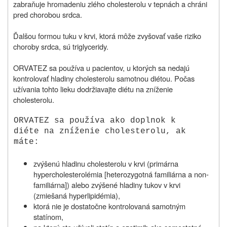
zabraňuje hromadeniu zlého cholesterolu v tepnách a chráni
pred chorobou srdca.
Ďalšou formou tuku v krvi, ktorá môže zvyšovať vaše riziko
choroby srdca, sú triglyceridy.
ORVATEZ sa používa u pacientov, u ktorých sa nedajú
kontrolovať hladiny cholesterolu samotnou diétou. Počas
užívania tohto lieku dodržiavajte diétu na zníženie
cholesterolu.
ORVATEZ sa používa ako doplnok k
diéte na zníženie cholesterolu, ak
máte:
zvýšenú hladinu cholesterolu v krvi (primárna
hypercholesterolémia [heterozygotná familiárna a non-
familiárna]) alebo zvýšené hladiny tukov v krvi
(zmiešaná hyperlipidémia),
ktorá nie je dostatočne kontrolovaná samotným
statínom,