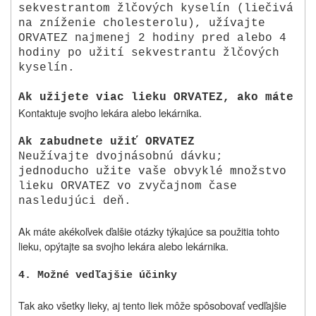
sekvestrantom žlčových kyselín (liečivá
na zníženie cholesterolu), užívajte
ORVATEZ najmenej 2 hodiny pred alebo 4
hodiny po užití sekvestrantu žlčových
kyselín.
Ak užijete viac lieku ORVATEZ, ako máte
Kontaktuje svojho lekára alebo lekárnika.
Ak zabudnete užiť ORVATEZ
Neužívajte dvojnásobnú dávku;
jednoducho užite vaše obvyklé množstvo
lieku ORVATEZ vo zvyčajnom čase
nasledujúci deň.
Ak máte akékoľvek ďalšie otázky týkajúce sa použitia tohto
lieku, opýtajte sa svojho lekára alebo lekárnika.
4. M
ožné vedľajšie účinky
Tak ako všetky lieky, aj tento liek môže spôsobovať vedľajšie