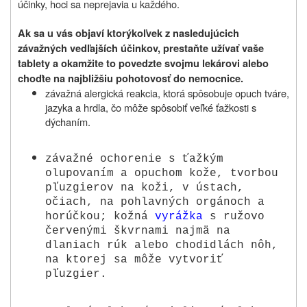
účinky, hoci sa neprejavia u každého.
Ak sa u vás objaví ktorýkoľvek z nasledujúcich
závažných vedľajších účinkov, prestaňte užívať vaše
tablety a okamžite to povedzte svojmu lekárovi alebo
choďte na najbližšiu pohotovosť do nemocnice.
závažná alergická reakcia, ktorá spôsobuje opuch tváre,
jazyka a hrdla, čo môže spôsobiť veľké ťažkosti s
dýchaním.
závažné ochorenie s ťažkým
olupovaním a opuchom kože, tvorbou
pľuzgierov na koži, v ústach,
očiach, na pohlavných orgánoch a
horúčkou; kožná
vyrážka
s ružovo
červenými škvrnami najmä na
dlaniach rúk alebo chodidlách nôh,
na ktorej sa môže vytvoriť
pľuzgier.