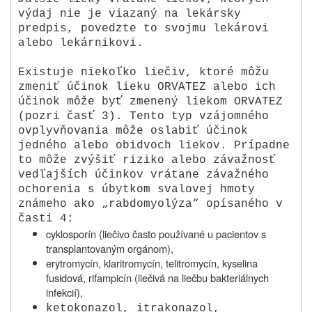
výdaj nie je viazaný na lekársky
predpis, povedzte to svojmu lekárovi
alebo lekárnikovi.
Existuje niekoľko liečiv, ktoré môžu
zmeniť účinok lieku ORVATEZ alebo ich
účinok môže byť zmenený liekom ORVATEZ
(pozri časť 3). Tento typ vzájomného
ovplyvňovania môže oslabiť účinok
jedného alebo obidvoch liekov. Prípadne
to môže zvýšiť riziko alebo závažnosť
vedľajších účinkov vrátane závažného
ochorenia s úbytkom svalovej hmoty
známeho ako „rabdomyolýza“ opísaného v
časti 4:
cyklosporín (liečivo často používané u pacientov s
transplantovaným orgánom),
erytromycín, klaritromycín, telitromycín, kyselina
fusidová, rifampicín (liečivá na liečbu bakteriálnych
infekcií),
ketokonazol, itrakonazol,