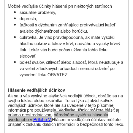
Možné vedľajšie účinky hlásené pri niektorých statínoch
sexuálne problémy,
depresia,
ťažkosti s dýchaním zahŕňajúce pretrvávajúci kašeľ
a/alebo dýchavičnosť alebo horúčku,
cukrovka. Je viac pravdepodobná, ak máte vysokú
hladinu cukrov a tukov v krvi, nadváhu a vysoký krvný
tlak. Lekár vás bude počas užívania tohto lieku
sledovať.
bolesť svalov, citlivosť alebo slabosť, ktorá neustupuje a
vo veľmi zriedkavých prípadoch nemusí odznieť po
vysadení lieku ORVATEZ.
Hlásenie vedľajších účinkov
Ak sa u vás vyskytne akýkoľvek vedľajší účinok, obráťte sa na
svojho lekára alebo lekárnika. To sa týka aj akýchkoľvek
vedľajších účinkov, ktoré nie sú uvedené v tejto písomnej
informácii pre používateľa. Vedľajšie účinky môžete hlásiť aj
priamo prostredníctvom
národného systému hlásenia
uvedeného v
Prílohe V
.
Hlásením vedľajších účinkov môžete
prispieť k získaniu ďalších informácií o bezpečnosti tohto lieku
.