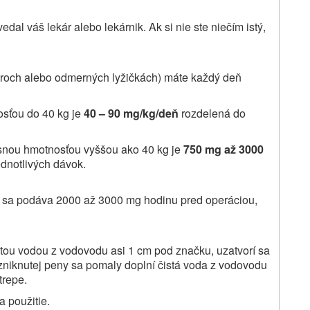
edal váš lekár alebo lekárnik. Ak si nie ste niečím istý,
itroch alebo odmerných lyžičkách) máte každý deň
sťou do 40 kg je
40 – 90 mg/kg/deň
rozdelená do
lesnou hmotnosťou vyššou ako 40 kg je
750 mg až 3000
ednotlivých dávok.
m sa podáva 2000 až 3000 mg hodinu pred operáciou,
istou vodou z vodovodu asi 1 cm pod značku, uzatvorí sa
zniknutej peny sa pomaly doplní čistá voda z vodovodu
trepe.
a použitie.