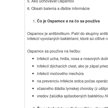
5. Ako uchovávať Ospamox
6. Obsah balenia a ďalšie informácie
Čo je Ospamox a na čo sa používa
Ospamox je antibiotikum. Patrí do skupiny antib
infekcií vyvolaných baktériami, ktoré sú citlivé 
Ospamox sa používa na liečbu:
infekcií ucha, hrdla, nosa a nosových dutí
infekcií dýchacích ciest, ako je zápal prie
infekcií močového mechúra
na prevenciu infekcie srdca počas operáci
včasného štádia lymskej choroby (z uštipn
vredov žalúdka spôsobených baktériou
He