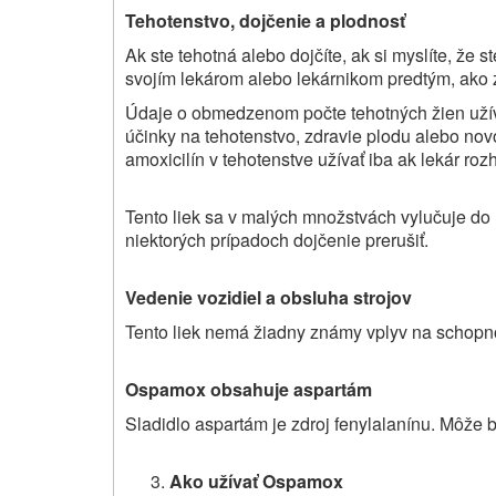
Tehotenstvo, dojčenie a plodnosť
Ak ste tehotná alebo dojčíte, ak si myslíte, že s
svojím lekárom alebo lekárnikom predtým, ako za
Údaje o obmedzenom počte tehotných žien uží
účinky na tehotenstvo, zdravie plodu alebo no
amoxicilín v tehotenstve užívať iba ak lekár ro
Tento liek sa v malých množstvách vylučuje do
niektorých prípadoch dojčenie prerušiť.
Vedenie vozidiel a obsluha strojov
Tento liek nemá žiadny známy vplyv na schopnos
Ospamox obsahuje aspartám
Sladidlo aspartám je zdroj fenylalanínu. Môže by
Ako užívať Ospamox