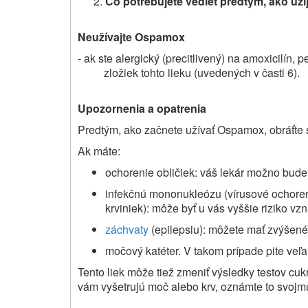
Čo potrebujete vedieť predtým, ako už
Neužívajte Ospamox
- ak ste alergický (precitlivený) na amoxicilín, 
zložiek tohto lieku (uvedených v časti 6).
Upozornenia a opatrenia
Predtým, ako začnete užívať Ospamox, obráťte s
Ak máte:
ochorenie obličiek: váš lekár možno bude
infekčnú mononukleózu (vírusové ochoren
krviniek): môže byť u vás vyššie riziko vz
záchvaty
(epilepsiu): môžete mať zvýšené 
močový katéter. V takom prípade pite veľa t
Tento liek môže tiež zmeniť výsledky testov cuk
vám vyšetrujú moč alebo krv, oznámte to svojmu 