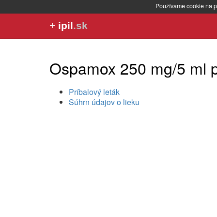
Používame cookie na p
+
ipil
.sk
Ospamox 250 mg/5 ml p
Príbalový leták
Súhrn údajov o lieku