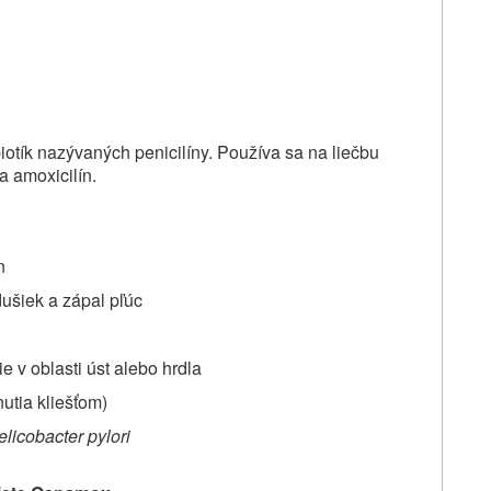
iotík nazývaných penicilíny. Používa sa na liečbu
na amoxicilín.
n
dušiek a zápal pľúc
e v oblasti úst alebo hrdla
utia kliešťom)
licobacter pylori