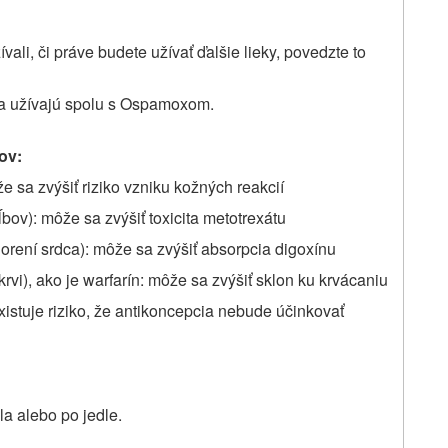
vali, či práve budete užívať
ďalšie
lieky, povedzte
to
sa užívajú spolu s Ospamoxom.
ov:
e sa zvýšiť riziko vzniku kožných reakcií
bov): môže sa zvýšiť toxicita metotrexátu
horení srdca): môže sa zvýšiť absorpcia digoxínu
rvi), ako je warfarín: môže sa zvýšiť sklon ku krvácaniu
xistuje riziko, že antikoncepcia nebude účinkovať
a alebo po jedle.