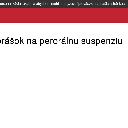
ersonalizáciu reklám a abychom mohli analyzovať prevádzku na našich stránkach
rášok na perorálnu suspenziu