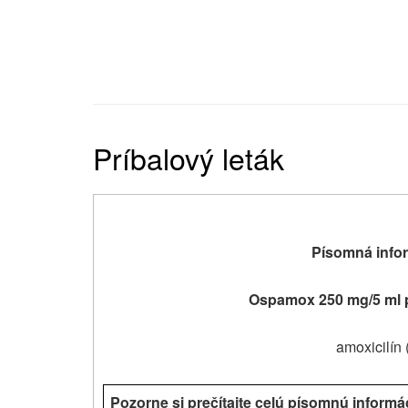
Príbalový leták
Písomná infor
Ospamox 250 mg/5 ml p
amoxicilín 
Pozorne si prečítajte celú písomnú informá