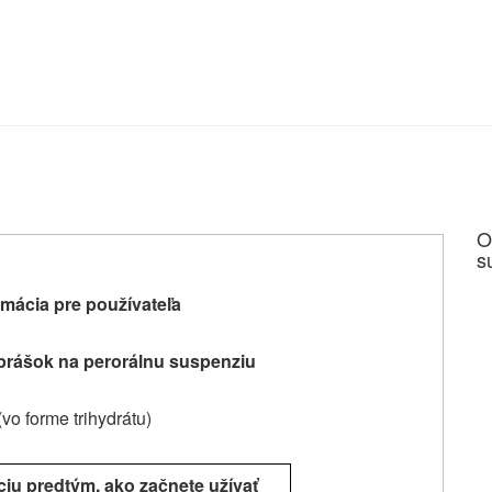
O
s
mácia pre používateľa
rášok na perorálnu suspenziu
(vo forme trihydrátu)
ciu predtým, ako začnete užívať