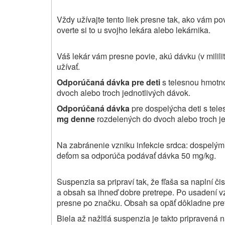
Vždy užívajte tento liek presne tak, ako vám pov
overte si to u svojho lekára alebo lekárnika.
Váš lekár vám presne povie, akú dávku (v milil
užívať.
Odporúčaná dávka pre deti
s telesnou hmotno
dvoch alebo troch jednotlivých dávok.
Odporúčaná dávka
pre dospelých
a deti s te
mg denne
rozdelených do dvoch alebo troch j
Na zabránenie vzniku infekcie srdca: dospelý
deťom sa odporúča podávať dávka 50 mg/kg.
Suspenzia sa pripraví tak, že fľaša sa naplní č
a obsah sa ihneď dobre pretrepe. Po usadení v
presne po značku. Obsah sa opäť dôkladne pre
Biela až nažltlá suspenzia je takto pripravená n