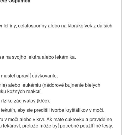
ijete Ospamox
penicilíny, cefalosporíny alebo na ktorúkoľvek z ďalších
a na svojho lekára alebo lekárnika.
 musieť upraviť dávkovanie.
ie) alebo leukémiu (nádorové bujnenie bielych
niku kožných reakcií.
riziko záchvatov (kŕče).
ekutín, aby ste predišli tvorbe kryštálikov v moči.
ru v moči alebo v krvi. Ak máte cukrovku a pravidelne
lekárovi, pretože môže byť potrebné použiť iné testy.