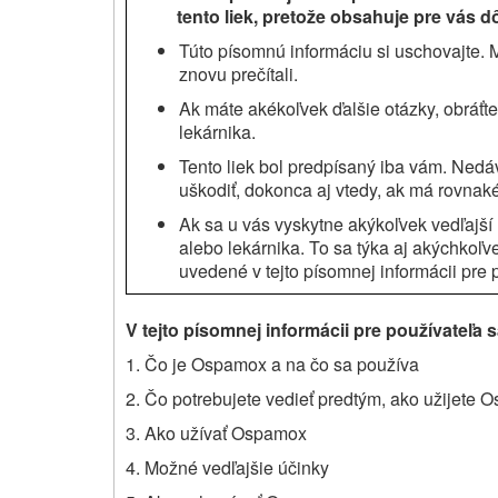
tento liek, pretože obsahuje pre vás dô
Túto písomnú informáciu si uschovajte. 
znovu prečítali.
Ak máte akékoľvek ďalšie otázky, obráťte
lekárnika.
Tento liek bol predpísaný iba vám. Ned
uškodiť, dokonca aj vtedy, ak má rovnak
Ak sa u vás vyskytne akýkoľvek vedľajší 
alebo lekárnika. To sa týka aj akýchkoľve
uvedené v tejto písomnej informácii pre 
V tejto písomnej informácii pre používateľa 
1. Čo je Ospamox a na čo sa používa
2. Čo potrebujete vedieť predtým, ako užijete
3. Ako užívať Ospamox
4. Možné vedľajšie účinky