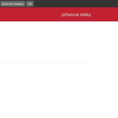
.
Zobrazit detaily
OK
príbalové letáky