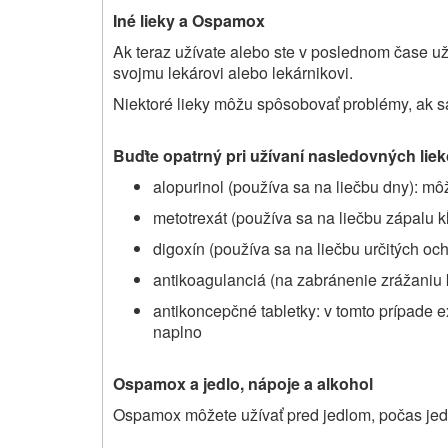
Iné lieky a Ospamox
Ak teraz užívate alebo ste v poslednom čase uží
svojmu lekárovi alebo lekárnikovi.
Niektoré lieky môžu spôsobovať problémy, ak 
Buďte opatrný pri užívaní nasledovných liek
alopurinol (používa sa na liečbu dny): môž
metotrexát (používa sa na liečbu zápalu kĺ
digoxín (používa sa na liečbu určitých oc
antikoagulanciá (na zabránenie zrážaniu k
antikoncepčné tabletky: v tomto prípade e
naplno
Ospamox a jedlo, nápoje a alkohol
Ospamox môžete užívať pred jedlom, počas jedl