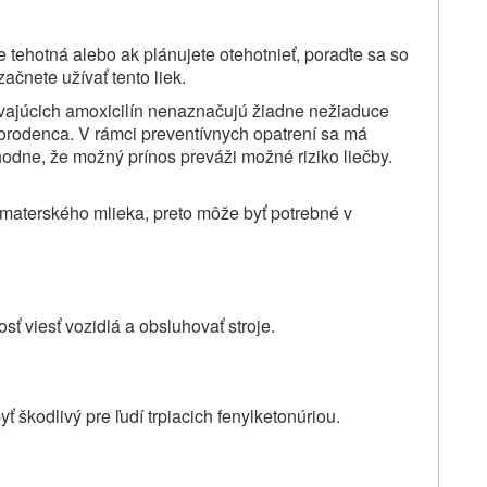
te tehotná alebo ak plánujete otehotnieť, poraďte sa so
čnete užívať tento liek.
vajúcich amoxicilín nenaznačujú žiadne nežiaduce
vorodenca. V rámci preventívnych opatrení sa má
zhodne, že možný prínos preváži možné riziko liečby.
 materského mlieka, preto môže byť potrebné v
ť viesť vozidlá a obsluhovať stroje.
ť škodlivý pre ľudí trpiacich fenylketonúriou.