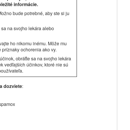
ležité informácie.
Možno bude potrebné, aby ste si ju
 sa na svojho lekára alebo
ávajte ho nikomu inému. Môže mu
é príznaky ochorenia ako vy.
účinok, obráťte sa na svojho lekára
k vedľajších účinkov, ktoré nie sú
používateľa.
sa dozviete
:
 Ospamox