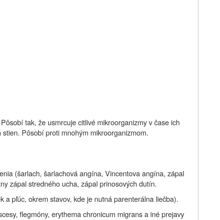
. Pôsobí tak, že usmrcuje citlivé mikroorganizmy v čase ich
h stien. Pôsobí proti mnohým mikroorganizmom.
renia (šarlach, šarlachová angína, Vincentova angína, zápal
tny zápal stredného ucha, zápal prinosových dutín.
ek a pľúc, okrem stavov, kde je nutná parenterálna liečba).
abscesy, flegmóny, erythema chronicum migrans a iné prejavy