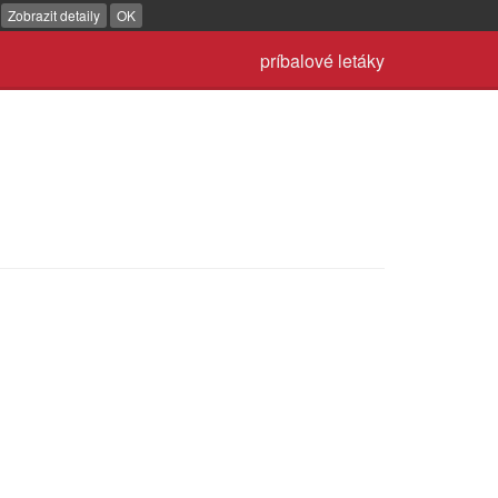
.
Zobrazit detaily
OK
príbalové letáky