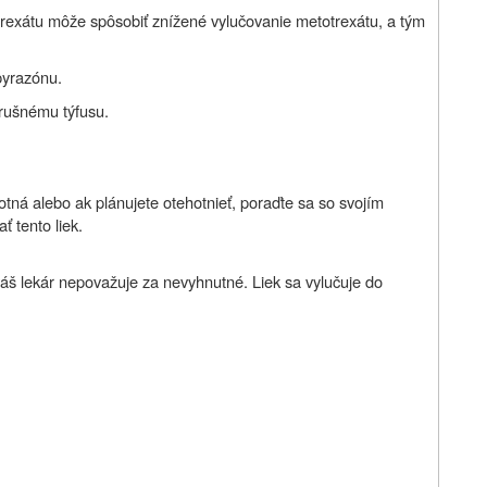
trexátu môže spôsobiť znížené vylučovanie metotrexátu, a tým
pyrazónu.
brušnému týfusu.
hotná alebo ak plánujete otehotnieť, poraďte sa so svojím
 tento liek.
váš lekár nepovažuje za nevyhnutné. Liek sa vylučuje do