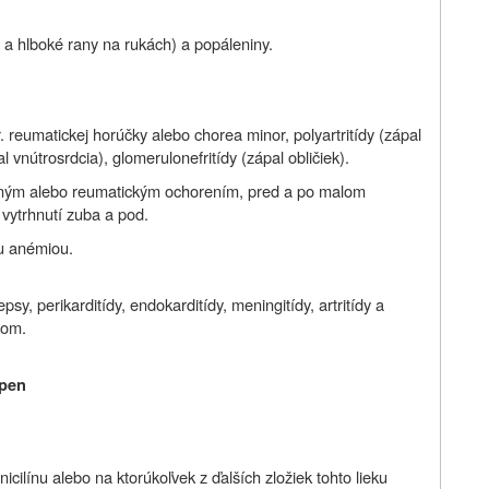
i a hlboké rany na rukách) a popáleniny.
r. reumatickej horúčky alebo chorea minor, polyartritídy (zápal
 vnútrosrdcia), glomerulonefritídy (zápal obličiek).
deným alebo reumatickým ochorením, pred a po malom
 vytrhnutí zuba a pod.
ou anémiou.
 perikarditídy, endokarditídy, meningitídy, artritídy a
nom.
spen
icilínu alebo na ktorúkoľvek z ďalších zložiek tohto lieku