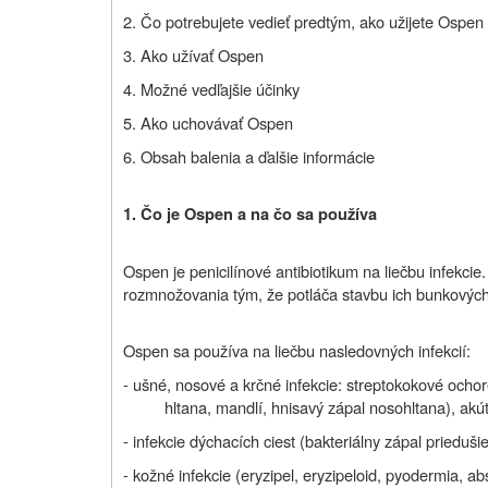
2. Čo potrebujete vedieť predtým, ako užijete Ospen
3. Ako užívať Ospen
4. Možné vedľajšie účinky
5. Ako uchovávať Ospen
6. Obsah balenia a ďalšie informácie
1. Čo je Ospen a na čo sa používa
Ospen je penicilínové antibiotikum na liečbu infekcie
rozmnožovania tým, že potláča stavbu ich bunkovýc
Ospen sa používa na liečbu nasledovných infekcií:
- ušné, nosové a krčné infekcie: streptokokové ocho
hltana, mandlí, hnisavý zápal nosohltana), akú
- infekcie dýchacích ciest (bakteriálny zápal prieduši
- kožné infekcie (eryzipel, eryzipeloid, pyodermia, 