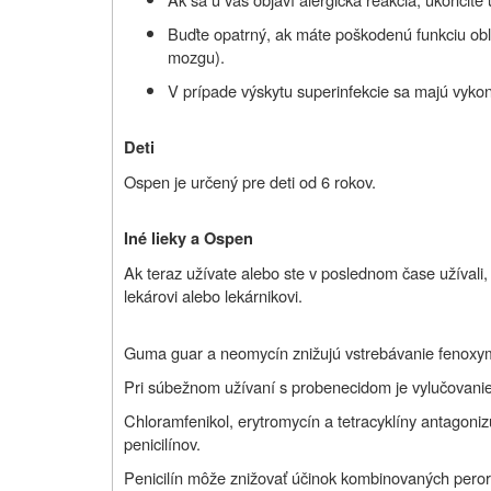
Buďte opatrný, ak máte poškodenú funkciu obli
mozgu).
V prípade výskytu superinfekcie sa majú vyko
Deti
Ospen je určený pre deti od 6 rokov.
Iné lieky a Ospen
Ak teraz užívate alebo ste v poslednom čase užívali, 
lekárovi alebo lekárnikovi.
Guma guar a neomycín znižujú vstrebávanie fenoxyme
Pri súbežnom užívaní s probenecidom je vylučovanie
Chloramfenikol, erytromycín a tetracyklíny antagoniz
penicilínov.
Penicilín môže znižovať účinok kombinovaných peror