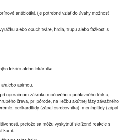
porínové antibiotiká (je potrebné vziať do úvahy možnosť
vyrážku alebo opuch tváre, hrdla, trupu alebo ťažkosti s
jho lekára alebo lekárnika.
i a/alebo astmou.
u pri operačnom zákroku močového a pohlavného traktu,
 hrubého čreva, pri pôrode, na liečbu akútnej fázy závažného
émie, perikarditídy (zápal osrdcovníka), meningitídy (zápal
itlivenosti, pretože sa môžu vyskytnúť skrížené reakcie s
otikami.
užívanie tohto lieku.