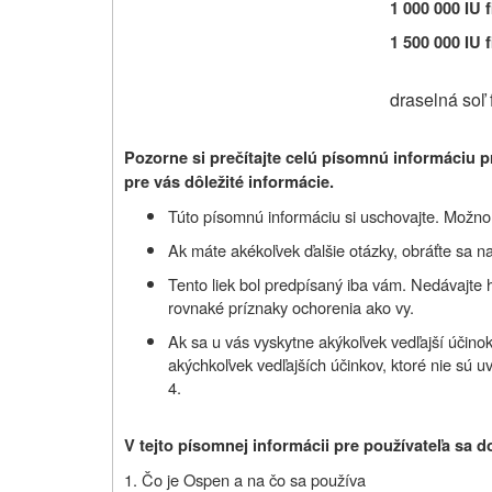
1 000 000 IU 
1 500 000 IU 
draselná soľ
Pozorne si prečítajte celú písomnú informáciu p
pre vás dôležité informácie.
Túto písomnú informáciu si uschovajte. Možno b
Ak máte akékoľvek ďalšie otázky, obráťte sa na
Tento liek bol predpísaný iba vám. Nedávajte
rovnaké príznaky ochorenia ako vy.
Ak sa u vás vyskytne akýkoľvek vedľajší účinok,
akýchkoľvek vedľajších účinkov, ktoré nie sú u
4.
V tejto písomnej informácii pre používateľa sa d
1. Čo je Ospen a na čo sa používa