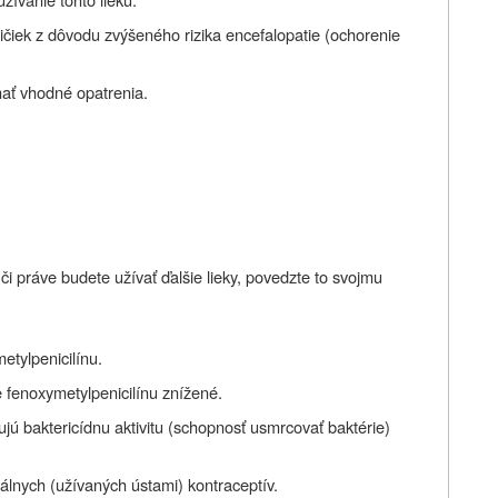
čiek z dôvodu zvýšeného rizika encefalopatie (ochorenie
nať vhodné opatrenia.
či práve budete užívať ďalšie lieky, povedzte to svojmu
tylpenicilínu.
 fenoxymetylpenicilínu znížené.
ujú baktericídnu aktivitu (schopnosť usmrcovať baktérie)
álnych (užívaných ústami) kontraceptív.