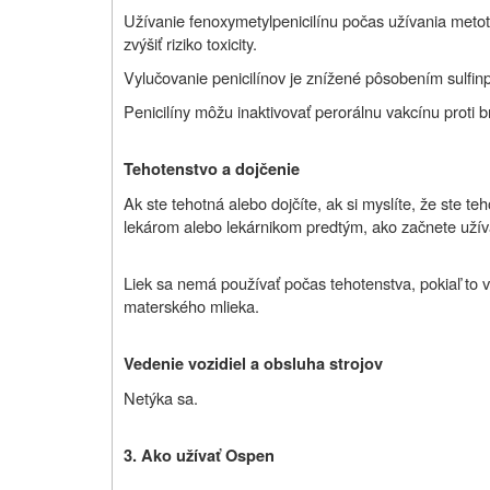
Užívanie fenoxymetylpenicilínu počas užívania meto
zvýšiť riziko toxicity.
Vylučovanie penicilínov je znížené pôsobením sulfin
Penicilíny môžu inaktivovať perorálnu vakcínu proti 
Tehotenstvo a dojčenie
Ak ste tehotná alebo dojčíte, ak si myslíte, že ste te
lekárom alebo lekárnikom predtým, ako začnete užívať
Liek sa nemá používať počas tehotenstva, pokiaľ to 
materského mlieka.
Vedenie vozidiel a obsluha strojov
Netýka sa.
3. Ako užívať Ospen