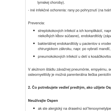
lymskej choroby).
- iné infekčné ochorenia: rany po pohryznutí (na tvár
Prevencia:
streptokokových infekcií a ich komplikácií, nap
niekoľkých kĺbov súčasne), endokarditídy (zápal
bakteriálnej endokarditídy u pacientov s vro
chirurgickom zákroku, napr. po vybratí mandlí,
pneumokokových infekcií u detí s kosáčikovit
V akútnom štádiu závažnej pneumónie, empyému, sepsy,
osteomyelitídy je možná parenterálna liečba penicilí
2. Čo potrebujete vedieť predtým, ako užijete O
Neužívajte Ospen
ak ste alergický na draselnú soľ fenoxymetylpen