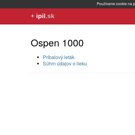
Používame cookie na p
+
ipil
.sk
Ospen 1000
Príbalový leták
Súhrn údajov o lieku