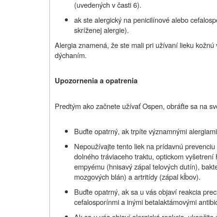
(uvedených v časti 6).
ak ste alergický na penicilínové alebo cefalos
skríženej alergie).
Alergia znamená, že ste mali pri užívaní lieku kožnú 
dýchaním.
Upozornenia a opatrenia
Predtým ako začnete užívať Ospen, obráťte sa na svo
Buďte opatrný, ak trpíte významnými alergiam
Nepoužívajte tento liek na prídavnú prevenci
dolného tráviaceho traktu, optickom vyšetrení
empyému (hnisavý zápal telových dutín), bakter
mozgových blán) a artritídy (zápal kĺbov).
Buďte opatrný, ak sa u vás objaví reakcia prec
cefalosporínmi a inými betalaktámovými antibi
Ak sa u vás objaví alergická reakcia, ukončite 