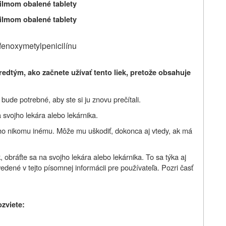
filmom obalené tablety
filmom obalené tablety
 fenoxymetylpenicilínu
redtým, ako začnete užívať
tento liek, pretože obsahuje
ude potrebné, aby ste si ju znovu prečítali.
 svojho lekára alebo lekárnika.
 ho nikomu inému. Môže mu uškodiť, dokonca aj vtedy, ak má
 obráťte sa na svojho lekára alebo lekárnika. To sa týka aj
vedené v tejto písomnej informácii pre používateľa. Pozri časť
ozviete: