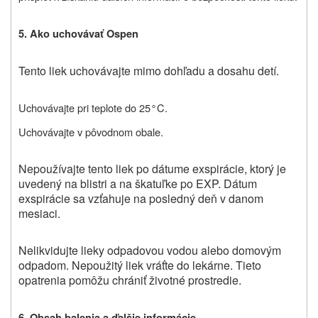
5. Ako uchovávať Ospen
Tento liek uchovávajte mimo dohľadu a dosahu detí.
Uchovávajte pri teplote do 25
C.
°
Uchovávajte v pôvodnom obale.
Nepoužívajte tento liek po dátume exspirácie, ktorý je
uvedený na blistri a na škatuľke po EXP. Dátum
exspirácie sa vzťahuje na posledný deň v danom
mesiaci.
Nelikvidujte lieky odpadovou vodou alebo domovým
odpadom. Nepoužitý liek vráťte do lekárne. Tieto
opatrenia pomôžu chrániť životné prostredie.
6. Obsah balenia a ďalšie informácie