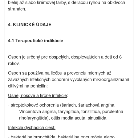
bielej až slabo krémovej farby, s deliacou ryhou na obidvoch
stranách.
4. KLINICKÉ ÚDAJE
4.1 Terapeutické indikácie
Ospen je určený pre dospelých, dospievajúcich a deti od 6
rokov.
Ospen sa používa na liečbu a prevenciu miernych až
závažných infekčných ochorení vyvolaných mikroorganizmami
citlivými na penicilín:
Ušné, nosové a krčné infekcie
:
- streptokokové ochorenia (šarlach, šarlachová angína,
Vincentova angína, faryngitída, tonzilitída, purulentná
rinofaryngitída), otitis media acuta, sinusitída.
Infekcie dýchacích ciest:
- bakteriálna bronchitída, bakteriálna pneumónia alebo