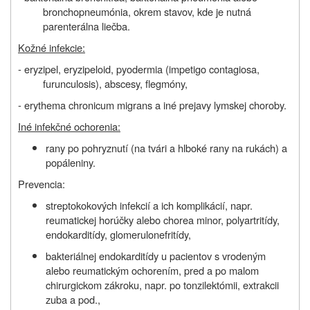
bronchopneumónia, okrem stavov, kde je nutná
parenterálna liečba.
Kožné infekcie:
- eryzipel, eryzipeloid, pyodermia (impetigo contagiosa,
furunculosis), abscesy, flegmóny,
- erythema chronicum migrans a iné prejavy lymskej choroby.
Iné infekčné ochorenia:
rany po pohryznutí (na tvári a hlboké rany na rukách) a
popáleniny.
Prevencia:
streptokokových infekcií a ich komplikácií, napr.
reumatickej horúčky alebo chorea minor, polyartritídy,
endokarditídy, glomerulonefritídy,
bakteriálnej endokarditídy u pacientov s vrodeným
alebo reumatickým ochorením, pred a po malom
chirurgickom zákroku, napr. po tonzilektómii, extrakcii
zuba a pod.,