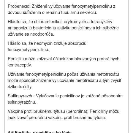
Probenecid: Znížené vylučovanie fenoxymetylpenicilínu z
dôvodu súťaženia o renálnu tubulárnu sekréciu.
Hlásilo sa, že chloramfenikol, erytromycín a tetracyklíny
antagonizujú baktericídnu aktivitu penicilínov a ich súbežne
užívanie sa neodporúča.
Hlásilo sa, že neomycín znižuje absorpciu
fenoxymetylpenicilínu.
Penicilín môže znižovať účinok kombinovaných perorálnych
kontraceptív.
Užívanie fenoxymetylpenicilínu počas užívania metotrexátu
môže spôsobiť znížené vylučovanie metotrexátu a tým zvýšiť
riziko toxicity.
Sulfinpyrazón: Vylučovanie penicilínov je znížené pôsobením
sulfinpyrazónu.
Vakcína proti brušnému týfusu (perorálna): Penicilíny môžu
inaktivovať perorálnu vakcínu proti brušnému týfusu.
4.6 Fertilita, gravidita a laktácia