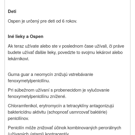
Deti
Ospen je určený pre deti od 6 rokov.
Iné lieky a Ospen
Ak teraz užívate alebo ste v poslednom čase užívali, či práve
budete užívať ďalšie lieky, povedzte to svojmu lekárovi alebo
lekárnikovi.
Guma guar a neomycín znižujú vstrebávanie
fenoxymetylpenicilínu.
Pri súbežnom užívaní s probenecidom je vylučovanie
fenoxymetylpenicilínu znížené.
Chloramfenikol, erytromycín a tetracyklíny antagonizujú
baktericídnu aktivitu (schopnosť usmrcovať baktérie)
penicilínov.
Penicilín môže znižovať účinok kombinovaných perorálnych
(užívaných ústami) kontraceptív.