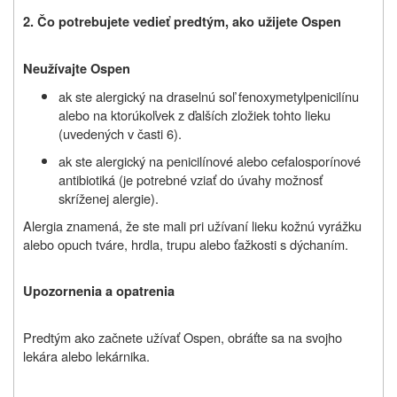
2. Čo potrebujete vedieť predtým, ako užijete Ospen
Neužívajte Ospen
ak ste alergický na draselnú soľ fenoxymetylpenicilínu
alebo na ktorúkoľvek z ďalších zložiek tohto lieku
(uvedených v časti 6).
ak ste alergický na penicilínové alebo cefalosporínové
antibiotiká (je potrebné vziať do úvahy možnosť
skríženej alergie).
Alergia znamená, že ste mali pri užívaní lieku kožnú vyrážku
alebo opuch tváre, hrdla, trupu alebo ťažkosti s dýchaním.
Upozornenia a opatrenia
Predtým ako začnete užívať Ospen, obráťte sa na svojho
lekára alebo lekárnika.