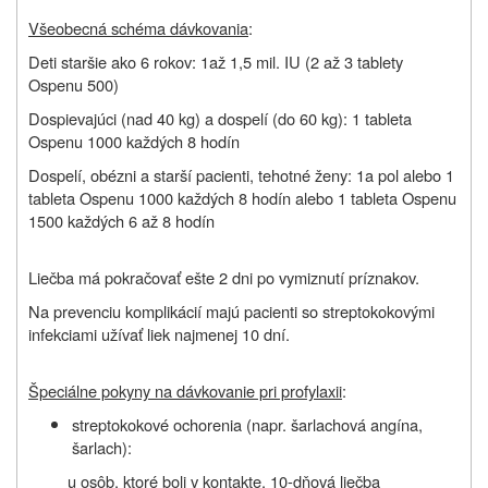
Všeobecná schéma dávkovania
:
Deti staršie ako 6 rokov: 1až 1,5 mil. IU (2 až 3 tablety
Ospenu 500)
Dospievajúci (nad 40 kg) a dospelí (do 60 kg): 1 tableta
Ospenu 1000 každých 8 hodín
Dospelí, obézni a starší pacienti, tehotné ženy: 1a pol alebo 1
tableta Ospenu 1000 každých 8 hodín alebo 1 tableta Ospenu
1500 každých 6 až 8 hodín
Liečba má pokračovať ešte 2 dni po vymiznutí príznakov.
Na prevenciu komplikácií majú pacienti so streptokokovými
infekciami užívať liek najmenej 10 dní.
Špeciálne pokyny na dávkovanie pri profylaxii
:
streptokokové ochorenia (napr. šarlachová angína,
šarlach):
u osôb, ktoré boli v kontakte, 10-dňová liečba