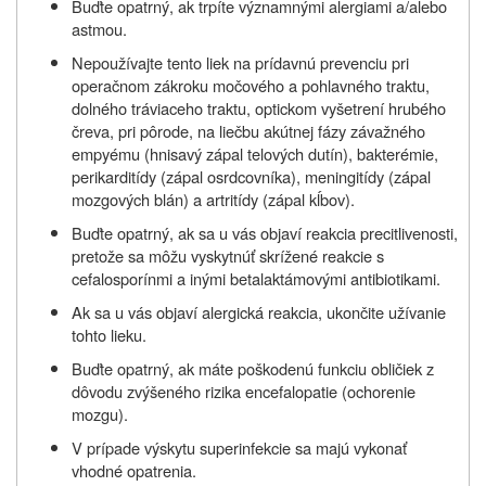
Buďte opatrný, ak trpíte významnými alergiami a/alebo
astmou.
Nepoužívajte tento liek na prídavnú prevenciu pri
operačnom zákroku močového a pohlavného traktu,
dolného tráviaceho traktu, optickom vyšetrení hrubého
čreva, pri pôrode, na liečbu akútnej fázy závažného
empyému (hnisavý zápal telových dutín), bakterémie,
perikarditídy (zápal osrdcovníka), meningitídy (zápal
mozgových blán) a artritídy (zápal kĺbov).
Buďte opatrný, ak sa u vás objaví reakcia precitlivenosti,
pretože sa môžu vyskytnúť skrížené reakcie s
cefalosporínmi a inými betalaktámovými antibiotikami.
Ak sa u vás objaví alergická reakcia, ukončite užívanie
tohto lieku.
Buďte opatrný, ak máte poškodenú funkciu obličiek z
dôvodu zvýšeného rizika encefalopatie (ochorenie
mozgu).
V prípade výskytu superinfekcie sa majú vykonať
vhodné opatrenia.