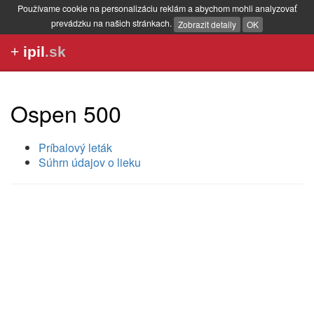
Používame cookie na personalizáciu reklám a abychom mohli analyzovať
prevádzku na našich stránkach.
Zobrazit detaily
OK
+
ipil
.sk
Ospen 500
Príbalový leták
Súhrn údajov o lieku