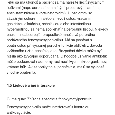
lieku sa má ukončiť a pacient sa má náležite liečiť zvyčajnými
liečivami (napr. adrenalínom a inými presorovými amínmi,
antihistaminikami a kortikosteroidmi). U pacientov so
závažným ochorením alebo s nevoľnosťou, vracaním,
gastrickou dilatáciou, achaláziou alebo intestinálnou
hypermotilitou sa nemá spoliehať na perorálnu liečbu. Niekedy
pacienti neabsorbujú terapeutické množstvá perorálne
podávaného fenoxymetylpenicilínu. Má sa podávať s
opatrnosťou pri výraznej poruche funkcie obličiek z dôvodu
zvýšeného rizika encefalopatie. Bezpečná dávka môže byť
nižšia ako zvyčajne odporúčaná. Dlhodobé užívanie antibiotík
môže podporovať nadmerný rast necitlivých mikroorganizmov,
vrátane húb. Ak sa vyskytne superinfekcia, majú sa vykonať
vhodné opatrenia.
4.5 Liekové a iné interakcie
Guma guar: Znížená absorpcia fenoxymetylpenicilínu.
Fenoxymetylpenicilín môže interferovať s kontrolou
antikoagulácie.