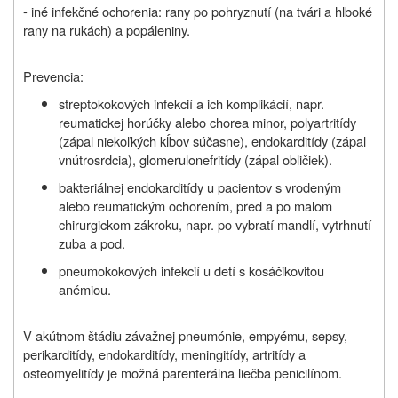
- iné infekčné ochorenia: rany po pohryznutí (na tvári a hlboké
rany na rukách) a popáleniny.
Prevencia:
streptokokových infekcií a ich komplikácií, napr.
reumatickej horúčky alebo chorea minor, polyartritídy
(zápal niekoľkých kĺbov súčasne), endokarditídy (zápal
vnútrosrdcia), glomerulonefritídy (zápal obličiek).
bakteriálnej endokarditídy u pacientov s vrodeným
alebo reumatickým ochorením, pred a po malom
chirurgickom zákroku, napr. po vybratí mandlí, vytrhnutí
zuba a pod.
pneumokokových infekcií u detí s kosáčikovitou
anémiou.
V akútnom štádiu závažnej pneumónie, empyému, sepsy,
perikarditídy, endokarditídy, meningitídy, artritídy a
osteomyelitídy je možná parenterálna liečba penicilínom.