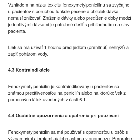
Vzhľadom na nízku toxicitu fenoxymetylpenicilínu sa zvyčajne
u pacientov s poruchou funkcie pečene a obličiek dávka
nemusí znižovať. Zníženie dávky alebo predĺženie doby medzi
jednotlivými dávkami je potrebné riešiť s prihliadnutím na stav
pacienta.
Liek sa má užívať 1 hodinu pred jedlom (prehltnúť, nehrýzť) a
zapiť pohárom vody.
4.3 Kontraindikácie
Fenoxymetylpenicilín je kontraindikovaný u pacientov so
známou precitlivenosťou na penicilín alebo na ktorúkoľvek z
pomocných látok
uvedených v časti 6.1
.
4.4 Osobitné upozornenia a opatrenia pri používaní
Fenoxymetylpenicilín sa má používať s opatrnosťou u osôb s
významnými alergiami a/alebo astmou v anamnéze. Perorálne