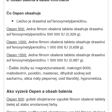
Čo Ospen obsahuje
Liečivo je
draselná soľ fenoxymetylpenicilínu.
Ospen 500:
Jedna filmom obalená tableta obsahuje draselnú
soľ fenoxymetylpenicilínu 500 000 IU (0,329 g).
Ospen 1000:
Jedna filmom obalená tableta obsahuje draselnú
soľ fenoxymetylpenicilínu 1 000 000 IU (0,658 g).
Ospen 1500:
Jedna filmom obalená tableta obsahuje draselnú
soľ fenoxymetylpenicilínu 1 500 000 IU (0,987 g).
- Ďalšie zložky sú magnéziumstearát, makrogol 6000,
maltodextrín, povidón, mastenec, dihydrát sodnej soli
sacharínu, silica mäty piepornej, oxid titaničitý, hypromelóza.
Ako vyzerá Ospen a obsah balenia
Ospen 500
: guľaté obojstranne vypuklé filmom obalené tablety
bielej až slabo smotanovej farby.
Ospen 1000
: podlhovasté obojstranne vypuklé filmom obalené