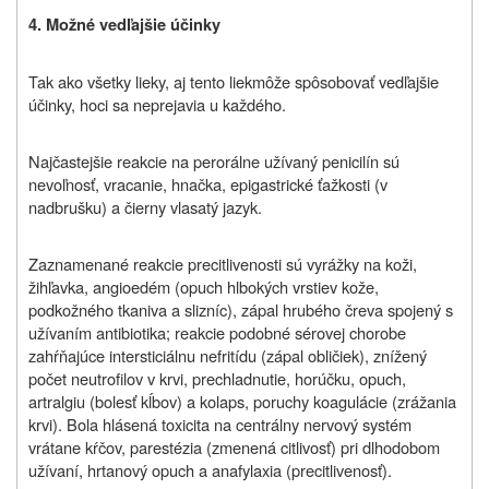
4. Možné vedľajšie účinky
Tak ako všetky lieky, aj tento liek
môže spôsobovať vedľajšie
účinky, hoci sa neprejavia u každého.
Najčastejšie reakcie na perorálne užívaný penicilín sú
nevoľnosť, vracanie, hnačka, epigastrické ťažkosti (v
nadbrušku) a čierny vlasatý jazyk.
Zaznamenané reakcie precitlivenosti sú vyrážky na koži,
žihľavka, angioedém (opuch hlbokých vrstiev kože,
podkožného tkaniva a slizníc), zápal hrubého čreva spojený s
užívaním antibiotika; reakcie podobné sérovej chorobe
zahŕňajúce intersticiálnu nefritídu (zápal obličiek), znížený
počet neutrofilov v krvi, prechladnutie, horúčku, opuch,
artralgiu (bolesť kĺbov) a kolaps, poruchy koagulácie (zrážania
krvi). Bola hlásená toxicita na centrálny nervový systém
vrátane kŕčov, parestézia (zmenená citlivosť) pri dlhodobom
užívaní, hrtanový opuch a anafylaxia (precitlivenosť).