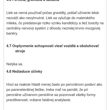
Liek sa nemá používať počas gravidity, pokiaľ užívanie lekár
nezváži ako nevyhnutné. Liek sa vylučuje do materského
mlieka, čo predstavuje riziko vzniku kandidózy a tiež toxicity na
centrálny nervový systém z dôvodu nezrelej krvno-mozgovej
bariéry.
4.7 Ovplyvnenie schopnosti viesť vozidlá a obsluhovať
stroje
Netýka sa.
4.8 Nežiaduce účinky
Hoci sa reakcie hlásili menej často po perorálnom podaní ako
po pareneterálnej liečbe, treba mať na pamäti, že pri
perorálne užívanom penicilíne sa pozorovali všetky formy
precitlivenosti, vrátane fatálnej anafylaxie.