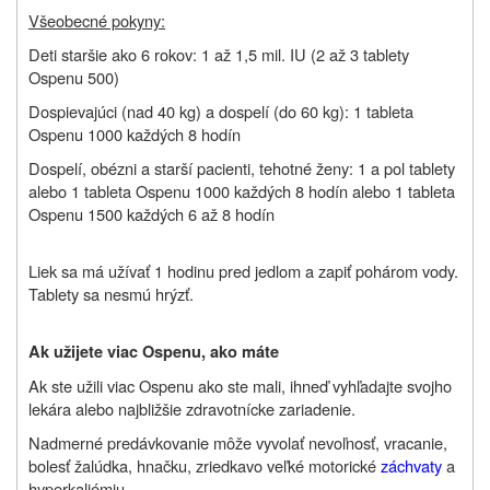
Všeobecné pokyny:
Deti staršie ako 6 rokov: 1 až 1,5 mil. IU (2 až 3 tablety
Ospenu 500)
Dospievajúci (nad 40 kg) a dospelí (do 60 kg): 1 tableta
Ospenu 1000 každých 8 hodín
Dospelí, obézni a starší pacienti, tehotné ženy: 1 a pol tablety
alebo 1 tableta Ospenu 1000 každých 8 hodín alebo 1 tableta
Ospenu 1500 každých 6 až 8 hodín
Liek sa má užívať 1 hodinu pred jedlom a zapiť pohárom vody.
Tablety sa nesmú hrýzť.
Ak užijete viac Ospenu, ako máte
Ak ste užili viac Ospenu ako ste mali, ihneď vyhľadajte svojho
lekára alebo najbližšie zdravotnícke zariadenie.
Nadmerné predávkovanie môže vyvolať nevoľnosť, vracanie,
bolesť žalúdka, hnačku, zriedkavo veľké motorické
záchvaty
a
hyperkaliémiu.