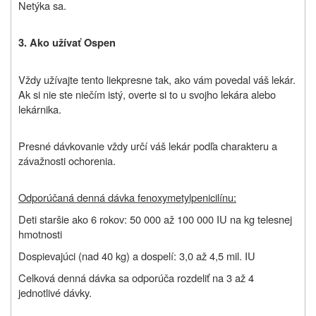
Netýka sa.
3. Ako užívať Ospen
Vždy užívajte
tento liek
presne tak, ako vám povedal váš lekár.
Ak si nie ste niečím istý, overte si to u svojho lekára alebo
lekárnika.
Presné dávkovanie vždy určí váš lekár podľa charakteru a
závažnosti ochorenia.
Odporúčaná denná dávka fenoxymetylpenicilínu:
Deti staršie ako 6 rokov: 50 000 až 100 000 IU na kg telesnej
hmotnosti
Dospievajúci (nad 40 kg) a dospelí: 3,0 až 4,5 mil. IU
Celková denná dávka sa odporúča rozdeliť na 3 až 4
jednotlivé dávky.