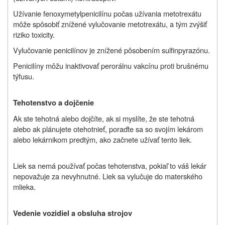
Užívanie fenoxymetylpenicilínu počas užívania metotrexátu
môže spôsobiť znížené vylučovanie metotrexátu, a tým zvýšiť
riziko toxicity.
Vylučovanie penicilínov je znížené pôsobením sulfinpyrazónu.
Penicilíny môžu inaktivovať perorálnu vakcínu proti brušnému
týfusu.
Tehotenstvo a dojčenie
Ak ste tehotná alebo dojčíte, ak si myslíte, že ste tehotná
alebo ak plánujete otehotnieť, poraďte sa so svojím lekárom
alebo lekárnikom predtým, ako začnete užívať tento liek.
Liek sa nemá používať počas tehotenstva, pokiaľ to váš lekár
nepovažuje za nevyhnutné. Liek sa vylučuje do materského
mlieka.
Vedenie vozidiel a obsluha strojov