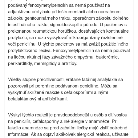
podávaný fenoxymetylpenicilín sa nemá používať na
adjunktívnu profylaxiu pri inštrumentácii alebo operačnom
zákroku genitourinárneho traktu, operačnom zákroku dolného
intestinálneho traktu, sigmoidoskopii a pôrode. U pacientov s
prekonanou reumatickou horúčkou, dostávajúcich kontinuálne
profylaxiu, sa môžu vyskytovať mikroorganizmy rezistentné
voči penicilínu. U týchto pacientov sa má zvážiť použitie iného
profylaktického liečiva. Fenoxymetylpenicilín sa nemá používať
na liečbu akútnej fázy závažného empyému, bakterémie,
perikarditídy, meningitídy a artritídy.
Všetky stupne precitlivenosti, vrátane fatálnej anafylaxie sa
pozorovali pri perorálne podávanom penicilíne. Môžu sa
vyskytnúť skrížené reakcie s cefalosporínmi a inými
betalaktámovými antibiotikami.
Výskyt týchto reakcií je pravdepodobnejší u osôb s citlivosťou
na penicilín, cefalosporíny a iné alergie v anamnéze. Pri
takejto anamnéze sa pred začatím liečby majú zistiť potrebné
informácie. Ak sa objaví akákoľvek alergická reakcia, užívanie