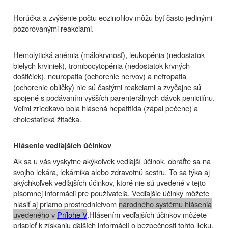
Horúčka a zvýšenie počtu eozinofilov môžu byť často jedinými
pozorovanými reakciami.
Hemolytická anémia (málokrvnosť), leukopénia (nedostatok
bielych krviniek), trombocytopénia (nedostatok krvných
doštičiek), neuropatia (ochorenie nervov) a nefropatia
(ochorenie obličky) nie sú častými reakciami a zvyčajne sú
spojené s podávaním vyšších parenterálnych dávok penicilínu.
Veľmi zriedkavo bola hlásená hepatitída (zápal pečene) a
cholestatická žltačka.
Hlásenie vedľajších účinkov
Ak sa u vás vyskytne akýkoľvek vedľajší účinok, obráťte sa na
svojho lekára, lekárnika alebo zdravotnú sestru. To sa týka aj
akýchkoľvek vedľajších účinkov, ktoré nie sú uvedené v tejto
písomnej informácii pre používateľa. Vedľajšie účinky môžete
hlásiť aj priamo prostredníctvom
národného systému hlásenia
uvedeného v
Prílohe V
.
Hlásením vedľajších účinkov môžete
prispieť k získaniu ďalších informácií o bezpečnosti tohto lieku
.