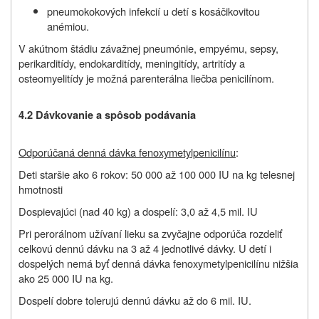
pneumokokových infekcií u detí s kosáčikovitou
anémiou.
V akútnom štádiu závažnej pneumónie, empyému, sepsy,
perikarditídy, endokarditídy, meningitídy, artritídy a
osteomyelitídy je možná parenterálna liečba penicilínom.
4.2 Dávkovanie a spôsob podávania
Odporúčaná denná dávka fenoxymetylpenicilínu
:
Deti staršie ako 6 rokov: 50 000 až 100 000 IU na kg telesnej
hmotnosti
Dospievajúci (nad 40 kg) a dospelí: 3,0 až 4,5 mil. IU
Pri perorálnom užívaní lieku sa zvyčajne odporúča rozdeliť
celkovú dennú dávku na 3 až 4 jednotlivé dávky. U detí i
dospelých nemá byť denná dávka fenoxymetylpenicilínu nižšia
ako 25 000 IU na kg.
Dospelí dobre tolerujú dennú dávku až do 6 mil. IU.