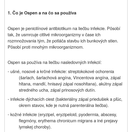
1. Čo je Ospen a na čo sa používa
Ospen je penicilínové antibiotikum na liečbu infekcie. Pôsobí
tak, že usmrcuje citlivé mikroorganizmy v čase ich
rozmnožovania tým, že potláča stavbu ich bunkových stien.
Pôsobí proti mnohým mikroorganizmom.
Ospen sa používa na liečbu nasledovných infekcií:
- ušné, nosové a krčné infekcie: streptokokové ochorenia
(šarlach, šarlachová angína, Vincentova angína, zápal
hltana, mandlí, hnisavý zápal nosohltana), akútny zápal
stredného ucha, zápal prinosových dutín.
- infekcie dýchacích ciest (bakteriálny zápal priedušiek a pľúc,
okrem stavov, kde je nutná parenterálna liečba).
- kožné infekcie (eryzipel, eryzipeloid, pyodermia, abscesy,
flegmóny, erythema chronicum migrans a iné prejavy
lymskej choroby).