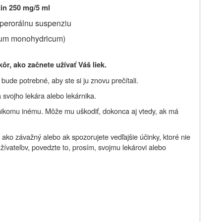
in 250 mg/5 ml
 perorálnu suspenziu
num monohydricum
)
kôr, ako začnete užívať
Váš liek.
ude potrebné, aby ste si ju znovu prečítali.
 svojho lekára alebo lekárnika.
nikomu inému. Môže mu uškodiť, dokonca aj vtedy, ak má
 ako závažný alebo ak spozorujete vedľajšie účinky, ktoré nie
žívateľov, povedzte to, prosím, svojmu lekárovi alebo