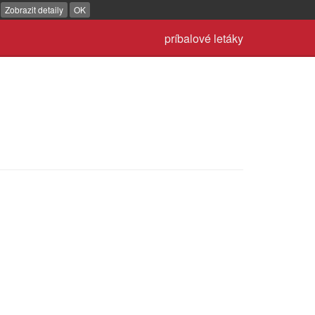
.
Zobrazit detaily
OK
príbalové letáky