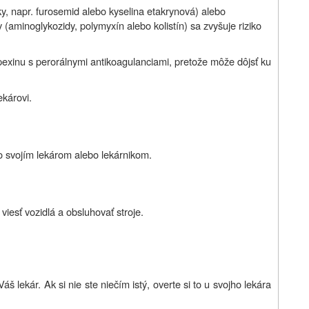
ky, napr. furosemid alebo kyselina etakrynová) alebo
(aminoglykozidy, polymyxín alebo kolistín) sa zvyšuje riziko
xinu s perorálnymi antikoagulanciami, pretože môže dôjsť ku
ekárovi.
so svojím lekárom alebo lekárnikom.
iesť vozidlá a obsluhovať stroje.
š lekár. Ak si nie ste niečím istý, overte si to u svojho lekára