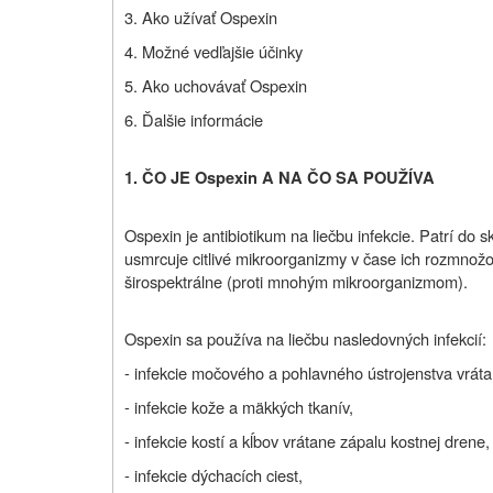
3. Ako užívať Ospexin
4. Možné vedľajšie účinky
5. Ako uchovávať Ospexin
6. Ďalšie informácie
1. ČO JE Ospexin A NA ČO SA POUŽÍVA
Ospexin je antibiotikum na liečbu infekcie. Patrí do 
usmrcuje citlivé mikroorganizmy v čase ich rozmnožo
širospektrálne (proti mnohým mikroorganizmom).
Ospexin sa používa na liečbu nasledovných infekcií:
- infekcie močového a pohlavného ústrojenstva vráta
- infekcie kože a mäkkých tkanív,
- infekcie kostí a kĺbov vrátane zápalu kostnej drene,
- infekcie dýchacích ciest,