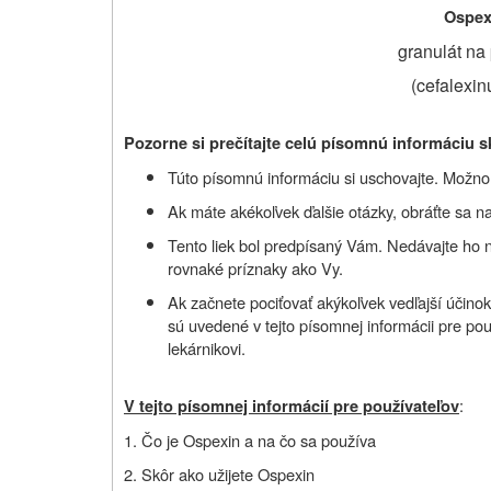
Ospex
granulát na
(
cefalexi
Pozorne si prečítajte celú písomnú informáciu s
Túto písomnú informáciu si uschovajte. Možno b
Ak máte akékoľvek ďalšie otázky, obráťte sa na
Tento liek bol predpísaný Vám. Nedávajte ho 
rovnaké príznaky ako Vy.
Ak začnete pociťovať akýkoľvek vedľajší účinok
sú uvedené v tejto písomnej informácii pre pou
lekárnikovi.
:
V tejto písomnej informácií pre používateľov
1. Čo je Ospexin a na čo sa používa
2. Skôr ako užijete Ospexin