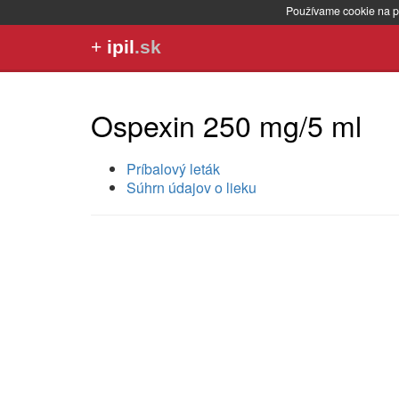
Používame cookie na p
+
ipil
.sk
Ospexin 250 mg/5 ml
Príbalový leták
Súhrn údajov o lieku