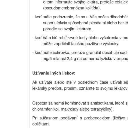
o tom informujte svojho lekára, pretože cefal
(pseudomembranózna kolitída).
- keď máte podozrenie, že sa u Vás počas dlhodobéh
superinfekcia spôsobená plesňami alebo baktéria
poraďte so svojím lekárom.
- keď Vám idú robiť krvné testy alebo vyšetrenia v mo
môže zapríčiniť falošne pozitívne výsledky.
- keď máte cukrovku, pretože granulát obsahuje sach
mg/5 ml
a asi 2,4 g na odmernú lyžičku v prípa
Užívanie iných liekov:
Ak užívate alebo ste v poslednom čase užívali ešte
lekársky predpis, prosím, oznámte to svojmu lekárovi
Ospexin sa nemá kombinovať s antibiotikami, ktoré s
chloramfenikol, makrolidy alebo tetracyklíny).
Pri súčasnom podávaní s probenecidom
(liečivo
obličkami.