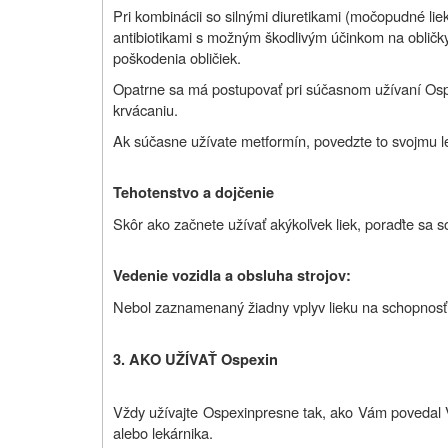
Pri kombinácii so silnými diuretikami (močopudné lie
antibiotikami s možným škodlivým účinkom na obličky 
poškodenia obličiek.
Opatrne sa má postupovať pri súčasnom užívaní Ospe
krvácaniu.
Ak súčasne užívate metformín, povedzte to svojmu l
Tehotenstvo a dojčenie
Skôr ako začnete užívať akýkoľvek liek, poraďte sa 
Vedenie vozidla a obsluha strojov:
Nebol zaznamenaný žiadny vplyv lieku na schopnosť v
3. AKO UŽÍVAŤ Ospexin
Vždy užívajte
Ospexin
presne tak, ako Vám povedal Vá
alebo lekárnika.