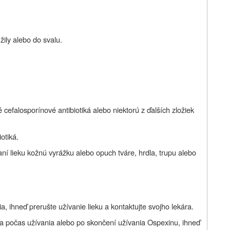
ily alebo do svalu.
né cefalosporínové antibiotiká alebo niektorú z ďalších zložiek
iotiká.
vaní lieku kožnú vyrážku alebo opuch tváre, hrdla, trupu alebo
a, ihneď prerušte užívanie lieku a kontaktujte svojho lekára.
ka počas užívania alebo po skončení užívania Ospexinu, ihneď