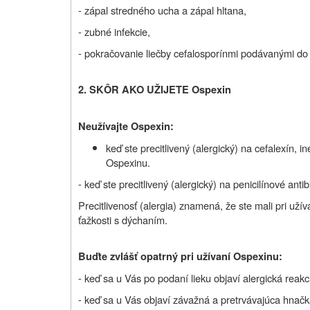
- zápal stredného ucha a zápal hltana,
- zubné infekcie,
- pokračovanie liečby cefalosporínmi podávanými do ž
2. SKÔR AKO UŽIJETE Ospexin
Neužívajte Ospexin:
keď ste precitlivený (alergický) na cefalexín, i
Ospexinu.
- keď ste precitlivený (alergický) na penicilínové antib
Precitlivenosť (alergia) znamená, že ste mali pri uží
ťažkosti s dýchaním.
Buďte zvlášť opatrný pri užívaní Ospexinu:
- keď sa u Vás po podaní lieku objaví alergická reakci
- keď sa u Vás objaví závažná a pretrvávajúca hnač