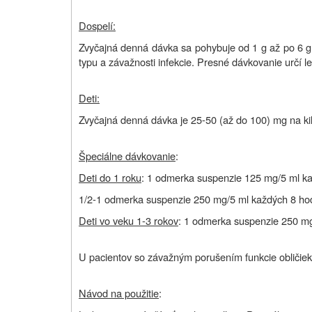
Dospelí:
Zvyčajná d
enná dávka sa pohybuje od 1 g až po 6 g a
typu a závažnosti infekcie. Presné dávkovanie určí le
Deti:
Zvyčajná denná dávka je
25-50 (až do 100) mg na ki
Špeciálne dávkovanie
:
Deti do 1 roku
: 1 odmerka suspenzie 125 mg/5 ml ka
1/2-1 odmerka suspenzie 250 mg/5 ml každých 8 hod
Deti vo veku 1-3 rokov
: 1 odmerka suspenzie 250 mg
U pacientov so závažným porušením funkcie obličiek
Návod na použitie
: