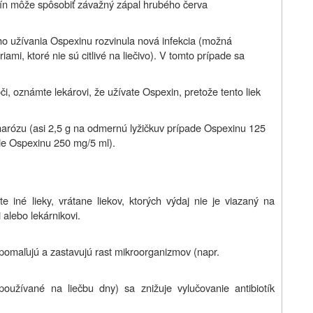
exín môže spôsobiť závažný zápal hrubého červa
o užívania Ospexinu rozvinula nová infekcia (možná
mi, ktoré nie sú citlivé na liečivo). V tomto prípade sa
či, oznámte lekárovi, že užívate Ospexin, pretože tento liek
arózu (asi 2,5 g na odmernú lyžičku
v prípade Ospexinu 125
de
Ospexinu 250 mg/5 ml
).
 iné lieky, vrátane liekov, ktorých výdaj nie je viazaný na
 alebo lekárnikovi.
pomaľujú a zastavujú rast mikroorganizmov (napr.
 používané na liečbu dny) sa znižuje vylučovanie antibiotík