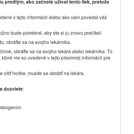
 predtým, ako začnete užívať tento liek, pretože
uvedené v tejto informácii alebo ako vám povedal váš
žno bude potrebné, aby ste si ju znovu prečítali.
u, obráťte sa na svojho lekárnika.
činok, obráťte sa na svojho lekára alebo lekárnika. To
 ktoré nie sú uvedené v tejto písomnej informácii pre
 cítiť horšie, musíte sa obrátiť na lekára.
sa dozviete
:
Osteogenon