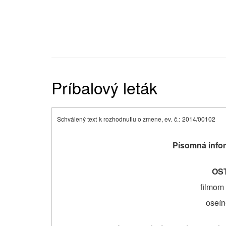
Príbalový leták
Schválený text
k rozhodnutiu o zmene, ev.
č.:
2014/00102
Písomná infor
OS
filmom 
oseín