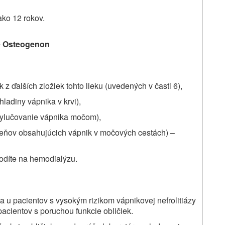
ako 12 rokov.
te Osteogenon
k z ďalších zložiek tohto lieku (uvedených v časti 6),
hladiny vápnika v krvi),
 vylučovanie vápnika močom),
kameňov obsahujúcich vápnik v močových cestách) –
hodíte na hemodialýzu.
u pacientov s vysokým rizikom vápnikovej nefrolitiázy
acientov s poruchou funkcie obličiek.