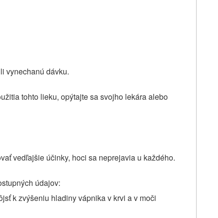
ili vynechanú dávku.
žitia tohto lieku, opýtajte sa svojho lekára alebo
ovať vedľajšie účinky, hoci sa neprejavia u každého.
dostupných údajov:
sť k zvýšeniu hladiny vápnika v krvi a v moči