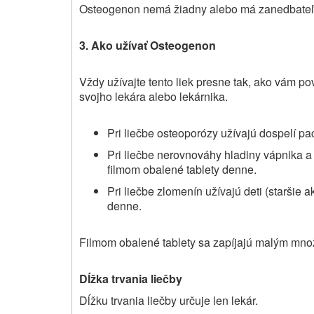
Osteogenon nemá žiadny alebo má zanedbateľný 
3. Ako užívať
Osteogenon
Vždy užívajte tento liek presne tak, ako vám pove
svojho lekára alebo lekárnika.
Pri liečbe osteoporózy užívajú dospelí pa
Pri liečbe nerovnováhy hladiny vápnika a 
filmom obalené tablety denne.
Pri liečbe zlomenín užívajú deti (staršie 
denne.
Filmom obalené tablety sa zapíjajú malým mno
Dĺžka trvania liečby
Dĺžku trvania liečby určuje len lekár.