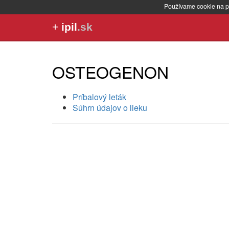
Používame cookie na p
+
ipil
.sk
OSTEOGENON
Príbalový leták
Súhrn údajov o lieku