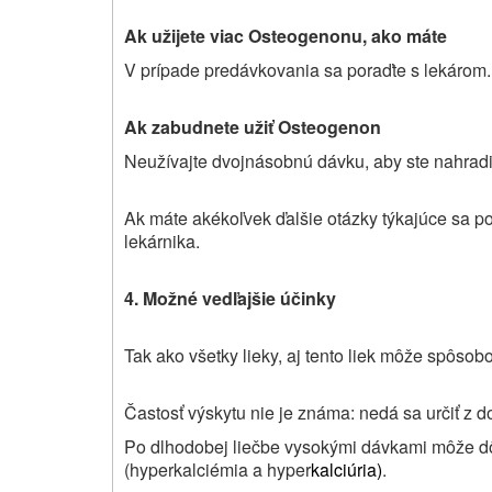
Ak užijete viac Osteogenonu, ako máte
V prípade predávkovania sa poraďte s lekárom.
Ak zabudnete užiť Osteogenon
Neužívajte dvojnásobnú dávku, aby ste nahrad
Ak máte akékoľvek ďalšie otázky týkajúce sa pou
lekárnika.
4. Možné vedľajšie účinky
Tak ako všetky lieky, aj tento liek môže spôsob
Častosť výskytu nie je známa: nedá sa určiť z 
Po dlhodobej liečbe vysokými dávkami môže dôj
(hyperkalciémia a hyper
kalciúria)
.