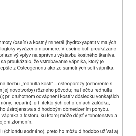
moty (oseín) a kostný minerál (hydroxyapatit v malých
ziologicky vyváženom pomere. V oseíne boli preukázané
 priaznivý vplyv na správnu výstavbu kostného tkaniva.
sa preukázalo, že vstrebávanie vápnika, ktorý je
 lepšie z Osteogenonu ako zo samotných solí vápnika.
 liečbu „rednutia kostí“ – osteoporózy (ochorenie s
jej novotvorby) rôzneho pôvodu; na liečbu rednutia
); pri druhotnom odvápnení kostí v dôsledku vonkajších
rmóny, heparín), pri niektorých ochoreniach žalúdka,
bového ústrojenstva s dlhodobým obmedzením pohybu.
vápnika a fosforu, ku ktorej môže dôjsť v tehotenstve a
hojení zlomenín.
 (chloridu sodného), preto ho môžu dlhodobo užívať aj