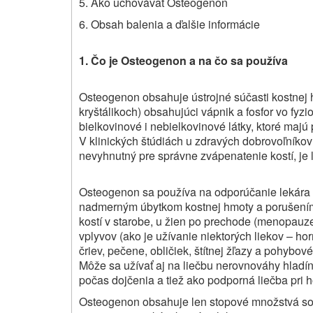
5. Ako uchovávať Osteogenon
6. Obsah balenia a ďalšie informácie
1. Čo je Osteogenon a na čo sa používa
Osteogenon obsahuje ústrojné súčasti kostnej h
kryštálikoch) obsahujúci vápnik a fosfor vo fy
bielkovinové i nebielkovinové látky, ktoré majú
V klinických štúdiách u zdravých dobrovoľníkov 
nevyhnutný pre správne zvápenatenie kostí, je
Osteogenon sa používa na odporúčanie lekára na
nadmerným úbytkom kostnej hmoty a porušením 
kostí v starobe, u žien po prechode (menopauze
vplyvov (ako je užívanie niektorých liekov – ho
čriev, pečene, obličiek, štítnej žľazy a pohy
Môže sa užívať aj na liečbu nerovnováhy hladín 
počas dojčenia a tiež ako podporná liečba pri 
Osteogenon obsahuje len stopové množstvá soli