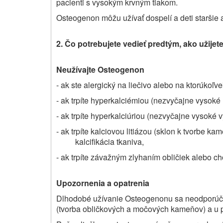
pacienti s vysokým krvným tlakom.
Osteogenon môžu užívať dospelí a deti staršie 
2. Čo potrebujete vedieť predtým, ako užije
Neužívajte
Osteogenon
- ak ste alergický na liečivo alebo na ktorúkoľve
- ak trpíte hyperkalciémiou (nezvyčajne vysoké 
- ak trpíte hyperkalciúriou (nezvyčajne vysoké
- ak trpíte kalciovou litiázou (sklon k tvorbe 
kalcifikácia tkaniva,
- ak trpíte závažným zlyhaním obličiek alebo c
Upozornenia a opatrenia
Dlhodobé užívanie Osteogenonu sa neodporúča 
(tvorba obličkových a močových kameňov) a u p