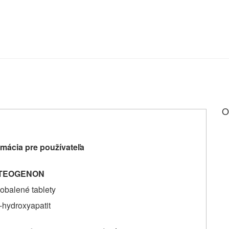
O
mácia pre používateľa
TEOGENON
obalené tablety
-hydroxyapatit