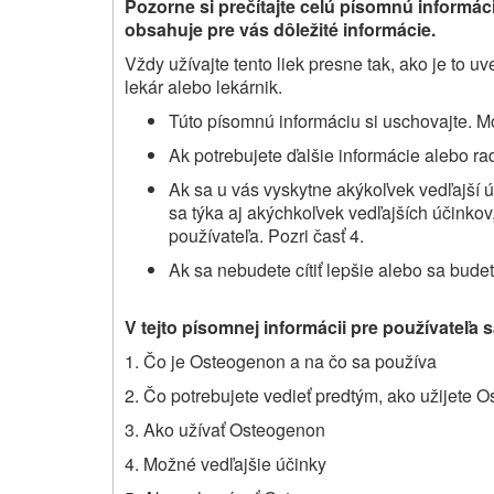
Pozorne si prečítajte
celú písomnú informáciu
obsahuje pre vás dôležité informácie.
Vždy užívajte tento liek presne tak, ako je to 
lekár alebo lekárnik.
Túto písomnú informáciu si uschovajte. Mo
Ak potrebujete ďalšie informácie alebo rad
Ak sa u vás vyskytne akýkoľvek vedľajší ú
sa týka aj akýchkoľvek vedľajších účinkov,
používateľa. Pozri časť 4.
Ak sa nebudete cítiť lepšie alebo sa budete
V tejto písomnej informácii pre používateľa 
1. Čo je Osteogenon a na čo sa používa
2. Čo potrebujete vedieť predtým, ako užijete 
3. Ako užívať Osteogenon
4. Možné vedľajšie účinky