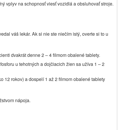
vplyv na schopnosť viesť vozidlá a obsluhovať stroje.
dal váš lekár. Ak si nie ste niečím istý, overte si to u
cienti dvakrát denne 2 – 4 filmom obalené tablety.
fosforu u tehotných a dojčiacich žien sa užíva 1 – 2
ako 12 rokov) a dospelí 1 až 2 filmom obalené tablety
žstvom nápoja.