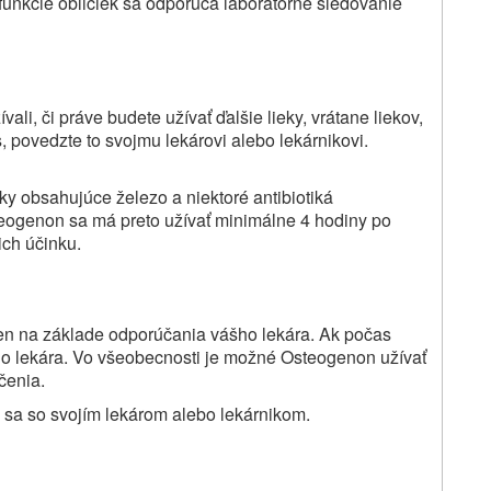
unkcie obličiek sa odporúča laboratórne sledovanie
ali, či práve budete užívať ďalšie lieky, vrátane liekov,
s, povedzte to svojmu lekárovi alebo lekárnikovi.
 obsahujúce železo a niektoré antibiotiká
Osteogenon sa má preto užívať minimálne 4 hodiny po
ich účinku.
en na základe odporúčania vášho lekára. Ak počas
vojho lekára. Vo všeobecnosti je možné Osteogenon užívať
čenia.
e sa so svojím lekárom alebo lekárnikom.