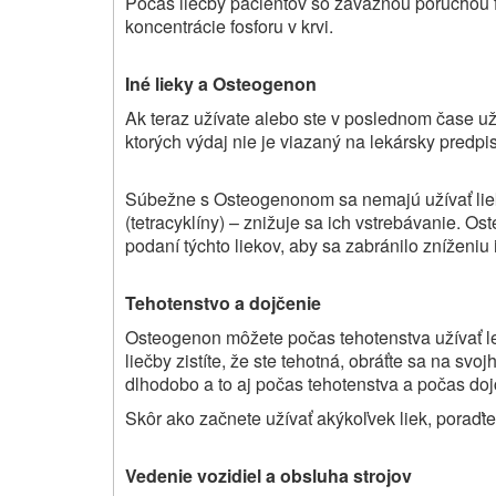
Počas liečby pacientov so závažnou poruchou f
koncentrácie fosforu v krvi.
Iné lieky a
Osteogenon
Ak teraz užívate alebo ste v poslednom čase užív
ktorých výdaj nie je viazaný na lekársky predpi
Súbežne s Osteogenonom sa nemajú užívať lieky
(tetracyklíny) – znižuje sa ich vstrebávanie. 
podaní týchto liekov, aby sa zabránilo zníženiu 
Tehotenstvo a dojčenie
Osteogenon môžete počas tehotenstva užívať l
liečby zistíte, že ste tehotná, obráťte sa na s
dlhodobo a to aj počas tehotenstva a počas doj
Skôr ako začnete užívať akýkoľvek liek, poraďt
Vedenie vozidiel a obsluha strojov