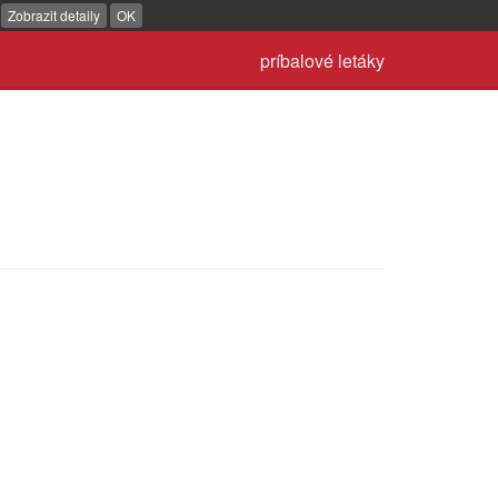
.
Zobrazit detaily
OK
príbalové letáky