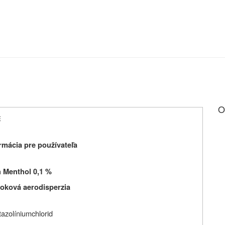
O
E
rmácia pre používateľa
n Menthol 0,1 %
oková aerodisperzia
azolíniumchlorid