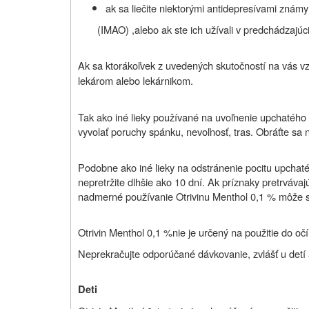
ak sa liečite niektorými antidepresívami zná
(IMAO) ,alebo ak ste ich užívali v predchádzajúc
Ak sa ktorákoľvek z uvedených skutočností na vás vz
lekárom alebo lekárnikom.
Tak ako iné lieky používané na uvoľnenie upchatého 
vyvolať poruchy spánku, nevoľnosť, tras. Obráťte sa n
Podobne ako iné lieky na odstránenie pocitu upchat
nepretržite dlhšie ako 10 dní. Ak príznaky pretrváva
nadmerné používanie Otrivinu Menthol 0,1 % môže sp
Otrivin Menthol 0,1 %
nie je určený na použitie do očí
Neprekračujte odporúčané dávkovanie, zvlášť u detí 
Deti