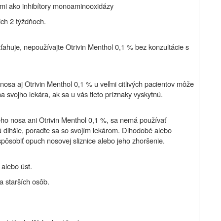
mymi ako inhibítory monoaminooxidázy
ich 2 týždňoch.
ťahuje, nepoužívajte Otrivin Menthol 0,1 % bez konzultácie s
nosa aj Otrivin Menthol 0,1 % u veľmi citlivých pacientov môže
a svojho lekára, ak sa u vás tieto príznaky vyskytnú.
ého nosa ani Otrivin Menthol 0,1 %, sa nemá používať
jú dlhšie, poraďte sa so svojím lekárom. Dlhodobé alebo
ôsobiť opuch nosovej sliznice alebo jeho zhoršenie.
 alebo úst.
a starších osôb.