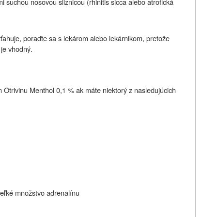
i suchou nosovou sliznicou (rhinitis sicca alebo atrofická
ťahuje, poraďte sa s lekárom alebo lekárnikom, pretože
 je vhodný.
 Otrivinu
Menthol
0,1 % ak máte niektorý z nasledujúcich
veľké množstvo adrenalínu