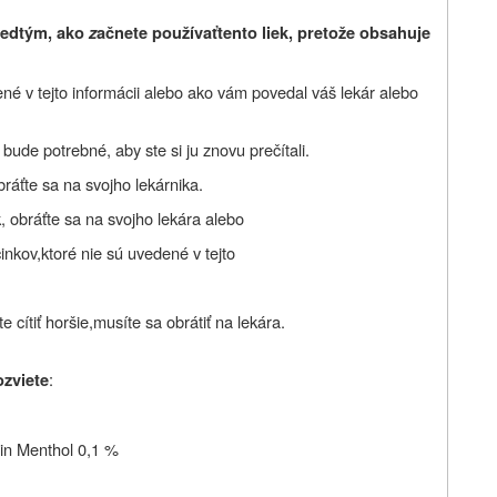
redtým, ako
z
ačnete používať
tento liek, pretože obsahuje
ené v tejto informácii alebo ako vám povedal váš lekár alebo
ude potrebné, aby ste si ju znovu prečítali.
bráťte sa na svojho lekárnika.
, obráťte sa na svojho lekára alebo
činkov
,
ktoré nie sú uvedené v tejto
.
 cítiť horšie,
musíte sa obrátiť na lekára.
:
ozviete
vin Menthol 0,1 %