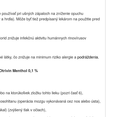
 používať pri ušných zápaloch na zníženie opuchu
 a hrdla). Môže byť tiež predpísaný lekárom na použitie pred
orid znižuje infekčnú aktivitu humánnych rinovírusov
 látky, čo znižuje na minimum riziko alergie a
podráždenia.
Otrivin Menthol 0,1 %
bo na ktorúkoľvek zložku tohto lieku (pozri časť 6),
nosohltanu
operácia mozgu vykonávaná cez nos alebo ústa),
(
al) (zvýšený tlak v očiach),