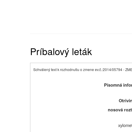
Príbalový leták
Schválený text k rozhodnutiu o zmene ev.č.:
2014/05794 - ZM
P
ísomná info
Otrivi
nosová rozt
xylomet