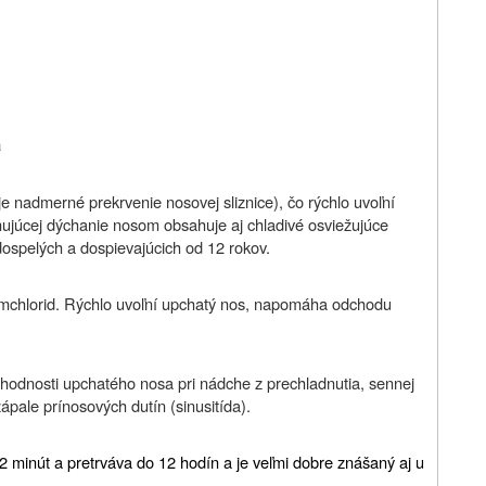
a
e nadmerné prekrvenie nosovej sliznice), čo rýchlo uvoľní
ňujúcej dýchanie nosom obsahuje aj chladivé osviežujúce
dospelých a dospievajúcich od 12 rokov.
iumchlorid. Rýchlo uvoľní upchatý nos, napomáha odchodu
chodnosti upchatého nosa pri nádche z prechladnutia, sennej
ápale prínosových dutín (sinusitída).
2 minút a pretrváva do 12 hodín a je veľmi dobre znášaný aj u