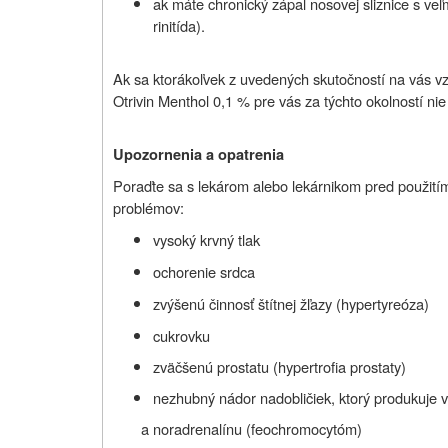
ak máte chronický zápal nosovej sliznice s veľm
rinitída).
Ak sa ktorákoľvek z uvedených skutočností na vás vz
Otrivin Menthol 0,1 % pre vás za týchto okolností nie
Upozornenia a opatrenia
Poraďte sa s lekárom alebo lekárnikom pred použitím
problémov:
vysoký krvný tlak
ochorenie srdca
zvýšenú činnosť štítnej žľazy (hypertyreóza)
cukrovku
zväčšenú prostatu (hypertrofia prostaty)
nezhubný nádor nadobličiek, ktorý produkuje 
a noradrenalínu (feochromocytóm)