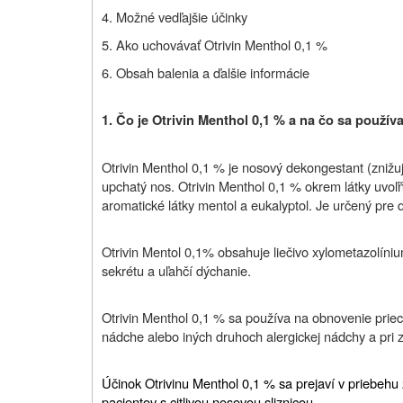
4. Možné vedľajšie účinky
5. Ako uchovávať
Otrivin Menthol 0,1 %
6. Obsah balenia a ďalšie informácie
1. Čo je Otrivin Menthol 0,1
% a na čo sa použív
Otrivin Menthol 0,1 % je nosový dekongestant (znižuj
upchatý nos. Otrivin Menthol 0,1 % okrem látky uvoľ
aromatické látky mentol a eukalyptol. Je určený pre 
Otrivin Mentol 0,1% obsahuje liečivo xylometazolín
sekrétu a uľahčí dýchanie.
Otrivin Menthol 0,1 % sa používa na obnovenie prie
nádche alebo iných druhoch alergickej nádchy a pri z
Účinok Otrivinu Menthol 0,1 % sa prejaví v priebehu 
pacientov s citlivou nosovou sliznicou.