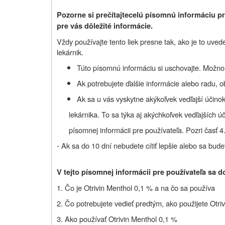
Pozorne si prečítajte
celú písomnú informáciu p
pre vás dôležité informácie.
Vždy používajte tento liek presne tak, ako je to uved
lekárnik
.
Túto písomnú informáciu si uschovajte. Možno b
Ak potrebujete ďalšie informácie alebo radu, o
Ak sa u vás vyskytne akýkoľvek vedľajší účinok
lekárnika. To sa týka aj akýchkoľvek vedľajších ú
písomnej informácii pre používateľa.
Pozri časť 4
- Ak sa do 10 dní nebudete cítiť lepšie alebo sa budete
V tejto písomnej informácii pre používateľa sa d
1. Čo je
Otrivin Menthol 0,1 %
a na čo sa používa
2. Čo potrebujete vedieť predtým, ako použijete
Otri
3. Ako používať
Otrivin Menthol 0,1
%