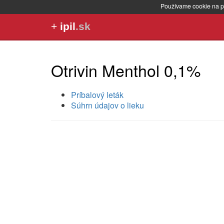
Používame cookie na p
+
ipil
.sk
Otrivin Menthol 0,1%
Príbalový leták
Súhrn údajov o lieku