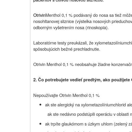
Otrivin
Menthol 0,1 % podávaný do nosa sa tiež môže
nosohltanovej sliznice (výstelka nosových prieduchov
odborným vyšetrením nosa (rinoskopia).
Laboratórne testy preukázali, že xylometazolíniumchl
spôsobujúcich bežné prechladnutie.
Otrivin Menthol 0,1 % neobsahuje žiadne konzervačné
2. Čo potrebujete vedieť predtým, ako použijete 
Nepoužívajte Otrivin Menthol 0,1 %
ak ste alergický na xylometazolíniumchlorid ale
ak ste nedávno podstúpili operáciu v oblasti 
ak trpíte glaukómom s úzkym uhlom (zelený zák