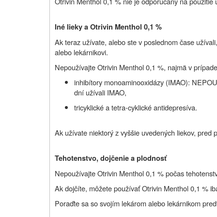
Otrivin Menthol 0,1 % nie je odporúčaný na použitie 
Iné lieky a Otrivin Menthol 0,1 %
Ak teraz užívate, alebo ste v poslednom čase užívali,
alebo lekárnikovi.
Nepoužívajte Otrivin Menthol 0,1 %, najmä v prípade,
inhibítory monoaminooxidázy (IMAO): NEPOUŽÍ
dní užívali IMAO,
tricyklické a tetra-cyklické antidepresíva.
Ak užívate niektorý z vyššie uvedených liekov, pred p
Tehotenstvo, dojčenie a plodnosť
Nepoužívajte Otrivin Menthol 0,1 % počas tehotenst
Ak dojčíte, môžete používať Otrivin Menthol 0,1 % ib
Poraďte sa so svojím lekárom alebo lekárnikom predt