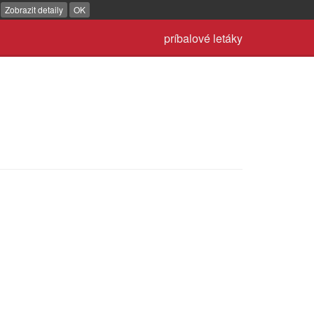
.
Zobrazit detaily
OK
príbalové letáky