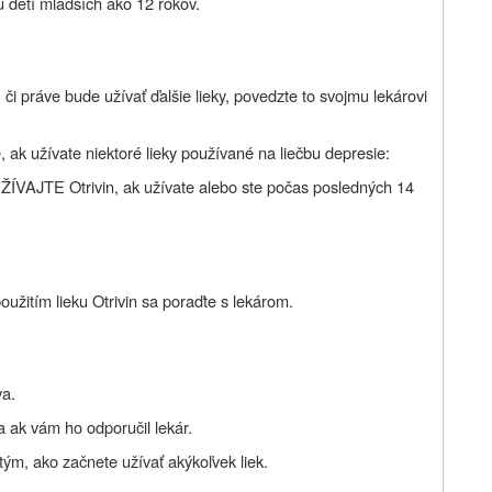
u detí mladších ako 12 rokov.
 či práve bude užívať ďalšie lieky, povedzte to svojmu lekárovi
 ak užívate niektoré lieky používané na liečbu depresie:
VAJTE Otrivin, ak užívate alebo ste počas posledných 14
oužitím lieku Otrivin sa poraďte s lekárom.
va.
a ak vám ho odporučil lekár.
ým, ako začnete užívať akýkoľvek liek.