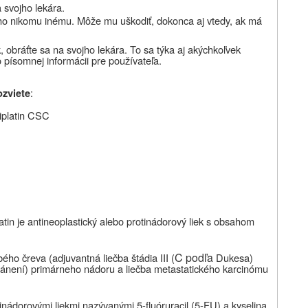
a svojho
lekára.
 ho nikomu inému. Môže mu uškodiť, dokonca aj vtedy, ak má
, obráťte sa na svojho lekára. To sa týka aj akýchkoľvek
o písomnej informácii pre používateľa.
:
ozviete
iplatin CSC
atin je antineoplastický alebo protinádorový liek s obsahom
C podľa
ho čreva (adjuvantná liečba štádia III (
Dukesa)
tránení) primárneho nádoru a liečba metastatického karcinómu
inádorovými liekmi nazývanými 5-fluóruracil
(5-FU)
a kyselina