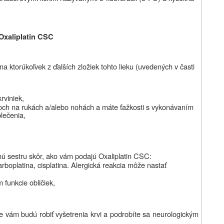
 Oxaliplatin CSC
o na ktorúkoľvek z ďalších zložiek tohto lieku (uvedených v časti
rviniek,
rstoch na rukách a/alebo nohách a máte
ťažkosti s vykonávaním
blečenia,
tnú sestru skôr, ako vám podajú Oxaliplatin CSC:
arboplatina, cisplatina. Alergická reakcia môže nastať
funkcie obličiek,
 vám budú robiť vyšetrenia krvi a podrobíte sa neurologickým