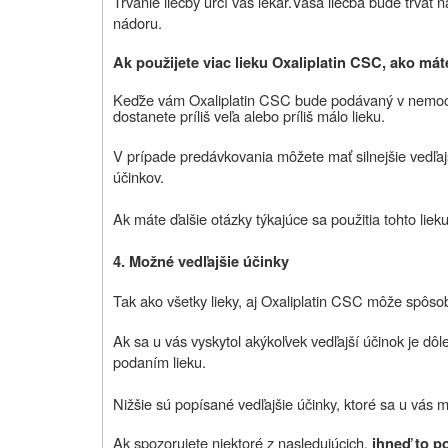
Trvanie liečby určí váš lekár.Vaša liečba bude trvať 
nádoru.
Ak použijete viac lieku
Oxaliplatin CSC,
ako mát
Keďže vám
Oxaliplatin CSC
bude podávaný v nemocn
dostanete príliš veľa alebo príliš málo lieku.
V prípade predávkovania môžete mať silnejšie vedľaj
účinkov.
Ak máte ďalšie otázky týkajúce sa použitia tohto liek
4. Možné vedľajšie účinky
Tak ako všetky lieky, aj
Oxaliplatin CSC
môže spôsobo
Ak sa u vás vyskytol akýkoľvek vedľajší účinok je dôl
podaním lieku.
Nižšie sú popísané vedľajšie účinky, ktoré sa u vás 
Ak spozorujete niektoré z nasledujúcich,
ihneď to p