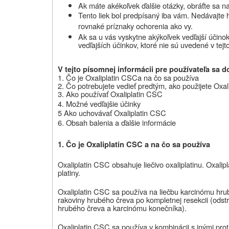
Ak máte
akékoľvek
ďalšie otázky, obráťte sa n
Tento liek bol predpísaný iba vám. Nedávajte
rovnaké príznaky ochorenia ako vy.
Ak
sa u vás vyskytne akýkoľvek vedľajší účinok
vedľajších účinkov, ktoré nie sú uvedené v tejt
V tejto písomnej informácii pre používateľa sa d
1. Čo je
Oxaliplatin CSC
a na čo sa používa
2. Čo potrebujete vedieť predtým, ako použijete
Oxal
3. Ako používať
Oxaliplatin CSC
4. Možné vedľajšie účinky
5 Ako uchovávať
Oxaliplatin CSC
6. Obsah balenia a ďalšie informácie
1. Čo je Oxaliplatin CSC a na čo sa používa
Oxaliplatin CSC obsahuje liečivo oxaliplatinu.
Oxalipl
platiny.
Oxaliplatin CSC sa používa na liečbu karcinómu hrubé
rakoviny hrubého čreva po kompletnej resekcii (ods
hrubého čreva a karcinómu konečníka).
Oxaliplatin CSC sa používa v kombinácii s inými prot