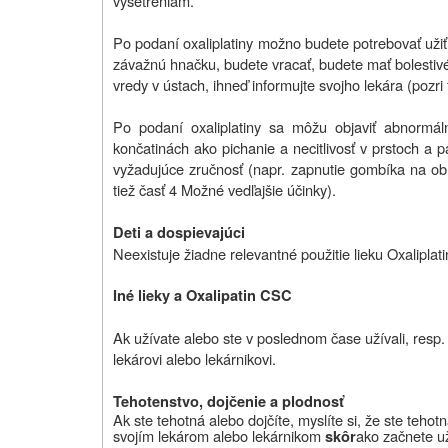
vyšetreniam.
Po podaní oxaliplatiny možno budete potrebovať užiť 
závažnú hnačku, budete vracať, budete mať bolestivé
vredy v ústach, ihneď informujte svojho lekára (pozri 
Po podaní oxaliplatiny sa môžu objaviť abnormál
končatinách ako pichanie a necitlivosť v prstoch a
vyžadujúce zručnosť (napr. zapnutie gombíka na obl
tiež časť 4 Možné vedľajšie účinky).
Deti a dospievajúci
Neexistuje žiadne relevantné použitie lieku Oxaliplat
Iné lieky a Oxalipatin CSC
Ak užívate alebo ste v poslednom čase užívali, resp.
lekárovi alebo lekárnikovi.
Tehotenstvo, dojčenie a plodnosť
Ak ste tehotná alebo dojčíte, myslíte si, že ste tehotn
svojím lekárom alebo lekárnikom
ako začnete už
skôr