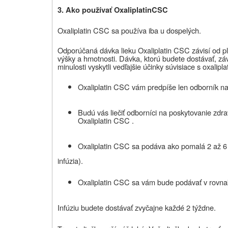
3. Ako používať Oxaliplatin
CSC
Oxaliplatin CSC sa používa iba u dospelých.
Odporúčaná dávka lieku Oxaliplatin CSC závisí od p
výšky a hmotnosti. Dávka, ktorú budete dostávať, závi
minulosti vyskytli vedľajšie účinky súvisiace s oxalipla
Oxaliplatin CSC
vám predpíše len odborník na
Budú vás liečiť odborníci na poskytovanie zdrav
Oxaliplatin CSC
.
Oxaliplatin CSC
sa podáva ako pomalá 2 až 6 h
infúzia).
Oxaliplatin CSC
sa vám bude podávať v rovnak
Infúziu budete dostávať zvyčajne každé 2 týždne.