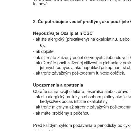
folínová.
2. Čo potrebujete vedieť predtým, ako použijete
Nepoužívajte
Oxaliplatin CSC
- ak ste alergický (precitlivený) na oxaliplatinu, aleb
6),
- ak dojčíte.
- ak už máte znížený počet červených alebo bielych k
- ak už máte pocit zníženej citlivosti a pichania v p
jemných pohybov, ako napríklad
pri
zapínaní si o
- ak trpíte závažným poškodením funkcie obličiek.
Upozornenia a opatrenia
Obráťte sa na svojho lekára, lekárnika alebo zdravo
- ak
ste alergický na lieky s obsahom platiny ako je k
kedykoľvek počas infúzie oxaliplatiny,
- ak trpíte miernym až stredne závažným poškodením 
- ak máte problémy s pečeňou.
Pred každým cyklom podávania a periodicky po cykle