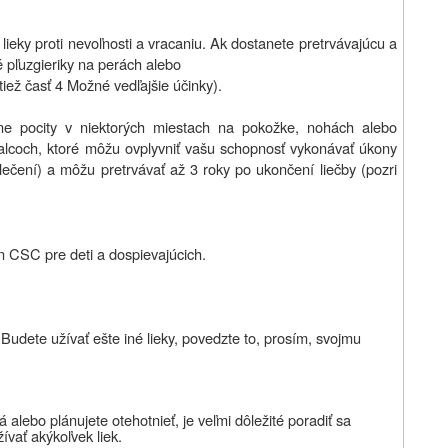
lieky proti nevoľnosti a vracaniu. Ak dostanete pretrvávajúcu a
 pľuzgieriky na perách alebo
tiež časť 4 Možné vedľajšie účinky).
ne pocity v niektorých miestach na pokožke, nohách alebo
 palcoch, ktoré môžu ovplyvniť vašu schopnosť vykonávať úkony
ečení) a môžu pretrvávať až 3 roky po ukončení liečby (pozri
in CSC pre deti a dospievajúcich.
 Budete užívať ešte iné lieky, povedzte to, prosím, svojmu
á alebo plánujete otehotnieť, je veľmi dôležité poradiť sa
ívať akýkoľvek liek.