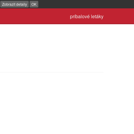
.
Zobrazit detaily
OK
príbalové letáky