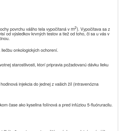
2
m
)
lochy povrchu vášho tela vypočítaná v
. Vypočítava sa z
sí od výsledkov krvných testov a tiež od toho, či sa u vás v
tinou.
 liečbu onkologických ochorení.
otnej starostlivosti, ktorí pripravia požadovanú dávku lieku
odinová injekcia do jednej z vašich žíl (intravenózna
om čase ako kyselina folínová a pred infúziou
5-fluóruracilu.