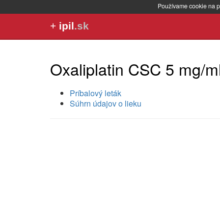
Používame cookie na p
+
ipil
.sk
Oxaliplatin CSC 5 mg/m
Príbalový leták
Súhrn údajov o lieku