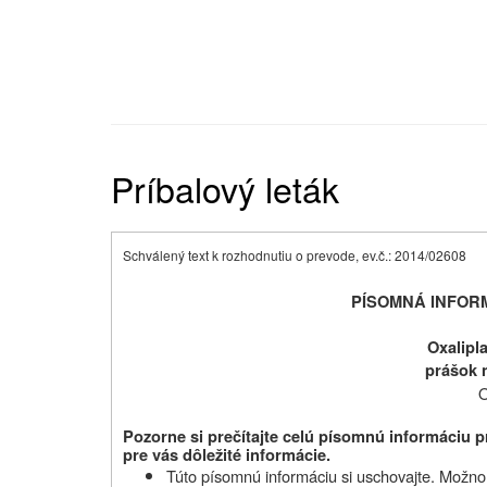
Príbalový leták
Schválený text k rozhodnutiu o prevode, ev.č.: 2014/02608
PÍSOMNÁ INFOR
Oxalipl
prášok 
O
Pozorne si prečítajte celú písomnú informáciu 
pre vás dôležité informácie.
Túto písomnú informáciu si uschovajte. Možno b