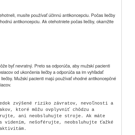
ehotneli, musíte používať účinnú antikoncepciu. Počas liečby
hodnú antikoncepciu. Ak otehotniete počas liečby, okamžite
ôže byť nevratný. Preto sa odporúča, aby mužskí pacienti
mesiacov od ukončenia liečby a odporúča sa im vyhľadať
 liečby. Mužskí pacienti majú používať vhodné antikoncepčné
iacov.
edok zvýšené riziko závratov, nevoľnosti a
akov, ktoré môžu ovplyvniť chôdzu a
rujte, ani neobsluhujte stroje. Ak máte
s videním, nešoférujte, neobsluhujte ťažké
aktivitám.