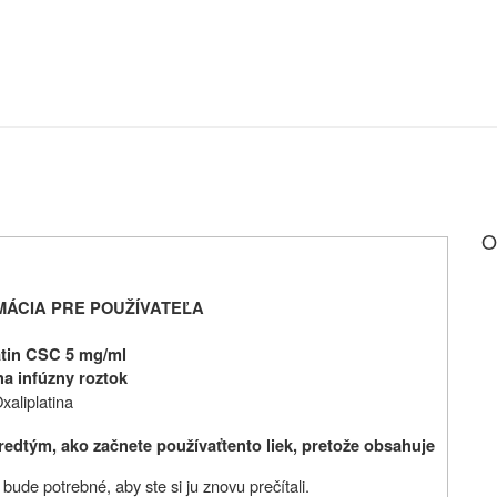
O
MÁCIA PRE POUŽÍVATEĽA
atin CSC 5 mg/ml
na infúzny roztok
xaliplatina
predtým, ako začnete používať
tento liek, pretože obsahuje
ude potrebné, aby ste si ju znovu prečítali.