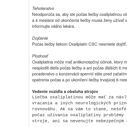
Tehotenstvo
Neodporúča sa, aby ste počas liečby oxaliplatinou ot
a 4 mesiace od ukončenia liečby musia ženy užívať v
informujte vášho lekára.
Dojčenie
Počas liečby liekom Oxaliplatin CSC nesmiete dojčiť.
Plodnosť
Oxaliplatina môže mať antikoncepčný účinok, ktorý m
nesplodili dieťa počas liečby a ani počas ďalších 6 
poradenstvo o konzervácii spermií ešte pred začatím
opatrenia počas a po ukončení liečby trvajúcej 6 mes
Vedenie vozidla a obsluha strojov
Liečba oxaliplatinou môže mať za násl
vracania a iných neurologických prízn
rovnováhu. Ak sa vám to stane, nešofé
počas užívania oxaliplatiny problémy 
stroje, ani sa nevenujte nebezpečným 