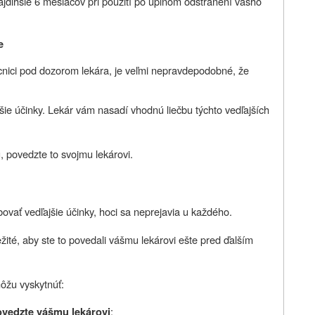
najdlhšie 6 mesiacov pri použití po úplnom odstránení vášho
e
ici pod dozorom lekára, je veľmi nepravdepodobné, že
šie účinky. Lekár vám nasadí vhodnú liečbu týchto vedľajších
u, povedzte to svojmu lekárovi.
vať vedľajšie účinky, hoci sa neprejavia u každého.
ežité, aby ste to povedali vášmu lekárovi ešte pred ďalším
môžu vyskytnúť:
:
ovedzte vášmu lekárovi