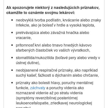
Ak spozorujete niektorý z nasledujúcich príznakov,
okamžite to oznámte svojmu lekárovi
:
neobvyklá tvorba podliatin, krvácanie alebo znaky
infekcie, ako je bolesť v hrdle a vysoká teplota,
pretrvávajúca alebo závažná hnačka alebo
vracanie,
prítomnosť krvi alebo tmavo hnedých kávovo
sfarbených čiastočiek vo vašich vývratkoch,
stomatitída/mukozitída (boľavé pery alebo vredy v
ústnej dutine),
neobjasnené respiračné príznaky, ako napríklad
suchý kašeľ, ťažkosti s dýchaním alebo chrčanie,
príznaky ako bolesti hlavy, poruchy mentálnej
funkcie,
záchvaty
a poruchy videnia ako
rozmazané videnie až po stratu videnia
(symptómy reverzibilnej posteriórnej
leukoencefalopatie, zriedkavej neurologickej
poruchy).