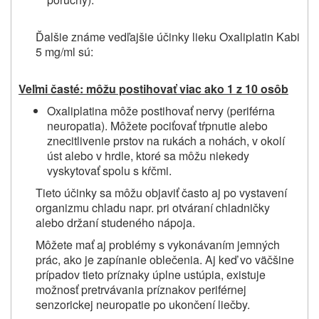
Ďalšie známe vedľajšie účinky lieku Oxaliplatin Kabi
5 mg/ml sú:
Veľmi časté: môžu postihovať viac ako 1 z 10 osôb
Oxaliplatina môže postihovať nervy (periférna
neuropatia). Môžete pociťovať tŕpnutie alebo
znecitlivenie prstov na rukách a nohách, v okolí
úst alebo v hrdle, ktoré sa môžu niekedy
vyskytovať spolu s kŕčmi.
Tieto účinky sa môžu objaviť často aj po vystavení
organizmu chladu napr. pri otváraní chladničky
alebo držaní studeného nápoja.
Môžete mať aj problémy s vykonávaním jemných
prác, ako je zapínanie oblečenia. Aj keď vo väčšine
prípadov tieto príznaky úplne ustúpia, existuje
možnosť pretrvávania príznakov periférnej
senzorickej neuropatie po ukončení liečby.