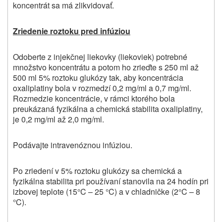
koncentrát sa má zlikvidovať.
Zriedenie roztoku pred infúziou
Odoberte z injekčnej liekovky (liekoviek) potrebné
množstvo koncentrátu a potom ho zrieďte s 250 ml až
500 ml 5% roztoku glukózy tak, aby koncentrácia
oxaliplatiny bola v rozmedzí 0,2 mg/ml a 0,7 mg/ml.
Rozmedzie koncentrácie, v rámci ktorého bola
preukázaná fyzikálna a chemická stabilita oxaliplatiny,
je 0,2 mg/ml až 2,0 mg/ml.
Podávajte intravenóznou infúziou.
Po zriedení v 5% roztoku glukózy sa chemická a
fyzikálna stabilita pri používaní stanovila na 24 hodín pri
izbovej teplote (15°C – 25 °C) a v chladničke (2°C – 8
°C).