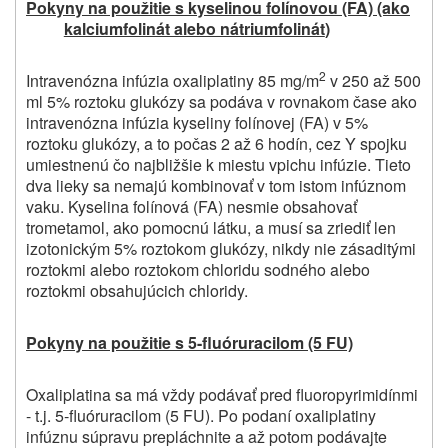
Pokyny na použitie s kyselinou folínovou (FA) (ako
kalciumfolinát alebo nátriumfolinát
)
2
Intravenózna infúzia oxaliplatiny 85 mg/m
v 250 až 500
ml 5% roztoku glukózy sa podáva v rovnakom čase ako
intravenózna infúzia kyseliny folínovej (FA) v 5%
roztoku glukózy, a to počas 2 až 6 hodín, cez Y spojku
umiestnenú čo najbližšie k miestu vpichu infúzie. Tieto
dva lieky sa nemajú kombinovať v tom istom infúznom
vaku. Kyselina folínová (FA) nesmie obsahovať
trometamol, ako pomocnú látku, a musí sa zriediť len
izotonickým 5% roztokom glukózy, nikdy nie zásaditými
roztokmi alebo roztokom chloridu sodného alebo
roztokmi obsahujúcich chloridy.
Pokyny na použitie s 5-fluóruracilom (5 FU)
Oxaliplatina sa má vždy podávať pred fluoropyrimidínmi
- t.j. 5‑fluóruracilom (5 FU). Po podaní oxaliplatiny
infúznu súpravu prepláchnite a až potom podávajte