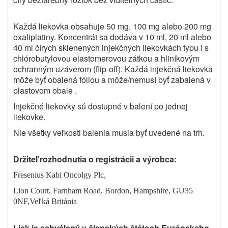
Každá liekovka obsahuje 50 mg, 100 mg alebo 200 mg
oxaliplatiny. Koncentrát sa dodáva v 10 ml, 20 ml alebo
40 ml čírych sklenených injekčných liekovkách typu I s
chlórobutylovou elastomerovou zátkou a hliníkovým
ochranným uzáverom (flip-off). Každá injekčná liekovka
môže byť obalená fóliou a môže/nemusí byť zabalená v
plastovom obale .
Injekčné liekovky sú dostupné v balení po jednej
liekovke.
Nie všetky veľkosti balenia musia byť uvedené na trh.
Držiteľ rozhodnutia o registrácii a výrobca:
Fresenius Kabi Oncolgy Plc,
Lion Court, Farnham Road, Bordon, Hampshire, GU35
0NF,Veľká Británia
Liek je schválený v členských štátoch Európskeho