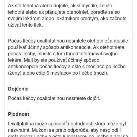
Ak ste tehotná alebo dojčíte, ak si myslíte, že ste
tehotná alebo ak plánujete otehotnieť, poraďte sa so
svojím lekárom alebo lekárnikom predtým, ako začnete
užívať tento liek.
Počas liečby oxaliplatinou nesmiete otehotnieť a musíte
používať účinný spôsob antikoncepcie. Ak otehotniete
počas liečby, musíte o tom ihneď informovať svojho
lekára. Mali by ste používať účinný spôsob
antikoncepcie počas liečby a ešte 4 mesiace po liečbe
(ženy) alebo ešte 6 mesiacov po liečbe (muži).
Dojčenie
Počas liečby oxaliplatinou nesmiete dojčiť.
Plodnosť
Oxaliplatina môže spôsobiť neplodnosť, ktorá môže byť
nezvratná. Mužom sa preto odporúča, aby nesplodili
dieťa počas liečby a ešte 6 mesiacov po liečbe a aby sa