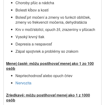
Choroby pľúc a nádcha
Bolesti kĺbov a kostí
Bolesť pri močení a zmeny vo funkcii obličiek,
zmeny vo frekvencii močenia, dehydratácia
Krv v moči/stolici, opuch žíl, zrazeniny v pľúcach
Vysoký krvný tlak
Depresia a nespavosť
Zápal spojiviek a problémy so zrakom
Menej časté: môžu postihovať menej ako 1 zo 100
osôb
Nepriechodnosť alebo opuch čriev
Nervozita
Zriedkavé: môžu postihovať menej ako 1 z 1000
osôb