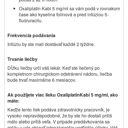
Oxaliplatin Kabi 5 mg/ml sa vám podá v rovnakom
čase ako kyselina folínová a pred infúziou 5-
fluóruracilu.
Frekvencia podávania
Infúziu by ste mali dostávať každé 2 týždne.
Trvanie liečby
Dĺžku liečby určí váš lekár. Keď ste liečený po
kompletnom chirurgickom odstránení nádoru, liečba
bude trvať maximálne 6 mesiacov.
Ak použijete viac lieku OxaliplatinKabi 5 mg/ml, ako
máte:
Keďže tento liek podáva zdravotnícky pracovník, je
vysoko nepravdepodobné, že by ste ho dostali príliš
málo alebo príliš veľa. V prípade predávkovania sa
môžu u vás objaviť intenzívnejšie vedľajšie účinky. Váš