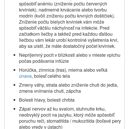
spôsobiť anémiu (zníženie počtu červených
krviniek), nadmerné krvácanie alebo tvorbu
modrín (kvôli zníženiu počtu krvných doštičiek).
Zníženie počtu bielych krviniek vám môže
spôsobiť väčšiu náchylnosť na infekcie. Pred
začiatkom liečby a taktiež pred každou ďalšou
liečbou vám lekár urobí kontrolné vyšetrenia krvi,
aby sa uistil, že máte dostatočný počet krviniek.
Nepríjemný pocit v blízkosti alebo v mieste vpichu
počas podávania infúzie
Horúčka, zimnica (tras), mierna alebo veľká
únava
, bolesť celého tela
Zmeny váhy, strata alebo zníženie chuti do jedla,
zmena vnímania chuti, zápcha
Bolesti hlavy, bolesti chrbta
Zápal nervov až ku svalom, stuhnutie krku,
neobvyklý pocit na jazyku, ktorý môže spôsobiť
poruchu reči, stomatitída / mukozitída (boľavé pery
alebo vredy v ústach)