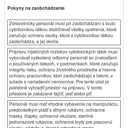
Pokyny na zaobchádzanie
Zdravotnícky personál musí pri zaobchádzaní s touto
cytotoxickou látkou dodržiavať všetky opatrenia, ktoré
zaručujú ochranu osoby, ktorá s cytotoxickou látkou
zaobchádza, a jej okolia.
Prípravu injekčných roztokov cytotoxických látok musí
vykonávať vyškolený odborný personál so znalosťami
o používaných liekoch, v podmienkach, ktoré zaručujú
integritu lieku, ochranu životného prostredia a hlavne
ochranu pracovníkov, ktorí zaobchádzajú s liekmi, v
súlade s nariadením nemocnice. Pre tento účel je
potrebné vyhradiť priestor na prípravu. V tomto
priestore je zakázané fajčiť, jesť alebo piť.
Personál musí mať vhodné vybavenie na manipuláciu,
predovšetkým plášť s dlhými rukávmi, ochranné
masky, čiapky, ochranné okuliare, sterilné
jednorazové rukavice, ochranné kryty pre pracovnú
plochu, nádoby a zberné odpadové vrecia.