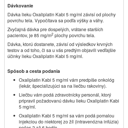
Dávkovanie
Dávka lieku Oxaliplatin Kabi 5 mg/ml závisí od plochy
povrchu tela. Vypočítava sa podľa výšky a váhy.
Zvyčajná dávka pre dospelých, vrátane starších
2
pacientov, je 85 mg/m
plochy povrchu tela.
Dávka, ktorú dostanete, závisí od výsledkov krvných
testov a od toho, či sa u vás predtým objavili vedľajšie
účinky lieku Oxaliplatin Kabi 5 mg/ml.
Spôsob a cesta podania
Oxaliplatin Kabi 5 mg/ml vám predpíše onkológ
(lekár, špecializujúci sa na liečbu rakoviny).
Liečbu vám podá zdravotnícky personál, ktorý
pripravil požadovanú dávku lieku Oxaliplatin Kabi
5 mg/ml.
Oxaliplatin Kabi 5 mg/ml sa vám podá pomalou
injekciou do niektorej zo žíl (intravenózna infúzia)
počas 2 až 6 hodín.