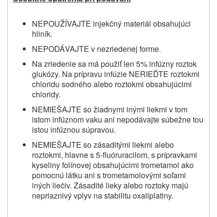
NEPOUŽÍVAJTE injekčný materiál obsahujúci
hliník.
NEPODÁVAJTE v nezriedenej forme.
Na zriedenie sa má použiť len 5% infúzny roztok
glukózy. Na prípravu infúzie NERIEĎTE roztokmi
chloridu sodného alebo roztokmi obsahujúcimi
chloridy.
NEMIEŠAJTE so žiadnymi inými liekmi v tom
istom infúznom vaku ani nepodávajte súbežne tou
istou infúznou súpravou.
NEMIEŠAJTE
so zásaditými liekmi alebo
roztokmi, hlavne s 5‑fluóruracilom, s prípravkami
kyseliny folínovej obsahujúcimi trometamol ako
pomocnú látku ani s trometamolovými soľami
iných liečiv. Zásadité lieky alebo roztoky majú
nepriaznivý vplyv na stabilitu oxaliplatiny.