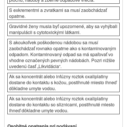
S exkrementmi a zvratkami sa musí zaobchádzať
opatrne.
Gravidné ženy musia byť upozornené, aby sa vyhýbali
manipulácii s cytotoxickými látkami.
S akoukoľvek poškodenou nádobou sa musí
zaobchádzať rovnako opatrne ako s kontaminovaným
odpadom. Kontaminovaný odpad sa má spaľovať vo
vhodne označených pevných nádobách. Pozri nižšie
uvedenú časť „Likvidácia“.
Ak sa koncentrát alebo infúzny roztok oxaliplatiny
dostane do kontaktu s kožou, postihnuté miesto ihneď
dôkladne umyte vodou.
Ak sa koncentrát alebo infúzny roztok oxaliplatiny
dostane do kontaktu so sliznicami, postihnuté miesto
ihneď dôkladne umyte vodou.
Osobitné opatrenia pri podávaní