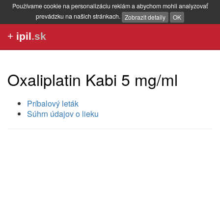
Používame cookie na personalizáciu reklám a abychom mohli analyzovať
prevádzku na našich stránkach.
Zobrazit detaily
OK
+
ipil
.sk
Oxaliplatin Kabi 5 mg/ml
Príbalový leták
Súhrn údajov o lieku