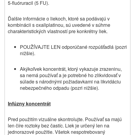
5‑fluóruracil (5 FU).
Ďalšie informácie o liekoch, ktoré sa podávajú v
kombinácii s oxaliplatinou, sú uvedené v súhrne
charakteristických vlastností pre konkrétny liek.
POUŽÍVAJTE LEN odporúčané rozpúšťadlá (pozri
nižšie).
Akýkoľvek koncentrát, ktorý vykazuje zrazeninu,
sa nemá používať a je potrebné ho zlikvidovať v
súlade s národnými požiadavkami na likvidáciu
nebezpečného odpadu (pozri nižšie).
Infúzny koncentrát
Pred použitím vizuálne skontrolujte. Používať sa majú
len číre roztoky bez častíc. Liek je určený len na
jednorazové použitie. Všetok nespotrebovaný