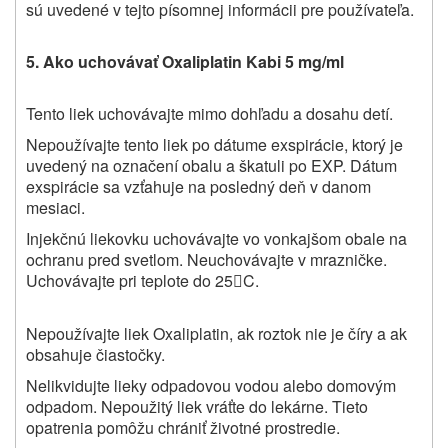
sú uvedené v tejto písomnej informácii pre používateľa.
5. Ako uchovávať Oxaliplatin Kabi 5 mg/ml
Tento liek uchovávajte mimo dohľadu a dosahu detí.
Nepoužívajte tento liek po dátume exspirácie, ktorý je
uvedený na označení obalu a škatuli po EXP. Dátum
exspirácie sa vzťahuje na posledný deň v danom
mesiaci.
Injekčnú liekovku uchovávajte vo vonkajšom obale na
ochranu pred svetlom. Neuchovávajte v mrazničke.
Uchovávajte pri teplote do 25
C.

Nepoužívajte liek Oxaliplatin, ak roztok nie je číry a ak
obsahuje čiastočky.
Nelikvidujte lieky odpadovou vodou alebo domovým
odpadom. Nepoužitý liek vráťte do lekárne. Tieto
opatrenia pomôžu chrániť životné prostredie.