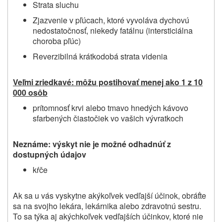
Strata sluchu
Zjazvenie v pľúcach, ktoré vyvoláva dychovú
nedostatočnosť, niekedy fatálnu (intersticiálna
choroba pľúc)
Reverzibilná krátkodobá strata videnia
Veľmi zriedkavé: môžu postihovať menej ako 1 z 10
000 osôb
prítomnosť krvi alebo tmavo hnedých kávovo
sfarbených čiastočiek vo vašich vývratkoch
Neznáme: výskyt nie je možné odhadnúť z
dostupných údajov
kŕče
Ak sa u vás vyskytne akýkoľvek vedľajší účinok, obráťte
sa na svojho lekára, lekárnika alebo zdravotnú sestru.
To sa týka aj akýchkoľvek vedľajších účinkov, ktoré nie