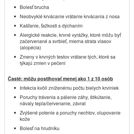
Bolesť brucha
Neobvyklé krvácanie vrátanie krvácania z nosa
Kašľanie, ťažkosti s dýchaním
Alergické reakcie, krvné vyrážky, ktoré môžu byť
začervenané a svrbieť, mierna strata vlasov
(alopécia)
Zmeny v krvných testov vrátane tých, ktoré sa
týkajú zmien v pečeni
Časté: môžu postihovať menej ako 1 z 10 osôb
Infekcia kvôli zníženému počtu bielych krviniek
Poruchy trávenia a pálenie záhy, štikútanie,
návaly tepla/červenanie, závrat
Zvýšené potenie a poruchy nechtov, olupovanie
kože
Bolesť na hrudníku