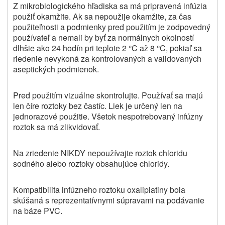
Z mikrobiologického hľadiska sa má pripravená infúzia
použiť okamžite. Ak sa nepoužije okamžite, za čas
použiteľnosti a podmienky pred použitím je zodpovedný
používateľ a nemali by byť za normálnych okolností
dlhšie ako 24 hodín pri teplote 2 °C až 8 °C, pokiaľ sa
riedenie nevykoná za kontrolovaných a validovaných
aseptických podmienok.
Pred použitím vizuálne skontrolujte. Používať sa majú
len číre roztoky bez častíc. Liek je určený len na
jednorazové použitie. Všetok nespotrebovaný infúzny
roztok sa má zlikvidovať.
Na zriedenie NIKDY nepoužívajte roztok chloridu
sodného alebo roztoky obsahujúce chloridy.
Kompatibilita infúzneho roztoku oxaliplatiny bola
skúšaná s reprezentatívnymi súpravami na podávanie
na báze PVC.