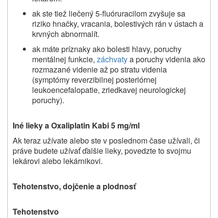
ak ste tiež liečený 5-fluóruracilom zvyšuje sa
riziko hnačky, vracania, bolestivých rán v ústach a
krvných abnormalít.
ak máte príznaky ako bolesti hlavy, poruchy
mentálnej funkcie,
záchvaty
a poruchy videnia ako
rozmazané videnie až po stratu videnia
(symptómy reverzibilnej posteriórnej
leukoencefalopatie, zriedkavej neurologickej
poruchy).
Iné lieky a Oxaliplatin Kabi 5 mg/ml
Ak teraz užívate alebo ste v poslednom čase užívali, či
práve budete užívať ďalšie lieky, povedzte to svojmu
lekárovi alebo lekárnikovi.
Tehotenstvo, dojčenie a plodnosť
Tehotenstvo