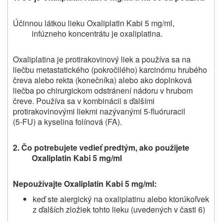
Účinnou látkou lieku Oxaliplatin Kabi 5 mg/ml,
infúzneho koncentrátu je oxaliplatina.
Oxaliplatina je protirakovinový liek a používa sa na
liečbu metastatického (pokročilého) karcinómu hrubého
čreva alebo rekta (konečníka) alebo ako doplnková
liečba po chirurgickom odstránení nádoru v hrubom
čreve. Používa sa v kombinácii s ďalšími
protirakovinovými liekmi nazývanými 5‑fluóruracil
(5‑FU) a kyselina folínová (FA).
2. Čo potrebujete vedieť predtým, ako použijete
Oxaliplatin Kabi 5 mg/ml
Nepoužívajte Oxaliplatin Kabi 5 mg/ml:
keď ste alergický na oxaliplatinu alebo ktorúkoľvek
z ďalších zložiek tohto lieku (uvedených v časti 6)