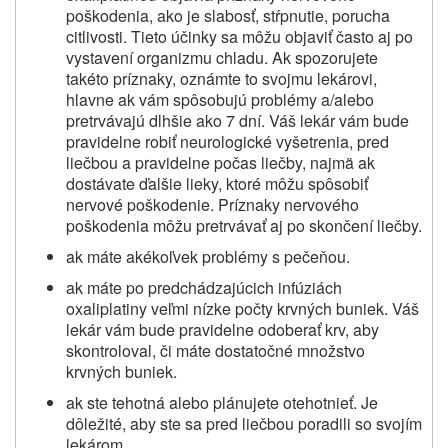
poškodenia, ako je slabosť, stŕpnutie, porucha
citlivosti. Tieto účinky sa môžu objaviť často aj po
vystavení organizmu chladu. Ak spozorujete
takéto príznaky, oznámte to svojmu lekárovi,
hlavne ak vám spôsobujú problémy a/alebo
pretrvávajú dlhšie ako 7 dní. Váš lekár vám bude
pravidelne robiť neurologické vyšetrenia, pred
liečbou a pravidelne počas liečby, najmä ak
dostávate ďalšie lieky, ktoré môžu spôsobiť
nervové poškodenie. Príznaky nervového
poškodenia môžu pretrvávať aj po skončení liečby.
ak máte akékoľvek problémy s pečeňou.
ak máte po predchádzajúcich infúziách
oxaliplatiny veľmi nízke počty krvných buniek. Váš
lekár vám bude pravidelne odoberať krv, aby
skontroloval, či máte dostatočné množstvo
krvných buniek.
ak ste tehotná alebo plánujete otehotnieť. Je
dôležité, aby ste sa pred liečbou poradili so svojím
lekárom.