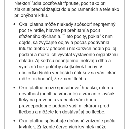
Niektorí ľudia pociťovali tŕpnutie, pocit ako pri
zľaknutí prechádzajúci dole po ramenách a tele ako
pri ohýbaní krku.
Oxaliplatina môže niekedy spôsobiť nepríjemný
pocit v hrdle, hlavne pri prehĺtaní a pocit
sťaženého dýchania. Tieto pocity, pokiaľ k nim
dôjde, sa zvyčajne objavia počas podávania
infúzie alebo v priebehu niekoľkých hodín po jej
podaní a môže ich vyvolať vystavenie organizmu
chladu. Aj keď sú nepríjemné, netrvajú dlho a
vymiznú bez potreby akejkoľvek liečby. V
dôsledku týchto vedľajších účinkov sa váš lekár
môže rozhodnúť, že zmení liečbu.
Oxaliplatina môže spôsobovať hnačku, miernu
nevoľnosť (pocit na vracanie) a vracanie, avšak
lieky na prevenciu vracania vám budú
pravdepodobne podané vaším lekárom pred
liečbou a môžete ich dostávať aj po liečbe.
Oxaliplatina spôsobuje dočasné zníženie počtu
krviniek. Zníženie červených krviniek môže