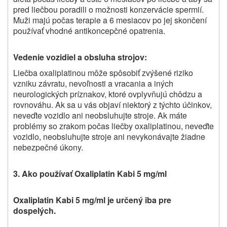
pred liečbou poradili o možnosti konzervácie spermií.
Muži majú počas terapie a 6 mesiacov po jej skončení
používať vhodné antikoncepčné opatrenia.
Vedenie vozidiel a obsluha strojov:
Liečba oxaliplatinou môže spôsobiť zvýšené riziko
vzniku závratu, nevoľnosti a vracania a iných
neurologických príznakov, ktoré ovplyvňujú chôdzu a
rovnováhu. Ak sa u vás objaví niektorý z týchto účinkov,
neveďte vozidlo ani neobsluhujte stroje. Ak máte
problémy so zrakom počas liečby oxaliplatinou, neveďte
vozidlo, neobsluhujte stroje ani nevykonávajte žiadne
nebezpečné úkony.
3. Ako používať Oxaliplatin Kabi 5 mg/ml
Oxaliplatin Kabi 5 mg/ml je určený iba pre
dospelých.