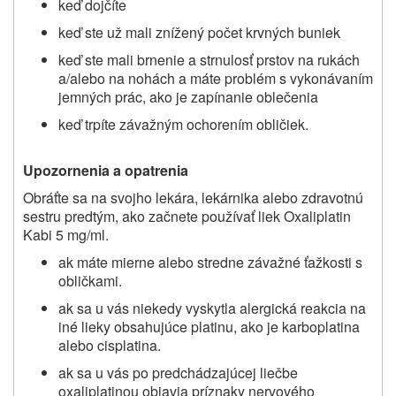
keď dojčíte
keď ste už mali znížený počet krvných buniek
keď ste mali brnenie a strnulosť prstov na rukách
a/alebo na nohách a máte problém s vykonávaním
jemných prác, ako je zapínanie oblečenia
keď trpíte závažným ochorením obličiek.
Upozornenia a opatrenia
Obráťte sa na svojho lekára, lekárnika alebo zdravotnú
sestru predtým, ako začnete používať liek Oxaliplatin
Kabi 5 mg/ml.
ak máte mierne alebo stredne závažné ťažkosti s
obličkami.
ak sa u vás niekedy vyskytla alergická reakcia na
iné lieky obsahujúce platinu, ako je karboplatina
alebo cisplatina.
ak sa u vás po predchádzajúcej liečbe
oxaliplatinou objavia príznaky nervového