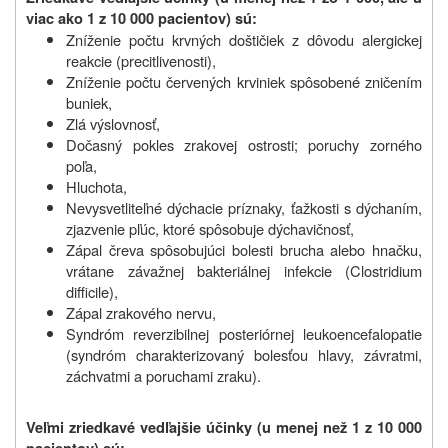
viac ako 1 z 10 000 pacientov) sú:
Zníženie počtu krvných doštičiek z dôvodu alergickej
reakcie (precitlivenosti),
Zníženie počtu červených krviniek spôsobené zničením
buniek,
Zlá výslovnosť,
Dočasný pokles zrakovej ostrosti; poruchy zorného
poľa,
Hluchota,
Nevysvetliteľné dýchacie príznaky, ťažkosti s dýchaním,
zjazvenie pľúc, ktoré spôsobuje dýchavičnosť,
Zápal čreva spôsobujúci bolesti brucha alebo hnačku,
vrátane závažnej bakteriálnej infekcie (Clostridium
difficile),
Zápal zrakového nervu,
Syndróm reverzibilnej posteriórnej leukoencefalopatie
(syndróm charakterizovaný bolesťou hlavy, závratmi,
záchvatmi a poruchami zraku).
Veľmi zriedkavé vedľajšie účinky (u menej než 1 z 10 000