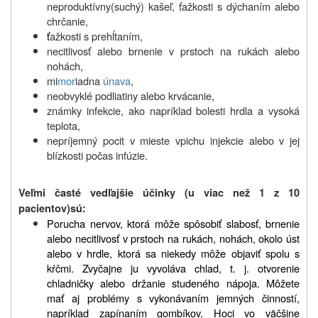
neproduktívny(suchý) kašeľ, ťažkosti s dýchaním alebo
chrčanie,
ť
ažkosti s prehĺtaním,
necitlivosť alebo brnenie v prstoch na rukách alebo
nohách,
mi
mor
iadna
únava
,
neobvyklé podliatiny alebo krvácanie,
známky infekcie, ako napríklad bolesti hrdla a vysoká
teplota,
nepríjemný pocit v mieste vpichu injekcie alebo v jej
blízkosti počas infúzie.
Veľmi časté vedľajšie účinky
(u viac než 1 z 10
pacientov)
sú:
Porucha nervov, ktorá môže spôsobiť slabosť, brnenie
alebo necitlivosť v prstoch na rukách, nohách, okolo úst
alebo v hrdle, ktorá sa niekedy môže objaviť spolu s
kŕčmi. Zvyčajne ju vyvoláva chlad, t. j. otvorenie
chladničky alebo držanie studeného nápoja. Môžete
mať aj problémy s vykonávaním jemných činností,
napríklad zapínaním gombíkov. Hoci vo väčšine