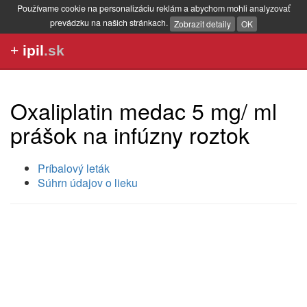
Používame cookie na personalizáciu reklám a abychom mohli analyzovať
prevádzku na našich stránkach.
Zobrazit detaily
OK
+
ipil
.sk
Oxaliplatin medac 5 mg/ ml
prášok na infúzny roztok
Príbalový leták
Súhrn údajov o lieku