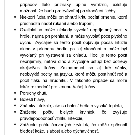
prípadov tieto príznaky úplne vymiznú, existuje
možnosť, že budú pretrvávať aj po skončení liečby.
Niektorí ľudia môžu pri ohnutí krku pocítiť brnenie, ktoré
prechádza nadol rukami alebo trupom,
Oxaliplatina môže niekedy vyvolať nepríjemný pocit v
hrdle, najmä pri prehĺtaní, a môže vyvolať pocit plytkého
dychu. Zvyčajne sa tento pocit objavuje počas infúzie
alebo v priebehu hodín po jej skončení a môže byť
vyvolaný pri vystavení sa chladu. Hoci je tento pocit
nepríjemný, netrvá dlho a zvyčajne ustúpi bez potreby
akejkoľvek liečby. Zaznamenal sa aj kŕč sánky,
neobvyklé pocity na jazyku, ktoré môžu postihnúť reč a
pocit tlaku na hrudníku. V takomto prípade sa môže
lekár rozhodnúť pre zmenu Vašej liečby.
Poruchy chuti,
Bolesti hlavy,
Známky infekcie, ako sú bolesť hrdla a vysoká teplota,
Zníženie počtu bielych krviniek, čo zvyšuje
pravdepodobnosť vzniku infekcie,
Zníženie počtu červených krviniek, čo môže spôsobiť
bledosť kože, slabosť alebo dýchavičnosť,