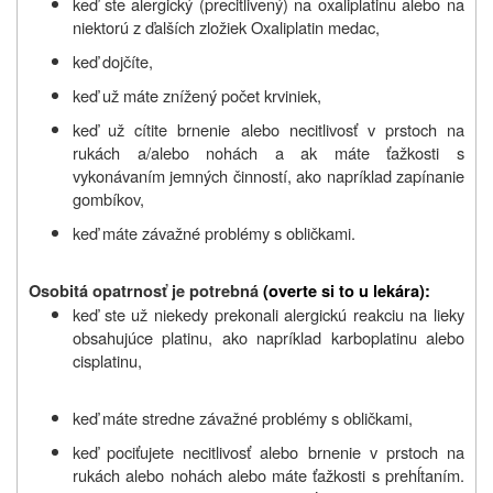
keď ste alergický (precitlivený) na oxaliplatinu alebo na
niektorú z ďalších zložiek Oxaliplatin medac,
keď dojčíte,
keď už máte znížený počet krviniek,
keď už cítite brnenie alebo necitlivosť v prstoch na
rukách a/alebo nohách a ak máte ťažkosti s
vykonávaním jemných činností, ako napríklad zapínanie
gombíkov,
keď máte závažné problémy s obličkami.
Osobitá opatrnosť je potrebná
(overte si to u lekára):
keď ste už niekedy prekonali alergickú reakciu na lieky
obsahujúce platinu, ako napríklad karboplatinu alebo
cisplatinu,
keď máte stredne závažné problémy s obličkami,
keď pociťujete necitlivosť alebo brnenie v prstoch na
rukách alebo nohách alebo máte ťažkosti s prehĺtaním.