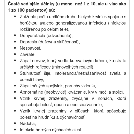
Časté vedľajšie účinky (u menej než 1 z 10, ale u viac ako
1 zo 100 pacientov) sú:
Zníženie počtu určitého druhu bielych krviniek spojené s
horúčkou a/alebo generalizovanou infekciou (infekciou
rozšírenou po celom tele),
Dehydratácia (odvodnenie),
Depresia (duševná skľúčenosť),
Nespavosť,
Závrate,
Zápal nervov, ktorý vedie ku svalovým kŕčom, ku strate
určitých reflexov (mimovoľných reakcií),
Stuhnutosť šije, intolerancia/neznášanlivosť svetla a
bolesti hlavy,
Zápal očných spojiviek, poruchy videnia,
Abnormálne (neobvyklé) krvácanie, krv v moči a stolici,
Vznik krvnej zrazeniny, zvyčajne v nohách, ktorá
spôsobuje bolesť, opuch alebo sčervenanie,
Vznik krvnej zrazeniny v pľúcach, ktorá spôsobuje
bolesť na hrudníku a dýchavičnosť,
Nádcha,
Infekcia horných dýchacích ciest,