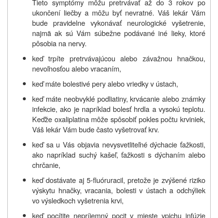
Tieto symptómy môžu pretrvávať až do 3 rokov po
ukončení liečby a môžu byť nevratné.
Váš lekár Vám
bude pravidelne vykonávať neurologické vyšetrenie,
najmä ak sú Vám súbežne podávané iné lieky, ktoré
pôsobia na nervy.
keď trpíte pretrvávajúcou alebo závažnou hnačkou,
nevoľnosťou alebo vracaním,
keď máte bolestivé pery alebo vriedky v ústach,
keď máte neobvyklé podliatiny, krvácanie alebo známky
infekcie, ako je napríklad bolesť hrdla a vysokú teplotu.
Keďže oxaliplatina môže spôsobiť pokles počtu krviniek,
Váš lekár Vám bude často vyšetrovať krv.
keď sa u Vás objavia nevysvetliteľné dýchacie ťažkosti,
ako napríklad suchý kašeľ, ťažkosti s dýchaním alebo
chrčanie,
keď dostávate aj 5‑fluóruracil, pretože je zvýšené riziko
výskytu hnačky, vracania, bolesti v ústach a odchýliek
vo výsledkoch vyšetrenia krvi,
keď pocítite nepríjemný pocit v mieste vpichu infúzie