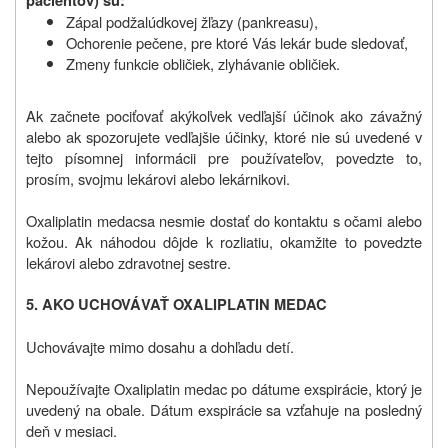
pacientov) sú:
Zápal podžalúdkovej žľazy (pankreasu),
Ochorenie pečene, pre ktoré Vás lekár bude sledovať,
Zmeny funkcie obličiek, zlyhávanie obličiek.
Ak začnete pociťovať akýkoľvek vedľajší účinok ako závažný
alebo ak spozorujete vedľajšie účinky, ktoré nie sú uvedené v
tejto písomnej informácii pre používateľov, povedzte to,
prosím, svojmu lekárovi alebo lekárnikovi.
Oxaliplatin medac
sa nesmie dostať do kontaktu s očami alebo
kožou. Ak náhodou dôjde k rozliatiu, okamžite to povedzte
lekárovi alebo zdravotnej sestre.
5. AKO UCHOVÁVAŤ OXALIPLATIN MEDAC
Uchovávajte mimo dosahu a dohľadu detí.
Nepoužívajte Oxaliplatin medac
po dátume exspirácie, ktorý je
uvedený na obale. Dátum exspirácie sa vzťahuje na posledný
deň v mesiaci.