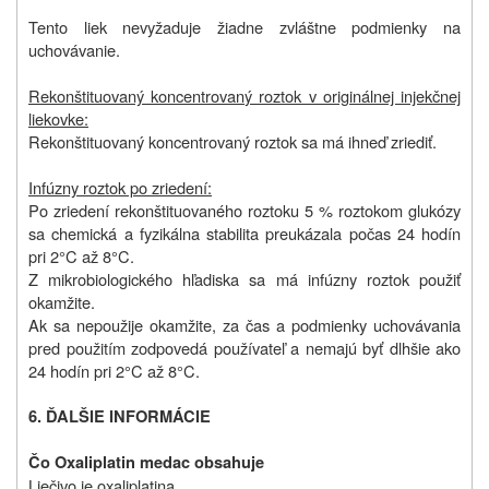
Tento liek nevyžaduje žiadne zvláštne podmienky na
uchovávanie.
Rekonštituovaný koncentrovaný roztok v originálnej injekčnej
liekovke:
Rekonštituovaný koncentrovaný roztok sa má ihneď zriediť.
Infúzny roztok po zriedení:
Po zriedení rekonštituovaného roztoku 5 % roztokom glukózy
sa chemická a fyzikálna stabilita preukázala počas 24 hodín
pri 2°C až 8°C.
Z mikrobiologického hľadiska sa má infúzny roztok použiť
okamžite.
Ak sa nepoužije okamžite, za čas a podmienky uchovávania
pred použitím zodpovedá používateľ a nemajú byť dlhšie ako
24 hodín pri 2°C až 8°C.
6. ĎALŠIE INFORMÁCIE
Čo Oxaliplatin medac obsahuje
Liečivo je oxaliplatina.