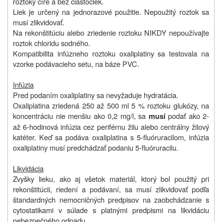
roztoky číre a bez čiastočiek.
Liek je určený na jednorazové použitie. Nepoužitý roztok sa
musí zlikvidovať.
Na rekonštitúciu alebo zriedenie roztoku NIKDY nepoužívajte
roztok chloridu sodného.
Kompatibilita infúzneho roztoku oxaliplatiny sa testovala na
vzorke podávacieho setu, na báze PVC.
Infúzia
Pred podaním oxaliplatiny sa nevyžaduje hydratácia.
Oxaliplatina zriedená 250 až 500 ml 5 % roztoku glukózy, na
koncentráciu nie menšiu ako 0,2 mg/l, sa
podať ako 2-
musí
až 6‑hodinová infúzia cez periférnu žilu alebo centrálny žilový
katéter. Keď sa podáva oxaliplatina s 5‑fluóruracilom, infúzia
oxaliplatiny musí predchádzať podaniu 5‑fluóruracilu.
Likvidácia
Zvyšky lieku, ako aj všetok materiál, ktorý bol použitý pri
rekonštitúcii, riedení a podávaní, sa musí zlikvidovať podľa
štandardných nemocničných predpisov na zaobchádzanie s
cytostatikami v súlade s platnými predpismi na likvidáciu
nebezpečného odpadu.