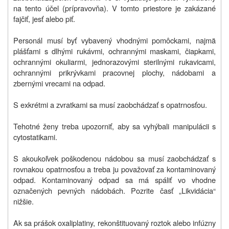
na tento účel (prípravovňa). V tomto priestore je zakázané
fajčiť, jesť alebo piť.
Personál musí byť vybavený vhodnými pomôckami, najmä
plášťami s dlhými rukávmi, ochrannými maskami, čiapkami,
ochrannými okuliarmi, jednorazovými sterilnými rukavicami,
ochrannými prikrývkami pracovnej plochy, nádobami a
zbernými vrecami na odpad.
S exkrétmi a zvratkami sa musí zaobchádzať s opatrnosťou.
Tehotné ženy treba upozorniť, aby sa vyhýbali manipulácii s
cytostatikami.
S akoukoľvek poškodenou nádobou sa musí zaobchádzať s
rovnakou opatrnosťou a treba ju považovať za kontaminovaný
odpad. Kontaminovaný odpad sa má spáliť vo vhodne
označených pevných nádobách. Pozrite časť „Likvidácia“
nižšie.
Ak sa prášok oxaliplatiny, rekonštituovaný roztok alebo infúzny