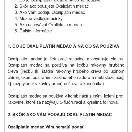
Skôr ako použijete Oxaliplatin medac
Ako Vám podajú Oxaliplatin medac
Možné vedľajšie účinky
Ako uchovávať Oxaliplatin medac
Ďalšie informácie
1. ČO JE
OXALIPLATIN MEDAC
A NA ČO SA POUŽÍVA
Oxaliplatin medac je liek proti rakovine a obsahuje platinu.
Oxaliplatin medac sa používa na liečbu rakoviny hrubého
čreva (liečbu III. štádia rakoviny hrubého čreva po úplnom
chirurgickom odstránení základného nádoru a metastázujúcej,
t.j. rozptýlenej rakoviny hrubého čreva a konečníka).
Oxaliplatin medac sa používa v kombinácii s inými liekmi proti
rakovine, ktoré sa nazývajú 5‑fluóruracil a kyselina folínová.
.
2
SKÔR AKO VÁM PODAJÚ OXALIPLATIN MEDAC
Oxaliplatin medac Vám nemajú podať