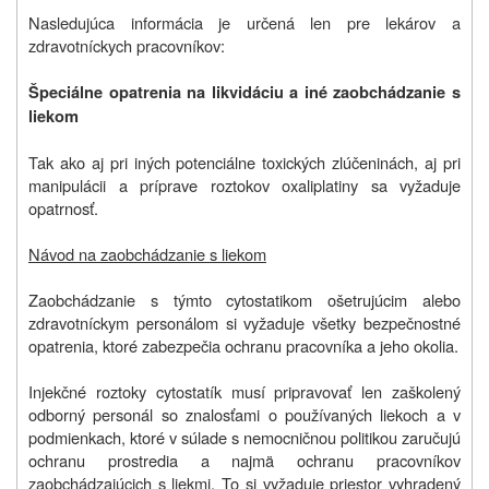
Nasledujúca informácia je určená len pre lekárov a
zdravotníckych pracovníkov:
Špeciálne opatrenia na likvidáciu
a iné zaobchádzanie s
liekom
Tak ako aj pri iných potenciálne toxických zlúčeninách, aj pri
manipulácii a príprave roztokov oxaliplatiny sa vyžaduje
opatrnosť.
Návod na zaobchádzanie s liekom
Zaobchádzanie s týmto cytostatikom ošetrujúcim alebo
zdravotníckym personálom si vyžaduje všetky bezpečnostné
opatrenia, ktoré zabezpečia ochranu pracovníka a jeho okolia.
Injekčné roztoky cytostatík musí pripravovať len zaškolený
odborný personál so znalosťami o používaných liekoch a v
podmienkach, ktoré v súlade s nemocničnou politikou zaručujú
ochranu prostredia a najmä ochranu pracovníkov
zaobchádzajúcich s liekmi. To si vyžaduje priestor vyhradený