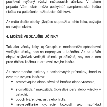
pociťovať zvýšený výskyt nežiaducich účinkov. V takom
prípade Vám lekár môže poskytnúť symptomatickú liečbu
(liečba na potlačenie nežiaducich účinkov).
Ak máte ďalšie otázky týkajúce sa použitia tohto lieku, opýtajte
sa svojho lekára.
4. MOŽNÉ VEDĽAJŠIE ÚČINKY
Tak ako všetky lieky, aj Oxaliplatin medac
môže spôsobovať
vedľajšie účinky, hoci sa neprejavia u každého. Ak sa u Vás
objaví akýkoľvek vedľajší účinok, je dôležité, aby ste o tom
pred ďalšou liečbou informovali svojho lekára.
Ak zaznamenáte niektorý z nasledovných príznakov, ihneď to
oznámte svojmu lekárovi:
p
retrvávajúca alebo závažná hnačka alebo vracanie,
s
tomatitída / mukozitída (bolestivé pery alebo vriedky v
ústach),
opuch tváre, pier, úst alebo hrdla,
nevysvetliteľné dýchacie ťažkosti, ako napríklad