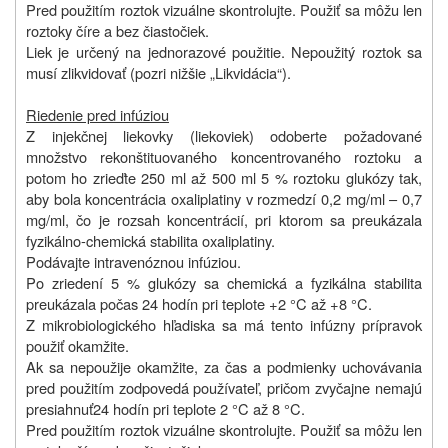
Pred použitím roztok vizuálne skontrolujte. Použiť sa môžu len
roztoky číre a bez čiastočiek.
Liek je určený na jednorazové použitie. Nepoužitý roztok sa
musí zlikvidovať (pozri nižšie „Likvidácia“).
Riedenie pred infúziou
Z injekčnej liekovky (liekoviek) odoberte požadované
množstvo rekonštituovaného koncentrovaného roztoku a
potom ho zrieďte 250 ml až 500 ml 5 % roztoku glukózy tak,
aby bola koncentrácia oxaliplatiny v rozmedzí 0,2 mg/ml – 0,7
mg/ml, čo je rozsah koncentrácií, pri ktorom sa preukázala
fyzikálno-chemická stabilita oxaliplatiny.
Podávajte intravenóznou infúziou.
Po zriedení 5 % glukózy sa chemická a fyzikálna stabilita
preukázala počas 24 hodín pri teplote +2 °C až +8 °C.
Z mikrobiologického hľadiska sa má tento infúzny prípravok
použiť okamžite.
Ak sa nepoužije okamžite, za čas a podmienky uchovávania
pred použitím zodpovedá používateľ, pričom zvyčajne nemajú
presiahnuť24 hodín pri teplote 2 °C až 8 °C.
Pred použitím roztok vizuálne skontrolujte. Použiť sa môžu len