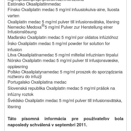
Estónsko
Oksaliplatiin
medac
Fínsko Oxaliplatin medac 5 mg/ml infuusiokuiva-aine, liuosta
varten
Oxaliplatin medac 5 mg/ml pulver till infusionsvätska, lösning
®
Nemecko Medoxa
5 mg/ml Pulver zur Herstellung einer
Infusionslösung
Maďarsko Oxaliplatin medac 5 mg/ml por oldatos infúzióhoz
Írsko Oxaliplatin medac 5 mg/ml powder for solution for
infusion
Litva
Oksaliplatina
medac 5 mg/ml milteliai infuziniam tirpalui
Nórsko Oxaliplatin medac 5 mg/ml pulver til infusjonsvæske,
oppløsning
Poľsko
Oksaliplatyna
medac 5 mg/ml proszek do sporządzania
roztworu do infuzji
Portugalsko Oxaliplatina medac
Slovenská republika Oxaliplatin medac 5 mg/ml prášok na
infúzny roztok
Švédsko Oxaliplatin medac 5 mg/ml pulver till infusionsvätska,
lösning
Táto písomná informácia pre používateľov bola
naposledy schválená v septembri 2011.