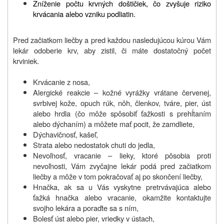
Zníženie počtu krvných doštičiek, čo zvyšuje riziko
krvácania alebo vzniku podliatin.
Pred začiatkom liečby a pred každou nasledujúcou kúrou Vám
lekár odoberie krv, aby zistil, či máte dostatočný počet
krviniek.
Krvácanie z nosa,
Alergické reakcie – kožné vyrážky vrátane červenej,
svrbivej kože, opuch rúk, nôh, členkov, tváre, pier, úst
alebo hrdla (čo môže spôsobiť ťažkosti s prehĺtaním
alebo dýchaním) a môžete mať pocit, že zamdliete,
Dýchavičnosť, kašeľ,
Strata alebo nedostatok chuti do jedla,
Nevoľnosť, vracanie – lieky, ktoré pôsobia proti
nevoľnosti, Vám zvyčajne lekár podá pred začiatkom
liečby a môže v tom pokračovať aj po skončení liečby,
Hnačka, ak sa u Vás vyskytne pretrvávajúca alebo
ťažká hnačka alebo vracanie, okamžite kontaktujte
svojho lekára a poraďte sa s ním,
Bolesť úst alebo pier, vriedky v ústach,