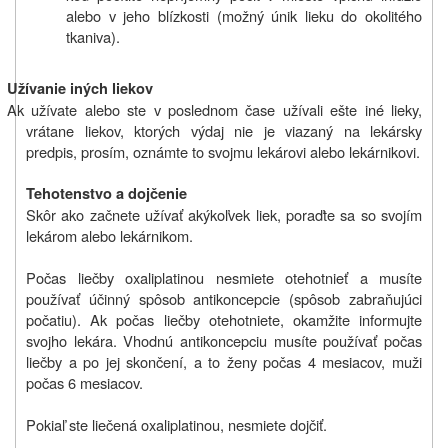
alebo v jeho blízkosti (možný únik lieku do okolitého
tkaniva).
Užívanie iných liekov
Ak užívate alebo ste v poslednom čase užívali ešte iné lieky,
vrátane liekov, ktorých výdaj nie je viazaný na lekársky
predpis, prosím, oznámte to svojmu lekárovi alebo lekárnikovi.
Tehotenstvo a dojčenie
Skôr ako začnete užívať akýkoľvek liek, poraďte sa so svojím
lekárom alebo lekárnikom.
Počas liečby oxaliplatinou nesmiete otehotnieť a musíte
používať účinný spôsob antikoncepcie (spôsob zabraňujúci
počatiu). Ak počas liečby otehotniete, okamžite informujte
svojho lekára. Vhodnú antikoncepciu musíte používať počas
liečby a po jej skončení, a to ženy počas 4 mesiacov, muži
počas 6 mesiacov.
Pokiaľ ste liečená oxaliplatinou, nesmiete dojčiť.