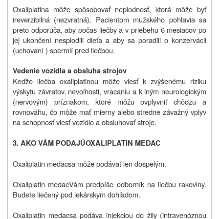
Oxaliplatina môže spôsobovať neplodnosť, ktorá môže byť
ireverzibilná (nezvratná). Pacientom mužského pohlavia sa
preto odporúča, aby počas liečby a v priebehu 6 mesiacov po
jej ukončení nesplodili dieťa a aby sa poradili o konzervácii
(uchovaní ) spermií pred liečbou.
Vedenie vozidla a obsluha strojov
Keďže liečba oxaliplatinou môže viesť k zvýšenému riziku
výskytu závratov, nevoľnosti, vracaniu a k iným neurologickým
(nervovým) príznakom, ktoré môžu ovplyvniť chôdzu a
rovnováhu, čo môže mať mierny alebo stredne závažný vplyv
na schopnosť viesť vozidlo a obsluhovať stroje.
3. AKO VÁM PODAJÚ
OXALIPLATIN
MEDAC
Oxaliplatin medac
sa môže podávať len dospelým.
Oxaliplatin medac
Vám predpíše odborník na liečbu rakoviny.
Budete liečený pod lekárskym dohľadom.
Oxaliplatin medac
sa podáva injekciou do žily (intravenóznou