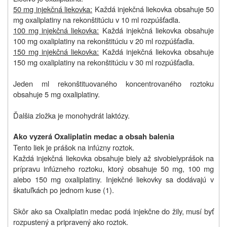
50 mg injekčná liekovka:
Každá injekčná liekovka obsahuje 50
mg oxaliplatiny na rekonštitúciu v 10 ml rozpúšťadla.
100 mg injekčná liekovka:
Každá injekčná liekovka obsahuje
100 mg oxaliplatiny na rekonštitúciu v 20 ml rozpúšťadla.
150 mg injekčná liekovka:
Každá injekčná liekovka obsahuje
150 mg oxaliplatiny na rekonštitúciu v 30 ml rozpúšťadla.
Jeden ml rekonštituovaného koncentrovaného roztoku
obsahuje 5 mg oxaliplatiny.
Ďalšia zložka je monohydrát laktózy.
Ako vyzerá Oxaliplatin medac a obsah balenia
Tento liek je prášok na infúzny roztok.
Každá injekčná liekovka obsahuje biely až sivobiely
prášok na
prípravu infúzneho roztoku, ktorý obsahuje 50 mg, 100 mg
alebo 150 mg oxaliplatiny. Injekčné liekovky sa dodávajú v
škatuľkách po jednom kuse (1).
Skôr ako sa Oxaliplatin medac podá injekčne do žily, musí byť
rozpustený a pripravený ako roztok.