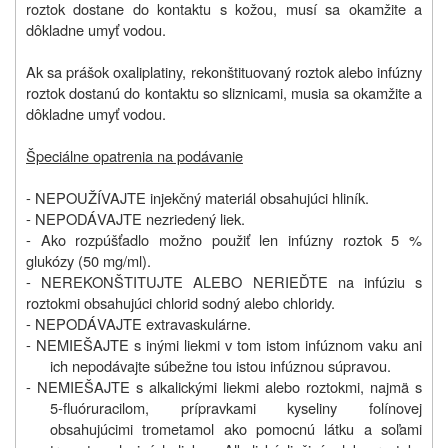
roztok dostane do kontaktu s kožou, musí sa okamžite a
dôkladne umyť vodou.
Ak sa prášok oxaliplatiny, rekonštituovaný roztok alebo infúzny
roztok dostanú do kontaktu so sliznicami, musia sa okamžite a
dôkladne umyť vodou.
Špeciálne opatrenia na podávanie
- NEPOUŽÍVAJTE injekčný materiál obsahujúci hliník.
- NEPODÁVAJTE nezriedený liek.
- Ako rozpúšťadlo možno použiť len infúzny roztok 5 %
glukózy (50 mg/ml).
- NEREKONŠTITUJTE ALEBO NERIEĎTE na infúziu s
roztokmi obsahujúci chlorid sodný alebo chloridy.
- NEPODÁVAJTE extravaskulárne.
- NEMIEŠAJTE s inými liekmi v tom istom infúznom vaku ani
ich nepodávajte súbežne tou istou infúznou súpravou.
- NEMIEŠAJTE s alkalickými liekmi alebo roztokmi, najmä s
5‑fluóruracilom, prípravkami kyseliny folínovej
obsahujúcimi trometamol ako pomocnú látku a soľami