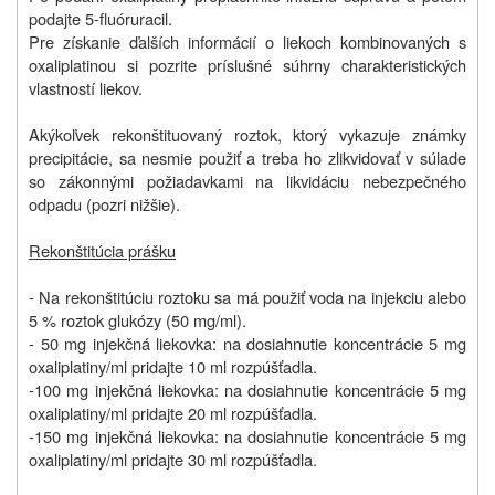
podajte 5‑fluóruracil.
Pre získanie ďalších informácií o liekoch kombinovaných s
oxaliplatinou si pozrite príslušné súhrny charakteristických
vlastností liekov.
Akýkoľvek rekonštituovaný roztok, ktorý vykazuje známky
precipitácie, sa nesmie použiť a treba ho zlikvidovať v súlade
so zákonnými požiadavkami na likvidáciu nebezpečného
odpadu (pozri nižšie).
Rekonštitúcia prášku
- Na rekonštitúciu roztoku sa má použiť voda na injekciu alebo
5 % roztok glukózy (50 mg/ml).
- 50 mg injekčná liekovka: na dosiahnutie koncentrácie 5 mg
oxaliplatiny/ml pridajte 10 ml rozpúšťadla.
-100 mg injekčná liekovka: na dosiahnutie koncentrácie 5 mg
oxaliplatiny/ml pridajte 20 ml rozpúšťadla.
-150 mg injekčná liekovka: na dosiahnutie koncentrácie 5 mg
oxaliplatiny/ml pridajte 30 ml rozpúšťadla.