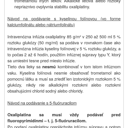
trometamolu iných liekov. Alkalické liečivá alebo roztoky
nepriaznivo ovplyvnia stabilitu oxaliplatiny.
Návod na podávanie s kyselinou folínovou (vo forme
kalciumfolinátu alebo nátriumfolinátu)
Intravenózna infúzia oxaliplatiny 85 g/m² v 250 až 500 ml 5 %
roztoku glukózy (50 mg/ml) sa podáva v rovnakom čase ako
intravenózna infúzia kyseliny folínovej v 5 % roztoku glukózy, a
to počas 2 až 6 hodín, použitím infúznej súpravy typu Y, ktorý
sa umiestni tesne pred miesto infúzie.
Tieto dva lieky sa
kombinovať v tom istom infúznom
nesmú
vaku. Kyselina folínová nesmie obsahovať trometamol ako
pomocnú látku a musí sa zriediť len izotonickým roztokom 5 %
glukózy, nikdy nie alkalickými roztokmi alebo roztokmi
obsahujúcimi chlorid sodný alebo chloridy.
Návod na podávanie s 5‑fluóruracilom
Oxaliplatina sa musí vždy podávať pred
fluoropyrimidínmi – t. j. 5‑fluóruracilom.
Po podaní oxaliplatiny prepláchnite infúznu súpravu a potom