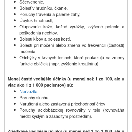
Sčervenenie,
Bolesť v hrudníku, čkanie,
Poruchy trávenia a pálenie záhy,
Úbytok hmotnosti,
Olupovanie kože, kožné vyrážky, zvýšené potenie a
poškodenia nechtov,
Bolesti kĺbov a bolesti kostí,
Bolesti pri močení alebo zmena vo frekvencii (častosti)
močenia,
Odchýlky v krvných testoch, ktoré poukazujú na zmeny
funkcie obličiek (napr. zvýšenie kreatinínu).
Menej časté vedľajšie účinky (u menej než 1 zo 100, ale u
viac ako 1 z 1 000 pacientov) sú:
Nervozita
,
Poruchy sluchu,
Narušená alebo zastavená priechodnosť čriev
Poruchy acidobázickej rovnováhy v tele (rovnováha
medzi kyslým a zásaditým prostredím).
Zriedkavé vedľajšie účinky (u menej než 1 zo 1 000, ale u