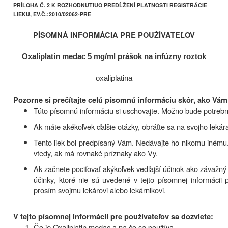
PRÍLOHA Č. 2 K ROZHODNUTIUO PREDĹŽENÍ PLATNOSTI REGISTRÁCIE
LIEKU, EV.Č.:2010/02062-PRE
PÍSOMNÁ INFORMÁCIA PRE POUŽÍVATEĽOV
Oxaliplatin medac 5 mg/ml prášok na infúzny roztok
oxaliplatina
Pozorne si prečítajte celú písomnú informáciu skôr, ako Vám 
Túto písomnú informáciu si uschovajte. Možno bude potrebné,
Ak máte akékoľvek ďalšie otázky, obráťte sa na svojho lekára
Tento liek bol predpísaný Vám. Nedávajte ho nikomu inému
vtedy, ak má rovnaké príznaky ako Vy.
Ak začnete pociťovať akýkoľvek vedľajší účinok ako závažný 
účinky, ktoré nie sú uvedené v tejto písomnej informácii 
prosím svojmu lekárovi alebo lekárnikovi.
V tejto písomnej informácii pre používateľov sa dozviete:
Čo je Oxaliplatin medac a na čo sa používa