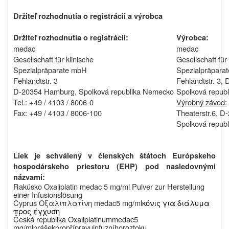
Držiteľ rozhodnutia o registrácii a výrobca
Držiteľ rozhodnutia o registrácii:
Výrobca:
medac
medac
Gesellschaft für klinische
Gesellschaft für 
Spezialpräparate mbH
Spezialpräpara
Fehlandtstr. 3
Fehlandtstr. 3
D-20354 Hamburg,
Spolková republika Nemecko
Spolková repub
Tel.: +49 / 4103 / 8006-0
Výrobný závod:
Fax: +49 / 4103 / 8006-100
Theaterstr.6,
D-
Spolková repub
Liek je schválený v členských štátoch Európskeho
hospodárskeho priestoru (EHP) pod nasledovnými
názvami:
Rak
úsko
Oxaliplatin medac 5 mg/ml Pulver zur Herstellung
einer Infusionslösung
Cyprus
Οξαλιπλατίνη
medac
5
mg
/
ml
κόνις για διάλυμα
προς έγχυση
Č
esk
á
republika
Oxaliplatinum
medac
5
mg
/
ml
pr
áš
ek
pro
p
ří
pravu
infuzn
í
ho
roztoku