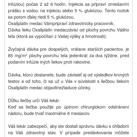
infúziou) počas 2 až 6 hodín. Injekcia sa pripraví zmiešaním
prášku s vodou na injekciu alebo 5 % glukózou. Tento roztok
sa potom ďalej riedi 5 % glukózou.
Oxaliplatin medac Vám
pripraví zdravotnícky pracovník.
Dávka lieku Oxaliplatin medac
závisí od plochy povrchu Vášho
tela (ktorá sa vypočítan
z Vašej výšky a hmotnosti).
Zvyčajná dávka pre dospelých, vrátane starších pacientov, je
85 mg/m² plochy povrchu tela jedenkrát za dva týždne, pred
podaním infúzie iných liekov proti rakovine.
Dávka, ktorú dostanete, bude závisieť aj od výsledkov krvných
testov a od toho, či sa už u Vás v súvislosti s liečbou liekom
Oxaliplatin medac objavili
nežiaduce účinky.
Dĺžku liečby určí Váš lekár.
Keď sa liečba použije po úplnom chirurgickom odstránení
nádoru, bude trvať maximálne 6 mesiacov.
Váš lekár zabezpečí, aby ste dostali správnu dávku s ohľadom
na Váš zdravotný stav. V prípade predávkovania môžete