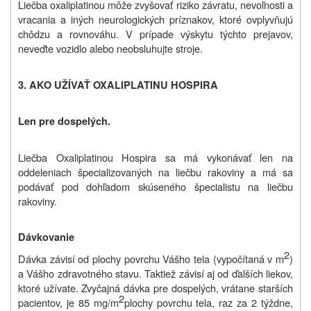
Liečba oxaliplatinou môže zvyšovať riziko závratu, nevoľnosti a
vracania a iných neurologických príznakov, ktoré ovplyvňujú
chôdzu a rovnováhu. V prípade výskytu týchto prejavov,
neveďte vozidlo alebo neobsluhujte stroje.
3. AKO UŽÍVAŤ
OXALIPLATINU HOSPIRA
Len pre dospelých.
Liečba Oxaliplatinou Hospira sa má vykonávať len na
oddeleniach špecializovaných na liečbu rakoviny a má sa
podávať pod dohľadom skúseného špecialistu na liečbu
rakoviny.
Dávkovanie
2
Dávka závisí od plochy povrchu Vášho tela (vypočítaná v m
)
a Vášho zdravotného stavu. Taktiež závisí aj od ďalších liekov,
ktoré užívate. Zvyčajná dávka pre dospelých, vrátane starších
2
pacientov, je 85 mg/m
plochy povrchu tela, raz za 2 týždne,