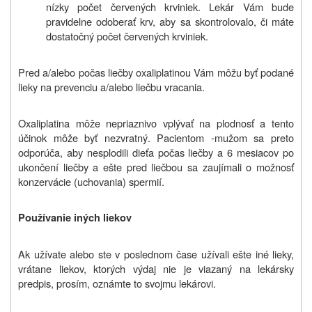
nízky počet červených krviniek. Lekár Vám bude
pravidelne odoberať krv, aby sa skontrolovalo, či máte
dostatočný počet červených krviniek.
Pred a/alebo počas liečby oxaliplatinou Vám môžu byť podané
lieky na prevenciu a/alebo liečbu vracania.
Oxaliplatina môže nepriaznivo vplývať na plodnosť a tento
účinok môže byť nezvratný. Pacientom -mužom sa preto
odporúča, aby nesplodili dieťa počas liečby a 6 mesiacov po
ukončení liečby a ešte pred liečbou sa zaujímali o možnosť
konzervácie (uchovania) spermií.
Používanie iných liekov
Ak užívate alebo ste v poslednom čase užívali
ešte iné
lieky,
vrátane liekov, ktorých výdaj nie je viazaný na lekársky
predpis, prosím, oznámte
to svojmu lekárovi.