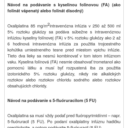
Návod na podávanie s kyselinou folínovou (FA) (ako
folinát vápenatý alebo folinát disodný)
2
Oxaliplatina 85 mg/m
intravenózna infúzia v 250 až 500 ml
5% roztoku glukózy sa podáva súbežne s intravenóznou
infúziou kyseliny folínovej (FA) v 5% roztoku glukózy ako 2 až
6 hodinová intravenózna infúzia za použitia trojcestného
kohútika umiestneného tesne pred miestom vpichu infúzie.
Tieto dva lieky sa nesmú kombinovať v tom istom infúznom
vaku. Kyselina folínová (FA) nesmie obsahovať trometanol ako
pomocnú látku a musí byť rozpustená iba za použitia
izotonického 5% roztoku glukózy, nikdy nie alkalických
roztokov alebo roztokov chloridu sodného alebo roztokov
obsahujúcich chloridy.
Návod na podávanie s 5-fluóruracilom (5 FU)
Oxaliplatina sa musí vždy podať pred fluóropyrimidínmi – napr.
5-fluóruracil (5 FU). Po podaní oxaliplatiny infúznu hadičku
prepláchnite, a potom podávajte 5-fluóruracil (5 FU).