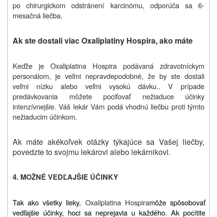
po chirurgickom odstránení karcinómu, odporúča sa 6-
mesačná liečba.
Ak ste dostali viac Oxaliplatiny Hospira, ako máte
Keďže je Oxaliplatina Hospira podávaná zdravotníckym
personálom, je veľmi nepravdepodobné, že by ste dostali
veľmi nízku alebo veľmi vysokú dávku.. V prípade
predávkovania môžete pociťovať nežiaduce účinky
intenzívnejšie. Váš lekár Vám podá vhodnú liečbu proti týmto
nežiaducim účinkom.
Ak máte akékoľvek otázky týkajúce sa Vašej liečby,
povedzte to svojmu lekárovi alebo lekárnikovi.
4. MOŽNÉ VEDĽAJŠIE ÚČINKY
Tak ako všetky lieky,
Oxaliplatina Hospira
môže spôsobovať
vedľajšie účinky, hoci sa neprejavia u každého. Ak pocítite