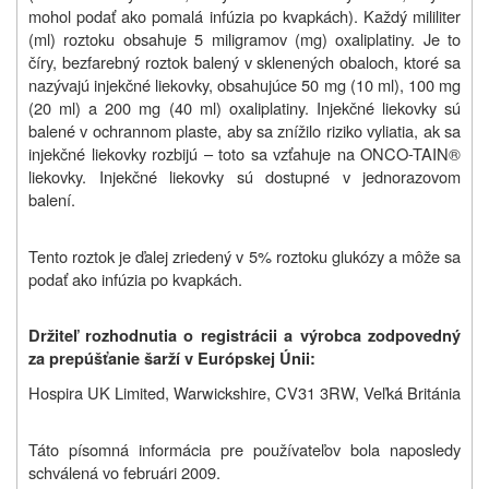
mohol podať ako pomalá infúzia po kvapkách). Každý mililiter
(ml) roztoku obsahuje 5 miligramov (mg) oxaliplatiny. Je to
číry, bezfarebný roztok balený v sklenených obaloch, ktoré sa
nazývajú injekčné liekovky, obsahujúce 50 mg (10 ml), 100 mg
(20 ml) a 200 mg (40 ml) oxaliplatiny. Injekčné liekovky sú
balené v ochrannom plaste, aby sa znížilo riziko vyliatia, ak sa
injekčné liekovky rozbijú – toto sa vzťahuje na ONCO-TAIN®
liekovky. Injekčné liekovky sú dostupné v jednorazovom
balení.
Tento roztok je ďalej zriedený v 5% roztoku glukózy a môže sa
podať ako infúzia po kvapkách.
Držiteľ rozhodnutia o registrácii a výrobca zodpovedný
za prepúšťanie šarží v Európskej Únii:
Hospira UK Limited,
Warwickshire, CV31 3RW, Veľká Británia
Táto písomná informácia pre používateľov bola naposledy
schválená vo februári 2009.