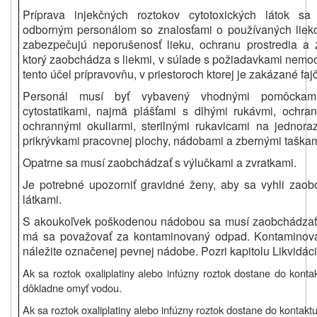
Príprava injekčných roztokov cytotoxických látok s
odborným personálom so znalosťami o používaných lieko
zabezpečujú neporušenosť lieku, ochranu prostredia a 
ktorý zaobchádza s liekmi, v súlade s požiadavkami nemo
tento účel prípravovňu, v priestoroch ktorej je zakázané fajčiť
Personál musí byť vybavený vhodnými pomôckam
cytostatikami, najmä plášťami s dlhými rukávmi, ochra
ochrannými okuliarmi, sterilnými rukavicami na jednora
prikrývkami pracovnej plochy, nádobami a zbernými taška
Opatrne sa musí zaobchádzať s výlučkami a zvratkami.
Je potrebné upozorniť gravidné ženy, aby sa vyhli zaob
látkami.
S akoukoľvek poškodenou nádobou sa musí zaobchádzať 
má sa považovať za kontaminovaný odpad. Kontaminova
náležite označenej pevnej nádobe. Pozri kapitolu Likvidácia
Ak sa roztok oxaliplatiny alebo infúzny roztok dostane do kont
dôkladne omyť vodou.
Ak sa roztok oxaliplatiny alebo infúzny roztok dostane do kontaktu