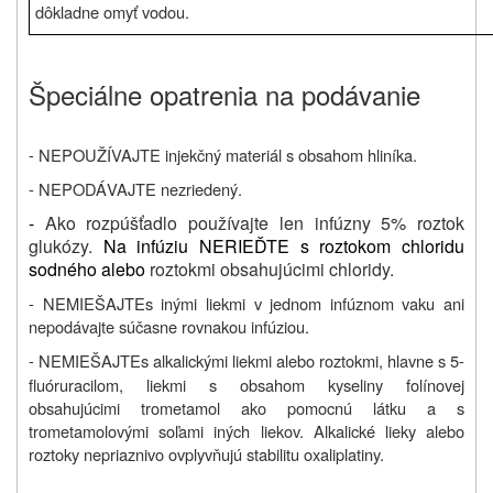
dôkladne omyť vodou.
Špeciálne opatrenia na podávanie
- NEPOUŽÍVAJTE injekčný materiál s obsahom hliníka.
- NEPODÁVAJTE nezriedený.
-
Ako rozpúšťadlo používajte len infúzny 5% roztok
glukózy.
Na infúziu NERIEĎTE s roztokom chloridu
sodného alebo
roztokmi obsahujúcimi chloridy.
-
NEMIEŠAJTE
s inými liekmi v jednom infúznom vaku ani
nepodávajte súčasne rovnakou infúziou.
-
NEMIEŠAJTE
s
alkalickými liekmi alebo roztokmi, hlavne s 5-
fluóruracilom, liekmi s obsahom kyseliny folínovej
obsahujúcimi trometamol ako pomocnú látku a s
trometamolovými soľami iných liekov. Alkalické lieky alebo
roztoky nepriaznivo ovplyvňujú stabilitu oxaliplatiny.