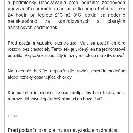
a podmienky uchovávania pred použitím zodpovedá
používateľ a normálne čas použitia nemá byť dlhší ako
24 hodín pri teplote 2°C až 8°C, pokiaľ sa riedenie
neuskutočnilo za kontrolovaných a platných
aseptických podmienok.
P
red použitím
vizuálne skontrolujte
. Majú sa použiť len číre
roztoky bez
čiastočiek.
Tento liek je určený len na jednorazové
použitie. Akýkoľvek nepoužitý infúzny roztok sa má zlikvidovať.
Na riedenie NIKDY nepoužívajte roztok chloridu sodného
alebo roztoky obsahujúce chloridy.
Kompatibilita infúzneho roztoku oxaliplatiny bola testovaná s
reprezentatívnymi aplikačnými setmi na báze PVC.
Infúzia
Pred podaním oxaliplatiny sa nevyžaduje hydratácia.