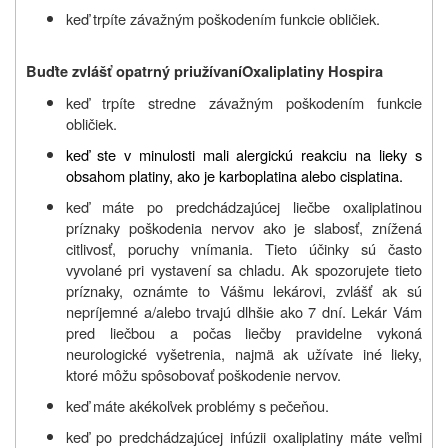
keď trpíte závažným poškodením funkcie obličiek.
Buďte zvlášť
opatrný pri
užívan
í
Oxaliplatiny Hospira
keď trpíte stredne závažným poškodením funkcie
obličiek.
keď ste v minulosti mali alergickú reakciu na lieky s
obsahom platiny, ako je karboplatina alebo cisplatina.
keď máte po predchádzajúcej liečbe oxaliplatinou
príznaky poškodenia nervov ako je slabosť, znížená
citlivosť, poruchy vnímania. Tieto účinky sú často
vyvolané pri vystavení sa chladu. Ak spozorujete tieto
príznaky, oznámte to Vášmu lekárovi, zvlášť ak sú
nepríjemné a/alebo trvajú dlhšie ako 7 dní. Lekár Vám
pred liečbou a počas liečby pravidelne vykoná
neurologické vyšetrenia, najmä ak užívate iné lieky,
ktoré môžu spôsobovať poškodenie nervov.
keď máte akékoľvek problémy s pečeňou.
keď po predchádzajúcej infúzii oxaliplatiny máte veľmi