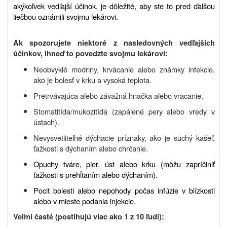
akýkoľvek vedľajší účinok, je dôležité, aby ste to pred ďalšou
liečbou oznámili svojmu lekárovi.
Ak spozorujete niektoré z nasledovných vedľajších
účinkov, ihneď to povedzte svojmu lekárovi:
Neobvyklé modriny, krvácanie alebo známky infekcie,
ako je bolesť v krku a vysoká teplota.
Pretrvávajúca alebo závažná hnačka alebo vracanie.
Stomatitída/mukozitída (zapálené pery alebo vredy v
ústach).
Nevysvetliteľné dýchacie príznaky, ako je suchý kašeľ,
ťažkosti s dýchaním alebo chrčanie.
Opuchy tváre, pier, úst alebo krku (môžu zapríčiniť
ťažkosti s prehĺtaním alebo dýchaním).
Pocit bolesti alebo nepohody počas infúzie v blízkosti
alebo v mieste podania injekcie.
Veľmi časté (postihujú viac ako 1 z 10 ľudí):