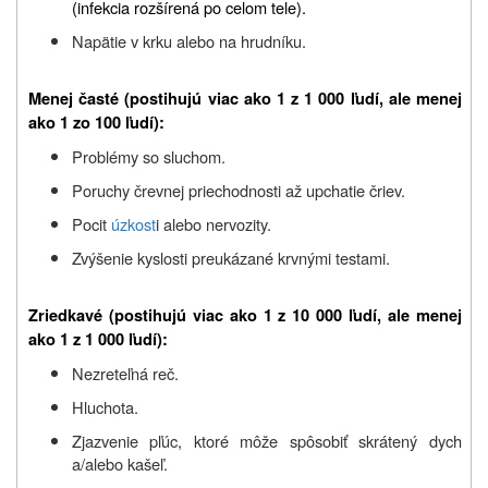
(infekcia rozšírená po celom tele).
Napätie v krku alebo na hrudníku.
Menej časté (postihujú viac ako 1 z 1 000 ľudí, ale menej
ako 1 zo 100 ľudí):
Problémy so sluchom.
Poruchy črevnej priechodnosti až upchatie čriev.
Pocit
úzkost
i alebo nervozity.
Zvýšenie kyslosti preukázané krvnými testami.
Zriedkavé (postihujú viac ako 1 z 10 000 ľudí, ale menej
ako 1 z 1 000 ľudí):
Nezreteľná reč.
Hluchota.
Zjazvenie pľúc, ktoré môže spôsobiť skrátený dych
a/alebo kašeľ.