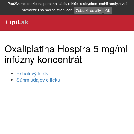
Používame cookie na personalizáciu reklám a abychom mohli analyzovať
prevádzku na našich stránkach.
Zobrazit detaily
OK
+
ipil
.sk
Oxaliplatina Hospira 5 mg/ml
infúzny koncentrát
Príbalový leták
Súhrn údajov o lieku