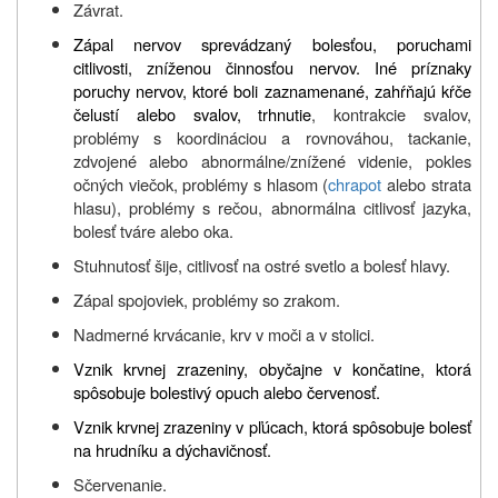
Závrat.
Zápal nervov sprevádzaný bolesťou, poruchami
citlivosti, zníženou činnosťou nervov. Iné príznaky
poruchy nervov, ktoré boli zaznamenané, zahŕňajú kŕče
čelustí alebo svalov, trhnutie
, kontrakcie svalov,
problémy s koordináciou a rovnováhou, tackanie,
zdvojené alebo abnormálne/znížené videnie, pokles
očných viečok, problémy s hlasom (
chrapot
alebo strata
hlasu), problémy s rečou, abnormálna citlivosť jazyka,
bolesť tváre alebo oka.
Stuhnutosť šije, citlivosť na ostré svetlo a bolesť hlavy.
Zápal spojoviek, problémy so zrakom.
Nadmerné krvácanie, krv v moči a v stolici.
Vznik krvnej zrazeniny, obyčajne v končatine, ktorá
spôsobuje bolestivý opuch alebo červenosť.
Vznik krvnej zrazeniny v pľúcach, ktorá spôsobuje bolesť
na hrudníku a dýchavičnosť.
Sčervenanie.