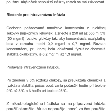
použitie. Akýkoľvek nepoužitý infúzny roztok sa má zlikvidovať.
Riedenie pre intravenóznu infúziu
Odoberte požadované množstvo koncentrátu z injekčnej
liekovky (injekčných liekoviek) a zrieďte s 250 ml až 500 ml 5%
(50 mg/ml) roztoku glukózy tak, aby koncentrácia oxaliplatiny
bola v rozsahu medzi 0,2 mg/ml a 0,7 mg/ml. Rozsah
koncentrácie, pri ktorej bola dokázaná fyzikálno-chemická
stabilita oxaliplatiny, je 0,2 mg/ ml až 1,3 mg/ml.
Podávajte intravenóznou infúziou.
Po zriedení v 5% roztoku glukózy, sa preukázala chemická a
fyzikálna stabilita
počas používania počas
24 hodín pri teplote
2°C až 8°C a 6 hodín pri teplote 25°C.
Z mikrobiologického hľadiska sa má pripravená infúzia
použiť okamžite. Ak sa nepoužije ihneď, za čas použitia