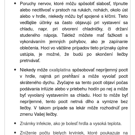
Poruchy nervov, ktoré môžu spôsobiť slabosť, tŕpnutie
alebo necitlivosť v prstoch na rukách, nohách, okolo úst
alebo v hrdle, niekedy môžu byť spojené s kŕčmi. Tieto
vedľajšie účinky sa často objavujú pri vystavení sa
chladu, napr. pri otvorení chladničky, či držaní
studeného nápoja. Taktiež môžete mať ťažkosti s
vykonávaním jemných pohybov, ako je zapínanie
oblečenia. Hoci vo väčšine prípadov tieto príznaky úplne
ustúpia, je možné, že budú po skončení liečby
pretrvávať.
Niekedy môže
oxaliplatina
spôsobovať nepríjemný pocit
v hrdle, najmä pri prehĺtaní a môže vyvolať pocit
skráteného dychu. Zvyčajne sa tento pocit objaví počas
podávania infúzie alebo v priebehu hodín po nej a môže
byť vyvolaný vystavením sa chladu. Hoci to môže byť
nepríjemné, tento pocit netrvá dlho a vymizne bez
liečby. V takom prípade sa lekár môže rozhodnúť pre
zmenu Vašej liečby.
Známky infekcie, ako je bolesť hrdla a vysoká teplota.
Zníženie počtu bielych krviniek, ktoré poukazuje na