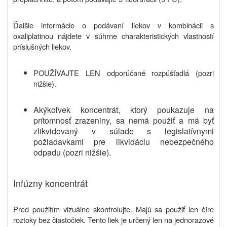
Ďalšie informácie o podávaní liekov v kombinácii s
oxaliplatinou nájdete v súhrne charakteristických vlastností
príslušných liekov.
POUŽÍVAJTE LEN odporúčané rozpúšťadlá (pozri
nižšie).
Akýkoľvek koncentrát, ktorý poukazuje na
prítomnosť zrazeniny, sa nemá použiť a má byť
zlikvidovaný v súlade s legislatívnymi
požiadavkami pre likvidáciu nebezpečného
odpadu (pozri nižšie).
Infúzny koncentrát
P
red použitím
vizuálne skontrolujte
. Majú sa použiť len číre
roztoky bez
čiastočiek.
Tento liek je určený len na jednorazové