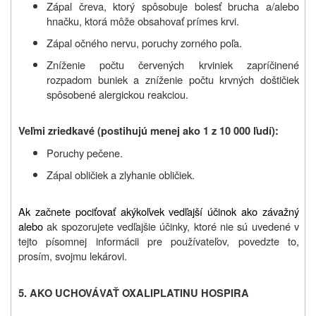
Zápal čreva, ktorý spôsobuje bolesť brucha a/alebo
hnačku, ktorá môže obsahovať prímes krvi.
Zápal očného nervu, poruchy zorného poľa.
Zníženie počtu červených krviniek zapríčinené
rozpadom buniek a zníženie počtu krvných doštičiek
spôsobené alergickou reakciou.
Veľmi zriedkavé (postihujú menej ako 1 z 10 000 ľudí):
Poruchy pečene.
Zápal obličiek a zlyhanie obličiek.
Ak začnete pociťovať akýkoľvek vedľajší účinok ako závažný
alebo
ak spozorujete vedľajšie účinky, ktoré nie sú uvedené v
tejto písomnej informácii pre používateľov, povedzte to,
prosím, svojmu
lekárovi
.
5. AKO UCHOVÁVAŤ
OXALIPLATINU HOSPIRA