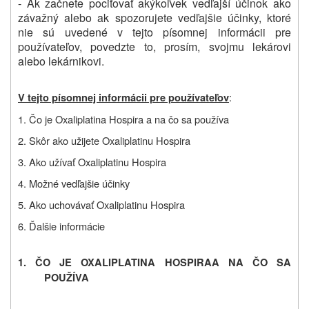
- Ak začnete pociťovať akýkoľvek vedľajší účinok ako
závažný alebo ak spozorujete vedľajšie účinky, ktoré
nie sú uvedené v tejto písomnej informácii pre
používateľov, povedzte to, prosím, svojmu lekárovi
alebo lekárnikovi.
:
V tejto písomnej informácii pre používateľov
1. Čo je
Oxaliplatina Hospira
a na čo sa používa
2. Skôr ako užijete
Oxaliplatinu Hospira
3. Ako užívať
Oxaliplatinu Hospira
4. Možné vedľajšie účinky
5. Ako uchovávať
Oxaliplatinu Hospira
6. Ďalšie informácie
1. ČO JE
OXALIPLATINA HOSPIRA
A NA ČO SA
POUŽÍVA