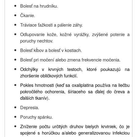
Bolesť na hrudníku.
Čkanie.
Tráviace ťažkosti a pálenie záhy.
Odlupovanie kože, kožné vyrážky, zvýšené potenie a
poruchy nechtov.
Bolesť kĺbov a bolesť v kostiach.
Bolesť pri močení alebo zmena frekvencie močenia.
Odchýlky v krvných testoch, ktoré poukazujú na
zhoršenie obličkových funkcií.
Pokles hmotnosti (keď sa oxaliplatina používa na liečbu
pokročilého ochorenia, šíriaceho sa ďalej do čreva a
ďalších tkanív
)
.
Depresia.
Poruchy spánku.
Zníženie počtu určitých druhov bielych krviniek, čo je
spojené s horúčkou a/alebo generalizovanou infekciou