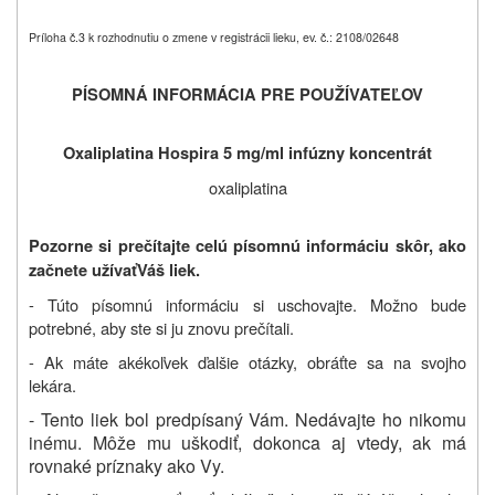
Príloha č.3 k rozhodnutiu o zmene v registrácii lieku, ev. č.: 2108/02648
PÍSOMNÁ INFORMÁCIA PRE POUŽÍVATEĽOV
Oxaliplatina Hospira 5 mg/ml infúzny koncentrát
oxaliplatina
Pozorne si prečítajte celú písomnú informáciu skôr, ako
začnete užívať
Váš liek.
- Túto písomnú informáciu si uschovajte. Možno bude
potrebné, aby ste si ju znovu prečítali.
- Ak máte akékoľvek ďalšie otázky, obráťte sa na svojho
lekára.
- Tento liek bol predpísaný Vám. Nedávajte ho nikomu
inému. Môže mu uškodiť, dokonca aj vtedy, ak má
rovnaké príznaky ako Vy.