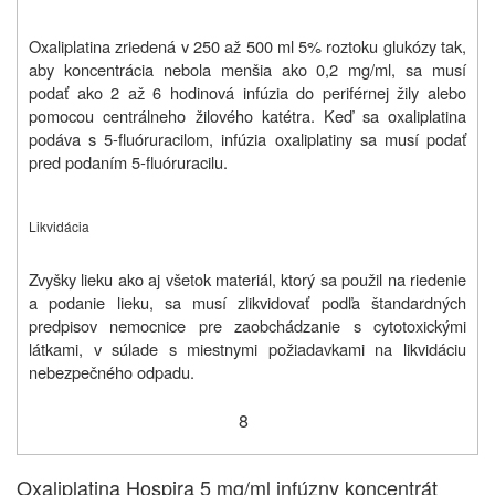
Oxaliplatina zriedená v 250 až 500 ml 5% roztoku glukózy tak,
aby koncentrácia nebola menšia ako 0,2 mg/ml, sa musí
podať ako 2 až 6 hodinová infúzia do periférnej žily alebo
pomocou centrálneho žilového katétra. Keď sa oxaliplatina
podáva s
5-fluóruracil
om, infúzia oxaliplatiny sa musí podať
pred podaním
5-fluóruracil
u.
Likvidácia
Zvyšky lieku ako aj všetok materiál, ktorý sa použil na riedenie
a podanie lieku, sa musí zlikvidovať podľa štandardných
predpisov nemocnice pre zaobchádzanie s cytotoxickými
látkami, v súlade s miestnymi požiadavkami na likvidáciu
nebezpečného odpadu.
8
Oxaliplatina Hospira 5 mg/ml infúzny koncentrát