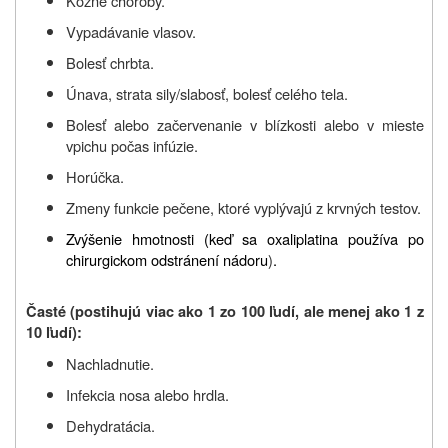
Kožné choroby.
Vypadávanie vlasov.
Bolesť chrbta.
Únava, strata sily/slabosť, bolesť celého tela.
Bolesť alebo začervenanie v blízkosti alebo v mieste
vpichu počas infúzie.
Horúčka.
Zmeny funkcie pečene, ktoré vyplývajú z krvných testov.
Zvýšenie hmotnosti (keď sa oxaliplatina používa po
chirurgickom odstránení nádoru
)
.
Časté (postihujú viac ako 1 zo 100 ľudí, ale menej ako 1 z
10 ľudí):
Nachladnutie.
Infekcia nosa alebo hrdla.
Dehydratácia.