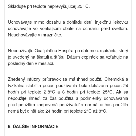
Skladujte pri teplote neprevyšujúcej 25 °C.
Uchovávajte mimo dosahu a dohľadu detí. Injekčnú liekovku
uchovávajte vo vonkajšom obale na ochranu pred svetlom.
Neuchovávajte v mrazničke.
Nepoužívajte Oxaliplatinu Hospira po dátume exspirácie, ktorý
je uvedený na škatuli a štítku. Dátum expirácie sa vzťahuje na
posledný deň v mesiaci.
Zriedený infúzny prípravok sa má ihneď použiť. Chemická a
fyzikálna stabilita počas používania bola dokázana počas 24
hodín pri teplote 2-8°C a 6 hodín pri teplote 25°C. Ak sa
nepoužije ihneď, za čas použitia a podmienky uchovávania
pred použitím zodpovedá používateľ a normálne čas použitia
nemá byť dlhší ako 24 hodín pri teplote 2°C až 8°C.
6. ĎALŠIE INFORMÁCIE