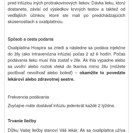
pred infúziou iných protirakovinových liekov.
Dávka lieku, ktorú
dostanete, závisí od výsledkov krvných testov a taktiež od
vedľajších účinkov, ktoré ste mali po predchádzajúcich
skúsenostiach s oxaliplatinou.
Spôsob a cesta podania
Oxaliplatina Hospira
sa zriedi a následne sa podáva injekčne
do žily (ako intravenózna infúzia) počas 2 až 6 hodín. Počas
podávania lieku musí ihla zostať v žile. Ak ihla vypadne alebo
sa uvoľní alebo roztok vteká do tkaniva mimo žilu (môžete
pociťovať nevoľnosť alebo bolesť) –
okamžite to povedzte
lekárovi alebo zdravotnej sestre.
Frekvencia podávania
Zvyčajne máte dostávať infúziu jedenkrát každé 2 týždne.
Trvanie liečby
Dĺžku Vašej liečby stanoví Váš lekár. Ak sa oxaliplatina užíva