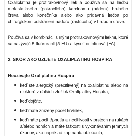
Oxaliplatina je protirakovinový liek a používa sa na liečbu
metastatického (pokročilého) karcinómu (nádoru) hrubého
čreva alebo konečníka alebo ako prídavná liečba po
chirurgickom odstránení nádoru (rastúceho) v hrubom čreve.
Používa sa v kombinácii s inými protirakovinovými liekmi, ktoré
sa nazývajú 5-fluóruracil (5-FU) a kyselina folínová (FA).
2. SKÔR AKO UŽIJETE
OXALIPLATINU HOSPIRA
Neužívajte
Oxaliplatinu Hospira
keď ste alergický (precitlivený) na oxaliplatinu alebo na
niektorú z ďaľších zložiek
Oxaliplatiny Hospira
,
keď dojčíte,
keď máte znížený počet krviniek,
keď máte pocit tŕpnutia a necitlivosti v prstoch na rukách
a/alebo nohách a máte ťažkosti s vykonávaním jemných
úkonov, ako napríklad zapínanie oblečenia,