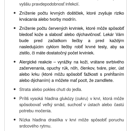
vyššiu pravdepodobnosť infekcií.
Zníženie počtu krvných doštičiek, ktoré zvyšuje riziko
krvácania alebo tvorby modrín.
Zníženie počtu červených krviniek, ktoré môže spôsobiť
bledosť kože a slabosť alebo dýchavičnosť. Lekár Vám
bude pred začiatkom liečby a pred každým
nasledujúcim cyklom liečby robiť krvné testy, aby sa
zistilo, či máte dostatočný počet krviniek.
Alergické reakcie – vyrážky na koži, vrátane svrbivého
začervenania, opuchy rúk, nôh, členkov, tváre, pier, úst
alebo krku (ktoré môžu spôsobiť ťažkosti s prehĺtaním
alebo dýchaním) a môžete mať pocit, že zamdliete.
Strata alebo pokles chuti do jedla.
Príliš vysoká hladina glukózy (cukru) v krvi, ktorá môže
spôsobovať veľký smäd, suchosť v ústach alebo častú
potrebu močenia.
Nízka hladina draslíka v krvi môže spôsobiť poruchu
srdcového rytmu.