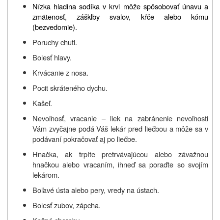
Nízka hladina sodíka v krvi môže spôsobovať únavu a
zmätenosť, zášklby svalov, kŕče alebo kómu
(bezvedomie).
Poruchy chuti.
Bolesť hlavy.
Krvácanie z nosa.
Pocit skráteného dychu.
Kašeľ.
Nevoľnosť, vracanie – liek na zabránenie nevoľnosti
Vám zvyčajne podá Váš lekár pred liečbou a môže sa v
podávaní pokračovať aj po liečbe.
Hnačka, ak trpíte pretrvávajúcou alebo závažnou
hnačkou alebo vracaním, ihneď sa poraďte so svojím
lekárom.
Boľavé ústa alebo pery, vredy na ústach.
Bolesť zubov, zápcha.