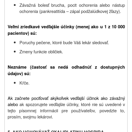
Závažná bolesť brucha, pocit ochorenia alebo nástup
ochorenia (pankreatitída – zápal podžalúdkovej žľazy).
Veľmi zriedkavé vedľajšie účinky (menej ako u 1 z 10 000
pacientov) sú:
Poruchy pečene, ktoré bude Váš lekár sledovať.
Zmeny funkcie obličiek.
Neznáme (častosť sa nedá odhadnúť z dostupných
údajov) sú:
Kŕče.
Ak začnete pociťovať akýkoľvek vedľajší účinok ako závažný
alebo
ak spozorujete vedľajšie účinky, ktoré nie sú uvedené v
tejto písomnej informácii pre používateľov, povedzte to,
prosím, svojmu
lekárovi
.