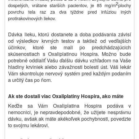
2
dospelých, vrátane starších pacientov, je 85 mg/m
plochy
povrchu tela raz za dva týždne pred infúziou iných
protirakovinových liekov.
Dávka lieku, ktorú dostanete a doba podávania závisí
od výsledkov krvných testov a taktiež od vedľajších
účinkov, ktoré ste mali po predchádzajúcich
skúsenostiach s Oxaliplatinou Hospira. Možno bude
potrebné oddialiť Vašu ďalšiu dávku vzhľadom na Vaše
hladiny krviniek alebo závažnosti bolesti úst. Váš lekár
Vám skontroluje nervový systém pred každým podaním
a určitý čas po ňom.
Ak ste dostali viac Oxaliplatiny Hospira, ako máte
Keďže sa Vám Oxaliplatina Hospira podáva v
nemocnici, je nepravdepodobné, že užijete nesprávnu
dávku, avšak ak máte akékoľvek pochybnosti, povedzte
to svojmu lekárovi.