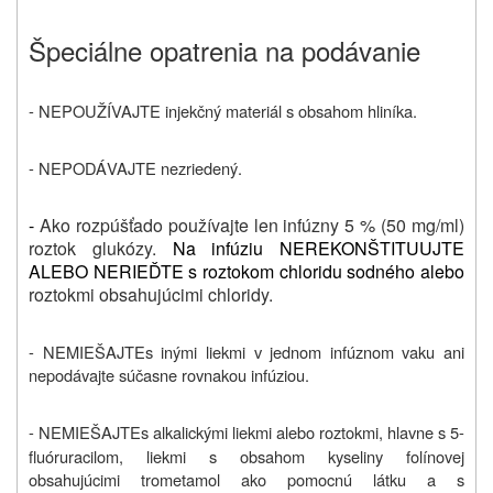
Špeciálne opatrenia na podávanie
- NEPOUŽÍVAJTE injekčný materiál s obsahom hliníka.
- NEPODÁVAJTE nezriedený.
-
Ako rozpúšťado používajte len infúzny 5 % (50 mg/ml)
roztok glukózy.
Na infúziu NEREKONŠTITUUJTE
ALEBO NERIEĎTE s roztokom chloridu sodného alebo
roztokmi obsahujúcimi chloridy.
-
NEMIEŠAJTE
s inými liekmi v jednom infúznom vaku ani
nepodávajte súčasne rovnakou infúziou.
-
NEMIEŠAJTE
s
alkalickými liekmi alebo roztokmi, hlavne s 5-
fluóruracilom, liekmi s obsahom kyseliny folínovej
obsahujúcimi trometamol ako pomocnú látku a s