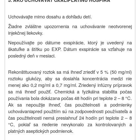
5. AKO UCHOVÁVAŤ
OXALIPLATINU HOSPIRA
Uchovávajte mimo dosahu a dohľadu detí.
Žiadne zvláštne upozornenia na uchovávanie neotvorenej
injekčnej liekovky.
Nepoužívajte po dátume exspirácie, ktorý je uvedený na
škatuľke a štítku po EXP. Dátum exspirácie sa vzťahuje na
posledný deň v mesiaci.
Rekonštituovaný roztok sa má ihneď zriediť v 5 % (50 mg/ml)
roztoku glukózy, aby sa dosiahla koncentrácia medzi nie
menej ako 0,2 mg/ml a 0,7 mg/ml. Zriedený infúzny prípravok
sa má ihneď použiť. Chemická a fyzikálna stabilita počas
používania bola dokázana počas 48 hodín pri teplote 2 – 8 °C.
Ak sa nepoužije ihneď, čas použitelnosti a podmienky
uchovávania
pred použitím
sú na zodpovednosti používateľa a
čas použitelnosti nemá presiahnuť 24 hodín pri teplote 2 – 8
°C
, pokiaľ sa riedenie nevykonalo za kontrolovaných a
platných aseptických podmienok.