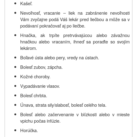
Kašeľ.
Nevoľnosť, vracanie – liek na zabránenie nevoľnosti
Vám zvyčajne podá Váš lekár pred liečbou a môže sa v
podávaní pokračovať aj po liečbe.
Hnačka, ak trpíte pretrvávajúcou alebo závažnou
hnačkou alebo vracaním, ihneď sa poraďte so svojím
lekárom.
Boľavé ústa alebo pery, vredy na ústach.
Bolesť zubov, zápcha.
Kožné choroby.
Vypadávanie vlasov.
Bolesť chrbta.
Únava, strata sily/slabosť, bolesť celého tela.
Bolesť alebo začervenanie v blízkosti alebo v mieste
vpichu počas infúzie.
Horúčka.