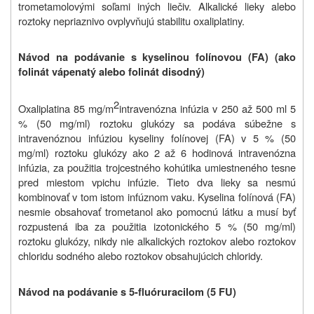
trometamolovými soľami iných liečiv. Alkalické lieky alebo
roztoky nepriaznivo ovplyvňujú stabilitu oxaliplatiny.
Návod na podávanie s kyselinou folínovou (FA) (ako
folinát vápenatý alebo folinát disodný)
2
Oxaliplatina 85 mg/m
intravenózna infúzia v 250 až 500 ml 5
% (50 mg/ml) roztoku glukózy sa podáva súbežne s
intravenóznou infúziou kyseliny folínovej (FA) v 5 % (50
mg/ml) roztoku glukózy ako 2 až 6 hodinová intravenózna
infúzia, za použitia trojcestného kohútika umiestneného tesne
pred miestom vpichu infúzie. Tieto dva lieky sa nesmú
kombinovať v tom istom infúznom vaku. Kyselina folínová (FA)
nesmie obsahovať trometanol ako pomocnú látku a musí byť
rozpustená iba za použitia izotonického 5 % (50 mg/ml)
roztoku glukózy, nikdy nie alkalických roztokov alebo roztokov
chloridu sodného alebo roztokov obsahujúcich chloridy.
Návod na podávanie s 5-fluóruracilom (5 FU)