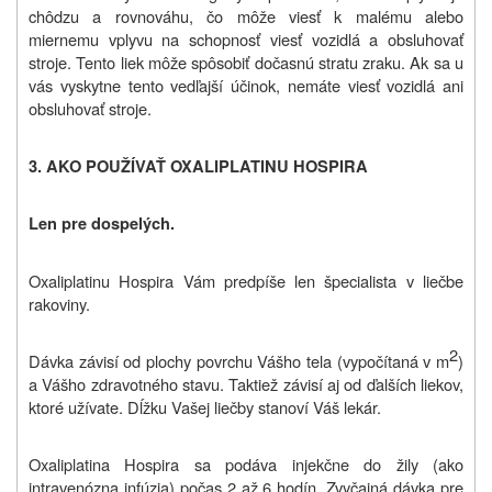
chôdzu a rovnováhu, čo môže viesť k malému alebo
miernemu vplyvu na schopnosť viesť vozidlá a obsluhovať
stroje. Tento liek môže spôsobiť dočasnú stratu zraku. Ak sa u
vás vyskytne tento vedľajší účinok, nemáte viesť vozidlá ani
obsluhovať stroje
.
3. AKO POUŽÍVAŤ
OXALIPLATINU HOSPIRA
Len pre dospelých.
Oxaliplatinu Hospira Vám predpíše len špecialista v liečbe
rakoviny.
2
Dávka závisí od plochy povrchu Vášho tela (vypočítaná v m
)
a Vášho zdravotného stavu. Taktiež závisí aj od ďalších liekov,
ktoré užívate. Dĺžku Vašej liečby stanoví Váš lekár.
Oxaliplatina Hospira sa podáva injekčne do žily (ako
intravenózna infúzia) počas 2 až 6 hodín. Zvyčajná dávka pre