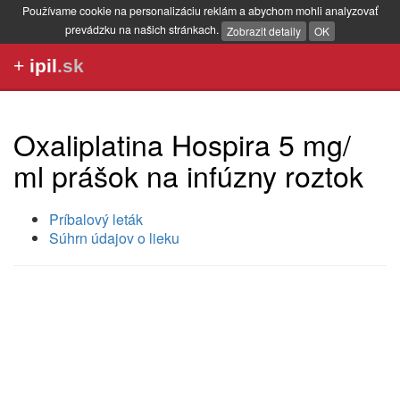
Používame cookie na personalizáciu reklám a abychom mohli analyzovať
prevádzku na našich stránkach.
Zobrazit detaily
OK
+
ipil
.sk
Oxaliplatina Hospira 5 mg/
ml prášok na infúzny roztok
Príbalový leták
Súhrn údajov o lieku