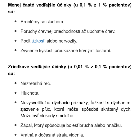
Menej časté vedľajšie účinky (u 0,1 % z 1 % pacientov)
sú:
Problémy so sluchom.
Poruchy črevnej priechodnosti až upchatie čriev.
Pocit
úzkost
i alebo nervozity.
Zvýšenie kyslosti preukázané krvnými testami.
Zriedkavé vedľajšie účinky (u 0,01 % z 0,1 % pacientov)
sú:
Nezreteľná reč.
Hluchota.
Nevysvetliteľné dýchacie príznaky, ťažkosti s dýchaním,
zjazvenie pľúc, ktoré môže spôsobiť skrátený dych.
Môže byť niekedy smrteľné.
Zápal, ktorý spôsobuje bolesť brucha alebo hnačku.
Vratná a dočasná strata videnia.