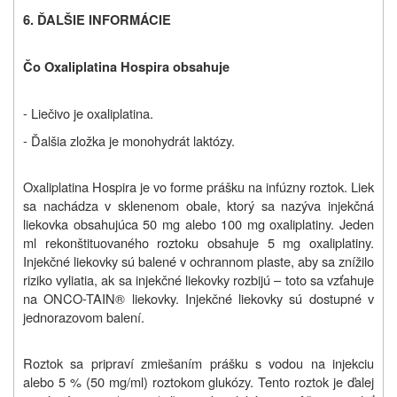
6. ĎALŠIE INFORMÁCIE
Čo
Oxaliplatina Hospira
obsahuje
- Liečivo je oxaliplatina.
- Ďalšia zložka je monohydrát laktózy.
Oxaliplatina Hospira je vo forme prášku na infúzny roztok. Liek
sa nachádza v sklenenom obale, ktorý sa nazýva injekčná
liekovka obsahujúca 50 mg alebo 100 mg oxaliplatiny. Jeden
ml rekonštituovaného roztoku obsahuje 5 mg oxaliplatiny.
Injekčné liekovky sú balené v ochrannom plaste, aby sa znížilo
riziko vyliatia, ak sa injekčné liekovky rozbijú – toto sa vzťahuje
na ONCO-TAIN® liekovky. Injekčné liekovky sú dostupné v
jednorazovom balení.
Roztok sa pripraví zmiešaním prášku s vodou na injekciu
alebo 5 % (50 mg/ml) roztokom glukózy. Tento roztok je ďalej