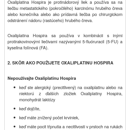
Oxaliplatina Hospira je protinádorový liek a používa sa na
liečbu metastatického (pokročilého) karcinómu hrubého čreva
alebo konečníka alebo ako prídavná liečba po chirurgickom
odstránení nádoru (rastúceho) hrubého čreva.
Oxaliplatina Hospira sa používa v kombinácii s inými
protirakovinovými liečivami nazývanými 5-fluóruracil (5-FU) a
kyselina folínová (FA).
2. SKÔR AKO POUŽIJETE
OXALIPLATINU HOSPIRA
Nepoužívajte
Oxaliplatinu Hospira
keď ste alergický (precitlivený) na oxaliplatinu alebo na
niektorú z ďalších zložiek Oxaliplatiny Hospira,
monohydrát laktózy
keď dojčíte,
keď máte znížený počet krviniek,
keď máte pocit tŕpnutia a necitlivosti v prstoch na rukách