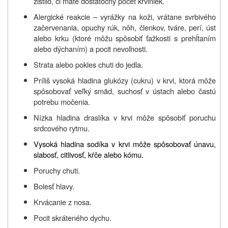
zistilo, či máte dostatočný počet krviniek.
Alergické reakcie – vyrážky na koži, vrátane svrbivého
začervenania, opuchy rúk, nôh, členkov, tváre, perí, úst
alebo krku (ktoré môžu spôsobiť ťažkosti s prehĺtaním
alebo dýchaním) a pocit nevoľnosti.
Strata alebo pokles chuti do jedla.
Príliš vysoká hladina glukózy (cukru) v krvi, ktorá môže
spôsobovať veľký smäd, suchosť v ústach alebo častú
potrebu močenia.
Nízka hladina draslíka v krvi môže spôsobiť poruchu
srdcového rytmu.
Vysoká hladina sodíka v krvi môže spôsobovať únavu,
slabosť, citlivosť, kŕče alebo kómu.
Poruchy chuti.
Bolesť hlavy.
Krvácanie z nosa.
Pocit skráteného dychu.