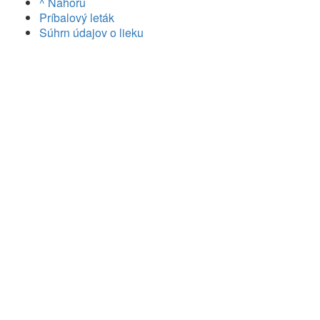
^ Nahoru
Príbalový leták
Súhrn údajov o lieku