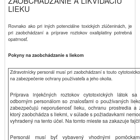
ZAOBCHÁDZANIE A LIKVIDÁCIU
LIEKU
Rovnako ako pri iných potenciálne toxických zlúčeninách, je
pri zaobchádzaní a príprave roztokov oxaliplatiny potrebná
opatrnosť.
Pokyny na zaobchádzanie s liekom
Zdravotnícky personál musí pri zaobchádzaní s touto cytotoxicko
na zabezpečenie ochrany používateľa a jeho okolia.
Príprava injekčných roztokov cytotoxických látok s
odborným personálom so znalosťami o používaných lieko
zabezpečujú neporušenosť lieku, ochranu prostredia a 
ktorý zaobchádza s liekmi, v súlade s požiadavkami nemoc
vyhradený na tento účel. Na tomto mieste sa zakazuje fajčiť,
Personál musí byť vybavený vhodnými pomôckam