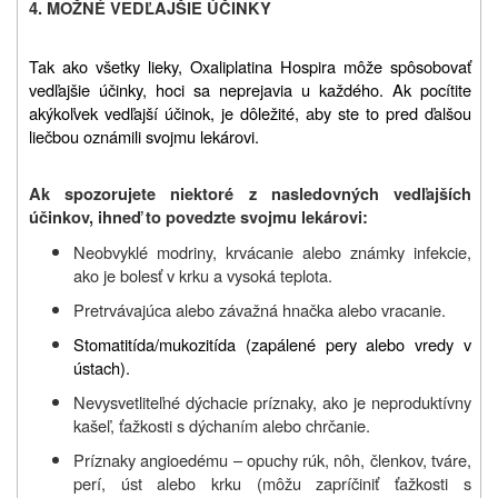
4. MOŽNÉ VEDĽAJŠIE ÚČINKY
Tak ako všetky lieky, Oxaliplatina Hospira môže spôsobovať
vedľajšie účinky, hoci sa neprejavia u každého. Ak pocítite
akýkoľvek vedľajší účinok, je dôležité, aby ste to pred ďalšou
liečbou oznámili svojmu lekárovi.
Ak spozorujete niektoré z nasledovných vedľajších
účinkov, ihneď to povedzte svojmu lekárovi:
Neobvyklé modriny, krvácanie alebo známky infekcie,
ako je bolesť v krku a vysoká teplota.
Pretrvávajúca alebo závažná hnačka alebo vracanie.
Stomatitída/mukozitída (zapálené pery alebo vredy v
ústach).
Nevysvetliteľné dýchacie príznaky, ako je neproduktívny
kašeľ, ťažkosti s dýchaním alebo chrčanie.
Príznaky angioedému – opuchy rúk, nôh, členkov, tváre,
perí, úst alebo krku (môžu zapríčiniť ťažkosti s