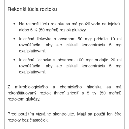
Rekonštitúcia roztoku
Na rekonštitúciu roztoku sa má použiť voda na injekciu
alebo 5 % (50 mg/ml) roztok glukózy.
Injekčná liekovka s obsahom 50 mg: pridajte 10 ml
rozpúšťadla, aby ste získali koncentráciu 5 mg
oxaliplatiny/ml.
Injekčnú liekovka s obsahom 100 mg: pridajte 20 ml
rozpúšťadla, aby ste získali koncentráciu 5 mg
oxaliplatiny/ml.
Z mikrobiologického a chemického hľadiska sa má
rekonštituovaný roztok ihneď zriediť s 5 % (50 mg/ml)
roztokom glukózy.
P
red použitím
vizuálne skontrolujte
. Majú sa použiť len číre
roztoky bez
čiastočiek.