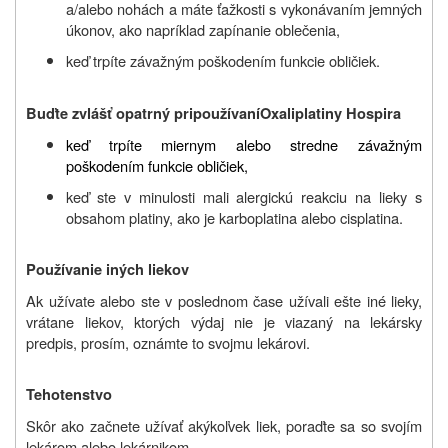
a/alebo nohách a máte ťažkosti s vykonávaním jemných
úkonov, ako napríklad zapínanie oblečenia,
keď trpíte závažným poškodením funkcie obličiek.
Buďte zvlášť
opatrný pri
používan
í
Oxaliplatiny Hospira
keď trpíte miernym alebo stredne závažným
poškodením funkcie obličiek,
keď ste v minulosti mali alergickú reakciu na lieky s
obsahom platiny, ako je karboplatina alebo cisplatina.
Používanie iných liekov
Ak užívate alebo ste v poslednom čase užívali
ešte iné
lieky,
vrátane liekov, ktorých výdaj nie je viazaný na lekársky
predpis, prosím, oznámte
to svojmu lekárovi.
Tehotenstvo
Skôr ako začnete užívať akýkoľvek liek, poraďte sa so svojím
lekárom alebo lekárnikom.