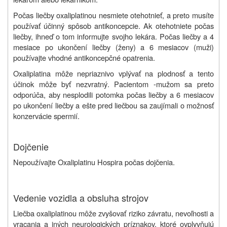
Počas liečby oxaliplatinou nesmiete otehotnieť, a preto musíte
používať účinný spôsob antikoncepcie. Ak otehotniete počas
liečby, ihneď o tom informujte svojho lekára. Počas liečby a 4
mesiace po ukončení liečby (ženy) a 6 mesiacov (muži)
používajte vhodné antikoncepčné opatrenia.
Oxaliplatina môže nepriaznivo vplývať na plodnosť a tento
účinok môže byť nezvratný. Pacientom -mužom sa preto
odporúča, aby nesplodili potomka počas liečby a 6 mesiacov
po ukončení liečby a ešte pred liečbou sa zaujímali o možnosť
konzervácie spermií.
Dojčenie
Nepoužívajte Oxaliplatinu Hospira počas dojčenia.
Vedenie vozidla a obsluha strojov
Liečba oxaliplatinou môže zvyšovať riziko závratu, nevoľnosti a
vracania a iných neurologických príznakov, ktoré ovplyvňujú