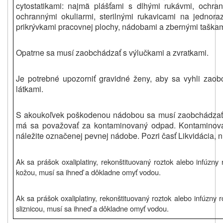
cytostatikami: najmä plášťami s dlhými rukávmi, ochra
ochrannými okuliarmi, sterilnými rukavicami na jednora
prikrývkami pracovnej plochy, nádobami a zbernými taška
Opatrne sa musí zaobchádzať s výlučkami a zvratkami.
Je potrebné upozorniť gravidné ženy, aby sa vyhli zaob
látkami.
S akoukoľvek poškodenou nádobou sa musí zaobchádzať 
má sa považovať za kontaminovaný odpad. Kontaminova
náležite označenej pevnej nádobe. Pozri časť Likvidácia, n
Ak sa prášok oxaliplatiny, rekonštituovaný roztok alebo infúzny
kožou, musí sa ihneď a dôkladne omyť vodou.
Ak sa prášok oxaliplatiny, rekonštituovaný roztok alebo infúzny 
sliznicou, musí sa ihneď a dôkladne omyť vodou.