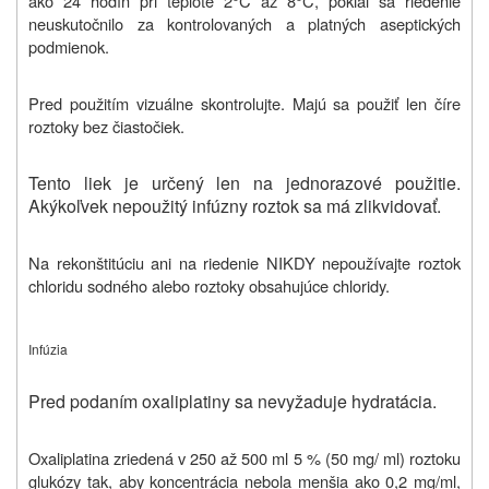
ako 24 hodín pri teplote 2°C až 8°C, pokiaľ sa riedenie
neuskutočnilo za kontrolovaných a platných aseptických
podmienok.
P
red použitím
vizuálne skontrolujte
. Majú sa použiť len číre
roztoky bez
čiastočiek.
Tento liek je určený len na jednorazové použitie.
Akýkoľvek nepoužitý infúzny roztok sa má zlikvidovať.
Na rekonštitúciu ani na riedenie NIKDY nepoužívajte roztok
chloridu sodného alebo roztoky obsahujúce chloridy.
Infúzia
Pred podaním oxaliplatiny sa nevyžaduje hydratácia.
Oxaliplatina zriedená v 250 až 500 ml 5 % (50 mg/ ml) roztoku
glukózy tak, aby koncentrácia nebola menšia ako 0,2 mg/ml,