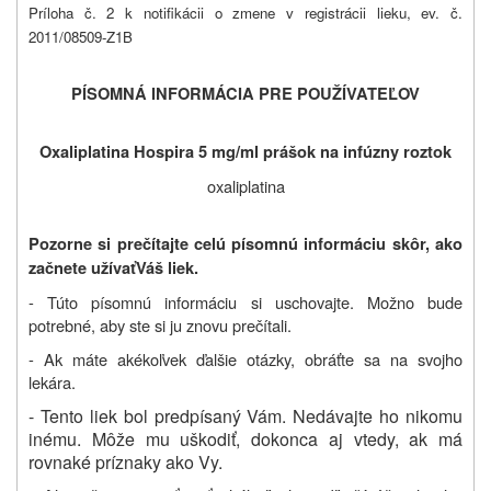
Príloha č. 2 k notifikácii o zmene v registrácii lieku, ev. č.
2011/08509-Z1B
PÍSOMNÁ INFORMÁCIA PRE POUŽÍVATEĽOV
Oxaliplatina Hospira 5 mg/ml prášok na infúzny roztok
oxaliplatina
Pozorne si prečítajte celú písomnú informáciu skôr, ako
začnete užívať
Váš liek.
- Túto písomnú informáciu si uschovajte. Možno bude
potrebné, aby ste si ju znovu prečítali.
- Ak máte akékoľvek ďalšie otázky, obráťte sa na svojho
lekára.
- Tento liek bol predpísaný Vám. Nedávajte ho nikomu
inému. Môže mu uškodiť, dokonca aj vtedy, ak má
rovnaké príznaky ako Vy.