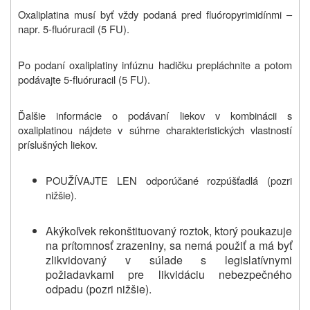
Oxaliplatina musí byť vždy podaná pred fluóropyrimidínmi –
napr. 5-fluóruracil (5 FU).
Po podaní oxaliplatiny infúznu hadičku prepláchnite a potom
podávajte 5-fluóruracil (5 FU).
Ďalšie informácie o podávaní liekov v kombinácii s
oxaliplatinou nájdete v súhrne charakteristických vlastností
príslušných liekov.
POUŽÍVAJTE LEN odporúčané rozpúšťadlá (pozri
nižšie).
Akýkoľvek rekonštituovaný roztok, ktorý poukazuje
na prítomnosť zrazeniny, sa nemá použiť a má byť
zlikvidovaný v súlade s legislatívnymi
požiadavkami pre likvidáciu nebezpečného
odpadu (pozri nižšie).