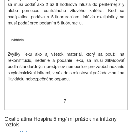
sa musí podať ako 2 až 6 hodinová infúzia do periférnej žily
alebo pomocou centrálneho žilového katétra. Keď sa
oxaliplatina podáva s
5-fluóruracil
om, infúzia oxaliplatiny sa
musí podať pred podaním
5-fluóruracil
u.
Likvidácia
Zvyšky lieku ako aj všetok materiál, ktorý sa použil na
rekonštitúciu, riedenie a podanie lieku, sa musí zlikvidovať
podľa štandardných predpisov nemocnice pre zaobchádzanie
s cytotoxickými látkami, v súlade s miestnymi požiadavkami na
likvidáciu nebezpečného odpadu.
7
Oxaliplatina Hospira 5 mg/ ml prášok na infúzny
roztok