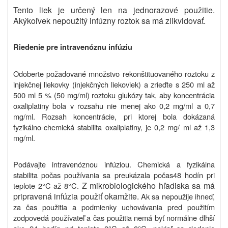
Tento liek je určený len na jednorazové použitie.
Akýkoľvek nepoužitý infúzny roztok sa má zlikvidovať.
Riedenie pre intravenóznu infúziu
Odoberte požadované množstvo rekonštituovaného roztoku z
injekčnej liekovky (injekčných liekoviek) a zrieďte s 250 ml až
500 ml 5 % (50 mg/ml) roztoku glukózy tak, aby koncentrácia
oxaliplatiny bola v rozsahu nie menej ako 0,2 mg/ml a 0,7
mg/ml. Rozsah koncentrácie, pri ktorej bola dokázaná
fyzikálno-chemická stabilita oxaliplatiny, je 0,2 mg/ ml až 1,3
mg/ml.
Podávajte intravenóznou infúziou. Chemická a fyzikálna
stabilita
počas používania
sa
preukázala počas
48 hodín pri
Z mikrobiologického hľadiska sa má
teplote 2°C až 8°C.
pripravená infúzia použiť okamžite.
Ak sa nepoužije ihneď,
za čas použitia a podmienky uchovávania pred použitím
zodpovedá používateľ a čas použitia nemá byť normálne dlhší