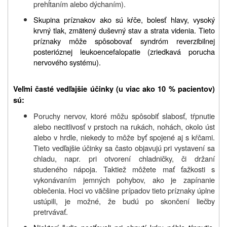
prehĺtaním alebo dýchaním).
Skupina príznakov ako sú kŕče, bolesť hlavy, vysoký
krvný tlak, zmätený duševný stav a strata videnia. Tieto
príznaky môže spôsobovať syndróm reverzibilnej
posterióznej leukoencefalopatie (zriedkavá porucha
nervového systému).
Veľmi časté vedľajšie účinky (u viac ako 10 % pacientov)
sú:
Poruchy nervov, ktoré môžu spôsobiť slabosť, tŕpnutie
alebo necitlivosť v prstoch na rukách, nohách, okolo úst
alebo v hrdle, niekedy to môže byť spojené aj s kŕčami.
Tieto vedľajšie účinky sa často objavujú pri vystavení sa
chladu, napr. pri otvorení chladničky, či držaní
studeného nápoja. Taktiež môžete mať ťažkosti s
vykonávaním jemných pohybov, ako je zapínanie
oblečenia. Hoci vo väčšine prípadov tieto príznaky úplne
ustúpili, je možné, že budú po skončení liečby
pretrvávať.