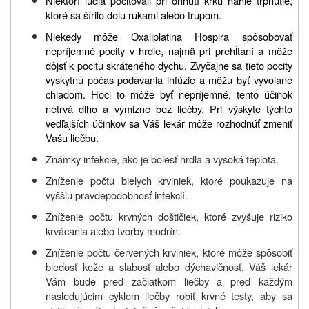
Niektorí ľudia pociťovali pri ohnutí krku náhle
tŕpnutie
,
ktoré sa šírilo dolu rukami alebo trupom.
Niekedy môže Oxaliplatina Hospira spôsobovať
nepríjemné pocity v hrdle, najmä pri prehĺtaní a môže
dôjsť k pocitu skráteného dychu. Zvyčajne sa tieto pocity
vyskytnú počas podávania infúzie a môžu byť vyvolané
chladom. Hoci to môže byť nepríjemné, tento účinok
netrvá dlho a vymizne bez liečby. Pri výskyte týchto
vedľajších účinkov sa Váš lekár môže rozhodnúť zmeniť
Vašu liečbu.
Známky infekcie, ako je bolesť hrdla a vysoká teplota.
Zníženie počtu bielych krviniek, ktoré poukazuje na
vyššiu pravdepodobnosť infekcií.
Zníženie počtu krvných doštičiek, ktoré zvyšuje riziko
krvácania alebo tvorby modrín.
Zníženie počtu červených krviniek, ktoré môže spôsobiť
bledosť kože a slabosť alebo dýchavičnosť. Váš lekár
Vám bude pred začiatkom liečby a pred každým
nasledujúcim cyklom liečby robiť krvné testy, aby sa