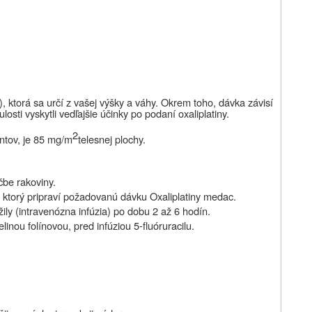
), ktorá sa určí z vašej výšky a váhy. Okrem toho, dávka závisí
losti vyskytli vedľajšie účinky po podaní oxaliplatiny.
2
ntov, je 85 mg/m
telesnej plochy.
čbe rakoviny.
 ktorý pripraví požadovanú dávku Oxaliplatiny medac.
ly (intravenózna infúzia) po dobu 2 až 6 hodín.
nou folínovou, pred infúziou 5-fluóruracilu.