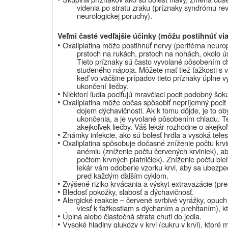
videnia po stratu zraku (príznaky syndrómu reve
neurologickej poruchy).
Veľmi časté vedľajšie účinky (môžu postihnúť viac
•
Oxaliplatina môže postihnúť nervy (periférna neurop
prstoch na rukách, prstoch na nohách, okolo ús
Tieto príznaky sú často vyvolané pôsobením c
studeného nápoja. Môžete mať tiež ťažkosti s
keď vo väčšine prípadov tieto príznaky úplne 
ukončení liečby.
•
Niektorí ľudia pociťujú mravčiaci pocit podobný šok
•
Oxaliplatina môže občas spôsobiť nepríjemný pocit v
dojem dýchavičnosti. Ak k tomu dôjde, je to ob
ukončenia, a je vyvolané pôsobením chladu. Te
akejkoľvek liečby. Váš lekár rozhodne o akejkoľ
•
Známky infekcie, ako sú bolesť hrdla a vysoká teles
•
Oxaliplatina spôsobuje dočasné zníženie počtu krvi
anémiu (zníženie počtu červených krviniek), 
počtom krvných platničiek). Zníženie počtu bie
lekár vám odoberie vzorku krvi, aby sa ubezpeč
pred každým ďalším cyklom.
•
Zvýšené riziko krvácania a výskyt extravazácie (pre
•
Bledosť pokožky, slabosť a dýchavičnosť.
•
Alergické reakcie – červené svrbivé vyrážky, opuch r
viesť k ťažkostiam s dýchaním a prehĺtaním), k
•
Úplná alebo čiastočná strata chuti do jedla.
•
Vysoké hladiny glukózy v krvi (cukru v krvi), ktoré