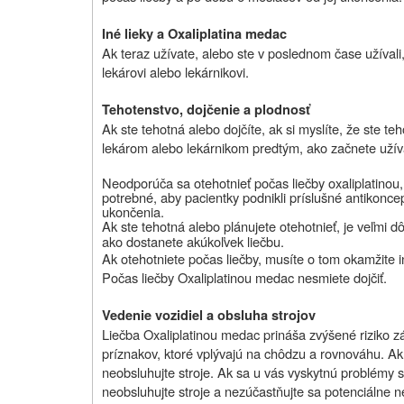
Iné lieky a Oxaliplatina medac
Ak teraz užívate, alebo ste v poslednom čase užívali,
lekárovi alebo lekárnikovi.
Tehotenstvo, dojčenie a plodnosť
Ak ste tehotná alebo dojčíte, ak si myslíte, že ste te
lekárom alebo lekárnikom predtým, ako začnete užívať
Neodporúča sa otehotnieť počas liečby oxaliplatinou
potrebné, aby pacientky podnikli príslušné antikonce
ukončenia.
Ak ste tehotná alebo plánujete otehotnieť, je veľmi dô
ako dostanete akúkoľvek liečbu.
Ak otehotniete počas liečby, musíte o tom okamžite i
Počas liečby Oxaliplatinou medac nesmiete dojčiť.
Vedenie vozidiel a obsluha strojov
Liečba Oxaliplatinou medac prináša zvýšené riziko zá
príznakov, ktoré vplývajú na chôdzu a rovnováhu. Ak 
neobsluhujte stroje. Ak sa u vás vyskytnú problémy s
neobsluhujte stroje a nezúčastňujte sa potenciálne 