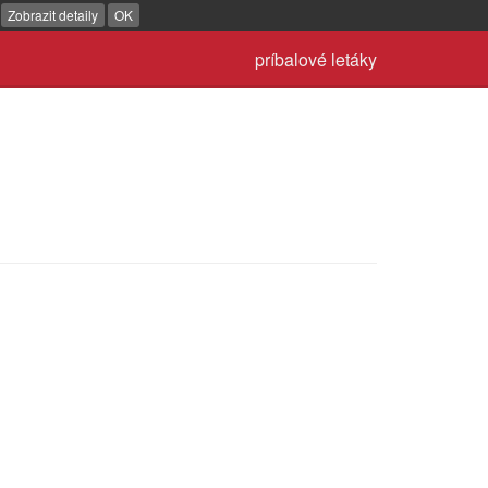
.
Zobrazit detaily
OK
príbalové letáky