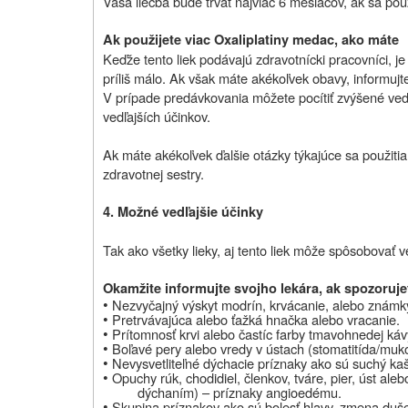
Vaša liečba bude trvať najviac 6 mesiacov, ak sa použ
Ak použijete viac Oxaliplatiny medac, ako máte
Keďže tento liek podávajú zdravotnícki pracovníci, je
príliš málo. Ak však máte akékoľvek obavy, informujt
V prípade predávkovania môžete pocítiť zvýšené vedľ
vedľajších účinkov.
Ak máte akékoľvek ďalšie otázky týkajúce sa použitia 
zdravotnej sestry.
4. Možné vedľajšie účinky
Tak ako všetky lieky, aj tento liek môže spôsobovať v
Okamžite informujte svojho lekára, ak spozoruje
•
Nezvyčajný výskyt modrín, krvácanie, alebo známky 
•
Pretrvávajúca alebo ťažká hnačka alebo vracanie.
•
Prítomnosť krvi alebo častíc farby tmavohnedej káv
•
Boľavé pery alebo vredy v ústach (stomatitída/muko
•
Nevysvetliteľné dýchacie príznaky ako sú suchý kaš
•
Opuchy rúk, chodidiel, členkov, tváre, pier, úst ale
dýchaním) – príznaky angioedému.
•
Skupina príznakov ako sú bolesť hlavy, zmena duš