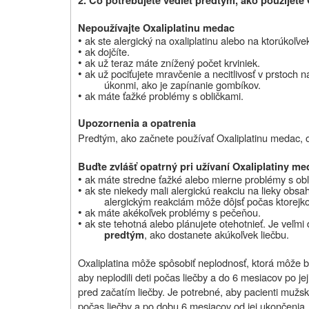
2.
Čo potrebujete vedieť predtým, ako použijete 
Nepoužívajte Oxaliplatinu medac
•
ak ste alergický na oxaliplatinu alebo na ktorúkoľvek
•
ak dojčíte.
•
ak už teraz máte znížený počet krviniek.
•
ak už pociťujete mravčenie a necitlivosť v prstoch
úkonmi, ako je zapínanie gombíkov.
•
ak máte ťažké problémy s obličkami.
Upozornenia a opatrenia
Predtým, ako začnete používať Oxaliplatinu medac, o
Buďte zvlášť opatrný pri užívaní Oxaliplatiny m
•
ak máte stredne ťažké alebo mierne problémy s obl
•
ak ste niekedy mali alergickú reakciu na lieky obsah
alergickým reakciám môže dôjsť počas ktorejkoľv
•
ak máte akékoľvek problémy s pečeňou.
•
ak ste tehotná alebo
plánujete otehotnieť. Je veľmi 
, ako dostanete akúkoľvek liečbu.
predtým
Oxaliplatina môže spôsobiť neplodnosť, ktorá môže 
aby neplodili deti počas liečby a do 6 mesiacov po je
pred začatím liečby. Je potrebné, aby pacienti mužs
počas liečby a po dobu 6 mesiacov od jej ukončenia.