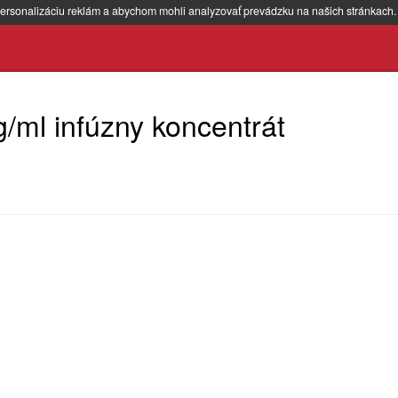
ersonalizáciu reklám a abychom mohli analyzovať prevádzku na našich stránkach
/ml infúzny koncentrát