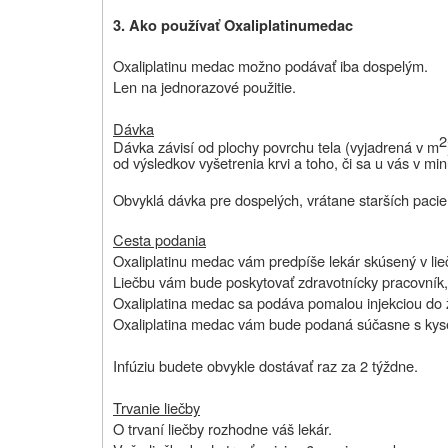
3.
Ako používať Oxaliplatinu
medac
Oxaliplatinu medac možno podávať iba dospelým.
Len na jednorazové použitie.
Dávka
2
Dávka závisí od plochy povrchu tela (vyjadrená v m
od výsledkov vyšetrenia krvi a toho, či sa u vás v minu
Obvyklá dávka pre dospelých, vrátane starších pacie
Cesta podania
Oxaliplatinu medac vám predpíše lekár skúsený v lie
Liečbu vám bude poskytovať zdravotnícky pracovník,
Oxaliplatina medac sa podáva pomalou injekciou do ži
Oxaliplatina medac vám bude podaná súčasne s kyseli
Infúziu budete obvykle dostávať raz za 2 týždne.
Trvanie liečby
O trvaní liečby rozhodne váš lekár.