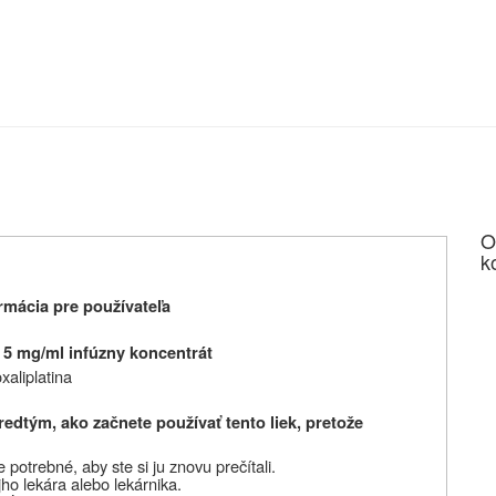
O
k
mácia pre používateľa
 5 mg/ml infúzny koncentrát
xaliplatina
edtým, ako začnete používať tento liek, pretože
potrebné, aby ste si ju znovu prečítali.
ho lekára alebo lekárnika.