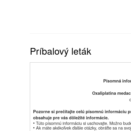
Príbalový leták
Písomná infor
Oxaliplatina medac
o
Pozorne si prečítajte celú písomnú informáciu pr
obsahuje pre vás dôležité informácie.
•
Túto písomnú informáciu si uschovajte. Možno bude 
•
Ak máte akékoľvek ďalšie otázky, obráťte sa na svoj