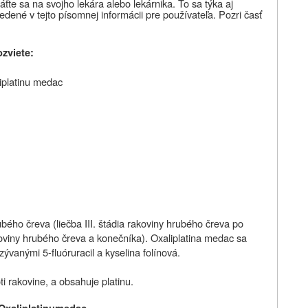
áťte sa na svojho lekára alebo lekárnika. To sa týka aj
edené v tejto písomnej informácii pre používateľa. Pozri časť
ozviete:
liplatinu medac
bého čreva (liečba III. štádia rakoviny hrubého čreva po
koviny hrubého čreva a konečníka). Oxaliplatina medac sa
zývanými 5-fluóruracil a kyselina folínová.
ti rakovine, a obsahuje platinu.