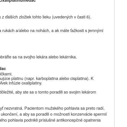
Oxaliplatinu
medac
 z ďalších zložiek tohto lieku (uvedených v časti 6).
 na rukách a/alebo na nohách, a ak máte ťažkosti s jemnými
bráťte sa na svojho lekára alebo lekárnika.
edac
ičkami.
ujúce platinu (napr. karboplatina alebo cisplatina). K
ek infúzie oxaliplatiny.
dôležité, aby ste sa o tomto poradili so svojim lekárom
byť nezvratná. Pacientom mužského pohlavia sa preto radí,
j ukončení, a aby sa poradili o možnosti konzervácie spermií
kého pohlavia podnikli príslušné antikoncepčné opatrenia