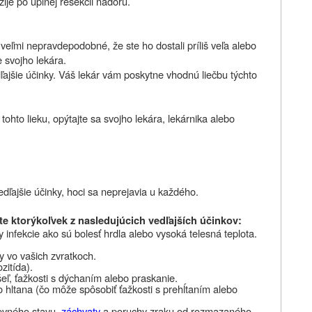
ije po úplnej resekcii nádoru.
 veľmi nepravdepodobné, že ste ho dostali príliš veľa alebo
e svojho lekára.
ajšie účinky. Váš lekár vám poskytne vhodnú liečbu týchto
tohto lieku, opýtajte sa svojho lekára, lekárnika alebo
edľajšie účinky, hoci sa neprejavia u každého.
te ktorýkoľvek z nasledujúcich vedľajších účinkov:
infekcie ako sú bolesť hrdla alebo vysoká telesná teplota.
y vo vašich zvratkoch.
zitída).
eľ, ťažkosti s dýchaním alebo praskanie.
bo hltana (čo môže spôsobiť ťažkosti s prehĺtaním alebo
evného stavu,
záchvaty
a poruchy zraku od rozmazaného