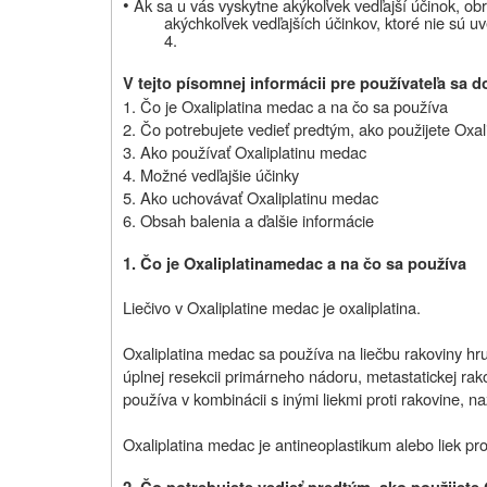
•
Ak sa u vás vyskytne akýkoľvek vedľajší účinok, obr
akýchkoľvek vedľajších účinkov, ktoré nie sú uv
4.
V tejto písomnej informácii pre používateľa sa d
1. Čo je Oxaliplatina medac a na čo sa používa
2. Čo potrebujete vedieť predtým, ako použijete Oxa
3. Ako používať Oxaliplatinu medac
4. Možné vedľajšie účinky
5. Ako uchovávať Oxaliplatinu medac
6. Obsah balenia a ďalšie informácie
1. Čo je Oxaliplatina
medac a na čo sa používa
Liečivo v Oxaliplatine medac je oxaliplatina.
Oxaliplatina medac sa používa na liečbu rakoviny hru
úplnej resekcii primárneho nádoru, metastatickej ra
používa v kombinácii s inými liekmi proti rakovine, na
Oxaliplatina medac je antineoplastikum alebo liek pro