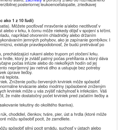
rzibilnej posteriornej leukoencefalopatie, zriedkavej
 ako 1 z 10 ľudí)
atia). Môžete pociťovať mravčenie a/alebo necitlivosť v
t alebo v krku, k čomu môže niekedy dôjsť v spojení s kŕčmi.
hladu, napríklad otvorením chladničky alebo držaním
 vykonávaním jemných pohybov, ako je zapínanie gombíkov. I
vymiznú, existuje pravdepodobnosť, že budú pretrvávať po
u, prechádzajúci rukami alebo trupom pri otočení krku.
 hrdle, ktorý je zvlášť patrný počas prehĺtania a ktorý dáva
yčajne počas infúzie alebo do niekoľkých hodín od jej
nto nepríjemný jav netrvá dlho a ustupuje bez potreby
vek úprave liečby.
ná teplota.
niek. Zníženie počtu červených krviniek môže spôsobiť
abnormálne krvácanie alebo modriny (spôsobené zníženým
lych krviniek môže u vás zvýšiť náchylnosť k infekciám. Váš
il, že máte dostatočný počet krviniek pred začatím liečby a
sakovanie tekutiny do okolitého tkaniva).
úk, chodidiel, členkov, tváre, pier, úst a hrdla (ktoré môže
toré môžu spôsobiť pocit, že zamdliete.
 môžu spôsobiť silný pocit smädu, suchosť v ústach alebo